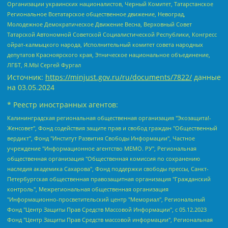
Организации украинских националистов, Черный Комитет, Татарстанское
Региональное Всетатарское общественное движение, Невоград,
Молодежное Демократическое Движение Весна, Верховный Совет
Татарской Автономной Советской Социалистической Республики, Конгресс
ойрат-калмыцкого народа, Исполнительный комитет совета народных
депутатов Красноярского края, Этническое национальное объединение,
ЛГБТ, Я.МЫ Сергей Фургал
Источник:
https://minjust.gov.ru/ru/documents/7822/
данные
на
03.05.2024
* Реестр иностранных агентов:
Калининградская региональная общественная организация "Экозащита!-Женсовет", Фонд содействия защите прав и свобод граждан "Общественный вердикт", Фонд "Институт Развития Свободы Информации", Частное учреждение "Информационное агентство МЕМО. РУ", Региональная общественная организация "Общественная комиссия по сохранению наследия академика Сахарова", Фонд поддержки свободы прессы, Санкт-Петербургская общественная правозащитная организация "Гражданский контроль", Межрегиональная общественная организация "Информационно-просветительский центр "Мемориал", Региональный Фонд "Центр Защиты Прав Средств Массовой Информации", с 05.12.2023 Фонд "Центр Защиты Прав Средств массовой информации", Региональная общественная благотворительная организация помощи беженцам и мигрантам "Гражданское содействие", Негосударственное образовательное учреждение дополнительного профессионального образования (повышение квалификации) специалистов "АКАДЕМИЯ ПО ПРАВАМ ЧЕЛОВЕКА", Свердловская региональная общественная организация "Сутяжник", Автономная некоммерческая организация "Центр независимых социологических исследований", Союз общественных объединений "Российский исследовательский центр по правам человека", Региональное общественное учреждение научно-информационный центр "МЕМОРИАЛ", Некоммерческая организация "Фонд защиты гласности", Автономная некоммерческая организация "Институт прав человека", Городская общественная организация "Екатеринбургское общество "МЕМОРИАЛ", Городская общественная организация "Рязанское историко-просветительское и правозащитное общество "Мемориал" (Рязанский Мемориал), Челябинский региональный орган общественной самодеятельности – женское общественное объединение "Женщины Евразии", Челябинский региональный орган общественной самодеятельности "Уральская правозащитная группа", Фонд содействия защите здоровья и социальной справедливости имени Андрея Рылькова, Автономная Некоммерческая Организация "Аналитический Центр Юрия Левады", Автономная некоммерческая организация социальной поддержки населения "Проект Апрель", Региональная общественная организация помощи женщинам и детям, находящимся в кризисной ситуации "Информационно-методический центр "Анна", Фонд содействия развитию массовых коммуникаций и правовому просвещению "Так-так-Так", Фонд содействия устойчивому развитию "Серебряная тайга", Свердловский региональный общественный фонд социальных проектов "Новое время", "Idel.Реалии", Кавказ.Реалии, Крым.Реалии, Телеканал Настоящее Время, Татаро-башкирская служба Радио Свобода (Azatliq Radiosi), Радио Свободная Европа/Радио Свобода (PCE/PC), "Сибирь.Реалии", "Фактограф", Благотворительный фонд помощи осужденным и их семьям, Автономная некоммерческая организация "Институт глобализации и социальных движений", Фонд "В защиту прав заключенных", Частное учреждение "Центр поддержки и содействия развитию средств массовой информации", Пензенский региональный общественный благотворительный фонд "Гражданский союз", "Север.Реалии", Некоммерческая организация Фонд "Правовая инициатива", Общество с ограниченной ответственностью "Радио Свободная Европа/Радио Свобода", Чешское информационное агентство "MEDIUM-ORIENT", Красноярская региональная общественная организация "Мы против СПИДа", Камалягин Денис Николаевич, Маркелов Сергей Евгеньевич, Пономарев Лев Александрович, Савицкая Людмила Алексеевна, Автономная некоммерческая организация "Центр по работе с проблемой насилия "НАСИЛИЮ.НЕТ", Межрегиональный профессиональный союз работников здравоохранения "Альянс врачей", Юридическое лицо, зарегистрированное в Латвийской Республике, SIA "Medusa Project" (регистрационный номер 40103797863, дата регистрации 10.06.2014), Некоммерческая организация "Фонд по борьбе с коррупцией", Автономная некоммерческая организация "Институт права и публичной политики", Баданин Роман Сергеевич, Гликин Максим Александрович, Железнова Мария Михайловна, Лукьянова Юлия Сергеевна, Маетная Елизавета Витальевна, Маняхин Петр Борисович, Чуракова Ольга Владимировна, Ярош Юлия Петровна, Юридическое лицо "The Insider SIA", зарегистрированное в Риге, Латвийская Республика (дата регистрации 26.06.2015), являющееся администратором доменного имени интернет-издания "The Insider SIA", https://theins.ru, Постернак Алексей Евгеньевич, Рубин Михаил Аркадьевич, Анин Роман Александрович, Юридическое лицо Istories fonds, зарегистрированное в Латвийской Республике (регистрационный номер 50008295751, дата регистрации 24.02.2020), Великовский Дмитрий Александрович, Долинина Ирина Николаевна, Мароховская Алеся Алексеевна, Шлейнов Роман Юрьевич, Шмагун Олеся Валентиновна, Общество с ограниченной ответственностью "Альтаир 2021", Общество с ограниченной ответственностью "Вега 2021", Общество с ограниченной ответственностью "Главный редактор 2021", Общество с ограниченной ответственностью "Ромашки монолит", Важенков Артем Валерьевич, Ивановская областная общественная организация "Центр гендерных исследований", Гурман Юрий Альбертович, Медиапроект "ОВД-Инфо", Егоров Владимир Владимирович, Жилинский Владимир Александрович, Общество с ограниченной ответственностью "ЗП", Иванова София Юрьевна, Карезина Инна Павловна, Кильтау Екатерина Викторовна, Петров Алексей Викторович, Пискунов Сергей Евгеньевич, Смирнов Сергей Сергеевич, Тихонов Михаил Сергеевич, Общество с ограниченной ответственностью "ЖУРНАЛИСТ-ИНОСТРАННЫЙ АГЕНТ", Арапова Галина Юрьевна, Вольтская Татьяна Анатольевна, Американская компания "Mason G.E.S. Anonymous Foundation" (США), являющаяся владельцем интернет-издания https://mnews.world/, Компания "Stichting Bellingcat", зарегистрированная в Нидерландах (дата регистрации 11.07.2018), Захаров Андрей Вячеславович, Клепиковская Екатерина Дмитриевна, Общество с ограниченной ответственностью "МЕМО", Перл Роман Александрович, Симонов Евгений Алексеевич, Соловьева Елена Анатольевна, Сотников Даниил Владимирович, Сурначева Елизавета Дмитриевна, Автономная некоммерческая организация по защите прав человека и информированию населения "Якутия – Наше Мнение", Общество с ограниченной ответственностью "Москоу диджитал медиа", с 26.01.2023 Общество с ограниченной ответственностью "Чайка Белые сады", Ветошкина Валерия Валерьевна, Заговора Максим Александрович, Межрегиональное общественное движение "Российская ЛГБТ - сеть", Оленичев Максим Владимирович, Павлов Иван Юрьевич, Скворцова Елена Сергеевна, Общество с ограниченной ответственностью "Как бы инагент", Кочетков Игорь Викторович, Общество с ограниченной ответственностью "Честные выборы", Еланчик Олег Александрович, Общество с ограниченной ответственностью "Нобелевский призыв", Гималова Регина Эмилевна, Григорьев Андрей Валерьевич, Григорьева Алина Александровна, Ассоциация по содействию защите прав призывников, альтернативнослужащих и военнослужащих "Правозащитная группа "Гражданин.Армия.Право", Хисамова Регина Фаритовна, Автономная некоммерческая организация по реализации социально-правовых программ "Лилит", Дальневосточное общественное движение "Маяк", Санкт-Петербургская ЛГБТ-инициативная группа "Выход", Инициативная группа ЛГБТ+ "Реверс", Алексеев Андрей Викторович, Бекбулатова Таисия Львовна, Беляев Иван Михайлович, Владыкина Елена Сергеевна, Гельман Марат Александрович, Никульшина Вероника Юрьевна, Толоконникова Надежда Андреевна, Шендерович Виктор Анатольевич, Общество с ограниченной ответственностью "Данное сообщение", Общество с ограниченной ответственностью Издательский дом "Новая глава", Айнбиндер Александра Александровна, Московский комьюнити-центр для ЛГБТ+инициатив, Благотворительный фонд развития филантропии, Deutsche Welle (Германия, Kurt-Schumacher-Strasse 3, 53113 Bonn), Борзунова Мария Михайловна, Воробьев Виктор Викторович, Голубева Анна Львовна, Константинова Алла Михайловна, Малкова Ирина Владимировна, Мурадов Мурад Абдулгалимович, Осетинская Елизавета Николаевна, Понасенков Евгений Николаевич, Ганапольский Матвей Юрьевич, Киселев Евгений Алексеевич, Борухович Ирина Григорьевна, Дремин Иван Тимофеевич, Дубровский Дмитрий Викторович, Красноярская региональная общественная организация поддержки и развития альтернативных образовательных технологий и межкультурных коммуникаций "ИНТЕРРА", Маяковская Екатерина Алексеевна, Фейгин Марк Захарович, Филимонов Андрей Викторович, Дзугкоева Регина Николаевна, Доброхотов Роман Александрович, Дудь Юрий Александрович, Елкин Сергей Владимирович, Кругликов Кирилл Игоревич, Сабунаева Мария Леонидовна, Семенов Алексей Владимирович, Шаинян Карен Багратович, Шульман Екатерина Михайловна, Асафьев Артур Валерьевич, Вахштайн Виктор Семенович, Венедиктов Алексей Алексеевич, Лушникова Екатерина Евгеньевна, Волков Леонид Михайлович, Невзоров Александр Глебович, Пархоменко Сергей Борисович, Сироткин Ярослав Николаевич, Кара-Мурза Владимир Владимирович, Баранова Наталья Владимировна, Гозман Леонид Яковлевич, Кагарлицкий Борис Юльевич, Климарев Михаил Валерьевич, Милов Владимир Станиславович, Автономная некоммерческая организация Краснодарский центр современного искусства "Типография", Моргенштерн Алишер Тагирович, Соболь Любовь Эдуардовна, Общество с ограниченной ответственностью "ЛИЗА НОРМ", Каспаров Гарри Кимович, Ходорковский Михаил Борисович, Общество с ограниченной ответственностью "Апрельские тезисы", Данилович Ирина Брониславовна, Кашин Олег Владимирович, Петров Николай Владимирович, Пивоваров Алексей Владимирович, Соколов Михаил Владимирович, Цветкова Юлия Владимировна, Чичваркин Евгений Александрович, Комитет против пыток/Команда против пыток, Общество с ограниченной ответственностью "Первый научный", Общество с ограниченной ответственностью "Вертолет и ко", Белоцерковская Вероника Борисовна, Кац Максим Евгеньевич, Лазарева Татьяна Юрьевна, Шаведдинов Руслан Табризович, Яшин Илья Валерьевич, Общество с ограниченной ответственностью "Иноагент ААВ", Алешковский Дмитрий Петрович, Альбац Евгения Марковна, Быков Дмитрий Львович, Галямина Юлия Евгеньевна, Лойко Сергей Леонидович, Мартынов Кирилл Константинович, Медведев Сергей Александрович, Крашенинников Федор Геннадиевич, Гордеева Катерина Вл