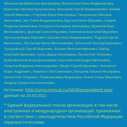
Мельникова Валентина Дмитриевна, Вититинова Елена Владимировна,
Баженова Светлана Куприяновна, Максимов Сергей Владимирович, Беляев
Сергей Иванович, Голубева Елена Николаевна, Ганнушкина Светлана
Алексеевна, Закс Елена Владимировна, Буртина Елена Юрьевна, Гендель
Людмила Залмановна, Кокорина Екатерина Алексеевна, Шуманов Илья
Вячеславович, Арапова Галина Юрьевна, Свечников Анатолий Мариевич,
Прохоров Вадим Юрьевич, Шахова Елена Владимировна, Подузов Сергей
Васильевич, Протасова Ирина Вячеславовна, Литинский Леонид Борисович,
Лукашевский Сергей Маркович, Бахмин Вячеслав Иванович, Шабад
Анатолий Ефимович, Сухих Дарья Николаевна, Орлов Олег Петрович,
Добровольская Анна Дмитриевна, Королева Александра Евгеньевна,
Смирнов Владимир Александрович, Вицин Сергей Ефимович, Золотухин
Борис Андреевич, Левинсон Лев Семенович, Локшина Татьяна Иосифовна,
Орлов Олег Петрович, Полякова Мара Федоровна, Резник Генри Маркович,
Захаров Герман Константинович
Источник:
http://unro.minjust.ru/NKOForeignAgent.aspx
данные на
24.03.2022
* Единый федеральный список организаций, в том числе
иностранных и международных организаций, признанных
в соответствии с законодательством Российской Федерации
террористическими: