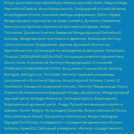
Форум русскоязычных европейцев, Немецко-русский обмен, Бард колледж,
Европейский выбор, Фонд Ходорковского, Оксфордский российский фонд,
Фонд Будущее России, Компания свободы информации, Проект Медиа,
Международное партнерство за права человека, Духовное Управление
Евангельских Христиан Украинской Христианской Церкви, Новое
Поколение, Духовное Учебное Заведение Международный Библейский
Колледж, Международное христианское движение, Всемирный Институт
Саентологических Предприятий, Церковь Духовной Технологии,
Европейская сеть организаций по наблюдению за выборами, Республика
Польша, СВОБОДНЫЙ ИДЕЛЬ-УРАЛ, Ассоциация развития журналистики,
IStories fonds, Королевский Институт Международных Отношений,
КРИМСЬКА ПРАВОЗАХИСНА ГРУПА, Фонд имени Генриха Бёлля, Stichting
Bellingcat, Bellingcat Ltd, The Insider, Институт правовой инициативы
Центральной и Восточной Европы, Фонд Открытой Эстонии, Calvert 22
Foundation, Канадский украинский конгресс, Институт Макдональда-Лорье,
Украинская национальная федерация Канады, Декабристы, Международный
научный центр им Вудро Вильсона, Свободная пресса, Возрождение,
Всеукраинский духовный центр , Риддл, Русский антивоенный комитет в
Швеции, Проект Медуза, Фонд Андрея Сахарова, Форум свободной России,
Лига Свободных Наций, Transparеncy International, Форум Свободных
Народов ПостРоссии, Солидарность с гражданским движением в России –
Solidarus, КрымSOS, Свободный университет, Институт государственного