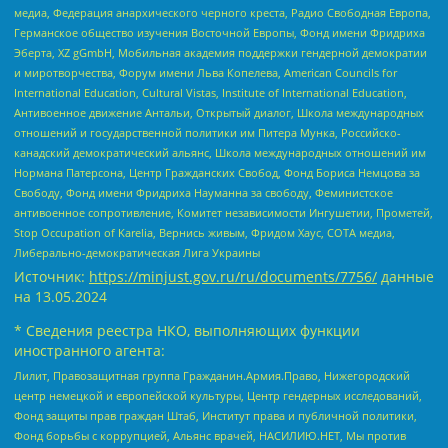
медиа, Федерация анархического черного креста, Радио Свободная Европа,
Германское общество изучения Восточной Европы, Фонд имени Фридриха
Эберта, XZ gGmbH, Мобильная академия поддержки гендерной демократии
и миротворчества, Форум имени Льва Копелева, American Councils for
International Education, Cultural Vistas, Institute of International Education,
Антивоенное движение Антальи, Открытый диалог, Школа международных
отношений и государственной политики им Питера Мунка, Российско-
канадский демократический альянс, Школа международных отношений им
Нормана Патерсона, Центр Гражданских Свобод, Фонд Бориса Немцова за
Свободу, Фонд имени Фридриха Науманна за свободу, Феминистское
антивоенное сопротивление, Комитет независимости Ингушетии, Прометей,
Stop Occupation of Karelia, Вернись живым, Фридом Хаус, СОТА медиа,
Либерально-демократическая Лига Украины
Источник:
https://minjust.gov.ru/ru/documents/7756/
данные
на
13.05.2024
* Сведения реестра НКО, выполняющих функции
иностранного агента:
Лилит, Правозащитная группа Гражданин.Армия.Право, Нижегородский
центр немецкой и европейской культуры, Центр гендерных исследований,
Фонд защиты прав граждан Штаб, Институт права и публичной политики,
Фонд борьбы с коррупцией, Альянс врачей, НАСИЛИЮ.НЕТ, Мы против