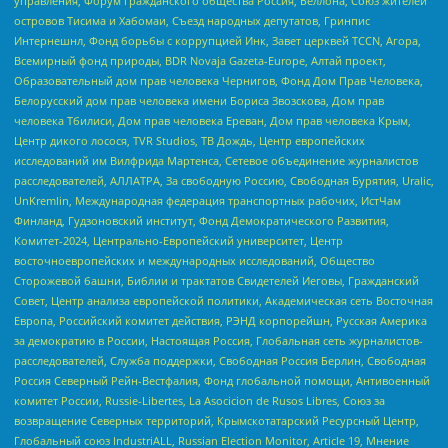
управления, Форум гражданского общества Россия, Беллона, Союз жителей
островов Тисима и Хабомаи, Съезд народных депутатов, Гринпис
Интернешнл, Фонд борьбы с коррупцией Инк, Завет церквей TCCN, Агора,
Всемирный фонд природы, BDR Novaja Gazeta-Europe, Алтай проект,
Образовательный дом прав человека Чернигов, Фонд Дом Прав Человека,
Белорусский дом прав человека имени Бориса Звозскова, Дом прав
человека Тбилиси, Дом прав человека Ереван, Дом прав человека Крым,
Центр дикого лосося, TVR Studios, ТВ Дождь, Центр европейских
исследований им Вилфрида Мартенса, Сетевое объединение журналистов
расследователей, АЛЛАТРА, За свободную Россию, Свободная Бурятия, Uralic,
UnKremlin, Международная федерация транспортных рабочих, ИстЧам
Финланд, Гудзоновский институт, Фонд Демократического Развития,
Комитет-2024, Центрально-Европейский университет, Центр
восточноевропейских и международных исследований, Общество
Сторожевой башни, Библии и трактатов Свидетелей Иеговы, Гражданский
Совет, Центр анализа европейской политики, Академическая сеть Восточная
Европа, Российский комитет действия, РЭНД корпорейшн, Русская Америка
за демократию в России, Настоящая Россия, Глобальная сеть журналистов-
расследователей, Служба поддержки, Свободная Россия Берлин, Свободная
Россия Северный Рейн-Вестфалия, Фонд глобальной помощи, Антивоенный
комитет России, Russie-Libertes, La Asocicion de Rusos Libres, Союз за
возвращение Северных территорий, Крымскотатарский Ресурсный Центр,
Глобальный союз IndustriALL, Russian Election Monitor, Article 19, Мнение