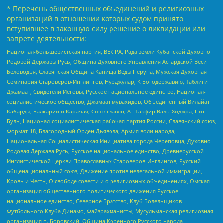
* Перечень общественных объединений и религиозных
организаций в отношении которых судом принято
вступившее в законную силу решение о ликвидации или
запрете деятельности:
Национал-большевистская партия, ВЕК РА, Рада земли Кубанской Духовно
Родовой Державы Русь, Община Духовного Управления Асгардской Веси
Беловодья, Славянская Община Капища Веды Перуна, Мужская Духовная
Семинария Староверов-Инглингов, Нурджулар, К Богодержавию, Таблиги
Джамаат, Свидетели Иеговы, Русское национальное единство, Национал-
социалистическое общество, Джамаат мувахидов, Объединенный Вилайат
Кабарды, Балкарии и Карачая, Союз славян, Ат-Такфир Валь-Хиджра, Пит
Буль, Национал-социалистическая рабочая партия России, Славянский союз,
Формат-18, Благородный Орден Дьявола, Армия воли народа,
Национальная Социалистическая Инициатива города Череповца, Духовно-
Родовая Держава Русь, Русское национальное единство, Древнерусской
Инглистической церкви Православных Староверов-Инглингов, Русский
общенациональный союз, Движение против нелегальной иммиграции,
Кровь и Честь, О свободе совести и о религиозных объединениях, Омская
организация общественного политического движения Русское
национальное единство, Северное Братство, Клуб Болельщиков
Футбольного Клуба Динамо, Файзрахманисты, Мусульманская религиозная
организация п. Боровский, Община Коренного Русского народа