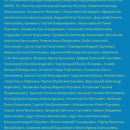
МЕМО. РУ, Институт региональной прессы, Институт Развития Свободы
Информации, Экозащита!-Женсовет, Общественный вердикт, Евразийская
антимонопольная ассоциация, Бедушев Петр Петрович, Дзугкоева Регина
Николаевна, Кривенко Сергей Владимирович, Милославский Павел
Юрьевич, Шнырова Ольга Вадимовна, Чанышева Лилия Айратовна,
Сидорович Ольга Борисовна, Туровский Александр Алексеевич, Васильева
Анастасия Евгеньевна, Ривина Анна Валерьевна, Бойко Анатолий
Николаевич, Дугин Сергей Георгиевич, Пивоваров Андрей Сергеевич,
Аверин Виталий Евгеньевич, Барахоев Магомед Бекханович, Шарипков
Олег Викторович, Мошель Ирина Ароновна, Шведов Григорий Сергеевич,
Пономарев Лев Александрович, Каргалицкий Борис Юльевич, Созаев
Валерий Валерьевич, Исламов Тимур Рифгатович, Романова Ольга
Евгеньевна, Щаров Сергей Алексадрович, Цирульников Борис Альбертович,
Гасан Ольга Павловна, Паутов Юрий Анатольевич, Верховский Александр
Маркович, Пислакова-Паркер Марина Петровна, Кочеткова Татьяна
Владимировна, Чуркина Наталья Валерьевна, Акимова Татьяна Николаевна,
Золотарева Екатерина Александровна, Рачинский Ян Збигневич, Жемкова
Елена Борисовна, Гудков Лев Дмитриевич, Илларионова Юлия Юрьевна,
Саранг Анна Васильевна, Захарова Светлана Сергеевна, Аверин Владимир
Анатольевич, Щур Татьяна Михайловна, Щур Николай Алексеевич,
Блинушов Андрей Юрьевич, Мосин Алексей Геннадьевич, Гефтер Валентин
Михайлович, Симонов Алексей Кириллович, Флиге Ирина Анатольевна,