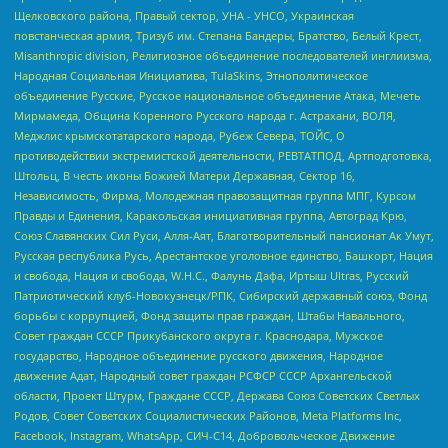
Щелковского района, Правый сектор, УНА - УНСО, Украинская
повстанческая армия, Тризуб им. Степана Бандеры, Братство, Белый Крест,
Misanthropic division, Религиозное объединение последователей инглиизма,
Народная Социальная Инициатива, TulaSkins, Этнополитическое
объединение Русские, Русское национальное объединение Атака, Мечеть
Мирмамеда, Община Коренного Русского народа г. Астрахани, ВОЛЯ,
Меджлис крымскотатарского народа, Рубеж Севера, ТОЙС, О
противодействии экстремистской деятельности, РЕВТАТПОД, Артподготовка,
Штольц, В честь иконы Божией Матери Державная, Сектор 16,
Независимость, Фирма, Молодежная правозащитная группа МПГ, Курсом
Правды и Единения, Каракольская инициативная группа, Автоград Крю,
Союз Славянских Сил Руси, Алля-Аят, Благотворительный пансионат Ак Умут,
Русская республика Русь, Арестантское уголовное единство, Башкорт, Нация
и свобода, Нация и свобода, W.H.С., Фалунь Дафа, Иртыш Ultras, Русский
Патриотический клуб-Новокузнецк/РПК, Сибирский державный союз, Фонд
борьбы с коррупцией, Фонд защиты прав граждан, Штабы Навального,
Совет граждан СССР Прикубанского округа г. Краснодара, Мужское
государство, Народное объединение русского движения, Народное
движение Адат, Народный совет граждан РСФСР СССР Архангельской
области, Проект Штурм, Граждане СССР, Держава Союз Советских Светлых
Родов, Совет Советских Социалистических Районов, Meta Platforms Inc,
Facebook, Instagram, WhatsApp, СИЧ-С14, Добровольческое Движение