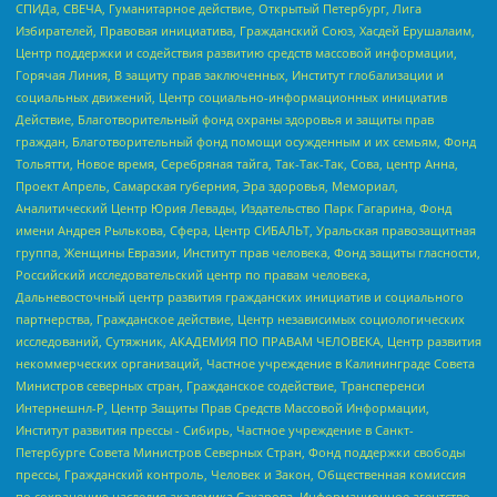
СПИДа, СВЕЧА, Гуманитарное действие, Открытый Петербург, Лига
Избирателей, Правовая инициатива, Гражданский Союз, Хасдей Ерушалаим,
Центр поддержки и содействия развитию средств массовой информации,
Горячая Линия, В защиту прав заключенных, Институт глобализации и
социальных движений, Центр социально-информационных инициатив
Действие, Благотворительный фонд охраны здоровья и защиты прав
граждан, Благотворительный фонд помощи осужденным и их семьям, Фонд
Тольятти, Новое время, Серебряная тайга, Так-Так-Так, Сова, центр Анна,
Проект Апрель, Самарская губерния, Эра здоровья, Мемориал,
Аналитический Центр Юрия Левады, Издательство Парк Гагарина, Фонд
имени Андрея Рылькова, Сфера, Центр СИБАЛЬТ, Уральская правозащитная
группа, Женщины Евразии, Институт прав человека, Фонд защиты гласности,
Российский исследовательский центр по правам человека,
Дальневосточный центр развития гражданских инициатив и социального
партнерства, Гражданское действие, Центр независимых социологических
исследований, Сутяжник, АКАДЕМИЯ ПО ПРАВАМ ЧЕЛОВЕКА, Центр развития
некоммерческих организаций, Частное учреждение в Калининграде Совета
Министров северных стран, Гражданское содействие, Трансперенси
Интернешнл-Р, Центр Защиты Прав Средств Массовой Информации,
Институт развития прессы - Сибирь, Частное учреждение в Санкт-
Петербурге Совета Министров Северных Стран, Фонд поддержки свободы
прессы, Гражданский контроль, Человек и Закон, Общественная комиссия
по сохранению наследия академика Сахарова, Информационное агентство