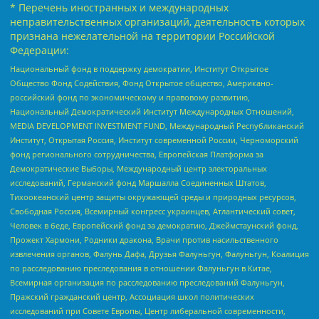
* Перечень иностранных и международных
неправительственных организаций, деятельность которых
признана нежелательной на территории Российской
Федерации:
Национальный фонд в поддержку демократии, Институт Открытое
Общество Фонд Содействия, Фонд Открытое общество, Американо-
российский фонд по экономическому и правовому развитию,
Национальный Демократический Институт Международных Отношений,
MEDIA DEVELOPMENT INVESTMENT FUND, Международный Республиканский
Институт, Открытая Россия, Институт современной России, Черноморский
фонд регионального сотрудничества, Европейская Платформа за
Демократические Выборы, Международный центр электоральных
исследований, Германский фонд Маршалла Соединенных Штатов,
Тихоокеанский центр защиты окружающей среды и природных ресурсов,
Свободная Россия, Всемирный конгресс украинцев, Атлантический совет,
Человек в беде, Европейский фонд за демократию, Джеймстаунский фонд,
Прожект Хармони, Родники дракона, Врачи против насильственного
извлечения органов, Фалунь Дафа, Друзья Фалуньгун, Фалуньгун, Коалиция
по расследованию преследования в отношении Фалуньгун в Китае,
Всемирная организация по расследованию преследований Фалуньгун,
Пражский гражданский центр, Ассоциация школ политических
исследований при Совете Европы, Центр либеральной современности,