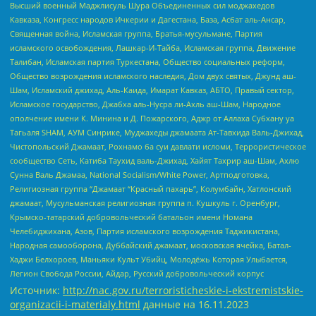
Высший военный Маджлисуль Шура Объединенных сил моджахедов
Кавказа, Конгресс народов Ичкерии и Дагестана, База, Асбат аль-Ансар,
Священная война, Исламская группа, Братья-мусульмане, Партия
исламского освобождения, Лашкар-И-Тайба, Исламская группа, Движение
Талибан, Исламская партия Туркестана, Общество социальных реформ,
Общество возрождения исламского наследия, Дом двух святых, Джунд аш-
Шам, Исламский джихад, Аль-Каида, Имарат Кавказ, АБТО, Правый сектор,
Исламское государство, Джабха аль-Нусра ли-Ахль аш-Шам, Народное
ополчение имени К. Минина и Д. Пожарского, Аджр от Аллаха Субхану уа
Тагьаля SHAM, АУМ Синрике, Муджахеды джамаата Ат-Тавхида Валь-Джихад,
Чистопольский Джамаат, Рохнамо ба суи давлати исломи, Террористическое
сообщество Сеть, Катиба Таухид валь-Джихад, Хайят Тахрир аш-Шам, Ахлю
Сунна Валь Джамаа, National Socialism/White Power, Артподготовка,
Религиозная группа “Джамаат “Красный пахарь”, Колумбайн, Хатлонский
джамаат, Мусульманская религиозная группа п. Кушкуль г. Оренбург,
Крымско-татарский добровольческий батальон имени Номана
Челебиджихана, Азов, Партия исламского возрождения Таджикистана,
Народная самооборона, Дуббайский джамаат, московская ячейка, Батал-
Хаджи Белхороев, Маньяки Культ Убийц, Молодёжь Которая Улыбается,
Легион Свобода России, Айдар, Русский добровольческий корпус
Источник:
http://nac.gov.ru/terroristicheskie-i-ekstremistskie-
organizacii-i-materialy.html
данные на
16.11.2023