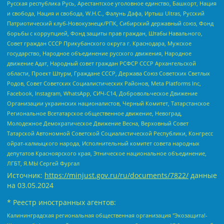
Русская республика Русь, Арестантское уголовное единство, Башкорт, Нация
и свобода, Нация и свобода, W.H.С., Фалунь Дафа, Иртыш Ultras, Русский
Патриотический клуб-Новокузнецк/РПК, Сибирский державный союз, Фонд
борьбы с коррупцией, Фонд защиты прав граждан, Штабы Навального,
Совет граждан СССР Прикубанского округа г. Краснодара, Мужское
государство, Народное объединение русского движения, Народное
движение Адат, Народный совет граждан РСФСР СССР Архангельской
области, Проект Штурм, Граждане СССР, Держава Союз Советских Светлых
Родов, Совет Советских Социалистических Районов, Meta Platforms Inc,
Facebook, Instagram, WhatsApp, СИЧ-С14, Добровольческое Движение
Организации украинских националистов, Черный Комитет, Татарстанское
Региональное Всетатарское общественное движение, Невоград,
Молодежное Демократическое Движение Весна, Верховный Совет
Татарской Автономной Советской Социалистической Республики, Конгресс
ойрат-калмыцкого народа, Исполнительный комитет совета народных
депутатов Красноярского края, Этническое национальное объединение,
ЛГБТ, Я.МЫ Сергей Фургал
Источник:
https://minjust.gov.ru/ru/documents/7822/
данные
на
03.05.2024
* Реестр иностранных агентов:
Калининградская региональная общественная организация "Экозащита!-Женсовет", Фонд содействия защите прав и свобод граждан "Общественный вердикт", Фонд "Институт Развития Свободы Информации", Частное учреждение "Информационное агентство МЕМО. РУ", Региональная общественная организация "Общественная комиссия по сохранению наследия академика Сахарова", Фонд поддержки свободы прессы, Санкт-Петербургская общественная правозащитная организация "Гражданский контроль", Межрегиональная общественная организация "Информационно-просветительский центр "Мемориал", Региональный Фонд "Центр Защиты Прав Средств Массовой Информации", с 05.12.2023 Фонд "Центр Защиты Прав Средств массовой информации", Региональная общественная благотворительная организация помощи беженцам и мигрантам "Гражданское содействие", Негосударственное образовательное учреждение дополнительного профессионального образования (повышение квалификации) специалистов "АКАДЕМИЯ ПО ПРАВАМ ЧЕЛОВЕКА", Свердловская региональная общественная организация "Сутяжник", Автономная некоммерческая организация "Центр независимых социологических исследований", Союз общественных объединений "Российский исследовательский центр по правам человека", Региональное общественное учреждение научно-информационный центр "МЕМОРИАЛ", Некоммерческая организация "Фонд защиты гласности", Автономная некоммерческая организация "Институт прав человека", Городская общественная организация "Екатеринбургское общество "МЕМОРИАЛ", Городская общественная организация "Рязанское историко-просветительское и правозащитное общество "Мемориал" (Рязанский Мемориал), Челябинский региональный орган общественной самодеятельности – женское общественное объединение "Женщины Евразии", Челябинский региональный орган общественной самодеятельности "Уральская правозащитная группа", Фонд содействия защите здоровья и социальной справедливости имени Андрея Рылькова, Автономная Некоммерческая Организация "Аналитический Центр Юрия Левады", Автономная некоммерческая организация социальной поддержки населения "Проект Апрель", Региональная общественная организация помощи женщинам и детям, находящимся в кризисной ситуации "Информационно-методический центр "Анна", Фонд содействия развитию массовых коммуникаций и правовому просвещению "Так-так-Так", Фонд содействия устойчивому развитию "Серебряная тайга", Свердловский региональный общественный фонд социальных проектов "Новое время", "Idel.Реалии", Кавказ.Реалии, Крым.Реалии, Телеканал Настоящее Время, Татаро-башкирская служба Радио Свобода (Azatliq Radiosi), Радио Свободная Европа/Радио Свобода (PCE/PC), "Сибирь.Реалии", "Фактограф", Благотворительный фонд помощи осужденным и их семьям, Автономная некоммерческая организация "Институт глобализации и социальных движений", Фонд "В защиту прав заключенных", Частное учреждение "Центр поддержки и содействия развитию средств массовой информации", Пензенский региональный общественный благотворительный фонд "Гражданский союз", "Север.Реалии", Некоммерческая организация Фонд "Правовая инициатива", Общество с ограниченной ответственностью "Радио Свободная Европа/Радио Свобода", Чешское информационное агентство "MEDIUM-ORIENT", Красноярская региональная общественная организация "Мы против СПИДа", Камалягин Денис Николаевич, Маркелов Сергей Евгеньевич, Пономарев Лев Александрович, Савицкая Людмила Алексеевна, Автономная некоммерческая организация "Центр по работе с проблемой насилия "НАСИЛИЮ.НЕТ", Межрегиональный профессиональный союз работников здравоохранения "Альянс врачей", Юридическое лицо, зарегистрированное в Латвийской Республике, SIA "Medusa Project" (регистрационный номер 40103797863, дата регистрации 10.06.2014), Некоммерческая организация "Фонд по борьбе с коррупцией", Автономная некоммерческая организация "Институт права и публичной политики", Баданин Роман Сергеевич, Гликин Максим Александрович, Железнова Мария Михайловна, Лукьянова Юлия Сергеевна, Маетная Елизавета Витальевна, Маняхин Петр Борисович, Чуракова Ольга Владимировна, Ярош Юлия Петровна, Юридическое лицо "The Insider SIA", зарегистрированное в Риге, Латвийская Республика (дата регистрации 26.06.2015), являющееся администратором доменного имени интернет-издания "The Insider SIA", https://theins.ru, Постернак Алексей Евгеньевич, Рубин Михаил Аркадьевич, Анин Роман Александрович, Юридическое лицо Istories fonds, зарегистрированное в Латвийской Республике (регистрационный номер 50008295751, дата регистрации 24.02.2020), Великовский Дмитрий Александрович, Долинина Ирина Николаевна, Мароховская Алеся Алексеевна, Шлейнов Роман Юрьевич, Шмагун Олеся Валентиновна, Общество с ограниченной ответственностью "Альтаир 2021", Общество с ограниченной ответственностью "Вега 2021", Общество с ограниченной ответственностью "Главный редактор 2021", Общество с ограниченной ответственностью "Ромашки монолит", Важенков Артем Валерьевич, Ивановская областная общественная организация "Центр гендерных исследований", Гурман Юрий Альбертович, Медиапроект "ОВД-Инфо", Егоров Владимир Владимирович, Жилинский Владимир Александрович, Общество с ограниченной ответственностью "ЗП", Иванова София Юрьевна, Карезина Инна Павловна, Кильтау Екатерина Викторовна, Петров Алексей Викторович, Пискунов Сергей Евгеньевич, Смирнов Сергей Сергеевич, Тихонов Михаил Сергеевич, Общество с ограниченной ответственностью "ЖУРНАЛИСТ-ИНОСТРАННЫЙ АГЕНТ", Арапова Галина Юрьевна, Вольтская Татьяна Анатольевна, Американская компания "Mason G.E.S. Anonymous Foundation" (США), являющаяся владельцем интернет-издания https://mnews.world/, Компания "Stichting Bellingcat", зарегистрированная в Нидерландах (дата регистрации 11.07.2018), Захаров Андрей Вячеславович, Клепиковская Екатерина Дмитриевна, Общество с ограниченной ответственностью "МЕМО", Перл Роман Александрович, Симонов Евгений Алексеевич, Соловьева Елена Анатольевна, Сотников Даниил Владимирович, Сурначева Елизавета Дмитриевна, Автономная некоммерческая организация по защите прав человека и информированию населения "Якутия – Наше Мнение", Общество с ограниченной ответственностью "Москоу диджитал медиа", с 26.01.2023 Общество с ограниченной ответственностью "Чайка Белые сады", Ветошкина Валерия Валерьевна, Заговора Максим Александрович, Межрегиональное общественное движение "Российская ЛГБТ - сеть", Оленичев Максим Владимирович, Павлов Иван Юрьевич, Скворцова Елена Сергеевна, Общество с ограниченной ответственностью "Как бы инагент", Кочетков Игорь Викторович, Общество с ограниченной ответственностью "Честные выборы", Еланчик Олег Александрович, Общество с ограниченной ответственностью "Нобелевский призыв", Гималова Регина Эмилевна, Григорьев Андрей Валерьевич, Григорьева Алина Александровна, Ассоциация по содействию защите прав призывников, альтернативнослужащих и военнослужащих "Правозащитная группа "Гражданин.Армия.Право", Хисамова Регина Фаритовна, Автономная некоммерческая организация по реализации социально-правовых программ "Лилит", Дальневосточное общественное движение "Маяк", Санкт-Петербургская ЛГБТ-инициативная группа "Выход", Инициативная группа ЛГБТ+ "Реверс", Алексеев Андрей Викторович, Бекбулатова Таисия Львовна, Беляев Иван Михайлович, Владыкина Елена Сергеевна, Гельман Марат Александрович, Никульшина Вероника Юрьевна, Толоконникова Надежда Андреевна, Шендерович Виктор Анатольевич, Общество с ограниченной ответственностью "Данное сообщение", Общество с ограниченной ответственностью Издательский дом "Новая глава", Айнбиндер Александра Александровна, Московский комьюнити-центр для ЛГБТ+инициатив, Благотворительный фонд развития филантропии, Deutsche Welle (Германия, Kurt-Schumacher-Strasse 3, 53113 Bonn), Борзунова Мария Михайловна, Воробьев Виктор Викторович, Голубева Анна Львовна, Константинова Алла Михайловна, Малкова Ирина Владимировна, Мурадов Мурад Абдулгалимович, Осетинская Елизавета Николаевна, Понасенков Евгений Николаевич, Ганапольский Матвей Юрьевич, Киселев Евгений Алексеевич, Борухович Ирина Григорьевна, Дремин Иван Тимофеевич, Дубровский Дмитрий Викторович, Красноярская региональная общественная организация поддержки и развития альтернативных образовательных технологий и межкультурных коммуникаций "ИНТЕРРА", Маяковская Екатерина Алексеевна, Фейгин Марк Захарович, Филимонов Андрей Викторович, Дзугкоева Регина Николаевна, Доброхотов Роман Александрович, Дудь Юрий Александрович, Елкин Сергей Владимирович, Кругликов Кирилл Игоревич, Сабунаева Мария Леонидовна, Семенов Алексей Владимирович, Шаинян Карен Багратович, Шульман Екатерина Михайловна, Асафьев Артур Валерьевич, Вахштайн Виктор Семенович, Венедиктов Алексей Алексеевич, Лушникова Екатерина Евгеньевна, Волков Леонид Михайлович, Невзоров Александр Глебович, Пархоменко Сергей Борисович, Сироткин Ярослав Николаевич, Кара-Мурза Владимир Владимирович, Баранова Наталья Владимировна, Гозман Леонид Яковлевич, Кагарлицкий Борис Юльевич, Климарев Михаил Валерьевич, Милов Владимир Станиславович, Автономная некоммерческая организация Краснодарский центр современного искусства "Типография", Моргенштерн Алишер Тагирович, Соболь Любовь Эдуардовна, Общество с ограниченной ответственностью "ЛИЗА НОРМ", Каспаров Гарри Кимович, Ходорковский Михаил Борисович, Общество с ограниченной ответственностью "Апрельские тезисы", Данилович Ирина Брониславовна, Кашин Олег Владимирович, Петров Николай Владимирович, Пивоваров Алексей Владимирович, Соколов Михаил Владимирович, Цветкова Юлия Владимировна, Чичваркин Евгений Александрович, Комитет против пыток/Команда против пыток, Общество с ограниченной ответственностью "Первый научный", Общество с ограниченной ответственностью "Вертолет и ко", Белоцерковская Вероника Борисовна, Кац Максим Евгеньевич, Лазарева Татьяна Юрьевна, Шаведдинов Руслан Табризович, Яшин Илья Валерьевич, Общество с ограниченной ответственностью "Иноагент ААВ", Алешковский Дмитрий Петрович, Альбац Евгения Марковна, Быков Дмитрий Львович, Галямина Юлия Евгеньевна, Лойко Сергей Леонидович, Мартынов Кирилл Константинович, Медведев Сергей Александрович, Крашенинников Федор Геннадиевич, Гордеева Катерина Вл