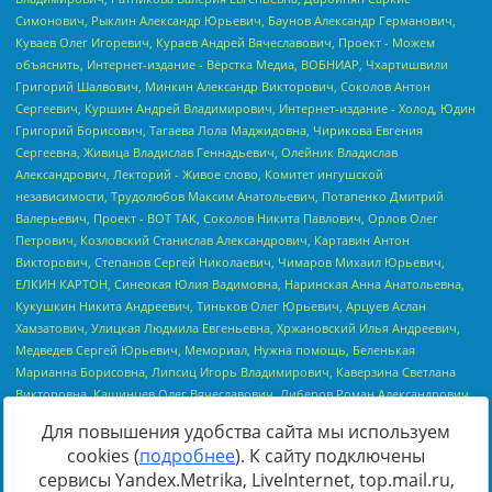
Для повышения удобства сайта мы используем
cookies (
подробнее
). К сайту подключены
сервисы Yandex.Metrika, LiveInternet, top.mail.ru,
Источник:
https://minjust.gov.ru/uploaded/files/reestr-