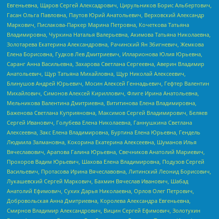
Евгеньевна, Щаров Сергей Алексадрович, Цирульников Борис Альбертович,
Гасан Ольга Павловна, Паутов Юрий Анатольевич, Верховский Александр
Маркович, Пислакова-Паркер Марина Петровна, Кочеткова Татьяна
Владимировна, Чуркина Наталья Валерьевна, Акимова Татьяна Николаевна,
Золотарева Екатерина Александровна, Рачинский Ян Збигневич, Жемкова
Елена Борисовна, Гудков Лев Дмитриевич, Илларионова Юлия Юрьевна,
Саранг Анна Васильевна, Захарова Светлана Сергеевна, Аверин Владимир
Анатольевич, Щур Татьяна Михайловна, Щур Николай Алексеевич,
Блинушов Андрей Юрьевич, Мосин Алексей Геннадьевич, Гефтер Валентин
Михайлович, Симонов Алексей Кириллович, Флиге Ирина Анатольевна,
Мельникова Валентина Дмитриевна, Вититинова Елена Владимировна,
Баженова Светлана Куприяновна, Максимов Сергей Владимирович, Беляев
Сергей Иванович, Голубева Елена Николаевна, Ганнушкина Светлана
Алексеевна, Закс Елена Владимировна, Буртина Елена Юрьевна, Гендель
Людмила Залмановна, Кокорина Екатерина Алексеевна, Шуманов Илья
Вячеславович, Арапова Галина Юрьевна, Свечников Анатолий Мариевич,
Прохоров Вадим Юрьевич, Шахова Елена Владимировна, Подузов Сергей
Васильевич, Протасова Ирина Вячеславовна, Литинский Леонид Борисович,
Лукашевский Сергей Маркович, Бахмин Вячеслав Иванович, Шабад
Анатолий Ефимович, Сухих Дарья Николаевна, Орлов Олег Петрович,
Добровольская Анна Дмитриевна, Королева Александра Евгеньевна,
Смирнов Владимир Александрович, Вицин Сергей Ефимович, Золотухин