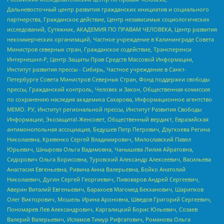
Дальневосточный центр развития гражданских инициатив и социального
партнерства, Гражданское действие, Центр независимых социологических
исследований, Сутяжник, АКАДЕМИЯ ПО ПРАВАМ ЧЕЛОВЕКА, Центр развития
некоммерческих организаций, Частное учреждение в Калининграде Совета
Министров северных стран, Гражданское содействие, Трансперенси
Интернешнл-Р, Центр Защиты Прав Средств Массовой Информации,
Институт развития прессы - Сибирь, Частное учреждение в Санкт-
Петербурге Совета Министров Северных Стран, Фонд поддержки свободы
прессы, Гражданский контроль, Человек и Закон, Общественная комиссия
по сохранению наследия академика Сахарова, Информационное агентство
МЕМО. РУ, Институт региональной прессы, Институт Развития Свободы
Информации, Экозащита!-Женсовет, Общественный вердикт, Евразийская
антимонопольная ассоциация, Бедушев Петр Петрович, Дзугкоева Регина
Николаевна, Кривенко Сергей Владимирович, Милославский Павел
Юрьевич, Шнырова Ольга Вадимовна, Чанышева Лилия Айратовна,
Сидорович Ольга Борисовна, Туровский Александр Алексеевич, Васильева
Анастасия Евгеньевна, Ривина Анна Валерьевна, Бойко Анатолий
Николаевич, Дугин Сергей Георгиевич, Пивоваров Андрей Сергеевич,
Аверин Виталий Евгеньевич, Барахоев Магомед Бекханович, Шарипков
Олег Викторович, Мошель Ирина Ароновна, Шведов Григорий Сергеевич,
Пономарев Лев Александрович, Каргалицкий Борис Юльевич, Созаев
Валерий Валерьевич, Исламов Тимур Рифгатович, Романова Ольга