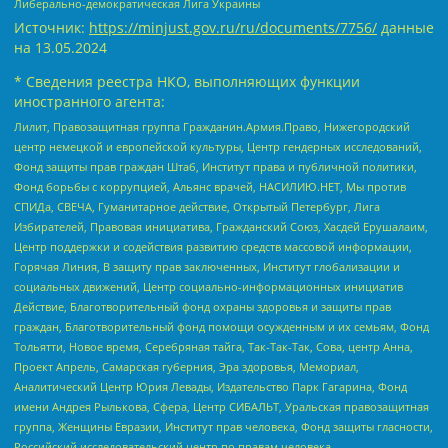
Либерально-демократическая Лига Украины
Источник:
https://minjust.gov.ru/ru/documents/7756/
данные
на
13.05.2024
* Сведения реестра НКО, выполняющих функции
иностранного агента:
Лилит, Правозащитная группа Гражданин.Армия.Право, Нижегородский
центр немецкой и европейской культуры, Центр гендерных исследований,
Фонд защиты прав граждан Штаб, Институт права и публичной политики,
Фонд борьбы с коррупцией, Альянс врачей, НАСИЛИЮ.НЕТ, Мы против
СПИДа, СВЕЧА, Гуманитарное действие, Открытый Петербург, Лига
Избирателей, Правовая инициатива, Гражданский Союз, Хасдей Ерушалаим,
Центр поддержки и содействия развитию средств массовой информации,
Горячая Линия, В защиту прав заключенных, Институт глобализации и
социальных движений, Центр социально-информационных инициатив
Действие, Благотворительный фонд охраны здоровья и защиты прав
граждан, Благотворительный фонд помощи осужденным и их семьям, Фонд
Тольятти, Новое время, Серебряная тайга, Так-Так-Так, Сова, центр Анна,
Проект Апрель, Самарская губерния, Эра здоровья, Мемориал,
Аналитический Центр Юрия Левады, Издательство Парк Гагарина, Фонд
имени Андрея Рылькова, Сфера, Центр СИБАЛЬТ, Уральская правозащитная
группа, Женщины Евразии, Институт прав человека, Фонд защиты гласности,
Российский исследовательский центр по правам человека,