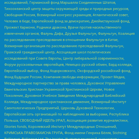
исследований, Германский фонд Маршалла Соединенных Штатов,
Тихоокеанский центр защиты окружающей среды и природных ресурсов,
Свободная Россия, Всемирный конгресс украинцев, Атлантический совет,
Человек в беде, Европейский фонд за демократию, Джеймстаунский фонд,
Прожект Хармони, Родники дракона, Врачи против насильственного
извлечения органов, Фалунь Дафа, Друзья Фалуньгун, Фалуньгун, Коалиция
по расследованию преследования в отношении Фалуньгун в Китае,
Всемирная организация по расследованию преследований Фалуньгун,
Пражский гражданский центр, Ассоциация школ политических
исследований при Совете Европы, Центр либеральной современности,
Форум русскоязычных европейцев, Немецко-русский обмен, Бард колледж,
Европейский выбор, Фонд Ходорковского, Оксфордский российский фонд,
Фонд Будущее России, Компания свободы информации, Проект Медиа,
Международное партнерство за права человека, Духовное Управление
Евангельских Христиан Украинской Христианской Церкви, Новое
Поколение, Духовное Учебное Заведение Международный Библейский
Колледж, Международное христианское движение, Всемирный Институт
Саентологических Предприятий, Церковь Духовной Технологии,
Европейская сеть организаций по наблюдению за выборами, Республика
Польша, СВОБОДНЫЙ ИДЕЛЬ-УРАЛ, Ассоциация развития журналистики,
IStories fonds, Королевский Институт Международных Отношений,
КРИМСЬКА ПРАВОЗАХИСНА ГРУПА, Фонд имени Генриха Бёлля, Stichting
Bellingcat, Bellingcat Ltd, The Insider, Институт правовой инициативы