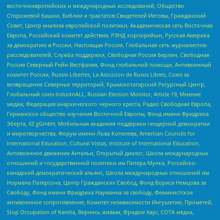
восточноевропейских и международных исследований, Общество
Сторожевой башни, Библии и трактатов Свидетелей Иеговы, Гражданский
Совет, Центр анализа европейской политики, Академическая сеть Восточная
Европа, Российский комитет действия, РЭНД корпорейшн, Русская Америка
за демократию в России, Настоящая Россия, Глобальная сеть журналистов-
расследователей, Служба поддержки, Свободная Россия Берлин, Свободная
Россия Северный Рейн-Вестфалия, Фонд глобальной помощи, Антивоенный
комитет России, Russie-Libertes, La Asocicion de Rusos Libres, Союз за
возвращение Северных территорий, Крымскотатарский Ресурсный Центр,
Глобальный союз IndustriALL, Russian Election Monitor, Article 19, Мнение
медиа, Федерация анархического черного креста, Радио Свободная Европа,
Германское общество изучения Восточной Европы, Фонд имени Фридриха
Эберта, XZ gGmbH, Мобильная академия поддержки гендерной демократии
и миротворчества, Форум имени Льва Копелева, American Councils for
International Education, Cultural Vistas, Institute of International Education,
Антивоенное движение Антальи, Открытый диалог, Школа международных
отношений и государственной политики им Питера Мунка, Российско-
канадский демократический альянс, Школа международных отношений им
Нормана Патерсона, Центр Гражданских Свобод, Фонд Бориса Немцова за
Свободу, Фонд имени Фридриха Науманна за свободу, Феминистское
антивоенное сопротивление, Комитет независимости Ингушетии, Прометей,
Stop Occupation of Karelia, Вернись живым, Фридом Хаус, СОТА медиа,