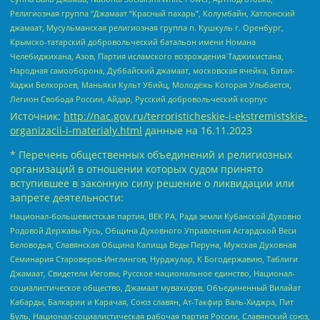
Религиозная группа “Джамаат “Красный пахарь”, Колумбайн, Хатлонский
джамаат, Мусульманская религиозная группа п. Кушкуль г. Оренбург,
Крымско-татарский добровольческий батальон имени Номана
Челебиджихана, Азов, Партия исламского возрождения Таджикистана,
Народная самооборона, Дуббайский джамаат, московская ячейка, Батал-
Хаджи Белхороев, Маньяки Культ Убийц, Молодёжь Которая Улыбается,
Легион Свобода России, Айдар, Русский добровольческий корпус
Источник:
http://nac.gov.ru/terroristicheskie-i-ekstremistskie-
organizacii-i-materialy.html
данные на
16.11.2023
* Перечень общественных объединений и религиозных
организаций в отношении которых судом принято
вступившее в законную силу решение о ликвидации или
запрете деятельности:
Национал-большевистская партия, ВЕК РА, Рада земли Кубанской Духовно
Родовой Державы Русь, Община Духовного Управления Асгардской Веси
Беловодья, Славянская Община Капища Веды Перуна, Мужская Духовная
Семинария Староверов-Инглингов, Нурджулар, К Богодержавию, Таблиги
Джамаат, Свидетели Иеговы, Русское национальное единство, Национал-
социалистическое общество, Джамаат мувахидов, Объединенный Вилайат
Кабарды, Балкарии и Карачая, Союз славян, Ат-Такфир Валь-Хиджра, Пит
Буль, Национал-социалистическая рабочая партия России, Славянский союз,