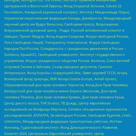
Центральной и Восточной Европы, Фонд Открытой Эстонии, Calvert 22
Foundation, Канадский украинский конгресс, Институт Макдональда-Лорье,
Украинская национальная федерация Канады, Декабристы, Международный
научный центр им Вудро Вильсона, Свободная пресса, Возрождение,
Всеукраинский духовный центр , Риддл, Русский антивоенный комитет в
Швеции, Проект Медуза, Фонд Андрея Сахарова, Форум свободной России,
Лига Свободных Наций, Transparеncy International, Форум Свободных
Народов ПостРоссии, Солидарность с гражданским движением в России –
Solidarus, КрымSOS, Свободный университет, Институт государственного
управления, Форум гражданского общества Россия, Беллона, Союз жителей
островов Тисима и Хабомаи, Съезд народных депутатов, Гринпис
Интернешнл, Фонд борьбы с коррупцией Инк, Завет церквей TCCN, Агора,
Всемирный фонд природы, BDR Novaja Gazeta-Europe, Алтай проект,
Образовательный дом прав человека Чернигов, Фонд Дом Прав Человека,
Белорусский дом прав человека имени Бориса Звозскова, Дом прав
человека Тбилиси, Дом прав человека Ереван, Дом прав человека Крым,
Центр дикого лосося, TVR Studios, ТВ Дождь, Центр европейских
исследований им Вилфрида Мартенса, Сетевое объединение журналистов
расследователей, АЛЛАТРА, За свободную Россию, Свободная Бурятия, Uralic,
UnKremlin, Международная федерация транспортных рабочих, ИстЧам
Финланд, Гудзоновский институт, Фонд Демократического Развития,
Комитет-2024, Центрально-Европейский университет, Центр