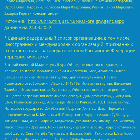
Борис Андреевич, Левинсон Лев Семенович, Локшина Татьяна Иосифовна,
Орлов Олег Петрович, Полякова Мара Федоровна, Резник Генри Маркович,
Захаров Герман Константинович
Источник:
http://unro.minjust.ru/NKOForeignAgent.aspx
данные на
24.03.2022
* Единый федеральный список организаций, в том числе
иностранных и международных организаций, признанных
в соответствии с законодательством Российской Федерации
террористическими:
Высший военный Маджлисуль Шура Объединенных сил моджахедов
Кавказа, Конгресс народов Ичкерии и Дагестана, База, Асбат аль-Ансар,
Священная война, Исламская группа, Братья-мусульмане, Партия
исламского освобождения, Лашкар-И-Тайба, Исламская группа, Движение
Талибан, Исламская партия Туркестана, Общество социальных реформ,
Общество возрождения исламского наследия, Дом двух святых, Джунд аш-
Шам, Исламский джихад, Аль-Каида, Имарат Кавказ, АБТО, Правый сектор,
Исламское государство, Джабха аль-Нусра ли-Ахль аш-Шам, Народное
ополчение имени К. Минина и Д. Пожарского, Аджр от Аллаха Субхану уа
Тагьаля SHAM, АУМ Синрике, Муджахеды джамаата Ат-Тавхида Валь-Джихад,
Чистопольский Джамаат, Рохнамо ба суи давлати исломи, Террористическое
сообщество Сеть, Катиба Таухид валь-Джихад, Хайят Тахрир аш-Шам, Ахлю
Сунна Валь Джамаа, National Socialism/White Power, Артподготовка,