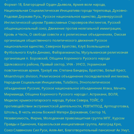
Формат-18, Благородный Орден Дьявола, Армия воли народа,
Национальная Социалистическая Инициатива города Череповца, Духовно-
Родовая Держава Русь, Русское национальное единство, Древнерусской
Инглистической церкви Православных Староверов-Инглингов, Русский
общенациональный союз, Движение против нелегальной иммиграции,
Кровь и Честь, О свободе совести и о религиозных объединениях, Омская
организация общественного политического движения Русское
национальное единство, Северное Братство, Клуб Болельщиков
Футбольного Клуба Динамо, Файзрахманисты, Мусульманская религиозная
организация п. Боровский, Община Коренного Русского народа
Щелковского района, Правый сектор, УНА - УНСО, Украинская
повстанческая армия, Тризуб им. Степана Бандеры, Братство, Белый Крест,
Misanthropic division, Религиозное объединение последователей инглиизма,
Народная Социальная Инициатива, TulaSkins, Этнополитическое
объединение Русские, Русское национальное объединение Атака, Мечеть
Мирмамеда, Община Коренного Русского народа г. Астрахани, ВОЛЯ,
Меджлис крымскотатарского народа, Рубеж Севера, ТОЙС, О
противодействии экстремистской деятельности, РЕВТАТПОД, Артподготовка,
Штольц, В честь иконы Божией Матери Державная, Сектор 16,
Независимость, Фирма, Молодежная правозащитная группа МПГ, Курсом
Правды и Единения, Каракольская инициативная группа, Автоград Крю,
Союз Славянских Сил Руси, Алля-Аят, Благотворительный пансионат Ак Умут,