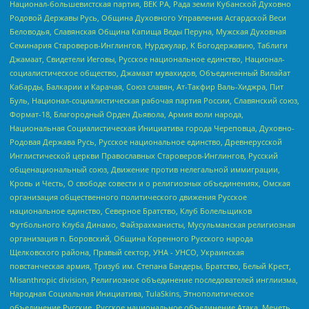
Национал-большевистская партия, ВЕК РА, Рада земли Кубанской Духовно
Родовой Державы Русь, Община Духовного Управления Асгардской Веси
Беловодья, Славянская Община Капища Веды Перуна, Мужская Духовная
Семинария Староверов-Инглингов, Нурджулар, К Богодержавию, Таблиги
Джамаат, Свидетели Иеговы, Русское национальное единство, Национал-
социалистическое общество, Джамаат мувахидов, Объединенный Вилайат
Кабарды, Балкарии и Карачая, Союз славян, Ат-Такфир Валь-Хиджра, Пит
Буль, Национал-социалистическая рабочая партия России, Славянский союз,
Формат-18, Благородный Орден Дьявола, Армия воли народа,
Национальная Социалистическая Инициатива города Череповца, Духовно-
Родовая Держава Русь, Русское национальное единство, Древнерусской
Инглистической церкви Православных Староверов-Инглингов, Русский
общенациональный союз, Движение против нелегальной иммиграции,
Кровь и Честь, О свободе совести и о религиозных объединениях, Омская
организация общественного политического движения Русское
национальное единство, Северное Братство, Клуб Болельщиков
Футбольного Клуба Динамо, Файзрахманисты, Мусульманская религиозная
организация п. Боровский, Община Коренного Русского народа
Щелковского района, Правый сектор, УНА - УНСО, Украинская
повстанческая армия, Тризуб им. Степана Бандеры, Братство, Белый Крест,
Misanthropic division, Религиозное объединение последователей инглиизма,
Народная Социальная Инициатива, TulaSkins, Этнополитическое
объединение Русские, Русское национальное объединение Атака, Мечеть