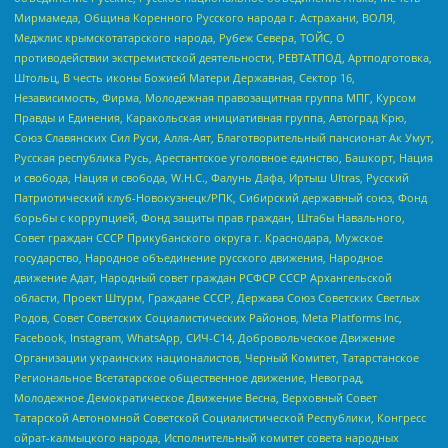
Мирмамеда, Община Коренного Русского народа г. Астрахани, ВОЛЯ,
Меджлис крымскотатарского народа, Рубеж Севера, ТОЙС, О
противодействии экстремистской деятельности, РЕВТАТПОД, Артподготовка,
Штольц, В честь иконы Божией Матери Державная, Сектор 16,
Независимость, Фирма, Молодежная правозащитная группа МПГ, Курсом
Правды и Единения, Каракольская инициативная группа, Автоград Крю,
Союз Славянских Сил Руси, Алля-Аят, Благотворительный пансионат Ак Умут,
Русская республика Русь, Арестантское уголовное единство, Башкорт, Нация
и свобода, Нация и свобода, W.H.С., Фалунь Дафа, Иртыш Ultras, Русский
Патриотический клуб-Новокузнецк/РПК, Сибирский державный союз, Фонд
борьбы с коррупцией, Фонд защиты прав граждан, Штабы Навального,
Совет граждан СССР Прикубанского округа г. Краснодара, Мужское
государство, Народное объединение русского движения, Народное
движение Адат, Народный совет граждан РСФСР СССР Архангельской
области, Проект Штурм, Граждане СССР, Держава Союз Советских Светлых
Родов, Совет Советских Социалистических Районов, Meta Platforms Inc,
Facebook, Instagram, WhatsApp, СИЧ-С14, Добровольческое Движение
Организации украинских националистов, Черный Комитет, Татарстанское
Региональное Всетатарское общественное движение, Невоград,
Молодежное Демократическое Движение Весна, Верховный Совет
Татарской Автономной Советской Социалистической Республики, Конгресс
ойрат-калмыцкого народа, Исполнительный комитет совета народных