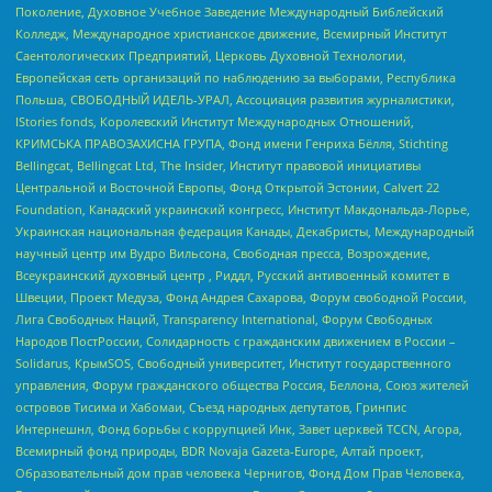
Поколение, Духовное Учебное Заведение Международный Библейский
Колледж, Международное христианское движение, Всемирный Институт
Саентологических Предприятий, Церковь Духовной Технологии,
Европейская сеть организаций по наблюдению за выборами, Республика
Польша, СВОБОДНЫЙ ИДЕЛЬ-УРАЛ, Ассоциация развития журналистики,
IStories fonds, Королевский Институт Международных Отношений,
КРИМСЬКА ПРАВОЗАХИСНА ГРУПА, Фонд имени Генриха Бёлля, Stichting
Bellingcat, Bellingcat Ltd, The Insider, Институт правовой инициативы
Центральной и Восточной Европы, Фонд Открытой Эстонии, Calvert 22
Foundation, Канадский украинский конгресс, Институт Макдональда-Лорье,
Украинская национальная федерация Канады, Декабристы, Международный
научный центр им Вудро Вильсона, Свободная пресса, Возрождение,
Всеукраинский духовный центр , Риддл, Русский антивоенный комитет в
Швеции, Проект Медуза, Фонд Андрея Сахарова, Форум свободной России,
Лига Свободных Наций, Transparеncy International, Форум Свободных
Народов ПостРоссии, Солидарность с гражданским движением в России –
Solidarus, КрымSOS, Свободный университет, Институт государственного
управления, Форум гражданского общества Россия, Беллона, Союз жителей
островов Тисима и Хабомаи, Съезд народных депутатов, Гринпис
Интернешнл, Фонд борьбы с коррупцией Инк, Завет церквей TCCN, Агора,
Всемирный фонд природы, BDR Novaja Gazeta-Europe, Алтай проект,
Образовательный дом прав человека Чернигов, Фонд Дом Прав Человека,