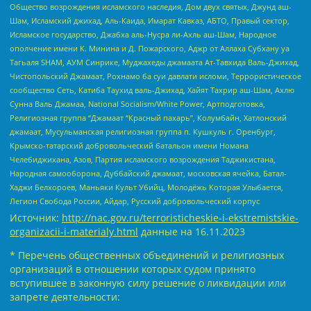
Общество возрождения исламского наследия, Дом двух святых, Джунд аш-
Шам, Исламский джихад, Аль-Каида, Имарат Кавказ, АБТО, Правый сектор,
Исламское государство, Джабха аль-Нусра ли-Ахль аш-Шам, Народное
ополчение имени К. Минина и Д. Пожарского, Аджр от Аллаха Субхану уа
Тагьаля SHAM, АУМ Синрике, Муджахеды джамаата Ат-Тавхида Валь-Джихад,
Чистопольский Джамаат, Рохнамо ба суи давлати исломи, Террористическое
сообщество Сеть, Катиба Таухид валь-Джихад, Хайят Тахрир аш-Шам, Ахлю
Сунна Валь Джамаа, National Socialism/White Power, Артподготовка,
Религиозная группа “Джамаат “Красный пахарь”, Колумбайн, Хатлонский
джамаат, Мусульманская религиозная группа п. Кушкуль г. Оренбург,
Крымско-татарский добровольческий батальон имени Номана
Челебиджихана, Азов, Партия исламского возрождения Таджикистана,
Народная самооборона, Дуббайский джамаат, московская ячейка, Батал-
Хаджи Белхороев, Маньяки Культ Убийц, Молодёжь Которая Улыбается,
Легион Свобода России, Айдар, Русский добровольческий корпус
Источник:
http://nac.gov.ru/terroristicheskie-i-ekstremistskie-
organizacii-i-materialy.html
данные на
16.11.2023
* Перечень общественных объединений и религиозных
организаций в отношении которых судом принято
вступившее в законную силу решение о ликвидации или
запрете деятельности: