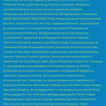
Общество Фонд Содействия, Фонд Открытое общество, Американо-
российский фонд по экономическому и правовому развитию,
Национальный Демократический Институт Международных Отношений,
MEDIA DEVELOPMENT INVESTMENT FUND, Международный Республиканский
Институт, Открытая Россия, Институт современной России, Черноморский
фонд регионального сотрудничества, Европейская Платформа за
Демократические Выборы, Международный центр электоральных
исследований, Германский фонд Маршалла Соединенных Штатов,
Тихоокеанский центр защиты окружающей среды и природных ресурсов,
Свободная Россия, Всемирный конгресс украинцев, Атлантический совет,
Человек в беде, Европейский фонд за демократию, Джеймстаунский фонд,
Прожект Хармони, Родники дракона, Врачи против насильственного
извлечения органов, Фалунь Дафа, Друзья Фалуньгун, Фалуньгун, Коалиция
по расследованию преследования в отношении Фалуньгун в Китае,
Всемирная организация по расследованию преследований Фалуньгун,
Пражский гражданский центр, Ассоциация школ политических
исследований при Совете Европы, Центр либеральной современности,
Форум русскоязычных европейцев, Немецко-русский обмен, Бард колледж,
Европейский выбор, Фонд Ходорковского, Оксфордский российский фонд,
Фонд Будущее России, Компания свободы информации, Проект Медиа,
Международное партнерство за права человека, Духовное Управление
Евангельских Христиан Украинской Христианской Церкви, Новое