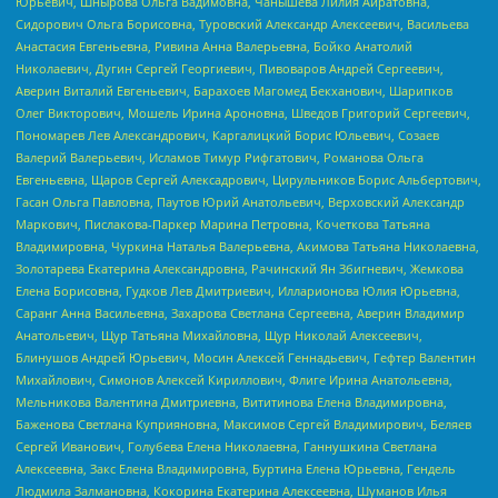
Юрьевич, Шнырова Ольга Вадимовна, Чанышева Лилия Айратовна,
Сидорович Ольга Борисовна, Туровский Александр Алексеевич, Васильева
Анастасия Евгеньевна, Ривина Анна Валерьевна, Бойко Анатолий
Николаевич, Дугин Сергей Георгиевич, Пивоваров Андрей Сергеевич,
Аверин Виталий Евгеньевич, Барахоев Магомед Бекханович, Шарипков
Олег Викторович, Мошель Ирина Ароновна, Шведов Григорий Сергеевич,
Пономарев Лев Александрович, Каргалицкий Борис Юльевич, Созаев
Валерий Валерьевич, Исламов Тимур Рифгатович, Романова Ольга
Евгеньевна, Щаров Сергей Алексадрович, Цирульников Борис Альбертович,
Гасан Ольга Павловна, Паутов Юрий Анатольевич, Верховский Александр
Маркович, Пислакова-Паркер Марина Петровна, Кочеткова Татьяна
Владимировна, Чуркина Наталья Валерьевна, Акимова Татьяна Николаевна,
Золотарева Екатерина Александровна, Рачинский Ян Збигневич, Жемкова
Елена Борисовна, Гудков Лев Дмитриевич, Илларионова Юлия Юрьевна,
Саранг Анна Васильевна, Захарова Светлана Сергеевна, Аверин Владимир
Анатольевич, Щур Татьяна Михайловна, Щур Николай Алексеевич,
Блинушов Андрей Юрьевич, Мосин Алексей Геннадьевич, Гефтер Валентин
Михайлович, Симонов Алексей Кириллович, Флиге Ирина Анатольевна,
Мельникова Валентина Дмитриевна, Вититинова Елена Владимировна,
Баженова Светлана Куприяновна, Максимов Сергей Владимирович, Беляев
Сергей Иванович, Голубева Елена Николаевна, Ганнушкина Светлана
Алексеевна, Закс Елена Владимировна, Буртина Елена Юрьевна, Гендель
Людмила Залмановна, Кокорина Екатерина Алексеевна, Шуманов Илья