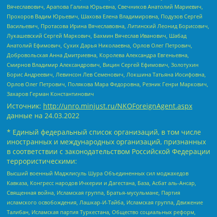
Вячеславович, Арапова Галина Юрьевна, Свечников Анатолий Мариевич,
Прохоров Вадим Юрьевич, Шахова Елена Владимировна, Подузов Сергей
Васильевич, Протасова Ирина Вячеславовна, Литинский Леонид Борисович,
Лукашевский Сергей Маркович, Бахмин Вячеслав Иванович, Шабад
Анатолий Ефимович, Сухих Дарья Николаевна, Орлов Олег Петрович,
Добровольская Анна Дмитриевна, Королева Александра Евгеньевна,
Смирнов Владимир Александрович, Вицин Сергей Ефимович, Золотухин
Борис Андреевич, Левинсон Лев Семенович, Локшина Татьяна Иосифовна,
Орлов Олег Петрович, Полякова Мара Федоровна, Резник Генри Маркович,
Захаров Герман Константинович
Источник:
http://unro.minjust.ru/NKOForeignAgent.aspx
данные на
24.03.2022
* Единый федеральный список организаций, в том числе
иностранных и международных организаций, признанных
в соответствии с законодательством Российской Федерации
террористическими:
Высший военный Маджлисуль Шура Объединенных сил моджахедов
Кавказа, Конгресс народов Ичкерии и Дагестана, База, Асбат аль-Ансар,
Священная война, Исламская группа, Братья-мусульмане, Партия
исламского освобождения, Лашкар-И-Тайба, Исламская группа, Движение
Талибан, Исламская партия Туркестана, Общество социальных реформ,