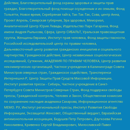
Действие, Благотворительный фонд охраны здоровья и защиты прав
граждан, Благотворительный фонд помощи осужденным и их семьям, Фонд
Тольятти, Новое время, Серебряная тайга, Так-Так-Так, Сова, центр Анна,
Проект Апрель, Самарская губерния, Эра здоровья, Мемориал,
Аналитический Центр Юрия Левады, Издательство Парк Гагарина, Фонд
имени Андрея Рылькова, Сфера, Центр СИБАЛЬТ, Уральская правозащитная
группа, Женщины Евразии, Институт прав человека, Фонд защиты гласности,
Российский исследовательский центр по правам человека,
Дальневосточный центр развития гражданских инициатив и социального
партнерства, Гражданское действие, Центр независимых социологических
исследований, Сутяжник, АКАДЕМИЯ ПО ПРАВАМ ЧЕЛОВЕКА, Центр развития
некоммерческих организаций, Частное учреждение в Калининграде Совета
Министров северных стран, Гражданское содействие, Трансперенси
Интернешнл-Р, Центр Защиты Прав Средств Массовой Информации,
Институт развития прессы - Сибирь, Частное учреждение в Санкт-
Петербурге Совета Министров Северных Стран, Фонд поддержки свободы
прессы, Гражданский контроль, Человек и Закон, Общественная комиссия
по сохранению наследия академика Сахарова, Информационное агентство
МЕМО. РУ, Институт региональной прессы, Институт Развития Свободы
Информации, Экозащита!-Женсовет, Общественный вердикт, Евразийская
антимонопольная ассоциация, Бедушев Петр Петрович, Дзугкоева Регина
Николаевна, Кривенко Сергей Владимирович, Милославский Павел