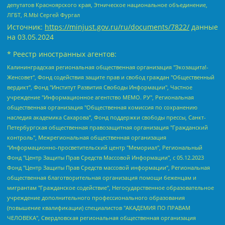
депутатов Красноярского края, Этническое национальное объединение,
ЛГБТ, Я.МЫ Сергей Фургал
Источник:
https://minjust.gov.ru/ru/documents/7822/
данные
на
03.05.2024
* Реестр иностранных агентов:
Калининградская региональная общественная организация "Экозащита!-Женсовет", Фонд содействия защите прав и свобод граждан "Общественный вердикт", Фонд "Институт Развития Свободы Информации", Частное учреждение "Информационное агентство МЕМО. РУ", Региональная общественная организация "Общественная комиссия по сохранению наследия академика Сахарова", Фонд поддержки свободы прессы, Санкт-Петербургская общественная правозащитная организация "Гражданский контроль", Межрегиональная общественная организация "Информационно-просветительский центр "Мемориал", Региональный Фонд "Центр Защиты Прав Средств Массовой Информации", с 05.12.2023 Фонд "Центр Защиты Прав Средств массовой информации", Региональная общественная благотворительная организация помощи беженцам и мигрантам "Гражданское содействие", Негосударственное образовательное учреждение дополнительного профессионального образования (повышение квалификации) специалистов "АКАДЕМИЯ ПО ПРАВАМ ЧЕЛОВЕКА", Свердловская региональная общественная организация "Сутяжник", Автономная некоммерческая организация "Центр независимых социологических исследований", Союз общественных объединений "Российский исследовательский центр по правам человека", Региональное общественное учреждение научно-информационный центр "МЕМОРИАЛ", Некоммерческая организация "Фонд защиты гласности", Автономная некоммерческая организация "Институт прав человека", Городская общественная организация "Екатеринбургское общество "МЕМОРИАЛ", Городская общественная организация "Рязанское историко-просветительское и правозащитное общество "Мемориал" (Рязанский Мемориал), Челябинский региональный орган общественной самодеятельности – женское общественное объединение "Женщины Евразии", Челябинский региональный орган общественной самодеятельности "Уральская правозащитная группа", Фонд содействия защите здоровья и социальной справедливости имени Андрея Рылькова, Автономная Некоммерческая Организация "Аналитический Центр Юрия Левады", Автономная некоммерческая организация социальной поддержки населения "Проект Апрель", Региональная общественная организация помощи женщинам и детям, находящимся в кризисной ситуации "Информационно-методический центр "Анна", Фонд содействия развитию массовых коммуникаций и правовому просвещению "Так-так-Так", Фонд содействия устойчивому развитию "Серебряная тайга", Свердловский региональный общественный фонд социальных проектов "Новое время", "Idel.Реалии", Кавказ.Реалии, Крым.Реалии, Телеканал Настоящее Время, Татаро-башкирская служба Радио Свобода (Azatliq Radiosi), Радио Свободная Европа/Радио Свобода (PCE/PC), "Сибирь.Реалии", "Фактограф", Благотворительный фонд помощи осужденным и их семьям, Автономная некоммерческая организация "Институт глобализации и социальных движений", Фонд "В защиту прав заключенных", Частное учреждение "Центр поддержки и содействия развитию средств массовой информации", Пензенский региональный общественный благотворительный фонд "Гражданский союз", "Север.Реалии", Некоммерческая организация Фонд "Правовая инициатива", Общество с ограниченной ответственностью "Радио Свободная Европа/Радио Свобода", Чешское информационное агентство "MEDIUM-ORIENT", Красноярская региональная общественная организация "Мы против СПИДа", Камалягин Денис Николаевич, Маркелов Сергей Евгеньевич, Пономарев Лев Александрович, Савицкая Людмила Алексеевна, Автономная некоммерческая организация "Центр по работе с проблемой насилия "НАСИЛИЮ.НЕТ", Межрегиональный профессиональный союз работников здравоохранения "Альянс врачей", Юридическое лицо, зарегистрированное в Латвийской Республике, SIA "Medusa Project" (регистрационный номер 40103797863, дата регистрации 10.06.2014), Некоммерческая организация "Фонд по борьбе с коррупцией", Автономная некоммерческая организация "Институт права и публичной политики", Баданин Роман Сергеевич, Гликин Максим Александрович, Железнова Мария Михайловна, Лукьянова Юлия Сергеевна, Маетная Елизавета Витальевна, Маняхин Петр Борисович, Чуракова Ольга Владимировна, Ярош Юлия Петровна, Юридическое лицо "The Insider SIA", зарегистрированное в Риге, Латвийская Республика (дата регистрации 26.06.2015), являющееся администратором доменного имени интернет-издания "The Insider SIA", https://theins.ru, Постернак Алексей Евгеньевич, Рубин Михаил Аркадьевич, Анин Роман Александрович, Юридическое лицо Istories fonds, зарегистрированное в Латвийской Республике (регистрационный номер 50008295751, дата регистрации 24.02.2020), Великовский Дмитрий Александрович, Долинина Ирина Николаевна, Мароховская Алеся Алексеевна, Шлейнов Роман Юрьевич, Шмагун Олеся Валентиновна, Общество с ограниченной ответственностью "Альтаир 2021", Общество с ограниченной ответственностью "Вега 2021", Общество с ограниченной ответственностью "Главный редактор 2021", Общество с ограниченной ответственностью "Ромашки монолит", Важенков Артем Валерьевич, Ивановская областная общественная организация "Центр гендерных исследований", Гурман Юрий Альбертович, Медиапроект "ОВД-Инфо", Егоров Владимир Владимирович, Жилинский Владимир Александрович, Общество с ограниченной ответственностью "ЗП", Иванова София Юрьевна, Карезина Инна Павловна, Кильтау Екатерина Викторовна, Петров Алексей Викторович, Пискунов Сергей Евгеньевич, Смирнов Сергей Сергеевич, Тихонов Михаил Сергеевич, Общество с ограниченной ответственностью "ЖУРНАЛИСТ-ИНОСТРАННЫЙ АГЕНТ", Арапова Галина Юрьевна, Вольтская Татьяна Анатольевна, Американская компания "Mason G.E.S. Anonymous Foundation" (США), являющаяся владельцем интернет-издания https://mnews.world/, Компания "Stichting Bellingcat", зарегистрированная в Нидерландах (дата регистрации 11.07.2018), Захаров Андрей Вячеславович, Клепиковская Екатерина Дмитриевна, Общество с ограниченной ответственностью "МЕМО", Перл Роман Александрович, Симонов Евгений Алексеевич, Соловьева Елена Анатольевна, Сотников Даниил Владимирович, Сурначева Елизавета Дмитриевна, Автономная некоммерческая организация по защите прав человека и информированию населения "Якутия – Наше Мнение", Общество с ограниченной ответственностью "Москоу диджитал медиа", с 26.01.2023 Общество с ограниченной ответственностью "Чайка Белые сады", Ветошкина Валерия Валерьевна, Заговора Максим Александрович, Межрегиональное общественное движение "Российская ЛГБТ - сеть", Оленичев Максим Владимирович, Павлов Иван Юрьевич, Скворцова Елена Сергеевна, Общество с ограниченной ответственностью "Как бы инагент", Кочетков Игорь Викторович, Общество с ограниченной ответственностью "Честные выборы", Еланчик Олег Александрович, Общество с ограниченной ответственностью "Нобелевский призыв", Гималова Регина Эмилевна, Григорьев Андрей Валерьевич, Григорьева Алина Александровна, Ассоциация по содействию защите прав призывников, альтернативнослужащих и военнослужащих "Правозащитная группа "Гражданин.Армия.Право", Хисамова Регина Фаритовна, Автономная некоммерческая организация по реализации социально-правовых программ "Лилит", Дальневосточное общественное движение "Маяк", Санкт-Петербургская ЛГБТ-инициативная группа "Выход", Инициативная группа ЛГБТ+ "Реверс", Алексеев Андрей Викторович, Бекбулатова Таисия Львовна, Беляев Иван Михайлович, Владыкина Елена Сергеевна, Гельман Марат Александрович, Никульшина Вероника Юрьевна, Толоконникова Надежда Андреевна, Шендерович Виктор Анатольевич, Общество с ограниченной ответственностью "Данное сообщение", Общество с ограниченной ответственностью Издательский дом "Новая глава", Айнбиндер Александра Александровна, Московский комьюнити-центр для ЛГБТ+инициатив, Благотворительный фонд развития филантропии, Deutsche Welle (Германия, Kurt-Schumacher-Strasse 3, 53113 Bonn), Борзунова Мария Михайловна, Воробьев Виктор Викторович, Голубева Анна Львовна, Константинова Алла Михайловна, Малкова Ирина Владимировна, Мурадов Мурад Абдулгалимович, Осетинская Елизавета Николаевна, Понасенков Евгений Николаевич, Ганапольский Матвей Юрьевич, Киселев Евгений Алексеевич, Борухович Ирина Григорьевна, Дремин Иван Тимофеевич, Дубровский Дмитрий Викторович, Красноярская региональная общественная организация поддержки и развития альтернативных образовательных технологий и межкультурных коммуникаций "ИНТЕРРА", Маяковская Екатерина Алексеевна, Фейгин Марк Захарович, Филимонов Андрей Викторович, Дзугкоева Регина Николаевна, Доброхотов Роман Александрович, Дудь Юрий Александрович, Елкин Сергей Владимирович, Кругликов Кирилл Игоревич, Сабунаева Мария Леонидовна, Семенов Алексей Владимирович, Шаинян Карен Багратович, Шульман Екатерина Михайловна, Асафьев Артур Валерьевич, Вахштайн Виктор Семенович, Венедиктов Алексей Алексеевич, Лушникова Екатерина Евгеньевна, Волков Леонид Михайлович, Невзоров Александр Глебович, Пархоменко Сергей Борисович, Сироткин Ярослав Николаевич, Кара-Мурза Владимир Владимирович, Баранова Наталья Владимировна, Гозман Леонид Яковлевич, Кагарлицкий Борис Юльевич, Климарев Михаил Валерьевич, Милов Владимир Станиславович, Автономная некоммерческая организация Краснодарский центр современного искусства "Типография", Моргенштерн Алишер Тагирович, Соболь Любовь Эдуардовна, Общество с ограниченной ответственностью "ЛИЗА НОРМ", Каспаров Гарри Кимович, Ходорковский Михаил Борисович, Общество с ограниченной ответственностью "Апрельские тезисы", Данилович Ирина Брониславовна, Кашин Олег Владимирович, Петров Николай Владимирович, Пивоваров Алексей Владимирович, Соколов Михаил Владимирович, Цветкова Юлия Владимировна, Чичваркин Евгений Александрович, Комитет против пыток/Команда против пыток, Общество с ограниченной ответственностью "Первый научный", Общество с ограниченной ответственностью "Вертолет и ко", Белоцерковская Вероника Борисовна, Кац Максим Евгеньевич, Лазарева Татьяна Юрьевна, Шаведдинов Руслан Табризович, Яшин Илья Валерьевич, Общество с ограниченной ответственностью "Иноагент ААВ", Алешковский Дмитрий Петрович, Альбац Евгения Марковна, Быков Дмитрий Львович, Галямина Юлия Евгеньевна, Лойко Сергей Леонидович, Мартынов Кирилл Константинович, Медведев Сергей Александрович, Крашенинников Федор Геннадиевич, Гордеева Катерина Вл