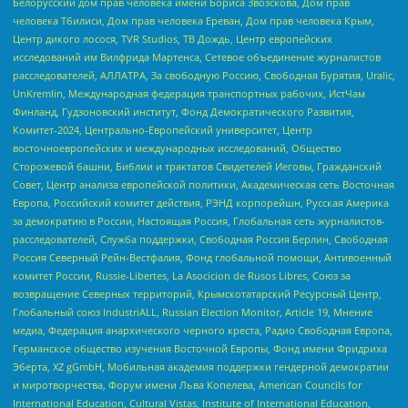
Белорусский дом прав человека имени Бориса Звозскова, Дом прав
человека Тбилиси, Дом прав человека Ереван, Дом прав человека Крым,
Центр дикого лосося, TVR Studios, ТВ Дождь, Центр европейских
исследований им Вилфрида Мартенса, Сетевое объединение журналистов
расследователей, АЛЛАТРА, За свободную Россию, Свободная Бурятия, Uralic,
UnKremlin, Международная федерация транспортных рабочих, ИстЧам
Финланд, Гудзоновский институт, Фонд Демократического Развития,
Комитет-2024, Центрально-Европейский университет, Центр
восточноевропейских и международных исследований, Общество
Сторожевой башни, Библии и трактатов Свидетелей Иеговы, Гражданский
Совет, Центр анализа европейской политики, Академическая сеть Восточная
Европа, Российский комитет действия, РЭНД корпорейшн, Русская Америка
за демократию в России, Настоящая Россия, Глобальная сеть журналистов-
расследователей, Служба поддержки, Свободная Россия Берлин, Свободная
Россия Северный Рейн-Вестфалия, Фонд глобальной помощи, Антивоенный
комитет России, Russie-Libertes, La Asocicion de Rusos Libres, Союз за
возвращение Северных территорий, Крымскотатарский Ресурсный Центр,
Глобальный союз IndustriALL, Russian Election Monitor, Article 19, Мнение
медиа, Федерация анархического черного креста, Радио Свободная Европа,
Германское общество изучения Восточной Европы, Фонд имени Фридриха
Эберта, XZ gGmbH, Мобильная академия поддержки гендерной демократии
и миротворчества, Форум имени Льва Копелева, American Councils for
International Education, Cultural Vistas, Institute of International Education,