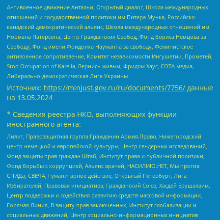
Антивоенное движение Антальи, Открытый диалог, Школа международных
отношений и государственной политики им Питера Мунка, Российско-
канадский демократический альянс, Школа международных отношений им
Нормана Патерсона, Центр Гражданских Свобод, Фонд Бориса Немцова за
Свободу, Фонд имени Фридриха Науманна за свободу, Феминистское
антивоенное сопротивление, Комитет независимости Ингушетии, Прометей,
Stop Occupation of Karelia, Вернись живым, Фридом Хаус, СОТА медиа,
Либерально-демократическая Лига Украины
Источник:
https://minjust.gov.ru/ru/documents/7756/
данные
на
13.05.2024
* Сведения реестра НКО, выполняющих функции
иностранного агента:
Лилит, Правозащитная группа Гражданин.Армия.Право, Нижегородский
центр немецкой и европейской культуры, Центр гендерных исследований,
Фонд защиты прав граждан Штаб, Институт права и публичной политики,
Фонд борьбы с коррупцией, Альянс врачей, НАСИЛИЮ.НЕТ, Мы против
СПИДа, СВЕЧА, Гуманитарное действие, Открытый Петербург, Лига
Избирателей, Правовая инициатива, Гражданский Союз, Хасдей Ерушалаим,
Центр поддержки и содействия развитию средств массовой информации,
Горячая Линия, В защиту прав заключенных, Институт глобализации и
социальных движений, Центр социально-информационных инициатив