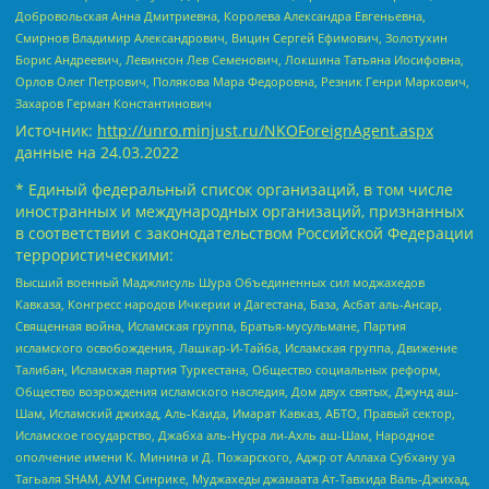
Добровольская Анна Дмитриевна, Королева Александра Евгеньевна,
Смирнов Владимир Александрович, Вицин Сергей Ефимович, Золотухин
Борис Андреевич, Левинсон Лев Семенович, Локшина Татьяна Иосифовна,
Орлов Олег Петрович, Полякова Мара Федоровна, Резник Генри Маркович,
Захаров Герман Константинович
Источник:
http://unro.minjust.ru/NKOForeignAgent.aspx
данные на
24.03.2022
* Единый федеральный список организаций, в том числе
иностранных и международных организаций, признанных
в соответствии с законодательством Российской Федерации
террористическими:
Высший военный Маджлисуль Шура Объединенных сил моджахедов
Кавказа, Конгресс народов Ичкерии и Дагестана, База, Асбат аль-Ансар,
Священная война, Исламская группа, Братья-мусульмане, Партия
исламского освобождения, Лашкар-И-Тайба, Исламская группа, Движение
Талибан, Исламская партия Туркестана, Общество социальных реформ,
Общество возрождения исламского наследия, Дом двух святых, Джунд аш-
Шам, Исламский джихад, Аль-Каида, Имарат Кавказ, АБТО, Правый сектор,
Исламское государство, Джабха аль-Нусра ли-Ахль аш-Шам, Народное
ополчение имени К. Минина и Д. Пожарского, Аджр от Аллаха Субхану уа
Тагьаля SHAM, АУМ Синрике, Муджахеды джамаата Ат-Тавхида Валь-Джихад,