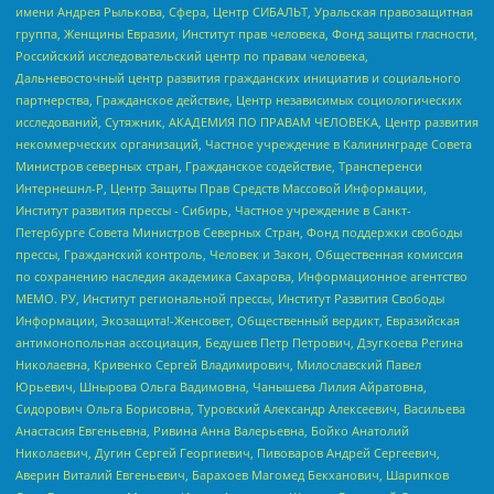
имени Андрея Рылькова, Сфера, Центр СИБАЛЬТ, Уральская правозащитная
группа, Женщины Евразии, Институт прав человека, Фонд защиты гласности,
Российский исследовательский центр по правам человека,
Дальневосточный центр развития гражданских инициатив и социального
партнерства, Гражданское действие, Центр независимых социологических
исследований, Сутяжник, АКАДЕМИЯ ПО ПРАВАМ ЧЕЛОВЕКА, Центр развития
некоммерческих организаций, Частное учреждение в Калининграде Совета
Министров северных стран, Гражданское содействие, Трансперенси
Интернешнл-Р, Центр Защиты Прав Средств Массовой Информации,
Институт развития прессы - Сибирь, Частное учреждение в Санкт-
Петербурге Совета Министров Северных Стран, Фонд поддержки свободы
прессы, Гражданский контроль, Человек и Закон, Общественная комиссия
по сохранению наследия академика Сахарова, Информационное агентство
МЕМО. РУ, Институт региональной прессы, Институт Развития Свободы
Информации, Экозащита!-Женсовет, Общественный вердикт, Евразийская
антимонопольная ассоциация, Бедушев Петр Петрович, Дзугкоева Регина
Николаевна, Кривенко Сергей Владимирович, Милославский Павел
Юрьевич, Шнырова Ольга Вадимовна, Чанышева Лилия Айратовна,
Сидорович Ольга Борисовна, Туровский Александр Алексеевич, Васильева
Анастасия Евгеньевна, Ривина Анна Валерьевна, Бойко Анатолий
Николаевич, Дугин Сергей Георгиевич, Пивоваров Андрей Сергеевич,
Аверин Виталий Евгеньевич, Барахоев Магомед Бекханович, Шарипков