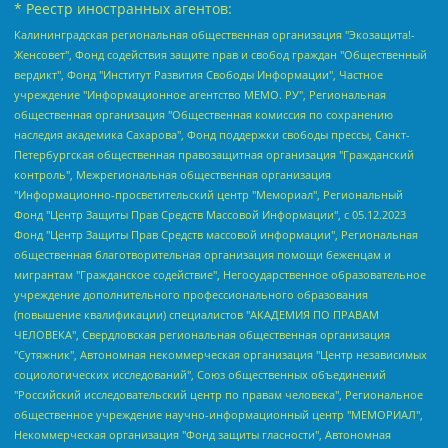
* Реестр иностранных агентов:
Калининградская региональная общественная организация "Экозащита!-Женсовет", Фонд содействия защите прав и свобод граждан "Общественный вердикт", Фонд "Институт Развития Свободы Информации", Частное учреждение "Информационное агентство МЕМО. РУ", Региональная общественная организация "Общественная комиссия по сохранению наследия академика Сахарова", Фонд поддержки свободы прессы, Санкт-Петербургская общественная правозащитная организация "Гражданский контроль", Межрегиональная общественная организация "Информационно-просветительский центр "Мемориал", Региональный Фонд "Центр Защиты Прав Средств Массовой Информации", с 05.12.2023 Фонд "Центр Защиты Прав Средств массовой информации", Региональная общественная благотворительная организация помощи беженцам и мигрантам "Гражданское содействие", Негосударственное образовательное учреждение дополнительного профессионального образования (повышение квалификации) специалистов "АКАДЕМИЯ ПО ПРАВАМ ЧЕЛОВЕКА", Свердловская региональная общественная организация "Сутяжник", Автономная некоммерческая организация "Центр независимых социологических исследований", Союз общественных объединений "Российский исследовательский центр по правам человека", Региональное общественное учреждение научно-информационный центр "МЕМОРИАЛ", Некоммерческая организация "Фонд защиты гласности", Автономная некоммерческая организация "Институт прав человека", Городская общественная организация "Екатеринбургское общество "МЕМОРИАЛ", Городская общественная организация "Рязанское историко-просветительское и правозащитное общество "Мемориал" (Рязанский Мемориал), Челябинский региональный орган общественной самодеятельности – женское общественное объединение "Женщины Евразии", Челябинский региональный орган общественной самодеятельности "Уральская правозащитная группа", Фонд содействия защите здоровья и социальной справедливости имени Андрея Рылькова, Автономная Некоммерческая Организация "Аналитический Центр Юрия Левады", Автономная некоммерческая организация социальной поддержки населения "Проект Апрель", Региональная общественная организация помощи женщинам и детям, находящимся в кризисной ситуации "Информационно-методический центр "Анна", Фонд содействия развитию массовых коммуникаций и правовому просвещению "Так-так-Так", Фонд содействия устойчивому развитию "Серебряная тайга", Свердловский региональный общественный фонд социальных проектов "Новое время", "Idel.Реалии", Кавказ.Реалии, Крым.Реалии, Телеканал Настоящее Время, Татаро-башкирская служба Радио Свобода (Azatliq Radiosi), Радио Свободная Европа/Радио Свобода (PCE/PC), "Сибирь.Реалии", "Фактограф", Благотворительный фонд помощи осужденным и их семьям, Автономная некоммерческая организация "Институт глобализации и социальных движений", Фонд "В защиту прав заключенных", Частное учреждение "Центр поддержки и содействия развитию средств массовой информации", Пензенский региональный общественный благотворительный фонд "Гражданский союз", "Север.Реалии", Некоммерческая организация Фонд "Правовая инициатива", Общество с ограниченной ответственностью "Радио Свободная Европа/Радио Свобода", Чешское информационное агентство "MEDIUM-ORIENT", Красноярская региональная общественная организация "Мы против СПИДа", Камалягин Денис Николаевич, Маркелов Сергей Евгеньевич, Пономарев Лев Александрович, Савицкая Людмила Алексеевна, Автономная некоммерческая организация "Центр по работе с проблемой насилия "НАСИЛИЮ.НЕТ", Межрегиональный профессиональный союз работников здравоохранения "Альянс врачей", Юридическое лицо, зарегистрированное в Латвийской Республике, SIA "Medusa Project" (регистрационный номер 40103797863, дата регистрации 10.06.2014), Некоммерческая организация "Фонд по борьбе с коррупцией", Автономная некоммерческая организация "Институт права и публичной политики", Баданин Роман Сергеевич, Гликин Максим Александрович, Железнова Мария Михайловна, Лукьянова Юлия Сергеевна, Маетная Елизавета Витальевна, Маняхин Петр Борисович, Чуракова Ольга Владимировна, Ярош Юлия Петровна, Юридическое лицо "The Insider SIA", зарегистрированное в Риге, Латвийская Республика (дата регистрации 26.06.2015), являющееся администратором доменного имени интернет-издания "The Insider SIA", https://theins.ru, Постернак Алексей Евгеньевич, Рубин Михаил Аркадьевич, Анин Роман Александрович, Юридическое лицо Istories fonds, зарегистрированное в Латвийской Республике (регистрационный номер 50008295751, дата регистрации 24.02.2020), Великовский Дмитрий Александрович, Долинина Ирина Николаевна, Мароховская Алеся Алексеевна, Шлейнов Роман Юрьевич, Шмагун Олеся Валентиновна, Общество с ограниченной ответственностью "Альтаир 2021", Общество с ограниченной ответственностью "Вега 2021", Общество с ограниченной ответственностью "Главный редактор 2021", Общество с ограниченной ответственностью "Ромашки монолит", Важенков Артем Валерьевич, Ивановская областная общественная организация "Центр гендерных исследований", Гурман Юрий Альбертович, Медиапроект "ОВД-Инфо", Егоров Владимир Владимирович, Жилинский Владимир Александрович, Общество с ограниченной ответственностью "ЗП", Иванова София Юрьевна, Карезина Инна Павловна, Кильтау Екатерина Викторовна, Петров Алексей Викторович, Пискунов Сергей Евгеньевич, Смирнов Сергей Сергеевич, Тихонов Михаил Сергеевич, Общество с ограниченной ответственностью "ЖУРНАЛИСТ-ИНОСТРАННЫЙ АГЕНТ", Арапова Галина Юрьевна, Вольтская Татьяна Анатольевна, Американская компания "Mason G.E.S. Anonymous Foundation" (США), являющаяся владельцем интернет-издания https://mnews.world/, Компания "Stichting Bellingcat", зарегистрированная в Нидерландах (дата регистрации 11.07.2018), Захаров Андрей Вячеславович, Клепиковская Екатерина Дмитриевна, Общество с ограниченной ответственностью "МЕМО", Перл Роман Александрович, Симонов Евгений Алексеевич, Соловьева Елена Анатольевна, Сотников Даниил Владимирович, Сурначева Елизавета Дмитриевна, Автономная некоммерческая организация по защите прав человека и информированию населения "Якутия – Наше Мнение", Общество с ограниченной ответственностью "Москоу диджитал медиа", с 26.01.2023 Общество с ограниченной ответственностью "Чайка Белые сады", Ветошкина Валерия Валерьевна, Заговора Максим Александрович, Межрегиональное общественное движение "Российская ЛГБТ - сеть", Оленичев Максим Владимирович, Павлов Иван Юрьевич, Скворцова Елена Сергеевна, Общество с ограниченной ответственностью "Как бы инагент", Кочетков Игорь Викторович, Общество с ограниченной ответственностью "Честные выборы", Еланчик Олег Александрович, Общество с ограниченной ответственностью "Нобелевский призыв", Гималова Регина Эмилевна, Григорьев Андрей Валерьевич, Григорьева Алина Александровна, Ассоциация по содействию защите прав призывников, альтернативнослужащих и военнослужащих "Правозащитная группа "Гражданин.Армия.Право", Хисамова Регина Фаритовна, Автономная некоммерческая организация по реализации социально-правовых программ "Лилит", Дальневосточное общественное движение "Маяк", Санкт-Петербургская ЛГБТ-инициативная группа "Выход", Инициативная группа ЛГБТ+ "Реверс", Алексеев Андрей Викторович, Бекбулатова Таисия Львовна, Беляев Иван Михайлович, Владыкина Елена Сергеевна, Гельман Марат Александрович, Никульшина Вероника Юрьевна, Толоконникова Надежда Андреевна, Шендерович Виктор Анатольевич, Общество с ограниченной ответственностью "Данное сообщение", Общество с ограниченной ответственностью Издательский дом "Новая глава", Айнбиндер Александра Александровна, Московский комьюнити-центр для ЛГБТ+инициатив, Благотворительный фонд развития филантропии, Deutsche Welle (Германия, Kurt-Schumacher-Strasse 3, 53113 Bonn), Борзунова Мария Михайловна, Воробьев Виктор Викторович, Голубева Анна Львовна, Константинова Алла Михайловна, Малкова Ирина Владимировна, Мурадов Мурад Абдулгалимович, Осетинская Елизавета Николаевна, Понасенков Евгений Николаевич, Ганапольский Матвей Юрьевич, Киселев Евгений Алексеевич, Борухович Ирина Григорьевна, Дремин Иван Тимофеевич, Дубровский Дмитрий Викторович, Красноярская региональная общественная организация поддержки и развития альтернативных образовательных технологий и межкультурных коммуникаций "ИНТЕРРА", Маяковская Екатерина Алексеевна, Фейгин Марк Захарович, Филимонов Андрей Викторович, Дзугкоева Регина Николаевна, Доброхотов Роман Александрович, Дудь Юрий Александрович, Елкин Сергей Владимирович, Кругликов Кирилл Игоревич, Сабунаева Мария Леонидовна, Семенов Алексей Владимирович, Шаинян Карен Багратович, Шульман Екатерина Михайловна, Асафьев Артур Валерьевич, Вахштайн Виктор Семенович, Венедиктов Алексей Алексеевич, Лушникова Екатерина Евгеньевна, Волков Леонид Михайлович, Невзоров Александр Глебович, Пархоменко Сергей Борисович, Сироткин Ярослав Николаевич, Кара-Мурза Владимир Владимирович, Баранова Наталья Владимировна, Гозман Леонид Яковлевич, Кагарлицкий Борис Юльевич, Климарев Михаил Валерьевич, Милов Владимир Станиславович, Автономная некоммерческая организация Краснодарский центр современного искусства "Типография", Моргенштерн Алишер Тагирович, Соболь Любовь Эдуардовна, Общество с ограниченной ответственностью "ЛИЗА НОРМ", Каспаров Гарри Кимович, Ходорковский Михаил Борисович, Общество с ограниченной ответственностью "Апрельские тезисы", Данилович Ирина Брониславовна, Кашин Олег Владимирович, Петров Николай Владимирович, Пивоваров Алексей Владимирович, Соколов Михаил Владимирович, Цветкова Юлия Владимировна, Чичваркин Евгений Александрович, Комитет против пыток/Команда против пыток, Общество с ограниченной ответственностью "Первый научный", Общество с ограниченной ответственностью "Вертолет и ко", Белоцерковская Вероника Борисовна, Кац Максим Евгеньевич, Лазарева Татьяна Юрьевна, Шаведдинов Руслан Табризович, Яшин Илья Валерьевич, Общество с ограниченной ответственностью "Иноагент ААВ", Алешковский Дмитрий Петрович, Альбац Евгения Марковна, Быков Дмитрий Львович, Галямина Юлия Евгеньевна, Лойко Сергей Леонидович, Мартынов Кирилл Константинович, Медведев Сергей Александрович, Крашенинников Федор Геннадиевич, Гордеева Катерина Вл