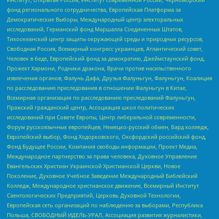
фонд регионального сотрудничества, Европейская Платформа за
Демократические Выборы, Международный центр электоральных
исследований, Германский фонд Маршалла Соединенных Штатов,
Тихоокеанский центр защиты окружающей среды и природных ресурсов,
Свободная Россия, Всемирный конгресс украинцев, Атлантический совет,
Человек в беде, Европейский фонд за демократию, Джеймстаунский фонд,
Прожект Хармони, Родники дракона, Врачи против насильственного
извлечения органов, Фалунь Дафа, Друзья Фалуньгун, Фалуньгун, Коалиция
по расследованию преследования в отношении Фалуньгун в Китае,
Всемирная организация по расследованию преследований Фалуньгун,
Пражский гражданский центр, Ассоциация школ политических
исследований при Совете Европы, Центр либеральной современности,
Форум русскоязычных европейцев, Немецко-русский обмен, Бард колледж,
Европейский выбор, Фонд Ходорковского, Оксфордский российский фонд,
Фонд Будущее России, Компания свободы информации, Проект Медиа,
Международное партнерство за права человека, Духовное Управление
Евангельских Христиан Украинской Христианской Церкви, Новое
Поколение, Духовное Учебное Заведение Международный Библейский
Колледж, Международное христианское движение, Всемирный Институт
Саентологических Предприятий, Церковь Духовной Технологии,
Европейская сеть организаций по наблюдению за выборами, Республика
Польша, СВОБОДНЫЙ ИДЕЛЬ-УРАЛ, Ассоциация развития журналистики,