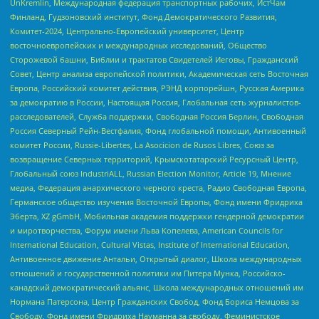
UnKremlin, Международная федерация транспортных рабочих, ИстЧам
Финланд, Гудзоновский институт, Фонд Демократического Развития,
Комитет-2024, Центрально-Европейский университет, Центр
восточноевропейских и международных исследований, Общество
Сторожевой башни, Библии и трактатов Свидетелей Иеговы, Гражданский
Совет, Центр анализа европейской политики, Академическая сеть Восточная
Европа, Российский комитет действия, РЭНД корпорейшн, Русская Америка
за демократию в России, Настоящая Россия, Глобальная сеть журналистов-
расследователей, Служба поддержки, Свободная Россия Берлин, Свободная
Россия Северный Рейн-Вестфалия, Фонд глобальной помощи, Антивоенный
комитет России, Russie-Libertes, La Asocicion de Rusos Libres, Союз за
возвращение Северных территорий, Крымскотатарский Ресурсный Центр,
Глобальный союз IndustriALL, Russian Election Monitor, Article 19, Мнение
медиа, Федерация анархического черного креста, Радио Свободная Европа,
Германское общество изучения Восточной Европы, Фонд имени Фридриха
Эберта, XZ gGmbH, Мобильная академия поддержки гендерной демократии
и миротворчества, Форум имени Льва Копелева, American Councils for
International Education, Cultural Vistas, Institute of International Education,
Антивоенное движение Антальи, Открытый диалог, Школа международных
отношений и государственной политики им Питера Мунка, Российско-
канадский демократический альянс, Школа международных отношений им
Нормана Патерсона, Центр Гражданских Свобод, Фонд Бориса Немцова за
Свободу, Фонд имени Фридриха Науманна за свободу, Феминистское