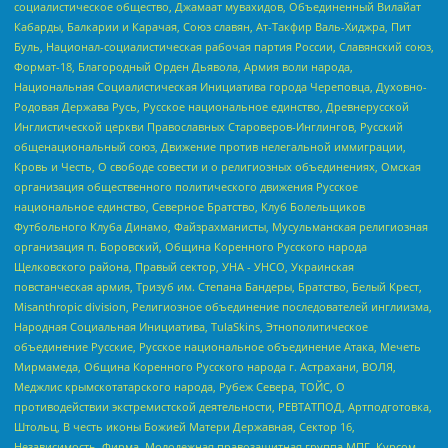
социалистическое общество, Джамаат мувахидов, Объединенный Вилайат
Кабарды, Балкарии и Карачая, Союз славян, Ат-Такфир Валь-Хиджра, Пит
Буль, Национал-социалистическая рабочая партия России, Славянский союз,
Формат-18, Благородный Орден Дьявола, Армия воли народа,
Национальная Социалистическая Инициатива города Череповца, Духовно-
Родовая Держава Русь, Русское национальное единство, Древнерусской
Инглистической церкви Православных Староверов-Инглингов, Русский
общенациональный союз, Движение против нелегальной иммиграции,
Кровь и Честь, О свободе совести и о религиозных объединениях, Омская
организация общественного политического движения Русское
национальное единство, Северное Братство, Клуб Болельщиков
Футбольного Клуба Динамо, Файзрахманисты, Мусульманская религиозная
организация п. Боровский, Община Коренного Русского народа
Щелковского района, Правый сектор, УНА - УНСО, Украинская
повстанческая армия, Тризуб им. Степана Бандеры, Братство, Белый Крест,
Misanthropic division, Религиозное объединение последователей инглиизма,
Народная Социальная Инициатива, TulaSkins, Этнополитическое
объединение Русские, Русское национальное объединение Атака, Мечеть
Мирмамеда, Община Коренного Русского народа г. Астрахани, ВОЛЯ,
Меджлис крымскотатарского народа, Рубеж Севера, ТОЙС, О
противодействии экстремистской деятельности, РЕВТАТПОД, Артподготовка,
Штольц, В честь иконы Божией Матери Державная, Сектор 16,
Независимость, Фирма, Молодежная правозащитная группа МПГ, Курсом