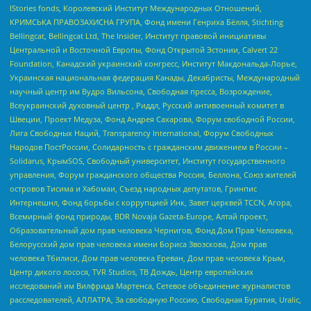
IStories fonds, Королевский Институт Международных Отношений,
КРИМСЬКА ПРАВОЗАХИСНА ГРУПА, Фонд имени Генриха Бёлля, Stichting
Bellingcat, Bellingcat Ltd, The Insider, Институт правовой инициативы
Центральной и Восточной Европы, Фонд Открытой Эстонии, Calvert 22
Foundation, Канадский украинский конгресс, Институт Макдональда-Лорье,
Украинская национальная федерация Канады, Декабристы, Международный
научный центр им Вудро Вильсона, Свободная пресса, Возрождение,
Всеукраинский духовный центр , Риддл, Русский антивоенный комитет в
Швеции, Проект Медуза, Фонд Андрея Сахарова, Форум свободной России,
Лига Свободных Наций, Transparеncy International, Форум Свободных
Народов ПостРоссии, Солидарность с гражданским движением в России –
Solidarus, КрымSOS, Свободный университет, Институт государственного
управления, Форум гражданского общества Россия, Беллона, Союз жителей
островов Тисима и Хабомаи, Съезд народных депутатов, Гринпис
Интернешнл, Фонд борьбы с коррупцией Инк, Завет церквей TCCN, Агора,
Всемирный фонд природы, BDR Novaja Gazeta-Europe, Алтай проект,
Образовательный дом прав человека Чернигов, Фонд Дом Прав Человека,
Белорусский дом прав человека имени Бориса Звозскова, Дом прав
человека Тбилиси, Дом прав человека Ереван, Дом прав человека Крым,
Центр дикого лосося, TVR Studios, ТВ Дождь, Центр европейских
исследований им Вилфрида Мартенса, Сетевое объединение журналистов
расследователей, АЛЛАТРА, За свободную Россию, Свободная Бурятия, Uralic,