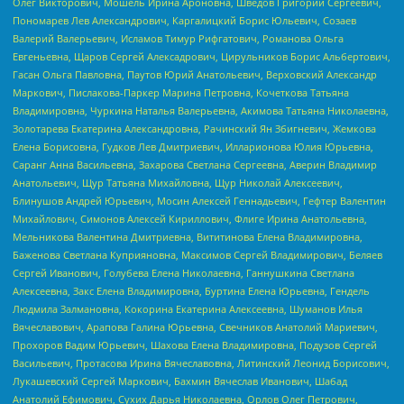
Олег Викторович, Мошель Ирина Ароновна, Шведов Григорий Сергеевич,
Пономарев Лев Александрович, Каргалицкий Борис Юльевич, Созаев
Валерий Валерьевич, Исламов Тимур Рифгатович, Романова Ольга
Евгеньевна, Щаров Сергей Алексадрович, Цирульников Борис Альбертович,
Гасан Ольга Павловна, Паутов Юрий Анатольевич, Верховский Александр
Маркович, Пислакова-Паркер Марина Петровна, Кочеткова Татьяна
Владимировна, Чуркина Наталья Валерьевна, Акимова Татьяна Николаевна,
Золотарева Екатерина Александровна, Рачинский Ян Збигневич, Жемкова
Елена Борисовна, Гудков Лев Дмитриевич, Илларионова Юлия Юрьевна,
Саранг Анна Васильевна, Захарова Светлана Сергеевна, Аверин Владимир
Анатольевич, Щур Татьяна Михайловна, Щур Николай Алексеевич,
Блинушов Андрей Юрьевич, Мосин Алексей Геннадьевич, Гефтер Валентин
Михайлович, Симонов Алексей Кириллович, Флиге Ирина Анатольевна,
Мельникова Валентина Дмитриевна, Вититинова Елена Владимировна,
Баженова Светлана Куприяновна, Максимов Сергей Владимирович, Беляев
Сергей Иванович, Голубева Елена Николаевна, Ганнушкина Светлана
Алексеевна, Закс Елена Владимировна, Буртина Елена Юрьевна, Гендель
Людмила Залмановна, Кокорина Екатерина Алексеевна, Шуманов Илья
Вячеславович, Арапова Галина Юрьевна, Свечников Анатолий Мариевич,
Прохоров Вадим Юрьевич, Шахова Елена Владимировна, Подузов Сергей
Васильевич, Протасова Ирина Вячеславовна, Литинский Леонид Борисович,
Лукашевский Сергей Маркович, Бахмин Вячеслав Иванович, Шабад
Анатолий Ефимович, Сухих Дарья Николаевна, Орлов Олег Петрович,