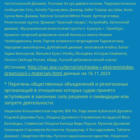
Чистопольский Джамаат, Рохнамо ба суи давлати исломи, Террористическое
сообщество Сеть, Катиба Таухид валь-Джихад, Хайят Тахрир аш-Шам, Ахлю
Сунна Валь Джамаа, National Socialism/White Power, Артподготовка,
Религиозная группа “Джамаат “Красный пахарь”, Колумбайн, Хатлонский
джамаат, Мусульманская религиозная группа п. Кушкуль г. Оренбург,
Крымско-татарский добровольческий батальон имени Номана
Челебиджихана, Азов, Партия исламского возрождения Таджикистана,
Народная самооборона, Дуббайский джамаат, московская ячейка, Батал-
Хаджи Белхороев, Маньяки Культ Убийц, Молодёжь Которая Улыбается,
Легион Свобода России, Айдар, Русский добровольческий корпус
Источник:
http://nac.gov.ru/terroristicheskie-i-ekstremistskie-
organizacii-i-materialy.html
данные на
16.11.2023
* Перечень общественных объединений и религиозных
организаций в отношении которых судом принято
вступившее в законную силу решение о ликвидации или
запрете деятельности:
Национал-большевистская партия, ВЕК РА, Рада земли Кубанской Духовно
Родовой Державы Русь, Община Духовного Управления Асгардской Веси
Беловодья, Славянская Община Капища Веды Перуна, Мужская Духовная
Семинария Староверов-Инглингов, Нурджулар, К Богодержавию, Таблиги
Джамаат, Свидетели Иеговы, Русское национальное единство, Национал-