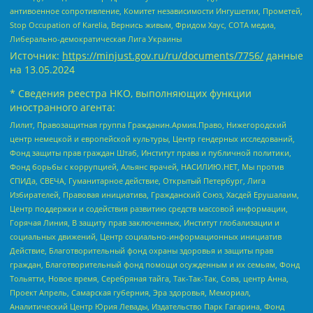
антивоенное сопротивление, Комитет независимости Ингушетии, Прометей,
Stop Occupation of Karelia, Вернись живым, Фридом Хаус, СОТА медиа,
Либерально-демократическая Лига Украины
Источник:
https://minjust.gov.ru/ru/documents/7756/
данные
на
13.05.2024
* Сведения реестра НКО, выполняющих функции
иностранного агента:
Лилит, Правозащитная группа Гражданин.Армия.Право, Нижегородский
центр немецкой и европейской культуры, Центр гендерных исследований,
Фонд защиты прав граждан Штаб, Институт права и публичной политики,
Фонд борьбы с коррупцией, Альянс врачей, НАСИЛИЮ.НЕТ, Мы против
СПИДа, СВЕЧА, Гуманитарное действие, Открытый Петербург, Лига
Избирателей, Правовая инициатива, Гражданский Союз, Хасдей Ерушалаим,
Центр поддержки и содействия развитию средств массовой информации,
Горячая Линия, В защиту прав заключенных, Институт глобализации и
социальных движений, Центр социально-информационных инициатив
Действие, Благотворительный фонд охраны здоровья и защиты прав
граждан, Благотворительный фонд помощи осужденным и их семьям, Фонд
Тольятти, Новое время, Серебряная тайга, Так-Так-Так, Сова, центр Анна,
Проект Апрель, Самарская губерния, Эра здоровья, Мемориал,
Аналитический Центр Юрия Левады, Издательство Парк Гагарина, Фонд