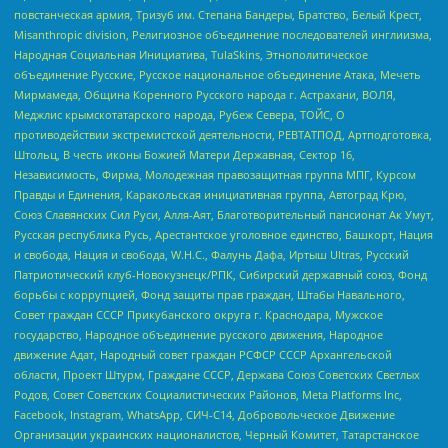
повстанческая армия, Тризуб им. Степана Бандеры, Братство, Белый Крест,
Misanthropic division, Религиозное объединение последователей инглиизма,
Народная Социальная Инициатива, TulaSkins, Этнополитическое
объединение Русские, Русское национальное объединение Атака, Мечеть
Мирмамеда, Община Коренного Русского народа г. Астрахани, ВОЛЯ,
Меджлис крымскотатарского народа, Рубеж Севера, ТОЙС, О
противодействии экстремистской деятельности, РЕВТАТПОД, Артподготовка,
Штольц, В честь иконы Божией Матери Державная, Сектор 16,
Независимость, Фирма, Молодежная правозащитная группа МПГ, Курсом
Правды и Единения, Каракольская инициативная группа, Автоград Крю,
Союз Славянских Сил Руси, Алля-Аят, Благотворительный пансионат Ак Умут,
Русская республика Русь, Арестантское уголовное единство, Башкорт, Нация
и свобода, Нация и свобода, W.H.С., Фалунь Дафа, Иртыш Ultras, Русский
Патриотический клуб-Новокузнецк/РПК, Сибирский державный союз, Фонд
борьбы с коррупцией, Фонд защиты прав граждан, Штабы Навального,
Совет граждан СССР Прикубанского округа г. Краснодара, Мужское
государство, Народное объединение русского движения, Народное
движение Адат, Народный совет граждан РСФСР СССР Архангельской
области, Проект Штурм, Граждане СССР, Держава Союз Советских Светлых
Родов, Совет Советских Социалистических Районов, Meta Platforms Inc,
Facebook, Instagram, WhatsApp, СИЧ-С14, Добровольческое Движение
Организации украинских националистов, Черный Комитет, Татарстанское