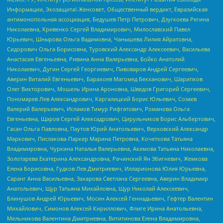
Информации, Экозащита!-Женсовет, Общественный вердикт, Евразийская
антимонопольная ассоциация, Бедушев Петр Петрович, Дзугкоева Регина
Николаевна, Кривенко Сергей Владимирович, Милославский Павел
Юрьевич, Шнырова Ольга Вадимовна, Чанышева Лилия Айратовна,
Сидорович Ольга Борисовна, Туровский Александр Алексеевич, Васильева
Анастасия Евгеньевна, Ривина Анна Валерьевна, Бойко Анатолий
Николаевич, Дугин Сергей Георгиевич, Пивоваров Андрей Сергеевич,
Аверин Виталий Евгеньевич, Барахоев Магомед Бекханович, Шарипков
Олег Викторович, Мошель Ирина Ароновна, Шведов Григорий Сергеевич,
Пономарев Лев Александрович, Каргалицкий Борис Юльевич, Созаев
Валерий Валерьевич, Исламов Тимур Рифгатович, Романова Ольга
Евгеньевна, Щаров Сергей Алексадрович, Цирульников Борис Альбертович,
Гасан Ольга Павловна, Паутов Юрий Анатольевич, Верховский Александр
Маркович, Пислакова-Паркер Марина Петровна, Кочеткова Татьяна
Владимировна, Чуркина Наталья Валерьевна, Акимова Татьяна Николаевна,
Золотарева Екатерина Александровна, Рачинский Ян Збигневич, Жемкова
Елена Борисовна, Гудков Лев Дмитриевич, Илларионова Юлия Юрьевна,
Саранг Анна Васильевна, Захарова Светлана Сергеевна, Аверин Владимир
Анатольевич, Щур Татьяна Михайловна, Щур Николай Алексеевич,
Блинушов Андрей Юрьевич, Мосин Алексей Геннадьевич, Гефтер Валентин
Михайлович, Симонов Алексей Кириллович, Флиге Ирина Анатольевна,
Мельникова Валентина Дмитриевна, Вититинова Елена Владимировна,