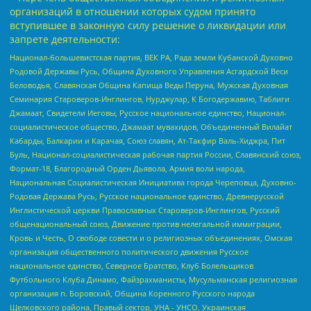
организаций в отношении которых судом принято
вступившее в законную силу решение о ликвидации или
запрете деятельности:
Национал-большевистская партия, ВЕК РА, Рада земли Кубанской Духовно
Родовой Державы Русь, Община Духовного Управления Асгардской Веси
Беловодья, Славянская Община Капища Веды Перуна, Мужская Духовная
Семинария Староверов-Инглингов, Нурджулар, К Богодержавию, Таблиги
Джамаат, Свидетели Иеговы, Русское национальное единство, Национал-
социалистическое общество, Джамаат мувахидов, Объединенный Вилайат
Кабарды, Балкарии и Карачая, Союз славян, Ат-Такфир Валь-Хиджра, Пит
Буль, Национал-социалистическая рабочая партия России, Славянский союз,
Формат-18, Благородный Орден Дьявола, Армия воли народа,
Национальная Социалистическая Инициатива города Череповца, Духовно-
Родовая Держава Русь, Русское национальное единство, Древнерусской
Инглистической церкви Православных Староверов-Инглингов, Русский
общенациональный союз, Движение против нелегальной иммиграции,
Кровь и Честь, О свободе совести и о религиозных объединениях, Омская
организация общественного политического движения Русское
национальное единство, Северное Братство, Клуб Болельщиков
Футбольного Клуба Динамо, Файзрахманисты, Мусульманская религиозная
организация п. Боровский, Община Коренного Русского народа
Щелковского района, Правый сектор, УНА - УНСО, Украинская