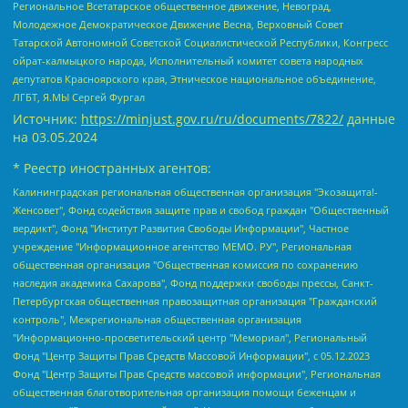
Региональное Всетатарское общественное движение, Невоград,
Молодежное Демократическое Движение Весна, Верховный Совет
Татарской Автономной Советской Социалистической Республики, Конгресс
ойрат-калмыцкого народа, Исполнительный комитет совета народных
депутатов Красноярского края, Этническое национальное объединение,
ЛГБТ, Я.МЫ Сергей Фургал
Источник:
https://minjust.gov.ru/ru/documents/7822/
данные
на
03.05.2024
* Реестр иностранных агентов:
Калининградская региональная общественная организация "Экозащита!-Женсовет", Фонд содействия защите прав и свобод граждан "Общественный вердикт", Фонд "Институт Развития Свободы Информации", Частное учреждение "Информационное агентство МЕМО. РУ", Региональная общественная организация "Общественная комиссия по сохранению наследия академика Сахарова", Фонд поддержки свободы прессы, Санкт-Петербургская общественная правозащитная организация "Гражданский контроль", Межрегиональная общественная организация "Информационно-просветительский центр "Мемориал", Региональный Фонд "Центр Защиты Прав Средств Массовой Информации", с 05.12.2023 Фонд "Центр Защиты Прав Средств массовой информации", Региональная общественная благотворительная организация помощи беженцам и мигрантам "Гражданское содействие", Негосударственное образовательное учреждение дополнительного профессионального образования (повышение квалификации) специалистов "АКАДЕМИЯ ПО ПРАВАМ ЧЕЛОВЕКА", Свердловская региональная общественная организация "Сутяжник", Автономная некоммерческая организация "Центр независимых социологических исследований", Союз общественных объединений "Российский исследовательский центр по правам человека", Региональное общественное учреждение научно-информационный центр "МЕМОРИАЛ", Некоммерческая организация "Фонд защиты гласности", Автономная некоммерческая организация "Институт прав человека", Городская общественная организация "Екатеринбургское общество "МЕМОРИАЛ", Городская общественная организация "Рязанское историко-просветительское и правозащитное общество "Мемориал" (Рязанский Мемориал), Челябинский региональный орган общественной самодеятельности – женское общественное объединение "Женщины Евразии", Челябинский региональный орган общественной самодеятельности "Уральская правозащитная группа", Фонд содействия защите здоровья и социальной справедливости имени Андрея Рылькова, Автономная Некоммерческая Организация "Аналитический Центр Юрия Левады", Автономная некоммерческая организация социальной поддержки населения "Проект Апрель", Региональная общественная организация помощи женщинам и детям, находящимся в кризисной ситуации "Информационно-методический центр "Анна", Фонд содействия развитию массовых коммуникаций и правовому просвещению "Так-так-Так", Фонд содействия устойчивому развитию "Серебряная тайга", Свердловский региональный общественный фонд социальных проектов "Новое время", "Idel.Реалии", Кавказ.Реалии, Крым.Реалии, Телеканал Настоящее Время, Татаро-башкирская служба Радио Свобода (Azatliq Radiosi), Радио Свободная Европа/Радио Свобода (PCE/PC), "Сибирь.Реалии", "Фактограф", Благотворительный фонд помощи осужденным и их семьям, Автономная некоммерческая организация "Институт глобализации и социальных движений", Фонд "В защиту прав заключенных", Частное учреждение "Центр поддержки и содействия развитию средств массовой информации", Пензенский региональный общественный благотворительный фонд "Гражданский союз", "Север.Реалии", Некоммерческая организация Фонд "Правовая инициатива", Общество с ограниченной ответственностью "Радио Свободная Европа/Радио Свобода", Чешское информационное агентство "MEDIUM-ORIENT", Красноярская региональная общественная организация "Мы против СПИДа", Камалягин Денис Николаевич, Маркелов Сергей Евгеньевич, Пономарев Лев Александрович, Савицкая Людмила Алексеевна, Автономная некоммерческая организация "Центр по работе с проблемой насилия "НАСИЛИЮ.НЕТ", Межрегиональный профессиональный союз работников здравоохранения "Альянс врачей", Юридическое лицо, зарегистрированное в Латвийской Республике, SIA "Medusa Project" (регистрационный номер 40103797863, дата регистрации 10.06.2014), Некоммерческая организация "Фонд по борьбе с коррупцией", Автономная некоммерческая организация "Институт права и публичной политики", Баданин Роман Сергеевич, Гликин Максим Александрович, Железнова Мария Михайловна, Лукьянова Юлия Сергеевна, Маетная Елизавета Витальевна, Маняхин Петр Борисович, Чуракова Ольга Владимировна, Ярош Юлия Петровна, Юридическое лицо "The Insider SIA", зарегистрированное в Риге, Латвийская Республика (дата регистрации 26.06.2015), являющееся администратором доменного имени интернет-издания "The Insider SIA", https://theins.ru, Постернак Алексей Евгеньевич, Рубин Михаил Аркадьевич, Анин Роман Александрович, Юридическое лицо Istories fonds, зарегистрированное в Латвийской Республике (регистрационный номер 50008295751, дата регистрации 24.02.2020), Великовский Дмитрий Александрович, Долинина Ирина Николаевна, Мароховская Алеся Алексеевна, Шлейнов Роман Юрьевич, Шмагун Олеся Валентиновна, Общество с ограниченной ответственностью "Альтаир 2021", Общество с ограниченной ответственностью "Вега 2021", Общество с ограниченной ответственностью "Главный редактор 2021", Общество с ограниченной ответственностью "Ромашки монолит", Важенков Артем Валерьевич, Ивановская областная общественная организация "Центр гендерных исследований", Гурман Юрий Альбертович, Медиапроект "ОВД-Инфо", Егоров Владимир Владимирович, Жилинский Владимир Александрович, Общество с ограниченной ответственностью "ЗП", Иванова София Юрьевна, Карезина Инна Павловна, Кильтау Екатерина Викторовна, Петров Алексей Викторович, Пискунов Сергей Евгеньевич, Смирнов Сергей Сергеевич, Тихонов Михаил Сергеевич, Общество с ограниченной ответственностью "ЖУРНАЛИСТ-ИНОСТРАННЫЙ АГЕНТ", Арапова Галина Юрьевна, Вольтская Татьяна Анатольевна, Американская компания "Mason G.E.S. Anonymous Foundation" (США), являющаяся владельцем интернет-издания https://mnews.world/, Компания "Stichting Bellingcat", зарегистрированная в Нидерландах (дата регистрации 11.07.2018), Захаров Андрей Вячеславович, Клепиковская Екатерина Дмитриевна, Общество с ограниченной ответственностью "МЕМО", Перл Роман Александрович, Симонов Евгений Алексеевич, Соловьева Елена Анатольевна, Сотников Даниил Владимирович, Сурначева Елизавета Дмитриевна, Автономная некоммерческая организация по защите прав человека и информированию населения "Якутия – Наше Мнение", Общество с ограниченной ответственностью "Москоу диджитал медиа", с 26.01.2023 Общество с ограниченной ответственностью "Чайка Белые сады", Ветошкина Валерия Валерьевна, Заговора Максим Александрович, Межрегиональное общественное движение "Российская ЛГБТ - сеть", Оленичев Максим Владимирович, Павлов Иван Юрьевич, Скворцова Елена Сергеевна, Общество с ограниченной ответственностью "Как бы инагент", Кочетков Игорь Викторович, Общество с ограниченной ответственностью "Честные выборы", Еланчик Олег Александрович, Общество с ограниченной ответственностью "Нобелевский призыв", Гималова Регина Эмилевна, Григорьев Андрей Валерьевич, Григорьева Алина Александровна, Ассоциация по содействию защите прав призывников, альтернативнослужащих и военнослужащих "Правозащитная группа "Гражданин.Армия.Право", Хисамова Регина Фаритовна, Автономная некоммерческая организация по реализации социально-правовых программ "Лилит", Дальневосточное общественное движение "Маяк", Санкт-Петербургская ЛГБТ-инициативная группа "Выход", Инициативная группа ЛГБТ+ "Реверс", Алексеев Андрей Викторович, Бекбулатова Таисия Львовна, Беляев Иван Михайлович, Владыкина Елена Сергеевна, Гельман Марат Александрович, Никульшина Вероника Юрьевна, Толоконникова Надежда Андреевна, Шендерович Виктор Анатольевич, Общество с ограниченной ответственностью "Данное сообщение", Общество с ограниченной ответственностью Издательский дом "Новая глава", Айнбиндер Александра Александровна, Московский комьюнити-центр для ЛГБТ+инициатив, Благотворительный фонд развития филантропии, Deutsche Welle (Германия, Kurt-Schumacher-Strasse 3, 53113 Bonn), Борзунова Мария Михайловна, Воробьев Виктор Викторович, Голубева Анна Львовна, Константинова Алла Михайловна, Малкова Ирина Владимировна, Мурадов Мурад Абдулгалимович, Осетинская Елизавета Николаевна, Понасенков Евгений Николаевич, Ганапольский Матвей Юрьевич, Киселев Евгений Алексеевич, Борухович Ирина Григорьевна, Дремин Иван Тимофеевич, Дубровский Дмитрий Викторович, Красноярская региональная общественная организация поддержки и развития альтернативных образовательных технологий и межкультурных коммуникаций "ИНТЕРРА", Маяковская Екатерина Алексеевна, Фейгин Марк Захарович, Филимонов Андрей Викторович, Дзугкоева Регина Николаевна, Доброхотов Роман Александрович, Дудь Юрий Александрович, Елкин Сергей Владимирович, Кругликов Кирилл Игоревич, Сабунаева Мария Леонидовна, Семенов Алексей Владимирович, Шаинян Карен Багратович, Шульман Екатерина Михайловна, Асафьев Артур Валерьевич, Вахштайн Виктор Семенович, Венедиктов Алексей Алексеевич, Лушникова Екатерина Евгеньевна, Волков Леонид Михайлович, Невзоров Александр Глебович, Пархоменко Сергей Борисович, Сироткин Ярослав Николаевич, Кара-Мурза Владимир Владимирович, Баранова Наталья Владимировна, Гозман Леонид Яковлевич, Кагарлицкий Борис Юльевич, Климарев Михаил Валерьевич, Милов Владимир Станиславович, Автономная некоммерческая организация Краснодарский центр современного искусства "Типография", Моргенштерн Алишер Тагирович, Соболь Любовь Эдуардовна, Общество с ограниченной ответственностью "ЛИЗА НОРМ", Каспаров Гарри Кимович, Ходорковский Михаил Борисович, Общество с ограниченной ответственностью "Апрельские тезисы", Данилович Ирина Брониславовна, Кашин Олег Владимирович, Петров Николай Владимирович, Пивоваров Алексей Владимирович, Соколов Михаил Владимирович, Цветкова Юлия Владимировна, Чичваркин Евгений Александрович, Комитет против пыток/Команда против пыток, Общество с ограниченной ответственностью "Первый научный", Общество с ограниченной ответственностью "Вертолет и ко", Белоцерковская Вероника Борисовна, Кац Максим Евгеньевич, Лазарева Татьяна Юрьевна, Шаведдинов Руслан Табризович, Яшин Илья Валерьевич, Общество с ограниченной ответственностью "Иноагент ААВ", Алешковский Дмитрий Петрович, Альбац Евгения Марковна, Быков Дмитрий Львович, Галямина Юлия Евгеньевна, Лойко Сергей Леонидович, Мартынов Кирилл Константинович, Медведев Сергей Александрович, Крашенинников Федор Геннадиевич, Гордеева Катерина Вл