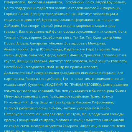
Избирателей, Правовая инициатива, Гражданский Союз, Хасдей Ерушалаим,
Центр поддержки и содействия развитию средств массовой информации,
Горячая Линия, В защиту прав заключенных, Институт глобализации и
социальных движений, Центр социально-информационных инициатив
Действие, Благотворительный фонд охраны здоровья и защиты прав
граждан, Благотворительный фонд помощи осужденным и их семьям, Фонд
Тольятти, Новое время, Серебряная тайга, Так-Так-Так, Сова, центр Анна,
Проект Апрель, Самарская губерния, Эра здоровья, Мемориал,
Аналитический Центр Юрия Левады, Издательство Парк Гагарина, Фонд
имени Андрея Рылькова, Сфера, Центр СИБАЛЬТ, Уральская правозащитная
группа, Женщины Евразии, Институт прав человека, Фонд защиты гласности,
Российский исследовательский центр по правам человека,
Дальневосточный центр развития гражданских инициатив и социального
партнерства, Гражданское действие, Центр независимых социологических
исследований, Сутяжник, АКАДЕМИЯ ПО ПРАВАМ ЧЕЛОВЕКА, Центр развития
некоммерческих организаций, Частное учреждение в Калининграде Совета
Министров северных стран, Гражданское содействие, Трансперенси
Интернешнл-Р, Центр Защиты Прав Средств Массовой Информации,
Институт развития прессы - Сибирь, Частное учреждение в Санкт-
Петербурге Совета Министров Северных Стран, Фонд поддержки свободы
прессы, Гражданский контроль, Человек и Закон, Общественная комиссия
по сохранению наследия академика Сахарова, Информационное агентство
МЕМО. РУ, Институт региональной прессы, Институт Развития Свободы