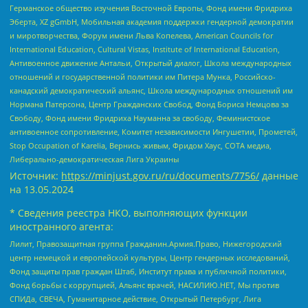
Германское общество изучения Восточной Европы, Фонд имени Фридриха
Эберта, XZ gGmbH, Мобильная академия поддержки гендерной демократии
и миротворчества, Форум имени Льва Копелева, American Councils for
International Education, Cultural Vistas, Institute of International Education,
Антивоенное движение Антальи, Открытый диалог, Школа международных
отношений и государственной политики им Питера Мунка, Российско-
канадский демократический альянс, Школа международных отношений им
Нормана Патерсона, Центр Гражданских Свобод, Фонд Бориса Немцова за
Свободу, Фонд имени Фридриха Науманна за свободу, Феминистское
антивоенное сопротивление, Комитет независимости Ингушетии, Прометей,
Stop Occupation of Karelia, Вернись живым, Фридом Хаус, СОТА медиа,
Либерально-демократическая Лига Украины
Источник:
https://minjust.gov.ru/ru/documents/7756/
данные
на
13.05.2024
* Сведения реестра НКО, выполняющих функции
иностранного агента:
Лилит, Правозащитная группа Гражданин.Армия.Право, Нижегородский
центр немецкой и европейской культуры, Центр гендерных исследований,
Фонд защиты прав граждан Штаб, Институт права и публичной политики,
Фонд борьбы с коррупцией, Альянс врачей, НАСИЛИЮ.НЕТ, Мы против
СПИДа, СВЕЧА, Гуманитарное действие, Открытый Петербург, Лига