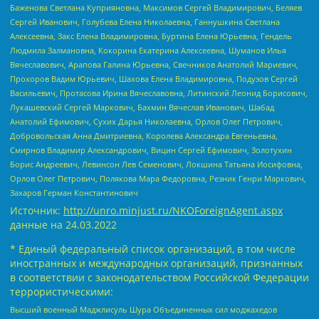
Баженова Светлана Куприяновна, Максимов Сергей Владимирович, Беляев
Сергей Иванович, Голубева Елена Николаевна, Ганнушкина Светлана
Алексеевна, Закс Елена Владимировна, Буртина Елена Юрьевна, Гендель
Людмила Залмановна, Кокорина Екатерина Алексеевна, Шуманов Илья
Вячеславович, Арапова Галина Юрьевна, Свечников Анатолий Мариевич,
Прохоров Вадим Юрьевич, Шахова Елена Владимировна, Подузов Сергей
Васильевич, Протасова Ирина Вячеславовна, Литинский Леонид Борисович,
Лукашевский Сергей Маркович, Бахмин Вячеслав Иванович, Шабад
Анатолий Ефимович, Сухих Дарья Николаевна, Орлов Олег Петрович,
Добровольская Анна Дмитриевна, Королева Александра Евгеньевна,
Смирнов Владимир Александрович, Вицин Сергей Ефимович, Золотухин
Борис Андреевич, Левинсон Лев Семенович, Локшина Татьяна Иосифовна,
Орлов Олег Петрович, Полякова Мара Федоровна, Резник Генри Маркович,
Захаров Герман Константинович
Источник:
http://unro.minjust.ru/NKOForeignAgent.aspx
данные на
24.03.2022
* Единый федеральный список организаций, в том числе
иностранных и международных организаций, признанных
в соответствии с законодательством Российской Федерации
террористическими:
Высший военный Маджлисуль Шура Объединенных сил моджахедов