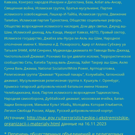
Кавказа, Конгресс народов Ичкерии и Дагестана, База, Асбат аль-Ансар,
Священная война, Исламская группа, Братья-мусульмане, Партия
исламского освобождения, Лашкар-И-Тайба, Исламская группа, Движение
Талибан, Исламская партия Туркестана, Общество социальных реформ,
Общество возрождения исламского наследия, Дом двух святых, Джунд аш-
Шам, Исламский джихад, Аль-Каида, Имарат Кавказ, АБТО, Правый сектор,
Исламское государство, Джабха аль-Нусра ли-Ахль аш-Шам, Народное
ополчение имени К. Минина и Д. Пожарского, Аджр от Аллаха Субхану уа
Тагьаля SHAM, АУМ Синрике, Муджахеды джамаата Ат-Тавхида Валь-Джихад,
Чистопольский Джамаат, Рохнамо ба суи давлати исломи, Террористическое
сообщество Сеть, Катиба Таухид валь-Джихад, Хайят Тахрир аш-Шам, Ахлю
Сунна Валь Джамаа, National Socialism/White Power, Артподготовка,
Религиозная группа “Джамаат “Красный пахарь”, Колумбайн, Хатлонский
джамаат, Мусульманская религиозная группа п. Кушкуль г. Оренбург,
Крымско-татарский добровольческий батальон имени Номана
Челебиджихана, Азов, Партия исламского возрождения Таджикистана,
Народная самооборона, Дуббайский джамаат, московская ячейка, Батал-
Хаджи Белхороев, Маньяки Культ Убийц, Молодёжь Которая Улыбается,
Легион Свобода России, Айдар, Русский добровольческий корпус
Источник:
http://nac.gov.ru/terroristicheskie-i-ekstremistskie-
organizacii-i-materialy.html
данные на
16.11.2023
* Перечень общественных объединений и религиозных