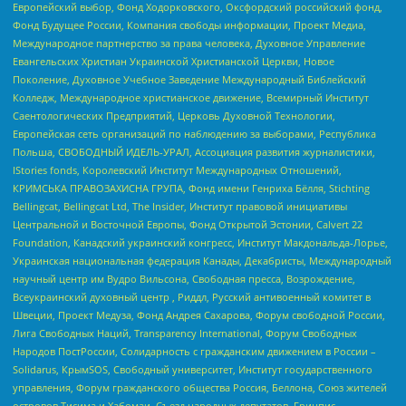
Европейский выбор, Фонд Ходорковского, Оксфордский российский фонд,
Фонд Будущее России, Компания свободы информации, Проект Медиа,
Международное партнерство за права человека, Духовное Управление
Евангельских Христиан Украинской Христианской Церкви, Новое
Поколение, Духовное Учебное Заведение Международный Библейский
Колледж, Международное христианское движение, Всемирный Институт
Саентологических Предприятий, Церковь Духовной Технологии,
Европейская сеть организаций по наблюдению за выборами, Республика
Польша, СВОБОДНЫЙ ИДЕЛЬ-УРАЛ, Ассоциация развития журналистики,
IStories fonds, Королевский Институт Международных Отношений,
КРИМСЬКА ПРАВОЗАХИСНА ГРУПА, Фонд имени Генриха Бёлля, Stichting
Bellingcat, Bellingcat Ltd, The Insider, Институт правовой инициативы
Центральной и Восточной Европы, Фонд Открытой Эстонии, Calvert 22
Foundation, Канадский украинский конгресс, Институт Макдональда-Лорье,
Украинская национальная федерация Канады, Декабристы, Международный
научный центр им Вудро Вильсона, Свободная пресса, Возрождение,
Всеукраинский духовный центр , Риддл, Русский антивоенный комитет в
Швеции, Проект Медуза, Фонд Андрея Сахарова, Форум свободной России,
Лига Свободных Наций, Transparеncy International, Форум Свободных
Народов ПостРоссии, Солидарность с гражданским движением в России –
Solidarus, КрымSOS, Свободный университет, Институт государственного
управления, Форум гражданского общества Россия, Беллона, Союз жителей
островов Тисима и Хабомаи, Съезд народных депутатов, Гринпис