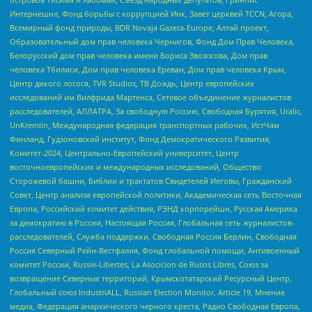
Интернешнл, Фонд борьбы с коррупцией Инк, Завет церквей TCCN, Агора,
Всемирный фонд природы, BDR Novaja Gazeta-Europe, Алтай проект,
Образовательный дом прав человека Чернигов, Фонд Дом Прав Человека,
Белорусский дом прав человека имени Бориса Звозскова, Дом прав
человека Тбилиси, Дом прав человека Ереван, Дом прав человека Крым,
Центр дикого лосося, TVR Studios, ТВ Дождь, Центр европейских
исследований им Вилфрида Мартенса, Сетевое объединение журналистов
расследователей, АЛЛАТРА, За свободную Россию, Свободная Бурятия, Uralic,
UnKremlin, Международная федерация транспортных рабочих, ИстЧам
Финланд, Гудзоновский институт, Фонд Демократического Развития,
Комитет-2024, Центрально-Европейский университет, Центр
восточноевропейских и международных исследований, Общество
Сторожевой башни, Библии и трактатов Свидетелей Иеговы, Гражданский
Совет, Центр анализа европейской политики, Академическая сеть Восточная
Европа, Российский комитет действия, РЭНД корпорейшн, Русская Америка
за демократию в России, Настоящая Россия, Глобальная сеть журналистов-
расследователей, Служба поддержки, Свободная Россия Берлин, Свободная
Россия Северный Рейн-Вестфалия, Фонд глобальной помощи, Антивоенный
комитет России, Russie-Libertes, La Asocicion de Rusos Libres, Союз за
возвращение Северных территорий, Крымскотатарский Ресурсный Центр,
Глобальный союз IndustriALL, Russian Election Monitor, Article 19, Мнение
медиа, Федерация анархического черного креста, Радио Свободная Европа,