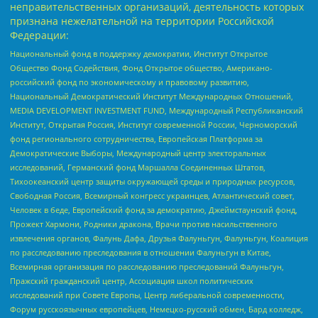
неправительственных организаций, деятельность которых
признана нежелательной на территории Российской
Федерации:
Национальный фонд в поддержку демократии, Институт Открытое
Общество Фонд Содействия, Фонд Открытое общество, Американо-
российский фонд по экономическому и правовому развитию,
Национальный Демократический Институт Международных Отношений,
MEDIA DEVELOPMENT INVESTMENT FUND, Международный Республиканский
Институт, Открытая Россия, Институт современной России, Черноморский
фонд регионального сотрудничества, Европейская Платформа за
Демократические Выборы, Международный центр электоральных
исследований, Германский фонд Маршалла Соединенных Штатов,
Тихоокеанский центр защиты окружающей среды и природных ресурсов,
Свободная Россия, Всемирный конгресс украинцев, Атлантический совет,
Человек в беде, Европейский фонд за демократию, Джеймстаунский фонд,
Прожект Хармони, Родники дракона, Врачи против насильственного
извлечения органов, Фалунь Дафа, Друзья Фалуньгун, Фалуньгун, Коалиция
по расследованию преследования в отношении Фалуньгун в Китае,
Всемирная организация по расследованию преследований Фалуньгун,
Пражский гражданский центр, Ассоциация школ политических
исследований при Совете Европы, Центр либеральной современности,
Форум русскоязычных европейцев, Немецко-русский обмен, Бард колледж,