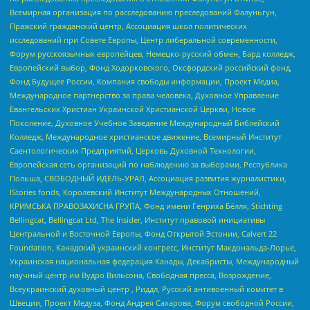
Всемирная организация по расследованию преследований Фалуньгун,
Пражский гражданский центр, Ассоциация школ политических
исследований при Совете Европы, Центр либеральной современности,
Форум русскоязычных европейцев, Немецко-русский обмен, Бард колледж,
Европейский выбор, Фонд Ходорковского, Оксфордский российский фонд,
Фонд Будущее России, Компания свободы информации, Проект Медиа,
Международное партнерство за права человека, Духовное Управление
Евангельских Христиан Украинской Христианской Церкви, Новое
Поколение, Духовное Учебное Заведение Международный Библейский
Колледж, Международное христианское движение, Всемирный Институт
Саентологических Предприятий, Церковь Духовной Технологии,
Европейская сеть организаций по наблюдению за выборами, Республика
Польша, СВОБОДНЫЙ ИДЕЛЬ-УРАЛ, Ассоциация развития журналистики,
IStories fonds, Королевский Институт Международных Отношений,
КРИМСЬКА ПРАВОЗАХИСНА ГРУПА, Фонд имени Генриха Бёлля, Stichting
Bellingcat, Bellingcat Ltd, The Insider, Институт правовой инициативы
Центральной и Восточной Европы, Фонд Открытой Эстонии, Calvert 22
Foundation, Канадский украинский конгресс, Институт Макдональда-Лорье,
Украинская национальная федерация Канады, Декабристы, Международный
научный центр им Вудро Вильсона, Свободная пресса, Возрождение,
Всеукраинский духовный центр , Риддл, Русский антивоенный комитет в
Швеции, Проект Медуза, Фонд Андрея Сахарова, Форум свободной России,