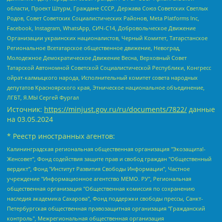
области, Проект Штурм, Граждане СССР, Держава Союз Советских Светлых
Родов, Совет Советских Социалистических Районов, Meta Platforms Inc,
Facebook, Instagram, WhatsApp, СИЧ-С14, Добровольческое Движение
Организации украинских националистов, Черный Комитет, Татарстанское
Региональное Всетатарское общественное движение, Невоград,
Молодежное Демократическое Движение Весна, Верховный Совет
Татарской Автономной Советской Социалистической Республики, Конгресс
ойрат-калмыцкого народа, Исполнительный комитет совета народных
депутатов Красноярского края, Этническое национальное объединение,
ЛГБТ, Я.МЫ Сергей Фургал
Источник:
https://minjust.gov.ru/ru/documents/7822/
данные
на
03.05.2024
* Реестр иностранных агентов:
Калининградская региональная общественная организация "Экозащита!-Женсовет", Фонд содействия защите прав и свобод граждан "Общественный вердикт", Фонд "Институт Развития Свободы Информации", Частное учреждение "Информационное агентство МЕМО. РУ", Региональная общественная организация "Общественная комиссия по сохранению наследия академика Сахарова", Фонд поддержки свободы прессы, Санкт-Петербургская общественная правозащитная организация "Гражданский контроль", Межрегиональная общественная организация "Информационно-просветительский центр "Мемориал", Региональный Фонд "Центр Защиты Прав Средств Массовой Информации", с 05.12.2023 Фонд "Центр Защиты Прав Средств массовой информации", Региональная общественная благотворительная организация помощи беженцам и мигрантам "Гражданское содействие", Негосударственное образовательное учреждение дополнительного профессионального образования (повышение квалификации) специалистов "АКАДЕМИЯ ПО ПРАВАМ ЧЕЛОВЕКА", Свердловская региональная общественная организация "Сутяжник", Автономная некоммерческая организация "Центр независимых социологических исследований", Союз общественных объединений "Российский исследовательский центр по правам человека", Региональное общественное учреждение научно-информационный центр "МЕМОРИАЛ", Некоммерческая организация "Фонд защиты гласности", Автономная некоммерческая организация "Институт прав человека", Городская общественная организация "Екатеринбургское общество "МЕМОРИАЛ", Городская общественная организация "Рязанское историко-просветительское и правозащитное общество "Мемориал" (Рязанский Мемориал), Челябинский региональный орган общественной самодеятельности – женское общественное объединение "Женщины Евразии", Челябинский региональный орган общественной самодеятельности "Уральская правозащитная группа", Фонд содействия защите здоровья и социальной справедливости имени Андрея Рылькова, Автономная Некоммерческая Организация "Аналитический Центр Юрия Левады", Автономная некоммерческая организация социальной поддержки населения "Проект Апрель", Региональная общественная организация помощи женщинам и детям, находящимся в кризисной ситуации "Информационно-методический центр "Анна", Фонд содействия развитию массовых коммуникаций и правовому просвещению "Так-так-Так", Фонд содействия устойчивому развитию "Серебряная тайга", Свердловский региональный общественный фонд социальных проектов "Новое время", "Idel.Реалии", Кавказ.Реалии, Крым.Реалии, Телеканал Настоящее Время, Татаро-башкирская служба Радио Свобода (Azatliq Radiosi), Радио Свободная Европа/Радио Свобода (PCE/PC), "Сибирь.Реалии", "Фактограф", Благотворительный фонд помощи осужденным и их семьям, Автономная некоммерческая организация "Институт глобализации и социальных движений", Фонд "В защиту прав заключенных", Частное учреждение "Центр поддержки и содействия развитию средств массовой информации", Пензенский региональный общественный благотворительный фонд "Гражданский союз", "Север.Реалии", Некоммерческая организация Фонд "Правовая инициатива", Общество с ограниченной ответственностью "Радио Свободная Европа/Радио Свобода", Чешское информационное агентство "MEDIUM-ORIENT", Красноярская региональная общественная организация "Мы против СПИДа", Камалягин Денис Николаевич, Маркелов Сергей Евгеньевич, Пономарев Лев Александрович, Савицкая Людмила Алексеевна, Автономная некоммерческая организация "Центр по работе с проблемой насилия "НАСИЛИЮ.НЕТ", Межрегиональный профессиональный союз работников здравоохранения "Альянс врачей", Юридическое лицо, зарегистрированное в Латвийской Республике, SIA "Medusa Project" (регистрационный номер 40103797863, дата регистрации 10.06.2014), Некоммерческая организация "Фонд по борьбе с коррупцией", Автономная некоммерческая организация "Институт права и публичной политики", Баданин Роман Сергеевич, Гликин Максим Александрович, Железнова Мария Михайловна, Лукьянова Юлия Сергеевна, Маетная Елизавета Витальевна, Маняхин Петр Борисович, Чуракова Ольга Владимировна, Ярош Юлия Петровна, Юридическое лицо "The Insider SIA", зарегистрированное в Риге, Латвийская Республика (дата регистрации 26.06.2015), являющееся администратором доменного имени интернет-издания "The Insider SIA", https://theins.ru, Постернак Алексей Евгеньевич, Рубин Михаил Аркадьевич, Анин Роман Александрович, Юридическое лицо Istories fonds, зарегистрированное в Латвийской Республике (регистрационный номер 50008295751, дата регистрации 24.02.2020), Великовский Дмитрий Александрович, Долинина Ирина Николаевна, Мароховская Алеся Алексеевна, Шлейнов Роман Юрьевич, Шмагун Олеся Валентиновна, Общество с ограниченной ответственностью "Альтаир 2021", Общество с ограниченной ответственностью "Вега 2021", Общество с ограниченной ответственностью "Главный редактор 2021", Общество с ограниченной ответственностью "Ромашки монолит", Важенков Артем Валерьевич, Ивановская областная общественная организация "Центр гендерных исследований", Гурман Юрий Альбертович, Медиапроект "ОВД-Инфо", Егоров Владимир Владимирович, Жилинский Владимир Александрович, Общество с ограниченной ответственностью "ЗП", Иванова София Юрьевна, Карезина Инна Павловна, Кильтау Екатерина Викторовна, Петров Алексей Викторович, Пискунов Сергей Евгеньевич, Смирнов Сергей Сергеевич, Тихонов Михаил Сергеевич, Общество с ограниченной ответственностью "ЖУРНАЛИСТ-ИНОСТРАННЫЙ АГЕНТ", Арапова Галина Юрьевна, Вольтская Татьяна Анатольевна, Американская компания "Mason G.E.S. Anonymous Foundation" (США), являющаяся владельцем интернет-издания https://mnews.world/, Компания "Stichting Bellingcat", зарегистрированная в Нидерландах (дата регистрации 11.07.2018), Захаров Андрей Вячеславович, Клепиковская Екатерина Дмитриевна, Общество с ограниченной ответственностью "МЕМО", Перл Роман Александрович, Симонов Евгений Алексеевич, Соловьева Елена Анатольевна, Сотников Даниил Владимирович, Сурначева Елизавета Дмитриевна, Автономная некоммерческая организация по защите прав человека и информированию населения "Якутия – Наше Мнение", Общество с ограниченной ответственностью "Москоу диджитал медиа", с 26.01.2023 Общество с ограниченной ответственностью "Чайка Белые сады", Ветошкина Валерия Валерьевна, Заговора Максим Александрович, Межрегиональное общественное движение "Российская ЛГБТ - сеть", Оленичев Максим Владимирович, Павлов Иван Юрьевич, Скворцова Елена Сергеевна, Общество с ограниченной ответственностью "Как бы инагент", Кочетков Игорь Викторович, Общество с ограниченной ответственностью "Честные выборы", Еланчик Олег Александрович, Общество с ограниченной ответственностью "Нобелевский призыв", Гималова Регина Эмилевна, Григорьев Андрей Валерьевич, Григорьева Алина Александровна, Ассоциация по содействию защите прав призывников, альтернативнослужащих и военнослужащих "Правозащитная группа "Гражданин.Армия.Право", Хисамова Регина Фаритовна, Автономная некоммерческая организация по реализации социально-правовых программ "Лилит", Дальневосточное общественное движение "Маяк", Санкт-Петербургская ЛГБТ-инициативная группа "Выход", Инициативная группа ЛГБТ+ "Реверс", Алексеев Андрей Викторович, Бекбулатова Таисия Львовна, Беляев Иван Михайлович, Владыкина Елена Сергеевна, Гельман Марат Александрович, Никульшина Вероника Юрьевна, Толоконникова Надежда Андреевна, Шендерович Виктор Анатольевич, Общество с ограниченной ответственностью "Данное сообщение", Общество с ограниченной ответственностью Издательский дом "Новая глава", Айнбиндер Александра Александровна, Московский комьюнити-центр для ЛГБТ+инициатив, Благотворительный фонд развития филантропии, Deutsche Welle (Германия, Kurt-Schumacher-Strasse 3, 53113 Bonn), Борзунова Мария Михайловна, Воробьев Виктор Викторович, Голубева Анна Львовна, Константинова Алла Михайловна, Малкова Ирина Владимировна, Мурадов Мурад Абдулгалимович, Осетинская Елизавета Николаевна, Понасенков Евгений Николаевич, Ганапольский Матвей Юрьевич, Киселев Евгений Алексеевич, Борухович Ирина Григорьевна, Дремин Иван Тимофеевич, Дубровский Дмитрий Викторович, Красноярская региональная общественная организация поддержки и развития альтернативных образовательных технологий и межкультурных коммуникаций "ИНТЕРРА", Маяковская Екатерина Алексеевна, Фейгин Марк Захарович, Филимонов Андрей Викторович, Дзугкоева Регина Николаевна, Доброхотов Роман Александрович, Дудь Юрий Александрович, Елкин Сергей Владимирович, Кругликов Кирилл Игоревич, Сабунаева Мария Леонидовна, Семенов Алексей Владимирович, Шаинян Карен Багратович, Шульман Екатерина Михайловна, Асафьев Артур Валерьевич, Вахштайн Виктор Семенович, Венедиктов Алексей Алексеевич, Лушникова Екатерина Евгеньевна, Волков Леонид Михайлович, Невзоров Александр Глебович, Пархоменко Сергей Борисович, Сироткин Ярослав Николаевич, Кара-Мурза Владимир Владимирович, Баранова Наталья Владимировна, Гозман Леонид Яковлевич, Кагарлицкий Борис Юльевич, Климарев Михаил Валерьевич, Милов Владимир Станиславович, Автономная некоммерческая организация Краснодарский центр современного искусства "Типография", Моргенштерн Алишер Тагирович, Соболь Любовь Эдуардовна, Общество с ограниченной ответственностью "ЛИЗА НОРМ", Каспаров Гарри Кимович, Ходорковский Михаил Борисович, Общество с ограниченной ответственностью "Апрельские тезисы", Данилович Ирина Брониславовна, Кашин Олег Владимирович, Петров Николай Владимирович, Пивоваров Алексей Владимирович, Соколов Михаил Владимирович, Цветкова Юлия Владимировна, Чичваркин Евгений Александрович, Комитет против пыток/Команда против пыток, Общество с ограниченной ответственностью "Первый научный", Общество с ограниченной ответственностью "Вертолет и ко", Белоцерковская Вероника Борисовна, Кац Максим Евгеньевич, Лазарева Татьяна Юрьевна, Шаведдинов Руслан Табризович, Яшин Илья Валерьевич, Общество с ограниченной ответственностью "Иноагент ААВ", Алешковский Дмитрий Петрович, Альбац Евгения Марковна, Быков Дмитрий Львович, Галямина Юлия Евгеньевна, Лойко Сергей Леонидович, Мартынов Кирилл Константинович, Медведев Сергей Александрович, Крашенинников Федор Геннадиевич, Гордеева Катерина Вл