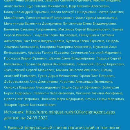
Саранг Анна Васильевна, Захарова Светлана Сергеевна, Аверин Владимир
Анатольевич, Щур Татьяна Михайловна, Щур Николай Алексеевич,
Блинушов Андрей Юрьевич, Мосин Алексей Геннадьевич, Гефтер Валентин
Михайлович, Симонов Алексей Кириллович, Флиге Ирина Анатольевна,
Мельникова Валентина Дмитриевна, Вититинова Елена Владимировна,
Баженова Светлана Куприяновна, Максимов Сергей Владимирович, Беляев
Сергей Иванович, Голубева Елена Николаевна, Ганнушкина Светлана
Алексеевна, Закс Елена Владимировна, Буртина Елена Юрьевна, Гендель
Людмила Залмановна, Кокорина Екатерина Алексеевна, Шуманов Илья
Вячеславович, Арапова Галина Юрьевна, Свечников Анатолий Мариевич,
Прохоров Вадим Юрьевич, Шахова Елена Владимировна, Подузов Сергей
Васильевич, Протасова Ирина Вячеславовна, Литинский Леонид Борисович,
Лукашевский Сергей Маркович, Бахмин Вячеслав Иванович, Шабад
Анатолий Ефимович, Сухих Дарья Николаевна, Орлов Олег Петрович,
Добровольская Анна Дмитриевна, Королева Александра Евгеньевна,
Смирнов Владимир Александрович, Вицин Сергей Ефимович, Золотухин
Борис Андреевич, Левинсон Лев Семенович, Локшина Татьяна Иосифовна,
Орлов Олег Петрович, Полякова Мара Федоровна, Резник Генри Маркович,
Захаров Герман Константинович
Источник:
http://unro.minjust.ru/NKOForeignAgent.aspx
данные на
24.03.2022
* Единый федеральный список организаций, в том числе