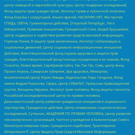
центр немецкой и европейской культуры, Центр гендерных исследований,
Фонд защиты прав граждан Штаб, Институт права и публичной политики,
Фонд борьбы с коррупцией, Альянс врачей, НАСИЛИЮ.НЕТ, Мы против
СПИДа, СВЕЧА, Гуманитарное действие, Открытый Петербург, Лига
Избирателей, Правовая инициатива, Гражданский Союз, Хасдей Ерушалаим,
Центр поддержки и содействия развитию средств массовой информации,
Горячая Линия, В защиту прав заключенных, Институт глобализации и
социальных движений, Центр социально-информационных инициатив
Действие, Благотворительный фонд охраны здоровья и защиты прав
граждан, Благотворительный фонд помощи осужденным и их семьям, Фонд
Тольятти, Новое время, Серебряная тайга, Так-Так-Так, Сова, центр Анна,
Проект Апрель, Самарская губерния, Эра здоровья, Мемориал,
Аналитический Центр Юрия Левады, Издательство Парк Гагарина, Фонд
имени Андрея Рылькова, Сфера, Центр СИБАЛЬТ, Уральская правозащитная
группа, Женщины Евразии, Институт прав человека, Фонд защиты гласности,
Российский исследовательский центр по правам человека,
Дальневосточный центр развития гражданских инициатив и социального
партнерства, Гражданское действие, Центр независимых социологических
исследований, Сутяжник, АКАДЕМИЯ ПО ПРАВАМ ЧЕЛОВЕКА, Центр развития
некоммерческих организаций, Частное учреждение в Калининграде Совета
Министров северных стран, Гражданское содействие, Трансперенси
Интернешнл-Р, Центр Защиты Прав Средств Массовой Информации,