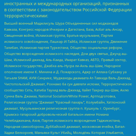
иностранных и международных организаций, признанных
в соответствии с законодательством Российской Федерации
террористическими:
Высший военный Маджлисуль Шура Объединенных сил моджахедов
Кавказа, Конгресс народов Ичкерии и Дагестана, База, Асбат аль-Ансар,
Священная война, Исламская группа, Братья-мусульмане, Партия
исламского освобождения, Лашкар-И-Тайба, Исламская группа, Движение
Талибан, Исламская партия Туркестана, Общество социальных реформ,
Общество возрождения исламского наследия, Дом двух святых, Джунд аш-
Шам, Исламский джихад, Аль-Каида, Имарат Кавказ, АБТО, Правый сектор,
Исламское государство, Джабха аль-Нусра ли-Ахль аш-Шам, Народное
ополчение имени К. Минина и Д. Пожарского, Аджр от Аллаха Субхану уа
Тагьаля SHAM, АУМ Синрике, Муджахеды джамаата Ат-Тавхида Валь-Джихад,
Чистопольский Джамаат, Рохнамо ба суи давлати исломи, Террористическое
сообщество Сеть, Катиба Таухид валь-Джихад, Хайят Тахрир аш-Шам, Ахлю
Сунна Валь Джамаа, National Socialism/White Power, Артподготовка,
Религиозная группа “Джамаат “Красный пахарь”, Колумбайн, Хатлонский
джамаат, Мусульманская религиозная группа п. Кушкуль г. Оренбург,
Крымско-татарский добровольческий батальон имени Номана
Челебиджихана, Азов, Партия исламского возрождения Таджикистана,
Народная самооборона, Дуббайский джамаат, московская ячейка, Батал-
Хаджи Белхороев, Маньяки Культ Убийц, Молодёжь Которая Улыбается,