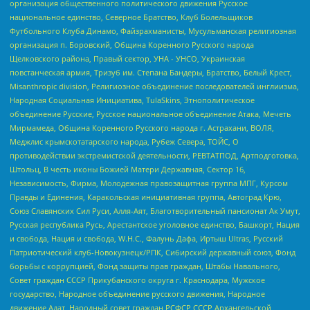
организация общественного политического движения Русское
национальное единство, Северное Братство, Клуб Болельщиков
Футбольного Клуба Динамо, Файзрахманисты, Мусульманская религиозная
организация п. Боровский, Община Коренного Русского народа
Щелковского района, Правый сектор, УНА - УНСО, Украинская
повстанческая армия, Тризуб им. Степана Бандеры, Братство, Белый Крест,
Misanthropic division, Религиозное объединение последователей инглиизма,
Народная Социальная Инициатива, TulaSkins, Этнополитическое
объединение Русские, Русское национальное объединение Атака, Мечеть
Мирмамеда, Община Коренного Русского народа г. Астрахани, ВОЛЯ,
Меджлис крымскотатарского народа, Рубеж Севера, ТОЙС, О
противодействии экстремистской деятельности, РЕВТАТПОД, Артподготовка,
Штольц, В честь иконы Божией Матери Державная, Сектор 16,
Независимость, Фирма, Молодежная правозащитная группа МПГ, Курсом
Правды и Единения, Каракольская инициативная группа, Автоград Крю,
Союз Славянских Сил Руси, Алля-Аят, Благотворительный пансионат Ак Умут,
Русская республика Русь, Арестантское уголовное единство, Башкорт, Нация
и свобода, Нация и свобода, W.H.С., Фалунь Дафа, Иртыш Ultras, Русский
Патриотический клуб-Новокузнецк/РПК, Сибирский державный союз, Фонд
борьбы с коррупцией, Фонд защиты прав граждан, Штабы Навального,
Совет граждан СССР Прикубанского округа г. Краснодара, Мужское
государство, Народное объединение русского движения, Народное
движение Адат, Народный совет граждан РСФСР СССР Архангельской