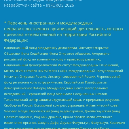
Разработчик сайта –
INFOROS
2026
* Перечень иностранных и международных
неправительственных организаций, деятельность которых
признана нежелательной на территории Российской
Федерации:
Национальный фонд в поддержку демократии, Институт Открытое
Общество Фонд Содействия, Фонд Открытое общество, Американо-
российский фонд по экономическому и правовому развитию,
Национальный Демократический Институт Международных Отношений,
MEDIA DEVELOPMENT INVESTMENT FUND, Международный Республиканский
Институт, Открытая Россия, Институт современной России, Черноморский
фонд регионального сотрудничества, Европейская Платформа за
Демократические Выборы, Международный центр электоральных
исследований, Германский фонд Маршалла Соединенных Штатов,
Тихоокеанский центр защиты окружающей среды и природных ресурсов,
Свободная Россия, Всемирный конгресс украинцев, Атлантический совет,
Человек в беде, Европейский фонд за демократию, Джеймстаунский фонд,
Прожект Хармони, Родники дракона, Врачи против насильственного
извлечения органов, Фалунь Дафа, Друзья Фалуньгун, Фалуньгун, Коалиция
по расследованию преследования в отношении Фалуньгун в Китае,