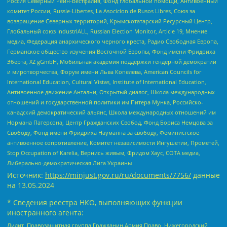
Россия Северный Рейн-Вестфалия, Фонд глобальной помощи, Антивоенный
комитет России, Russie-Libertes, La Asocicion de Rusos Libres, Союз за
возвращение Северных территорий, Крымскотатарский Ресурсный Центр,
Глобальный союз IndustriALL, Russian Election Monitor, Article 19, Мнение
медиа, Федерация анархического черного креста, Радио Свободная Европа,
Германское общество изучения Восточной Европы, Фонд имени Фридриха
Эберта, XZ gGmbH, Мобильная академия поддержки гендерной демократии
и миротворчества, Форум имени Льва Копелева, American Councils for
International Education, Cultural Vistas, Institute of International Education,
Антивоенное движение Антальи, Открытый диалог, Школа международных
отношений и государственной политики им Питера Мунка, Российско-
канадский демократический альянс, Школа международных отношений им
Нормана Патерсона, Центр Гражданских Свобод, Фонд Бориса Немцова за
Свободу, Фонд имени Фридриха Науманна за свободу, Феминистское
антивоенное сопротивление, Комитет независимости Ингушетии, Прометей,
Stop Occupation of Karelia, Вернись живым, Фридом Хаус, СОТА медиа,
Либерально-демократическая Лига Украины
Источник:
https://minjust.gov.ru/ru/documents/7756/
данные
на
13.05.2024
* Сведения реестра НКО, выполняющих функции
иностранного агента:
Лилит, Правозащитная группа Гражданин.Армия.Право, Нижегородский