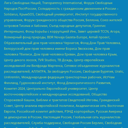
Лига Свободных Наций, Transparеncy International, Форум Свободных
Народов ПостРоссии, Солидарность с гражданским движением в России –
Solidarus, КрымSOS, Свободный университет, Институт государственного
управления, Форум гражданского общества Россия, Беллона, Союз жителей
островов Тисима и Хабомаи, Съезд народных депутатов, Гринпис
Интернешнл, Фонд борьбы с коррупцией Инк, Завет церквей TCCN, Агора,
Всемирный фонд природы, BDR Novaja Gazeta-Europe, Алтай проект,
Образовательный дом прав человека Чернигов, Фонд Дом Прав Человека,
Белорусский дом прав человека имени Бориса Звозскова, Дом прав
человека Тбилиси, Дом прав человека Ереван, Дом прав человека Крым,
Центр дикого лосося, TVR Studios, ТВ Дождь, Центр европейских
исследований им Вилфрида Мартенса, Сетевое объединение журналистов
расследователей, АЛЛАТРА, За свободную Россию, Свободная Бурятия, Uralic,
UnKremlin, Международная федерация транспортных рабочих, ИстЧам
Финланд, Гудзоновский институт, Фонд Демократического Развития,
Комитет-2024, Центрально-Европейский университет, Центр
восточноевропейских и международных исследований, Общество
Сторожевой башни, Библии и трактатов Свидетелей Иеговы, Гражданский
Совет, Центр анализа европейской политики, Академическая сеть Восточная
Европа, Российский комитет действия, РЭНД корпорейшн, Русская Америка
за демократию в России, Настоящая Россия, Глобальная сеть журналистов-
расследователей, Служба поддержки, Свободная Россия Берлин, Свободная