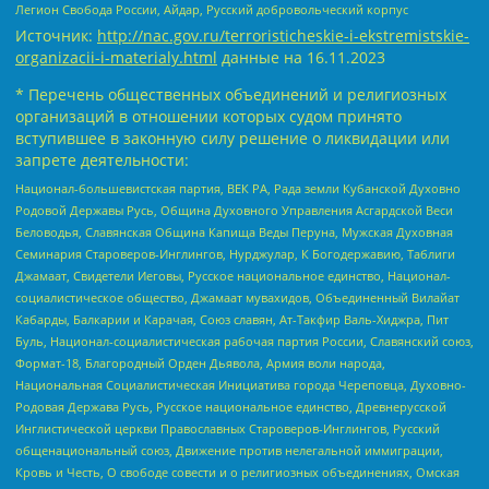
Легион Свобода России, Айдар, Русский добровольческий корпус
Источник:
http://nac.gov.ru/terroristicheskie-i-ekstremistskie-
organizacii-i-materialy.html
данные на
16.11.2023
* Перечень общественных объединений и религиозных
организаций в отношении которых судом принято
вступившее в законную силу решение о ликвидации или
запрете деятельности:
Национал-большевистская партия, ВЕК РА, Рада земли Кубанской Духовно
Родовой Державы Русь, Община Духовного Управления Асгардской Веси
Беловодья, Славянская Община Капища Веды Перуна, Мужская Духовная
Семинария Староверов-Инглингов, Нурджулар, К Богодержавию, Таблиги
Джамаат, Свидетели Иеговы, Русское национальное единство, Национал-
социалистическое общество, Джамаат мувахидов, Объединенный Вилайат
Кабарды, Балкарии и Карачая, Союз славян, Ат-Такфир Валь-Хиджра, Пит
Буль, Национал-социалистическая рабочая партия России, Славянский союз,
Формат-18, Благородный Орден Дьявола, Армия воли народа,
Национальная Социалистическая Инициатива города Череповца, Духовно-
Родовая Держава Русь, Русское национальное единство, Древнерусской
Инглистической церкви Православных Староверов-Инглингов, Русский
общенациональный союз, Движение против нелегальной иммиграции,
Кровь и Честь, О свободе совести и о религиозных объединениях, Омская