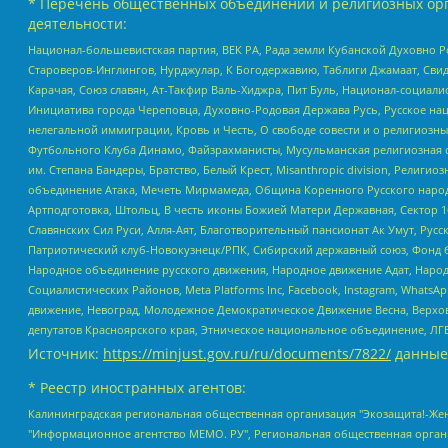
* Перечень общественных объединений и религиозных орг
деятельности:
Национал-большевистская партия, ВЕК РА, Рада земли Кубанской Духовно
Староверов-Инглингов, Нурджулар, К Богодержавию, Таблиги Джамаат, Сви
Карачая, Союз славян, Ат-Такфир Валь-Хиджра, Пит Буль, Национал-социал
Инициатива города Череповца, Духовно-Родовая Держава Русь, Русское н
нелегальной иммиграции, Кровь и Честь, О свободе совести и о религиоз
Футбольного Клуба Динамо, Файзрахманисты, Мусульманская религиозная о
им. Степана Бандеры, Братство, Белый Крест, Misanthropic division, Рели
объединение Атака, Мечеть Мирмамеда, Община Коренного Русского народа
Артподготовка, Штольц, В честь иконы Божией Матери Державная, Сектор 1
Славянских Сил Руси, Алля-Аят, Благотворительный пансионат Ак Умут, Русск
Патриотический клуб-Новокузнецк/РПК, Сибирский державный союз, Фонд б
Народное объединение русского движения, Народное движение Адат, Народ
Социалистических Районов, Meta Platforms Inc, Facebook, Instagram, Wha
движение, Невоград, Молодежное Демократическое Движение Весна, Верхов
депутатов Красноярского края, Этническое национальное объединение, ЛГ
Источник:
https://minjust.gov.ru/ru/documents/7822/
данные
* Реестр иностранных агентов:
Калининградская региональная общественная организация "Экозащита!-Женсовет", Фонд содействия защите прав и свобод граждан "Общественный вердикт", Фонд "Институт Развития Свободы Информации", Частное учреждение "Информационное агентство МЕМО. РУ", Региональная общественная организация "Общественная комиссия по сохранению наследия академика Сахарова", Фонд поддержки свободы прессы, Санкт-Петербургская общественная правозащитная организация "Гражданский контроль", Межрегиональная общественная организация "Информационно-просветительский центр "Мемориал", Региональный Фонд "Центр Защиты Прав Средств Массовой Информации", с 05.12.2023 Фонд "Центр Защиты Прав Средств массовой информации", Региональная общественная благотворительная организация помощи беженцам и мигрантам "Гражданское содействие", Негосударственное образовательное учреждение дополнительного профессионального образования (повышение квалификации) специалистов "АКАДЕМИЯ ПО ПРАВАМ ЧЕЛОВЕКА", Свердловская региональная общественная организация "Сутяжник", Автономная некоммерческая организация "Центр независимых социологических исследований", Союз общественных объединений "Российский исследовательский центр по правам человека", Региональное общественное учреждение научно-информационный центр "МЕМОРИАЛ", Некоммерческая организация "Фонд защиты гласности", Автономная некоммерческая организация "Институт прав человека", Городская общественная организация "Екатеринбургское общество "МЕМОРИАЛ", Городская общественная организация "Рязанское историко-просветительское и правозащитное общество "Мемориал" (Рязанский Мемориал), Челябинский региональный орган общественной самодеятельности – женское общественное объединение "Женщины Евразии", Челябинский региональный орган общественной самодеятельности "Уральская правозащитная группа", Фонд содействия защите здоровья и социальной справедливости имени Андрея Рылькова, Автономная Некоммерческая Организация "Аналитический Центр Юрия Левады", Автономная некоммерческая организация социальной поддержки населения "Проект Апрель", Региональная общественная организация помощи женщинам и детям, находящимся в кризисной ситуации "Информационно-методический центр "Анна", Фонд содействия развитию массовых коммуникаций и правовому просвещению "Так-так-Так", Фонд содействия устойчивому развитию "Серебряная тайга", Свердловский региональный общественный фонд социальных проектов "Новое время", "Idel.Реалии", Кавказ.Реалии, Крым.Реалии, Телеканал Настоящее Время, Татаро-башкирская служба Радио Свобода (Azatliq Radiosi), Радио Свободная Европа/Радио Свобода (PCE/PC), "Сибирь.Реалии", "Фактограф", Благотворительный фонд помощи осужденным и их семьям, Автономная некоммерческая организация "Институт глобализации и социальных движений", Фонд "В защиту прав заключенных", Частное учреждение "Центр поддержки и содействия развитию средств массовой информации", Пензенский региональный общественный благотворительный фонд "Гражданский союз", "Север.Реалии", Некоммерческая организация Фонд "Правовая инициатива", Общество с ограниченной ответственностью "Радио Свободная Европа/Радио Свобода", Чешское информационное агентство "MEDIUM-ORIENT", Красноярская региональная общественная организация "Мы против СПИДа", Камалягин Денис Николаевич, Маркелов Сергей Евгеньевич, Пономарев Лев Александрович, Савицкая Людмила Алексеевна, Автоно