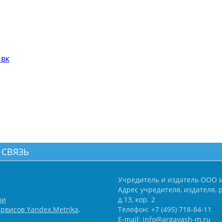
 вк
 СВЯЗЬ
Учредитель и издатель ООО 
Адрес учредителя, издателя, р
зи
д.13, кор. 2
рвисов Yandex.Metrika,
Телефон: +7 (495) 718-84-11
E-mail: info@argayash-m.ru