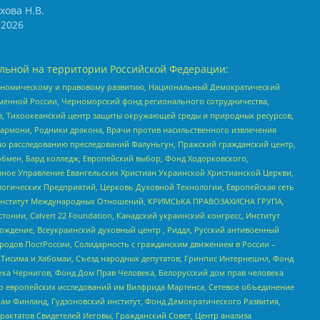
хова Н.В.
2026
льной на территории Российской Федерации:
кономическому и правовому развитию, Национальный Демократический
менной России, Черноморский фонд регионального сотрудничества,
, Тихоокеанский центр защиты окружающей среды и природных ресурсов,
 Хармони, Родники дракона, Врачи против насильственного извлечения
по расследованию преследований Фалуньгун, Пражский гражданский центр,
бмен, Бард колледж, Европейский выбор, Фонд Ходорковского,
ное Управление Евангельских Христиан Украинской Христианской Церкви,
огических Предприятий, Церковь Духовной Технологии, Европейская сеть
ий Институт Международных Отношений, КРИМСЬКА ПРАВОЗАХИСНА ГРУПА,
стонии, Calvert 22 Foundation, Канадский украинский конгресс, Институт
ждение, Всеукраинский духовный центр , Риддл, Русский антивоенный
ародов ПостРоссии, Солидарность с гражданским движением в России –
в Тисима и Хабомаи, Съезд народных депутатов, Гринпис Интернешнл, Фонд
ека Чернигов, Фонд Дом Прав Человека, Белорусский дом прав человека
нтр европейских исследований им Вилфрида Мартенса, Сетевое объединение
Чам Финланд, Гудзоновский институт, Фонд Демократического Развития,
актатов Свидетелей Иеговы, Гражданский Совет, Центр анализа