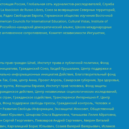
астоящая Россия, Глобальная сеть журналистов-расследователей, Служба
a Asocicion de Rusos Libres, Союз за возвращение Северных территорий,
еста, Радио Свободная Европа, Германское общество изучения Восточной
ouncils for International Education, Cultural Vistas, Institute of
, Российско-канадский демократический альянс, Школа международных
е антивоенное сопротивление, Комитет независимости Ингушетии,
ты прав граждан Штаб, Институт права и публичной политики, Фонд
инициатива, Гражданский Союз, Хасдей Ерушалаим, Центр поддержки и
социально-информационных инициатив Действие, Благотворительный фонд
Так, Сова, центр Анна, Проект Апрель, Самарская губерния, Эра здоровья,
я группа, Женщины Евразии, Институт прав человека, Фонд защиты
Гражданское действие, Центр независимых социологических исследований,
стран, Гражданское содействие, Трансперенси Интернешнл-Р, Центр
н, Фонд поддержки свободы прессы, Гражданский контроль, Человек и
тут Развития Свободы Информации, Экозащита!-Женсовет, Общественный
й Павел Юрьевич, Шнырова Ольга Вадимовна, Чанышева Лилия Айратовна,
ин Сергей Георгиевич, Пивоваров Андрей Сергеевич, Аверин Виталий
вич, Каргалицкий Борис Юльевич, Созаев Валерий Валерьевич, Исламов