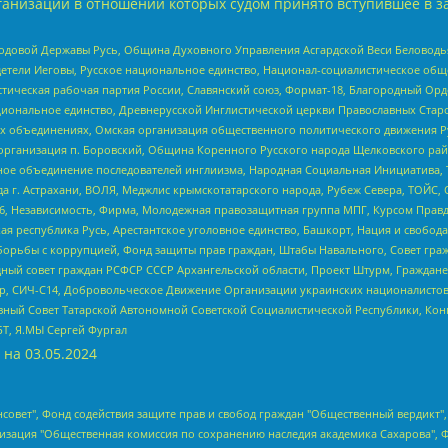
анизаций в отношении которых судом принято вступившее в з
 Родовой Державы Русь, Община Духовного Управления Асгардской Веси Беловод
детели Иеговы, Русское национальное единство, Национал-социалистическое об
истическая рабочая партия России, Славянский союз, Формат-18, Благородный Ор
ациональное единство, Древнерусской Инглистической церкви Православных Ста
ных объединениях, Омская организация общественного политического движения Р
рганизация п. Боровский, Община Коренного Русского народа Щелковского район
гиозное объединение последователей инглиизма, Народная Социальная Инициатива,
 г. Астрахани, ВОЛЯ, Меджлис крымскотатарского народа, Рубеж Севера, ТОЙС, 
6, Независимость, Фирма, Молодежная правозащитная группа МПГ, Курсом Правд
ая республика Русь, Арестантское уголовное единство, Башкорт, Нация и свобода,
орьбы с коррупцией, Фонд защиты прав граждан, Штабы Навального, Совет гражд
ный совет граждан РСФСР СССР Архангельской области, Проект Штурм, Граждане 
tsApp, СИЧ-С14, Добровольческое Движение Организации украинских националисто
ный Совет Татарской Автономной Советской Социалистической Республики, Кон
БТ, Я.МЫ Сергей Фургал
 на
03.05.2024
мная некоммерческая организация "Центр по работе с проблемой насилия "НАСИЛИЮ.НЕТ", Межрегиональный профессиональный союз работников здравоохранения "Альянс врачей", Юридическое лицо, зарегистрированное в Латвийской Республике, SIA "Medusa Project" (регистрационный номер 40103797863, дата регистрации 10.06.2014), Некоммерческая организация "Фонд по борьбе с коррупцией", Автономная некоммерческая организация "Институт права и публичной политики", Баданин Роман Сергеевич, Гликин Максим Александрович, Железнова Мария Михайловна, Лукьянова Юлия Сергеевна, Маетная Елизавета Витальевна, Маняхин Петр Борисович, Чуракова Ольга Владимировна, Ярош Юлия Петровна, Юридическое лицо "The Insider SIA", зарегистрированное в Риге, Латвийская Республика (дата регистрации 26.06.2015), являющееся администратором доменного имени интернет-издания "The Insider SIA", https://theins.ru, Постернак Алексей Евгеньевич, Рубин Михаил Аркадьевич, Анин Роман Александрович, Юридическое лицо Istories fonds, зарегистрированное в Латвийской Республике (регистрационный номер 50008295751, дата регистрации 24.02.2020), Великовский Дмитрий Александрович, Долинина Ирина Николаевна, Мароховская Алеся Алексеевна, Шлейнов Роман Юрьевич, Шмагун Олеся Валентиновна, Общество с ограниченной ответственностью "Альтаир 2021", Общество с ограниченной ответственностью "Вега 2021", Общество с ограниченной ответственностью "Главный редактор 2021", Общество с ограниченной ответственностью "Ромашки монолит", Важенков Артем Валерьевич, Ивановская областная общественная организация "Центр гендерных исследований", Гурман Юрий Альбертович, Медиапроект "ОВД-Инфо", Егоров Владимир Владимирович, Жилинский Владимир Александрович, Общество с ограниченной ответственностью "ЗП", Иванова София Юрьевна, Карезина Инна Павловна, Кильтау Екатерина Викторовна, Петров Алексей Викторович, Пискунов Сергей Евгеньевич, Смирнов Сергей Сергеевич, Тихонов Михаил Сергеевич, Общество с ограниченной ответственностью "ЖУРНАЛИСТ-ИНОСТРАННЫЙ АГЕНТ", Арапова Галина Юрьевна, Вольтская Татьяна Анатольевна, Американская компания "Mason G.E.S. Anonymous Foundation" (США), являющаяся владельцем интернет-издания https://mnews.world/, Компания "Stichting Bellingcat", зарегистрированная в Нидерландах (дата регистрации 11.07.2018), Захаров Андрей Вячеславович, Клепиковская Екатерина Дмитриевна, Общество с ограниченной ответственностью "МЕМО", Перл Роман Александрович, Симонов Евгений Алексеевич, Соловьева Елена Анатольевна, Сотников Даниил Владимирович, Сурначева Елизавета Дмитриевна, Автономная некоммерческая организация по защите прав человека и информированию населения "Якутия – Наше Мнение", Общество с ограниченной ответственностью "Москоу диджитал медиа", с 26.01.2023 Общество с ограниченной ответственностью "Чайка Белые сады", Ветошкина Валерия Валерьевна, Заговора Максим Александрович, Межрегиональное общественное движение "Российская ЛГБТ - сеть", Оленичев Максим Владимирович, Павлов Иван Юрьевич, Скворцова Елена Сергеевна, Общество с ограниченной ответственностью "Как бы инагент", Кочетков Игорь Викторович, Общество с ограниченной ответственностью "Честные выборы", Еланчик Олег Александрович, Общество с ограниченной ответственностью "Нобелевский призыв", Гималова Регина Эмилевна, Григорьев Андрей Валерьевич, Григорьева Алина Александровна, Ассоциация по содействию защите прав призывников, альтернативнослужащих и военнослужащих "Правозащитная группа "Гражданин.Армия.Право", Хисамова Регина Фаритовна, Автономная некоммерческая организация по реализации социально-правовых программ "Лилит", Дальн