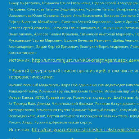
Тимур Рифгатович, Романова Ольга Евгеньевна, Щаров Сергей Алексадрови
Петровна, Кочеткова Татьяна Владимировна, Чуркина Наталья Валерьевна, 
Илларионова Юлия Юрьевна, Саранг Анна Васильевна, Захарова Светлана 
Гефтер Валентин Михайлович, Симонов Алексей Кириллович, Флиге Ирина 
Беляев Сергей Иванович, Голубева Елена Николаевна, Ганнушкина Светлана
Вячеславович, Арапова Галина Юрьевна, Свечников Анатолий Мариевич, П
Лукашевский Сергей Маркович, Бахмин Вячеслав Иванович, Шабад Анатоли
Александрович, Вицин Сергей Ефимович, Золотухин Борис Андреевич, Леви
Константинович
Источник:
http://unro.minjust.ru/NKOForeignAgent.aspx
данн
* Единый федеральный список организаций, в том числе и
террористическими:
Высший военный Маджлисуль Шура Объединенных сил моджахедов Кавказа, Ко
Лашкар-И-Тайба, Исламская группа, Движение Талибан, Исламская партия Т
Имарат Кавказ, АБТО, Правый сектор, Исламское государство, Джабха аль-
Ат-Тавхида Валь-Джихад, Чистопольский Джамаат, Рохнамо ба суи давлати и
Артподготовка, Религиозная группа “Джамаат “Красный пахарь”, Колумбайн
Челебиджихана, Азов, Партия исламского возрождения Таджикистана, Народ
России, Айдар, Русский добровольческий корпус
Источник:
http://nac.gov.ru/terroristicheskie-i-ekstremistskie-