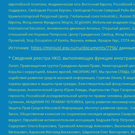
европейской политики, Академическая сеть Восточная Европа, Российский к
поддержки, Свободная Россия Берлин, Свободная Россия Северный Рейн-Вест
Крымскотатарский Ресурсный Центр, Глобальный союз IndustriALL, Russian E
Европы, Фонд имени Фридриха Эберта, XZ gGmbH, Мобильная академия поддержк
International Education, Антивоенное движение Антальи, Открытый диало
отношений им Нормана Патерсона, Центр Гражданских Свобод, Фонд Бориса
Прометей, Stop Occupation of Karelia, Вернись живым, Фридом Хаус, СОТА 
Источник:
https://minjust.gov.ru/ru/documents/7756/
данные
* Сведения реестра НКО, выполняющих функции иностранн
Лилит, Правозащитная группа Гражданин.Армия.Право, Нижегородский цент
борьбы с коррупцией, Альянс врачей, НАСИЛИЮ.НЕТ, Мы против СПИДа, СВЕ
содействия развитию средств массовой информации, Горячая Линия, В защ
охраны здоровья и защиты прав граждан, Благотворительный фонд помощи ос
Мемориал, Аналитический Центр Юрия Левады, Издательство Парк Гагарина
гласности, Российский исследовательский центр по правам человека, Даль
Сутяжник, АКАДЕМИЯ ПО ПРАВАМ ЧЕЛОВЕКА, Центр развития некоммерческих
Защиты Прав Средств Массовой Информации, Институт развития прессы - Си
Закон, Общественная комиссия по сохранению наследия академика Сахаров
вердикт, Евразийская антимонопольная ассоциация, Бедушев Петр Петрови
Сидорович Ольга Борисовна, Туровский Александр Алексеевич, Васильева А
Евгеньевич, Барахоев Магомед Бекханович, Шарипков Олег Викторович, М