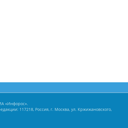
ИА «Инфорос».
едакции: 117218, Россия, г. Москва, ул. Кржижановского,