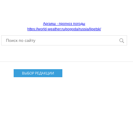
Аргаяш - прогноз погоды
https://world-weather.ru/pogoda/russia/lipetsk/
ВЫБОР РЕДАКЦИИ