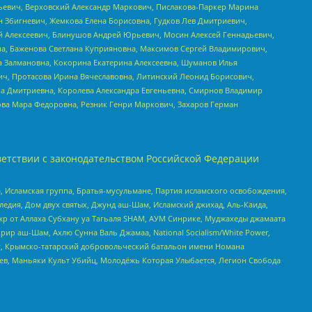
льевич, Верховский Александр Маркович, Пислакова-Паркер Марина
н Збигневич, Жемкова Елена Борисовна, Гудков Лев Дмитриевич,
й Алексеевич, Блинушов Андрей Юрьевич, Мосин Алексей Геннадьевич,
а, Баженова Светлана Куприяновна, Максимов Сергей Владимирович,
а Залмановна, Кокорина Екатерина Алексеевна, Шуманов Илья
ч, Протасова Ирина Вячеславовна, Литинский Леонид Борисович,
а Дмитриевна, Королева Александра Евгеньевна, Смирнов Владимир
ова Мара Федоровна, Резник Генри Маркович, Захаров Герман
етствии с законодательством Российской Федерации
 Исламская группа, Братья-мусульмане, Партия исламского освобождения,
едия, Дом двух святых, Джунд аш-Шам, Исламский джихад, Аль-Каида,
жр от Аллаха Субхану уа Тагьаля SHAM, АУМ Синрике, Муджахеды джамаата
рир аш-Шам, Ахлю Сунна Валь Джамаа, National Socialism/White Power,
рг, Крымско-татарский добровольческий батальон имени Номана
оев, Маньяки Культ Убийц, Молодёжь Которая Улыбается, Легион Свобода