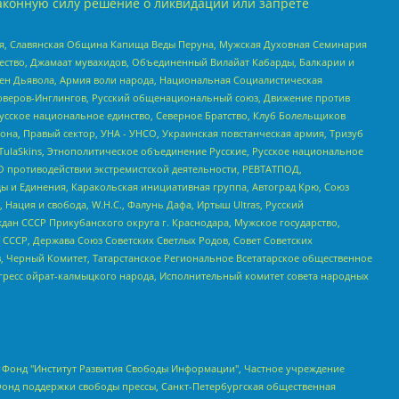
аконную силу решение о ликвидации или запрете
ья, Славянская Община Капища Веды Перуна, Мужская Духовная Семинария
щество, Джамаат мувахидов, Объединенный Вилайат Кабарды, Балкарии и
ден Дьявола, Армия воли народа, Национальная Социалистическая
роверов-Инглингов, Русский общенациональный союз, Движение против
усское национальное единство, Северное Братство, Клуб Болельщиков
а, Правый сектор, УНА - УНСО, Украинская повстанческая армия, Тризуб
 TulaSkins, Этнополитическое объединение Русские, Русское национальное
О противодействии экстремистской деятельности, РЕВТАТПОД,
ы и Единения, Каракольская инициативная группа, Автоград Крю, Союз
 Нация и свобода, W.H.С., Фалунь Дафа, Иртыш Ultras, Русский
ан СССР Прикубанского округа г. Краснодара, Мужское государство,
СССР, Держава Союз Советских Светлых Родов, Совет Советских
в, Черный Комитет, Татарстанское Региональное Всетатарское общественное
гресс ойрат-калмыцкого народа, Исполнительный комитет совета народных
евосточное общественное движение "Маяк", Санкт-Петербургская ЛГБТ-инициативная группа "Выход", Инициативная группа ЛГБТ+ "Реверс", Алексеев Андрей Викторович, Бекбулатова Таисия Львовна, Беляев Иван Михайлович, Владыкина Елена Сергеевна, Гельман Марат Александрович, Никульшина Вероника Юрьевна, Толоконникова Надежда Андреевна, Шендерович Виктор Анатольевич, Общество с ограниченной ответственностью "Данное сообщение", Общество с ограниченной ответственностью Издательский дом "Новая глава", Айнбиндер Александра Александровна, Московский комьюнити-центр для ЛГБТ+инициатив, Благотворительный фонд развития филантропии, Deutsche Welle (Германия, Kurt-Schumacher-Strasse 3, 53113 Bonn), Борзунова Мария Михайловна, Воробьев Виктор Викторович, Голубева Анна Львовна, Константинова Алла Михайловна, Малкова Ирина Владимировна, Мурадов Мурад Абдулгалимович, Осетинская Елизавета Николаевна, Понасенков Евгений Николаевич, Ганапольский Матвей Юрьевич, Киселев Евгений Алексеевич, Борухович Ирина Григорьевна, Дремин Иван Тимофеевич, Дубровский Дмитрий Викторович, Красноярская региональная общественная организация поддержки и развития альтернативных образовательных технологий и межкультурных коммуникаций "ИНТЕРРА", Маяковская Екатерина Алексеевна, Фейгин Марк Захарович, Филимонов Андрей Викторович, Дзугкоева Регина Николаевна, Доброхотов Роман Александрович, Дудь Юрий Александрович, Елкин Сергей Владимирович, Кругликов Кирилл Игоревич, Сабунаева Мария Леонидовна, Семенов Алексей Владимирович, Шаинян Карен Багратович, Шульман Екатерина Михайловна, Асафьев Артур Валерьевич, Вахштайн Виктор Семенович, Венедиктов Алексей Алексеевич, Лушникова Екатерина Евгеньевна, Волков Леонид Михайлович, Невзоров Александр Глебович, Пархоменко Сергей Борисович, Сироткин Ярослав Николаевич, Кара-Мурза Владимир Владимирович, Баранова Наталья Владимировна, Гозман Леонид Яковлевич, Кагарлицкий Борис Юльевич, Климарев Михаил Валерьевич, Милов Владимир Станиславович, Автономная некоммерческая организация Краснодарский центр современного искусства "Типография", Моргенштерн Алишер Тагирович, Соболь Любовь Эдуардовна, Общество с ограниченной ответственностью "ЛИЗА НОРМ", Каспаров Гарри Кимович, Ходорковский Михаил Борисович, Общество с ограниченной ответственностью "Апрельские тезисы", Данилович Ирина Брониславовна, Кашин Олег Владимирович, Петров Николай Владимирович, Пивоваров Алексей Владимирович, Соколов Михаил Владимирович, Цветкова Юлия Владимировна, Чичваркин Евгений Александрович, Комитет против пыток/Команда против пыток, Общество с ограниченной ответственностью "Первый научный", Общество с ограниченной ответственностью "Вертолет и ко", Белоцерковская Вероника Борисовна, Кац Максим Евгеньевич, Лазарева Татьяна Юрьевна, Шаведдинов Руслан Табризович, Яшин Илья Валерьевич, Общество с ограниченной ответственностью "Иноагент ААВ", Алешковский Дмитрий Петрович, Альбац Евгения Марковна, Быков Дмитрий Львович, Галямина Юлия Евгеньевна, Лойко Сергей Леонидович, Мартынов Кирилл Константинович, Медведев Сергей Александрович, Крашенинников Федор Геннадиевич, Гордеева Катерина Вл