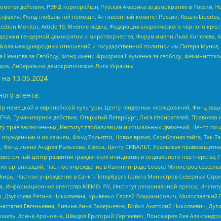
омитет действия, РЭНД корпорейшн, Русская Америка за демократию в России, Н
фалия, Фонд глобальной помощи, Антивоенный комитет России, Russie-Libertes, L
lection Monitor, Article 19, Мнение медиа, Федерация анархического черного кр
и гендерной демократии и миротворчества, Форум имени Льва Копелева, American C
г, Школа международных отношений и государственной политики им Питера Мунка
 Немцова за Свободу, Фонд имени Фридриха Науманна за свободу, Феминистско
медиа, Либерально-демократическая Лига Украины
 на
13.05.2024
ого агента:
р немецкой и европейской культуры, Центр гендерных исследований, Фонд защи
ЧА, Гуманитарное действие, Открытый Петербург, Лига Избирателей, Правовая 
иту прав заключенных, Институт глобализации и социальных движений, Центр 
ужденным и их семьям, Фонд Тольятти, Новое время, Серебряная тайга, Так-Так-
, Фонд имени Андрея Рылькова, Сфера, Центр СИБАЛЬТ, Уральская правозащитна
невосточный центр развития гражданских инициатив и социального партнерства, 
 организаций, Частное учреждение в Калининграде Совета Министров северных 
бирь, Частное учреждение в Санкт-Петербурге Совета Министров Северных Стра
а, Информационное агентство МЕМО. РУ, Институт региональной прессы, Инсти
ч, Дзугкоева Регина Николаевна, Кривенко Сергей Владимирович, Милославски
настасия Евгеньевна, Ривина Анна Валерьевна, Бойко Анатолий Николаевич, Дуг
ошель Ирина Ароновна, Шведов Григорий Сергеевич, Пономарев Лев Александро