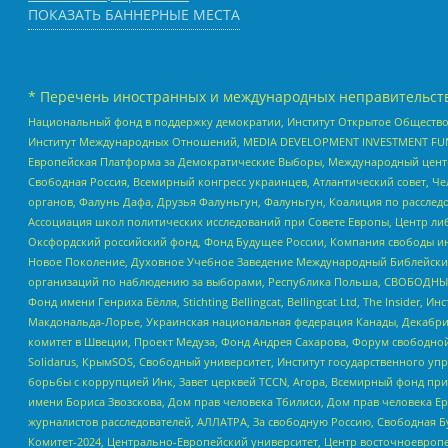
ПОКАЗАТЬ БАННЕРНЫЕ МЕСТА
* Перечень иностранных и международных неправительств
Национальный фонд в поддержку демократии, Институт Открытое Общество
Институт Международных Отношений, MEDIA DEVELOPMENT INVESTMENT FUND,
Европейская Платформа за Демократические Выборы, Международный цент
Свободная Россия, Всемирный конгресс украинцев, Атлантический совет, Ч
органов, Фалунь Дафа, Друзья Фалуньгун, Фалуньгун, Коалиция по рассле
Ассоциация школ политических исследований при Совете Европы, Центр ли
Оксфордский российский фонд, Фонд Будущее России, Компания свободы ин
Новое Поколение, Духовное Учебное Заведение Международный Библейский
организаций по наблюдению за выборами, Республика Польша, СВОБОДНЫЙ
Фонд имени Генриха Бёлля, Stichting Bellingcat, Bellingcat Ltd, The Inside
Макдональда-Лорье, Украинская национальная федерация Канады, Декабрис
комитет в Швеции, Проект Медуза, Фонд Андрея Сахарова, Форум свободной 
Solidarus, КрымSOS, Свободный университет, Институт государственного у
борьбы с коррупцией Инк, Завет церквей TCCN, Агора, Всемирный фонд при
имени Бориса Звозскова, Дом прав человека Тбилиси, Дом прав человека Ер
журналистов расследователей, АЛЛАТРА, За свободную Россию, Свободная Б
Комитет-2024, Центрально-Европейский университет, Центр восточноевроп