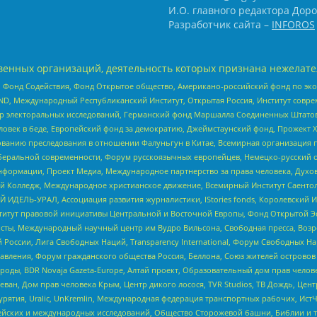
И.О. главного редактора Доро
Разработчик сайта –
INFOROS
енных организаций, деятельность которых признана нежелате
 Фонд Содействия, Фонд Открытое общество, Американо-российский фонд по э
 Международный Республиканский Институт, Открытая Россия, Институт совре
р электоральных исследований, Германский фонд Маршалла Соединенных Штатов
еловек в беде, Европейский фонд за демократию, Джеймстаунский фонд, Прожект
дованию преследования в отношении Фалуньгун в Китае, Всемирная организация 
беральной современности, Форум русскоязычных европейцев, Немецко-русский о
формации, Проект Медиа, Международное партнерство за права человека, Духов
 Колледж, Международное христианское движение, Всемирный Институт Саентол
 ИДЕЛЬ-УРАЛ, Ассоциация развития журналистики, IStories fonds, Королевск
r, Институт правовой инициативы Центральной и Восточной Европы, Фонд Открытой Э
ты, Международный научный центр им Вудро Вильсона, Свободная пресса, Возро
России, Лига Свободных Наций, Transparеncy International, Форум Свободных Н
правления, Форум гражданского общества Россия, Беллона, Союз жителей острово
роды, BDR Novaja Gazeta-Europe, Алтай проект, Образовательный дом прав челов
еван, Дом прав человека Крым, Центр дикого лосося, TVR Studios, ТВ Дождь, Це
урятия, Uralic, UnKremlin, Международная федерация транспортных рабочих, Ист
ейских и международных исследований, Общество Сторожевой башни, Библии и тр