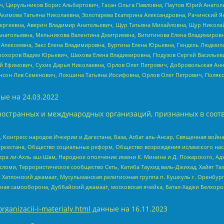
ч, Цирульников Борис Альбертович, Гасан Ольга Павловна, Паутов Юрий Анато
Акимова Татьяна Николаевна, Золотарева Екатерина Александровна, Рачинский Я
Сергеевна, Аверин Владимир Анатольевич, Щур Татьяна Михайловна, Щур Никола
Анатольевна, Мельникова Валентина Дмитриевна, Вититинова Елена Владимировн
 Алексеевна, Закс Елена Владимировна, Буртина Елена Юрьевна, Гендель Людмил
рохоров Вадим Юрьевич, Шахова Елена Владимировна, Подузов Сергей Васильеви
й Ефимович, Сухих Дарья Николаевна, Орлов Олег Петрович, Добровольская Анн
нсон Лев Семенович, Локшина Татьяна Иосифовна, Орлов Олег Петрович, Поляк
ые на
24.03.2022
ностранных и международных организаций, признанных в соотв
нгресс народов Ичкерии и Дагестана, База, Асбат аль-Ансар, Священная война,
уркестана, Общество социальных реформ, Общество возрождения исламского насл
Нусра ли-Ахль аш-Шам, Народное ополчение имени К. Минина и Д. Пожарского, Ад
сломи, Террористическое сообщество Сеть, Катиба Таухид валь-Джихад, Хайят Тах
, Хатлонский джамаат, Мусульманская религиозная группа п. Кушкуль г. Оренбу
ная самооборона, Дуббайский джамаат, московская ячейка, Батал-Хаджи Белхор
organizacii-i-materialy.html
данные на
16.11.2023