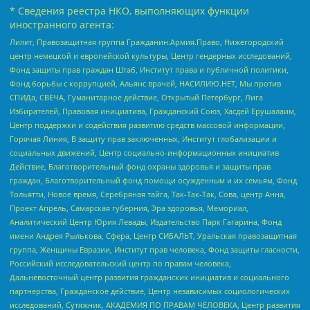
* Сведения реестра НКО, выполняющих функции
иностранного агента:
Лилит, Правозащитная группа Гражданин.Армия.Право, Нижегородский
центр немецкой и европейской культуры, Центр гендерных исследований,
Фонд защиты прав граждан Штаб, Институт права и публичной политики,
Фонд борьбы с коррупцией, Альянс врачей, НАСИЛИЮ.НЕТ, Мы против
СПИДа, СВЕЧА, Гуманитарное действие, Открытый Петербург, Лига
Избирателей, Правовая инициатива, Гражданский Союз, Хасдей Ерушалаим,
Центр поддержки и содействия развитию средств массовой информации,
Горячая Линия, В защиту прав заключенных, Институт глобализации и
социальных движений, Центр социально-информационных инициатив
Действие, Благотворительный фонд охраны здоровья и защиты прав
граждан, Благотворительный фонд помощи осужденным и их семьям, Фонд
Тольятти, Новое время, Серебряная тайга, Так-Так-Так, Сова, центр Анна,
Проект Апрель, Самарская губерния, Эра здоровья, Мемориал,
Аналитический Центр Юрия Левады, Издательство Парк Гагарина, Фонд
имени Андрея Рылькова, Сфера, Центр СИБАЛЬТ, Уральская правозащитная
группа, Женщины Евразии, Институт прав человека, Фонд защиты гласности,
Российский исследовательский центр по правам человека,
Дальневосточный центр развития гражданских инициатив и социального
партнерства, Гражданское действие, Центр независимых социологических
исследований, Сутяжник, АКАДЕМИЯ ПО ПРАВАМ ЧЕЛОВЕКА, Центр развития