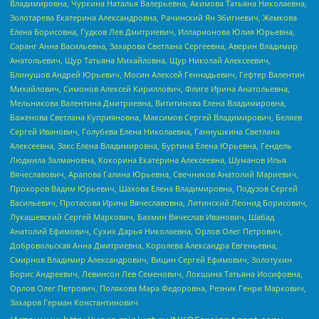
Владимировна, Чуркина Наталья Валерьевна, Акимова Татьяна Николаевна,
Золотарева Екатерина Александровна, Рачинский Ян Збигневич, Жемкова
Елена Борисовна, Гудков Лев Дмитриевич, Илларионова Юлия Юрьевна,
Саранг Анна Васильевна, Захарова Светлана Сергеевна, Аверин Владимир
Анатольевич, Щур Татьяна Михайловна, Щур Николай Алексеевич,
Блинушов Андрей Юрьевич, Мосин Алексей Геннадьевич, Гефтер Валентин
Михайлович, Симонов Алексей Кириллович, Флиге Ирина Анатольевна,
Мельникова Валентина Дмитриевна, Вититинова Елена Владимировна,
Баженова Светлана Куприяновна, Максимов Сергей Владимирович, Беляев
Сергей Иванович, Голубева Елена Николаевна, Ганнушкина Светлана
Алексеевна, Закс Елена Владимировна, Буртина Елена Юрьевна, Гендель
Людмила Залмановна, Кокорина Екатерина Алексеевна, Шуманов Илья
Вячеславович, Арапова Галина Юрьевна, Свечников Анатолий Мариевич,
Прохоров Вадим Юрьевич, Шахова Елена Владимировна, Подузов Сергей
Васильевич, Протасова Ирина Вячеславовна, Литинский Леонид Борисович,
Лукашевский Сергей Маркович, Бахмин Вячеслав Иванович, Шабад
Анатолий Ефимович, Сухих Дарья Николаевна, Орлов Олег Петрович,
Добровольская Анна Дмитриевна, Королева Александра Евгеньевна,
Смирнов Владимир Александрович, Вицин Сергей Ефимович, Золотухин
Борис Андреевич, Левинсон Лев Семенович, Локшина Татьяна Иосифовна,
Орлов Олег Петрович, Полякова Мара Федоровна, Резник Генри Маркович,
Захаров Герман Константинович