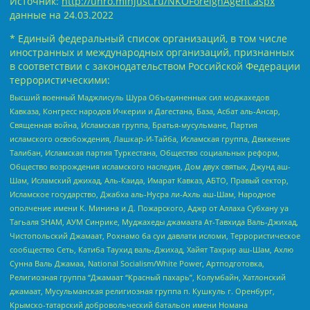
Источник:
http://unro.minjust.ru/NKOForeignAgent.aspx
данные на
24.03.2022
* Единый федеральный список организаций, в том числе
иностранных и международных организаций, признанных
в соответствии с законодательством Российской Федерации
террористическими:
Высший военный Маджлисуль Шура Объединенных сил моджахедов
Кавказа, Конгресс народов Ичкерии и Дагестана, База, Асбат аль-Ансар,
Священная война, Исламская группа, Братья-мусульмане, Партия
исламского освобождения, Лашкар-И-Тайба, Исламская группа, Движение
Талибан, Исламская партия Туркестана, Общество социальных реформ,
Общество возрождения исламского наследия, Дом двух святых, Джунд аш-
Шам, Исламский джихад, Аль-Каида, Имарат Кавказ, АБТО, Правый сектор,
Исламское государство, Джабха аль-Нусра ли-Ахль аш-Шам, Народное
ополчение имени К. Минина и Д. Пожарского, Аджр от Аллаха Субхану уа
Тагьаля SHAM, АУМ Синрике, Муджахеды джамаата Ат-Тавхида Валь-Джихад,
Чистопольский Джамаат, Рохнамо ба суи давлати исломи, Террористическое
сообщество Сеть, Катиба Таухид валь-Джихад, Хайят Тахрир аш-Шам, Ахлю
Сунна Валь Джамаа, National Socialism/White Power, Артподготовка,
Религиозная группа “Джамаат “Красный пахарь”, Колумбайн, Хатлонский
джамаат, Мусульманская религиозная группа п. Кушкуль г. Оренбург,
Крымско-татарский добровольческий батальон имени Номана