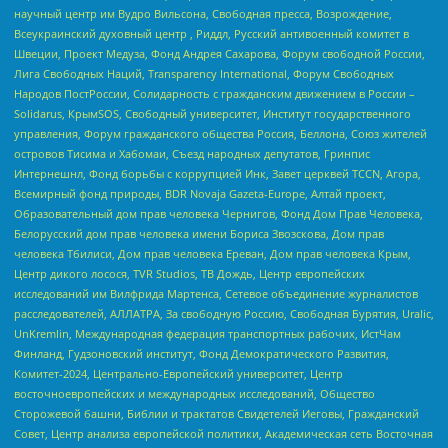
научный центр им Вудро Вильсона, Свободная пресса, Возрождение,
Всеукраинский духовный центр , Риддл, Русский антивоенный комитет в
Швеции, Проект Медуза, Фонд Андрея Сахарова, Форум свободной России,
Лига Свободных Наций, Transparеncy International, Форум Свободных
Народов ПостРоссии, Солидарность с гражданским движением в России –
Solidarus, КрымSOS, Свободный университет, Институт государственного
управления, Форум гражданского общества Россия, Беллона, Союз жителей
островов Тисима и Хабомаи, Съезд народных депутатов, Гринпис
Интернешнл, Фонд борьбы с коррупцией Инк, Завет церквей TCCN, Агора,
Всемирный фонд природы, BDR Novaja Gazeta-Europe, Алтай проект,
Образовательный дом прав человека Чернигов, Фонд Дом Прав Человека,
Белорусский дом прав человека имени Бориса Звозскова, Дом прав
человека Тбилиси, Дом прав человека Ереван, Дом прав человека Крым,
Центр дикого лосося, TVR Studios, ТВ Дождь, Центр европейских
исследований им Вилфрида Мартенса, Сетевое объединение журналистов
расследователей, АЛЛАТРА, За свободную Россию, Свободная Бурятия, Uralic,
UnKremlin, Международная федерация транспортных рабочих, ИстЧам
Финланд, Гудзоновский институт, Фонд Демократического Развития,
Комитет-2024, Центрально-Европейский университет, Центр
восточноевропейских и международных исследований, Общество
Сторожевой башни, Библии и трактатов Свидетелей Иеговы, Гражданский
Совет, Центр анализа европейской политики, Академическая сеть Восточная