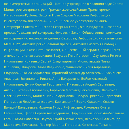
некоммерческих организаций, Частное учреждение в Калининграде Совета
Министров северных стран, Гражданское содействие, Трансперенси
Интернешнл-Р, Центр Защиты Прав Средств Массовой Информации,
Институт развития прессы - Сибирь, Частное учреждение в Санкт-
Петербурге Совета Министров Северных Стран, Фонд поддержки свободы
прессы, Гражданский контроль, Человек и Закон, Общественная комиссия
по сохранению наследия академика Сахарова, Информационное агентство
МЕМО. РУ, Институт региональной прессы, Институт Развития Свободы
Информации, Экозащита!-Женсовет, Общественный вердикт, Евразийская
антимонопольная ассоциация, Бедушев Петр Петрович, Дзугкоева Регина
Николаевна, Кривенко Сергей Владимирович, Милославский Павел
Юрьевич, Шнырова Ольга Вадимовна, Чанышева Лилия Айратовна,
Сидорович Ольга Борисовна, Туровский Александр Алексеевич, Васильева
Анастасия Евгеньевна, Ривина Анна Валерьевна, Бойко Анатолий
Николаевич, Дугин Сергей Георгиевич, Пивоваров Андрей Сергеевич,
Аверин Виталий Евгеньевич, Барахоев Магомед Бекханович, Шарипков
Олег Викторович, Мошель Ирина Ароновна, Шведов Григорий Сергеевич,
Пономарев Лев Александрович, Каргалицкий Борис Юльевич, Созаев
Валерий Валерьевич, Исламов Тимур Рифгатович, Романова Ольга
Евгеньевна, Щаров Сергей Алексадрович, Цирульников Борис Альбертович,
Гасан Ольга Павловна, Паутов Юрий Анатольевич, Верховский Александр
Маркович, Пислакова-Паркер Марина Петровна, Кочеткова Татьяна