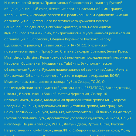
Инглистической церкви Православных Староверов-Инглингов, Русский
общенациональный союз, Движение против нелегальной иммиграции,
Кровь и Честь, О свободе совести и о религиозных объединениях, Омская
организация общественного политического движения Русское
национальное единство, Северное Братство, Клуб Болельщиков
Футбольного Клуба Динамо, Файзрахманисты, Мусульманская религиозная
организация п. Боровский, Община Коренного Русского народа
Щелковского района, Правый сектор, УНА - УНСО, Украинская
повстанческая армия, Тризуб им. Степана Бандеры, Братство, Белый Крест,
Misanthropic division, Религиозное объединение последователей инглиизма,
Народная Социальная Инициатива, TulaSkins, Этнополитическое
объединение Русские, Русское национальное объединение Атака, Мечеть
Мирмамеда, Община Коренного Русского народа г. Астрахани, ВОЛЯ,
Меджлис крымскотатарского народа, Рубеж Севера, ТОЙС, О
противодействии экстремистской деятельности, РЕВТАТПОД, Артподготовка,
Штольц, В честь иконы Божией Матери Державная, Сектор 16,
Независимость, Фирма, Молодежная правозащитная группа МПГ, Курсом
Правды и Единения, Каракольская инициативная группа, Автоград Крю,
Союз Славянских Сил Руси, Алля-Аят, Благотворительный пансионат Ак Умут,
Русская республика Русь, Арестантское уголовное единство, Башкорт, Нация
и свобода, Нация и свобода, W.H.С., Фалунь Дафа, Иртыш Ultras, Русский
Патриотический клуб-Новокузнецк/РПК, Сибирский державный союз, Фонд