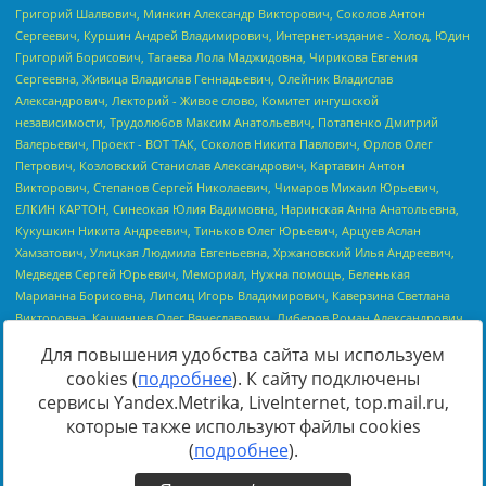
Для повышения удобства сайта мы используем
cookies (
подробнее
). К сайту подключены
сервисы Yandex.Metrika, LiveInternet, top.mail.ru,
Источник:
https://minjust.gov.ru/uploaded/files/reestr-
которые также используют файлы cookies
inostrannyih-agentov-22-03-2024.pdf
данные на
22.03.2024
(
подробнее
).