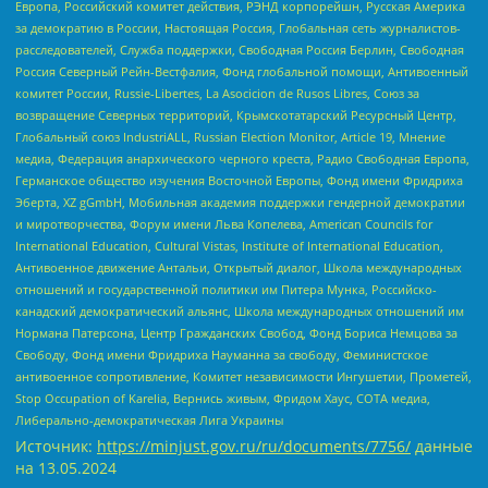
Европа, Российский комитет действия, РЭНД корпорейшн, Русская Америка
за демократию в России, Настоящая Россия, Глобальная сеть журналистов-
расследователей, Служба поддержки, Свободная Россия Берлин, Свободная
Россия Северный Рейн-Вестфалия, Фонд глобальной помощи, Антивоенный
комитет России, Russie-Libertes, La Asocicion de Rusos Libres, Союз за
возвращение Северных территорий, Крымскотатарский Ресурсный Центр,
Глобальный союз IndustriALL, Russian Election Monitor, Article 19, Мнение
медиа, Федерация анархического черного креста, Радио Свободная Европа,
Германское общество изучения Восточной Европы, Фонд имени Фридриха
Эберта, XZ gGmbH, Мобильная академия поддержки гендерной демократии
и миротворчества, Форум имени Льва Копелева, American Councils for
International Education, Cultural Vistas, Institute of International Education,
Антивоенное движение Антальи, Открытый диалог, Школа международных
отношений и государственной политики им Питера Мунка, Российско-
канадский демократический альянс, Школа международных отношений им
Нормана Патерсона, Центр Гражданских Свобод, Фонд Бориса Немцова за
Свободу, Фонд имени Фридриха Науманна за свободу, Феминистское
антивоенное сопротивление, Комитет независимости Ингушетии, Прометей,
Stop Occupation of Karelia, Вернись живым, Фридом Хаус, СОТА медиа,
Либерально-демократическая Лига Украины
Источник:
https://minjust.gov.ru/ru/documents/7756/
данные
на
13.05.2024