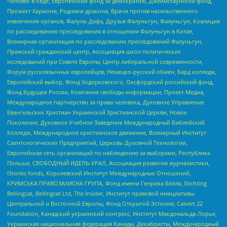
Человек в беде, Европейский фонд за демократию, Джеймстаунский фонд,
Прожект Хармони, Родники дракона, Врачи против насильственного
извлечения органов, Фалунь Дафа, Друзья Фалуньгун, Фалуньгун, Коалиция
по расследованию преследования в отношении Фалуньгун в Китае,
Всемирная организация по расследованию преследований Фалуньгун,
Пражский гражданский центр, Ассоциация школ политических
исследований при Совете Европы, Центр либеральной современности,
Форум русскоязычных европейцев, Немецко-русский обмен, Бард колледж,
Европейский выбор, Фонд Ходорковского, Оксфордский российский фонд,
Фонд Будущее России, Компания свободы информации, Проект Медиа,
Международное партнерство за права человека, Духовное Управление
Евангельских Христиан Украинской Христианской Церкви, Новое
Поколение, Духовное Учебное Заведение Международный Библейский
Колледж, Международное христианское движение, Всемирный Институт
Саентологических Предприятий, Церковь Духовной Технологии,
Европейская сеть организаций по наблюдению за выборами, Республика
Польша, СВОБОДНЫЙ ИДЕЛЬ-УРАЛ, Ассоциация развития журналистики,
IStories fonds, Королевский Институт Международных Отношений,
КРИМСЬКА ПРАВОЗАХИСНА ГРУПА, Фонд имени Генриха Бёлля, Stichting
Bellingcat, Bellingcat Ltd, The Insider, Институт правовой инициативы
Центральной и Восточной Европы, Фонд Открытой Эстонии, Calvert 22
Foundation, Канадский украинский конгресс, Институт Макдональда-Лорье,
Украинская национальная федерация Канады, Декабристы, Международный