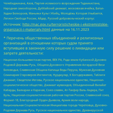
Челебиджихана, Азов, Партия исламского возрождения Таджикистана,
Народная самооборона, Дуббайский джамаат, московская ячейка, Батал-
Хаджи Белхороев, Маньяки Культ Убийц, Молодёжь Которая Улыбается,
Легион Свобода России, Айдар, Русский добровольческий корпус
Источник:
http://nac.gov.ru/terroristicheskie-i-ekstremistskie-
organizacii-i-materialy.html
данные на
16.11.2023
* Перечень общественных объединений и религиозных
организаций в отношении которых судом принято
вступившее в законную силу решение о ликвидации или
запрете деятельности:
Национал-большевистская партия, ВЕК РА, Рада земли Кубанской Духовно
Родовой Державы Русь, Община Духовного Управления Асгардской Веси
Беловодья, Славянская Община Капища Веды Перуна, Мужская Духовная
Семинария Староверов-Инглингов, Нурджулар, К Богодержавию, Таблиги
Джамаат, Свидетели Иеговы, Русское национальное единство, Национал-
социалистическое общество, Джамаат мувахидов, Объединенный Вилайат
Кабарды, Балкарии и Карачая, Союз славян, Ат-Такфир Валь-Хиджра, Пит
Буль, Национал-социалистическая рабочая партия России, Славянский союз,
Формат-18, Благородный Орден Дьявола, Армия воли народа,
Национальная Социалистическая Инициатива города Череповца, Духовно-
Родовая Держава Русь, Русское национальное единство, Древнерусской