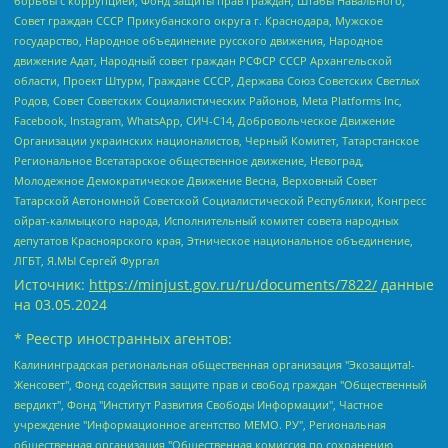
борьбы с коррупцией, Фонд защиты прав граждан, Штабы Навального,
Совет граждан СССР Прикубанского округа г. Краснодара, Мужское
государство, Народное объединение русского движения, Народное
движение Адат, Народный совет граждан РСФСР СССР Архангельской
области, Проект Штурм, Граждане СССР, Держава Союз Советских Светлых
Родов, Совет Советских Социалистических Районов, Meta Platforms Inc,
Facebook, Instagram, WhatsApp, СИЧ-С14, Добровольческое Движение
Организации украинских националистов, Черный Комитет, Татарстанское
Региональное Всетатарское общественное движение, Невоград,
Молодежное Демократическое Движение Весна, Верховный Совет
Татарской Автономной Советской Социалистической Республики, Конгресс
ойрат-калмыцкого народа, Исполнительный комитет совета народных
депутатов Красноярского края, Этническое национальное объединение,
ЛГБТ, Я.МЫ Сергей Фургал
Источник:
https://minjust.gov.ru/ru/documents/7822/
данные
на
03.05.2024
* Реестр иностранных агентов:
Калининградская региональная общественная организация "Экозащита!-Женсовет", Фонд содействия защите прав и свобод граждан "Общественный вердикт", Фонд "Институт Развития Свободы Информации", Частное учреждение "Информационное агентство МЕМО. РУ", Региональная общественная организация "Общественная комиссия по сохранению наследия академика Сахарова", Фонд поддержки свободы прессы, Санкт-Петербургская общественная правозащитная организация "Гражданский контроль", Межрегиональная общественная организация "Информационно-просветительский центр "Мемориал", Региональный Фонд "Центр Защиты Прав Средств Массовой Информации", с 05.12.2023 Фонд "Центр Защиты Прав Средств массовой информации", Региональная общественная благотворительная организация помощи беженцам и мигрантам "Гражданское содействие", Негосударственное образовательное учреждение дополнительного профессионального образования (повышение квалификации) специалистов "АКАДЕМИЯ ПО ПРАВАМ ЧЕЛОВЕКА", Свердловская региональная общественная организация "Сутяжник", Автономная некоммерческая организация "Центр независимых социологических исследований", Союз общественных объединений "Российский исследовательский центр по правам человека", Региональное общественное учреждение научно-информационный центр "МЕМОРИАЛ", Некоммерческая организация "Фонд защиты гласности", Автономная некоммерческая организация "Институт прав человека", Городская общественная организация "Екатеринбургское общество "МЕМОРИАЛ", Городская общественная организация "Рязанское историко-просветительское и правозащитное общество "Мемориал" (Рязанский Мемориал), Челябинский региональный орган общественной самодеятельности – женское общественное объединение "Женщины Евразии", Челябинский региональный орган общественной самодеятельности "Уральская правозащитная группа", Фонд содействия защите здоровья и социальной справедливости имени Андрея Рылькова, Автономная Некоммерческая Организация "Аналитический Центр Юрия Левады", Автономная некоммерческая организация социальной поддержки населения "Проект Апрель", Региональная общественная организация помощи женщинам и детям, находящимся в кризисной ситуации "Информационно-методический центр "Анна", Фонд содействия развитию массовых коммуникаций и правовому просвещению "Так-так-Так", Фонд содействия устойчивому развитию "Серебряная тайга", Свердловский региональный общественный фонд социальных проектов "Новое время", "Idel.Реалии", Кавказ.Реалии, Крым.Реалии, Телеканал Настоящее Время, Татаро-башкирская служба Радио Свобода (Azatliq Radiosi), Радио Свободная Европа/Радио Свобода (PCE/PC), "Сибирь.Реалии", "Фактограф", Благотворительный фонд помощи осужденным и их семьям, Автономная некоммерческая организация "Институт глобализации и социальных движений", Фонд "В защиту прав заключенных", Частное учреждение "Центр поддержки и содействия развитию средств массовой информации", Пензенский региональный общественный благотворительный фонд "Гражданский союз", "Север.Реалии", Некоммерческая организация Фонд "Правовая инициатива", Общество с ограниченной ответственностью "Радио Свободная Европа/Радио Свобода", Чешское информационное агентство "MEDIUM-ORIENT", Красноярская региональная общественная организация "Мы против СПИДа", Камалягин Денис Николаевич, Маркелов Сергей Евгеньевич, Пономарев Лев Александрович, Савицкая Людмила Алексеевна, Автономная некоммерческая организация "Центр по работе с проблемой насилия "НАСИЛИЮ.НЕТ", Межрегиональный профессиональный союз работников здравоохранения "Альянс врачей", Юридическое лицо, зарегистрированное в Латвийской Республике, SIA "Medusa Project" (регистрационный номер 40103797863, дата регистрации 10.06.2014), Некоммерческая организация "Фонд по борьбе с коррупцией", Автономная некоммерческая организация "Институт права и публичной политики", Баданин Роман Сергеевич, Гликин Максим Александрович, Железнова Мария Михайловна, Лукьянова Юлия Сергеевна, Маетная Елизавета Витальевна, Маняхин Петр Борисович, Чуракова Ольга Владимировна, Ярош Юлия Петровна, Юридическое лицо "The Insider SIA", зарегистрированное в Риге, Латвийская Республика (дата регистрации 26.06.2015), являющееся администратором доменного имени интернет-издания "The Insider SIA", https://theins.ru, Постернак Алексей Евгеньевич, Рубин Михаил Аркадьевич, Анин Роман Александрович, Юридическое лицо Istories fonds, зарегистрированное в Латвийской Республике (регистрационный номер 50008295751, дата регистрации 24.02.2020), Великовский Дмитрий Александрович, Долинина Ирина Николаевна, Мароховская Алеся Алексеевна, Шлейнов Роман Юрьевич, Шмагун Олеся Валентиновна, Общество с ограниченной ответственностью "Альтаир 2021", Общество с ограниченной ответственностью "Вега 2021", Общество с ограниченной ответственностью "Главный редактор 2021", Общество с ограниченной ответственностью "Ромашки монолит", Важенков Артем Валерьевич, Ивановская областная общественная организация "Центр гендерных исследований", Гурман Юрий Альбертович, Медиапроект "ОВД-Инфо", Егоров Владимир Владимирович, Жилинский Владимир Александрович, Общество с ограниченной ответственностью "ЗП", Иванова София Юрьевна, Карезина Инна Павловна, Кильтау Екатерина Викторовна, Петров Алексей Викторович, Пискунов Сергей Евгеньевич, Смирнов Сергей Сергеевич, Тихонов Михаил Сергеевич, Общество с ограниченной ответственностью "ЖУРНАЛИСТ-ИНОСТРАННЫЙ АГЕНТ", Арапова Галина Юрьевна, Вольтская Татьяна Анатольевна, Американская компания "Mason G.E.S. Anonymous Foundation" (США), являющаяся владельцем интернет-издания https://mnews.world/, Компания "Stichting Bellingcat", зарегистрированная в Нидерландах (дата регистрации 11.07.2018), Захаров Андрей Вячеславович, Клепиковская Екатерина Дмитриевна, Общество с ограниченной ответственностью "МЕМО", Перл Роман Александрович, Симонов Евгений Алексеевич, Соловьева Елена Анатольевна, Сотников Даниил Владимирович, Сурначева Елизавета Дмитриевна, Автономная некоммерческая организация по защите прав человека и информированию населения "Якутия – Наше Мнение", Общество с ограниченной ответственностью "Москоу диджитал медиа", с 26.01.2023 Общество с ограниченной ответственностью "Чайка Белые сады", Ветошкина Валерия Валерьевна, Заговора Максим Александрович, Межрегиональное общественное движение "Российская ЛГБТ - сеть", Оленичев Максим Владимирович, Павлов Иван Юрьевич, Скворцова Елена Сергеевна, Общество с ограниченной ответственностью "Как бы инагент", Кочетков Игорь Викторович, Общество с ограниченной ответственностью "Честные выборы", Еланчик Олег Александрович, Общество с ограниченной ответственностью "Нобелевский призыв", Гималова Регина Эмилевна, Григорьев Андрей Валерьевич, Григорьева Алина Александровна, Ассоциация по содействию защите прав призывников, альтернативнослужащих и военнослужащих "Правозащитная группа "Гражданин.Армия.Право", Хисамова Регина Фаритовна, Автономная некоммерческая организация по реализации социально-правовых программ "Лилит", Дальневосточное общественное движение "Маяк", Санкт-Петербургская ЛГБТ-инициативная группа "Выход", Инициативная группа ЛГБТ+ "Реверс", Алексеев Андрей Викторович, Бекбулатова Таисия Львовна, Беляев Иван Михайлович, Владыкина Елена Сергеевна, Гельман Марат Александрович, Никульшина Вероника Юрьевна, Толоконникова Надежда Андреевна, Шендерович Виктор Анатольевич, Общество с ограниченной ответственностью "Данное сообщение", Общество с ограниченной ответственностью Издательский дом "Новая глава", Айнбиндер Александра Александровна, Московский комьюнити-центр для ЛГБТ+инициатив, Благотворительный фонд развития филантропии, Deutsche Welle (Германия, Kurt-Schumacher-Strasse 3, 53113 Bonn), Борзунова Мария Михайловна, Воробьев Виктор Викторович, Голубева Анна Львовна, Константинова Алла Михайловна, Малкова Ирина Владимировна, Мурадов Мурад Абдулгалимович, Осетинская Елизавета Николаевна, Понасенков Евгений Николаевич, Ганапольский Матвей Юрьевич, Киселев Евгений Алексеевич, Борухович Ирина Григорьевна, Дремин Иван Тимофеевич, Дубровский Дмитрий Викторович, Красноярская региональная общественная организация поддержки и развития альтернативных образовательных технологий и межкультурных коммуникаций "ИНТЕРРА", Маяковская Екатерина Алексеевна, Фейгин Марк Захарович, Филимонов Андрей Викторович, Дзугкоева Регина Николаевна, Доброхотов Роман Александрович, Дудь Юрий Александрович, Елкин Сергей Владимирович, Кругликов Кирилл Игоревич, Сабунаева Мария Леонидовна, Семенов Алексей Владимирович, Шаинян Карен Багратович, Шульман Екатерина Михайловна, Асафьев Артур Валерьевич, Вахштайн Виктор Семенович, Венедиктов Алексей Алексеевич, Лушникова Екатерина Евгеньевна, Волков Леонид Михайлович, Невзоров Александр Глебович, Пархоменко Сергей Борисович, Сироткин Ярослав Николаевич, Кара-Мурза Владимир Владимирович, Баранова Наталья Владимировна, Гозман Леонид Яковлевич, Кагарлицкий Борис Юльевич, Климарев Михаил Валерьевич, Милов Владимир Станиславович, Автономная некоммерческая организация Краснодарский центр современного искусства "Типография", Моргенштерн Алишер Тагирович, Соболь Любовь Эдуардовна, Общество с ограниченной ответственностью "ЛИЗА НОРМ", Каспаров Гарри Кимович, Ходорковский Михаил Борисович, Общество с ограниченной ответственностью "Апрельские тезисы", Данилович Ирина Брониславовна, Кашин Олег Владимирович, Петров Николай Владимирович, Пивоваров Алексей Владимирович, Соколов Михаил Владимирович, Цветкова Юлия Владимировна, Чичваркин Евгений Александрович, Комитет против пыток/Команда против пыток, Общество с ограниченной ответственностью "Первый научный", Общество с ограниченной ответственностью "Вертолет и ко", Белоцерковская Вероника Борисовна, Кац Максим Евгеньевич, Лазарева Татьяна Юрьевна, Шаведдинов Руслан Табризович, Яшин Илья Валерьевич, Общество с ограниченной ответственностью "Иноагент ААВ", Алешковский Дмитрий Петрович, Альбац Евгения Марковна, Быков Дмитрий Львович, Галямина Юлия Евгеньевна, Лойко Сергей Леонидович, Мартынов Кирилл Константинович, Медведев Сергей Александрович, Крашенинников Федор Геннадиевич, Гордеева Катерина Вл