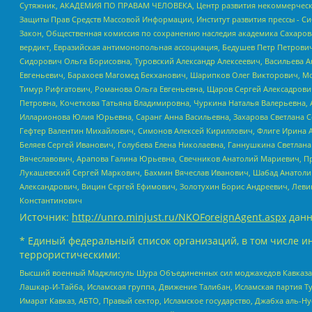
Сутяжник, АКАДЕМИЯ ПО ПРАВАМ ЧЕЛОВЕКА, Центр развития некоммерческих
Защиты Прав Средств Массовой Информации, Институт развития прессы - Си
Закон, Общественная комиссия по сохранению наследия академика Сахаров
вердикт, Евразийская антимонопольная ассоциация, Бедушев Петр Петрови
Сидорович Ольга Борисовна, Туровский Александр Алексеевич, Васильева А
Евгеньевич, Барахоев Магомед Бекханович, Шарипков Олег Викторович, М
Тимур Рифгатович, Романова Ольга Евгеньевна, Щаров Сергей Алексадрови
Петровна, Кочеткова Татьяна Владимировна, Чуркина Наталья Валерьевна, 
Илларионова Юлия Юрьевна, Саранг Анна Васильевна, Захарова Светлана 
Гефтер Валентин Михайлович, Симонов Алексей Кириллович, Флиге Ирина 
Беляев Сергей Иванович, Голубева Елена Николаевна, Ганнушкина Светлана
Вячеславович, Арапова Галина Юрьевна, Свечников Анатолий Мариевич, П
Лукашевский Сергей Маркович, Бахмин Вячеслав Иванович, Шабад Анатоли
Александрович, Вицин Сергей Ефимович, Золотухин Борис Андреевич, Леви
Константинович
Источник:
http://unro.minjust.ru/NKOForeignAgent.aspx
данн
* Единый федеральный список организаций, в том числе и
террористическими:
Высший военный Маджлисуль Шура Объединенных сил моджахедов Кавказа, Ко
Лашкар-И-Тайба, Исламская группа, Движение Талибан, Исламская партия Т
Имарат Кавказ, АБТО, Правый сектор, Исламское государство, Джабха аль-