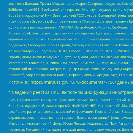
комитет в Швеции, Проект Медуза, Фонд Андрея Сахарова, Форум свободной 
Solidarus, КрымSOS, Свободный университет, Институт государственного у
борьбы с коррупцией Инк, Завет церквей TCCN, Агора, Всемирный фонд при
имени Бориса Звозскова, Дом прав человека Тбилиси, Дом прав человека Ер
журналистов расследователей, АЛЛАТРА, За свободную Россию, Свободная Б
Комитет-2024, Центрально-Европейский университет, Центр восточноевроп
европейской политики, Академическая сеть Восточная Европа, Российский к
поддержки, Свободная Россия Берлин, Свободная Россия Северный Рейн-Вест
Крымскотатарский Ресурсный Центр, Глобальный союз IndustriALL, Russian E
Европы, Фонд имени Фридриха Эберта, XZ gGmbH, Мобильная академия поддержк
International Education, Антивоенное движение Антальи, Открытый диало
отношений им Нормана Патерсона, Центр Гражданских Свобод, Фонд Бориса
Прометей, Stop Occupation of Karelia, Вернись живым, Фридом Хаус, СОТА 
Источник:
https://minjust.gov.ru/ru/documents/7756/
данные
* Сведения реестра НКО, выполняющих функции иностранн
Лилит, Правозащитная группа Гражданин.Армия.Право, Нижегородский цент
борьбы с коррупцией, Альянс врачей, НАСИЛИЮ.НЕТ, Мы против СПИДа, СВЕ
содействия развитию средств массовой информации, Горячая Линия, В защ
охраны здоровья и защиты прав граждан, Благотворительный фонд помощи ос
Мемориал, Аналитический Центр Юрия Левады, Издательство Парк Гагарина
гласности, Российский исследовательский центр по правам человека, Даль