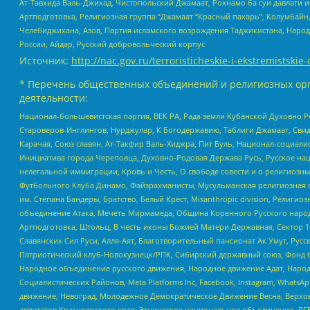
Ат-Тавхида Валь-Джихад, Чистопольский Джамаат, Рохнамо ба суи давлати и
Артподготовка, Религиозная группа “Джамаат “Красный пахарь”, Колумбайн
Челебиджихана, Азов, Партия исламского возрождения Таджикистана, Народ
России, Айдар, Русский добровольческий корпус
Источник:
http://nac.gov.ru/terroristicheskie-i-ekstremistskie-
* Перечень общественных объединений и религиозных орг
деятельности:
Национал-большевистская партия, ВЕК РА, Рада земли Кубанской Духовно
Староверов-Инглингов, Нурджулар, К Богодержавию, Таблиги Джамаат, Сви
Карачая, Союз славян, Ат-Такфир Валь-Хиджра, Пит Буль, Национал-социал
Инициатива города Череповца, Духовно-Родовая Держава Русь, Русское н
нелегальной иммиграции, Кровь и Честь, О свободе совести и о религиоз
Футбольного Клуба Динамо, Файзрахманисты, Мусульманская религиозная о
им. Степана Бандеры, Братство, Белый Крест, Misanthropic division, Рели
объединение Атака, Мечеть Мирмамеда, Община Коренного Русского народа
Артподготовка, Штольц, В честь иконы Божией Матери Державная, Сектор 1
Славянских Сил Руси, Алля-Аят, Благотворительный пансионат Ак Умут, Русск
Патриотический клуб-Новокузнецк/РПК, Сибирский державный союз, Фонд б
Народное объединение русского движения, Народное движение Адат, Народ
Социалистических Районов, Meta Platforms Inc, Facebook, Instagram, Wha
движение, Невоград, Молодежное Демократическое Движение Весна, Верхов
депутатов Красноярского края, Этническое национальное объединение, ЛГ