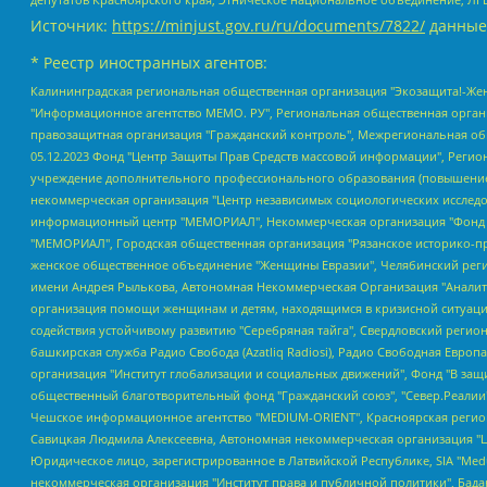
Источник:
https://minjust.gov.ru/ru/documents/7822/
данные
* Реестр иностранных агентов:
Калининградская региональная общественная организация "Экозащита!-Женсовет", Фонд содействия защите прав и свобод граждан "Общественный вердикт", Фонд "Институт Развития Свободы Информации", Частное учреждение "Информационное агентство МЕМО. РУ", Региональная общественная организация "Общественная комиссия по сохранению наследия академика Сахарова", Фонд поддержки свободы прессы, Санкт-Петербургская общественная правозащитная организация "Гражданский контроль", Межрегиональная общественная организация "Информационно-просветительский центр "Мемориал", Региональный Фонд "Центр Защиты Прав Средств Массовой Информации", с 05.12.2023 Фонд "Центр Защиты Прав Средств массовой информации", Региональная общественная благотворительная организация помощи беженцам и мигрантам "Гражданское содействие", Негосударственное образовательное учреждение дополнительного профессионального образования (повышение квалификации) специалистов "АКАДЕМИЯ ПО ПРАВАМ ЧЕЛОВЕКА", Свердловская региональная общественная организация "Сутяжник", Автономная некоммерческая организация "Центр независимых социологических исследований", Союз общественных объединений "Российский исследовательский центр по правам человека", Региональное общественное учреждение научно-информационный центр "МЕМОРИАЛ", Некоммерческая организация "Фонд защиты гласности", Автономная некоммерческая организация "Институт прав человека", Городская общественная организация "Екатеринбургское общество "МЕМОРИАЛ", Городская общественная организация "Рязанское историко-просветительское и правозащитное общество "Мемориал" (Рязанский Мемориал), Челябинский региональный орган общественной самодеятельности – женское общественное объединение "Женщины Евразии", Челябинский региональный орган общественной самодеятельности "Уральская правозащитная группа", Фонд содействия защите здоровья и социальной справедливости имени Андрея Рылькова, Автономная Некоммерческая Организация "Аналитический Центр Юрия Левады", Автономная некоммерческая организация социальной поддержки населения "Проект Апрель", Региональная общественная организация помощи женщинам и детям, находящимся в кризисной ситуации "Информационно-методический центр "Анна", Фонд содействия развитию массовых коммуникаций и правовому просвещению "Так-так-Так", Фонд содействия устойчивому развитию "Серебряная тайга", Свердловский региональный общественный фонд социальных проектов "Новое время", "Idel.Реалии", Кавказ.Реалии, Крым.Реалии, Телеканал Настоящее Время, Татаро-башкирская служба Радио Свобода (Azatliq Radiosi), Радио Свободная Европа/Радио Свобода (PCE/PC), "Сибирь.Реалии", "Фактограф", Благотворительный фонд помощи осужденным и их семьям, Автономная некоммерческая организация "Институт глобализации и социальных движений", Фонд "В защиту прав заключенных", Частное учреждение "Центр поддержки и содействия развитию средств массовой информации", Пензенский региональный общественный благотворительный фонд "Гражданский союз", "Север.Реалии", Некоммерческая организация Фонд "Правовая инициатива", Общество с ограниченной ответственностью "Радио Свободная Европа/Радио Свобода", Чешское информационное агентство "MEDIUM-ORIENT", Красноярская региональная общественная организация "Мы против СПИДа", Камалягин Денис Николаевич, Маркелов Сергей Евгеньевич, Пономарев Лев Александрович, Савицкая Людмила Алексеевна, Автоно