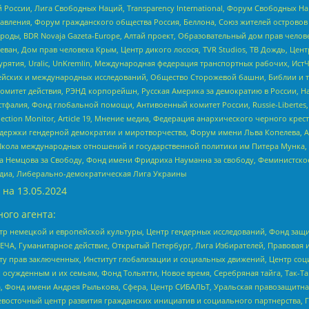
России, Лига Свободных Наций, Transparеncy International, Форум Свободных Н
правления, Форум гражданского общества Россия, Беллона, Союз жителей острово
роды, BDR Novaja Gazeta-Europe, Алтай проект, Образовательный дом прав челов
еван, Дом прав человека Крым, Центр дикого лосося, TVR Studios, ТВ Дождь, Це
урятия, Uralic, UnKremlin, Международная федерация транспортных рабочих, Ист
ейских и международных исследований, Общество Сторожевой башни, Библии и тр
омитет действия, РЭНД корпорейшн, Русская Америка за демократию в России, Н
фалия, Фонд глобальной помощи, Антивоенный комитет России, Russie-Libertes, L
lection Monitor, Article 19, Мнение медиа, Федерация анархического черного кр
и гендерной демократии и миротворчества, Форум имени Льва Копелева, American C
г, Школа международных отношений и государственной политики им Питера Мунка
 Немцова за Свободу, Фонд имени Фридриха Науманна за свободу, Феминистско
медиа, Либерально-демократическая Лига Украины
 на
13.05.2024
ого агента:
р немецкой и европейской культуры, Центр гендерных исследований, Фонд защи
ЧА, Гуманитарное действие, Открытый Петербург, Лига Избирателей, Правовая 
иту прав заключенных, Институт глобализации и социальных движений, Центр 
ужденным и их семьям, Фонд Тольятти, Новое время, Серебряная тайга, Так-Так-
, Фонд имени Андрея Рылькова, Сфера, Центр СИБАЛЬТ, Уральская правозащитна
невосточный центр развития гражданских инициатив и социального партнерства, 