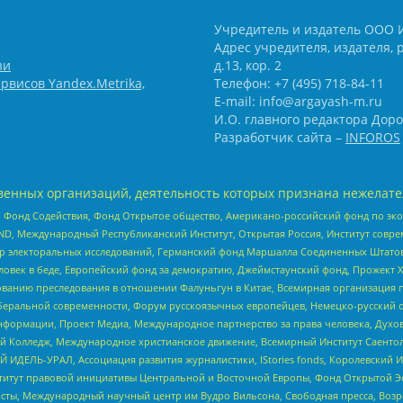
Учредитель и издатель ООО 
Адрес учредителя, издателя, р
зи
д.13, кор. 2
рвисов Yandex.Metrika,
Телефон: +7 (495) 718-84-11
E-mail: info@argayash-m.ru
И.О. главного редактора Доро
Разработчик сайта –
INFOROS
енных организаций, деятельность которых признана нежелате
 Фонд Содействия, Фонд Открытое общество, Американо-российский фонд по э
 Международный Республиканский Институт, Открытая Россия, Институт совре
р электоральных исследований, Германский фонд Маршалла Соединенных Штатов
еловек в беде, Европейский фонд за демократию, Джеймстаунский фонд, Прожект
дованию преследования в отношении Фалуньгун в Китае, Всемирная организация 
беральной современности, Форум русскоязычных европейцев, Немецко-русский о
формации, Проект Медиа, Международное партнерство за права человека, Духов
 Колледж, Международное христианское движение, Всемирный Институт Саентол
 ИДЕЛЬ-УРАЛ, Ассоциация развития журналистики, IStories fonds, Королевск
r, Институт правовой инициативы Центральной и Восточной Европы, Фонд Открытой Э
ты, Международный научный центр им Вудро Вильсона, Свободная пресса, Возро