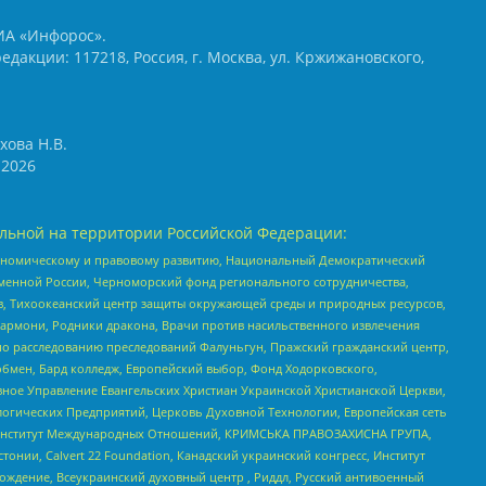
ИА «Инфорос».
едакции: 117218, Россия, г. Москва, ул. Кржижановского,
хова Н.В.
2026
льной на территории Российской Федерации:
кономическому и правовому развитию, Национальный Демократический
менной России, Черноморский фонд регионального сотрудничества,
, Тихоокеанский центр защиты окружающей среды и природных ресурсов,
 Хармони, Родники дракона, Врачи против насильственного извлечения
по расследованию преследований Фалуньгун, Пражский гражданский центр,
бмен, Бард колледж, Европейский выбор, Фонд Ходорковского,
ное Управление Евангельских Христиан Украинской Христианской Церкви,
огических Предприятий, Церковь Духовной Технологии, Европейская сеть
ий Институт Международных Отношений, КРИМСЬКА ПРАВОЗАХИСНА ГРУПА,
стонии, Calvert 22 Foundation, Канадский украинский конгресс, Институт
ждение, Всеукраинский духовный центр , Риддл, Русский антивоенный