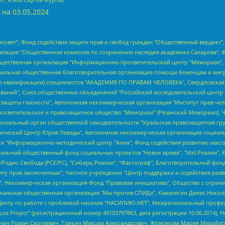
 на
03.05.2024
мная некоммерческая организация "Центр по работе с проблемой насилия "НАСИЛИЮ.НЕТ", Межрегиональный профессиональный союз работников здравоохранения "Альянс врачей", Юридическое лицо, зарегистрированное в Латвийской Республике, SIA "Medusa Project" (регистрационный номер 40103797863, дата регистрации 10.06.2014), Некоммерческая организация "Фонд по борьбе с коррупцией", Автономная некоммерческая организация "Институт права и публичной политики", Баданин Роман Сергеевич, Гликин Максим Александрович, Железнова Мария Михайловна, Лукьянова Юлия Сергеевна, Маетная Елизавета Витальевна, Маняхин Петр Борисович, Чуракова Ольга Владимировна, Ярош Юлия Петровна, Юридическое лицо "The Insider SIA", зарегистрированное в Риге, Латвийская Республика (дата регистрации 26.06.2015), являющееся администратором доменного имени интернет-издания "The Insider SIA", https://theins.ru, Постернак Алексей Евгеньевич, Рубин Михаил Аркадьевич, Анин Роман Александрович, Юридическое лицо Istories fonds, зарегистрированное в Латвийской Республике (регистрационный номер 50008295751, дата регистрации 24.02.2020), Великовский Дмитрий Александрович, Долинина Ирина Николаевна, Мароховская Алеся Алексеевна, Шлейнов Роман Юрьевич, Шмагун Олеся Валентиновна, Общество с ограниченной ответственностью "Альтаир 2021", Общество с ограниченной ответственностью "Вега 2021", Общество с ограниченной ответственностью "Главный редактор 2021", Общество с ограниченной ответственностью "Ромашки монолит", Важенков Артем Валерьевич, Ивановская областная общественная организация "Центр гендерных исследований", Гурман Юрий Альбертович, Медиапроект "ОВД-Инфо", Егоров Владимир Владимирович, Жилинский Владимир Александрович, Общество с ограниченной ответственностью "ЗП", Иванова София Юрьевна, Карезина Инна Павловна, Кильтау Екатерина Викторовна, Петров Алексей Викторович, Пискунов Сергей Евгеньевич, Смирнов Сергей Сергеевич, Тихонов Михаил Сергеевич, Общество с ограниченной ответственностью "ЖУРНАЛИСТ-ИНОСТРАННЫЙ АГЕНТ", Арапова Галина Юрьевна, Вольтская Татьяна Анатольевна, Американская компания "Mason G.E.S. Anonymous Foundation" (США), являющаяся владельцем интернет-издания https://mnews.world/, Компания "Stichting Bellingcat", зарегистрированная в Нидерландах (дата регистрации 11.07.2018), Захаров Андрей Вячеславович, Клепиковская Екатерина Дмитриевна, Общество с ограниченной ответственностью "МЕМО", Перл Роман Александрович, Симонов Евгений Алексеевич, Соловьева Елена Анатольевна, Сотников Даниил Владимирович, Сурначева Елизавета Дмитриевна, Автономная некоммерческая организация по защите прав человека и информированию населения "Якутия – Наше Мнение", Общество с ограниченной ответственностью "Москоу диджитал медиа", с 26.01.2023 Общество с ограниченной ответственностью "Чайка Белые сады", Ветошкина Валерия Валерьевна, Заговора Максим Александрович, Межрегиональное общественное движение "Российская ЛГБТ - сеть", Оленичев Максим Владимирович, Павлов Иван Юрьевич, Скворцова Елена Сергеевна, Общество с ограниченной ответственностью "Как бы инагент", Кочетков Игорь Викторович, Общество с ограниченной ответственностью "Честные выборы", Еланчик Олег Александрович, Общество с ограниченной ответственностью "Нобелевский призыв", Гималова Регина Эмилевна, Григорьев Андрей Валерьевич, Григорьева Алина Александровна, Ассоциация по содействию защите прав призывников, альтернативнослужащих и военнослужащих "Правозащитная группа "Гражданин.Армия.Право", Хисамова Регина Фаритовна, Автономная некоммерческая организация по реализации социально-правовых программ "Лилит", Дальн