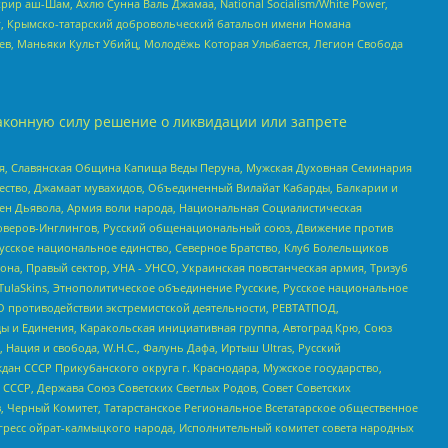
рир аш-Шам, Ахлю Сунна Валь Джамаа, National Socialism/White Power,
рг, Крымско-татарский добровольческий батальон имени Номана
оев, Маньяки Культ Убийц, Молодёжь Которая Улыбается, Легион Свобода
аконную силу решение о ликвидации или запрете
ья, Славянская Община Капища Веды Перуна, Мужская Духовная Семинария
щество, Джамаат мувахидов, Объединенный Вилайат Кабарды, Балкарии и
ден Дьявола, Армия воли народа, Национальная Социалистическая
роверов-Инглингов, Русский общенациональный союз, Движение против
усское национальное единство, Северное Братство, Клуб Болельщиков
а, Правый сектор, УНА - УНСО, Украинская повстанческая армия, Тризуб
 TulaSkins, Этнополитическое объединение Русские, Русское национальное
О противодействии экстремистской деятельности, РЕВТАТПОД,
ы и Единения, Каракольская инициативная группа, Автоград Крю, Союз
 Нация и свобода, W.H.С., Фалунь Дафа, Иртыш Ultras, Русский
ан СССР Прикубанского округа г. Краснодара, Мужское государство,
СССР, Держава Союз Советских Светлых Родов, Совет Советских
в, Черный Комитет, Татарстанское Региональное Всетатарское общественное
гресс ойрат-калмыцкого народа, Исполнительный комитет совета народных