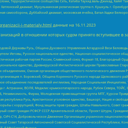
сломи, Террористическое сообщество Сеть, Катиба Таухид валь-Джихад, Хайят Тах
, Хатлонский джамаат, Мусульманская религиозная группа п. Кушкуль г. Оренбу
ная самооборона, Дуббайский джамаат, московская ячейка, Батал-Хаджи Белхор
organizacii-i-materialy.html
данные на
16.11.2023
анизаций в отношении которых судом принято вступившее в з
 Родовой Державы Русь, Община Духовного Управления Асгардской Веси Беловод
детели Иеговы, Русское национальное единство, Национал-социалистическое об
истическая рабочая партия России, Славянский союз, Формат-18, Благородный Ор
ациональное единство, Древнерусской Инглистической церкви Православных Ста
ных объединениях, Омская организация общественного политического движения Р
рганизация п. Боровский, Община Коренного Русского народа Щелковского район
гиозное объединение последователей инглиизма, Народная Социальная Инициатива,
 г. Астрахани, ВОЛЯ, Меджлис крымскотатарского народа, Рубеж Севера, ТОЙС, 
6, Независимость, Фирма, Молодежная правозащитная группа МПГ, Курсом Правд
ая республика Русь, Арестантское уголовное единство, Башкорт, Нация и свобода,
орьбы с коррупцией, Фонд защиты прав граждан, Штабы Навального, Совет гражд
ный совет граждан РСФСР СССР Архангельской области, Проект Штурм, Граждане 
tsApp, СИЧ-С14, Добровольческое Движение Организации украинских националисто
ный Совет Татарской Автономной Советской Социалистической Республики, Кон
БТ, Я.МЫ Сергей Фургал