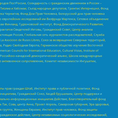
ародов ПостРоссии, Солидарность с гражданским движением в России –
в Тисима и Хабомаи, Съезд народных депутатов, Гринпис Интернешнл, Фонд
ека Чернигов, Фонд Дом Прав Человека, Белорусский дом прав человека
нтр европейских исследований им Вилфрида Мартенса, Сетевое объединение
Чам Финланд, Гудзоновский институт, Фонд Демократического Развития,
актатов Свидетелей Иеговы, Гражданский Совет, Центр анализа
астоящая Россия, Глобальная сеть журналистов-расследователей, Служба
a Asocicion de Rusos Libres, Союз за возвращение Северных территорий,
еста, Радио Свободная Европа, Германское общество изучения Восточной
ouncils for International Education, Cultural Vistas, Institute of
, Российско-канадский демократический альянс, Школа международных
е антивоенное сопротивление, Комитет независимости Ингушетии,
ты прав граждан Штаб, Институт права и публичной политики, Фонд
инициатива, Гражданский Союз, Хасдей Ерушалаим, Центр поддержки и
социально-информационных инициатив Действие, Благотворительный фонд
Так, Сова, центр Анна, Проект Апрель, Самарская губерния, Эра здоровья,
я группа, Женщины Евразии, Институт прав человека, Фонд защиты
Гражданское действие, Центр независимых социологических исследований,