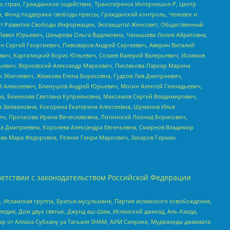
стран, Гражданское содействие, Трансперенси Интернешнл-Р, Центр
н, Фонд поддержки свободы прессы, Гражданский контроль, Человек и
тут Развития Свободы Информации, Экозащита!-Женсовет, Общественный
й Павел Юрьевич, Шнырова Ольга Вадимовна, Чанышева Лилия Айратовна,
ин Сергей Георгиевич, Пивоваров Андрей Сергеевич, Аверин Виталий
вич, Каргалицкий Борис Юльевич, Созаев Валерий Валерьевич, Исламов
льевич, Верховский Александр Маркович, Пислакова-Паркер Марина
н Збигневич, Жемкова Елена Борисовна, Гудков Лев Дмитриевич,
й Алексеевич, Блинушов Андрей Юрьевич, Мосин Алексей Геннадьевич,
а, Баженова Светлана Куприяновна, Максимов Сергей Владимирович,
а Залмановна, Кокорина Екатерина Алексеевна, Шуманов Илья
ч, Протасова Ирина Вячеславовна, Литинский Леонид Борисович,
а Дмитриевна, Королева Александра Евгеньевна, Смирнов Владимир
ова Мара Федоровна, Резник Генри Маркович, Захаров Герман
етствии с законодательством Российской Федерации
 Исламская группа, Братья-мусульмане, Партия исламского освобождения,
едия, Дом двух святых, Джунд аш-Шам, Исламский джихад, Аль-Каида,
жр от Аллаха Субхану уа Тагьаля SHAM, АУМ Синрике, Муджахеды джамаата