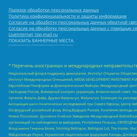
Порядок обработки персональных данных
Политика конфиденциальности и защиты информации
Согласие на обработку персональных данных обратной свя
Согласие на обработку персональных данных с помощью се
LiveInternet, top.mail.ru
ПОКАЗАТЬ БАННЕРНЫЕ МЕСТА
* Перечень иностранных и международных неправительств
Национальный фонд в поддержку демократии, Институт Открытое Общество
Институт Международных Отношений, MEDIA DEVELOPMENT INVESTMENT FUND,
Европейская Платформа за Демократические Выборы, Международный цент
Свободная Россия, Всемирный конгресс украинцев, Атлантический совет, Ч
органов, Фалунь Дафа, Друзья Фалуньгун, Фалуньгун, Коалиция по рассле
Ассоциация школ политических исследований при Совете Европы, Центр ли
Оксфордский российский фонд, Фонд Будущее России, Компания свободы ин
Новое Поколение, Духовное Учебное Заведение Международный Библейский
организаций по наблюдению за выборами, Республика Польша, СВОБОДНЫЙ
Фонд имени Генриха Бёлля, Stichting Bellingcat, Bellingcat Ltd, The Inside
Макдональда-Лорье, Украинская национальная федерация Канады, Декабрис