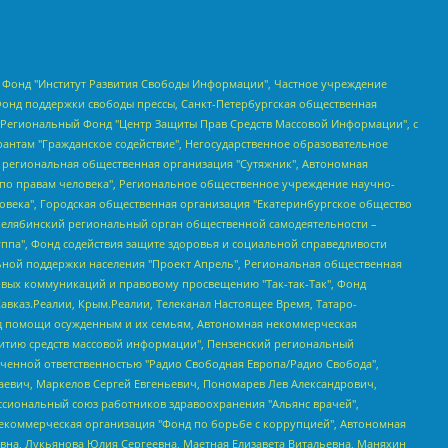
евосточное общественное движение "Маяк", Санкт-Петербургская ЛГБТ-инициативная группа "Выход", Инициативная группа ЛГБТ+ "Реверс", Алексеев Андрей Викторович, Бекбулатова Таисия Львовна, Беляев Иван Михайлович, Владыкина Елена Сергеевна, Гельман Марат Александрович, Никульшина Вероника Юрьевна, Толоконникова Надежда Андреевна, Шендерович Виктор Анатольевич, Общество с ограниченной ответственностью "Данное сообщение", Общество с ограниченной ответственностью Издательский дом "Новая глава", Айнбиндер Александра Александровна, Московский комьюнити-центр для ЛГБТ+инициатив, Благотворительный фонд развития филантропии, Deutsche Welle (Германия, Kurt-Schumacher-Strasse 3, 53113 Bonn), Борзунова Мария Михайловна, Воробьев Виктор Викторович, Голубева Анна Львовна, Константинова Алла Михайловна, Малкова Ирина Владимировна, Мурадов Мурад Абдулгалимович, Осетинская Елизавета Николаевна, Понасенков Евгений Николаевич, Ганапольский Матвей Юрьевич, Киселев Евгений Алексеевич, Борухович Ирина Григорьевна, Дремин Иван Тимофеевич, Дубровский Дмитрий Викторович, Красноярская региональная общественная организация поддержки и развития альтернативных образовательных технологий и межкультурных коммуникаций "ИНТЕРРА", Маяковская Екатерина Алексеевна, Фейгин Марк Захарович, Филимонов Андрей Викторович, Дзугкоева Регина Николаевна, Доброхотов Роман Александрович, Дудь Юрий Александрович, Елкин Сергей Владимирович, Кругликов Кирилл Игоревич, Сабунаева Мария Леонидовна, Семенов Алексей Владимирович, Шаинян Карен Багратович, Шульман Екатерина Михайловна, Асафьев Артур Валерьевич, Вахштайн Виктор Семенович, Венедиктов Алексей Алексеевич, Лушникова Екатерина Евгеньевна, Волков Леонид Михайлович, Невзоров Александр Глебович, Пархоменко Сергей Борисович, Сироткин Ярослав Николаевич, Кара-Мурза Владимир Владимирович, Баранова Наталья Владимировна, Гозман Леонид Яковлевич, Кагарлицкий Борис Юльевич, Климарев Михаил Валерьевич, Милов Владимир Станиславович, Автономная некоммерческая организация Краснодарский центр современного искусства "Типография", Моргенштерн Алишер Тагирович, Соболь Любовь Эдуардовна, Общество с ограниченной ответственностью "ЛИЗА НОРМ", Каспаров Гарри Кимович, Ходорковский Михаил Борисович, Общество с ограниченной ответственностью "Апрельские тезисы", Данилович Ирина Брониславовна, Кашин Олег Владимирович, Петров Николай Владимирович, Пивоваров Алексей Владимирович, Соколов Михаил Владимирович, Цветкова Юлия Владимировна, Чичваркин Евгений Александрович, Комитет против пыток/Команда против пыток, Общество с ограниченной ответственностью "Первый научный", Общество с ограниченной ответственностью "Вертолет и ко", Белоцерковская Вероника Борисовна, Кац Максим Евгеньевич, Лазарева Татьяна Юрьевна, Шаведдинов Руслан Табризович, Яшин Илья Валерьевич, Общество с ограниченной ответственностью "Иноагент ААВ", Алешковский Дмитрий Петрович, Альбац Евгения Марковна, Быков Дмитрий Львович, Галямина Юлия Евгеньевна, Лойко Сергей Леонидович, Мартынов Кирилл Константинович, Медведев Сергей Александрович, Крашенинников Федор Геннадиевич, Гордеева Катерина Вл