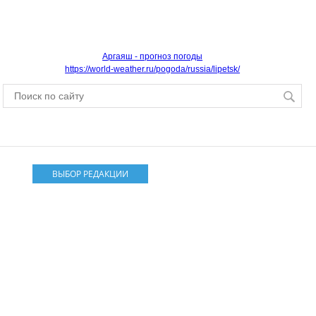
Аргаяш - прогноз погоды
https://world-weather.ru/pogoda/russia/lipetsk/
ВЫБОР РЕДАКЦИИ