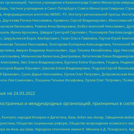
 организаций, Частное учреждение в Калининграде Совета Министров северных 
бирь, Частное учреждение в Санкт-Петербурге Совета Министров Северных Стра
а, Информационное агентство МЕМО. РУ, Институт региональной прессы, Инсти
ч, Дзугкоева Регина Николаевна, Кривенко Сергей Владимирович, Милославски
настасия Евгеньевна, Ривина Анна Валерьевна, Бойко Анатолий Николаевич, Дуг
ошель Ирина Ароновна, Шведов Григорий Сергеевич, Пономарев Лев Александро
ч, Цирульников Борис Альбертович, Гасан Ольга Павловна, Паутов Юрий Анато
Акимова Татьяна Николаевна, Золотарева Екатерина Александровна, Рачинский Я
Сергеевна, Аверин Владимир Анатольевич, Щур Татьяна Михайловна, Щур Никола
Анатольевна, Мельникова Валентина Дмитриевна, Вититинова Елена Владимировн
 Алексеевна, Закс Елена Владимировна, Буртина Елена Юрьевна, Гендель Людмил
рохоров Вадим Юрьевич, Шахова Елена Владимировна, Подузов Сергей Васильеви
й Ефимович, Сухих Дарья Николаевна, Орлов Олег Петрович, Добровольская Анн
нсон Лев Семенович, Локшина Татьяна Иосифовна, Орлов Олег Петрович, Поляк
ые на
24.03.2022
ностранных и международных организаций, признанных в соотв
нгресс народов Ичкерии и Дагестана, База, Асбат аль-Ансар, Священная война,
уркестана, Общество социальных реформ, Общество возрождения исламского насл
Нусра ли-Ахль аш-Шам, Народное ополчение имени К. Минина и Д. Пожарского, Ад