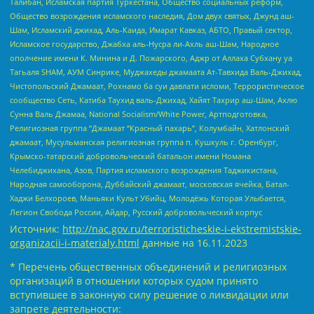
Талибан, Исламская партия Туркестана, Общество социальных реформ,
Общество возрождения исламского наследия, Дом двух святых, Джунд аш-
Шам, Исламский джихад, Аль-Каида, Имарат Кавказ, АБТО, Правый сектор,
Исламское государство, Джабха аль-Нусра ли-Ахль аш-Шам, Народное
ополчение имени К. Минина и Д. Пожарского, Аджр от Аллаха Субхану уа
Тагьаля SHAM, АУМ Синрике, Муджахеды джамаата Ат-Тавхида Валь-Джихад,
Чистопольский Джамаат, Рохнамо ба суи давлати исломи, Террористическое
сообщество Сеть, Катиба Таухид валь-Джихад, Хайят Тахрир аш-Шам, Ахлю
Сунна Валь Джамаа, National Socialism/White Power, Артподготовка,
Религиозная группа “Джамаат “Красный пахарь”, Колумбайн, Хатлонский
джамаат, Мусульманская религиозная группа п. Кушкуль г. Оренбург,
Крымско-татарский добровольческий батальон имени Номана
Челебиджихана, Азов, Партия исламского возрождения Таджикистана,
Народная самооборона, Дуббайский джамаат, московская ячейка, Батал-
Хаджи Белхороев, Маньяки Культ Убийц, Молодёжь Которая Улыбается,
Легион Свобода России, Айдар, Русский добровольческий корпус
Источник:
http://nac.gov.ru/terroristicheskie-i-ekstremistskie-
organizacii-i-materialy.html
данные на
16.11.2023
* Перечень общественных объединений и религиозных
организаций в отношении которых судом принято
вступившее в законную силу решение о ликвидации или
запрете деятельности: