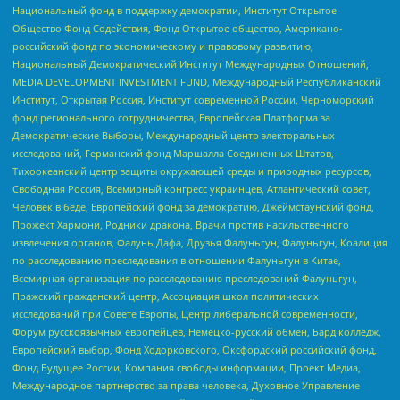
Национальный фонд в поддержку демократии, Институт Открытое
Общество Фонд Содействия, Фонд Открытое общество, Американо-
российский фонд по экономическому и правовому развитию,
Национальный Демократический Институт Международных Отношений,
MEDIA DEVELOPMENT INVESTMENT FUND, Международный Республиканский
Институт, Открытая Россия, Институт современной России, Черноморский
фонд регионального сотрудничества, Европейская Платформа за
Демократические Выборы, Международный центр электоральных
исследований, Германский фонд Маршалла Соединенных Штатов,
Тихоокеанский центр защиты окружающей среды и природных ресурсов,
Свободная Россия, Всемирный конгресс украинцев, Атлантический совет,
Человек в беде, Европейский фонд за демократию, Джеймстаунский фонд,
Прожект Хармони, Родники дракона, Врачи против насильственного
извлечения органов, Фалунь Дафа, Друзья Фалуньгун, Фалуньгун, Коалиция
по расследованию преследования в отношении Фалуньгун в Китае,
Всемирная организация по расследованию преследований Фалуньгун,
Пражский гражданский центр, Ассоциация школ политических
исследований при Совете Европы, Центр либеральной современности,
Форум русскоязычных европейцев, Немецко-русский обмен, Бард колледж,
Европейский выбор, Фонд Ходорковского, Оксфордский российский фонд,
Фонд Будущее России, Компания свободы информации, Проект Медиа,
Международное партнерство за права человека, Духовное Управление