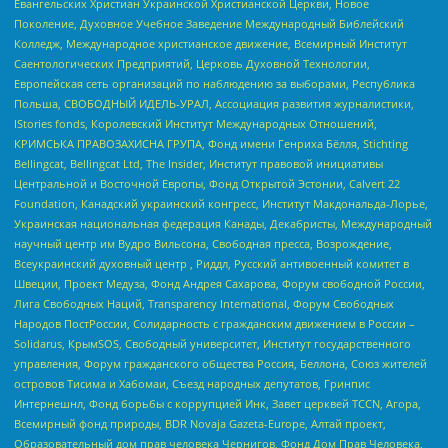
Евангельских Христиан Украинской Христианской Церкви, Новое
Поколение, Духовное Учебное Заведение Международный Библейский
Колледж, Международное христианское движение, Всемирный Институт
Саентологических Предприятий, Церковь Духовной Технологии,
Европейская сеть организаций по наблюдению за выборами, Республика
Польша, СВОБОДНЫЙ ИДЕЛЬ-УРАЛ, Ассоциация развития журналистики,
IStories fonds, Королевский Институт Международных Отношений,
КРИМСЬКА ПРАВОЗАХИСНА ГРУПА, Фонд имени Генриха Бёлля, Stichting
Bellingcat, Bellingcat Ltd, The Insider, Институт правовой инициативы
Центральной и Восточной Европы, Фонд Открытой Эстонии, Calvert 22
Foundation, Канадский украинский конгресс, Институт Макдональда-Лорье,
Украинская национальная федерация Канады, Декабристы, Международный
научный центр им Вудро Вильсона, Свободная пресса, Возрождение,
Всеукраинский духовный центр , Риддл, Русский антивоенный комитет в
Швеции, Проект Медуза, Фонд Андрея Сахарова, Форум свободной России,
Лига Свободных Наций, Transparеncy International, Форум Свободных
Народов ПостРоссии, Солидарность с гражданским движением в России –
Solidarus, КрымSOS, Свободный университет, Институт государственного
управления, Форум гражданского общества Россия, Беллона, Союз жителей
островов Тисима и Хабомаи, Съезд народных депутатов, Гринпис
Интернешнл, Фонд борьбы с коррупцией Инк, Завет церквей TCCN, Агора,
Всемирный фонд природы, BDR Novaja Gazeta-Europe, Алтай проект,
Образовательный дом прав человека Чернигов, Фонд Дом Прав Человека,