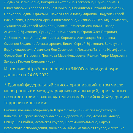
Людмила Залмановна, Кокорина Екатерина Алексеевна, Шуманов Илья
Вячеславович, Арапова Галина Юрьевна, Свечников Анатолий Мариевич,
Прохоров Вадим Юрьевич, Шахова Елена Владимировна, Подузов Сергей
Васильевич, Протасова Ирина Вячеславовна, Литинский Леонид Борисович,
Лукашевский Сергей Маркович, Бахмин Вячеслав Иванович, Шабад
Анатолий Ефимович, Сухих Дарья Николаевна, Орлов Олег Петрович,
Добровольская Анна Дмитриевна, Королева Александра Евгеньевна,
Смирнов Владимир Александрович, Вицин Сергей Ефимович, Золотухин
Борис Андреевич, Левинсон Лев Семенович, Локшина Татьяна Иосифовна,
Орлов Олег Петрович, Полякова Мара Федоровна, Резник Генри Маркович,
Захаров Герман Константинович
Источник:
http://unro.minjust.ru/NKOForeignAgent.aspx
данные на
24.03.2022
* Единый федеральный список организаций, в том числе
иностранных и международных организаций, признанных
в соответствии с законодательством Российской Федерации
террористическими:
Высший военный Маджлисуль Шура Объединенных сил моджахедов
Кавказа, Конгресс народов Ичкерии и Дагестана, База, Асбат аль-Ансар,
Священная война, Исламская группа, Братья-мусульмане, Партия
исламского освобождения, Лашкар-И-Тайба, Исламская группа, Движение