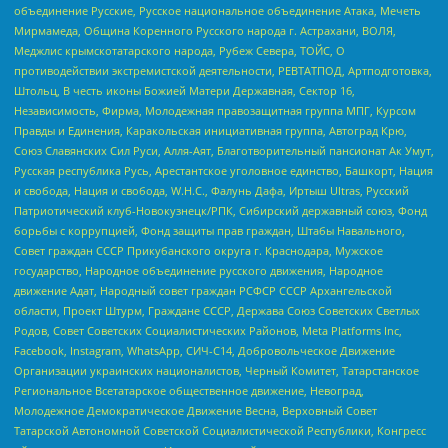
объединение Русские, Русское национальное объединение Атака, Мечеть
Мирмамеда, Община Коренного Русского народа г. Астрахани, ВОЛЯ,
Меджлис крымскотатарского народа, Рубеж Севера, ТОЙС, О
противодействии экстремистской деятельности, РЕВТАТПОД, Артподготовка,
Штольц, В честь иконы Божией Матери Державная, Сектор 16,
Независимость, Фирма, Молодежная правозащитная группа МПГ, Курсом
Правды и Единения, Каракольская инициативная группа, Автоград Крю,
Союз Славянских Сил Руси, Алля-Аят, Благотворительный пансионат Ак Умут,
Русская республика Русь, Арестантское уголовное единство, Башкорт, Нация
и свобода, Нация и свобода, W.H.С., Фалунь Дафа, Иртыш Ultras, Русский
Патриотический клуб-Новокузнецк/РПК, Сибирский державный союз, Фонд
борьбы с коррупцией, Фонд защиты прав граждан, Штабы Навального,
Совет граждан СССР Прикубанского округа г. Краснодара, Мужское
государство, Народное объединение русского движения, Народное
движение Адат, Народный совет граждан РСФСР СССР Архангельской
области, Проект Штурм, Граждане СССР, Держава Союз Советских Светлых
Родов, Совет Советских Социалистических Районов, Meta Platforms Inc,
Facebook, Instagram, WhatsApp, СИЧ-С14, Добровольческое Движение
Организации украинских националистов, Черный Комитет, Татарстанское
Региональное Всетатарское общественное движение, Невоград,
Молодежное Демократическое Движение Весна, Верховный Совет
Татарской Автономной Советской Социалистической Республики, Конгресс