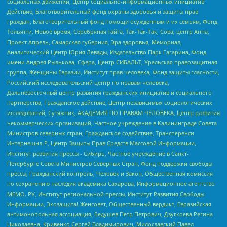
социальных движений, Центр социально-информационных инициатив
Действие, Благотворительный фонд охраны здоровья и защиты прав
граждан, Благотворительный фонд помощи осужденным и их семьям, Фонд
Тольятти, Новое время, Серебряная тайга, Так-Так-Так, Сова, центр Анна,
Проект Апрель, Самарская губерния, Эра здоровья, Мемориал,
Аналитический Центр Юрия Левады, Издательство Парк Гагарина, Фонд
имени Андрея Рылькова, Сфера, Центр СИБАЛЬТ, Уральская правозащитная
группа, Женщины Евразии, Институт прав человека, Фонд защиты гласности,
Российский исследовательский центр по правам человека,
Дальневосточный центр развития гражданских инициатив и социального
партнерства, Гражданское действие, Центр независимых социологических
исследований, Сутяжник, АКАДЕМИЯ ПО ПРАВАМ ЧЕЛОВЕКА, Центр развития
некоммерческих организаций, Частное учреждение в Калининграде Совета
Министров северных стран, Гражданское содействие, Трансперенси
Интернешнл-Р, Центр Защиты Прав Средств Массовой Информации,
Институт развития прессы - Сибирь, Частное учреждение в Санкт-
Петербурге Совета Министров Северных Стран, Фонд поддержки свободы
прессы, Гражданский контроль, Человек и Закон, Общественная комиссия
по сохранению наследия академика Сахарова, Информационное агентство
МЕМО. РУ, Институт региональной прессы, Институт Развития Свободы
Информации, Экозащита!-Женсовет, Общественный вердикт, Евразийская
антимонопольная ассоциация, Бедушев Петр Петрович, Дзугкоева Регина
Николаевна, Кривенко Сергей Владимирович, Милославский Павел