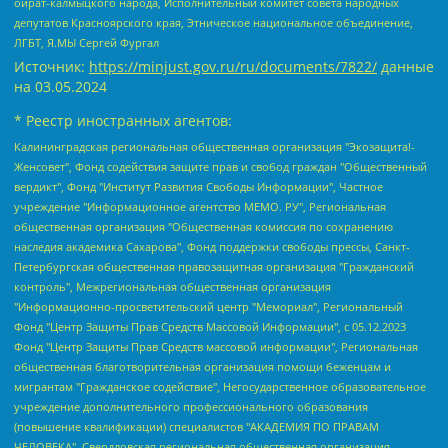
ойрат-калмыцкого народа, Исполнительный комитет совета народных
депутатов Красноярского края, Этническое национальное объединение,
ЛГБТ, Я.МЫ Сергей Фургал
Источник:
https://minjust.gov.ru/ru/documents/7822/
данные
на
03.05.2024
* Реестр иностранных агентов:
Калининградская региональная общественная организация "Экозащита!-Женсовет", Фонд содействия защите прав и свобод граждан "Общественный вердикт", Фонд "Институт Развития Свободы Информации", Частное учреждение "Информационное агентство МЕМО. РУ", Региональная общественная организация "Общественная комиссия по сохранению наследия академика Сахарова", Фонд поддержки свободы прессы, Санкт-Петербургская общественная правозащитная организация "Гражданский контроль", Межрегиональная общественная организация "Информационно-просветительский центр "Мемориал", Региональный Фонд "Центр Защиты Прав Средств Массовой Информации", с 05.12.2023 Фонд "Центр Защиты Прав Средств массовой информации", Региональная общественная благотворительная организация помощи беженцам и мигрантам "Гражданское содействие", Негосударственное образовательное учреждение дополнительного профессионального образования (повышение квалификации) специалистов "АКАДЕМИЯ ПО ПРАВАМ ЧЕЛОВЕКА", Свердловская региональная общественная организация "Сутяжник", Автономная некоммерческая организация "Центр независимых социологических исследований", Союз общественных объединений "Российский исследовательский центр по правам человека", Региональное общественное учреждение научно-информационный центр "МЕМОРИАЛ", Некоммерческая организация "Фонд защиты гласности", Автономная некоммерческая организация "Институт прав человека", Городская общественная организация "Екатеринбургское общество "МЕМОРИАЛ", Городская общественная организация "Рязанское историко-просветительское и правозащитное общество "Мемориал" (Рязанский Мемориал), Челябинский региональный орган общественной самодеятельности – женское общественное объединение "Женщины Евразии", Челябинский региональный орган общественной самодеятельности "Уральская правозащитная группа", Фонд содействия защите здоровья и социальной справедливости имени Андрея Рылькова, Автономная Некоммерческая Организация "Аналитический Центр Юрия Левады", Автономная некоммерческая организация социальной поддержки населения "Проект Апрель", Региональная общественная организация помощи женщинам и детям, находящимся в кризисной ситуации "Информационно-методический центр "Анна", Фонд содействия развитию массовых коммуникаций и правовому просвещению "Так-так-Так", Фонд содействия устойчивому развитию "Серебряная тайга", Свердловский региональный общественный фонд социальных проектов "Новое время", "Idel.Реалии", Кавказ.Реалии, Крым.Реалии, Телеканал Настоящее Время, Татаро-башкирская служба Радио Свобода (Azatliq Radiosi), Радио Свободная Европа/Радио Свобода (PCE/PC), "Сибирь.Реалии", "Фактограф", Благотворительный фонд помощи осужденным и их семьям, Автономная некоммерческая организация "Институт глобализации и социальных движений", Фонд "В защиту прав заключенных", Частное учреждение "Центр поддержки и содействия развитию средств массовой информации", Пензенский региональный общественный благотворительный фонд "Гражданский союз", "Север.Реалии", Некоммерческая организация Фонд "Правовая инициатива", Общество с ограниченной ответственностью "Радио Свободная Европа/Радио Свобода", Чешское информационное агентство "MEDIUM-ORIENT", Красноярская региональная общественная организация "Мы против СПИДа", Камалягин Денис Николаевич, Маркелов Сергей Евгеньевич, Пономарев Лев Александрович, Савицкая Людмила Алексеевна, Автономная некоммерческая организация "Центр по работе с проблемой насилия "НАСИЛИЮ.НЕТ", Межрегиональный профессиональный союз работников здравоохранения "Альянс врачей", Юридическое лицо, зарегистрированное в Латвийской Республике, SIA "Medusa Project" (регистрационный номер 40103797863, дата регистрации 10.06.2014), Некоммерческая организация "Фонд по борьбе с коррупцией", Автономная некоммерческая организация "Институт права и публичной политики", Баданин Роман Сергеевич, Гликин Максим Александрович, Железнова Мария Михайловна, Лукьянова Юлия Сергеевна, Маетная Елизавета Витальевна, Маняхин Петр Борисович, Чуракова Ольга Владимировна, Ярош Юлия Петровна, Юридическое лицо "The Insider SIA", зарегистрированное в Риге, Латвийская Республика (дата регистрации 26.06.2015), являющееся администратором доменного имени интернет-издания "The Insider SIA", https://theins.ru, Постернак Алексей Евгеньевич, Рубин Михаил Аркадьевич, Анин Роман Александрович, Юридическое лицо Istories fonds, зарегистрированное в Латвийской Республике (регистрационный номер 50008295751, дата регистрации 24.02.2020), Великовский Дмитрий Александрович, Долинина Ирина Николаевна, Мароховская Алеся Алексеевна, Шлейнов Роман Юрьевич, Шмагун Олеся Валентиновна, Общество с ограниченной ответственностью "Альтаир 2021", Общество с ограниченной ответственностью "Вега 2021", Общество с ограниченной ответственностью "Главный редактор 2021", Общество с ограниченной ответственностью "Ромашки монолит", Важенков Артем Валерьевич, Ивановская областная общественная организация "Центр гендерных исследований", Гурман Юрий Альбертович, Медиапроект "ОВД-Инфо", Егоров Владимир Владимирович, Жилинский Владимир Александрович, Общество с ограниченной ответственностью "ЗП", Иванова София Юрьевна, Карезина Инна Павловна, Кильтау Екатерина Викторовна, Петров Алексей Викторович, Пискунов Сергей Евгеньевич, Смирнов Сергей Сергеевич, Тихонов Михаил Сергеевич, Общество с ограниченной ответственностью "ЖУРНАЛИСТ-ИНОСТРАННЫЙ АГЕНТ", Арапова Галина Юрьевна, Вольтская Татьяна Анатольевна, Американская компания "Mason G.E.S. Anonymous Foundation" (США), являющаяся владельцем интернет-издания https://mnews.world/, Компания "Stichting Bellingcat", зарегистрированная в Нидерландах (дата регистрации 11.07.2018), Захаров Андрей Вячеславович, Клепиковская Екатерина Дмитриевна, Общество с ограниченной ответственностью "МЕМО", Перл Роман Александрович, Симонов Евгений Алексеевич, Соловьева Елена Анатольевна, Сотников Даниил Владимирович, Сурначева Елизавета Дмитриевна, Автономная некоммерческая организация по защите прав человека и информированию населения "Якутия – Наше Мнение", Общество с ограниченной ответственностью "Москоу диджитал медиа", с 26.01.2023 Общество с ограниченной ответственностью "Чайка Белые сады", Ветошкина Валерия Валерьевна, Заговора Максим Александрович, Межрегиональное общественное движение "Российская ЛГБТ - сеть", Оленичев Максим Владимирович, Павлов Иван Юрьевич, Скворцова Елена Сергеевна, Общество с ограниченной ответственностью "Как бы инагент", Кочетков Игорь Викторович, Общество с ограниченной ответственностью "Честные выборы", Еланчик Олег Александрович, Общество с ограниченной ответственностью "Нобелевский призыв", Гималова Регина Эмилевна, Григорьев Андрей Валерьевич, Григорьева Алина Александровна, Ассоциация по содействию защите прав призывников, альтернативнослужащих и военнослужащих "Правозащитная группа "Гражданин.Армия.Право", Хисамова Регина Фаритовна, Автономная некоммерческая организация по реализации социально-правовых программ "Лилит", Дальневосточное общественное движение "Маяк", Санкт-Петербургская ЛГБТ-инициативная группа "Выход", Инициативная группа ЛГБТ+ "Реверс", Алексеев Андрей Викторович, Бекбулатова Таисия Львовна, Беляев Иван Михайлович, Владыкина Елена Сергеевна, Гельман Марат Александрович, Никульшина Вероника Юрьевна, Толоконникова Надежда Андреевна, Шендерович Виктор Анатольевич, Общество с ограниченной ответственностью "Данное сообщение", Общество с ограниченной ответственностью Издательский дом "Новая глава", Айнбиндер Александра Александровна, Московский комьюнити-центр для ЛГБТ+инициатив, Благотворительный фонд развития филантропии, Deutsche Welle (Германия, Kurt-Schumacher-Strasse 3, 53113 Bonn), Борзунова Мария Михайловна, Воробьев Виктор Викторович, Голубева Анна Львовна, Константинова Алла Михайловна, Малкова Ирина Владимировна, Мурадов Мурад Абдулгалимович, Осетинская Елизавета Николаевна, Понасенков Евгений Николаевич, Ганапольский Матвей Юрьевич, Киселев Евгений Алексеевич, Борухович Ирина Григорьевна, Дремин Иван Тимофеевич, Дубровский Дмитрий Викторович, Красноярская региональная общественная организация поддержки и развития альтернативных образовательных технологий и межкультурных коммуникаций "ИНТЕРРА", Маяковская Екатерина Алексеевна, Фейгин Марк Захарович, Филимонов Андрей Викторович, Дзугкоева Регина Николаевна, Доброхотов Роман Александрович, Дудь Юрий Александрович, Елкин Сергей Владимирович, Кругликов Кирилл Игоревич, Сабунаева Мария Леонидовна, Семенов Алексей Владимирович, Шаинян Карен Багратович, Шульман Екатерина Михайловна, Асафьев Артур Валерьевич, Вахштайн Виктор Семенович, Венедиктов Алексей Алексеевич, Лушникова Екатерина Евгеньевна, Волков Леонид Михайлович, Невзоров Александр Глебович, Пархоменко Сергей Борисович, Сироткин Ярослав Николаевич, Кара-Мурза Владимир Владимирович, Баранова Наталья Владимировна, Гозман Леонид Яковлевич, Кагарлицкий Борис Юльевич, Климарев Михаил Валерьевич, Милов Владимир Станиславович, Автономная некоммерческая организация Краснодарский центр современного искусства "Типография", Моргенштерн Алишер Тагирович, Соболь Любовь Эдуардовна, Общество с ограниченной ответственностью "ЛИЗА НОРМ", Каспаров Гарри Кимович, Ходорковский Михаил Борисович, Общество с ограниченной ответственностью "Апрельские тезисы", Данилович Ирина Брониславовна, Кашин Олег Владимирович, Петров Николай Владимирович, Пивоваров Алексей Владимирович, Соколов Михаил Владимирович, Цветкова Юлия Владимировна, Чичваркин Евгений Александрович, Комитет против пыток/Команда против пыток, Общество с ограниченной ответственностью "Первый научный", Общество с ограниченной ответственностью "Вертолет и ко", Белоцерковская Вероника Борисовна, Кац Максим Евгеньевич, Лазарева Татьяна Юрьевна, Шаведдинов Руслан Табризович, Яшин Илья Валерьевич, Общество с ограниченной ответственностью "Иноагент ААВ", Алешковский Дмитрий Петрович, Альбац Евгения Марковна, Быков Дмитрий Львович, Галямина Юлия Евгеньевна, Лойко Сергей Леонидович, Мартынов Кирилл Константинович, Медведев Сергей Александрович, Крашенинников Федор Геннадиевич, Гордеева Катерина Вл