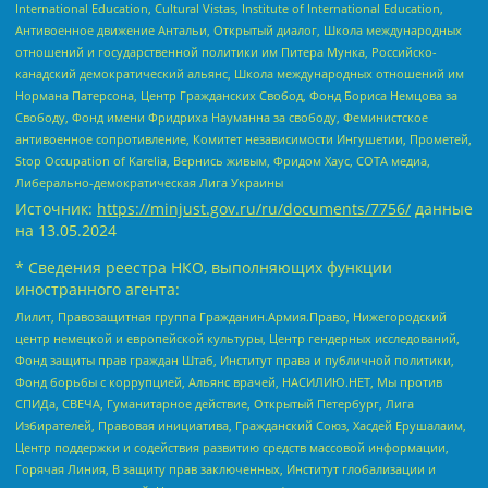
International Education, Cultural Vistas, Institute of International Education,
Антивоенное движение Антальи, Открытый диалог, Школа международных
отношений и государственной политики им Питера Мунка, Российско-
канадский демократический альянс, Школа международных отношений им
Нормана Патерсона, Центр Гражданских Свобод, Фонд Бориса Немцова за
Свободу, Фонд имени Фридриха Науманна за свободу, Феминистское
антивоенное сопротивление, Комитет независимости Ингушетии, Прометей,
Stop Occupation of Karelia, Вернись живым, Фридом Хаус, СОТА медиа,
Либерально-демократическая Лига Украины
Источник:
https://minjust.gov.ru/ru/documents/7756/
данные
на
13.05.2024
* Сведения реестра НКО, выполняющих функции
иностранного агента:
Лилит, Правозащитная группа Гражданин.Армия.Право, Нижегородский
центр немецкой и европейской культуры, Центр гендерных исследований,
Фонд защиты прав граждан Штаб, Институт права и публичной политики,
Фонд борьбы с коррупцией, Альянс врачей, НАСИЛИЮ.НЕТ, Мы против
СПИДа, СВЕЧА, Гуманитарное действие, Открытый Петербург, Лига
Избирателей, Правовая инициатива, Гражданский Союз, Хасдей Ерушалаим,
Центр поддержки и содействия развитию средств массовой информации,
Горячая Линия, В защиту прав заключенных, Институт глобализации и