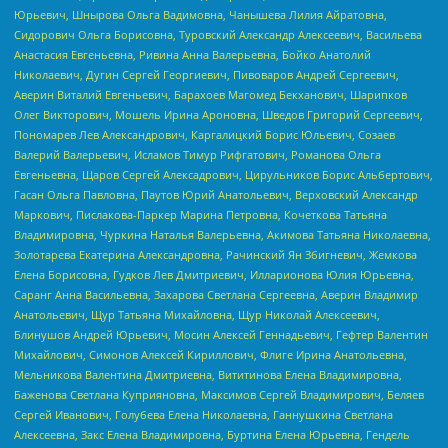
Юрьевич, Шнырова Ольга Вадимовна, Чанышева Лилия Айратовна,
Сидорович Ольга Борисовна, Туровский Александр Алексеевич, Васильева
Анастасия Евгеньевна, Ривина Анна Валерьевна, Бойко Анатолий
Николаевич, Дугин Сергей Георгиевич, Пивоваров Андрей Сергеевич,
Аверин Виталий Евгеньевич, Барахоев Магомед Бекханович, Шарипков
Олег Викторович, Мошель Ирина Ароновна, Шведов Григорий Сергеевич,
Пономарев Лев Александрович, Каргалицкий Борис Юльевич, Созаев
Валерий Валерьевич, Исламов Тимур Рифгатович, Романова Ольга
Евгеньевна, Щаров Сергей Алексадрович, Цирульников Борис Альбертович,
Гасан Ольга Павловна, Паутов Юрий Анатольевич, Верховский Александр
Маркович, Пислакова-Паркер Марина Петровна, Кочеткова Татьяна
Владимировна, Чуркина Наталья Валерьевна, Акимова Татьяна Николаевна,
Золотарева Екатерина Александровна, Рачинский Ян Збигневич, Жемкова
Елена Борисовна, Гудков Лев Дмитриевич, Илларионова Юлия Юрьевна,
Саранг Анна Васильевна, Захарова Светлана Сергеевна, Аверин Владимир
Анатольевич, Щур Татьяна Михайловна, Щур Николай Алексеевич,
Блинушов Андрей Юрьевич, Мосин Алексей Геннадьевич, Гефтер Валентин
Михайлович, Симонов Алексей Кириллович, Флиге Ирина Анатольевна,
Мельникова Валентина Дмитриевна, Вититинова Елена Владимировна,
Баженова Светлана Куприяновна, Максимов Сергей Владимирович, Беляев
Сергей Иванович, Голубева Елена Николаевна, Ганнушкина Светлана
Алексеевна, Закс Елена Владимировна, Буртина Елена Юрьевна, Гендель