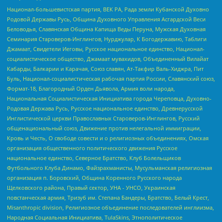
Национал-большевистская партия, ВЕК РА, Рада земли Кубанской Духовно
Родовой Державы Русь, Община Духовного Управления Асгардской Веси
Беловодья, Славянская Община Капища Веды Перуна, Мужская Духовная
Семинария Староверов-Инглингов, Нурджулар, К Богодержавию, Таблиги
Джамаат, Свидетели Иеговы, Русское национальное единство, Национал-
социалистическое общество, Джамаат мувахидов, Объединенный Вилайат
Кабарды, Балкарии и Карачая, Союз славян, Ат-Такфир Валь-Хиджра, Пит
Буль, Национал-социалистическая рабочая партия России, Славянский союз,
Формат-18, Благородный Орден Дьявола, Армия воли народа,
Национальная Социалистическая Инициатива города Череповца, Духовно-
Родовая Держава Русь, Русское национальное единство, Древнерусской
Инглистической церкви Православных Староверов-Инглингов, Русский
общенациональный союз, Движение против нелегальной иммиграции,
Кровь и Честь, О свободе совести и о религиозных объединениях, Омская
организация общественного политического движения Русское
национальное единство, Северное Братство, Клуб Болельщиков
Футбольного Клуба Динамо, Файзрахманисты, Мусульманская религиозная
организация п. Боровский, Община Коренного Русского народа
Щелковского района, Правый сектор, УНА - УНСО, Украинская
повстанческая армия, Тризуб им. Степана Бандеры, Братство, Белый Крест,
Misanthropic division, Религиозное объединение последователей инглиизма,
Народная Социальная Инициатива, TulaSkins, Этнополитическое