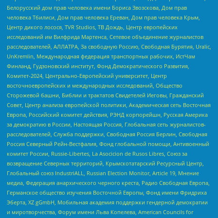
Белорусский дом прав человека имени Бориса Звозскова, Дом прав
человека Тбилиси, Дом прав человека Ереван, Дом прав человека Крым,
Центр дикого лосося, TVR Studios, ТВ Дождь, Центр европейских
исследований им Вилфрида Мартенса, Сетевое объединение журналистов
расследователей, АЛЛАТРА, За свободную Россию, Свободная Бурятия, Uralic,
UnKremlin, Международная федерация транспортных рабочих, ИстЧам
Финланд, Гудзоновский институт, Фонд Демократического Развития,
Комитет-2024, Центрально-Европейский университет, Центр
восточноевропейских и международных исследований, Общество
Сторожевой башни, Библии и трактатов Свидетелей Иеговы, Гражданский
Совет, Центр анализа европейской политики, Академическая сеть Восточная
Европа, Российский комитет действия, РЭНД корпорейшн, Русская Америка
за демократию в России, Настоящая Россия, Глобальная сеть журналистов-
расследователей, Служба поддержки, Свободная Россия Берлин, Свободная
Россия Северный Рейн-Вестфалия, Фонд глобальной помощи, Антивоенный
комитет России, Russie-Libertes, La Asocicion de Rusos Libres, Союз за
возвращение Северных территорий, Крымскотатарский Ресурсный Центр,
Глобальный союз IndustriALL, Russian Election Monitor, Article 19, Мнение
медиа, Федерация анархического черного креста, Радио Свободная Европа,
Германское общество изучения Восточной Европы, Фонд имени Фридриха
Эберта, XZ gGmbH, Мобильная академия поддержки гендерной демократии
и миротворчества, Форум имени Льва Копелева, American Councils for