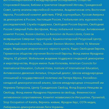
Сторожевой башни, Библии и трактатов Свидетелей Иеговы, Гражданский
Совет, Центр анализа европейской политики, Академическая сеть Восточная
Европа, Российский комитет действия, РЭНД корпорейшн, Русская Америка
за демократию в России, Настоящая Россия, Глобальная сеть журналистов-
расследователей, Служба поддержки, Свободная Россия Берлин, Свободная
Россия Северный Рейн-Вестфалия, Фонд глобальной помощи, Антивоенный
комитет России, Russie-Libertes, La Asocicion de Rusos Libres, Союз за
возвращение Северных территорий, Крымскотатарский Ресурсный Центр,
Глобальный союз IndustriALL, Russian Election Monitor, Article 19, Мнение
медиа, Федерация анархического черного креста, Радио Свободная Европа,
Германское общество изучения Восточной Европы, Фонд имени Фридриха
Эберта, XZ gGmbH, Мобильная академия поддержки гендерной демократии
и миротворчества, Форум имени Льва Копелева, American Councils for
International Education, Cultural Vistas, Institute of International Education,
Антивоенное движение Антальи, Открытый диалог, Школа международных
отношений и государственной политики им Питера Мунка, Российско-
канадский демократический альянс, Школа международных отношений им
Нормана Патерсона, Центр Гражданских Свобод, Фонд Бориса Немцова за
Свободу, Фонд имени Фридриха Науманна за свободу, Феминистское
антивоенное сопротивление, Комитет независимости Ингушетии, Прометей,
Stop Occupation of Karelia, Вернись живым, Фридом Хаус, СОТА медиа,
Либерально-демократическая Лига Украины