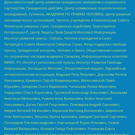
Дальневосточный центр развития гражданских инициатив и социального
партнерства, Гражданское действие, Центр независимых социологических
исследований, Сутяжник, АКАДЕМИЯ ПО ПРАВАМ ЧЕЛОВЕКА, Центр развития
некоммерческих организаций, Частное учреждение в Калининграде Совета
Министров северных стран, Гражданское содействие, Трансперенси
Интернешнл-Р, Центр Защиты Прав Средств Массовой Информации,
Институт развития прессы - Сибирь, Частное учреждение в Санкт-
Петербурге Совета Министров Северных Стран, Фонд поддержки свободы
прессы, Гражданский контроль, Человек и Закон, Общественная комиссия
по сохранению наследия академика Сахарова, Информационное агентство
МЕМО. РУ, Институт региональной прессы, Институт Развития Свободы
Информации, Экозащита!-Женсовет, Общественный вердикт, Евразийская
антимонопольная ассоциация, Бедушев Петр Петрович, Дзугкоева Регина
Николаевна, Кривенко Сергей Владимирович, Милославский Павел
Юрьевич, Шнырова Ольга Вадимовна, Чанышева Лилия Айратовна,
Сидорович Ольга Борисовна, Туровский Александр Алексеевич, Васильева
Анастасия Евгеньевна, Ривина Анна Валерьевна, Бойко Анатолий
Николаевич, Дугин Сергей Георгиевич, Пивоваров Андрей Сергеевич,
Аверин Виталий Евгеньевич, Барахоев Магомед Бекханович, Шарипков
Олег Викторович, Мошель Ирина Ароновна, Шведов Григорий Сергеевич,
Пономарев Лев Александрович, Каргалицкий Борис Юльевич, Созаев
Валерий Валерьевич, Исламов Тимур Рифгатович, Романова Ольга
Евгеньевна, Щаров Сергей Алексадрович, Цирульников Борис Альбертович,