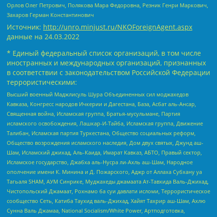
Орлов Олег Петрович, Полякова Мара Федоровна, Резник Генри Маркович,
Захаров Герман Константинович
Источник:
http://unro.minjust.ru/NKOForeignAgent.aspx
данные на
24.03.2022
* Единый федеральный список организаций, в том числе
иностранных и международных организаций, признанных
в соответствии с законодательством Российской Федерации
террористическими:
Высший военный Маджлисуль Шура Объединенных сил моджахедов
Кавказа, Конгресс народов Ичкерии и Дагестана, База, Асбат аль-Ансар,
Священная война, Исламская группа, Братья-мусульмане, Партия
исламского освобождения, Лашкар-И-Тайба, Исламская группа, Движение
Талибан, Исламская партия Туркестана, Общество социальных реформ,
Общество возрождения исламского наследия, Дом двух святых, Джунд аш-
Шам, Исламский джихад, Аль-Каида, Имарат Кавказ, АБТО, Правый сектор,
Исламское государство, Джабха аль-Нусра ли-Ахль аш-Шам, Народное
ополчение имени К. Минина и Д. Пожарского, Аджр от Аллаха Субхану уа
Тагьаля SHAM, АУМ Синрике, Муджахеды джамаата Ат-Тавхида Валь-Джихад,
Чистопольский Джамаат, Рохнамо ба суи давлати исломи, Террористическое
сообщество Сеть, Катиба Таухид валь-Джихад, Хайят Тахрир аш-Шам, Ахлю
Сунна Валь Джамаа, National Socialism/White Power, Артподготовка,