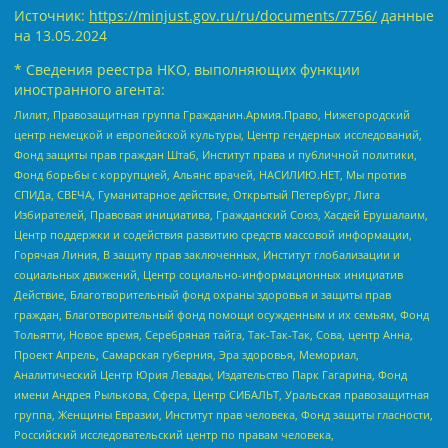
Источник:
https://minjust.gov.ru/ru/documents/7756/
данные
на
13.05.2024
* Сведения реестра НКО, выполняющих функции
иностранного агента:
Лилит, Правозащитная группа Гражданин.Армия.Право, Нижегородский
центр немецкой и европейской культуры, Центр гендерных исследований,
Фонд защиты прав граждан Штаб, Институт права и публичной политики,
Фонд борьбы с коррупцией, Альянс врачей, НАСИЛИЮ.НЕТ, Мы против
СПИДа, СВЕЧА, Гуманитарное действие, Открытый Петербург, Лига
Избирателей, Правовая инициатива, Гражданский Союз, Хасдей Ерушалаим,
Центр поддержки и содействия развитию средств массовой информации,
Горячая Линия, В защиту прав заключенных, Институт глобализации и
социальных движений, Центр социально-информационных инициатив
Действие, Благотворительный фонд охраны здоровья и защиты прав
граждан, Благотворительный фонд помощи осужденным и их семьям, Фонд
Тольятти, Новое время, Серебряная тайга, Так-Так-Так, Сова, центр Анна,
Проект Апрель, Самарская губерния, Эра здоровья, Мемориал,
Аналитический Центр Юрия Левады, Издательство Парк Гагарина, Фонд
имени Андрея Рылькова, Сфера, Центр СИБАЛЬТ, Уральская правозащитная
группа, Женщины Евразии, Институт прав человека, Фонд защиты гласности,
Российский исследовательский центр по правам человека,