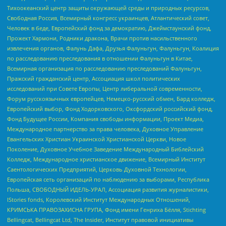
Тихоокеанский центр защиты окружающей среды и природных ресурсов,
Свободная Россия, Всемирный конгресс украинцев, Атлантический совет,
Человек в беде, Европейский фонд за демократию, Джеймстаунский фонд,
Прожект Хармони, Родники дракона, Врачи против насильственного
извлечения органов, Фалунь Дафа, Друзья Фалуньгун, Фалуньгун, Коалиция
по расследованию преследования в отношении Фалуньгун в Китае,
Всемирная организация по расследованию преследований Фалуньгун,
Пражский гражданский центр, Ассоциация школ политических
исследований при Совете Европы, Центр либеральной современности,
Форум русскоязычных европейцев, Немецко-русский обмен, Бард колледж,
Европейский выбор, Фонд Ходорковского, Оксфордский российский фонд,
Фонд Будущее России, Компания свободы информации, Проект Медиа,
Международное партнерство за права человека, Духовное Управление
Евангельских Христиан Украинской Христианской Церкви, Новое
Поколение, Духовное Учебное Заведение Международный Библейский
Колледж, Международное христианское движение, Всемирный Институт
Саентологических Предприятий, Церковь Духовной Технологии,
Европейская сеть организаций по наблюдению за выборами, Республика
Польша, СВОБОДНЫЙ ИДЕЛЬ-УРАЛ, Ассоциация развития журналистики,
IStories fonds, Королевский Институт Международных Отношений,
КРИМСЬКА ПРАВОЗАХИСНА ГРУПА, Фонд имени Генриха Бёлля, Stichting
Bellingcat, Bellingcat Ltd, The Insider, Институт правовой инициативы