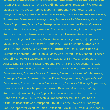
Гасан Ольга Павловна, Паутов Юрий Анатольевич, Верховский Александр
Маркович, Пислакова-Паркер Марина Петровна, Кочеткова Татьяна
Владимировна, Чуркина Наталья Валерьевна, Акимова Татьяна Николаевна,
Золотарева Екатерина Александровна, Рачинский Ян Збигневич, Жемкова
Елена Борисовна, Гудков Лев Дмитриевич, Илларионова Юлия Юрьевна,
Саранг Анна Васильевна, Захарова Светлана Сергеевна, Аверин Владимир
Анатольевич, Щур Татьяна Михайловна, Щур Николай Алексеевич,
Блинушов Андрей Юрьевич, Мосин Алексей Геннадьевич, Гефтер Валентин
Михайлович, Симонов Алексей Кириллович, Флиге Ирина Анатольевна,
Мельникова Валентина Дмитриевна, Вититинова Елена Владимировна,
Баженова Светлана Куприяновна, Максимов Сергей Владимирович, Беляев
Сергей Иванович, Голубева Елена Николаевна, Ганнушкина Светлана
Алексеевна, Закс Елена Владимировна, Буртина Елена Юрьевна, Гендель
Людмила Залмановна, Кокорина Екатерина Алексеевна, Шуманов Илья
Вячеславович, Арапова Галина Юрьевна, Свечников Анатолий Мариевич,
Прохоров Вадим Юрьевич, Шахова Елена Владимировна, Подузов Сергей
Васильевич, Протасова Ирина Вячеславовна, Литинский Леонид Борисович,
Лукашевский Сергей Маркович, Бахмин Вячеслав Иванович, Шабад
Анатолий Ефимович, Сухих Дарья Николаевна, Орлов Олег Петрович,
Добровольская Анна Дмитриевна, Королева Александра Евгеньевна,
Смирнов Владимир Александрович, Вицин Сергей Ефимович, Золотухин
Борис Андреевич, Левинсон Лев Семенович, Локшина Татьяна Иосифовна,