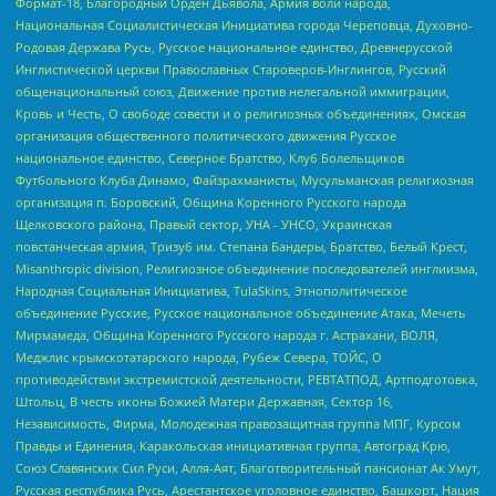
Формат-18, Благородный Орден Дьявола, Армия воли народа,
Национальная Социалистическая Инициатива города Череповца, Духовно-
Родовая Держава Русь, Русское национальное единство, Древнерусской
Инглистической церкви Православных Староверов-Инглингов, Русский
общенациональный союз, Движение против нелегальной иммиграции,
Кровь и Честь, О свободе совести и о религиозных объединениях, Омская
организация общественного политического движения Русское
национальное единство, Северное Братство, Клуб Болельщиков
Футбольного Клуба Динамо, Файзрахманисты, Мусульманская религиозная
организация п. Боровский, Община Коренного Русского народа
Щелковского района, Правый сектор, УНА - УНСО, Украинская
повстанческая армия, Тризуб им. Степана Бандеры, Братство, Белый Крест,
Misanthropic division, Религиозное объединение последователей инглиизма,
Народная Социальная Инициатива, TulaSkins, Этнополитическое
объединение Русские, Русское национальное объединение Атака, Мечеть
Мирмамеда, Община Коренного Русского народа г. Астрахани, ВОЛЯ,
Меджлис крымскотатарского народа, Рубеж Севера, ТОЙС, О
противодействии экстремистской деятельности, РЕВТАТПОД, Артподготовка,
Штольц, В честь иконы Божией Матери Державная, Сектор 16,
Независимость, Фирма, Молодежная правозащитная группа МПГ, Курсом
Правды и Единения, Каракольская инициативная группа, Автоград Крю,
Союз Славянских Сил Руси, Алля-Аят, Благотворительный пансионат Ак Умут,
Русская республика Русь, Арестантское уголовное единство, Башкорт, Нация