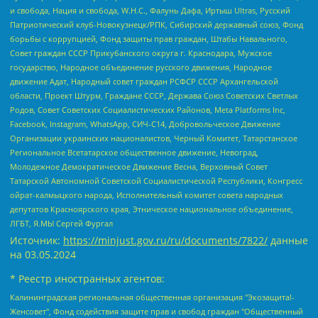
и свобода, Нация и свобода, W.H.С., Фалунь Дафа, Иртыш Ultras, Русский
Патриотический клуб-Новокузнецк/РПК, Сибирский державный союз, Фонд
борьбы с коррупцией, Фонд защиты прав граждан, Штабы Навального,
Совет граждан СССР Прикубанского округа г. Краснодара, Мужское
государство, Народное объединение русского движения, Народное
движение Адат, Народный совет граждан РСФСР СССР Архангельской
области, Проект Штурм, Граждане СССР, Держава Союз Советских Светлых
Родов, Совет Советских Социалистических Районов, Meta Platforms Inc,
Facebook, Instagram, WhatsApp, СИЧ-С14, Добровольческое Движение
Организации украинских националистов, Черный Комитет, Татарстанское
Региональное Всетатарское общественное движение, Невоград,
Молодежное Демократическое Движение Весна, Верховный Совет
Татарской Автономной Советской Социалистической Республики, Конгресс
ойрат-калмыцкого народа, Исполнительный комитет совета народных
депутатов Красноярского края, Этническое национальное объединение,
ЛГБТ, Я.МЫ Сергей Фургал
Источник:
https://minjust.gov.ru/ru/documents/7822/
данные
на
03.05.2024
* Реестр иностранных агентов:
Калининградская региональная общественная организация "Экозащита!-Женсовет", Фонд содействия защите прав и свобод граждан "Общественный вердикт", Фонд "Институт Развития Свободы Информации", Частное учреждение "Информационное агентство МЕМО. РУ", Региональная общественная организация "Общественная комиссия по сохранению наследия академика Сахарова", Фонд поддержки свободы прессы, Санкт-Петербургская общественная правозащитная организация "Гражданский контроль", Межрегиональная общественная организация "Информационно-просветительский центр "Мемориал", Региональный Фонд "Центр Защиты Прав Средств Массовой Информации", с 05.12.2023 Фонд "Центр Защиты Прав Средств массовой информации", Региональная общественная благотворительная организация помощи беженцам и мигрантам "Гражданское содействие", Негосударственное образовательное учреждение дополнительного профессионального образования (повышение квалификации) специалистов "АКАДЕМИЯ ПО ПРАВАМ ЧЕЛОВЕКА", Свердловская региональная общественная организация "Сутяжник", Автономная некоммерческая организация "Центр независимых социологических исследований", Союз общественных объединений "Российский исследовательский центр по правам человека", Региональное общественное учреждение научно-информационный центр "МЕМОРИАЛ", Некоммерческая организация "Фонд защиты гласности", Автономная некоммерческая организация "Институт прав человека", Городская общественная организация "Екатеринбургское общество "МЕМОРИАЛ", Городская общественная организация "Рязанское историко-просветительское и правозащитное общество "Мемориал" (Рязанский Мемориал), Челябинский региональный орган общественной самодеятельности – женское общественное объединение "Женщины Евразии", Челябинский региональный орган общественной самодеятельности "Уральская правозащитная группа", Фонд содействия защите здоровья и социальной справедливости имени Андрея Рылькова, Автономная Некоммерческая Организация "Аналитический Центр Юрия Левады", Автономная некоммерческая организация социальной поддержки населения "Проект Апрель", Региональная общественная организация помощи женщинам и детям, находящимся в кризисной ситуации "Информационно-методический центр "Анна", Фонд содействия развитию массовых коммуникаций и правовому просвещению "Так-так-Так", Фонд содействия устойчивому развитию "Серебряная тайга", Свердловский региональный общественный фонд социальных проектов "Новое время", "Idel.Реалии", Кавказ.Реалии, Крым.Реалии, Телеканал Настоящее Время, Татаро-башкирская служба Радио Свобода (Azatliq Radiosi), Радио Свободная Европа/Радио Свобода (PCE/PC), "Сибирь.Реалии", "Фактограф", Благотворительный фонд помощи осужденным и их семьям, Автономная некоммерческая организация "Институт глобализации и социальных движений", Фонд "В защиту прав заключенных", Частное учреждение "Центр поддержки и содействия развитию средств массовой информации", Пензенский региональный общественный благотворительный фонд "Гражданский союз", "Север.Реалии", Некоммерческая организация Фонд "Правовая инициатива", Общество с ограниченной ответственностью "Радио Свободная Европа/Радио Свобода", Чешское информационное агентство "MEDIUM-ORIENT", Красноярская региональная общественная организация "Мы против СПИДа", Камалягин Денис Николаевич, Маркелов Сергей Евгеньевич, Пономарев Лев Александрович, Савицкая Людмила Алексеевна, Автономная некоммерческая организация "Центр по работе с проблемой насилия "НАСИЛИЮ.НЕТ", Межрегиональный профессиональный союз работников здравоохранения "Альянс врачей", Юридическое лицо, зарегистрированное в Латвийской Республике, SIA "Medusa Project" (регистрационный номер 40103797863, дата регистрации 10.06.2014), Некоммерческая организация "Фонд по борьбе с коррупцией", Автономная некоммерческая организация "Институт права и публичной политики", Баданин Роман Сергеевич, Гликин Максим Александрович, Железнова Мария Михайловна, Лукьянова Юлия Сергеевна, Маетная Елизавета Витальевна, Маняхин Петр Борисович, Чуракова Ольга Владимировна, Ярош Юлия Петровна, Юридическое лицо "The Insider SIA", зарегистрированное в Риге, Латвийская Республика (дата регистрации 26.06.2015), являющееся администратором доменного имени интернет-издания "The Insider SIA", https://theins.ru, Постернак Алексей Евгеньевич, Рубин Михаил Аркадьевич, Анин Роман Александрович, Юридическое лицо Istories fonds, зарегистрированное в Латвийской Республике (регистрационный номер 50008295751, дата регистрации 24.02.2020), Великовский Дмитрий Александрович, Долинина Ирина Николаевна, Мароховская Алеся Алексеевна, Шлейнов Роман Юрьевич, Шмагун Олеся Валентиновна, Общество с ограниченной ответственностью "Альтаир 2021", Общество с ограниченной ответственностью "Вега 2021", Общество с ограниченной ответственностью "Главный редактор 2021", Общество с ограниченной ответственностью "Ромашки монолит", Важенков Артем Валерьевич, Ивановская областная общественная организация "Центр гендерных исследований", Гурман Юрий Альбертович, Медиапроект "ОВД-Инфо", Егоров Владимир Владимирович, Жилинский Владимир Александрович, Общество с ограниченной ответственностью "ЗП", Иванова София Юрьевна, Карезина Инна Павловна, Кильтау Екатерина Викторовна, Петров Алексей Викторович, Пискунов Сергей Евгеньевич, Смирнов Сергей Сергеевич, Тихонов Михаил Сергеевич, Общество с ограниченной ответственностью "ЖУРНАЛИСТ-ИНОСТРАННЫЙ АГЕНТ", Арапова Галина Юрьевна, Вольтская Татьяна Анатольевна, Американская компания "Mason G.E.S. Anonymous Foundation" (США), являющаяся владельцем интернет-издания https://mnews.world/, Компания "Stichting Bellingcat", зарегистрированная в Нидерландах (дата регистрации 11.07.2018), Захаров Андрей Вячеславович, Клепиковская Екатерина Дмитриевна, Общество с ограниченной ответственностью "МЕМО", Перл Роман Александрович, Симонов Евгений Алексеевич, Соловьева Елена Анатольевна, Сотников Даниил Владимирович, Сурначева Елизавета Дмитриевна, Автономная некоммерческая организация по защите прав человека и информированию населения "Якутия – Наше Мнение", Общество с ограниченной ответственностью "Москоу диджитал медиа", с 26.01.2023 Общество с ограниченной ответственностью "Чайка Белые сады", Ветошкина Валерия Валерьевна, Заговора Максим Александрович, Межрегиональное общественное движение "Российская ЛГБТ - сеть", Оленичев Максим Владимирович, Павлов Иван Юрьевич, Скворцова Елена Сергеевна, Общество с ограниченной ответственностью "Как бы инагент", Кочетков Игорь Викторович, Общество с ограниченной ответственностью "Честные выборы", Еланчик Олег Александрович, Общество с ограниченной ответственностью "Нобелевский призыв", Гималова Регина Эмилевна, Григорьев Андрей Валерьевич, Григорьева Алина Александровна, Ассоциация по содействию защите прав призывников, альтернативнослужащих и военнослужащих "Правозащитная группа "Гражданин.Армия.Право", Хисамова Регина Фаритовна, Автономная некоммерческая организация по реализации социально-правовых программ "Лилит", Дальневосточное общественное движение "Маяк", Санкт-Петербургская ЛГБТ-инициативная группа "Выход", Инициативная группа ЛГБТ+ "Реверс", Алексеев Андрей Викторович, Бекбулатова Таисия Львовна, Беляев Иван Михайлович, Владыкина Елена Сергеевна, Гельман Марат Александрович, Никульшина Вероника Юрьевна, Толоконникова Надежда Андреевна, Шендерович Виктор Анатольевич, Общество с ограниченной ответственностью "Данное сообщение", Общество с ограниченной ответственностью Издательский дом "Новая глава", Айнбиндер Александра Александровна, Московский комьюнити-центр для ЛГБТ+инициатив, Благотворительный фонд развития филантропии, Deutsche Welle (Германия, Kurt-Schumacher-Strasse 3, 53113 Bonn), Борзунова Мария Михайловна, Воробьев Виктор Викторович, Голубева Анна Львовна, Константинова Алла Михайловна, Малкова Ирина Владимировна, Мурадов Мурад Абдулгалимович, Осетинская Елизавета Николаевна, Понасенков Евгений Николаевич, Ганапольский Матвей Юрьевич, Киселев Евгений Алексеевич, Борухович Ирина Григорьевна, Дремин Иван Тимофеевич, Дубровский Дмитрий Викторович, Красноярская региональная общественная организация поддержки и развития альтернативных образовательных технологий и межкультурных коммуникаций "ИНТЕРРА", Маяковская Екатерина Алексеевна, Фейгин Марк Захарович, Филимонов Андрей Викторович, Дзугкоева Регина Николаевна, Доброхотов Роман Александрович, Дудь Юрий Александрович, Елкин Сергей Владимирович, Кругликов Кирилл Игоревич, Сабунаева Мария Леонидовна, Семенов Алексей Владимирович, Шаинян Карен Багратович, Шульман Екатерина Михайловна, Асафьев Артур Валерьевич, Вахштайн Виктор Семенович, Венедиктов Алексей Алексеевич, Лушникова Екатерина Евгеньевна, Волков Леонид Михайлович, Невзоров Александр Глебович, Пархоменко Сергей Борисович, Сироткин Ярослав Николаевич, Кара-Мурза Владимир Владимирович, Баранова Наталья Владимировна, Гозман Леонид Яковлевич, Кагарлицкий Борис Юльевич, Климарев Михаил Валерьевич, Милов Владимир Станиславович, Автономная некоммерческая организация Краснодарский центр современного искусства "Типография", Моргенштерн Алишер Тагирович, Соболь Любовь Эдуардовна, Общество с ограниченной ответственностью "ЛИЗА НОРМ", Каспаров Гарри Кимович, Ходорковский Михаил Борисович, Общество с ограниченной ответственностью "Апрельские тезисы", Данилович Ирина Брониславовна, Кашин Олег Владимирович, Петров Николай Владимирович, Пивоваров Алексей Владимирович, Соколов Михаил Владимирович, Цветкова Юлия Владимировна, Чичваркин Евгений Александрович, Комитет против пыток/Команда против пыток, Общество с ограниченной ответственностью "Первый научный", Общество с ограниченной ответственностью "Вертолет и ко", Белоцерковская Вероника Борисовна, Кац Максим Евгеньевич, Лазарева Татьяна Юрьевна, Шаведдинов Руслан Табризович, Яшин Илья Валерьевич, Общество с ограниченной ответственностью "Иноагент ААВ", Алешковский Дмитрий Петрович, Альбац Евгения Марковна, Быков Дмитрий Львович, Галямина Юлия Евгеньевна, Лойко Сергей Леонидович, Мартынов Кирилл Константинович, Медведев Сергей Александрович, Крашенинников Федор Геннадиевич, Гордеева Катерина Вл