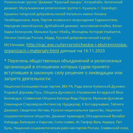
Религиозная группа “Джамаат “Красный пахарь”, Колумбайн, Хатлонский
джамаат, Мусульманская религиозная группа п. Кушкуль г. Оренбург,
Крымско-татарский добровольческий батальон имени Номана
Челебиджихана, Азов, Партия исламского возрождения Таджикистана,
Народная самооборона, Дуббайский джамаат, московская ячейка, Батал-
Хаджи Белхороев, Маньяки Культ Убийц, Молодёжь Которая Улыбается,
Легион Свобода России, Айдар, Русский добровольческий корпус
Источник:
http://nac.gov.ru/terroristicheskie-i-ekstremistskie-
organizacii-i-materialy.html
данные на
16.11.2023
* Перечень общественных объединений и религиозных
организаций в отношении которых судом принято
вступившее в законную силу решение о ликвидации или
запрете деятельности:
Национал-большевистская партия, ВЕК РА, Рада земли Кубанской Духовно
Родовой Державы Русь, Община Духовного Управления Асгардской Веси
Беловодья, Славянская Община Капища Веды Перуна, Мужская Духовная
Семинария Староверов-Инглингов, Нурджулар, К Богодержавию, Таблиги
Джамаат, Свидетели Иеговы, Русское национальное единство, Национал-
социалистическое общество, Джамаат мувахидов, Объединенный Вилайат
Кабарды, Балкарии и Карачая, Союз славян, Ат-Такфир Валь-Хиджра, Пит
Буль, Национал-социалистическая рабочая партия России, Славянский союз,