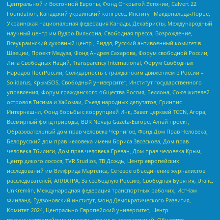
Центральной и Восточной Европы, Фонд Открытой Эстонии, Calvert 22
Foundation, Канадский украинский конгресс, Институт Макдональда-Лорье,
Украинская национальная федерация Канады, Декабристы, Международный
научный центр им Вудро Вильсона, Свободная пресса, Возрождение,
Всеукраинский духовный центр , Риддл, Русский антивоенный комитет в
Швеции, Проект Медуза, Фонд Андрея Сахарова, Форум свободной России,
Лига Свободных Наций, Transparеncy International, Форум Свободных
Народов ПостРоссии, Солидарность с гражданским движением в России –
Solidarus, КрымSOS, Свободный университет, Институт государственного
управления, Форум гражданского общества Россия, Беллона, Союз жителей
островов Тисима и Хабомаи, Съезд народных депутатов, Гринпис
Интернешнл, Фонд борьбы с коррупцией Инк, Завет церквей TCCN, Агора,
Всемирный фонд природы, BDR Novaja Gazeta-Europe, Алтай проект,
Образовательный дом прав человека Чернигов, Фонд Дом Прав Человека,
Белорусский дом прав человека имени Бориса Звозскова, Дом прав
человека Тбилиси, Дом прав человека Ереван, Дом прав человека Крым,
Центр дикого лосося, TVR Studios, ТВ Дождь, Центр европейских
исследований им Вилфрида Мартенса, Сетевое объединение журналистов
расследователей, АЛЛАТРА, За свободную Россию, Свободная Бурятия, Uralic,
UnKremlin, Международная федерация транспортных рабочих, ИстЧам
Финланд, Гудзоновский институт, Фонд Демократического Развития,
Комитет-2024, Центрально-Европейский университет, Центр
восточноевропейских и международных исследований, Общество