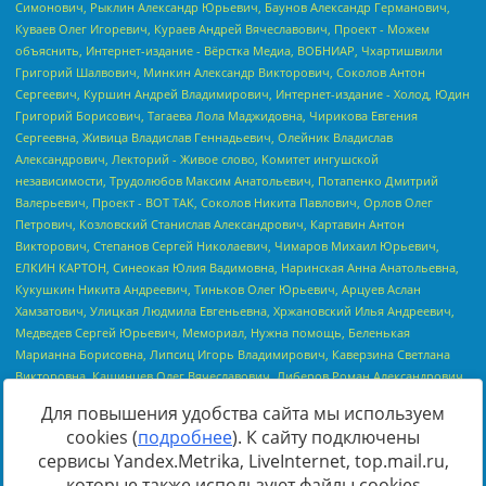
Для повышения удобства сайта мы используем
cookies (
подробнее
). К сайту подключены
сервисы Yandex.Metrika, LiveInternet, top.mail.ru,
Источник:
https://minjust.gov.ru/uploaded/files/reestr-
которые также используют файлы cookies