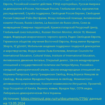
Европа, Российский комитет действия, РЭНД корпорейшн, Русская Америка
за демократию в России, Настоящая Россия, Глобальная сеть журналистов-
расследователей, Служба поддержки, Свободная Россия Берлин, Свободная
Россия Северный Рейн-Вестфалия, Фонд глобальной помощи, Антивоенный
комитет России, Russie-Libertes, La Asocicion de Rusos Libres, Союз за
возвращение Северных территорий, Крымскотатарский Ресурсный Центр,
Глобальный союз IndustriALL, Russian Election Monitor, Article 19, Мнение
медиа, Федерация анархического черного креста, Радио Свободная Европа,
Германское общество изучения Восточной Европы, Фонд имени Фридриха
Эберта, XZ gGmbH, Мобильная академия поддержки гендерной демократии
и миротворчества, Форум имени Льва Копелева, American Councils for
International Education, Cultural Vistas, Institute of International Education,
Антивоенное движение Антальи, Открытый диалог, Школа международных
отношений и государственной политики им Питера Мунка, Российско-
канадский демократический альянс, Школа международных отношений им
Нормана Патерсона, Центр Гражданских Свобод, Фонд Бориса Немцова за
Свободу, Фонд имени Фридриха Науманна за свободу, Феминистское
антивоенное сопротивление, Комитет независимости Ингушетии, Прометей,
Stop Occupation of Karelia, Вернись живым, Фридом Хаус, СОТА медиа,
Либерально-демократическая Лига Украины
Источник:
https://minjust.gov.ru/ru/documents/7756/
данные
на
13.05.2024