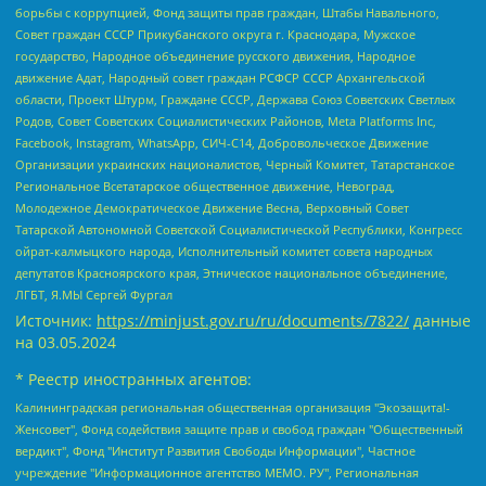
борьбы с коррупцией, Фонд защиты прав граждан, Штабы Навального,
Совет граждан СССР Прикубанского округа г. Краснодара, Мужское
государство, Народное объединение русского движения, Народное
движение Адат, Народный совет граждан РСФСР СССР Архангельской
области, Проект Штурм, Граждане СССР, Держава Союз Советских Светлых
Родов, Совет Советских Социалистических Районов, Meta Platforms Inc,
Facebook, Instagram, WhatsApp, СИЧ-С14, Добровольческое Движение
Организации украинских националистов, Черный Комитет, Татарстанское
Региональное Всетатарское общественное движение, Невоград,
Молодежное Демократическое Движение Весна, Верховный Совет
Татарской Автономной Советской Социалистической Республики, Конгресс
ойрат-калмыцкого народа, Исполнительный комитет совета народных
депутатов Красноярского края, Этническое национальное объединение,
ЛГБТ, Я.МЫ Сергей Фургал
Источник:
https://minjust.gov.ru/ru/documents/7822/
данные
на
03.05.2024
* Реестр иностранных агентов:
Калининградская региональная общественная организация "Экозащита!-Женсовет", Фонд содействия защите прав и свобод граждан "Общественный вердикт", Фонд "Институт Развития Свободы Информации", Частное учреждение "Информационное агентство МЕМО. РУ", Региональная общественная организация "Общественная комиссия по сохранению наследия академика Сахарова", Фонд поддержки свободы прессы, Санкт-Петербургская общественная правозащитная организация "Гражданский контроль", Межрегиональная общественная организация "Информационно-просветительский центр "Мемориал", Региональный Фонд "Центр Защиты Прав Средств Массовой Информации", с 05.12.2023 Фонд "Центр Защиты Прав Средств массовой информации", Региональная общественная благотворительная организация помощи беженцам и мигрантам "Гражданское содействие", Негосударственное образовательное учреждение дополнительного профессионального образования (повышение квалификации) специалистов "АКАДЕМИЯ ПО ПРАВАМ ЧЕЛОВЕКА", Свердловская региональная общественная организация "Сутяжник", Автономная некоммерческая организация "Центр независимых социологических исследований", Союз общественных объединений "Российский исследовательский центр по правам человека", Региональное общественное учреждение научно-информационный центр "МЕМОРИАЛ", Некоммерческая организация "Фонд защиты гласности", Автономная некоммерческая организация "Институт прав человека", Городская общественная организация "Екатеринбургское общество "МЕМОРИАЛ", Городская общественная организация "Рязанское историко-просветительское и правозащитное общество "Мемориал" (Рязанский Мемориал), Челябинский региональный орган общественной самодеятельности – женское общественное объединение "Женщины Евразии", Челябинский региональный орган общественной самодеятельности "Уральская правозащитная группа", Фонд содействия защите здоровья и социальной справедливости имени Андрея Рылькова, Автономная Некоммерческая Организация "Аналитический Центр Юрия Левады", Автономная некоммерческая организация социальной поддержки населения "Проект Апрель", Региональная общественная организация помощи женщинам и детям, находящимся в кризисной ситуации "Информационно-методический центр "Анна", Фонд содействия развитию массовых коммуникаций и правовому просвещению "Так-так-Так", Фонд содействия устойчивому развитию "Серебряная тайга", Свердловский региональный общественный фонд социальных проектов "Новое время", "Idel.Реалии", Кавказ.Реалии, Крым.Реалии, Телеканал Настоящее Время, Татаро-башкирская служба Радио Свобода (Azatliq Radiosi), Радио Свободная Европа/Радио Свобода (PCE/PC), "Сибирь.Реалии", "Фактограф", Благотворительный фонд помощи осужденным и их семьям, Автономная некоммерческая организация "Институт глобализации и социальных движений", Фонд "В защиту прав заключенных", Частное учреждение "Центр поддержки и содействия развитию средств массовой информации", Пензенский региональный общественный благотворительный фонд "Гражданский союз", "Север.Реалии", Некоммерческая организация Фонд "Правовая инициатива", Общество с ограниченной ответственностью "Радио Свободная Европа/Радио Свобода", Чешское информационное агентство "MEDIUM-ORIENT", Красноярская региональная общественная организация "Мы против СПИДа", Камалягин Денис Николаевич, Маркелов Сергей Евгеньевич, Пономарев Лев Александрович, Савицкая Людмила Алексеевна, Автономная некоммерческая организация "Центр по работе с проблемой насилия "НАСИЛИЮ.НЕТ", Межрегиональный профессиональный союз работников здравоохранения "Альянс врачей", Юридическое лицо, зарегистрированное в Латвийской Республике, SIA "Medusa Project" (регистрационный номер 40103797863, дата регистрации 10.06.2014), Некоммерческая организация "Фонд по борьбе с коррупцией", Автономная некоммерческая организация "Институт права и публичной политики", Баданин Роман Сергеевич, Гликин Максим Александрович, Железнова Мария Михайловна, Лукьянова Юлия Сергеевна, Маетная Елизавета Витальевна, Маняхин Петр Борисович, Чуракова Ольга Владимировна, Ярош Юлия Петровна, Юридическое лицо "The Insider SIA", зарегистрированное в Риге, Латвийская Республика (дата регистрации 26.06.2015), являющееся администратором доменного имени интернет-издания "The Insider SIA", https://theins.ru, Постернак Алексей Евгеньевич, Рубин Михаил Аркадьевич, Анин Роман Александрович, Юридическое лицо Istories fonds, зарегистрированное в Латвийской Республике (регистрационный номер 50008295751, дата регистрации 24.02.2020), Великовский Дмитрий Александрович, Долинина Ирина Николаевна, Мароховская Алеся Алексеевна, Шлейнов Роман Юрьевич, Шмагун Олеся Валентиновна, Общество с ограниченной ответственностью "Альтаир 2021", Общество с ограниченной ответственностью "Вега 2021", Общество с ограниченной ответственностью "Главный редактор 2021", Общество с ограниченной ответственностью "Ромашки монолит", Важенков Артем Валерьевич, Ивановская областная общественная организация "Центр гендерных исследований", Гурман Юрий Альбертович, Медиапроект "ОВД-Инфо", Егоров Владимир Владимирович, Жилинский Владимир Александрович, Общество с ограниченной ответственностью "ЗП", Иванова София Юрьевна, Карезина Инна Павловна, Кильтау Екатерина Викторовна, Петров Алексей Викторович, Пискунов Сергей Евгеньевич, Смирнов Сергей Сергеевич, Тихонов Михаил Сергеевич, Общество с ограниченной ответственностью "ЖУРНАЛИСТ-ИНОСТРАННЫЙ АГЕНТ", Арапова Галина Юрьевна, Вольтская Татьяна Анатольевна, Американская компания "Mason G.E.S. Anonymous Foundation" (США), являющаяся владельцем интернет-издания https://mnews.world/, Компания "Stichting Bellingcat", зарегистрированная в Нидерландах (дата регистрации 11.07.2018), Захаров Андрей Вячеславович, Клепиковская Екатерина Дмитриевна, Общество с ограниченной ответственностью "МЕМО", Перл Роман Александрович, Симонов Евгений Алексеевич, Соловьева Елена Анатольевна, Сотников Даниил Владимирович, Сурначева Елизавета Дмитриевна, Автономная некоммерческая организация по защите прав человека и информированию населения "Якутия – Наше Мнение", Общество с ограниченной ответственностью "Москоу диджитал медиа", с 26.01.2023 Общество с ограниченной ответственностью "Чайка Белые сады", Ветошкина Валерия Валерьевна, Заговора Максим Александрович, Межрегиональное общественное движение "Российская ЛГБТ - сеть", Оленичев Максим Владимирович, Павлов Иван Юрьевич, Скворцова Елена Сергеевна, Общество с ограниченной ответственностью "Как бы инагент", Кочетков Игорь Викторович, Общество с ограниченной ответственностью "Честные выборы", Еланчик Олег Александрович, Общество с ограниченной ответственностью "Нобелевский призыв", Гималова Регина Эмилевна, Григорьев Андрей Валерьевич, Григорьева Алина Александровна, Ассоциация по содействию защите прав призывников, альтернативнослужащих и военнослужащих "Правозащитная группа "Гражданин.Армия.Право", Хисамова Регина Фаритовна, Автономная некоммерческая организация по реализации социально-правовых программ "Лилит", Дальневосточное общественное движение "Маяк", Санкт-Петербургская ЛГБТ-инициативная группа "Выход", Инициативная группа ЛГБТ+ "Реверс", Алексеев Андрей Викторович, Бекбулатова Таисия Львовна, Беляев Иван Михайлович, Владыкина Елена Сергеевна, Гельман Марат Александрович, Никульшина Вероника Юрьевна, Толоконникова Надежда Андреевна, Шендерович Виктор Анатольевич, Общество с ограниченной ответственностью "Данное сообщение", Общество с ограниченной ответственностью Издательский дом "Новая глава", Айнбиндер Александра Александровна, Московский комьюнити-центр для ЛГБТ+инициатив, Благотворительный фонд развития филантропии, Deutsche Welle (Германия, Kurt-Schumacher-Strasse 3, 53113 Bonn), Борзунова Мария Михайловна, Воробьев Виктор Викторович, Голубева Анна Львовна, Константинова Алла Михайловна, Малкова Ирина Владимировна, Мурадов Мурад Абдулгалимович, Осетинская Елизавета Николаевна, Понасенков Евгений Николаевич, Ганапольский Матвей Юрьевич, Киселев Евгений Алексеевич, Борухович Ирина Григорьевна, Дремин Иван Тимофеевич, Дубровский Дмитрий Викторович, Красноярская региональная общественная организация поддержки и развития альтернативных образовательных технологий и межкультурных коммуникаций "ИНТЕРРА", Маяковская Екатерина Алексеевна, Фейгин Марк Захарович, Филимонов Андрей Викторович, Дзугкоева Регина Николаевна, Доброхотов Роман Александрович, Дудь Юрий Александрович, Елкин Сергей Владимирович, Кругликов Кирилл Игоревич, Сабунаева Мария Леонидовна, Семенов Алексей Владимирович, Шаинян Карен Багратович, Шульман Екатерина Михайловна, Асафьев Артур Валерьевич, Вахштайн Виктор Семенович, Венедиктов Алексей Алексеевич, Лушникова Екатерина Евгеньевна, Волков Леонид Михайлович, Невзоров Александр Глебович, Пархоменко Сергей Борисович, Сироткин Ярослав Николаевич, Кара-Мурза Владимир Владимирович, Баранова Наталья Владимировна, Гозман Леонид Яковлевич, Кагарлицкий Борис Юльевич, Климарев Михаил Валерьевич, Милов Владимир Станиславович, Автономная некоммерческая организация Краснодарский центр современного искусства "Типография", Моргенштерн Алишер Тагирович, Соболь Любовь Эдуардовна, Общество с ограниченной ответственностью "ЛИЗА НОРМ", Каспаров Гарри Кимович, Ходорковский Михаил Борисович, Общество с ограниченной ответственностью "Апрельские тезисы", Данилович Ирина Брониславовна, Кашин Олег Владимирович, Петров Николай Владимирович, Пивоваров Алексей Владимирович, Соколов Михаил Владимирович, Цветкова Юлия Владимировна, Чичваркин Евгений Александрович, Комитет против пыток/Команда против пыток, Общество с ограниченной ответственностью "Первый научный", Общество с ограниченной ответственностью "Вертолет и ко", Белоцерковская Вероника Борисовна, Кац Максим Евгеньевич, Лазарева Татьяна Юрьевна, Шаведдинов Руслан Табризович, Яшин Илья Валерьевич, Общество с ограниченной ответственностью "Иноагент ААВ", Алешковский Дмитрий Петрович, Альбац Евгения Марковна, Быков Дмитрий Львович, Галямина Юлия Евгеньевна, Лойко Сергей Леонидович, Мартынов Кирилл Константинович, Медведев Сергей Александрович, Крашенинников Федор Геннадиевич, Гордеева Катерина Вл