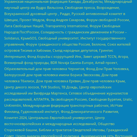
Украинская национальная федерация Канады, Декабристы, Международный
научный центр им Вудро Вильсона, Свободная пресса, Возрождение,
Всеукраинский духовный центр , Риддл, Русский антивоенный комитет в
Швеции, Проект Медуза, Фонд Андрея Сахарова, Форум свободной России,
Лига Свободных Наций, Transparеncy International, Форум Свободных
Народов ПостРоссии, Солидарность с гражданским движением в России –
Solidarus, КрымSOS, Свободный университет, Институт государственного
управления, Форум гражданского общества Россия, Беллона, Союз жителей
островов Тисима и Хабомаи, Съезд народных депутатов, Гринпис
Интернешнл, Фонд борьбы с коррупцией Инк, Завет церквей TCCN, Агора,
Всемирный фонд природы, BDR Novaja Gazeta-Europe, Алтай проект,
Образовательный дом прав человека Чернигов, Фонд Дом Прав Человека,
Белорусский дом прав человека имени Бориса Звозскова, Дом прав
человека Тбилиси, Дом прав человека Ереван, Дом прав человека Крым,
Центр дикого лосося, TVR Studios, ТВ Дождь, Центр европейских
исследований им Вилфрида Мартенса, Сетевое объединение журналистов
расследователей, АЛЛАТРА, За свободную Россию, Свободная Бурятия, Uralic,
UnKremlin, Международная федерация транспортных рабочих, ИстЧам
Финланд, Гудзоновский институт, Фонд Демократического Развития,
Комитет-2024, Центрально-Европейский университет, Центр
восточноевропейских и международных исследований, Общество
Сторожевой башни, Библии и трактатов Свидетелей Иеговы, Гражданский
Совет, Центр анализа европейской политики, Академическая сеть Восточная