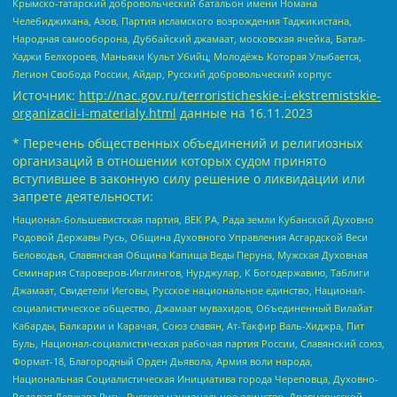
Крымско-татарский добровольческий батальон имени Номана
Челебиджихана, Азов, Партия исламского возрождения Таджикистана,
Народная самооборона, Дуббайский джамаат, московская ячейка, Батал-
Хаджи Белхороев, Маньяки Культ Убийц, Молодёжь Которая Улыбается,
Легион Свобода России, Айдар, Русский добровольческий корпус
Источник:
http://nac.gov.ru/terroristicheskie-i-ekstremistskie-
organizacii-i-materialy.html
данные на
16.11.2023
* Перечень общественных объединений и религиозных
организаций в отношении которых судом принято
вступившее в законную силу решение о ликвидации или
запрете деятельности:
Национал-большевистская партия, ВЕК РА, Рада земли Кубанской Духовно
Родовой Державы Русь, Община Духовного Управления Асгардской Веси
Беловодья, Славянская Община Капища Веды Перуна, Мужская Духовная
Семинария Староверов-Инглингов, Нурджулар, К Богодержавию, Таблиги
Джамаат, Свидетели Иеговы, Русское национальное единство, Национал-
социалистическое общество, Джамаат мувахидов, Объединенный Вилайат
Кабарды, Балкарии и Карачая, Союз славян, Ат-Такфир Валь-Хиджра, Пит
Буль, Национал-социалистическая рабочая партия России, Славянский союз,
Формат-18, Благородный Орден Дьявола, Армия воли народа,
Национальная Социалистическая Инициатива города Череповца, Духовно-
Родовая Держава Русь, Русское национальное единство, Древнерусской