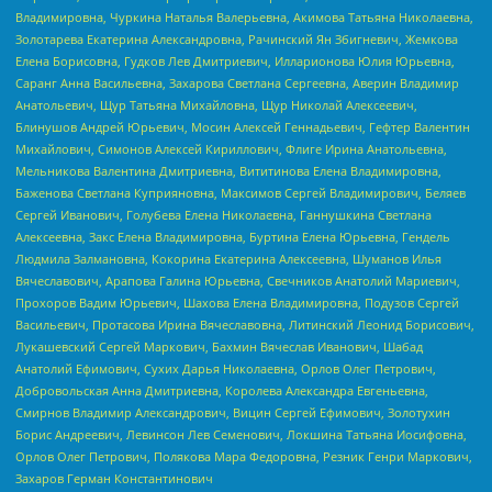
Владимировна, Чуркина Наталья Валерьевна, Акимова Татьяна Николаевна,
Золотарева Екатерина Александровна, Рачинский Ян Збигневич, Жемкова
Елена Борисовна, Гудков Лев Дмитриевич, Илларионова Юлия Юрьевна,
Саранг Анна Васильевна, Захарова Светлана Сергеевна, Аверин Владимир
Анатольевич, Щур Татьяна Михайловна, Щур Николай Алексеевич,
Блинушов Андрей Юрьевич, Мосин Алексей Геннадьевич, Гефтер Валентин
Михайлович, Симонов Алексей Кириллович, Флиге Ирина Анатольевна,
Мельникова Валентина Дмитриевна, Вититинова Елена Владимировна,
Баженова Светлана Куприяновна, Максимов Сергей Владимирович, Беляев
Сергей Иванович, Голубева Елена Николаевна, Ганнушкина Светлана
Алексеевна, Закс Елена Владимировна, Буртина Елена Юрьевна, Гендель
Людмила Залмановна, Кокорина Екатерина Алексеевна, Шуманов Илья
Вячеславович, Арапова Галина Юрьевна, Свечников Анатолий Мариевич,
Прохоров Вадим Юрьевич, Шахова Елена Владимировна, Подузов Сергей
Васильевич, Протасова Ирина Вячеславовна, Литинский Леонид Борисович,
Лукашевский Сергей Маркович, Бахмин Вячеслав Иванович, Шабад
Анатолий Ефимович, Сухих Дарья Николаевна, Орлов Олег Петрович,
Добровольская Анна Дмитриевна, Королева Александра Евгеньевна,
Смирнов Владимир Александрович, Вицин Сергей Ефимович, Золотухин
Борис Андреевич, Левинсон Лев Семенович, Локшина Татьяна Иосифовна,
Орлов Олег Петрович, Полякова Мара Федоровна, Резник Генри Маркович,
Захаров Герман Константинович