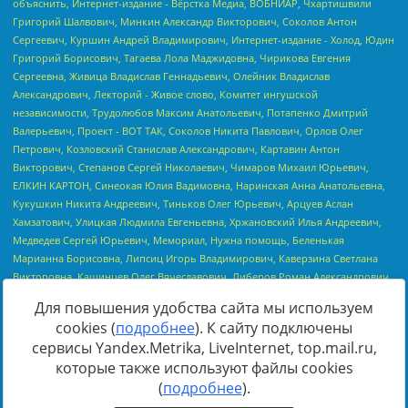
Для повышения удобства сайта мы используем
cookies (
подробнее
). К сайту подключены
сервисы Yandex.Metrika, LiveInternet, top.mail.ru,
Источник:
https://minjust.gov.ru/uploaded/files/reestr-
которые также используют файлы cookies
inostrannyih-agentov-22-03-2024.pdf
данные на
22.03.2024
(
подробнее
).