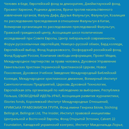
Человек в беде, Европейский фонд за демократию, Джеймстаунский фонд,
Прожект Хармони, Родники дракона, Врачи против насильственного
извлечения органов, Фалунь Дафа, Друзья Фалуньгун, Фалуньгун, Коалиция
по расследованию преследования в отношении Фалуньгун в Китае,
Всемирная организация по расследованию преследований Фалуньгун,
Пражский гражданский центр, Ассоциация школ политических
исследований при Совете Европы, Центр либеральной современности,
Форум русскоязычных европейцев, Немецко-русский обмен, Бард колледж,
Европейский выбор, Фонд Ходорковского, Оксфордский российский фонд,
Фонд Будущее России, Компания свободы информации, Проект Медиа,
Международное партнерство за права человека, Духовное Управление
Евангельских Христиан Украинской Христианской Церкви, Новое
Поколение, Духовное Учебное Заведение Международный Библейский
Колледж, Международное христианское движение, Всемирный Институт
Саентологических Предприятий, Церковь Духовной Технологии,
Европейская сеть организаций по наблюдению за выборами, Республика
Польша, СВОБОДНЫЙ ИДЕЛЬ-УРАЛ, Ассоциация развития журналистики,
IStories fonds, Королевский Институт Международных Отношений,
КРИМСЬКА ПРАВОЗАХИСНА ГРУПА, Фонд имени Генриха Бёлля, Stichting
Bellingcat, Bellingcat Ltd, The Insider, Институт правовой инициативы
Центральной и Восточной Европы, Фонд Открытой Эстонии, Calvert 22
Foundation, Канадский украинский конгресс, Институт Макдональда-Лорье,