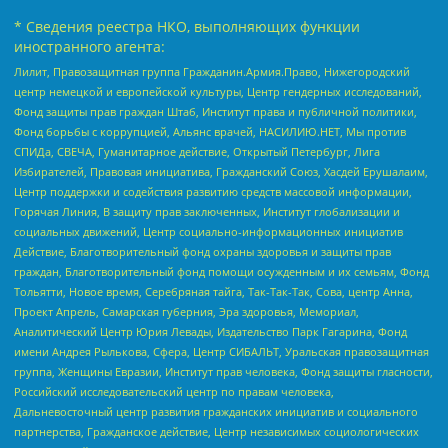
* Сведения реестра НКО, выполняющих функции
иностранного агента:
Лилит, Правозащитная группа Гражданин.Армия.Право, Нижегородский
центр немецкой и европейской культуры, Центр гендерных исследований,
Фонд защиты прав граждан Штаб, Институт права и публичной политики,
Фонд борьбы с коррупцией, Альянс врачей, НАСИЛИЮ.НЕТ, Мы против
СПИДа, СВЕЧА, Гуманитарное действие, Открытый Петербург, Лига
Избирателей, Правовая инициатива, Гражданский Союз, Хасдей Ерушалаим,
Центр поддержки и содействия развитию средств массовой информации,
Горячая Линия, В защиту прав заключенных, Институт глобализации и
социальных движений, Центр социально-информационных инициатив
Действие, Благотворительный фонд охраны здоровья и защиты прав
граждан, Благотворительный фонд помощи осужденным и их семьям, Фонд
Тольятти, Новое время, Серебряная тайга, Так-Так-Так, Сова, центр Анна,
Проект Апрель, Самарская губерния, Эра здоровья, Мемориал,
Аналитический Центр Юрия Левады, Издательство Парк Гагарина, Фонд
имени Андрея Рылькова, Сфера, Центр СИБАЛЬТ, Уральская правозащитная
группа, Женщины Евразии, Институт прав человека, Фонд защиты гласности,
Российский исследовательский центр по правам человека,
Дальневосточный центр развития гражданских инициатив и социального
партнерства, Гражданское действие, Центр независимых социологических