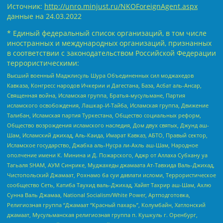
Источник:
http://unro.minjust.ru/NKOForeignAgent.aspx
данные на
24.03.2022
* Единый федеральный список организаций, в том числе
иностранных и международных организаций, признанных
в соответствии с законодательством Российской Федерации
террористическими:
Высший военный Маджлисуль Шура Объединенных сил моджахедов
Кавказа, Конгресс народов Ичкерии и Дагестана, База, Асбат аль-Ансар,
Священная война, Исламская группа, Братья-мусульмане, Партия
исламского освобождения, Лашкар-И-Тайба, Исламская группа, Движение
Талибан, Исламская партия Туркестана, Общество социальных реформ,
Общество возрождения исламского наследия, Дом двух святых, Джунд аш-
Шам, Исламский джихад, Аль-Каида, Имарат Кавказ, АБТО, Правый сектор,
Исламское государство, Джабха аль-Нусра ли-Ахль аш-Шам, Народное
ополчение имени К. Минина и Д. Пожарского, Аджр от Аллаха Субхану уа
Тагьаля SHAM, АУМ Синрике, Муджахеды джамаата Ат-Тавхида Валь-Джихад,
Чистопольский Джамаат, Рохнамо ба суи давлати исломи, Террористическое
сообщество Сеть, Катиба Таухид валь-Джихад, Хайят Тахрир аш-Шам, Ахлю
Сунна Валь Джамаа, National Socialism/White Power, Артподготовка,
Религиозная группа “Джамаат “Красный пахарь”, Колумбайн, Хатлонский
джамаат, Мусульманская религиозная группа п. Кушкуль г. Оренбург,