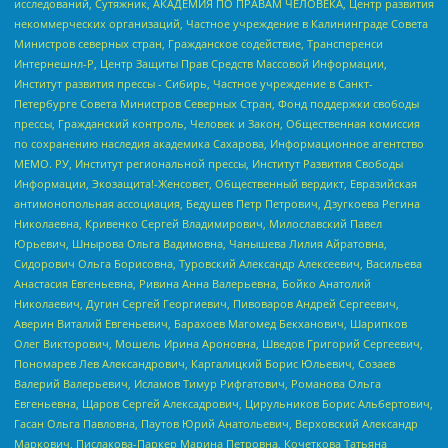
исследований, Сутяжник, АКАДЕМИЯ ПО ПРАВАМ ЧЕЛОВЕКА, Центр развития
некоммерческих организаций, Частное учреждение в Калининграде Совета
Министров северных стран, Гражданское содействие, Трансперенси
Интернешнл-Р, Центр Защиты Прав Средств Массовой Информации,
Институт развития прессы - Сибирь, Частное учреждение в Санкт-
Петербурге Совета Министров Северных Стран, Фонд поддержки свободы
прессы, Гражданский контроль, Человек и Закон, Общественная комиссия
по сохранению наследия академика Сахарова, Информационное агентство
МЕМО. РУ, Институт региональной прессы, Институт Развития Свободы
Информации, Экозащита!-Женсовет, Общественный вердикт, Евразийская
антимонопольная ассоциация, Бедушев Петр Петрович, Дзугкоева Регина
Николаевна, Кривенко Сергей Владимирович, Милославский Павел
Юрьевич, Шнырова Ольга Вадимовна, Чанышева Лилия Айратовна,
Сидорович Ольга Борисовна, Туровский Александр Алексеевич, Васильева
Анастасия Евгеньевна, Ривина Анна Валерьевна, Бойко Анатолий
Николаевич, Дугин Сергей Георгиевич, Пивоваров Андрей Сергеевич,
Аверин Виталий Евгеньевич, Барахоев Магомед Бекханович, Шарипков
Олег Викторович, Мошель Ирина Ароновна, Шведов Григорий Сергеевич,
Пономарев Лев Александрович, Каргалицкий Борис Юльевич, Созаев
Валерий Валерьевич, Исламов Тимур Рифгатович, Романова Ольга
Евгеньевна, Щаров Сергей Алексадрович, Цирульников Борис Альбертович,
Гасан Ольга Павловна, Паутов Юрий Анатольевич, Верховский Александр
Маркович, Пислакова-Паркер Марина Петровна, Кочеткова Татьяна