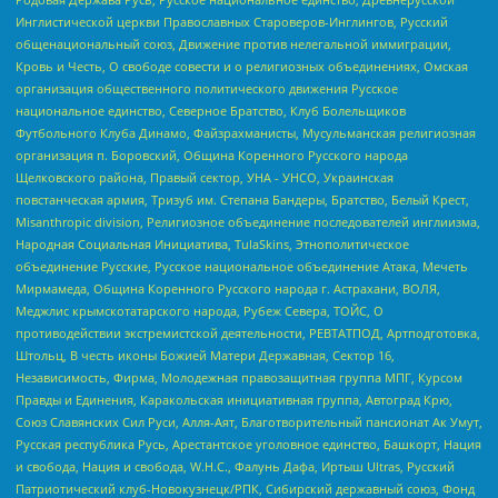
Инглистической церкви Православных Староверов-Инглингов, Русский
общенациональный союз, Движение против нелегальной иммиграции,
Кровь и Честь, О свободе совести и о религиозных объединениях, Омская
организация общественного политического движения Русское
национальное единство, Северное Братство, Клуб Болельщиков
Футбольного Клуба Динамо, Файзрахманисты, Мусульманская религиозная
организация п. Боровский, Община Коренного Русского народа
Щелковского района, Правый сектор, УНА - УНСО, Украинская
повстанческая армия, Тризуб им. Степана Бандеры, Братство, Белый Крест,
Misanthropic division, Религиозное объединение последователей инглиизма,
Народная Социальная Инициатива, TulaSkins, Этнополитическое
объединение Русские, Русское национальное объединение Атака, Мечеть
Мирмамеда, Община Коренного Русского народа г. Астрахани, ВОЛЯ,
Меджлис крымскотатарского народа, Рубеж Севера, ТОЙС, О
противодействии экстремистской деятельности, РЕВТАТПОД, Артподготовка,
Штольц, В честь иконы Божией Матери Державная, Сектор 16,
Независимость, Фирма, Молодежная правозащитная группа МПГ, Курсом
Правды и Единения, Каракольская инициативная группа, Автоград Крю,
Союз Славянских Сил Руси, Алля-Аят, Благотворительный пансионат Ак Умут,
Русская республика Русь, Арестантское уголовное единство, Башкорт, Нация
и свобода, Нация и свобода, W.H.С., Фалунь Дафа, Иртыш Ultras, Русский
Патриотический клуб-Новокузнецк/РПК, Сибирский державный союз, Фонд