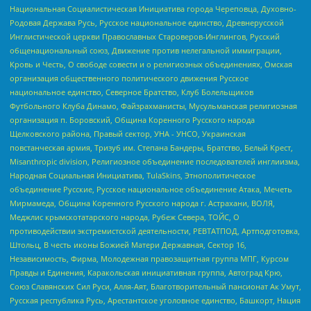
Национальная Социалистическая Инициатива города Череповца, Духовно-
Родовая Держава Русь, Русское национальное единство, Древнерусской
Инглистической церкви Православных Староверов-Инглингов, Русский
общенациональный союз, Движение против нелегальной иммиграции,
Кровь и Честь, О свободе совести и о религиозных объединениях, Омская
организация общественного политического движения Русское
национальное единство, Северное Братство, Клуб Болельщиков
Футбольного Клуба Динамо, Файзрахманисты, Мусульманская религиозная
организация п. Боровский, Община Коренного Русского народа
Щелковского района, Правый сектор, УНА - УНСО, Украинская
повстанческая армия, Тризуб им. Степана Бандеры, Братство, Белый Крест,
Misanthropic division, Религиозное объединение последователей инглиизма,
Народная Социальная Инициатива, TulaSkins, Этнополитическое
объединение Русские, Русское национальное объединение Атака, Мечеть
Мирмамеда, Община Коренного Русского народа г. Астрахани, ВОЛЯ,
Меджлис крымскотатарского народа, Рубеж Севера, ТОЙС, О
противодействии экстремистской деятельности, РЕВТАТПОД, Артподготовка,
Штольц, В честь иконы Божией Матери Державная, Сектор 16,
Независимость, Фирма, Молодежная правозащитная группа МПГ, Курсом
Правды и Единения, Каракольская инициативная группа, Автоград Крю,
Союз Славянских Сил Руси, Алля-Аят, Благотворительный пансионат Ак Умут,
Русская республика Русь, Арестантское уголовное единство, Башкорт, Нация