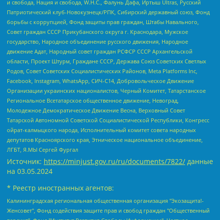
и свобода, Нация и свобода, W.H.С., Фалунь Дафа, Иртыш Ultras, Русский
Патриотический клуб-Новокузнецк/РПК, Сибирский державный союз, Фонд
борьбы с коррупцией, Фонд защиты прав граждан, Штабы Навального,
Совет граждан СССР Прикубанского округа г. Краснодара, Мужское
государство, Народное объединение русского движения, Народное
движение Адат, Народный совет граждан РСФСР СССР Архангельской
области, Проект Штурм, Граждане СССР, Держава Союз Советских Светлых
Родов, Совет Советских Социалистических Районов, Meta Platforms Inc,
Facebook, Instagram, WhatsApp, СИЧ-С14, Добровольческое Движение
Организации украинских националистов, Черный Комитет, Татарстанское
Региональное Всетатарское общественное движение, Невоград,
Молодежное Демократическое Движение Весна, Верховный Совет
Татарской Автономной Советской Социалистической Республики, Конгресс
ойрат-калмыцкого народа, Исполнительный комитет совета народных
депутатов Красноярского края, Этническое национальное объединение,
ЛГБТ, Я.МЫ Сергей Фургал
Источник:
https://minjust.gov.ru/ru/documents/7822/
данные
на
03.05.2024
* Реестр иностранных агентов:
Калининградская региональная общественная организация "Экозащита!-Женсовет", Фонд содействия защите прав и свобод граждан "Общественный вердикт", Фонд "Институт Развития Свободы Информации", Частное учреждение "Информационное агентство МЕМО. РУ", Региональная общественная организация "Общественная комиссия по сохранению наследия академика Сахарова", Фонд поддержки свободы прессы, Санкт-Петербургская общественная правозащитная организация "Гражданский контроль", Межрегиональная общественная организация "Информационно-просветительский центр "Мемориал", Региональный Фонд "Центр Защиты Прав Средств Массовой Информации", с 05.12.2023 Фонд "Центр Защиты Прав Средств массовой информации", Региональная общественная благотворительная организация помощи беженцам и мигрантам "Гражданское содействие", Негосударственное образовательное учреждение дополнительного профессионального образования (повышение квалификации) специалистов "АКАДЕМИЯ ПО ПРАВАМ ЧЕЛОВЕКА", Свердловская региональная общественная организация "Сутяжник", Автономная некоммерческая организация "Центр независимых социологических исследований", Союз общественных объединений "Российский исследовательский центр по правам человека", Региональное общественное учреждение научно-информационный центр "МЕМОРИАЛ", Некоммерческая организация "Фонд защиты гласности", Автономная некоммерческая организация "Институт прав человека", Городская общественная организация "Екатеринбургское общество "МЕМОРИАЛ", Городская общественная организация "Рязанское историко-просветительское и правозащитное общество "Мемориал" (Рязанский Мемориал), Челябинский региональный орган общественной самодеятельности – женское общественное объединение "Женщины Евразии", Челябинский региональный орган общественной самодеятельности "Уральская правозащитная группа", Фонд содействия защите здоровья и социальной справедливости имени Андрея Рылькова, Автономная Некоммерческая Организация "Аналитический Центр Юрия Левады", Автономная некоммерческая организация социальной поддержки населения "Проект Апрель", Региональная общественная организация помощи женщинам и детям, находящимся в кризисной ситуации "Информационно-методический центр "Анна", Фонд содействия развитию массовых коммуникаций и правовому просвещению "Так-так-Так", Фонд содействия устойчивому развитию "Серебряная тайга", Свердловский региональный общественный фонд социальных проектов "Новое время", "Idel.Реалии", Кавказ.Реалии, Крым.Реалии, Телеканал Настоящее Время, Татаро-башкирская служба Радио Свобода (Azatliq Radiosi), Радио Свободная Европа/Радио Свобода (PCE/PC), "Сибирь.Реалии", "Фактограф", Благотворительный фонд помощи осужденным и их семьям, Автономная некоммерческая организация "Институт глобализации и социальных движений", Фонд "В защиту прав заключенных", Частное учреждение "Центр поддержки и содействия развитию средств массовой информации", Пензенский региональный общественный благотворительный фонд "Гражданский союз", "Север.Реалии", Некоммерческая организация Фонд "Правовая инициатива", Общество с ограниченной ответственностью "Радио Свободная Европа/Радио Свобода", Чешское информационное агентство "MEDIUM-ORIENT", Красноярская региональная общественная организация "Мы против СПИДа", Камалягин Денис Николаевич, Маркелов Сергей Евгеньевич, Пономарев Лев Александрович, Савицкая Людмила Алексеевна, Автономная некоммерческая организация "Центр по работе с проблемой насилия "НАСИЛИЮ.НЕТ", Межрегиональный профессиональный союз работников здравоохранения "Альянс врачей", Юридическое лицо, зарегистрированное в Латвийской Республике, SIA "Medusa Project" (регистрационный номер 40103797863, дата регистрации 10.06.2014), Некоммерческая организация "Фонд по борьбе с коррупцией", Автономная некоммерческая организация "Институт права и публичной политики", Баданин Роман Сергеевич, Гликин Максим Александрович, Железнова Мария Михайловна, Лукьянова Юлия Сергеевна, Маетная Елизавета Витальевна, Маняхин Петр Борисович, Чуракова Ольга Владимировна, Ярош Юлия Петровна, Юридическое лицо "The Insider SIA", зарегистрированное в Риге, Латвийская Республика (дата регистрации 26.06.2015), являющееся администратором доменного имени интернет-издания "The Insider SIA", https://theins.ru, Постернак Алексей Евгеньевич, Рубин Михаил Аркадьевич, Анин Роман Александрович, Юридическое лицо Istories fonds, зарегистрированное в Латвийской Республике (регистрационный номер 50008295751, дата регистрации 24.02.2020), Великовский Дмитрий Александрович, Долинина Ирина Николаевна, Мароховская Алеся Алексеевна, Шлейнов Роман Юрьевич, Шмагун Олеся Валентиновна, Общество с ограниченной ответственностью "Альтаир 2021", Общество с ограниченной ответственностью "Вега 2021", Общество с ограниченной ответственностью "Главный редактор 2021", Общество с ограниченной ответственностью "Ромашки монолит", Важенков Артем Валерьевич, Ивановская областная общественная организация "Центр гендерных исследований", Гурман Юрий Альбертович, Медиапроект "ОВД-Инфо", Егоров Владимир Владимирович, Жилинский Владимир Александрович, Общество с ограниченной ответственностью "ЗП", Иванова София Юрьевна, Карезина Инна Павловна, Кильтау Екатерина Викторовна, Петров Алексей Викторович, Пискунов Сергей Евгеньевич, Смирнов Сергей Сергеевич, Тихонов Михаил Сергеевич, Общество с ограниченной ответственностью "ЖУРНАЛИСТ-ИНОСТРАННЫЙ АГЕНТ", Арапова Галина Юрьевна, Вольтская Татьяна Анатольевна, Американская компания "Mason G.E.S. Anonymous Foundation" (США), являющаяся владельцем интернет-издания https://mnews.world/, Компания "Stichting Bellingcat", зарегистрированная в Нидерландах (дата регистрации 11.07.2018), Захаров Андрей Вячеславович, Клепиковская Екатерина Дмитриевна, Общество с ограниченной ответственностью "МЕМО", Перл Роман Александрович, Симонов Евгений Алексеевич, Соловьева Елена Анатольевна, Сотников Даниил Владимирович, Сурначева Елизавета Дмитриевна, Автономная некоммерческая организация по защите прав человека и информированию населения "Якутия – Наше Мнение", Общество с ограниченной ответственностью "Москоу диджитал медиа", с 26.01.2023 Общество с ограниченной ответственностью "Чайка Белые сады", Ветошкина Валерия Валерьевна, Заговора Максим Александрович, Межрегиональное общественное движение "Российская ЛГБТ - сеть", Оленичев Максим Владимирович, Павлов Иван Юрьевич, Скворцова Елена Сергеевна, Общество с ограниченной ответственностью "Как бы инагент", Кочетков Игорь Викторович, Общество с ограниченной ответственностью "Честные выборы", Еланчик Олег Александрович, Общество с ограниченной ответственностью "Нобелевский призыв", Гималова Регина Эмилевна, Григорьев Андрей Валерьевич, Григорьева Алина Александровна, Ассоциация по содействию защите прав призывников, альтернативнослужащих и военнослужащих "Правозащитная группа "Гражданин.Армия.Право", Хисамова Регина Фаритовна, Автономная некоммерческая организация по реализации социально-правовых программ "Лилит", Дальневосточное общественное движение "Маяк", Санкт-Петербургская ЛГБТ-инициативная группа "Выход", Инициативная группа ЛГБТ+ "Реверс", Алексеев Андрей Викторович, Бекбулатова Таисия Львовна, Беляев Иван Михайлович, Владыкина Елена Сергеевна, Гельман Марат Александрович, Никульшина Вероника Юрьевна, Толоконникова Надежда Андреевна, Шендерович Виктор Анатольевич, Общество с ограниченной ответственностью "Данное сообщение", Общество с ограниченной ответственностью Издательский дом "Новая глава", Айнбиндер Александра Александровна, Московский комьюнити-центр для ЛГБТ+инициатив, Благотворительный фонд развития филантропии, Deutsche Welle (Германия, Kurt-Schumacher-Strasse 3, 53113 Bonn), Борзунова Мария Михайловна, Воробьев Виктор Викторович, Голубева Анна Львовна, Константинова Алла Михайловна, Малкова Ирина Владимировна, Мурадов Мурад Абдулгалимович, Осетинская Елизавета Николаевна, Понасенков Евгений Николаевич, Ганапольский Матвей Юрьевич, Киселев Евгений Алексеевич, Борухович Ирина Григорьевна, Дремин Иван Тимофеевич, Дубровский Дмитрий Викторович, Красноярская региональная общественная организация поддержки и развития альтернативных образовательных технологий и межкультурных коммуникаций "ИНТЕРРА", Маяковская Екатерина Алексеевна, Фейгин Марк Захарович, Филимонов Андрей Викторович, Дзугкоева Регина Николаевна, Доброхотов Роман Александрович, Дудь Юрий Александрович, Елкин Сергей Владимирович, Кругликов Кирилл Игоревич, Сабунаева Мария Леонидовна, Семенов Алексей Владимирович, Шаинян Карен Багратович, Шульман Екатерина Михайловна, Асафьев Артур Валерьевич, Вахштайн Виктор Семенович, Венедиктов Алексей Алексеевич, Лушникова Екатерина Евгеньевна, Волков Леонид Михайлович, Невзоров Александр Глебович, Пархоменко Сергей Борисович, Сироткин Ярослав Николаевич, Кара-Мурза Владимир Владимирович, Баранова Наталья Владимировна, Гозман Леонид Яковлевич, Кагарлицкий Борис Юльевич, Климарев Михаил Валерьевич, Милов Владимир Станиславович, Автономная некоммерческая организация Краснодарский центр современного искусства "Типография", Моргенштерн Алишер Тагирович, Соболь Любовь Эдуардовна, Общество с ограниченной ответственностью "ЛИЗА НОРМ", Каспаров Гарри Кимович, Ходорковский Михаил Борисович, Общество с ограниченной ответственностью "Апрельские тезисы", Данилович Ирина Брониславовна, Кашин Олег Владимирович, Петров Николай Владимирович, Пивоваров Алексей Владимирович, Соколов Михаил Владимирович, Цветкова Юлия Владимировна, Чичваркин Евгений Александрович, Комитет против пыток/Команда против пыток, Общество с ограниченной ответственностью "Первый научный", Общество с ограниченной ответственностью "Вертолет и ко", Белоцерковская Вероника Борисовна, Кац Максим Евгеньевич, Лазарева Татьяна Юрьевна, Шаведдинов Руслан Табризович, Яшин Илья Валерьевич, Общество с ограниченной ответственностью "Иноагент ААВ", Алешковский Дмитрий Петрович, Альбац Евгения Марковна, Быков Дмитрий Львович, Галямина Юлия Евгеньевна, Лойко Сергей Леонидович, Мартынов Кирилл Константинович, Медведев Сергей Александрович, Крашенинников Федор Геннадиевич, Гордеева Катерина Вл