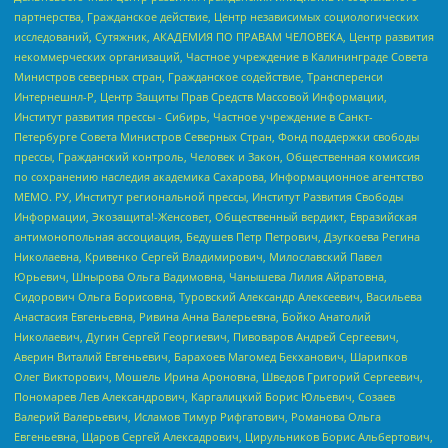
партнерства, Гражданское действие, Центр независимых социологических
исследований, Сутяжник, АКАДЕМИЯ ПО ПРАВАМ ЧЕЛОВЕКА, Центр развития
некоммерческих организаций, Частное учреждение в Калининграде Совета
Министров северных стран, Гражданское содействие, Трансперенси
Интернешнл-Р, Центр Защиты Прав Средств Массовой Информации,
Институт развития прессы - Сибирь, Частное учреждение в Санкт-
Петербурге Совета Министров Северных Стран, Фонд поддержки свободы
прессы, Гражданский контроль, Человек и Закон, Общественная комиссия
по сохранению наследия академика Сахарова, Информационное агентство
МЕМО. РУ, Институт региональной прессы, Институт Развития Свободы
Информации, Экозащита!-Женсовет, Общественный вердикт, Евразийская
антимонопольная ассоциация, Бедушев Петр Петрович, Дзугкоева Регина
Николаевна, Кривенко Сергей Владимирович, Милославский Павел
Юрьевич, Шнырова Ольга Вадимовна, Чанышева Лилия Айратовна,
Сидорович Ольга Борисовна, Туровский Александр Алексеевич, Васильева
Анастасия Евгеньевна, Ривина Анна Валерьевна, Бойко Анатолий
Николаевич, Дугин Сергей Георгиевич, Пивоваров Андрей Сергеевич,
Аверин Виталий Евгеньевич, Барахоев Магомед Бекханович, Шарипков
Олег Викторович, Мошель Ирина Ароновна, Шведов Григорий Сергеевич,
Пономарев Лев Александрович, Каргалицкий Борис Юльевич, Созаев
Валерий Валерьевич, Исламов Тимур Рифгатович, Романова Ольга
Евгеньевна, Щаров Сергей Алексадрович, Цирульников Борис Альбертович,