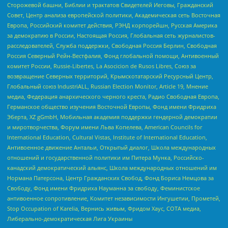
Сторожевой башни, Библии и трактатов Свидетелей Иеговы, Гражданский
Совет, Центр анализа европейской политики, Академическая сеть Восточная
Европа, Российский комитет действия, РЭНД корпорейшн, Русская Америка
за демократию в России, Настоящая Россия, Глобальная сеть журналистов-
расследователей, Служба поддержки, Свободная Россия Берлин, Свободная
Россия Северный Рейн-Вестфалия, Фонд глобальной помощи, Антивоенный
комитет России, Russie-Libertes, La Asocicion de Rusos Libres, Союз за
возвращение Северных территорий, Крымскотатарский Ресурсный Центр,
Глобальный союз IndustriALL, Russian Election Monitor, Article 19, Мнение
медиа, Федерация анархического черного креста, Радио Свободная Европа,
Германское общество изучения Восточной Европы, Фонд имени Фридриха
Эберта, XZ gGmbH, Мобильная академия поддержки гендерной демократии
и миротворчества, Форум имени Льва Копелева, American Councils for
International Education, Cultural Vistas, Institute of International Education,
Антивоенное движение Антальи, Открытый диалог, Школа международных
отношений и государственной политики им Питера Мунка, Российско-
канадский демократический альянс, Школа международных отношений им
Нормана Патерсона, Центр Гражданских Свобод, Фонд Бориса Немцова за
Свободу, Фонд имени Фридриха Науманна за свободу, Феминистское
антивоенное сопротивление, Комитет независимости Ингушетии, Прометей,
Stop Occupation of Karelia, Вернись живым, Фридом Хаус, СОТА медиа,
Либерально-демократическая Лига Украины