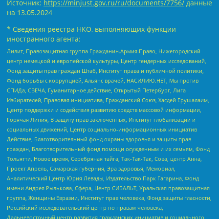
Источник:
https://minjust.gov.ru/ru/documents/7756/
данные
на
13.05.2024
* Сведения реестра НКО, выполняющих функции
иностранного агента:
Лилит, Правозащитная группа Гражданин.Армия.Право, Нижегородский
центр немецкой и европейской культуры, Центр гендерных исследований,
Фонд защиты прав граждан Штаб, Институт права и публичной политики,
Фонд борьбы с коррупцией, Альянс врачей, НАСИЛИЮ.НЕТ, Мы против
СПИДа, СВЕЧА, Гуманитарное действие, Открытый Петербург, Лига
Избирателей, Правовая инициатива, Гражданский Союз, Хасдей Ерушалаим,
Центр поддержки и содействия развитию средств массовой информации,
Горячая Линия, В защиту прав заключенных, Институт глобализации и
социальных движений, Центр социально-информационных инициатив
Действие, Благотворительный фонд охраны здоровья и защиты прав
граждан, Благотворительный фонд помощи осужденным и их семьям, Фонд
Тольятти, Новое время, Серебряная тайга, Так-Так-Так, Сова, центр Анна,
Проект Апрель, Самарская губерния, Эра здоровья, Мемориал,
Аналитический Центр Юрия Левады, Издательство Парк Гагарина, Фонд
имени Андрея Рылькова, Сфера, Центр СИБАЛЬТ, Уральская правозащитная
группа, Женщины Евразии, Институт прав человека, Фонд защиты гласности,
Российский исследовательский центр по правам человека,
Дальневосточный центр развития гражданских инициатив и социального