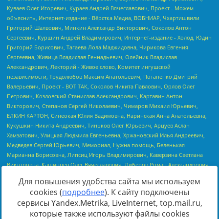
Для повышения удобства сайта мы используем
cookies (
подробнее
). К сайту подключены
сервисы Yandex.Metrika, LiveInternet, top.mail.ru,
Источник:
https://minjust.gov.ru/uploaded/files/reestr-
которые также используют файлы cookies
inostrannyih-agentov-22-03-2024.pdf
данные на
22.03.2024