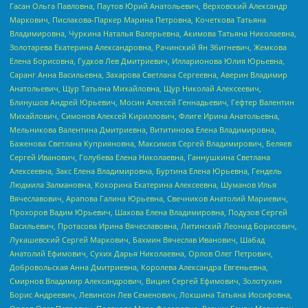
Гасан Ольга Павловна, Паутов Юрий Анатольевич, Верховский Александр
Маркович, Пислакова-Паркер Марина Петровна, Кочеткова Татьяна
Владимировна, Чуркина Наталья Валерьевна, Акимова Татьяна Николаевна,
Золотарева Екатерина Александровна, Рачинский Ян Збигневич, Жемкова
Елена Борисовна, Гудков Лев Дмитриевич, Илларионова Юлия Юрьевна,
Саранг Анна Васильевна, Захарова Светлана Сергеевна, Аверин Владимир
Анатольевич, Щур Татьяна Михайловна, Щур Николай Алексеевич,
Блинушов Андрей Юрьевич, Мосин Алексей Геннадьевич, Гефтер Валентин
Михайлович, Симонов Алексей Кириллович, Флиге Ирина Анатольевна,
Мельникова Валентина Дмитриевна, Вититинова Елена Владимировна,
Баженова Светлана Куприяновна, Максимов Сергей Владимирович, Беляев
Сергей Иванович, Голубева Елена Николаевна, Ганнушкина Светлана
Алексеевна, Закс Елена Владимировна, Буртина Елена Юрьевна, Гендель
Людмила Залмановна, Кокорина Екатерина Алексеевна, Шуманов Илья
Вячеславович, Арапова Галина Юрьевна, Свечников Анатолий Мариевич,
Прохоров Вадим Юрьевич, Шахова Елена Владимировна, Подузов Сергей
Васильевич, Протасова Ирина Вячеславовна, Литинский Леонид Борисович,
Лукашевский Сергей Маркович, Бахмин Вячеслав Иванович, Шабад
Анатолий Ефимович, Сухих Дарья Николаевна, Орлов Олег Петрович,
Добровольская Анна Дмитриевна, Королева Александра Евгеньевна,
Смирнов Владимир Александрович, Вицин Сергей Ефимович, Золотухин
Борис Андреевич, Левинсон Лев Семенович, Локшина Татьяна Иосифовна,