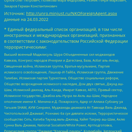
Орлов Олег Петрович, Полякова Мара Федоровна, Резник Генри Маркович,
Захаров Герман Константинович
Источник:
http://unro.minjust.ru/NKOForeignAgent.aspx
данные на
24.03.2022
* Единый федеральный список организаций, в том числе
иностранных и международных организаций, признанных
в соответствии с законодательством Российской Федерации
террористическими:
Высший военный Маджлисуль Шура Объединенных сил моджахедов
Кавказа, Конгресс народов Ичкерии и Дагестана, База, Асбат аль-Ансар,
Священная война, Исламская группа, Братья-мусульмане, Партия
исламского освобождения, Лашкар-И-Тайба, Исламская группа, Движение
Талибан, Исламская партия Туркестана, Общество социальных реформ,
Общество возрождения исламского наследия, Дом двух святых, Джунд аш-
Шам, Исламский джихад, Аль-Каида, Имарат Кавказ, АБТО, Правый сектор,
Исламское государство, Джабха аль-Нусра ли-Ахль аш-Шам, Народное
ополчение имени К. Минина и Д. Пожарского, Аджр от Аллаха Субхану уа
Тагьаля SHAM, АУМ Синрике, Муджахеды джамаата Ат-Тавхида Валь-Джихад,
Чистопольский Джамаат, Рохнамо ба суи давлати исломи, Террористическое
сообщество Сеть, Катиба Таухид валь-Джихад, Хайят Тахрир аш-Шам, Ахлю
Сунна Валь Джамаа, National Socialism/White Power, Артподготовка,
Религиозная группа “Джамаат “Красный пахарь”, Колумбайн, Хатлонский