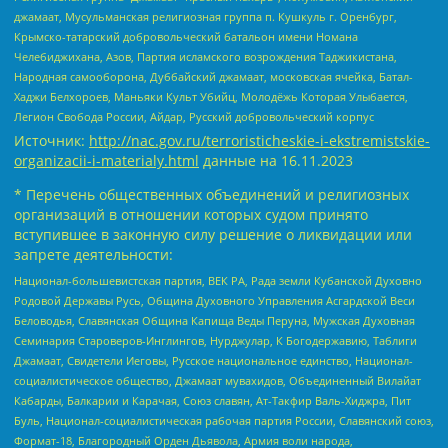
джамаат, Мусульманская религиозная группа п. Кушкуль г. Оренбург,
Крымско-татарский добровольческий батальон имени Номана
Челебиджихана, Азов, Партия исламского возрождения Таджикистана,
Народная самооборона, Дуббайский джамаат, московская ячейка, Батал-
Хаджи Белхороев, Маньяки Культ Убийц, Молодёжь Которая Улыбается,
Легион Свобода России, Айдар, Русский добровольческий корпус
Источник:
http://nac.gov.ru/terroristicheskie-i-ekstremistskie-
organizacii-i-materialy.html
данные на
16.11.2023
* Перечень общественных объединений и религиозных
организаций в отношении которых судом принято
вступившее в законную силу решение о ликвидации или
запрете деятельности:
Национал-большевистская партия, ВЕК РА, Рада земли Кубанской Духовно
Родовой Державы Русь, Община Духовного Управления Асгардской Веси
Беловодья, Славянская Община Капища Веды Перуна, Мужская Духовная
Семинария Староверов-Инглингов, Нурджулар, К Богодержавию, Таблиги
Джамаат, Свидетели Иеговы, Русское национальное единство, Национал-
социалистическое общество, Джамаат мувахидов, Объединенный Вилайат
Кабарды, Балкарии и Карачая, Союз славян, Ат-Такфир Валь-Хиджра, Пит
Буль, Национал-социалистическая рабочая партия России, Славянский союз,
Формат-18, Благородный Орден Дьявола, Армия воли народа,