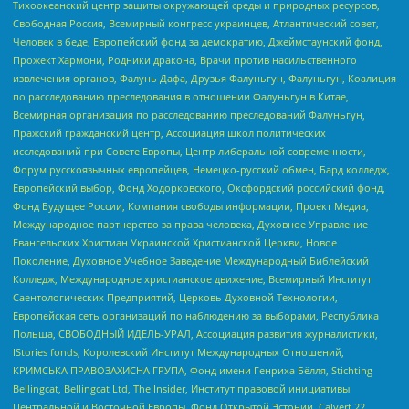
Тихоокеанский центр защиты окружающей среды и природных ресурсов,
Свободная Россия, Всемирный конгресс украинцев, Атлантический совет,
Человек в беде, Европейский фонд за демократию, Джеймстаунский фонд,
Прожект Хармони, Родники дракона, Врачи против насильственного
извлечения органов, Фалунь Дафа, Друзья Фалуньгун, Фалуньгун, Коалиция
по расследованию преследования в отношении Фалуньгун в Китае,
Всемирная организация по расследованию преследований Фалуньгун,
Пражский гражданский центр, Ассоциация школ политических
исследований при Совете Европы, Центр либеральной современности,
Форум русскоязычных европейцев, Немецко-русский обмен, Бард колледж,
Европейский выбор, Фонд Ходорковского, Оксфордский российский фонд,
Фонд Будущее России, Компания свободы информации, Проект Медиа,
Международное партнерство за права человека, Духовное Управление
Евангельских Христиан Украинской Христианской Церкви, Новое
Поколение, Духовное Учебное Заведение Международный Библейский
Колледж, Международное христианское движение, Всемирный Институт
Саентологических Предприятий, Церковь Духовной Технологии,
Европейская сеть организаций по наблюдению за выборами, Республика
Польша, СВОБОДНЫЙ ИДЕЛЬ-УРАЛ, Ассоциация развития журналистики,
IStories fonds, Королевский Институт Международных Отношений,
КРИМСЬКА ПРАВОЗАХИСНА ГРУПА, Фонд имени Генриха Бёлля, Stichting
Bellingcat, Bellingcat Ltd, The Insider, Институт правовой инициативы
Центральной и Восточной Европы, Фонд Открытой Эстонии, Calvert 22