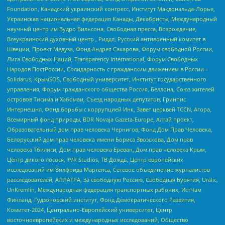
Foundation, Канадский украинский конгресс, Институт Макдональда-Лорье,
Украинская национальная федерация Канады, Декабристы, Международный
научный центр им Вудро Вильсона, Свободная пресса, Возрождение,
Всеукраинский духовный центр , Риддл, Русский антивоенный комитет в
Швеции, Проект Медуза, Фонд Андрея Сахарова, Форум свободной России,
Лига Свободных Наций, Transparеncy International, Форум Свободных
Народов ПостРоссии, Солидарность с гражданским движением в России –
Solidarus, КрымSOS, Свободный университет, Институт государственного
управления, Форум гражданского общества Россия, Беллона, Союз жителей
островов Тисима и Хабомаи, Съезд народных депутатов, Гринпис
Интернешнл, Фонд борьбы с коррупцией Инк, Завет церквей TCCN, Агора,
Всемирный фонд природы, BDR Novaja Gazeta-Europe, Алтай проект,
Образовательный дом прав человека Чернигов, Фонд Дом Прав Человека,
Белорусский дом прав человека имени Бориса Звозскова, Дом прав
человека Тбилиси, Дом прав человека Ереван, Дом прав человека Крым,
Центр дикого лосося, TVR Studios, ТВ Дождь, Центр европейских
исследований им Вилфрида Мартенса, Сетевое объединение журналистов
расследователей, АЛЛАТРА, За свободную Россию, Свободная Бурятия, Uralic,
UnKremlin, Международная федерация транспортных рабочих, ИстЧам
Финланд, Гудзоновский институт, Фонд Демократического Развития,
Комитет-2024, Центрально-Европейский университет, Центр
восточноевропейских и международных исследований, Общество