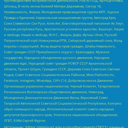
противодействии экстремистской деятельности, РЕВТАТПОД, Артподготовка,
Штольц, В честь иконы Божией Матери Державная, Сектор 16,
Независимость, Фирма, Молодежная правозащитная группа МПГ, Курсом
Правды и Единения, Каракольская инициативная группа, Автоград Крю,
Союз Славянских Сил Руси, Алля-Аят, Благотворительный пансионат Ак Умут,
Русская республика Русь, Арестантское уголовное единство, Башкорт, Нация
и свобода, Нация и свобода, W.H.С., Фалунь Дафа, Иртыш Ultras, Русский
Патриотический клуб-Новокузнецк/РПК, Сибирский державный союз, Фонд
борьбы с коррупцией, Фонд защиты прав граждан, Штабы Навального,
Совет граждан СССР Прикубанского округа г. Краснодара, Мужское
государство, Народное объединение русского движения, Народное
движение Адат, Народный совет граждан РСФСР СССР Архангельской
области, Проект Штурм, Граждане СССР, Держава Союз Советских Светлых
Родов, Совет Советских Социалистических Районов, Meta Platforms Inc,
Facebook, Instagram, WhatsApp, СИЧ-С14, Добровольческое Движение
Организации украинских националистов, Черный Комитет, Татарстанское
Региональное Всетатарское общественное движение, Невоград,
Молодежное Демократическое Движение Весна, Верховный Совет
Татарской Автономной Советской Социалистической Республики, Конгресс
ойрат-калмыцкого народа, Исполнительный комитет совета народных
депутатов Красноярского края, Этническое национальное объединение,
ЛГБТ, Я.МЫ Сергей Фургал
Источник:
https://minjust.gov.ru/ru/documents/7822/
данные