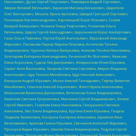
Николаевич, Дугин Сергей Георгиевич, Пивоваров Андрей Сергеевич,
Аверин Виталий Евгеньевич, Барахоев Магомед Бекханович, Шарипков
Олег Викторович, Мошель Ирина Ароновна, Шведов Григорий Сергеевич,
Пономарев Лев Александрович, Каргалицкий Борис Юльевич, Созаев
Валерий Валерьевич, Исламов Тимур Рифгатович, Романова Ольга
Евгеньевна, Щаров Сергей Алексадрович, Цирульников Борис Альбертович,
Гасан Ольга Павловна, Паутов Юрий Анатольевич, Верховский Александр
Маркович, Пислакова-Паркер Марина Петровна, Кочеткова Татьяна
Владимировна, Чуркина Наталья Валерьевна, Акимова Татьяна Николаевна,
Золотарева Екатерина Александровна, Рачинский Ян Збигневич, Жемкова
Елена Борисовна, Гудков Лев Дмитриевич, Илларионова Юлия Юрьевна,
Саранг Анна Васильевна, Захарова Светлана Сергеевна, Аверин Владимир
Анатольевич, Щур Татьяна Михайловна, Щур Николай Алексеевич,
Блинушов Андрей Юрьевич, Мосин Алексей Геннадьевич, Гефтер Валентин
Михайлович, Симонов Алексей Кириллович, Флиге Ирина Анатольевна,
Мельникова Валентина Дмитриевна, Вититинова Елена Владимировна,
Баженова Светлана Куприяновна, Максимов Сергей Владимирович, Беляев
Сергей Иванович, Голубева Елена Николаевна, Ганнушкина Светлана
Алексеевна, Закс Елена Владимировна, Буртина Елена Юрьевна, Гендель
Людмила Залмановна, Кокорина Екатерина Алексеевна, Шуманов Илья
Вячеславович, Арапова Галина Юрьевна, Свечников Анатолий Мариевич,
Прохоров Вадим Юрьевич, Шахова Елена Владимировна, Подузов Сергей
Васильевич, Протасова Ирина Вячеславовна, Литинский Леонид Борисович,