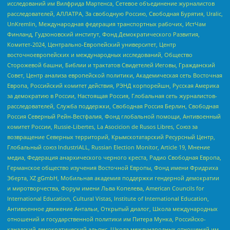
исследований им Вилфрида Мартенса, Сетевое объединение журналистов
расследователей, АЛЛАТРА, За свободную Россию, Свободная Бурятия, Uralic,
UnKremlin, Международная федерация транспортных рабочих, ИстЧам
Финланд, Гудзоновский институт, Фонд Демократического Развития,
Комитет-2024, Центрально-Европейский университет, Центр
восточноевропейских и международных исследований, Общество
Сторожевой башни, Библии и трактатов Свидетелей Иеговы, Гражданский
Совет, Центр анализа европейской политики, Академическая сеть Восточная
Европа, Российский комитет действия, РЭНД корпорейшн, Русская Америка
за демократию в России, Настоящая Россия, Глобальная сеть журналистов-
расследователей, Служба поддержки, Свободная Россия Берлин, Свободная
Россия Северный Рейн-Вестфалия, Фонд глобальной помощи, Антивоенный
комитет России, Russie-Libertes, La Asocicion de Rusos Libres, Союз за
возвращение Северных территорий, Крымскотатарский Ресурсный Центр,
Глобальный союз IndustriALL, Russian Election Monitor, Article 19, Мнение
медиа, Федерация анархического черного креста, Радио Свободная Европа,
Германское общество изучения Восточной Европы, Фонд имени Фридриха
Эберта, XZ gGmbH, Мобильная академия поддержки гендерной демократии
и миротворчества, Форум имени Льва Копелева, American Councils for
International Education, Cultural Vistas, Institute of International Education,
Антивоенное движение Антальи, Открытый диалог, Школа международных
отношений и государственной политики им Питера Мунка, Российско-
канадский демократический альянс, Школа международных отношений им