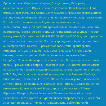
Проект Апрель, Самарская губерния, Эра здоровья, Мемориал,
Аналитический Центр Юрия Левады, Издательство Парк Гагарина, Фонд
имени Андрея Рылькова, Сфера, Центр СИБАЛЬТ, Уральская правозащитная
группа, Женщины Евразии, Институт прав человека, Фонд защиты гласности,
Российский исследовательский центр по правам человека,
Дальневосточный центр развития гражданских инициатив и социального
партнерства, Гражданское действие, Центр независимых социологических
исследований, Сутяжник, АКАДЕМИЯ ПО ПРАВАМ ЧЕЛОВЕКА, Центр развития
некоммерческих организаций, Частное учреждение в Калининграде Совета
Министров северных стран, Гражданское содействие, Трансперенси
Интернешнл-Р, Центр Защиты Прав Средств Массовой Информации,
Институт развития прессы - Сибирь, Частное учреждение в Санкт-
Петербурге Совета Министров Северных Стран, Фонд поддержки свободы
прессы, Гражданский контроль, Человек и Закон, Общественная комиссия
по сохранению наследия академика Сахарова, Информационное агентство
МЕМО. РУ, Институт региональной прессы, Институт Развития Свободы
Информации, Экозащита!-Женсовет, Общественный вердикт, Евразийская
антимонопольная ассоциация, Бедушев Петр Петрович, Дзугкоева Регина
Николаевна, Кривенко Сергей Владимирович, Милославский Павел
Юрьевич, Шнырова Ольга Вадимовна, Чанышева Лилия Айратовна,
Сидорович Ольга Борисовна, Туровский Александр Алексеевич, Васильева
Анастасия Евгеньевна, Ривина Анна Валерьевна, Бойко Анатолий