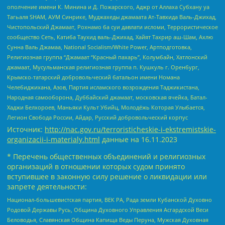
ополчение имени К. Минина и Д. Пожарского, Аджр от Аллаха Субхану уа
Тагьаля SHAM, АУМ Синрике, Муджахеды джамаата Ат-Тавхида Валь-Джихад,
Чистопольский Джамаат, Рохнамо ба суи давлати исломи, Террористическое
сообщество Сеть, Катиба Таухид валь-Джихад, Хайят Тахрир аш-Шам, Ахлю
Сунна Валь Джамаа, National Socialism/White Power, Артподготовка,
Религиозная группа “Джамаат “Красный пахарь”, Колумбайн, Хатлонский
джамаат, Мусульманская религиозная группа п. Кушкуль г. Оренбург,
Крымско-татарский добровольческий батальон имени Номана
Челебиджихана, Азов, Партия исламского возрождения Таджикистана,
Народная самооборона, Дуббайский джамаат, московская ячейка, Батал-
Хаджи Белхороев, Маньяки Культ Убийц, Молодёжь Которая Улыбается,
Легион Свобода России, Айдар, Русский добровольческий корпус
Источник:
http://nac.gov.ru/terroristicheskie-i-ekstremistskie-
organizacii-i-materialy.html
данные на
16.11.2023
* Перечень общественных объединений и религиозных
организаций в отношении которых судом принято
вступившее в законную силу решение о ликвидации или
запрете деятельности:
Национал-большевистская партия, ВЕК РА, Рада земли Кубанской Духовно
Родовой Державы Русь, Община Духовного Управления Асгардской Веси
Беловодья, Славянская Община Капища Веды Перуна, Мужская Духовная