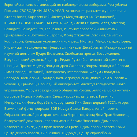
Европейская сеть организаций по наблюдению за выборами, Республика
Польша, СВОБОДНЫЙ ИДЕЛЬ-УРАЛ, Ассоциация развития журналистики,
IStories fonds, Королевский Институт Международных Отношений,
КРИМСЬКА ПРАВОЗАХИСНА ГРУПА, Фонд имени Генриха Бёлля, Stichting
Bellingcat, Bellingcat Ltd, The Insider, Институт правовой инициативы
Центральной и Восточной Европы, Фонд Открытой Эстонии, Calvert 22
Foundation, Канадский украинский конгресс, Институт Макдональда-Лорье,
Украинская национальная федерация Канады, Декабристы, Международный
научный центр им Вудро Вильсона, Свободная пресса, Возрождение,
Всеукраинский духовный центр , Риддл, Русский антивоенный комитет в
Швеции, Проект Медуза, Фонд Андрея Сахарова, Форум свободной России,
Лига Свободных Наций, Transparеncy International, Форум Свободных
Народов ПостРоссии, Солидарность с гражданским движением в России –
Solidarus, КрымSOS, Свободный университет, Институт государственного
управления, Форум гражданского общества Россия, Беллона, Союз жителей
островов Тисима и Хабомаи, Съезд народных депутатов, Гринпис
Интернешнл, Фонд борьбы с коррупцией Инк, Завет церквей TCCN, Агора,
Всемирный фонд природы, BDR Novaja Gazeta-Europe, Алтай проект,
Образовательный дом прав человека Чернигов, Фонд Дом Прав Человека,
Белорусский дом прав человека имени Бориса Звозскова, Дом прав
человека Тбилиси, Дом прав человека Ереван, Дом прав человека Крым,
Центр дикого лосося, TVR Studios, ТВ Дождь, Центр европейских