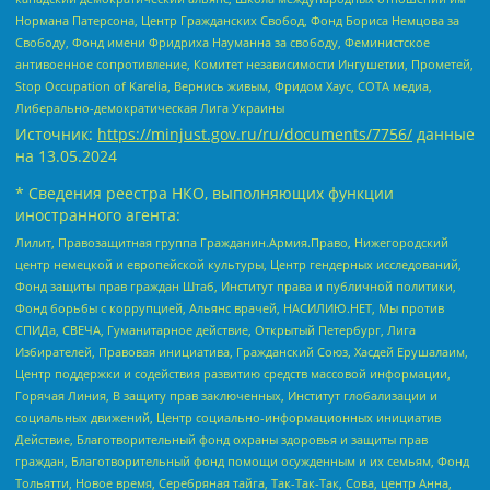
Нормана Патерсона, Центр Гражданских Свобод, Фонд Бориса Немцова за
Свободу, Фонд имени Фридриха Науманна за свободу, Феминистское
антивоенное сопротивление, Комитет независимости Ингушетии, Прометей,
Stop Occupation of Karelia, Вернись живым, Фридом Хаус, СОТА медиа,
Либерально-демократическая Лига Украины
Источник:
https://minjust.gov.ru/ru/documents/7756/
данные
на
13.05.2024
* Сведения реестра НКО, выполняющих функции
иностранного агента:
Лилит, Правозащитная группа Гражданин.Армия.Право, Нижегородский
центр немецкой и европейской культуры, Центр гендерных исследований,
Фонд защиты прав граждан Штаб, Институт права и публичной политики,
Фонд борьбы с коррупцией, Альянс врачей, НАСИЛИЮ.НЕТ, Мы против
СПИДа, СВЕЧА, Гуманитарное действие, Открытый Петербург, Лига
Избирателей, Правовая инициатива, Гражданский Союз, Хасдей Ерушалаим,
Центр поддержки и содействия развитию средств массовой информации,
Горячая Линия, В защиту прав заключенных, Институт глобализации и
социальных движений, Центр социально-информационных инициатив
Действие, Благотворительный фонд охраны здоровья и защиты прав
граждан, Благотворительный фонд помощи осужденным и их семьям, Фонд
Тольятти, Новое время, Серебряная тайга, Так-Так-Так, Сова, центр Анна,