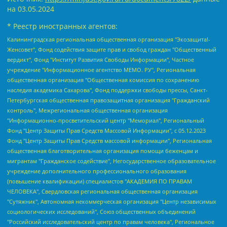
на
03.05.2024
* Реестр иностранных агентов:
Калининградская региональная общественная организация "Экозащита!-Женсовет", Фонд содействия защите прав и свобод граждан "Общественный вердикт", Фонд "Институт Развития Свободы Информации", Частное учреждение "Информационное агентство МЕМО. РУ", Региональная общественная организация "Общественная комиссия по сохранению наследия академика Сахарова", Фонд поддержки свободы прессы, Санкт-Петербургская общественная правозащитная организация "Гражданский контроль", Межрегиональная общественная организация "Информационно-просветительский центр "Мемориал", Региональный Фонд "Центр Защиты Прав Средств Массовой Информации", с 05.12.2023 Фонд "Центр Защиты Прав Средств массовой информации", Региональная общественная благотворительная организация помощи беженцам и мигрантам "Гражданское содействие", Негосударственное образовательное учреждение дополнительного профессионального образования (повышение квалификации) специалистов "АКАДЕМИЯ ПО ПРАВАМ ЧЕЛОВЕКА", Свердловская региональная общественная организация "Сутяжник", Автономная некоммерческая организация "Центр независимых социологических исследований", Союз общественных объединений "Российский исследовательский центр по правам человека", Региональное общественное учреждение научно-информационный центр "МЕМОРИАЛ", Некоммерческая организация "Фонд защиты гласности", Автономная некоммерческая организация "Институт прав человека", Городская общественная организация "Екатеринбургское общество "МЕМОРИАЛ", Городская общественная организация "Рязанское историко-просветительское и правозащитное общество "Мемориал" (Рязанский Мемориал), Челябинский региональный орган общественной самодеятельности – женское общественное объединение "Женщины Евразии", Челябинский региональный орган общественной самодеятельности "Уральская правозащитная группа", Фонд содействия защите здоровья и социальной справедливости имени Андрея Рылькова, Автономная Некоммерческая Организация "Аналитический Центр Юрия Левады", Автономная некоммерческая организация социальной поддержки населения "Проект Апрель", Региональная общественная организация помощи женщинам и детям, находящимся в кризисной ситуации "Информационно-методический центр "Анна", Фонд содействия развитию массовых коммуникаций и правовому просвещению "Так-так-Так", Фонд содействия устойчивому развитию "Серебряная тайга", Свердловский региональный общественный фонд социальных проектов "Новое время", "Idel.Реалии", Кавказ.Реалии, Крым.Реалии, Телеканал Настоящее Время, Татаро-башкирская служба Радио Свобода (Azatliq Radiosi), Радио Свободная Европа/Радио Свобода (PCE/PC), "Сибирь.Реалии", "Фактограф", Благотворительный фонд помощи осужденным и их семьям, Автономная некоммерческая организация "Институт глобализации и социальных движений", Фонд "В защиту прав заключенных", Частное учреждение "Центр поддержки и содействия развитию средств массовой информации", Пензенский региональный общественный благотворительный фонд "Гражданский союз", "Север.Реалии", Некоммерческая организация Фонд "Правовая инициатива", Общество с ограниченной ответственностью "Радио Свободная Европа/Радио Свобода", Чешское информационное агентство "MEDIUM-ORIENT", Красноярская региональная общественная организация "Мы против СПИДа", Камалягин Денис Николаевич, Маркелов Сергей Евгеньевич, Пономарев Лев Александрович, Савицкая Людмила Алексеевна, Автономная некоммерческая организация "Центр по работе с проблемой насилия "НАСИЛИЮ.НЕТ", Межрегиональный профессиональный союз работников здравоохранения "Альянс врачей", Юридическое лицо, зарегистрированное в Латвийской Республике, SIA "Medusa Project" (регистрационный номер 40103797863, дата регистрации 10.06.2014), Некоммерческая организация "Фонд по борьбе с коррупцией", Автономная некоммерческая организация "Институт права и публичной политики", Баданин Роман Сергеевич, Гликин Максим Александрович, Железнова Мария Михайловна, Лукьянова Юлия Сергеевна, Маетная Елизавета Витальевна, Маняхин Петр Борисович, Чуракова Ольга Владимировна, Ярош Юлия Петровна, Юридическое лицо "The Insider SIA", зарегистрированное в Риге, Латвийская Республика (дата регистрации 26.06.2015), являющееся администратором доменного имени интернет-издания "The Insider SIA", https://theins.ru, Постернак Алексей Евгеньевич, Рубин Михаил Аркадьевич, Анин Роман Александрович, Юридическое лицо Istories fonds, зарегистрированное в Латвийской Республике (регистрационный номер 50008295751, дата регистрации 24.02.2020), Великовский Дмитрий Александрович, Долинина Ирина Николаевна, Мароховская Алеся Алексеевна, Шлейнов Роман Юрьевич, Шмагун Олеся Валентиновна, Общество с ограниченной ответственностью "Альтаир 2021", Общество с ограниченной ответственностью "Вега 2021", Общество с ограниченной ответственностью "Главный редактор 2021", Общество с ограниченной ответственностью "Ромашки монолит", Важенков Артем Валерьевич, Ивановская областная общественная организация "Центр гендерных исследований", Гурман Юрий Альбертович, Медиапроект "ОВД-Инфо", Егоров Владимир Владимирович, Жилинский Владимир Александрович, Общество с ограниченной ответственностью "ЗП", Иванова София Юрьевна, Карезина Инна Павловна, Кильтау Екатерина Викторовна, Петров Алексей Викторович, Пискунов Сергей Евгеньевич, Смирнов Сергей Сергеевич, Тихонов Михаил Сергеевич, Общество с ограниченной ответственностью "ЖУРНАЛИСТ-ИНОСТРАННЫЙ АГЕНТ", Арапова Галина Юрьевна, Вольтская Татьяна Анатольевна, Американская компания "Mason G.E.S. Anonymous Foundation" (США), являющаяся владельцем интернет-издания https://mnews.world/, Компания "Stichting Bellingcat", зарегистрированная в Нидерландах (дата регистрации 11.07.2018), Захаров Андрей Вячеславович, Клепиковская Екатерина Дмитриевна, Общество с ограниченной ответственностью "МЕМО", Перл Роман Александрович, Симонов Евгений Алексеевич, Соловьева Елена Анатольевна, Сотников Даниил Владимирович, Сурначева Елизавета Дмитриевна, Автономная некоммерческая организация по защите прав человека и информированию населения "Якутия – Наше Мнение", Общество с ограниченной ответственностью "Москоу диджитал медиа", с 26.01.2023 Общество с ограниченной ответственностью "Чайка Белые сады", Ветошкина Валерия Валерьевна, Заговора Максим Александрович, Межрегиональное общественное движение "Российская ЛГБТ - сеть", Оленичев Максим Владимирович, Павлов Иван Юрьевич, Скворцова Елена Сергеевна, Общество с ограниченной ответственностью "Как бы инагент", Кочетков Игорь Викторович, Общество с ограниченной ответственностью "Честные выборы", Еланчик Олег Александрович, Общество с ограниченной ответственностью "Нобелевский призыв", Гималова Регина Эмилевна, Григорьев Андрей Валерьевич, Григорьева Алина Александровна, Ассоциация по содействию защите прав призывников, альтернативнослужащих и военнослужащих "Правозащитная группа "Гражданин.Армия.Право", Хисамова Регина Фаритовна, Автономная некоммерческая организация по реализации социально-правовых программ "Лилит", Дальневосточное общественное движение "Маяк", Санкт-Петербургская ЛГБТ-инициативная группа "Выход", Инициативная группа ЛГБТ+ "Реверс", Алексеев Андрей Викторович, Бекбулатова Таисия Львовна, Беляев Иван Михайлович, Владыкина Елена Сергеевна, Гельман Марат Александрович, Никульшина Вероника Юрьевна, Толоконникова Надежда Андреевна, Шендерович Виктор Анатольевич, Общество с ограниченной ответственностью "Данное сообщение", Общество с ограниченной ответственностью Издательский дом "Новая глава", Айнбиндер Александра Александровна, Московский комьюнити-центр для ЛГБТ+инициатив, Благотворительный фонд развития филантропии, Deutsche Welle (Германия, Kurt-Schumacher-Strasse 3, 53113 Bonn), Борзунова Мария Михайловна, Воробьев Виктор Викторович, Голубева Анна Львовна, Константинова Алла Михайловна, Малкова Ирина Владимировна, Мурадов Мурад Абдулгалимович, Осетинская Елизавета Николаевна, Понасенков Евгений Николаевич, Ганапольский Матвей Юрьевич, Киселев Евгений Алексеевич, Борухович Ирина Григорьевна, Дремин Иван Тимофеевич, Дубровский Дмитрий Викторович, Красноярская региональная общественная организация поддержки и развития альтернативных образовательных технологий и межкультурных коммуникаций "ИНТЕРРА", Маяковская Екатерина Алексеевна, Фейгин Марк Захарович, Филимонов Андрей Викторович, Дзугкоева Регина Николаевна, Доброхотов Роман Александрович, Дудь Юрий Александрович, Елкин Сергей Владимирович, Кругликов Кирилл Игоревич, Сабунаева Мария Леонидовна, Семенов Алексей Владимирович, Шаинян Карен Багратович, Шульман Екатерина Михайловна, Асафьев Артур Валерьевич, Вахштайн Виктор Семенович, Венедиктов Алексей Алексеевич, Лушникова Екатерина Евгеньевна, Волков Леонид Михайлович, Невзоров Александр Глебович, Пархоменко Сергей Борисович, Сироткин Ярослав Николаевич, Кара-Мурза Владимир Владимирович, Баранова Наталья Владимировна, Гозман Леонид Яковлевич, Кагарлицкий Борис Юльевич, Климарев Михаил Валерьевич, Милов Владимир Станиславович, Автономная некоммерческая организация Краснодарский центр современного искусства "Типография", Моргенштерн Алишер Тагирович, Соболь Любовь Эдуардовна, Общество с ограниченной ответственностью "ЛИЗА НОРМ", Каспаров Гарри Кимович, Ходорковский Михаил Борисович, Общество с ограниченной ответственностью "Апрельские тезисы", Данилович Ирина Брониславовна, Кашин Олег Владимирович, Петров Николай Владимирович, Пивоваров Алексей Владимирович, Соколов Михаил Владимирович, Цветкова Юлия Владимировна, Чичваркин Евгений Александрович, Комитет против пыток/Команда против пыток, Общество с ограниченной ответственностью "Первый научный", Общество с ограниченной ответственностью "Вертолет и ко", Белоцерковская Вероника Борисовна, Кац Максим Евгеньевич, Лазарева Татьяна Юрьевна, Шаведдинов Руслан Табризович, Яшин Илья Валерьевич, Общество с ограниченной ответственностью "Иноагент ААВ", Алешковский Дмитрий Петрович, Альбац Евгения Марковна, Быков Дмитрий Львович, Галямина Юлия Евгеньевна, Лойко Сергей Леонидович, Мартынов Кирилл Константинович, Медведев Сергей Александрович, Крашенинников Федор Геннадиевич, Гордеева Катерина Вл