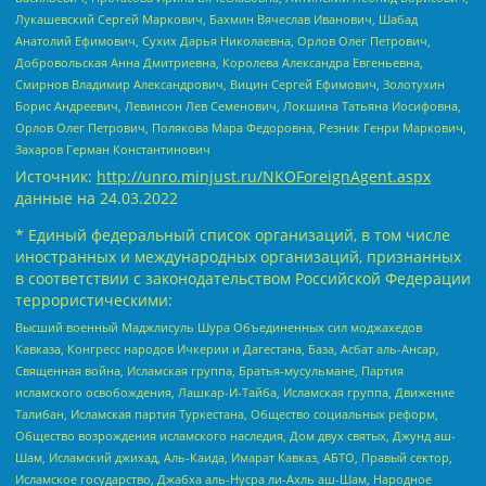
Лукашевский Сергей Маркович, Бахмин Вячеслав Иванович, Шабад
Анатолий Ефимович, Сухих Дарья Николаевна, Орлов Олег Петрович,
Добровольская Анна Дмитриевна, Королева Александра Евгеньевна,
Смирнов Владимир Александрович, Вицин Сергей Ефимович, Золотухин
Борис Андреевич, Левинсон Лев Семенович, Локшина Татьяна Иосифовна,
Орлов Олег Петрович, Полякова Мара Федоровна, Резник Генри Маркович,
Захаров Герман Константинович
Источник:
http://unro.minjust.ru/NKOForeignAgent.aspx
данные на
24.03.2022
* Единый федеральный список организаций, в том числе
иностранных и международных организаций, признанных
в соответствии с законодательством Российской Федерации
террористическими:
Высший военный Маджлисуль Шура Объединенных сил моджахедов
Кавказа, Конгресс народов Ичкерии и Дагестана, База, Асбат аль-Ансар,
Священная война, Исламская группа, Братья-мусульмане, Партия
исламского освобождения, Лашкар-И-Тайба, Исламская группа, Движение
Талибан, Исламская партия Туркестана, Общество социальных реформ,
Общество возрождения исламского наследия, Дом двух святых, Джунд аш-
Шам, Исламский джихад, Аль-Каида, Имарат Кавказ, АБТО, Правый сектор,
Исламское государство, Джабха аль-Нусра ли-Ахль аш-Шам, Народное