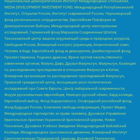
Национальный Демократический Институт Международных Отношений,
MEDIA DEVELOPMENT INVESTMENT FUND, Международный Республиканский
Институт, Открытая Россия, Институт современной России, Черноморский
фонд регионального сотрудничества, Европейская Платформа за
Демократические Выборы, Международный центр электоральных
исследований, Германский фонд Маршалла Соединенных Штатов,
Тихоокеанский центр защиты окружающей среды и природных ресурсов,
Свободная Россия, Всемирный конгресс украинцев, Атлантический совет,
Человек в беде, Европейский фонд за демократию, Джеймстаунский фонд,
Прожект Хармони, Родники дракона, Врачи против насильственного
извлечения органов, Фалунь Дафа, Друзья Фалуньгун, Фалуньгун, Коалиция
по расследованию преследования в отношении Фалуньгун в Китае,
Всемирная организация по расследованию преследований Фалуньгун,
Пражский гражданский центр, Ассоциация школ политических
исследований при Совете Европы, Центр либеральной современности,
Форум русскоязычных европейцев, Немецко-русский обмен, Бард колледж,
Европейский выбор, Фонд Ходорковского, Оксфордский российский фонд,
Фонд Будущее России, Компания свободы информации, Проект Медиа,
Международное партнерство за права человека, Духовное Управление
Евангельских Христиан Украинской Христианской Церкви, Новое
Поколение, Духовное Учебное Заведение Международный Библейский
Колледж, Международное христианское движение, Всемирный Институт
Саентологических Предприятий, Церковь Духовной Технологии,