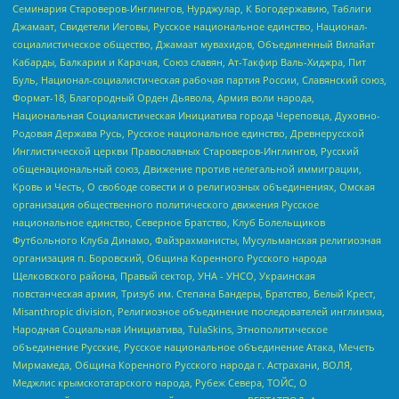
Семинария Староверов-Инглингов, Нурджулар, К Богодержавию, Таблиги
Джамаат, Свидетели Иеговы, Русское национальное единство, Национал-
социалистическое общество, Джамаат мувахидов, Объединенный Вилайат
Кабарды, Балкарии и Карачая, Союз славян, Ат-Такфир Валь-Хиджра, Пит
Буль, Национал-социалистическая рабочая партия России, Славянский союз,
Формат-18, Благородный Орден Дьявола, Армия воли народа,
Национальная Социалистическая Инициатива города Череповца, Духовно-
Родовая Держава Русь, Русское национальное единство, Древнерусской
Инглистической церкви Православных Староверов-Инглингов, Русский
общенациональный союз, Движение против нелегальной иммиграции,
Кровь и Честь, О свободе совести и о религиозных объединениях, Омская
организация общественного политического движения Русское
национальное единство, Северное Братство, Клуб Болельщиков
Футбольного Клуба Динамо, Файзрахманисты, Мусульманская религиозная
организация п. Боровский, Община Коренного Русского народа
Щелковского района, Правый сектор, УНА - УНСО, Украинская
повстанческая армия, Тризуб им. Степана Бандеры, Братство, Белый Крест,
Misanthropic division, Религиозное объединение последователей инглиизма,
Народная Социальная Инициатива, TulaSkins, Этнополитическое
объединение Русские, Русское национальное объединение Атака, Мечеть
Мирмамеда, Община Коренного Русского народа г. Астрахани, ВОЛЯ,
Меджлис крымскотатарского народа, Рубеж Севера, ТОЙС, О