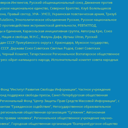
роверов-Инглингов, Русский общенациональный союз, Движение против
усское национальное единство, Северное Братство, Клуб Болельщиков
а, Правый сектор, УНА - УНСО, Украинская повстанческая армия, Тризуб
 TulaSkins, Этнополитическое объединение Русские, Русское национальное
О противодействии экстремистской деятельности, РЕВТАТПОД,
ы и Единения, Каракольская инициативная группа, Автоград Крю, Союз
 Нация и свобода, W.H.С., Фалунь Дафа, Иртыш Ultras, Русский
ан СССР Прикубанского округа г. Краснодара, Мужское государство,
СССР, Держава Союз Советских Светлых Родов, Совет Советских
в, Черный Комитет, Татарстанское Региональное Всетатарское общественное
гресс ойрат-калмыцкого народа, Исполнительный комитет совета народных
евосточное общественное движение "Маяк", Санкт-Петербургская ЛГБТ-инициативная группа "Выход", Инициативная группа ЛГБТ+ "Реверс", Алексеев Андрей Викторович, Бекбулатова Таисия Львовна, Беляев Иван Михайлович, Владыкина Елена Сергеевна, Гельман Марат Александрович, Никульшина Вероника Юрьевна, Толоконникова Надежда Андреевна, Шендерович Виктор Анатольевич, Общество с ограниченной ответственностью "Данное сообщение", Общество с ограниченной ответственностью Издательский дом "Новая глава", Айнбиндер Александра Александровна, Московский комьюнити-центр для ЛГБТ+инициатив, Благотворительный фонд развития филантропии, Deutsche Welle (Германия, Kurt-Schumacher-Strasse 3, 53113 Bonn), Борзунова Мария Михайловна, Воробьев Виктор Викторович, Голубева Анна Львовна, Константинова Алла Михайловна, Малкова Ирина Владимировна, Мурадов Мурад Абдулгалимович, Осетинская Елизавета Николаевна, Понасенков Евгений Николаевич, Ганапольский Матвей Юрьевич, Киселев Евгений Алексеевич, Борухович Ирина Григорьевна, Дремин Иван Тимофеевич, Дубровский Дмитрий Викторович, Красноярская региональная общественная организация поддержки и развития альтернативных образовательных технологий и межкультурных коммуникаций "ИНТЕРРА", Маяковская Екатерина Алексеевна, Фейгин Марк Захарович, Филимонов Андрей Викторович, Дзугкоева Регина Николаевна, Доброхотов Роман Александрович, Дудь Юрий Александрович, Елкин Сергей Владимирович, Кругликов Кирилл Игоревич, Сабунаева Мария Леонидовна, Семенов Алексей Владимирович, Шаинян Карен Багратович, Шульман Екатерина Михайловна, Асафьев Артур Валерьевич, Вахштайн Виктор Семенович, Венедиктов Алексей Алексеевич, Лушникова Екатерина Евгеньевна, Волков Леонид Михайлович, Невзоров Александр Глебович, Пархоменко Сергей Борисович, Сироткин Ярослав Николаевич, Кара-Мурза Владимир Владимирович, Баранова Наталья Владимировна, Гозман Леонид Яковлевич, Кагарлицкий Борис Юльевич, Климарев Михаил Валерьевич, Милов Владимир Станиславович, Автономная некоммерческая организация Краснодарский центр современного искусства "Типография", Моргенштерн Алишер Тагирович, Соболь Любовь Эдуардовна, Общество с ограниченной ответственностью "ЛИЗА НОРМ", Каспаров Гарри Кимович, Ходорковский Михаил Борисович, Общество с ограниченной ответственностью "Апрельские тезисы", Данилович Ирина Брониславовна, Кашин Олег Владимирович, Петров Николай Владимирович, Пивоваров Алексей Владимирович, Соколов Михаил Владимирович, Цветкова Юлия Владимировна, Чичваркин Евгений Александрович, Комитет против пыток/Команда против пыток, Общество с ограниченной ответственностью "Первый научный", Общество с ограниченной ответственностью "Вертолет и ко", Белоцерковская Вероника Борисовна, Кац Максим Евгеньевич, Лазарева Татьяна Юрьевна, Шаведдинов Руслан Табризович, Яшин Илья Валерьевич, Общество с ограниченной ответственностью "Иноагент ААВ", Алешковский Дмитрий Петрович, Альбац Евгения Марковна, Быков Дмитрий Львович, Галямина Юлия Евгеньевна, Лойко Сергей Леонидович, Мартынов Кирилл Константинович, Медведев Сергей Александрович, Крашенинников Федор Геннадиевич, Гордеева Катерина Вл