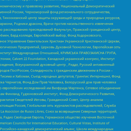
кономическому и правовому развитию, Национальный Демократический
менной России, Черноморский фонд регионального сотрудничества,
, Тихоокеанский центр защиты окружающей среды и природных ресурсов,
 Хармони, Родники дракона, Врачи против насильственного извлечения
по расследованию преследований Фалуньгун, Пражский гражданский центр,
бмен, Бард колледж, Европейский выбор, Фонд Ходорковского,
ное Управление Евангельских Христиан Украинской Христианской Церкви,
огических Предприятий, Церковь Духовной Технологии, Европейская сеть
ий Институт Международных Отношений, КРИМСЬКА ПРАВОЗАХИСНА ГРУПА,
стонии, Calvert 22 Foundation, Канадский украинский конгресс, Институт
ждение, Всеукраинский духовный центр , Риддл, Русский антивоенный
ародов ПостРоссии, Солидарность с гражданским движением в России –
в Тисима и Хабомаи, Съезд народных депутатов, Гринпис Интернешнл, Фонд
ека Чернигов, Фонд Дом Прав Человека, Белорусский дом прав человека
нтр европейских исследований им Вилфрида Мартенса, Сетевое объединение
Чам Финланд, Гудзоновский институт, Фонд Демократического Развития,
актатов Свидетелей Иеговы, Гражданский Совет, Центр анализа
астоящая Россия, Глобальная сеть журналистов-расследователей, Служба
a Asocicion de Rusos Libres, Союз за возвращение Северных территорий,
еста, Радио Свободная Европа, Германское общество изучения Восточной
ouncils for International Education, Cultural Vistas, Institute of
, Российско-канадский демократический альянс, Школа международных