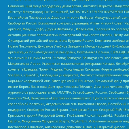
Национальный фонд в поддержку демократии, Институт Открытое Общество
Институт Международных Отношений, MEDIA DEVELOPMENT INVESTMENT FUND,
Европейская Платформа за Демократические Выборы, Международный цент
Свободная Россия, Всемирный конгресс украинцев, Атлантический совет, Ч
органов, Фалунь Дафа, Друзья Фалуньгун, Фалуньгун, Коалиция по рассле
Ассоциация школ политических исследований при Совете Европы, Центр ли
Оксфордский российский фонд, Фонд Будущее России, Компания свободы ин
Новое Поколение, Духовное Учебное Заведение Международный Библейский
организаций по наблюдению за выборами, Республика Польша, СВОБОДНЫЙ
Фонд имени Генриха Бёлля, Stichting Bellingcat, Bellingcat Ltd, The Inside
Макдональда-Лорье, Украинская национальная федерация Канады, Декабрис
комитет в Швеции, Проект Медуза, Фонд Андрея Сахарова, Форум свободной 
Solidarus, КрымSOS, Свободный университет, Институт государственного у
борьбы с коррупцией Инк, Завет церквей TCCN, Агора, Всемирный фонд при
имени Бориса Звозскова, Дом прав человека Тбилиси, Дом прав человека Ер
журналистов расследователей, АЛЛАТРА, За свободную Россию, Свободная Б
Комитет-2024, Центрально-Европейский университет, Центр восточноевроп
европейской политики, Академическая сеть Восточная Европа, Российский к
поддержки, Свободная Россия Берлин, Свободная Россия Северный Рейн-Вест
Крымскотатарский Ресурсный Центр, Глобальный союз IndustriALL, Russian E
Европы, Фонд имени Фридриха Эберта, XZ gGmbH, Мобильная академия поддержк
International Education, Антивоенное движение Антальи, Открытый диало