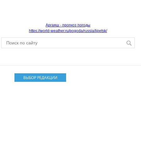
Аргаяш - прогноз погоды
https://world-weather.ru/pogoda/russia/lipetsk/
ВЫБОР РЕДАКЦИИ