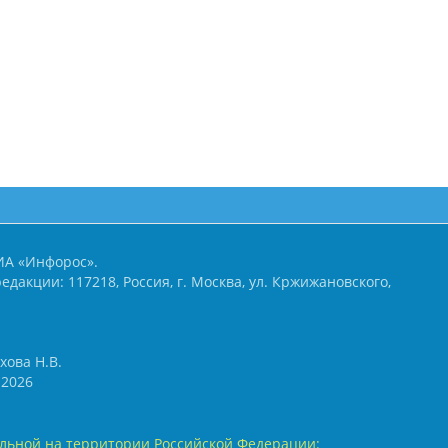
ИА «Инфорос».
едакции: 117218, Россия, г. Москва, ул. Кржижановского,
хова Н.В.
2026
льной на территории Российской Федерации: