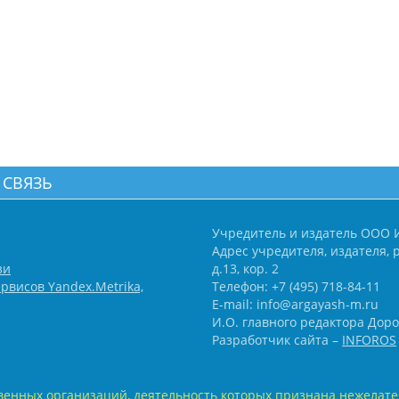
 СВЯЗЬ
Учредитель и издатель ООО 
Адрес учредителя, издателя, р
зи
д.13, кор. 2
рвисов Yandex.Metrika,
Телефон: +7 (495) 718-84-11
E-mail: info@argayash-m.ru
И.О. главного редактора Доро
Разработчик сайта –
INFOROS
енных организаций, деятельность которых признана нежелате