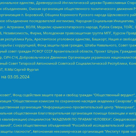
ациональное единство, Древнерусской Инглистической церкви Православных Ста
ных объединениях, Омская организация общественного политического движения Р
рганизация п. Боровский, Община Коренного Русского народа Щелковского район
гиозное объединение последователей инглиизма, Народная Социальная Инициатива,
 г. Астрахани, ВОЛЯ, Меджлис крымскотатарского народа, Рубеж Севера, ТОЙС, 
6, Независимость, Фирма, Молодежная правозащитная группа МПГ, Курсом Правд
ая республика Русь, Арестантское уголовное единство, Башкорт, Нация и свобода,
орьбы с коррупцией, Фонд защиты прав граждан, Штабы Навального, Совет гражд
ный совет граждан РСФСР СССР Архангельской области, Проект Штурм, Граждане 
tsApp, СИЧ-С14, Добровольческое Движение Организации украинских националисто
ный Совет Татарской Автономной Советской Социалистической Республики, Кон
БТ, Я.МЫ Сергей Фургал
 на
03.05.2024
мная некоммерческая организация "Центр по работе с проблемой насилия "НАСИЛИЮ.НЕТ", Межрегиональный профессиональный союз работников здравоохранения "Альянс врачей", Юридическое лицо, зарегистрированное в Латвийской Республике, SIA "Medusa Project" (регистрационный номер 40103797863, дата регистрации 10.06.2014), Некоммерческая организация "Фонд по борьбе с коррупцией", Автономная некоммерческая организация "Институт права и публичной политики", Баданин Роман Сергеевич, Гликин Максим Александрович, Железнова Мария Михайловна, Лукьянова Юлия Сергеевна, Маетная Елизавета Витальевна, Маняхин Петр Борисович, Чуракова Ольга Владимировна, Ярош Юлия Петровна, Юридическое лицо "The Insider SIA", зарегистрированное в Риге, Латвийская Республика (дата регистрации 26.06.2015), являющееся администратором доменного имени интернет-издания "The Insider SIA", https://theins.ru, Постернак Алексей Евгеньевич, Рубин Михаил Аркадьевич, Анин Роман Александрович, Юридическое лицо Istories fonds, зарегистрированное в Латвийской Республике (регистрационный номер 50008295751, дата регистрации 24.02.2020), Великовский Дмитрий Александрович, Долинина Ирина Николаевна, Мароховская Алеся Алексеевна, Шлейнов Роман Юрьевич, Шмагун Олеся Валентиновна, Общество с ограниченной ответственностью "Альтаир 2021", Общество с ограниченной ответственностью "Вега 2021", Общество с ограниченной ответственностью "Главный редактор 2021", Общество с ограниченной ответственностью "Ромашки монолит", Важенков Артем Валерьевич, Ивановская областная общественная организация "Центр гендерных исследований", Гурман Юрий Альбертович, Медиапроект "ОВД-Инфо", Егоров Владимир Владимирович, Жилинский Владимир Александрович, Общество с ограниченной ответственностью "ЗП", Иванова София Юрьевна, Карезина Инна Павловна, Кильтау Екатерина Викторовна, Петров Алексей Викторович, Пискунов Сергей Евгеньевич, Смирнов Сергей Сергеевич, Тихонов Михаил Сергеевич, Общество с ограниченной ответственностью "ЖУРНАЛИСТ-ИНОСТРАННЫЙ АГЕНТ", Арапова Галина Юрьевна, Вольтская Татьяна Анатольевна, Американская компания "Mason G.E.S. Anonymous Foundation" (США), являющаяся владельцем интернет-издания https://mnews.world/, Компания "Stichting Bellingcat", зарегистрированная в Нидерландах (дата регистрации 11.07.2018), Захаров Андрей Вячеславович, Клепиковская Екатерина Дмитриевна, Общество с ограниченной ответственностью "МЕМО", Перл Роман Александрович, Симонов Евгений Алексеевич, Соловьева Елена Анатольевна, Сотников Даниил Владимирович, Сурначева Елизавета Дмитриевна, Автономная некоммерческая организация по защите прав человека и информированию населения "Якутия – Наше Мнение", Общество с ограниченной ответственностью "Москоу диджитал медиа", с 26.01.2023 Общество с ограниченной ответственностью "Чайка Белые сады", Ветошкина Валерия Валерьевна, Заговора Максим Александрович, Межрегиональное общественное движение "Российская ЛГБТ - сеть", Оленичев Максим Владимирович, Павлов Иван Юрьевич, Скворцова Елена Сергеевна, Общество с ограниченной ответственностью "Как бы инагент", Кочетков Игорь Викторович, Общество с ограниченной ответственностью "Честные выборы", Еланчик Олег Александрович, Общество с ограниченной ответственностью "Нобелевский призыв", Гималова Регина Эмилевна, Григорьев Андрей Валерьевич, Григорьева Алина Александровна, Ассоциация по содействию защите прав призывников, альтернативнослужащих и военнослужащих "Правозащитная группа "Гражданин.Армия.Право", Хисамова Регина Фаритовна, Автономная некоммерческая организация по реализации социально-правовых программ "Лилит", Дальн