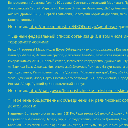
Вячеславович, Арапова Галина Юрьевна, Свечников Анатолий Мариевич, П
Лукашевский Сергей Маркович, Бахмин Вячеслав Иванович, Шабад Анатоли
Александрович, Вицин Сергей Ефимович, Золотухин Борис Андреевич, Леви
Константинович
Источник:
http://unro.minjust.ru/NKOForeignAgent.aspx
данн
* Единый федеральный список организаций, в том числе и
террористическими:
Высший военный Маджлисуль Шура Объединенных сил моджахедов Кавказа, Ко
Лашкар-И-Тайба, Исламская группа, Движение Талибан, Исламская партия Т
Имарат Кавказ, АБТО, Правый сектор, Исламское государство, Джабха аль-
Ат-Тавхида Валь-Джихад, Чистопольский Джамаат, Рохнамо ба суи давлати и
Артподготовка, Религиозная группа “Джамаат “Красный пахарь”, Колумбайн
Челебиджихана, Азов, Партия исламского возрождения Таджикистана, Народ
России, Айдар, Русский добровольческий корпус
Источник:
http://nac.gov.ru/terroristicheskie-i-ekstremistskie-
* Перечень общественных объединений и религиозных орг
деятельности:
Национал-большевистская партия, ВЕК РА, Рада земли Кубанской Духовно
Староверов-Инглингов, Нурджулар, К Богодержавию, Таблиги Джамаат, Сви
Карачая, Союз славян, Ат-Такфир Валь-Хиджра, Пит Буль, Национал-социал