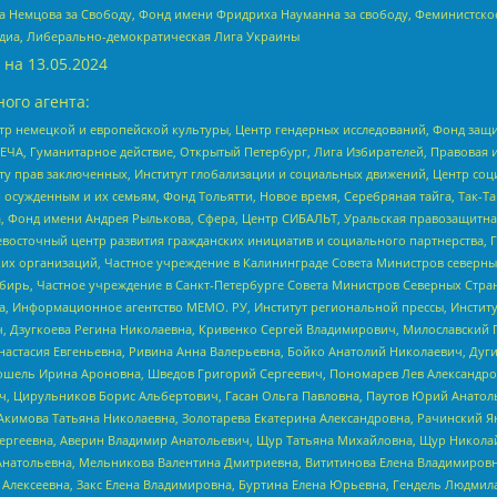
 Немцова за Свободу, Фонд имени Фридриха Науманна за свободу, Феминистско
медиа, Либерально-демократическая Лига Украины
 на
13.05.2024
ого агента:
р немецкой и европейской культуры, Центр гендерных исследований, Фонд защи
ЧА, Гуманитарное действие, Открытый Петербург, Лига Избирателей, Правовая 
иту прав заключенных, Институт глобализации и социальных движений, Центр 
ужденным и их семьям, Фонд Тольятти, Новое время, Серебряная тайга, Так-Так-
, Фонд имени Андрея Рылькова, Сфера, Центр СИБАЛЬТ, Уральская правозащитна
невосточный центр развития гражданских инициатив и социального партнерства, 
 организаций, Частное учреждение в Калининграде Совета Министров северных 
бирь, Частное учреждение в Санкт-Петербурге Совета Министров Северных Стра
а, Информационное агентство МЕМО. РУ, Институт региональной прессы, Инсти
ч, Дзугкоева Регина Николаевна, Кривенко Сергей Владимирович, Милославски
настасия Евгеньевна, Ривина Анна Валерьевна, Бойко Анатолий Николаевич, Дуг
ошель Ирина Ароновна, Шведов Григорий Сергеевич, Пономарев Лев Александро
ч, Цирульников Борис Альбертович, Гасан Ольга Павловна, Паутов Юрий Анато
Акимова Татьяна Николаевна, Золотарева Екатерина Александровна, Рачинский Я
Сергеевна, Аверин Владимир Анатольевич, Щур Татьяна Михайловна, Щур Никола
Анатольевна, Мельникова Валентина Дмитриевна, Вититинова Елена Владимировн
 Алексеевна, Закс Елена Владимировна, Буртина Елена Юрьевна, Гендель Людмил