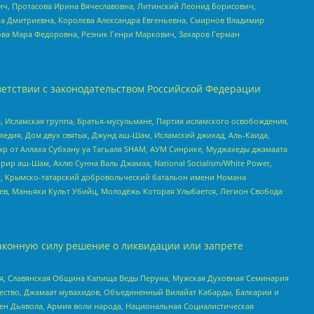
ч, Протасова Ирина Вячеславовна, Литинский Леонид Борисович,
а Дмитриевна, Королева Александра Евгеньевна, Смирнов Владимир
ова Мара Федоровна, Резник Генри Маркович, Захаров Герман
етствии с законодательством Российской Федерации
 Исламская группа, Братья-мусульмане, Партия исламского освобождения,
едия, Дом двух святых, Джунд аш-Шам, Исламский джихад, Аль-Каида,
жр от Аллаха Субхану уа Тагьаля SHAM, АУМ Синрике, Муджахеды джамаата
рир аш-Шам, Ахлю Сунна Валь Джамаа, National Socialism/White Power,
рг, Крымско-татарский добровольческий батальон имени Номана
оев, Маньяки Культ Убийц, Молодёжь Которая Улыбается, Легион Свобода
аконную силу решение о ликвидации или запрете
ья, Славянская Община Капища Веды Перуна, Мужская Духовная Семинария
щество, Джамаат мувахидов, Объединенный Вилайат Кабарды, Балкарии и
ден Дьявола, Армия воли народа, Национальная Социалистическая