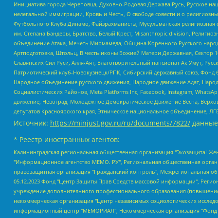
Инициатива города Череповца, Духовно-Родовая Держава Русь, Русское н
нелегальной иммиграции, Кровь и Честь, О свободе совести и о религиоз
Футбольного Клуба Динамо, Файзрахманисты, Мусульманская религиозная о
им. Степана Бандеры, Братство, Белый Крест, Misanthropic division, Рели
объединение Атака, Мечеть Мирмамеда, Община Коренного Русского народа
Артподготовка, Штольц, В честь иконы Божией Матери Державная, Сектор 1
Славянских Сил Руси, Алля-Аят, Благотворительный пансионат Ак Умут, Русск
Патриотический клуб-Новокузнецк/РПК, Сибирский державный союз, Фонд б
Народное объединение русского движения, Народное движение Адат, Народ
Социалистических Районов, Meta Platforms Inc, Facebook, Instagram, Wha
движение, Невоград, Молодежное Демократическое Движение Весна, Верхов
депутатов Красноярского края, Этническое национальное объединение, ЛГ
Источник:
https://minjust.gov.ru/ru/documents/7822/
данные
* Реестр иностранных агентов:
Калининградская региональная общественная организация "Экозащита!-Женсовет", Фонд содействия защите прав и свобод граждан "Общественный вердикт", Фонд "Институт Развития Свободы Информации", Частное учреждение "Информационное агентство МЕМО. РУ", Региональная общественная организация "Общественная комиссия по сохранению наследия академика Сахарова", Фонд поддержки свободы прессы, Санкт-Петербургская общественная правозащитная организация "Гражданский контроль", Межрегиональная общественная организация "Информационно-просветительский центр "Мемориал", Региональный Фонд "Центр Защиты Прав Средств Массовой Информации", с 05.12.2023 Фонд "Центр Защиты Прав Средств массовой информации", Региональная общественная благотворительная организация помощи беженцам и мигрантам "Гражданское содействие", Негосударственное образовательное учреждение дополнительного профессионального образования (повышение квалификации) специалистов "АКАДЕМИЯ ПО ПРАВАМ ЧЕЛОВЕКА", Свердловская региональная общественная организация "Сутяжник", Автономная некоммерческая организация "Центр независимых социологических исследований", Союз общественных объединений "Российский исследовательский центр по правам человека", Региональное общественное учреждение научно-информационный центр "МЕМОРИАЛ", Некоммерческая организация "Фонд защиты гласности", Автономная некоммерческая организация "Институт прав человека", Городская общественная организация "Екатеринбургское общество "МЕМОРИАЛ", Городская общественная организация "Рязанское историко-просветительское и правозащитное общество "Мемориал" (Рязанский Мемориал), Челябинский региональный орган общественной самодеятельности – женское общественное объединение "Женщины Евразии", Челябинский региональный орган общественной самодеятельности "Уральская правозащитная группа", Фонд содействия защите здоровья и социальной справедливости имени Андрея Рылькова, Автономная Некоммерческая Организация "Аналитический Центр Юрия Левады", Автономная некоммерческая организация социальной поддержки населения "Проект Апрель", Региональная общественная организация помощи женщинам и детям, находящимся в кризисной ситуации "Информационно-методический центр "Анна", Фонд содействия развитию массовых коммуникаций и правовому просвещению "Так-так-Так", Фонд содействия устойчивому развитию "Серебряная тайга", Свердловский региональный общественный фонд социальных проектов "Новое время", "Idel.Реалии", Кавказ.Реалии, Крым.Реалии, Телеканал Настоящее Время, Татаро-башкирская служба Радио Свобода (Azatliq Radiosi), Радио Свободная Европа/Радио Свобода (PCE/PC), "Сибирь.Реалии", "Фактограф", Благотворительный фонд помощи осужденным и их семьям, Автономная некоммерческая организация "Институт глобализации и социальных движений", Фонд "В защиту прав заключенных", Частное учреждение "Центр поддержки и содействия развитию средств массовой информации", Пензенский региональный общественный благотворительный фонд "Гражданский союз", "Север.Реалии", Некоммерческая организация Фонд "Правовая инициатива", Общество с ограниченной ответственностью "Радио Свободная Европа/Радио Свобода", Чешское информационное агентство "MEDIUM-ORIENT", Красноярская региональная общественная организация "Мы против СПИДа", Камалягин Денис Николаевич, Маркелов Сергей Евгеньевич, Пономарев Лев Александрович, Савицкая Людмила Алексеевна, Автоно