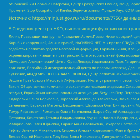
отношений им Нормана Патерсона, Центр Гражданских Свобод, Фонд Бориса
Прометей, Stop Occupation of Karelia, Вернись живым, Фридом Хаус, СОТА 
Источник:
https://minjust.gov.ru/ru/documents/7756/
данные
* Сведения реестра НКО, выполняющих функции иностранн
Лилит, Правозащитная группа Гражданин.Армия.Право, Нижегородский цент
борьбы с коррупцией, Альянс врачей, НАСИЛИЮ.НЕТ, Мы против СПИДа, СВЕ
содействия развитию средств массовой информации, Горячая Линия, В защ
охраны здоровья и защиты прав граждан, Благотворительный фонд помощи ос
Мемориал, Аналитический Центр Юрия Левады, Издательство Парк Гагарина
гласности, Российский исследовательский центр по правам человека, Даль
Сутяжник, АКАДЕМИЯ ПО ПРАВАМ ЧЕЛОВЕКА, Центр развития некоммерческих
Защиты Прав Средств Массовой Информации, Институт развития прессы - Си
Закон, Общественная комиссия по сохранению наследия академика Сахаров
вердикт, Евразийская антимонопольная ассоциация, Бедушев Петр Петрови
Сидорович Ольга Борисовна, Туровский Александр Алексеевич, Васильева А
Евгеньевич, Барахоев Магомед Бекханович, Шарипков Олег Викторович, М
Тимур Рифгатович, Романова Ольга Евгеньевна, Щаров Сергей Алексадрови
Петровна, Кочеткова Татьяна Владимировна, Чуркина Наталья Валерьевна, 
Илларионова Юлия Юрьевна, Саранг Анна Васильевна, Захарова Светлана 
Гефтер Валентин Михайлович, Симонов Алексей Кириллович, Флиге Ирина 
Беляев Сергей Иванович, Голубева Елена Николаевна, Ганнушкина Светлана