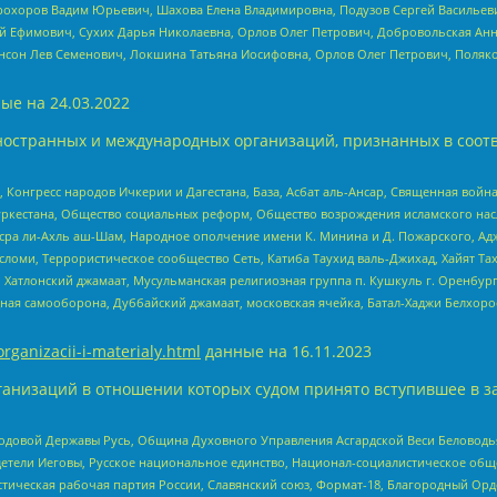
рохоров Вадим Юрьевич, Шахова Елена Владимировна, Подузов Сергей Васильеви
й Ефимович, Сухих Дарья Николаевна, Орлов Олег Петрович, Добровольская Анн
нсон Лев Семенович, Локшина Татьяна Иосифовна, Орлов Олег Петрович, Поляк
ые на
24.03.2022
ностранных и международных организаций, признанных в соотв
нгресс народов Ичкерии и Дагестана, База, Асбат аль-Ансар, Священная война,
уркестана, Общество социальных реформ, Общество возрождения исламского насл
Нусра ли-Ахль аш-Шам, Народное ополчение имени К. Минина и Д. Пожарского, Ад
сломи, Террористическое сообщество Сеть, Катиба Таухид валь-Джихад, Хайят Тах
, Хатлонский джамаат, Мусульманская религиозная группа п. Кушкуль г. Оренбу
ная самооборона, Дуббайский джамаат, московская ячейка, Батал-Хаджи Белхор
organizacii-i-materialy.html
данные на
16.11.2023
анизаций в отношении которых судом принято вступившее в з
 Родовой Державы Русь, Община Духовного Управления Асгардской Веси Беловод
детели Иеговы, Русское национальное единство, Национал-социалистическое об
истическая рабочая партия России, Славянский союз, Формат-18, Благородный Ор