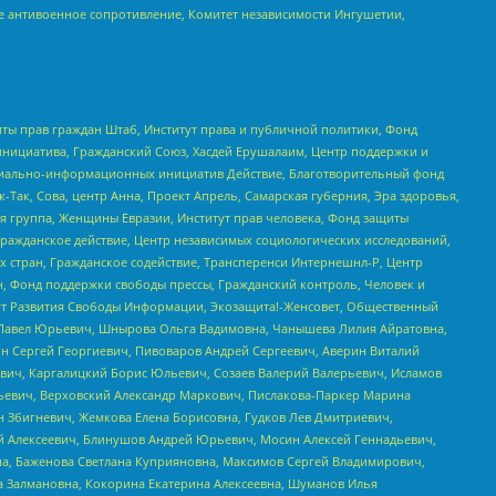
е антивоенное сопротивление, Комитет независимости Ингушетии,
ты прав граждан Штаб, Институт права и публичной политики, Фонд
инициатива, Гражданский Союз, Хасдей Ерушалаим, Центр поддержки и
социально-информационных инициатив Действие, Благотворительный фонд
Так, Сова, центр Анна, Проект Апрель, Самарская губерния, Эра здоровья,
я группа, Женщины Евразии, Институт прав человека, Фонд защиты
Гражданское действие, Центр независимых социологических исследований,
стран, Гражданское содействие, Трансперенси Интернешнл-Р, Центр
н, Фонд поддержки свободы прессы, Гражданский контроль, Человек и
тут Развития Свободы Информации, Экозащита!-Женсовет, Общественный
й Павел Юрьевич, Шнырова Ольга Вадимовна, Чанышева Лилия Айратовна,
ин Сергей Георгиевич, Пивоваров Андрей Сергеевич, Аверин Виталий
вич, Каргалицкий Борис Юльевич, Созаев Валерий Валерьевич, Исламов
льевич, Верховский Александр Маркович, Пислакова-Паркер Марина
н Збигневич, Жемкова Елена Борисовна, Гудков Лев Дмитриевич,
й Алексеевич, Блинушов Андрей Юрьевич, Мосин Алексей Геннадьевич,
а, Баженова Светлана Куприяновна, Максимов Сергей Владимирович,
а Залмановна, Кокорина Екатерина Алексеевна, Шуманов Илья