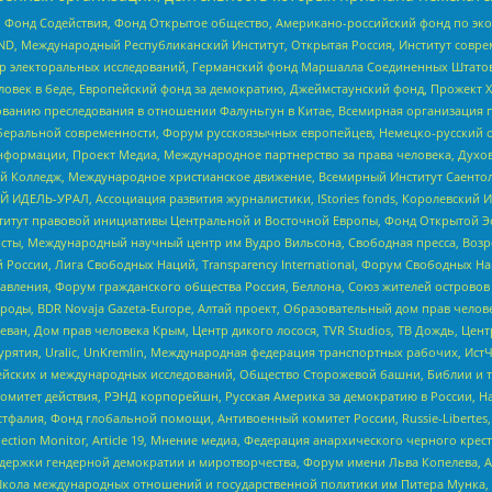
 Фонд Содействия, Фонд Открытое общество, Американо-российский фонд по э
 Международный Республиканский Институт, Открытая Россия, Институт совре
р электоральных исследований, Германский фонд Маршалла Соединенных Штатов
еловек в беде, Европейский фонд за демократию, Джеймстаунский фонд, Прожект
дованию преследования в отношении Фалуньгун в Китае, Всемирная организация 
беральной современности, Форум русскоязычных европейцев, Немецко-русский о
формации, Проект Медиа, Международное партнерство за права человека, Духов
 Колледж, Международное христианское движение, Всемирный Институт Саентол
 ИДЕЛЬ-УРАЛ, Ассоциация развития журналистики, IStories fonds, Королевск
r, Институт правовой инициативы Центральной и Восточной Европы, Фонд Открытой Э
ты, Международный научный центр им Вудро Вильсона, Свободная пресса, Возро
России, Лига Свободных Наций, Transparеncy International, Форум Свободных Н
правления, Форум гражданского общества Россия, Беллона, Союз жителей острово
роды, BDR Novaja Gazeta-Europe, Алтай проект, Образовательный дом прав челов
еван, Дом прав человека Крым, Центр дикого лосося, TVR Studios, ТВ Дождь, Це
урятия, Uralic, UnKremlin, Международная федерация транспортных рабочих, Ист
ейских и международных исследований, Общество Сторожевой башни, Библии и тр
омитет действия, РЭНД корпорейшн, Русская Америка за демократию в России, Н
фалия, Фонд глобальной помощи, Антивоенный комитет России, Russie-Libertes, L
lection Monitor, Article 19, Мнение медиа, Федерация анархического черного кр
и гендерной демократии и миротворчества, Форум имени Льва Копелева, American C
г, Школа международных отношений и государственной политики им Питера Мунка