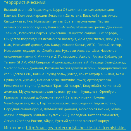
террористическими:
Высший военный Маджлисуль Шура Объединенных сил моджахедов
Кавказа, Конгресс народов Ичкерии и Дагестана, База, Асбат аль-Ансар,
Священная война, Исламская группа, Братья-мусульмане, Партия
исламского освобождения, Лашкар-И-Тайба, Исламская группа, Движение
Талибан, Исламская партия Туркестана, Общество социальных реформ,
Общество возрождения исламского наследия, Дом двух святых, Джунд аш-
Шам, Исламский джихад, Аль-Каида, Имарат Кавказ, АБТО, Правый сектор,
Исламское государство, Джабха аль-Нусра ли-Ахль аш-Шам, Народное
ополчение имени К. Минина и Д. Пожарского, Аджр от Аллаха Субхану уа
Тагьаля SHAM, АУМ Синрике, Муджахеды джамаата Ат-Тавхида Валь-Джихад,
Чистопольский Джамаат, Рохнамо ба суи давлати исломи, Террористическое
сообщество Сеть, Катиба Таухид валь-Джихад, Хайят Тахрир аш-Шам, Ахлю
Сунна Валь Джамаа, National Socialism/White Power, Артподготовка,
Религиозная группа “Джамаат “Красный пахарь”, Колумбайн, Хатлонский
джамаат, Мусульманская религиозная группа п. Кушкуль г. Оренбург,
Крымско-татарский добровольческий батальон имени Номана
Челебиджихана, Азов, Партия исламского возрождения Таджикистана,
Народная самооборона, Дуббайский джамаат, московская ячейка, Батал-
Хаджи Белхороев, Маньяки Культ Убийц, Молодёжь Которая Улыбается,
Легион Свобода России, Айдар, Русский добровольческий корпус
Источник:
http://nac.gov.ru/terroristicheskie-i-ekstremistskie-