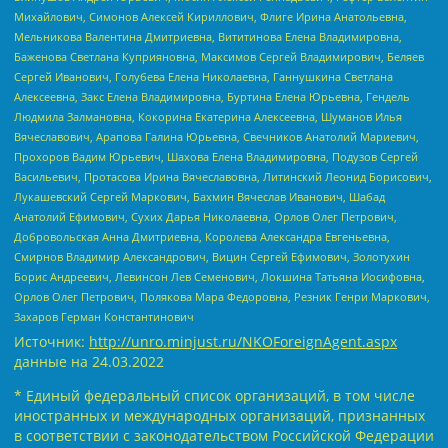
Михайлович, Симонов Алексей Кириллович, Флиге Ирина Анатольевна,
Мельникова Валентина Дмитриевна, Вититинова Елена Владимировна,
Баженова Светлана Куприяновна, Максимов Сергей Владимирович, Беляев
Сергей Иванович, Голубева Елена Николаевна, Ганнушкина Светлана
Алексеевна, Закс Елена Владимировна, Буртина Елена Юрьевна, Гендель
Людмила Залмановна, Кокорина Екатерина Алексеевна, Шуманов Илья
Вячеславович, Арапова Галина Юрьевна, Свечников Анатолий Мариевич,
Прохоров Вадим Юрьевич, Шахова Елена Владимировна, Подузов Сергей
Васильевич, Протасова Ирина Вячеславовна, Литинский Леонид Борисович,
Лукашевский Сергей Маркович, Бахмин Вячеслав Иванович, Шабад
Анатолий Ефимович, Сухих Дарья Николаевна, Орлов Олег Петрович,
Добровольская Анна Дмитриевна, Королева Александра Евгеньевна,
Смирнов Владимир Александрович, Вицин Сергей Ефимович, Золотухин
Борис Андреевич, Левинсон Лев Семенович, Локшина Татьяна Иосифовна,
Орлов Олег Петрович, Полякова Мара Федоровна, Резник Генри Маркович,
Захаров Герман Константинович
Источник:
http://unro.minjust.ru/NKOForeignAgent.aspx
данные на
24.03.2022
* Единый федеральный список организаций, в том числе
иностранных и международных организаций, признанных
в соответствии с законодательством Российской Федерации