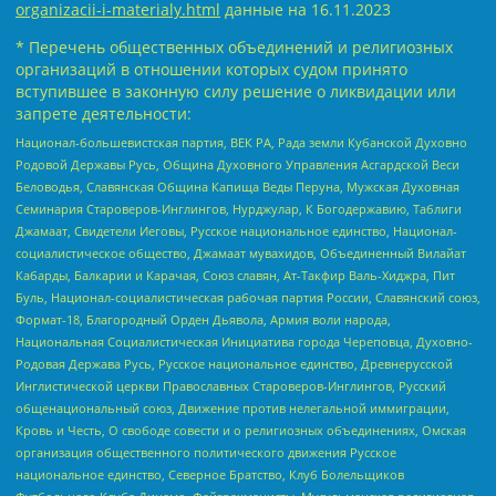
organizacii-i-materialy.html
данные на
16.11.2023
* Перечень общественных объединений и религиозных
организаций в отношении которых судом принято
вступившее в законную силу решение о ликвидации или
запрете деятельности:
Национал-большевистская партия, ВЕК РА, Рада земли Кубанской Духовно
Родовой Державы Русь, Община Духовного Управления Асгардской Веси
Беловодья, Славянская Община Капища Веды Перуна, Мужская Духовная
Семинария Староверов-Инглингов, Нурджулар, К Богодержавию, Таблиги
Джамаат, Свидетели Иеговы, Русское национальное единство, Национал-
социалистическое общество, Джамаат мувахидов, Объединенный Вилайат
Кабарды, Балкарии и Карачая, Союз славян, Ат-Такфир Валь-Хиджра, Пит
Буль, Национал-социалистическая рабочая партия России, Славянский союз,
Формат-18, Благородный Орден Дьявола, Армия воли народа,
Национальная Социалистическая Инициатива города Череповца, Духовно-
Родовая Держава Русь, Русское национальное единство, Древнерусской
Инглистической церкви Православных Староверов-Инглингов, Русский
общенациональный союз, Движение против нелегальной иммиграции,
Кровь и Честь, О свободе совести и о религиозных объединениях, Омская
организация общественного политического движения Русское
национальное единство, Северное Братство, Клуб Болельщиков