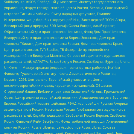
Solidarus, КрымSOS, Свободный университет, Институт государственного
управления, Форум гражданского общества Россия, Беллона, Союз жителей
островов Тисима и Хабомаи, Съезд народных депутатов, Гринпис
Интернешнл, Фонд борьбы с коррупцией Инк, Завет церквей TCCN, Агора,
Всемирный фонд природы, BDR Novaja Gazeta-Europe, Алтай проект,
Образовательный дом прав человека Чернигов, Фонд Дом Прав Человека,
Белорусский дом прав человека имени Бориса Звозскова, Дом прав
человека Тбилиси, Дом прав человека Ереван, Дом прав человека Крым,
Центр дикого лосося, TVR Studios, ТВ Дождь, Центр европейских
исследований им Вилфрида Мартенса, Сетевое объединение журналистов
расследователей, АЛЛАТРА, За свободную Россию, Свободная Бурятия, Uralic,
UnKremlin, Международная федерация транспортных рабочих, ИстЧам
Финланд, Гудзоновский институт, Фонд Демократического Развития,
Комитет-2024, Центрально-Европейский университет, Центр
восточноевропейских и международных исследований, Общество
Сторожевой башни, Библии и трактатов Свидетелей Иеговы, Гражданский
Совет, Центр анализа европейской политики, Академическая сеть Восточная
Европа, Российский комитет действия, РЭНД корпорейшн, Русская Америка
за демократию в России, Настоящая Россия, Глобальная сеть журналистов-
расследователей, Служба поддержки, Свободная Россия Берлин, Свободная
Россия Северный Рейн-Вестфалия, Фонд глобальной помощи, Антивоенный
комитет России, Russie-Libertes, La Asocicion de Rusos Libres, Союз за
возвращение Северных территорий, Крымскотатарский Ресурсный Центр,