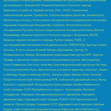
Футбольного Клуба Динамо, Файзрахманисты, Мусульманская религиозная
организация п. Боровский, Община Коренного Русского народа
Щелковского района, Правый сектор, УНА - УНСО, Украинская
повстанческая армия, Тризуб им. Степана Бандеры, Братство, Белый Крест,
Misanthropic division, Религиозное объединение последователей инглиизма,
Народная Социальная Инициатива, TulaSkins, Этнополитическое
объединение Русские, Русское национальное объединение Атака, Мечеть
Мирмамеда, Община Коренного Русского народа г. Астрахани, ВОЛЯ,
Меджлис крымскотатарского народа, Рубеж Севера, ТОЙС, О
противодействии экстремистской деятельности, РЕВТАТПОД, Артподготовка,
Штольц, В честь иконы Божией Матери Державная, Сектор 16,
Независимость, Фирма, Молодежная правозащитная группа МПГ, Курсом
Правды и Единения, Каракольская инициативная группа, Автоград Крю,
Союз Славянских Сил Руси, Алля-Аят, Благотворительный пансионат Ак Умут,
Русская республика Русь, Арестантское уголовное единство, Башкорт, Нация
и свобода, Нация и свобода, W.H.С., Фалунь Дафа, Иртыш Ultras, Русский
Патриотический клуб-Новокузнецк/РПК, Сибирский державный союз, Фонд
борьбы с коррупцией, Фонд защиты прав граждан, Штабы Навального,
Совет граждан СССР Прикубанского округа г. Краснодара, Мужское
государство, Народное объединение русского движения, Народное
движение Адат, Народный совет граждан РСФСР СССР Архангельской
области, Проект Штурм, Граждане СССР, Держава Союз Советских Светлых
Родов, Совет Советских Социалистических Районов, Meta Platforms Inc,