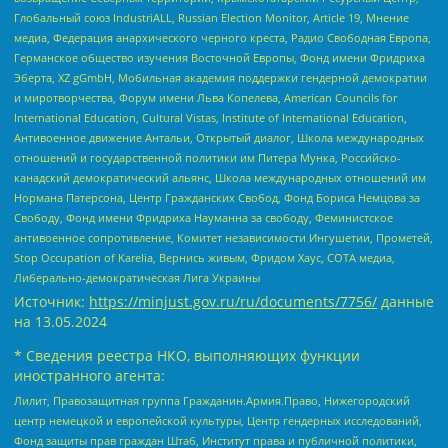
Глобальный союз IndustriALL, Russian Election Monitor, Article 19, Мнение
медиа, Федерация анархического черного креста, Радио Свободная Европа,
Германское общество изучения Восточной Европы, Фонд имени Фридриха
Эберта, XZ gGmbH, Мобильная академия поддержки гендерной демократии
и миротворчества, Форум имени Льва Копелева, American Councils for
International Education, Cultural Vistas, Institute of International Education,
Антивоенное движение Антальи, Открытый диалог, Школа международных
отношений и государственной политики им Питера Мунка, Российско-
канадский демократический альянс, Школа международных отношений им
Нормана Патерсона, Центр Гражданских Свобод, Фонд Бориса Немцова за
Свободу, Фонд имени Фридриха Науманна за свободу, Феминистское
антивоенное сопротивление, Комитет независимости Ингушетии, Прометей,
Stop Occupation of Karelia, Вернись живым, Фридом Хаус, СОТА медиа,
Либерально-демократическая Лига Украины
Источник:
https://minjust.gov.ru/ru/documents/7756/
данные
на
13.05.2024
* Сведения реестра НКО, выполняющих функции
иностранного агента:
Лилит, Правозащитная группа Гражданин.Армия.Право, Нижегородский
центр немецкой и европейской культуры, Центр гендерных исследований,
Фонд защиты прав граждан Штаб, Институт права и публичной политики,