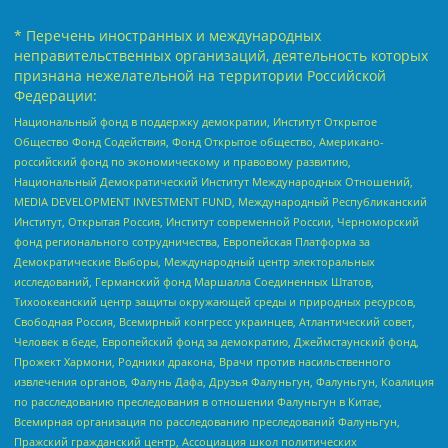
* Перечень иностранных и международных
неправительственных организаций, деятельность которых
признана нежелательной на территории Российской
Федерации:
Национальный фонд в поддержку демократии, Институт Открытое
Общество Фонд Содействия, Фонд Открытое общество, Американо-
российский фонд по экономическому и правовому развитию,
Национальный Демократический Институт Международных Отношений,
MEDIA DEVELOPMENT INVESTMENT FUND, Международный Республиканский
Институт, Открытая Россия, Институт современной России, Черноморский
фонд регионального сотрудничества, Европейская Платформа за
Демократические Выборы, Международный центр электоральных
исследований, Германский фонд Маршалла Соединенных Штатов,
Тихоокеанский центр защиты окружающей среды и природных ресурсов,
Свободная Россия, Всемирный конгресс украинцев, Атлантический совет,
Человек в беде, Европейский фонд за демократию, Джеймстаунский фонд,
Прожект Хармони, Родники дракона, Врачи против насильственного
извлечения органов, Фалунь Дафа, Друзья Фалуньгун, Фалуньгун, Коалиция
по расследованию преследования в отношении Фалуньгун в Китае,
Всемирная организация по расследованию преследований Фалуньгун,
Пражский гражданский центр, Ассоциация школ политических