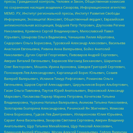
прессы, Гражданский контроль, Человек и Закон, Общественная комиссия
по сохранению наследия академика Сахарова, Информационное агентство
МЕМО. РУ, Институт региональной прессы, Институт Развития Свободы
Информации, Экозащита!-Женсовет, Общественный вердикт, Евразийская
антимонопольная ассоциация, Бедушев Петр Петрович, Дзугкоева Регина
Николаевна, Кривенко Сергей Владимирович, Милославский Павел
Юрьевич, Шнырова Ольга Вадимовна, Чанышева Лилия Айратовна,
Сидорович Ольга Борисовна, Туровский Александр Алексеевич, Васильева
Анастасия Евгеньевна, Ривина Анна Валерьевна, Бойко Анатолий
Николаевич, Дугин Сергей Георгиевич, Пивоваров Андрей Сергеевич,
Аверин Виталий Евгеньевич, Барахоев Магомед Бекханович, Шарипков
Олег Викторович, Мошель Ирина Ароновна, Шведов Григорий Сергеевич,
Пономарев Лев Александрович, Каргалицкий Борис Юльевич, Созаев
Валерий Валерьевич, Исламов Тимур Рифгатович, Романова Ольга
Евгеньевна, Щаров Сергей Алексадрович, Цирульников Борис Альбертович,
Гасан Ольга Павловна, Паутов Юрий Анатольевич, Верховский Александр
Маркович, Пислакова-Паркер Марина Петровна, Кочеткова Татьяна
Владимировна, Чуркина Наталья Валерьевна, Акимова Татьяна Николаевна,
Золотарева Екатерина Александровна, Рачинский Ян Збигневич, Жемкова
Елена Борисовна, Гудков Лев Дмитриевич, Илларионова Юлия Юрьевна,
Саранг Анна Васильевна, Захарова Светлана Сергеевна, Аверин Владимир
Анатольевич, Щур Татьяна Михайловна, Щур Николай Алексеевич,
Блинушов Андрей Юрьевич, Мосин Алексей Геннадьевич, Гефтер Валентин