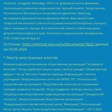
Facebook, Instagram, WhatsApp, СИЧ-С14, Добровольческое Движение
Организации украинских националистов, Черный Комитет, Татарстанское
Региональное Всетатарское общественное движение, Невоград,
Молодежное Демократическое Движение Весна, Верховный Совет
Татарской Автономной Советской Социалистической Республики, Конгресс
ойрат-калмыцкого народа, Исполнительный комитет совета народных
депутатов Красноярского края, Этническое национальное объединение,
ЛГБТ, Я.МЫ Сергей Фургал
Источник:
https://minjust.gov.ru/ru/documents/7822/
данные
на
03.05.2024
* Реестр иностранных агентов:
Калининградская региональная общественная организация "Экозащита!-Женсовет", Фонд содействия защите прав и свобод граждан "Общественный вердикт", Фонд "Институт Развития Свободы Информации", Частное учреждение "Информационное агентство МЕМО. РУ", Региональная общественная организация "Общественная комиссия по сохранению наследия академика Сахарова", Фонд поддержки свободы прессы, Санкт-Петербургская общественная правозащитная организация "Гражданский контроль", Межрегиональная общественная организация "Информационно-просветительский центр "Мемориал", Региональный Фонд "Центр Защиты Прав Средств Массовой Информации", с 05.12.2023 Фонд "Центр Защиты Прав Средств массовой информации", Региональная общественная благотворительная организация помощи беженцам и мигрантам "Гражданское содействие", Негосударственное образовательное учреждение дополнительного профессионального образования (повышение квалификации) специалистов "АКАДЕМИЯ ПО ПРАВАМ ЧЕЛОВЕКА", Свердловская региональная общественная организация "Сутяжник", Автономная некоммерческая организация "Центр независимых социологических исследований", Союз общественных объединений "Российский исследовательский центр по правам человека", Региональное общественное учреждение научно-информационный центр "МЕМОРИАЛ", Некоммерческая организация "Фонд защиты гласности", Автономная некоммерческая организация "Институт прав человека", Городская общественная организация "Екатеринбургское общество "МЕМОРИАЛ", Городская общественная организация "Рязанское историко-просветительское и правозащитное общество "Мемориал" (Рязанский Мемориал), Челябинский региональный орган общественной самодеятельности – женское общественное объединение "Женщины Евразии", Челябинский региональный орган общественной самодеятельности "Уральская правозащитная группа", Фонд содействия защите здоровья и социальной справедливости имени Андрея Рылькова, Автономная Некоммерческая Организация "Аналитический Центр Юрия Левады", Автономная некоммерческая организация социальной поддержки населения "Проект Апрель", Региональная общественная организация помощи женщинам и детям, находящимся в кризисной ситуации "Информационно-методический центр "Анна", Фонд содействия развитию массовых коммуникаций и правовому просвещению "Так-так-Так", Фонд содействия устойчивому развитию "Серебряная тайга", Свердловский региональный общественный фонд социальных проектов "Новое время", "Idel.Реалии", Кавказ.Реалии, Крым.Реалии, Телеканал Настоящее Время, Татаро-башкирская служба Радио Свобода (Azatliq Radiosi), Радио Свободная Европа/Радио Свобода (PCE/PC), "Сибирь.Реалии", "Фактограф", Благотворительный фонд помощи осужденным и их семьям, Автономная некоммерческая организация "Институт глобализации и социальных движений", Фонд "В защиту прав заключенных", Частное учреждение "Центр поддержки и содействия развитию средств массовой информации", Пензенский региональный общественный благотворительный фонд "Гражданский союз", "Север.Реалии", Некоммерческая организация Фонд "Правовая инициатива", Общество с ограниченной ответственностью "Радио Свободная Европа/Радио Свобода", Чешское информационное агентство "MEDIUM-ORIENT", Красноярская региональная общественная организация "Мы против СПИДа", Камалягин Денис Николаевич, Маркелов Сергей Евгеньевич, Пономарев Лев Александрович, Савицкая Людмила Алексеевна, Автономная некоммерческая организация "Центр по работе с проблемой насилия "НАСИЛИЮ.НЕТ", Межрегиональный профессиональный союз работников здравоохранения "Альянс врачей", Юридическое лицо, зарегистрированное в Латвийской Республике, SIA "Medusa Project" (регистрационный номер 40103797863, дата регистрации 10.06.2014), Некоммерческая организация "Фонд по борьбе с коррупцией", Автономная некоммерческая организация "Институт права и публичной политики", Баданин Роман Сергеевич, Гликин Максим Александрович, Железнова Мария Михайловна, Лукьянова Юлия Сергеевна, Маетная Елизавета Витальевна, Маняхин Петр Борисович, Чуракова Ольга Владимировна, Ярош Юлия Петровна, Юридическое лицо "The Insider SIA", зарегистрированное в Риге, Латвийская Республика (дата регистрации 26.06.2015), являющееся администратором доменного имени интернет-издания "The Insider SIA", https://theins.ru, Постернак Алексей Евгеньевич, Рубин Михаил Аркадьевич, Анин Роман Александрович, Юридическое лицо Istories fonds, зарегистрированное в Латвийской Республике (регистрационный номер 50008295751, дата регистрации 24.02.2020), Великовский Дмитрий Александрович, Долинина Ирина Николаевна, Мароховская Алеся Алексеевна, Шлейнов Роман Юрьевич, Шмагун Олеся Валентиновна, Общество с ограниченной ответственностью "Альтаир 2021", Общество с ограниченной ответственностью "Вега 2021", Общество с ограниченной ответственностью "Главный редактор 2021", Общество с ограниченной ответственностью "Ромашки монолит", Важенков Артем Валерьевич, Ивановская областная общественная организация "Центр гендерных исследований", Гурман Юрий Альбертович, Медиапроект "ОВД-Инфо", Егоров Владимир Владимирович, Жилинский Владимир Александрович, Общество с ограниченной ответственностью "ЗП", Иванова София Юрьевна, Карезина Инна Павловна, Кильтау Екатерина Викторовна, Петров Алексей Викторович, Пискунов Сергей Евгеньевич, Смирнов Сергей Сергеевич, Тихонов Михаил Сергеевич, Общество с ограниченной ответственностью "ЖУРНАЛИСТ-ИНОСТРАННЫЙ АГЕНТ", Арапова Галина Юрьевна, Вольтская Татьяна Анатольевна, Американская компания "Mason G.E.S. Anonymous Foundation" (США), являющаяся владельцем интернет-издания https://mnews.world/, Компания "Stichting Bellingcat", зарегистрированная в Нидерландах (дата регистрации 11.07.2018), Захаров Андрей Вячеславович, Клепиковская Екатерина Дмитриевна, Общество с ограниченной ответственностью "МЕМО", Перл Роман Александрович, Симонов Евгений Алексеевич, Соловьева Елена Анатольевна, Сотников Даниил Владимирович, Сурначева Елизавета Дмитриевна, Автономная некоммерческая организация по защите прав человека и информированию населения "Якутия – Наше Мнение", Общество с ограниченной ответственностью "Москоу диджитал медиа", с 26.01.2023 Общество с ограниченной ответственностью "Чайка Белые сады", Ветошкина Валерия Валерьевна, Заговора Максим Александрович, Межрегиональное общественное движение "Российская ЛГБТ - сеть", Оленичев Максим Владимирович, Павлов Иван Юрьевич, Скворцова Елена Сергеевна, Общество с ограниченной ответственностью "Как бы инагент", Кочетков Игорь Викторович, Общество с ограниченной ответственностью "Честные выборы", Еланчик Олег Александрович, Общество с ограниченной ответственностью "Нобелевский призыв", Гималова Регина Эмилевна, Григорьев Андрей Валерьевич, Григорьева Алина Александровна, Ассоциация по содействию защите прав призывников, альтернативнослужащих и военнослужащих "Правозащитная группа "Гражданин.Армия.Право", Хисамова Регина Фаритовна, Автономная некоммерческая организация по реализации социально-правовых программ "Лилит", Дальневосточное общественное движение "Маяк", Санкт-Петербургская ЛГБТ-инициативная группа "Выход", Инициативная группа ЛГБТ+ "Реверс", Алексеев Андрей Викторович, Бекбулатова Таисия Львовна, Беляев Иван Михайлович, Владыкина Елена Сергеевна, Гельман Марат Александрович, Никульшина Вероника Юрьевна, Толоконникова Надежда Андреевна, Шендерович Виктор Анатольевич, Общество с ограниченной ответственностью "Данное сообщение", Общество с ограниченной ответственностью Издательский дом "Новая глава", Айнбиндер Александра Александровна, Московский комьюнити-центр для ЛГБТ+инициатив, Благотворительный фонд развития филантропии, Deutsche Welle (Германия, Kurt-Schumacher-Strasse 3, 53113 Bonn), Борзунова Мария Михайловна, Воробьев Виктор Викторович, Голубева Анна Львовна, Константинова Алла Михайловна, Малкова Ирина Владимировна, Мурадов Мурад Абдулгалимович, Осетинская Елизавета Николаевна, Понасенков Евгений Николаевич, Ганапольский Матвей Юрьевич, Киселев Евгений Алексеевич, Борухович Ирина Григорьевна, Дремин Иван Тимофеевич, Дубровский Дмитрий Викторович, Красноярская региональная общественная организация поддержки и развития альтернативных образовательных технологий и межкультурных коммуникаций "ИНТЕРРА", Маяковская Екатерина Алексеевна, Фейгин Марк Захарович, Филимонов Андрей Викторович, Дзугкоева Регина Николаевна, Доброхотов Роман Александрович, Дудь Юрий Александрович, Елкин Сергей Владимирович, Кругликов Кирилл Игоревич, Сабунаева Мария Леонидовна, Семенов Алексей Владимирович, Шаинян Карен Багратович, Шульман Екатерина Михайловна, Асафьев Артур Валерьевич, Вахштайн Виктор Семенович, Венедиктов Алексей Алексеевич, Лушникова Екатерина Евгеньевна, Волков Леонид Михайлович, Невзоров Александр Глебович, Пархоменко Сергей Борисович, Сироткин Ярослав Николаевич, Кара-Мурза Владимир Владимирович, Баранова Наталья Владимировна, Гозман Леонид Яковлевич, Кагарлицкий Борис Юльевич, Климарев Михаил Валерьевич, Милов Владимир Станиславович, Автономная некоммерческая организация Краснодарский центр современного искусства "Типография", Моргенштерн Алишер Тагирович, Соболь Любовь Эдуардовна, Общество с ограниченной ответственностью "ЛИЗА НОРМ", Каспаров Гарри Кимович, Ходорковский Михаил Борисович, Общество с ограниченной ответственностью "Апрельские тезисы", Данилович Ирина Брониславовна, Кашин Олег Владимирович, Петров Николай Владимирович, Пивоваров Алексей Владимирович, Соколов Михаил Владимирович, Цветкова Юлия Владимировна, Чичваркин Евгений Александрович, Комитет против пыток/Команда против пыток, Общество с ограниченной ответственностью "Первый научный", Общество с ограниченной ответственностью "Вертолет и ко", Белоцерковская Вероника Борисовна, Кац Максим Евгеньевич, Лазарева Татьяна Юрьевна, Шаведдинов Руслан Табризович, Яшин Илья Валерьевич, Общество с ограниченной ответственностью "Иноагент ААВ", Алешковский Дмитрий Петрович, Альбац Евгения Марковна, Быков Дмитрий Львович, Галямина Юлия Евгеньевна, Лойко Сергей Леонидович, Мартынов Кирилл Константинович, Медведев Сергей Александрович, Крашенинников Федор Геннадиевич, Гордеева Катерина Вл