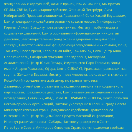
Фонд борьбы с коррупцией, Альянс врачей, НАСИЛИЮ.НЕТ, Мы против
СПИДа, СВЕЧА, Гуманитарное действие, Открытый Петербург, Лига
Избирателей, Правовая инициатива, Гражданский Союз, Хасдей Ерушалаим,
Центр поддержки и содействия развитию средств массовой информации,
Горячая Линия, В защиту прав заключенных, Институт глобализации и
социальных движений, Центр социально-информационных инициатив
Действие, Благотворительный фонд охраны здоровья и защиты прав
граждан, Благотворительный фонд помощи осужденным и их семьям, Фонд
Тольятти, Новое время, Серебряная тайга, Так-Так-Так, Сова, центр Анна,
Проект Апрель, Самарская губерния, Эра здоровья, Мемориал,
Аналитический Центр Юрия Левады, Издательство Парк Гагарина, Фонд
имени Андрея Рылькова, Сфера, Центр СИБАЛЬТ, Уральская правозащитная
группа, Женщины Евразии, Институт прав человека, Фонд защиты гласности,
Российский исследовательский центр по правам человека,
Дальневосточный центр развития гражданских инициатив и социального
партнерства, Гражданское действие, Центр независимых социологических
исследований, Сутяжник, АКАДЕМИЯ ПО ПРАВАМ ЧЕЛОВЕКА, Центр развития
некоммерческих организаций, Частное учреждение в Калининграде Совета
Министров северных стран, Гражданское содействие, Трансперенси
Интернешнл-Р, Центр Защиты Прав Средств Массовой Информации,
Институт развития прессы - Сибирь, Частное учреждение в Санкт-
Петербурге Совета Министров Северных Стран, Фонд поддержки свободы