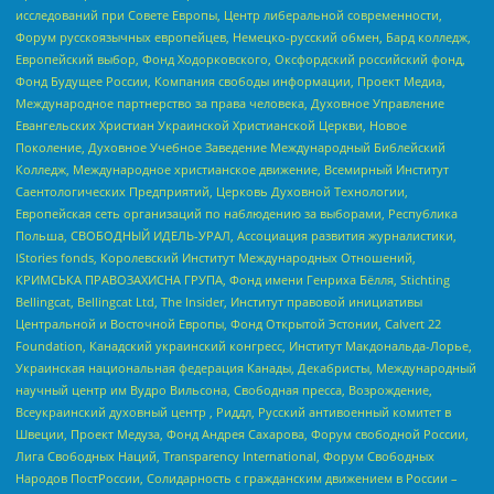
исследований при Совете Европы, Центр либеральной современности,
Форум русскоязычных европейцев, Немецко-русский обмен, Бард колледж,
Европейский выбор, Фонд Ходорковского, Оксфордский российский фонд,
Фонд Будущее России, Компания свободы информации, Проект Медиа,
Международное партнерство за права человека, Духовное Управление
Евангельских Христиан Украинской Христианской Церкви, Новое
Поколение, Духовное Учебное Заведение Международный Библейский
Колледж, Международное христианское движение, Всемирный Институт
Саентологических Предприятий, Церковь Духовной Технологии,
Европейская сеть организаций по наблюдению за выборами, Республика
Польша, СВОБОДНЫЙ ИДЕЛЬ-УРАЛ, Ассоциация развития журналистики,
IStories fonds, Королевский Институт Международных Отношений,
КРИМСЬКА ПРАВОЗАХИСНА ГРУПА, Фонд имени Генриха Бёлля, Stichting
Bellingcat, Bellingcat Ltd, The Insider, Институт правовой инициативы
Центральной и Восточной Европы, Фонд Открытой Эстонии, Calvert 22
Foundation, Канадский украинский конгресс, Институт Макдональда-Лорье,
Украинская национальная федерация Канады, Декабристы, Международный
научный центр им Вудро Вильсона, Свободная пресса, Возрождение,
Всеукраинский духовный центр , Риддл, Русский антивоенный комитет в
Швеции, Проект Медуза, Фонд Андрея Сахарова, Форум свободной России,
Лига Свободных Наций, Transparеncy International, Форум Свободных
Народов ПостРоссии, Солидарность с гражданским движением в России –