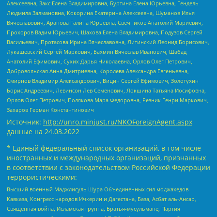
Алексеевна, Закс Елена Владимировна, Буртина Елена Юрьевна, Гендель
Людмила Залмановна, Кокорина Екатерина Алексеевна, Шуманов Илья
Вячеславович, Арапова Галина Юрьевна, Свечников Анатолий Мариевич,
Прохоров Вадим Юрьевич, Шахова Елена Владимировна, Подузов Сергей
Васильевич, Протасова Ирина Вячеславовна, Литинский Леонид Борисович,
Лукашевский Сергей Маркович, Бахмин Вячеслав Иванович, Шабад
Анатолий Ефимович, Сухих Дарья Николаевна, Орлов Олег Петрович,
Добровольская Анна Дмитриевна, Королева Александра Евгеньевна,
Смирнов Владимир Александрович, Вицин Сергей Ефимович, Золотухин
Борис Андреевич, Левинсон Лев Семенович, Локшина Татьяна Иосифовна,
Орлов Олег Петрович, Полякова Мара Федоровна, Резник Генри Маркович,
Захаров Герман Константинович
Источник:
http://unro.minjust.ru/NKOForeignAgent.aspx
данные на
24.03.2022
* Единый федеральный список организаций, в том числе
иностранных и международных организаций, признанных
в соответствии с законодательством Российской Федерации
террористическими:
Высший военный Маджлисуль Шура Объединенных сил моджахедов
Кавказа, Конгресс народов Ичкерии и Дагестана, База, Асбат аль-Ансар,
Священная война, Исламская группа, Братья-мусульмане, Партия