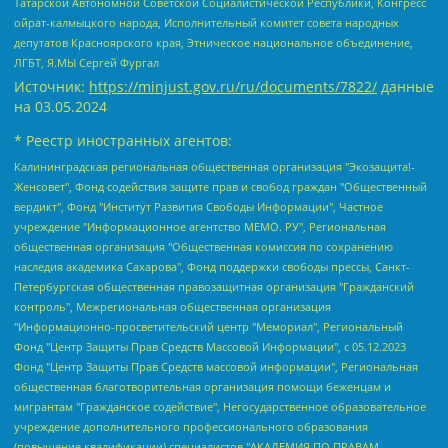
Татарской Автономной Советской Социалистической Республики, Конгресс
ойрат-калмыцкого народа, Исполнительный комитет совета народных
депутатов Красноярского края, Этническое национальное объединение,
ЛГБТ, Я.МЫ Сергей Фургал
Источник:
https://minjust.gov.ru/ru/documents/7822/
данные
на
03.05.2024
* Реестр иностранных агентов:
Калининградская региональная общественная организация "Экозащита!-Женсовет", Фонд содействия защите прав и свобод граждан "Общественный вердикт", Фонд "Институт Развития Свободы Информации", Частное учреждение "Информационное агентство МЕМО. РУ", Региональная общественная организация "Общественная комиссия по сохранению наследия академика Сахарова", Фонд поддержки свободы прессы, Санкт-Петербургская общественная правозащитная организация "Гражданский контроль", Межрегиональная общественная организация "Информационно-просветительский центр "Мемориал", Региональный Фонд "Центр Защиты Прав Средств Массовой Информации", с 05.12.2023 Фонд "Центр Защиты Прав Средств массовой информации", Региональная общественная благотворительная организация помощи беженцам и мигрантам "Гражданское содействие", Негосударственное образовательное учреждение дополнительного профессионального образования (повышение квалификации) специалистов "АКАДЕМИЯ ПО ПРАВАМ ЧЕЛОВЕКА", Свердловская региональная общественная организация "Сутяжник", Автономная некоммерческая организация "Центр независимых социологических исследований", Союз общественных объединений "Российский исследовательский центр по правам человека", Региональное общественное учреждение научно-информационный центр "МЕМОРИАЛ", Некоммерческая организация "Фонд защиты гласности", Автономная некоммерческая организация "Институт прав человека", Городская общественная организация "Екатеринбургское общество "МЕМОРИАЛ", Городская общественная организация "Рязанское историко-просветительское и правозащитное общество "Мемориал" (Рязанский Мемориал), Челябинский региональный орган общественной самодеятельности – женское общественное объединение "Женщины Евразии", Челябинский региональный орган общественной самодеятельности "Уральская правозащитная группа", Фонд содействия защите здоровья и социальной справедливости имени Андрея Рылькова, Автономная Некоммерческая Организация "Аналитический Центр Юрия Левады", Автономная некоммерческая организация социальной поддержки населения "Проект Апрель", Региональная общественная организация помощи женщинам и детям, находящимся в кризисной ситуации "Информационно-методический центр "Анна", Фонд содействия развитию массовых коммуникаций и правовому просвещению "Так-так-Так", Фонд содействия устойчивому развитию "Серебряная тайга", Свердловский региональный общественный фонд социальных проектов "Новое время", "Idel.Реалии", Кавказ.Реалии, Крым.Реалии, Телеканал Настоящее Время, Татаро-башкирская служба Радио Свобода (Azatliq Radiosi), Радио Свободная Европа/Радио Свобода (PCE/PC), "Сибирь.Реалии", "Фактограф", Благотворительный фонд помощи осужденным и их семьям, Автономная некоммерческая организация "Институт глобализации и социальных движений", Фонд "В защиту прав заключенных", Частное учреждение "Центр поддержки и содействия развитию средств массовой информации", Пензенский региональный общественный благотворительный фонд "Гражданский союз", "Север.Реалии", Некоммерческая организация Фонд "Правовая инициатива", Общество с ограниченной ответственностью "Радио Свободная Европа/Радио Свобода", Чешское информационное агентство "MEDIUM-ORIENT", Красноярская региональная общественная организация "Мы против СПИДа", Камалягин Денис Николаевич, Маркелов Сергей Евгеньевич, Пономарев Лев Александрович, Савицкая Людмила Алексеевна, Автономная некоммерческая организация "Центр по работе с проблемой насилия "НАСИЛИЮ.НЕТ", Межрегиональный профессиональный союз работников здравоохранения "Альянс врачей", Юридическое лицо, зарегистрированное в Латвийской Республике, SIA "Medusa Project" (регистрационный номер 40103797863, дата регистрации 10.06.2014), Некоммерческая организация "Фонд по борьбе с коррупцией", Автономная некоммерческая организация "Институт права и публичной политики", Баданин Роман Сергеевич, Гликин Максим Александрович, Железнова Мария Михайловна, Лукьянова Юлия Сергеевна, Маетная Елизавета Витальевна, Маняхин Петр Борисович, Чуракова Ольга Владимировна, Ярош Юлия Петровна, Юридическое лицо "The Insider SIA", зарегистрированное в Риге, Латвийская Республика (дата регистрации 26.06.2015), являющееся администратором доменного имени интернет-издания "The Insider SIA", https://theins.ru, Постернак Алексей Евгеньевич, Рубин Михаил Аркадьевич, Анин Роман Александрович, Юридическое лицо Istories fonds, зарегистрированное в Латвийской Республике (регистрационный номер 50008295751, дата регистрации 24.02.2020), Великовский Дмитрий Александрович, Долинина Ирина Николаевна, Мароховская Алеся Алексеевна, Шлейнов Роман Юрьевич, Шмагун Олеся Валентиновна, Общество с ограниченной ответственностью "Альтаир 2021", Общество с ограниченной ответственностью "Вега 2021", Общество с ограниченной ответственностью "Главный редактор 2021", Общество с ограниченной ответственностью "Ромашки монолит", Важенков Артем Валерьевич, Ивановская областная общественная организация "Центр гендерных исследований", Гурман Юрий Альбертович, Медиапроект "ОВД-Инфо", Егоров Владимир Владимирович, Жилинский Владимир Александрович, Общество с ограниченной ответственностью "ЗП", Иванова София Юрьевна, Карезина Инна Павловна, Кильтау Екатерина Викторовна, Петров Алексей Викторович, Пискунов Сергей Евгеньевич, Смирнов Сергей Сергеевич, Тихонов Михаил Сергеевич, Общество с ограниченной ответственностью "ЖУРНАЛИСТ-ИНОСТРАННЫЙ АГЕНТ", Арапова Галина Юрьевна, Вольтская Татьяна Анатольевна, Американская компания "Mason G.E.S. Anonymous Foundation" (США), являющаяся владельцем интернет-издания https://mnews.world/, Компания "Stichting Bellingcat", зарегистрированная в Нидерландах (дата регистрации 11.07.2018), Захаров Андрей Вячеславович, Клепиковская Екатерина Дмитриевна, Общество с ограниченной ответственностью "МЕМО", Перл Роман Александрович, Симонов Евгений Алексеевич, Соловьева Елена Анатольевна, Сотников Даниил Владимирович, Сурначева Елизавета Дмитриевна, Автономная некоммерческая организация по защите прав человека и информированию населения "Якутия – Наше Мнение", Общество с ограниченной ответственностью "Москоу диджитал медиа", с 26.01.2023 Общество с ограниченной ответственностью "Чайка Белые сады", Ветошкина Валерия Валерьевна, Заговора Максим Александрович, Межрегиональное общественное движение "Российская ЛГБТ - сеть", Оленичев Максим Владимирович, Павлов Иван Юрьевич, Скворцова Елена Сергеевна, Общество с ограниченной ответственностью "Как бы инагент", Кочетков Игорь Викторович, Общество с ограниченной ответственностью "Честные выборы", Еланчик Олег Александрович, Общество с ограниченной ответственностью "Нобелевский призыв", Гималова Регина Эмилевна, Григорьев Андрей Валерьевич, Григорьева Алина Александровна, Ассоциация по содействию защите прав призывников, альтернативнослужащих и военнослужащих "Правозащитная группа "Гражданин.Армия.Право", Хисамова Регина Фаритовна, Автономная некоммерческая организация по реализации социально-правовых программ "Лилит", Дальневосточное общественное движение "Маяк", Санкт-Петербургская ЛГБТ-инициативная группа "Выход", Инициативная группа ЛГБТ+ "Реверс", Алексеев Андрей Викторович, Бекбулатова Таисия Львовна, Беляев Иван Михайлович, Владыкина Елена Сергеевна, Гельман Марат Александрович, Никульшина Вероника Юрьевна, Толоконникова Надежда Андреевна, Шендерович Виктор Анатольевич, Общество с ограниченной ответственностью "Данное сообщение", Общество с ограниченной ответственностью Издательский дом "Новая глава", Айнбиндер Александра Александровна, Московский комьюнити-центр для ЛГБТ+инициатив, Благотворительный фонд развития филантропии, Deutsche Welle (Германия, Kurt-Schumacher-Strasse 3, 53113 Bonn), Борзунова Мария Михайловна, Воробьев Виктор Викторович, Голубева Анна Львовна, Константинова Алла Михайловна, Малкова Ирина Владимировна, Мурадов Мурад Абдулгалимович, Осетинская Елизавета Николаевна, Понасенков Евгений Николаевич, Ганапольский Матвей Юрьевич, Киселев Евгений Алексеевич, Борухович Ирина Григорьевна, Дремин Иван Тимофеевич, Дубровский Дмитрий Викторович, Красноярская региональная общественная организация поддержки и развития альтернативных образовательных технологий и межкультурных коммуникаций "ИНТЕРРА", Маяковская Екатерина Алексеевна, Фейгин Марк Захарович, Филимонов Андрей Викторович, Дзугкоева Регина Николаевна, Доброхотов Роман Александрович, Дудь Юрий Александрович, Елкин Сергей Владимирович, Кругликов Кирилл Игоревич, Сабунаева Мария Леонидовна, Семенов Алексей Владимирович, Шаинян Карен Багратович, Шульман Екатерина Михайловна, Асафьев Артур Валерьевич, Вахштайн Виктор Семенович, Венедиктов Алексей Алексеевич, Лушникова Екатерина Евгеньевна, Волков Леонид Михайлович, Невзоров Александр Глебович, Пархоменко Сергей Борисович, Сироткин Ярослав Николаевич, Кара-Мурза Владимир Владимирович, Баранова Наталья Владимировна, Гозман Леонид Яковлевич, Кагарлицкий Борис Юльевич, Климарев Михаил Валерьевич, Милов Владимир Станиславович, Автономная некоммерческая организация Краснодарский центр современного искусства "Типография", Моргенштерн Алишер Тагирович, Соболь Любовь Эдуардовна, Общество с ограниченной ответственностью "ЛИЗА НОРМ", Каспаров Гарри Кимович, Ходорковский Михаил Борисович, Общество с ограниченной ответственностью "Апрельские тезисы", Данилович Ирина Брониславовна, Кашин Олег Владимирович, Петров Николай Владимирович, Пивоваров Алексей Владимирович, Соколов Михаил Владимирович, Цветкова Юлия Владимировна, Чичваркин Евгений Александрович, Комитет против пыток/Команда против пыток, Общество с ограниченной ответственностью "Первый научный", Общество с ограниченной ответственностью "Вертолет и ко", Белоцерковская Вероника Борисовна, Кац Максим Евгеньевич, Лазарева Татьяна Юрьевна, Шаведдинов Руслан Табризович, Яшин Илья Валерьевич, Общество с ограниченной ответственностью "Иноагент ААВ", Алешковский Дмитрий Петрович, Альбац Евгения Марковна, Быков Дмитрий Львович, Галямина Юлия Евгеньевна, Лойко Сергей Леонидович, Мартынов Кирилл Константинович, Медведев Сергей Александрович, Крашенинников Федор Геннадиевич, Гордеева Катерина Вл