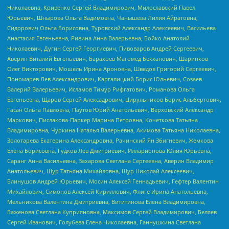
Николаевна, Кривенко Сергей Владимирович, Милославский Павел
Юрьевич, Шнырова Ольга Вадимовна, Чанышева Лилия Айратовна,
Сидорович Ольга Борисовна, Туровский Александр Алексеевич, Васильева
Анастасия Евгеньевна, Ривина Анна Валерьевна, Бойко Анатолий
Николаевич, Дугин Сергей Георгиевич, Пивоваров Андрей Сергеевич,
Аверин Виталий Евгеньевич, Барахоев Магомед Бекханович, Шарипков
Олег Викторович, Мошель Ирина Ароновна, Шведов Григорий Сергеевич,
Пономарев Лев Александрович, Каргалицкий Борис Юльевич, Созаев
Валерий Валерьевич, Исламов Тимур Рифгатович, Романова Ольга
Евгеньевна, Щаров Сергей Алексадрович, Цирульников Борис Альбертович,
Гасан Ольга Павловна, Паутов Юрий Анатольевич, Верховский Александр
Маркович, Пислакова-Паркер Марина Петровна, Кочеткова Татьяна
Владимировна, Чуркина Наталья Валерьевна, Акимова Татьяна Николаевна,
Золотарева Екатерина Александровна, Рачинский Ян Збигневич, Жемкова
Елена Борисовна, Гудков Лев Дмитриевич, Илларионова Юлия Юрьевна,
Саранг Анна Васильевна, Захарова Светлана Сергеевна, Аверин Владимир
Анатольевич, Щур Татьяна Михайловна, Щур Николай Алексеевич,
Блинушов Андрей Юрьевич, Мосин Алексей Геннадьевич, Гефтер Валентин
Михайлович, Симонов Алексей Кириллович, Флиге Ирина Анатольевна,
Мельникова Валентина Дмитриевна, Вититинова Елена Владимировна,
Баженова Светлана Куприяновна, Максимов Сергей Владимирович, Беляев
Сергей Иванович, Голубева Елена Николаевна, Ганнушкина Светлана