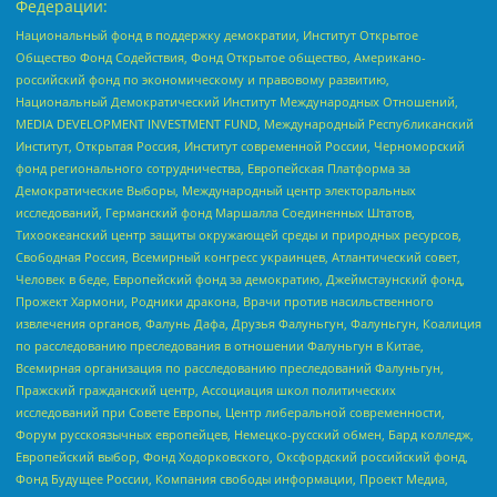
Федерации:
Национальный фонд в поддержку демократии, Институт Открытое
Общество Фонд Содействия, Фонд Открытое общество, Американо-
российский фонд по экономическому и правовому развитию,
Национальный Демократический Институт Международных Отношений,
MEDIA DEVELOPMENT INVESTMENT FUND, Международный Республиканский
Институт, Открытая Россия, Институт современной России, Черноморский
фонд регионального сотрудничества, Европейская Платформа за
Демократические Выборы, Международный центр электоральных
исследований, Германский фонд Маршалла Соединенных Штатов,
Тихоокеанский центр защиты окружающей среды и природных ресурсов,
Свободная Россия, Всемирный конгресс украинцев, Атлантический совет,
Человек в беде, Европейский фонд за демократию, Джеймстаунский фонд,
Прожект Хармони, Родники дракона, Врачи против насильственного
извлечения органов, Фалунь Дафа, Друзья Фалуньгун, Фалуньгун, Коалиция
по расследованию преследования в отношении Фалуньгун в Китае,
Всемирная организация по расследованию преследований Фалуньгун,
Пражский гражданский центр, Ассоциация школ политических
исследований при Совете Европы, Центр либеральной современности,
Форум русскоязычных европейцев, Немецко-русский обмен, Бард колледж,
Европейский выбор, Фонд Ходорковского, Оксфордский российский фонд,
Фонд Будущее России, Компания свободы информации, Проект Медиа,