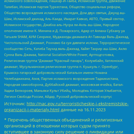
исламского освобождения, Лашкар-И-Тайба, Исламская группа, Движение
Талибан, Исламская партия Туркестана, Общество социальных реформ,
Общество возрождения исламского наследия, Дом двух святых, Джунд аш-
Шам, Исламский джихад, Аль-Каида, Имарат Кавказ, АБТО, Правый сектор,
Исламское государство, Джабха аль-Нусра ли-Ахль аш-Шам, Народное
ополчение имени К. Минина и Д. Пожарского, Аджр от Аллаха Субхану уа
Тагьаля SHAM, АУМ Синрике, Муджахеды джамаата Ат-Тавхида Валь-Джихад,
Чистопольский Джамаат, Рохнамо ба суи давлати исломи, Террористическое
сообщество Сеть, Катиба Таухид валь-Джихад, Хайят Тахрир аш-Шам, Ахлю
Сунна Валь Джамаа, National Socialism/White Power, Артподготовка,
Религиозная группа “Джамаат “Красный пахарь”, Колумбайн, Хатлонский
джамаат, Мусульманская религиозная группа п. Кушкуль г. Оренбург,
Крымско-татарский добровольческий батальон имени Номана
Челебиджихана, Азов, Партия исламского возрождения Таджикистана,
Народная самооборона, Дуббайский джамаат, московская ячейка, Батал-
Хаджи Белхороев, Маньяки Культ Убийц, Молодёжь Которая Улыбается,
Легион Свобода России, Айдар, Русский добровольческий корпус
Источник:
http://nac.gov.ru/terroristicheskie-i-ekstremistskie-
organizacii-i-materialy.html
данные на
16.11.2023
* Перечень общественных объединений и религиозных
организаций в отношении которых судом принято
вступившее в законную силу решение о ликвидации или