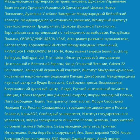
Международное партнерство за права человека, Духовное Управление
Евангельских Христиан Украинской Христианской Церкви, Новое
Поколение, Духовное Учебное Заведение Международный Библейский
Колледж, Международное христианское движение, Всемирный Институт
Саентологических Предприятий, Церковь Духовной Технологии,
Европейская сеть организаций по наблюдению за выборами, Республика
Польша, СВОБОДНЫЙ ИДЕЛЬ-УРАЛ, Ассоциация развития журналистики,
IStories fonds, Королевский Институт Международных Отношений,
КРИМСЬКА ПРАВОЗАХИСНА ГРУПА, Фонд имени Генриха Бёлля, Stichting
Bellingcat, Bellingcat Ltd, The Insider, Институт правовой инициативы
Центральной и Восточной Европы, Фонд Открытой Эстонии, Calvert 22
Foundation, Канадский украинский конгресс, Институт Макдональда-Лорье,
Украинская национальная федерация Канады, Декабристы, Международный
научный центр им Вудро Вильсона, Свободная пресса, Возрождение,
Всеукраинский духовный центр , Риддл, Русский антивоенный комитет в
Швеции, Проект Медуза, Фонд Андрея Сахарова, Форум свободной России,
Лига Свободных Наций, Transparеncy International, Форум Свободных
Народов ПостРоссии, Солидарность с гражданским движением в России –
Solidarus, КрымSOS, Свободный университет, Институт государственного
управления, Форум гражданского общества Россия, Беллона, Союз жителей
островов Тисима и Хабомаи, Съезд народных депутатов, Гринпис
Интернешнл, Фонд борьбы с коррупцией Инк, Завет церквей TCCN, Агора,
Всемирный фонд природы, BDR Novaja Gazeta-Europe, Алтай проект,