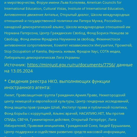
и миротворчества, Форум имени Льва Копелева, American Councils for
International Education, Cultural Vistas, Institute of International Education,
Антивоенное движение Антальи, Открытый диалог, Школа международных
отношений и государственной политики им Питера Мунка, Российско-
канадский демократический альянс, Школа международных отношений им
Нормана Патерсона, Центр Гражданских Свобод, Фонд Бориса Немцова за
Свободу, Фонд имени Фридриха Науманна за свободу, Феминистское
антивоенное сопротивление, Комитет независимости Ингушетии, Прометей,
Stop Occupation of Karelia, Вернись живым, Фридом Хаус, СОТА медиа,
Либерально-демократическая Лига Украины
Источник:
https://minjust.gov.ru/ru/documents/7756/
данные
на
13.05.2024
* Сведения реестра НКО, выполняющих функции
иностранного агента:
Лилит, Правозащитная группа Гражданин.Армия.Право, Нижегородский
центр немецкой и европейской культуры, Центр гендерных исследований,
Фонд защиты прав граждан Штаб, Институт права и публичной политики,
Фонд борьбы с коррупцией, Альянс врачей, НАСИЛИЮ.НЕТ, Мы против
СПИДа, СВЕЧА, Гуманитарное действие, Открытый Петербург, Лига
Избирателей, Правовая инициатива, Гражданский Союз, Хасдей Ерушалаим,
Центр поддержки и содействия развитию средств массовой информации,