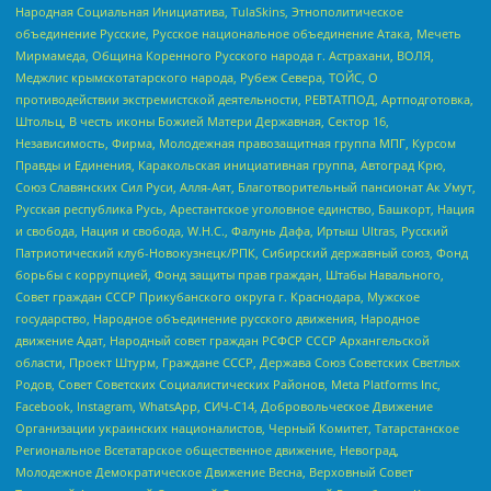
Народная Социальная Инициатива, TulaSkins, Этнополитическое
объединение Русские, Русское национальное объединение Атака, Мечеть
Мирмамеда, Община Коренного Русского народа г. Астрахани, ВОЛЯ,
Меджлис крымскотатарского народа, Рубеж Севера, ТОЙС, О
противодействии экстремистской деятельности, РЕВТАТПОД, Артподготовка,
Штольц, В честь иконы Божией Матери Державная, Сектор 16,
Независимость, Фирма, Молодежная правозащитная группа МПГ, Курсом
Правды и Единения, Каракольская инициативная группа, Автоград Крю,
Союз Славянских Сил Руси, Алля-Аят, Благотворительный пансионат Ак Умут,
Русская республика Русь, Арестантское уголовное единство, Башкорт, Нация
и свобода, Нация и свобода, W.H.С., Фалунь Дафа, Иртыш Ultras, Русский
Патриотический клуб-Новокузнецк/РПК, Сибирский державный союз, Фонд
борьбы с коррупцией, Фонд защиты прав граждан, Штабы Навального,
Совет граждан СССР Прикубанского округа г. Краснодара, Мужское
государство, Народное объединение русского движения, Народное
движение Адат, Народный совет граждан РСФСР СССР Архангельской
области, Проект Штурм, Граждане СССР, Держава Союз Советских Светлых
Родов, Совет Советских Социалистических Районов, Meta Platforms Inc,
Facebook, Instagram, WhatsApp, СИЧ-С14, Добровольческое Движение
Организации украинских националистов, Черный Комитет, Татарстанское
Региональное Всетатарское общественное движение, Невоград,
Молодежное Демократическое Движение Весна, Верховный Совет