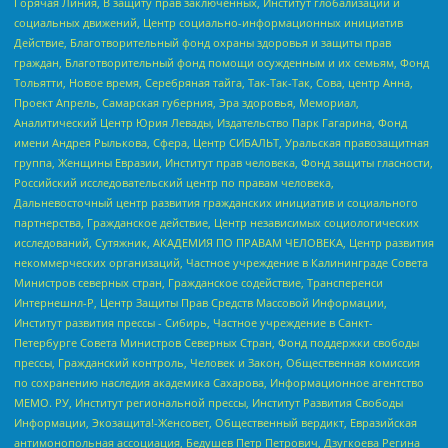
Горячая Линия, В защиту прав заключенных, Институт глобализации и
социальных движений, Центр социально-информационных инициатив
Действие, Благотворительный фонд охраны здоровья и защиты прав
граждан, Благотворительный фонд помощи осужденным и их семьям, Фонд
Тольятти, Новое время, Серебряная тайга, Так-Так-Так, Сова, центр Анна,
Проект Апрель, Самарская губерния, Эра здоровья, Мемориал,
Аналитический Центр Юрия Левады, Издательство Парк Гагарина, Фонд
имени Андрея Рылькова, Сфера, Центр СИБАЛЬТ, Уральская правозащитная
группа, Женщины Евразии, Институт прав человека, Фонд защиты гласности,
Российский исследовательский центр по правам человека,
Дальневосточный центр развития гражданских инициатив и социального
партнерства, Гражданское действие, Центр независимых социологических
исследований, Сутяжник, АКАДЕМИЯ ПО ПРАВАМ ЧЕЛОВЕКА, Центр развития
некоммерческих организаций, Частное учреждение в Калининграде Совета
Министров северных стран, Гражданское содействие, Трансперенси
Интернешнл-Р, Центр Защиты Прав Средств Массовой Информации,
Институт развития прессы - Сибирь, Частное учреждение в Санкт-
Петербурге Совета Министров Северных Стран, Фонд поддержки свободы
прессы, Гражданский контроль, Человек и Закон, Общественная комиссия
по сохранению наследия академика Сахарова, Информационное агентство
МЕМО. РУ, Институт региональной прессы, Институт Развития Свободы
Информации, Экозащита!-Женсовет, Общественный вердикт, Евразийская
антимонопольная ассоциация, Бедушев Петр Петрович, Дзугкоева Регина