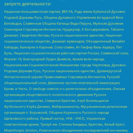
запрете деятельности:
Национал-большевистская партия, ВЕК РА, Рада земли Кубанской Духовно
Родовой Державы Русь, Община Духовного Управления Асгардской Веси
Беловодья, Славянская Община Капища Веды Перуна, Мужская Духовная
Семинария Староверов-Инглингов, Нурджулар, К Богодержавию, Таблиги
Джамаат, Свидетели Иеговы, Русское национальное единство, Национал-
социалистическое общество, Джамаат мувахидов, Объединенный Вилайат
Кабарды, Балкарии и Карачая, Союз славян, Ат-Такфир Валь-Хиджра, Пит
Буль, Национал-социалистическая рабочая партия России, Славянский союз,
Формат-18, Благородный Орден Дьявола, Армия воли народа,
Национальная Социалистическая Инициатива города Череповца, Духовно-
Родовая Держава Русь, Русское национальное единство, Древнерусской
Инглистической церкви Православных Староверов-Инглингов, Русский
общенациональный союз, Движение против нелегальной иммиграции,
Кровь и Честь, О свободе совести и о религиозных объединениях, Омская
организация общественного политического движения Русское
национальное единство, Северное Братство, Клуб Болельщиков
Футбольного Клуба Динамо, Файзрахманисты, Мусульманская религиозная
организация п. Боровский, Община Коренного Русского народа
Щелковского района, Правый сектор, УНА - УНСО, Украинская
повстанческая армия, Тризуб им. Степана Бандеры, Братство, Белый Крест,
Misanthropic division, Религиозное объединение последователей инглиизма,