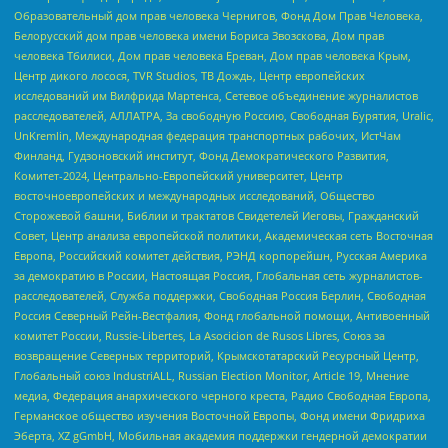
Образовательный дом прав человека Чернигов, Фонд Дом Прав Человека,
Белорусский дом прав человека имени Бориса Звозскова, Дом прав
человека Тбилиси, Дом прав человека Ереван, Дом прав человека Крым,
Центр дикого лосося, TVR Studios, ТВ Дождь, Центр европейских
исследований им Вилфрида Мартенса, Сетевое объединение журналистов
расследователей, АЛЛАТРА, За свободную Россию, Свободная Бурятия, Uralic,
UnKremlin, Международная федерация транспортных рабочих, ИстЧам
Финланд, Гудзоновский институт, Фонд Демократического Развития,
Комитет-2024, Центрально-Европейский университет, Центр
восточноевропейских и международных исследований, Общество
Сторожевой башни, Библии и трактатов Свидетелей Иеговы, Гражданский
Совет, Центр анализа европейской политики, Академическая сеть Восточная
Европа, Российский комитет действия, РЭНД корпорейшн, Русская Америка
за демократию в России, Настоящая Россия, Глобальная сеть журналистов-
расследователей, Служба поддержки, Свободная Россия Берлин, Свободная
Россия Северный Рейн-Вестфалия, Фонд глобальной помощи, Антивоенный
комитет России, Russie-Libertes, La Asocicion de Rusos Libres, Союз за
возвращение Северных территорий, Крымскотатарский Ресурсный Центр,
Глобальный союз IndustriALL, Russian Election Monitor, Article 19, Мнение
медиа, Федерация анархического черного креста, Радио Свободная Европа,
Германское общество изучения Восточной Европы, Фонд имени Фридриха
Эберта, XZ gGmbH, Мобильная академия поддержки гендерной демократии