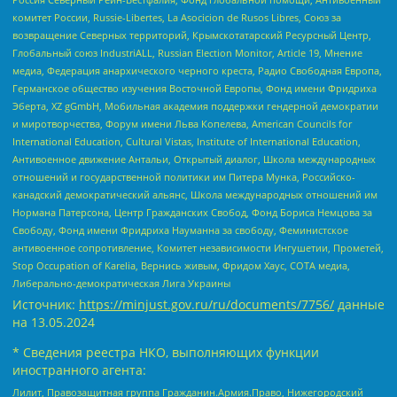
комитет России, Russie-Libertes, La Asocicion de Rusos Libres, Союз за
возвращение Северных территорий, Крымскотатарский Ресурсный Центр,
Глобальный союз IndustriALL, Russian Election Monitor, Article 19, Мнение
медиа, Федерация анархического черного креста, Радио Свободная Европа,
Германское общество изучения Восточной Европы, Фонд имени Фридриха
Эберта, XZ gGmbH, Мобильная академия поддержки гендерной демократии
и миротворчества, Форум имени Льва Копелева, American Councils for
International Education, Cultural Vistas, Institute of International Education,
Антивоенное движение Антальи, Открытый диалог, Школа международных
отношений и государственной политики им Питера Мунка, Российско-
канадский демократический альянс, Школа международных отношений им
Нормана Патерсона, Центр Гражданских Свобод, Фонд Бориса Немцова за
Свободу, Фонд имени Фридриха Науманна за свободу, Феминистское
антивоенное сопротивление, Комитет независимости Ингушетии, Прометей,
Stop Occupation of Karelia, Вернись живым, Фридом Хаус, СОТА медиа,
Либерально-демократическая Лига Украины
Источник:
https://minjust.gov.ru/ru/documents/7756/
данные
на
13.05.2024
* Сведения реестра НКО, выполняющих функции
иностранного агента:
Лилит, Правозащитная группа Гражданин.Армия.Право, Нижегородский