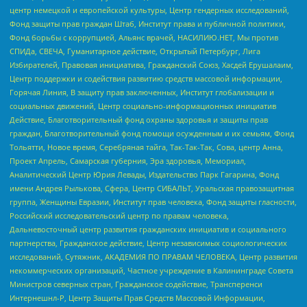
центр немецкой и европейской культуры, Центр гендерных исследований,
Фонд защиты прав граждан Штаб, Институт права и публичной политики,
Фонд борьбы с коррупцией, Альянс врачей, НАСИЛИЮ.НЕТ, Мы против
СПИДа, СВЕЧА, Гуманитарное действие, Открытый Петербург, Лига
Избирателей, Правовая инициатива, Гражданский Союз, Хасдей Ерушалаим,
Центр поддержки и содействия развитию средств массовой информации,
Горячая Линия, В защиту прав заключенных, Институт глобализации и
социальных движений, Центр социально-информационных инициатив
Действие, Благотворительный фонд охраны здоровья и защиты прав
граждан, Благотворительный фонд помощи осужденным и их семьям, Фонд
Тольятти, Новое время, Серебряная тайга, Так-Так-Так, Сова, центр Анна,
Проект Апрель, Самарская губерния, Эра здоровья, Мемориал,
Аналитический Центр Юрия Левады, Издательство Парк Гагарина, Фонд
имени Андрея Рылькова, Сфера, Центр СИБАЛЬТ, Уральская правозащитная
группа, Женщины Евразии, Институт прав человека, Фонд защиты гласности,
Российский исследовательский центр по правам человека,
Дальневосточный центр развития гражданских инициатив и социального
партнерства, Гражданское действие, Центр независимых социологических
исследований, Сутяжник, АКАДЕМИЯ ПО ПРАВАМ ЧЕЛОВЕКА, Центр развития
некоммерческих организаций, Частное учреждение в Калининграде Совета
Министров северных стран, Гражданское содействие, Трансперенси
Интернешнл-Р, Центр Защиты Прав Средств Массовой Информации,