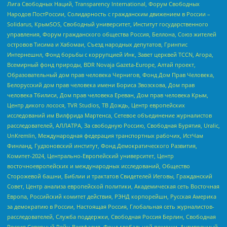
Лига Свободных Наций, Transparеncy International, Форум Свободных
Народов ПостРоссии, Солидарность с гражданским движением в России –
Solidarus, КрымSOS, Свободный университет, Институт государственного
управления, Форум гражданского общества Россия, Беллона, Союз жителей
островов Тисима и Хабомаи, Съезд народных депутатов, Гринпис
Интернешнл, Фонд борьбы с коррупцией Инк, Завет церквей TCCN, Агора,
Всемирный фонд природы, BDR Novaja Gazeta-Europe, Алтай проект,
Образовательный дом прав человека Чернигов, Фонд Дом Прав Человека,
Белорусский дом прав человека имени Бориса Звозскова, Дом прав
человека Тбилиси, Дом прав человека Ереван, Дом прав человека Крым,
Центр дикого лосося, TVR Studios, ТВ Дождь, Центр европейских
исследований им Вилфрида Мартенса, Сетевое объединение журналистов
расследователей, АЛЛАТРА, За свободную Россию, Свободная Бурятия, Uralic,
UnKremlin, Международная федерация транспортных рабочих, ИстЧам
Финланд, Гудзоновский институт, Фонд Демократического Развития,
Комитет-2024, Центрально-Европейский университет, Центр
восточноевропейских и международных исследований, Общество
Сторожевой башни, Библии и трактатов Свидетелей Иеговы, Гражданский
Совет, Центр анализа европейской политики, Академическая сеть Восточная
Европа, Российский комитет действия, РЭНД корпорейшн, Русская Америка
за демократию в России, Настоящая Россия, Глобальная сеть журналистов-
расследователей, Служба поддержки, Свободная Россия Берлин, Свободная
Россия Северный Рейн-Вестфалия, Фонд глобальной помощи, Антивоенный