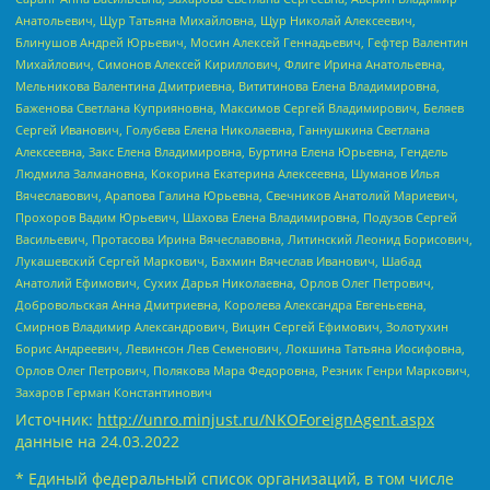
Анатольевич, Щур Татьяна Михайловна, Щур Николай Алексеевич,
Блинушов Андрей Юрьевич, Мосин Алексей Геннадьевич, Гефтер Валентин
Михайлович, Симонов Алексей Кириллович, Флиге Ирина Анатольевна,
Мельникова Валентина Дмитриевна, Вититинова Елена Владимировна,
Баженова Светлана Куприяновна, Максимов Сергей Владимирович, Беляев
Сергей Иванович, Голубева Елена Николаевна, Ганнушкина Светлана
Алексеевна, Закс Елена Владимировна, Буртина Елена Юрьевна, Гендель
Людмила Залмановна, Кокорина Екатерина Алексеевна, Шуманов Илья
Вячеславович, Арапова Галина Юрьевна, Свечников Анатолий Мариевич,
Прохоров Вадим Юрьевич, Шахова Елена Владимировна, Подузов Сергей
Васильевич, Протасова Ирина Вячеславовна, Литинский Леонид Борисович,
Лукашевский Сергей Маркович, Бахмин Вячеслав Иванович, Шабад
Анатолий Ефимович, Сухих Дарья Николаевна, Орлов Олег Петрович,
Добровольская Анна Дмитриевна, Королева Александра Евгеньевна,
Смирнов Владимир Александрович, Вицин Сергей Ефимович, Золотухин
Борис Андреевич, Левинсон Лев Семенович, Локшина Татьяна Иосифовна,
Орлов Олег Петрович, Полякова Мара Федоровна, Резник Генри Маркович,
Захаров Герман Константинович
Источник:
http://unro.minjust.ru/NKOForeignAgent.aspx
данные на
24.03.2022
* Единый федеральный список организаций, в том числе