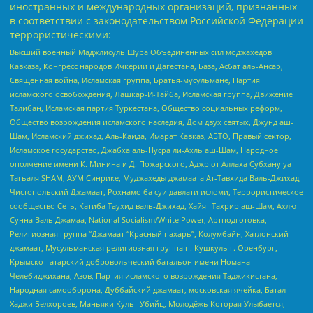
иностранных и международных организаций, признанных
в соответствии с законодательством Российской Федерации
террористическими:
Высший военный Маджлисуль Шура Объединенных сил моджахедов
Кавказа, Конгресс народов Ичкерии и Дагестана, База, Асбат аль-Ансар,
Священная война, Исламская группа, Братья-мусульмане, Партия
исламского освобождения, Лашкар-И-Тайба, Исламская группа, Движение
Талибан, Исламская партия Туркестана, Общество социальных реформ,
Общество возрождения исламского наследия, Дом двух святых, Джунд аш-
Шам, Исламский джихад, Аль-Каида, Имарат Кавказ, АБТО, Правый сектор,
Исламское государство, Джабха аль-Нусра ли-Ахль аш-Шам, Народное
ополчение имени К. Минина и Д. Пожарского, Аджр от Аллаха Субхану уа
Тагьаля SHAM, АУМ Синрике, Муджахеды джамаата Ат-Тавхида Валь-Джихад,
Чистопольский Джамаат, Рохнамо ба суи давлати исломи, Террористическое
сообщество Сеть, Катиба Таухид валь-Джихад, Хайят Тахрир аш-Шам, Ахлю
Сунна Валь Джамаа, National Socialism/White Power, Артподготовка,
Религиозная группа “Джамаат “Красный пахарь”, Колумбайн, Хатлонский
джамаат, Мусульманская религиозная группа п. Кушкуль г. Оренбург,
Крымско-татарский добровольческий батальон имени Номана
Челебиджихана, Азов, Партия исламского возрождения Таджикистана,
Народная самооборона, Дуббайский джамаат, московская ячейка, Батал-
Хаджи Белхороев, Маньяки Культ Убийц, Молодёжь Которая Улыбается,