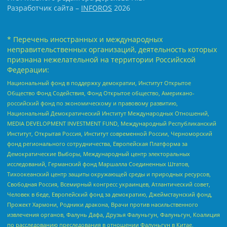
Разработчик сайта –
INFOROS
2026
* Перечень иностранных и международных
неправительственных организаций, деятельность которых
признана нежелательной на территории Российской
Федерации:
Национальный фонд в поддержку демократии, Институт Открытое
Общество Фонд Содействия, Фонд Открытое общество, Американо-
российский фонд по экономическому и правовому развитию,
Национальный Демократический Институт Международных Отношений,
MEDIA DEVELOPMENT INVESTMENT FUND, Международный Республиканский
Институт, Открытая Россия, Институт современной России, Черноморский
фонд регионального сотрудничества, Европейская Платформа за
Демократические Выборы, Международный центр электоральных
исследований, Германский фонд Маршалла Соединенных Штатов,
Тихоокеанский центр защиты окружающей среды и природных ресурсов,
Свободная Россия, Всемирный конгресс украинцев, Атлантический совет,
Человек в беде, Европейский фонд за демократию, Джеймстаунский фонд,
Прожект Хармони, Родники дракона, Врачи против насильственного
извлечения органов, Фалунь Дафа, Друзья Фалуньгун, Фалуньгун, Коалиция
по расследованию преследования в отношении Фалуньгун в Китае,