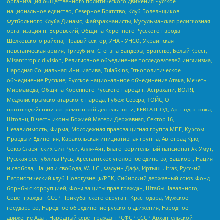
организация общественного политического движения Русское
национальное единство, Северное Братство, Клуб Болельщиков
Футбольного Клуба Динамо, Файзрахманисты, Мусульманская религиозная
организация п. Боровский, Община Коренного Русского народа
Щелковского района, Правый сектор, УНА - УНСО, Украинская
повстанческая армия, Тризуб им. Степана Бандеры, Братство, Белый Крест,
Misanthropic division, Религиозное объединение последователей инглиизма,
Народная Социальная Инициатива, TulaSkins, Этнополитическое
объединение Русские, Русское национальное объединение Атака, Мечеть
Мирмамеда, Община Коренного Русского народа г. Астрахани, ВОЛЯ,
Меджлис крымскотатарского народа, Рубеж Севера, ТОЙС, О
противодействии экстремистской деятельности, РЕВТАТПОД, Артподготовка,
Штольц, В честь иконы Божией Матери Державная, Сектор 16,
Независимость, Фирма, Молодежная правозащитная группа МПГ, Курсом
Правды и Единения, Каракольская инициативная группа, Автоград Крю,
Союз Славянских Сил Руси, Алля-Аят, Благотворительный пансионат Ак Умут,
Русская республика Русь, Арестантское уголовное единство, Башкорт, Нация
и свобода, Нация и свобода, W.H.С., Фалунь Дафа, Иртыш Ultras, Русский
Патриотический клуб-Новокузнецк/РПК, Сибирский державный союз, Фонд
борьбы с коррупцией, Фонд защиты прав граждан, Штабы Навального,
Совет граждан СССР Прикубанского округа г. Краснодара, Мужское
государство, Народное объединение русского движения, Народное
движение Адат, Народный совет граждан РСФСР СССР Архангельской