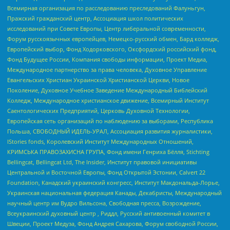
Всемирная организация по расследованию преследований Фалуньгун,
Пражский гражданский центр, Ассоциация школ политических
исследований при Совете Европы, Центр либеральной современности,
Форум русскоязычных европейцев, Немецко-русский обмен, Бард колледж,
Европейский выбор, Фонд Ходорковского, Оксфордский российский фонд,
Фонд Будущее России, Компания свободы информации, Проект Медиа,
Международное партнерство за права человека, Духовное Управление
Евангельских Христиан Украинской Христианской Церкви, Новое
Поколение, Духовное Учебное Заведение Международный Библейский
Колледж, Международное христианское движение, Всемирный Институт
Саентологических Предприятий, Церковь Духовной Технологии,
Европейская сеть организаций по наблюдению за выборами, Республика
Польша, СВОБОДНЫЙ ИДЕЛЬ-УРАЛ, Ассоциация развития журналистики,
IStories fonds, Королевский Институт Международных Отношений,
КРИМСЬКА ПРАВОЗАХИСНА ГРУПА, Фонд имени Генриха Бёлля, Stichting
Bellingcat, Bellingcat Ltd, The Insider, Институт правовой инициативы
Центральной и Восточной Европы, Фонд Открытой Эстонии, Calvert 22
Foundation, Канадский украинский конгресс, Институт Макдональда-Лорье,
Украинская национальная федерация Канады, Декабристы, Международный
научный центр им Вудро Вильсона, Свободная пресса, Возрождение,
Всеукраинский духовный центр , Риддл, Русский антивоенный комитет в
Швеции, Проект Медуза, Фонд Андрея Сахарова, Форум свободной России,