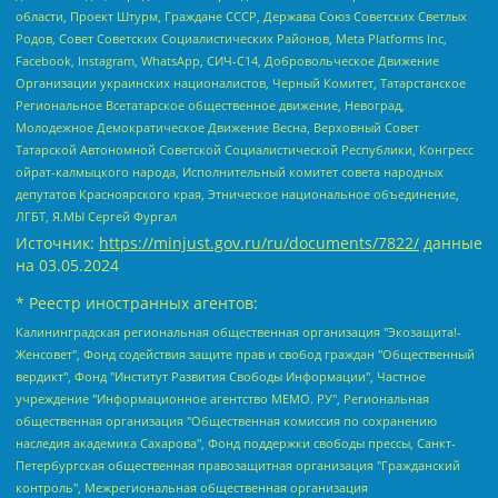
области, Проект Штурм, Граждане СССР, Держава Союз Советских Светлых
Родов, Совет Советских Социалистических Районов, Meta Platforms Inc,
Facebook, Instagram, WhatsApp, СИЧ-С14, Добровольческое Движение
Организации украинских националистов, Черный Комитет, Татарстанское
Региональное Всетатарское общественное движение, Невоград,
Молодежное Демократическое Движение Весна, Верховный Совет
Татарской Автономной Советской Социалистической Республики, Конгресс
ойрат-калмыцкого народа, Исполнительный комитет совета народных
депутатов Красноярского края, Этническое национальное объединение,
ЛГБТ, Я.МЫ Сергей Фургал
Источник:
https://minjust.gov.ru/ru/documents/7822/
данные
на
03.05.2024
* Реестр иностранных агентов:
Калининградская региональная общественная организация "Экозащита!-Женсовет", Фонд содействия защите прав и свобод граждан "Общественный вердикт", Фонд "Институт Развития Свободы Информации", Частное учреждение "Информационное агентство МЕМО. РУ", Региональная общественная организация "Общественная комиссия по сохранению наследия академика Сахарова", Фонд поддержки свободы прессы, Санкт-Петербургская общественная правозащитная организация "Гражданский контроль", Межрегиональная общественная организация "Информационно-просветительский центр "Мемориал", Региональный Фонд "Центр Защиты Прав Средств Массовой Информации", с 05.12.2023 Фонд "Центр Защиты Прав Средств массовой информации", Региональная общественная благотворительная организация помощи беженцам и мигрантам "Гражданское содействие", Негосударственное образовательное учреждение дополнительного профессионального образования (повышение квалификации) специалистов "АКАДЕМИЯ ПО ПРАВАМ ЧЕЛОВЕКА", Свердловская региональная общественная организация "Сутяжник", Автономная некоммерческая организация "Центр независимых социологических исследований", Союз общественных объединений "Российский исследовательский центр по правам человека", Региональное общественное учреждение научно-информационный центр "МЕМОРИАЛ", Некоммерческая организация "Фонд защиты гласности", Автономная некоммерческая организация "Институт прав человека", Городская общественная организация "Екатеринбургское общество "МЕМОРИАЛ", Городская общественная организация "Рязанское историко-просветительское и правозащитное общество "Мемориал" (Рязанский Мемориал), Челябинский региональный орган общественной самодеятельности – женское общественное объединение "Женщины Евразии", Челябинский региональный орган общественной самодеятельности "Уральская правозащитная группа", Фонд содействия защите здоровья и социальной справедливости имени Андрея Рылькова, Автономная Некоммерческая Организация "Аналитический Центр Юрия Левады", Автономная некоммерческая организация социальной поддержки населения "Проект Апрель", Региональная общественная организация помощи женщинам и детям, находящимся в кризисной ситуации "Информационно-методический центр "Анна", Фонд содействия развитию массовых коммуникаций и правовому просвещению "Так-так-Так", Фонд содействия устойчивому развитию "Серебряная тайга", Свердловский региональный общественный фонд социальных проектов "Новое время", "Idel.Реалии", Кавказ.Реалии, Крым.Реалии, Телеканал Настоящее Время, Татаро-башкирская служба Радио Свобода (Azatliq Radiosi), Радио Свободная Европа/Радио Свобода (PCE/PC), "Сибирь.Реалии", "Фактограф", Благотворительный фонд помощи осужденным и их семьям, Автономная некоммерческая организация "Институт глобализации и социальных движений", Фонд "В защиту прав заключенных", Частное учреждение "Центр поддержки и содействия развитию средств массовой информации", Пензенский региональный общественный благотворительный фонд "Гражданский союз", "Север.Реалии", Некоммерческая организация Фонд "Правовая инициатива", Общество с ограниченной ответственностью "Радио Свободная Европа/Радио Свобода", Чешское информационное агентство "MEDIUM-ORIENT", Красноярская региональная общественная организация "Мы против СПИДа", Камалягин Денис Николаевич, Маркелов Сергей Евгеньевич, Пономарев Лев Александрович, Савицкая Людмила Алексеевна, Автономная некоммерческая организация "Центр по работе с проблемой насилия "НАСИЛИЮ.НЕТ", Межрегиональный профессиональный союз работников здравоохранения "Альянс врачей", Юридическое лицо, зарегистрированное в Латвийской Республике, SIA "Medusa Project" (регистрационный номер 40103797863, дата регистрации 10.06.2014), Некоммерческая организация "Фонд по борьбе с коррупцией", Автономная некоммерческая организация "Институт права и публичной политики", Баданин Роман Сергеевич, Гликин Максим Александрович, Железнова Мария Михайловна, Лукьянова Юлия Сергеевна, Маетная Елизавета Витальевна, Маняхин Петр Борисович, Чуракова Ольга Владимировна, Ярош Юлия Петровна, Юридическое лицо "The Insider SIA", зарегистрированное в Риге, Латвийская Республика (дата регистрации 26.06.2015), являющееся администратором доменного имени интернет-издания "The Insider SIA", https://theins.ru, Постернак Алексей Евгеньевич, Рубин Михаил Аркадьевич, Анин Роман Александрович, Юридическое лицо Istories fonds, зарегистрированное в Латвийской Республике (регистрационный номер 50008295751, дата регистрации 24.02.2020), Великовский Дмитрий Александрович, Долинина Ирина Николаевна, Мароховская Алеся Алексеевна, Шлейнов Роман Юрьевич, Шмагун Олеся Валентиновна, Общество с ограниченной ответственностью "Альтаир 2021", Общество с ограниченной ответственностью "Вега 2021", Общество с ограниченной ответственностью "Главный редактор 2021", Общество с ограниченной ответственностью "Ромашки монолит", Важенков Артем Валерьевич, Ивановская областная общественная организация "Центр гендерных исследований", Гурман Юрий Альбертович, Медиапроект "ОВД-Инфо", Егоров Владимир Владимирович, Жилинский Владимир Александрович, Общество с ограниченной ответственностью "ЗП", Иванова София Юрьевна, Карезина Инна Павловна, Кильтау Екатерина Викторовна, Петров Алексей Викторович, Пискунов Сергей Евгеньевич, Смирнов Сергей Сергеевич, Тихонов Михаил Сергеевич, Общество с ограниченной ответственностью "ЖУРНАЛИСТ-ИНОСТРАННЫЙ АГЕНТ", Арапова Галина Юрьевна, Вольтская Татьяна Анатольевна, Американская компания "Mason G.E.S. Anonymous Foundation" (США), являющаяся владельцем интернет-издания https://mnews.world/, Компания "Stichting Bellingcat", зарегистрированная в Нидерландах (дата регистрации 11.07.2018), Захаров Андрей Вячеславович, Клепиковская Екатерина Дмитриевна, Общество с ограниченной ответственностью "МЕМО", Перл Роман Александрович, Симонов Евгений Алексеевич, Соловьева Елена Анатольевна, Сотников Даниил Владимирович, Сурначева Елизавета Дмитриевна, Автономная некоммерческая организация по защите прав человека и информированию населения "Якутия – Наше Мнение", Общество с ограниченной ответственностью "Москоу диджитал медиа", с 26.01.2023 Общество с ограниченной ответственностью "Чайка Белые сады", Ветошкина Валерия Валерьевна, Заговора Максим Александрович, Межрегиональное общественное движение "Российская ЛГБТ - сеть", Оленичев Максим Владимирович, Павлов Иван Юрьевич, Скворцова Елена Сергеевна, Общество с ограниченной ответственностью "Как бы инагент", Кочетков Игорь Викторович, Общество с ограниченной ответственностью "Честные выборы", Еланчик Олег Александрович, Общество с ограниченной ответственностью "Нобелевский призыв", Гималова Регина Эмилевна, Григорьев Андрей Валерьевич, Григорьева Алина Александровна, Ассоциация по содействию защите прав призывников, альтернативнослужащих и военнослужащих "Правозащитная группа "Гражданин.Армия.Право", Хисамова Регина Фаритовна, Автономная некоммерческая организация по реализации социально-правовых программ "Лилит", Дальневосточное общественное движение "Маяк", Санкт-Петербургская ЛГБТ-инициативная группа "Выход", Инициативная группа ЛГБТ+ "Реверс", Алексеев Андрей Викторович, Бекбулатова Таисия Львовна, Беляев Иван Михайлович, Владыкина Елена Сергеевна, Гельман Марат Александрович, Никульшина Вероника Юрьевна, Толоконникова Надежда Андреевна, Шендерович Виктор Анатольевич, Общество с ограниченной ответственностью "Данное сообщение", Общество с ограниченной ответственностью Издательский дом "Новая глава", Айнбиндер Александра Александровна, Московский комьюнити-центр для ЛГБТ+инициатив, Благотворительный фонд развития филантропии, Deutsche Welle (Германия, Kurt-Schumacher-Strasse 3, 53113 Bonn), Борзунова Мария Михайловна, Воробьев Виктор Викторович, Голубева Анна Львовна, Константинова Алла Михайловна, Малкова Ирина Владимировна, Мурадов Мурад Абдулгалимович, Осетинская Елизавета Николаевна, Понасенков Евгений Николаевич, Ганапольский Матвей Юрьевич, Киселев Евгений Алексеевич, Борухович Ирина Григорьевна, Дремин Иван Тимофеевич, Дубровский Дмитрий Викторович, Красноярская региональная общественная организация поддержки и развития альтернативных образовательных технологий и межкультурных коммуникаций "ИНТЕРРА", Маяковская Екатерина Алексеевна, Фейгин Марк Захарович, Филимонов Андрей Викторович, Дзугкоева Регина Николаевна, Доброхотов Роман Александрович, Дудь Юрий Александрович, Елкин Сергей Владимирович, Кругликов Кирилл Игоревич, Сабунаева Мария Леонидовна, Семенов Алексей Владимирович, Шаинян Карен Багратович, Шульман Екатерина Михайловна, Асафьев Артур Валерьевич, Вахштайн Виктор Семенович, Венедиктов Алексей Алексеевич, Лушникова Екатерина Евгеньевна, Волков Леонид Михайлович, Невзоров Александр Глебович, Пархоменко Сергей Борисович, Сироткин Ярослав Николаевич, Кара-Мурза Владимир Владимирович, Баранова Наталья Владимировна, Гозман Леонид Яковлевич, Кагарлицкий Борис Юльевич, Климарев Михаил Валерьевич, Милов Владимир Станиславович, Автономная некоммерческая организация Краснодарский центр современного искусства "Типография", Моргенштерн Алишер Тагирович, Соболь Любовь Эдуардовна, Общество с ограниченной ответственностью "ЛИЗА НОРМ", Каспаров Гарри Кимович, Ходорковский Михаил Борисович, Общество с ограниченной ответственностью "Апрельские тезисы", Данилович Ирина Брониславовна, Кашин Олег Владимирович, Петров Николай Владимирович, Пивоваров Алексей Владимирович, Соколов Михаил Владимирович, Цветкова Юлия Владимировна, Чичваркин Евгений Александрович, Комитет против пыток/Команда против пыток, Общество с ограниченной ответственностью "Первый научный", Общество с ограниченной ответственностью "Вертолет и ко", Белоцерковская Вероника Борисовна, Кац Максим Евгеньевич, Лазарева Татьяна Юрьевна, Шаведдинов Руслан Табризович, Яшин Илья Валерьевич, Общество с ограниченной ответственностью "Иноагент ААВ", Алешковский Дмитрий Петрович, Альбац Евгения Марковна, Быков Дмитрий Львович, Галямина Юлия Евгеньевна, Лойко Сергей Леонидович, Мартынов Кирилл Константинович, Медведев Сергей Александрович, Крашенинников Федор Геннадиевич, Гордеева Катерина Вл