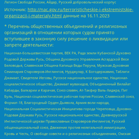
Легион Свобода России, Айдар, Русский добровольческий корпус
Источник:
http://nac.gov.ru/terroristicheskie-i-ekstremistskie-
organizacii-i-materialy.html
данные на
16.11.2023
* Перечень общественных объединений и религиозных
организаций в отношении которых судом принято
вступившее в законную силу решение о ликвидации или
запрете деятельности:
Национал-большевистская партия, ВЕК РА, Рада земли Кубанской Духовно
Родовой Державы Русь, Община Духовного Управления Асгардской Веси
Беловодья, Славянская Община Капища Веды Перуна, Мужская Духовная
Семинария Староверов-Инглингов, Нурджулар, К Богодержавию, Таблиги
Джамаат, Свидетели Иеговы, Русское национальное единство, Национал-
социалистическое общество, Джамаат мувахидов, Объединенный Вилайат
Кабарды, Балкарии и Карачая, Союз славян, Ат-Такфир Валь-Хиджра, Пит
Буль, Национал-социалистическая рабочая партия России, Славянский союз,
Формат-18, Благородный Орден Дьявола, Армия воли народа,
Национальная Социалистическая Инициатива города Череповца, Духовно-
Родовая Держава Русь, Русское национальное единство, Древнерусской
Инглистической церкви Православных Староверов-Инглингов, Русский
общенациональный союз, Движение против нелегальной иммиграции,
Кровь и Честь, О свободе совести и о религиозных объединениях, Омская