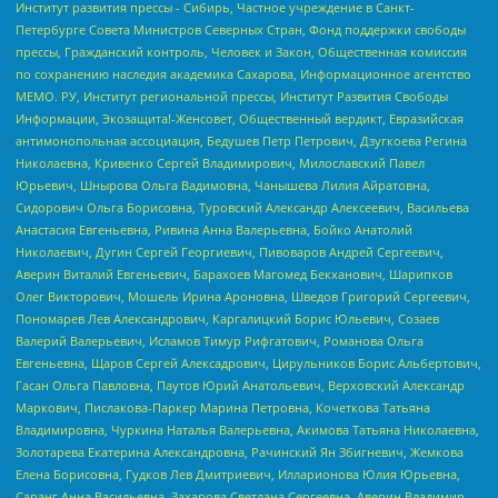
Институт развития прессы - Сибирь, Частное учреждение в Санкт-
Петербурге Совета Министров Северных Стран, Фонд поддержки свободы
прессы, Гражданский контроль, Человек и Закон, Общественная комиссия
по сохранению наследия академика Сахарова, Информационное агентство
МЕМО. РУ, Институт региональной прессы, Институт Развития Свободы
Информации, Экозащита!-Женсовет, Общественный вердикт, Евразийская
антимонопольная ассоциация, Бедушев Петр Петрович, Дзугкоева Регина
Николаевна, Кривенко Сергей Владимирович, Милославский Павел
Юрьевич, Шнырова Ольга Вадимовна, Чанышева Лилия Айратовна,
Сидорович Ольга Борисовна, Туровский Александр Алексеевич, Васильева
Анастасия Евгеньевна, Ривина Анна Валерьевна, Бойко Анатолий
Николаевич, Дугин Сергей Георгиевич, Пивоваров Андрей Сергеевич,
Аверин Виталий Евгеньевич, Барахоев Магомед Бекханович, Шарипков
Олег Викторович, Мошель Ирина Ароновна, Шведов Григорий Сергеевич,
Пономарев Лев Александрович, Каргалицкий Борис Юльевич, Созаев
Валерий Валерьевич, Исламов Тимур Рифгатович, Романова Ольга
Евгеньевна, Щаров Сергей Алексадрович, Цирульников Борис Альбертович,
Гасан Ольга Павловна, Паутов Юрий Анатольевич, Верховский Александр
Маркович, Пислакова-Паркер Марина Петровна, Кочеткова Татьяна
Владимировна, Чуркина Наталья Валерьевна, Акимова Татьяна Николаевна,
Золотарева Екатерина Александровна, Рачинский Ян Збигневич, Жемкова
Елена Борисовна, Гудков Лев Дмитриевич, Илларионова Юлия Юрьевна,
Саранг Анна Васильевна, Захарова Светлана Сергеевна, Аверин Владимир