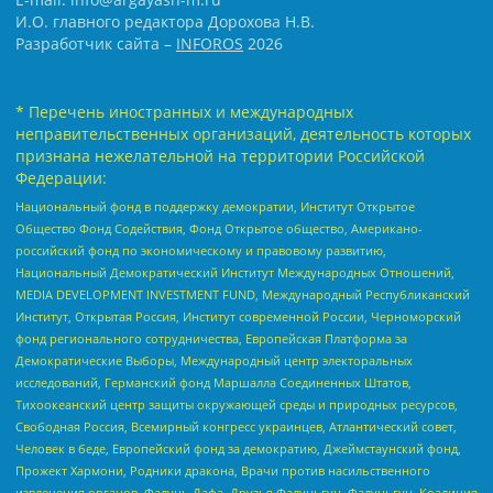
И.О. главного редактора Дорохова Н.В.
Разработчик сайта –
INFOROS
2026
* Перечень иностранных и международных
неправительственных организаций, деятельность которых
признана нежелательной на территории Российской
Федерации:
Национальный фонд в поддержку демократии, Институт Открытое
Общество Фонд Содействия, Фонд Открытое общество, Американо-
российский фонд по экономическому и правовому развитию,
Национальный Демократический Институт Международных Отношений,
MEDIA DEVELOPMENT INVESTMENT FUND, Международный Республиканский
Институт, Открытая Россия, Институт современной России, Черноморский
фонд регионального сотрудничества, Европейская Платформа за
Демократические Выборы, Международный центр электоральных
исследований, Германский фонд Маршалла Соединенных Штатов,
Тихоокеанский центр защиты окружающей среды и природных ресурсов,
Свободная Россия, Всемирный конгресс украинцев, Атлантический совет,
Человек в беде, Европейский фонд за демократию, Джеймстаунский фонд,
Прожект Хармони, Родники дракона, Врачи против насильственного
извлечения органов, Фалунь Дафа, Друзья Фалуньгун, Фалуньгун, Коалиция