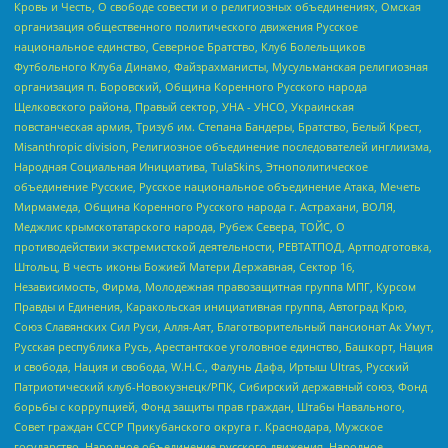
Кровь и Честь, О свободе совести и о религиозных объединениях, Омская
организация общественного политического движения Русское
национальное единство, Северное Братство, Клуб Болельщиков
Футбольного Клуба Динамо, Файзрахманисты, Мусульманская религиозная
организация п. Боровский, Община Коренного Русского народа
Щелковского района, Правый сектор, УНА - УНСО, Украинская
повстанческая армия, Тризуб им. Степана Бандеры, Братство, Белый Крест,
Misanthropic division, Религиозное объединение последователей инглиизма,
Народная Социальная Инициатива, TulaSkins, Этнополитическое
объединение Русские, Русское национальное объединение Атака, Мечеть
Мирмамеда, Община Коренного Русского народа г. Астрахани, ВОЛЯ,
Меджлис крымскотатарского народа, Рубеж Севера, ТОЙС, О
противодействии экстремистской деятельности, РЕВТАТПОД, Артподготовка,
Штольц, В честь иконы Божией Матери Державная, Сектор 16,
Независимость, Фирма, Молодежная правозащитная группа МПГ, Курсом
Правды и Единения, Каракольская инициативная группа, Автоград Крю,
Союз Славянских Сил Руси, Алля-Аят, Благотворительный пансионат Ак Умут,
Русская республика Русь, Арестантское уголовное единство, Башкорт, Нация
и свобода, Нация и свобода, W.H.С., Фалунь Дафа, Иртыш Ultras, Русский
Патриотический клуб-Новокузнецк/РПК, Сибирский державный союз, Фонд
борьбы с коррупцией, Фонд защиты прав граждан, Штабы Навального,
Совет граждан СССР Прикубанского округа г. Краснодара, Мужское
государство, Народное объединение русского движения, Народное