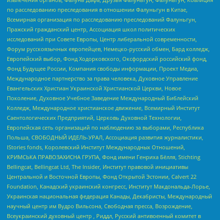
по расследованию преследования в отношении Фалуньгун в Китае,
Всемирная организация по расследованию преследований Фалуньгун,
Пражский гражданский центр, Ассоциация школ политических
исследований при Совете Европы, Центр либеральной современности,
Форум русскоязычных европейцев, Немецко-русский обмен, Бард колледж,
Европейский выбор, Фонд Ходорковского, Оксфордский российский фонд,
Фонд Будущее России, Компания свободы информации, Проект Медиа,
Международное партнерство за права человека, Духовное Управление
Евангельских Христиан Украинской Христианской Церкви, Новое
Поколение, Духовное Учебное Заведение Международный Библейский
Колледж, Международное христианское движение, Всемирный Институт
Саентологических Предприятий, Церковь Духовной Технологии,
Европейская сеть организаций по наблюдению за выборами, Республика
Польша, СВОБОДНЫЙ ИДЕЛЬ-УРАЛ, Ассоциация развития журналистики,
IStories fonds, Королевский Институт Международных Отношений,
КРИМСЬКА ПРАВОЗАХИСНА ГРУПА, Фонд имени Генриха Бёлля, Stichting
Bellingcat, Bellingcat Ltd, The Insider, Институт правовой инициативы
Центральной и Восточной Европы, Фонд Открытой Эстонии, Calvert 22
Foundation, Канадский украинский конгресс, Институт Макдональда-Лорье,
Украинская национальная федерация Канады, Декабристы, Международный
научный центр им Вудро Вильсона, Свободная пресса, Возрождение,
Всеукраинский духовный центр , Риддл, Русский антивоенный комитет в