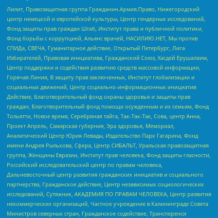
Лилит, Правозащитная группа Гражданин.Армия.Право, Нижегородский
центр немецкой и европейской культуры, Центр гендерных исследований,
Фонд защиты прав граждан Штаб, Институт права и публичной политики,
Фонд борьбы с коррупцией, Альянс врачей, НАСИЛИЮ.НЕТ, Мы против
СПИДа, СВЕЧА, Гуманитарное действие, Открытый Петербург, Лига
Избирателей, Правовая инициатива, Гражданский Союз, Хасдей Ерушалаим,
Центр поддержки и содействия развитию средств массовой информации,
Горячая Линия, В защиту прав заключенных, Институт глобализации и
социальных движений, Центр социально-информационных инициатив
Действие, Благотворительный фонд охраны здоровья и защиты прав
граждан, Благотворительный фонд помощи осужденным и их семьям, Фонд
Тольятти, Новое время, Серебряная тайга, Так-Так-Так, Сова, центр Анна,
Проект Апрель, Самарская губерния, Эра здоровья, Мемориал,
Аналитический Центр Юрия Левады, Издательство Парк Гагарина, Фонд
имени Андрея Рылькова, Сфера, Центр СИБАЛЬТ, Уральская правозащитная
группа, Женщины Евразии, Институт прав человека, Фонд защиты гласности,
Российский исследовательский центр по правам человека,
Дальневосточный центр развития гражданских инициатив и социального
партнерства, Гражданское действие, Центр независимых социологических
исследований, Сутяжник, АКАДЕМИЯ ПО ПРАВАМ ЧЕЛОВЕКА, Центр развития
некоммерческих организаций, Частное учреждение в Калининграде Совета
Министров северных стран, Гражданское содействие, Трансперенси