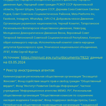
движение Адат, Народный совет граждан РСФСР СССР Архангельской
области, Проект Штурм, Граждане СССР, Держава Союз Советских Светлых
Родов, Совет Советских Социалистических Районов, Meta Platforms Inc,
Facebook, Instagram, WhatsApp, СИЧ-С14, Добровольческое Движение
Организации украинских националистов, Черный Комитет, Татарстанское
Региональное Всетатарское общественное движение, Невоград,
Молодежное Демократическое Движение Весна, Верховный Совет
Татарской Автономной Советской Социалистической Республики, Конгресс
ойрат-калмыцкого народа, Исполнительный комитет совета народных
депутатов Красноярского края, Этническое национальное объединение,
ЛГБТ, Я.МЫ Сергей Фургал
Источник:
https://minjust.gov.ru/ru/documents/7822/
данные
на
03.05.2024
* Реестр иностранных агентов:
Калининградская региональная общественная организация "Экозащита!-Женсовет", Фонд содействия защите прав и свобод граждан "Общественный вердикт", Фонд "Институт Развития Свободы Информации", Частное учреждение "Информационное агентство МЕМО. РУ", Региональная общественная организация "Общественная комиссия по сохранению наследия академика Сахарова", Фонд поддержки свободы прессы, Санкт-Петербургская общественная правозащитная организация "Гражданский контроль", Межрегиональная общественная организация "Информационно-просветительский центр "Мемориал", Региональный Фонд "Центр Защиты Прав Средств Массовой Информации", с 05.12.2023 Фонд "Центр Защиты Прав Средств массовой информации", Региональная общественная благотворительная организация помощи беженцам и мигрантам "Гражданское содействие", Негосударственное образовательное учреждение дополнительного профессионального образования (повышение квалификации) специалистов "АКАДЕМИЯ ПО ПРАВАМ ЧЕЛОВЕКА", Свердловская региональная общественная организация "Сутяжник", Автономная некоммерческая организация "Центр независимых социологических исследований", Союз общественных объединений "Российский исследовательский центр по правам человека", Региональное общественное учреждение научно-информационный центр "МЕМОРИАЛ", Некоммерческая организация "Фонд защиты гласности", Автономная некоммерческая организация "Институт прав человека", Городская общественная организация "Екатеринбургское общество "МЕМОРИАЛ", Городская общественная организация "Рязанское историко-просветительское и правозащитное общество "Мемориал" (Рязанский Мемориал), Челябинский региональный орган общественной самодеятельности – женское общественное объединение "Женщины Евразии", Челябинский региональный орган общественной самодеятельности "Уральская правозащитная группа", Фонд содействия защите здоровья и социальной справедливости имени Андрея Рылькова, Автономная Некоммерческая Организация "Аналитический Центр Юрия Левады", Автономная некоммерческая организация социальной поддержки населения "Проект Апрель", Региональная общественная организация помощи женщинам и детям, находящимся в кризисной ситуации "Информационно-методический центр "Анна", Фонд содействия развитию массовых коммуникаций и правовому просвещению "Так-так-Так", Фонд содействия устойчивому развитию "Серебряная тайга", Свердловский региональный общественный фонд социальных проектов "Новое время", "Idel.Реалии", Кавказ.Реалии, Крым.Реалии, Телеканал Настоящее Время, Татаро-башкирская служба Радио Свобода (Azatliq Radiosi), Радио Свободная Европа/Радио Свобода (PCE/PC), "Сибирь.Реалии", "Фактограф", Благотворительный фонд помощи осужденным и их семьям, Автономная некоммерческая организация "Институт глобализации и социальных движений", Фонд "В защиту прав заключенных", Частное учреждение "Центр поддержки и содействия развитию средств массовой информации", Пензенский региональный общественный благотворительный фонд "Гражданский союз", "Север.Реалии", Некоммерческая организация Фонд "Правовая инициатива", Общество с ограниченной ответственностью "Радио Свободная Европа/Радио Свобода", Чешское информационное агентство "MEDIUM-ORIENT", Красноярская региональная общественная организация "Мы против СПИДа", Камалягин Денис Николаевич, Маркелов Сергей Евгеньевич, Пономарев Лев Александрович, Савицкая Людмила Алексеевна, Автономная некоммерческая организация "Центр по работе с проблемой насилия "НАСИЛИЮ.НЕТ", Межрегиональный профессиональный союз работников здравоохранения "Альянс врачей", Юридическое лицо, зарегистрированное в Латвийской Республике, SIA "Medusa Project" (регистрационный номер 40103797863, дата регистрации 10.06.2014), Некоммерческая организация "Фонд по борьбе с коррупцией", Автономная некоммерческая организация "Институт права и публичной политики", Баданин Роман Сергеевич, Гликин Максим Александрович, Железнова Мария Михайловна, Лукьянова Юлия Сергеевна, Маетная Елизавета Витальевна, Маняхин Петр Борисович, Чуракова Ольга Владимировна, Ярош Юлия Петровна, Юридическое лицо "The Insider SIA", зарегистрированное в Риге, Латвийская Республика (дата регистрации 26.06.2015), являющееся администратором доменного имени интернет-издания "The Insider SIA", https://theins.ru, Постернак Алексей Евгеньевич, Рубин Михаил Аркадьевич, Анин Роман Александрович, Юридическое лицо Istories fonds, зарегистрированное в Латвийской Республике (регистрационный номер 50008295751, дата регистрации 24.02.2020), Великовский Дмитрий Александрович, Долинина Ирина Николаевна, Мароховская Алеся Алексеевна, Шлейнов Роман Юрьевич, Шмагун Олеся Валентиновна, Общество с ограниченной ответственностью "Альтаир 2021", Общество с ограниченной ответственностью "Вега 2021", Общество с ограниченной ответственностью "Главный редактор 2021", Общество с ограниченной ответственностью "Ромашки монолит", Важенков Артем Валерьевич, Ивановская областная общественная организация "Центр гендерных исследований", Гурман Юрий Альбертович, Медиапроект "ОВД-Инфо", Егоров Владимир Владимирович, Жилинский Владимир Александрович, Общество с ограниченной ответственностью "ЗП", Иванова София Юрьевна, Карезина Инна Павловна, Кильтау Екатерина Викторовна, Петров Алексей Викторович, Пискунов Сергей Евгеньевич, Смирнов Сергей Сергеевич, Тихонов Михаил Сергеевич, Общество с ограниченной ответственностью "ЖУРНАЛИСТ-ИНОСТРАННЫЙ АГЕНТ", Арапова Галина Юрьевна, Вольтская Татьяна Анатольевна, Американская компания "Mason G.E.S. Anonymous Foundation" (США), являющаяся владельцем интернет-издания https://mnews.world/, Компания "Stichting Bellingcat", зарегистрированная в Нидерландах (дата регистрации 11.07.2018), Захаров Андрей Вячеславович, Клепиковская Екатерина Дмитриевна, Общество с ограниченной ответственностью "МЕМО", Перл Роман Александрович, Симонов Евгений Алексеевич, Соловьева Елена Анатольевна, Сотников Даниил Владимирович, Сурначева Елизавета Дмитриевна, Автономная некоммерческая организация по защите прав человека и информированию населения "Якутия – Наше Мнение", Общество с ограниченной ответственностью "Москоу диджитал медиа", с 26.01.2023 Общество с ограниченной ответственностью "Чайка Белые сады", Ветошкина Валерия Валерьевна, Заговора Максим Александрович, Межрегиональное общественное движение "Российская ЛГБТ - сеть", Оленичев Максим Владимирович, Павлов Иван Юрьевич, Скворцова Елена Сергеевна, Общество с ограниченной ответственностью "Как бы инагент", Кочетков Игорь Викторович, Общество с ограниченной ответственностью "Честные выборы", Еланчик Олег Александрович, Общество с ограниченной ответственностью "Нобелевский призыв", Гималова Регина Эмилевна, Григорьев Андрей Валерьевич, Григорьева Алина Александровна, Ассоциация по содействию защите прав призывников, альтернативнослужащих и военнослужащих "Правозащитная группа "Гражданин.Армия.Право", Хисамова Регина Фаритовна, Автономная некоммерческая организация по реализации социально-правовых программ "Лилит", Дальневосточное общественное движение "Маяк", Санкт-Петербургская ЛГБТ-инициативная группа "Выход", Инициативная группа ЛГБТ+ "Реверс", Алексеев Андрей Викторович, Бекбулатова Таисия Львовна, Беляев Иван Михайлович, Владыкина Елена Сергеевна, Гельман Марат Александрович, Никульшина Вероника Юрьевна, Толоконникова Надежда Андреевна, Шендерович Виктор Анатольевич, Общество с ограниченной ответственностью "Данное сообщение", Общество с ограниченной ответственностью Издательский дом "Новая глава", Айнбиндер Александра Александровна, Московский комьюнити-центр для ЛГБТ+инициатив, Благотворительный фонд развития филантропии, Deutsche Welle (Германия, Kurt-Schumacher-Strasse 3, 53113 Bonn), Борзунова Мария Михайловна, Воробьев Виктор Викторович, Голубева Анна Львовна, Константинова Алла Михайловна, Малкова Ирина Владимировна, Мурадов Мурад Абдулгалимович, Осетинская Елизавета Николаевна, Понасенков Евгений Николаевич, Ганапольский Матвей Юрьевич, Киселев Евгений Алексеевич, Борухович Ирина Григорьевна, Дремин Иван Тимофеевич, Дубровский Дмитрий Викторович, Красноярская региональная общественная организация поддержки и развития альтернативных образовательных технологий и межкультурных коммуникаций "ИНТЕРРА", Маяковская Екатерина Алексеевна, Фейгин Марк Захарович, Филимонов Андрей Викторович, Дзугкоева Регина Николаевна, Доброхотов Роман Александрович, Дудь Юрий Александрович, Елкин Сергей Владимирович, Кругликов Кирилл Игоревич, Сабунаева Мария Леонидовна, Семенов Алексей Владимирович, Шаинян Карен Багратович, Шульман Екатерина Михайловна, Асафьев Артур Валерьевич, Вахштайн Виктор Семенович, Венедиктов Алексей Алексеевич, Лушникова Екатерина Евгеньевна, Волков Леонид Михайлович, Невзоров Александр Глебович, Пархоменко Сергей Борисович, Сироткин Ярослав Николаевич, Кара-Мурза Владимир Владимирович, Баранова Наталья Владимировна, Гозман Леонид Яковлевич, Кагарлицкий Борис Юльевич, Климарев Михаил Валерьевич, Милов Владимир Станиславович, Автономная некоммерческая организация Краснодарский центр современного искусства "Типография", Моргенштерн Алишер Тагирович, Соболь Любовь Эдуардовна, Общество с ограниченной ответственностью "ЛИЗА НОРМ", Каспаров Гарри Кимович, Ходорковский Михаил Борисович, Общество с ограниченной ответственностью "Апрельские тезисы", Данилович Ирина Брониславовна, Кашин Олег Владимирович, Петров Николай Владимирович, Пивоваров Алексей Владимирович, Соколов Михаил Владимирович, Цветкова Юлия Владимировна, Чичваркин Евгений Александрович, Комитет против пыток/Команда против пыток, Общество с ограниченной ответственностью "Первый научный", Общество с ограниченной ответственностью "Вертолет и ко", Белоцерковская Вероника Борисовна, Кац Максим Евгеньевич, Лазарева Татьяна Юрьевна, Шаведдинов Руслан Табризович, Яшин Илья Валерьевич, Общество с ограниченной ответственностью "Иноагент ААВ", Алешковский Дмитрий Петрович, Альбац Евгения Марковна, Быков Дмитрий Львович, Галямина Юлия Евгеньевна, Лойко Сергей Леонидович, Мартынов Кирилл Константинович, Медведев Сергей Александрович, Крашенинников Федор Геннадиевич, Гордеева Катерина Вл