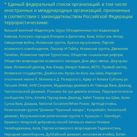
* Единый федеральный список организаций, в том числе
иностранных и международных организаций, признанных
в соответствии с законодательством Российской Федерации
террористическими:
Высший военный Маджлисуль Шура Объединенных сил моджахедов
Кавказа, Конгресс народов Ичкерии и Дагестана, База, Асбат аль-Ансар,
Священная война, Исламская группа, Братья-мусульмане, Партия
исламского освобождения, Лашкар-И-Тайба, Исламская группа, Движение
Талибан, Исламская партия Туркестана, Общество социальных реформ,
Общество возрождения исламского наследия, Дом двух святых, Джунд аш-
Шам, Исламский джихад, Аль-Каида, Имарат Кавказ, АБТО, Правый сектор,
Исламское государство, Джабха аль-Нусра ли-Ахль аш-Шам, Народное
ополчение имени К. Минина и Д. Пожарского, Аджр от Аллаха Субхану уа
Тагьаля SHAM, АУМ Синрике, Муджахеды джамаата Ат-Тавхида Валь-Джихад,
Чистопольский Джамаат, Рохнамо ба суи давлати исломи, Террористическое
сообщество Сеть, Катиба Таухид валь-Джихад, Хайят Тахрир аш-Шам, Ахлю
Сунна Валь Джамаа, National Socialism/White Power, Артподготовка,
Религиозная группа “Джамаат “Красный пахарь”, Колумбайн, Хатлонский
джамаат, Мусульманская религиозная группа п. Кушкуль г. Оренбург,
Крымско-татарский добровольческий батальон имени Номана
Челебиджихана, Азов, Партия исламского возрождения Таджикистана,
Народная самооборона, Дуббайский джамаат, московская ячейка, Батал-