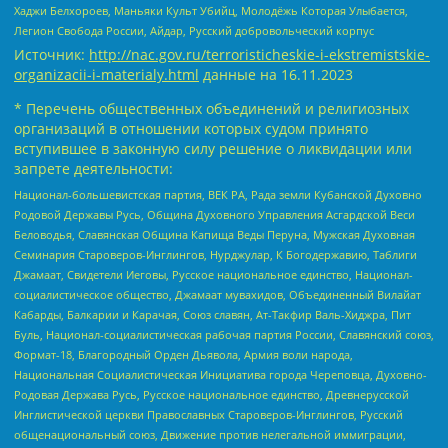
Хаджи Белхороев, Маньяки Культ Убийц, Молодёжь Которая Улыбается,
Легион Свобода России, Айдар, Русский добровольческий корпус
Источник:
http://nac.gov.ru/terroristicheskie-i-ekstremistskie-
organizacii-i-materialy.html
данные на
16.11.2023
* Перечень общественных объединений и религиозных
организаций в отношении которых судом принято
вступившее в законную силу решение о ликвидации или
запрете деятельности:
Национал-большевистская партия, ВЕК РА, Рада земли Кубанской Духовно
Родовой Державы Русь, Община Духовного Управления Асгардской Веси
Беловодья, Славянская Община Капища Веды Перуна, Мужская Духовная
Семинария Староверов-Инглингов, Нурджулар, К Богодержавию, Таблиги
Джамаат, Свидетели Иеговы, Русское национальное единство, Национал-
социалистическое общество, Джамаат мувахидов, Объединенный Вилайат
Кабарды, Балкарии и Карачая, Союз славян, Ат-Такфир Валь-Хиджра, Пит
Буль, Национал-социалистическая рабочая партия России, Славянский союз,
Формат-18, Благородный Орден Дьявола, Армия воли народа,
Национальная Социалистическая Инициатива города Череповца, Духовно-
Родовая Держава Русь, Русское национальное единство, Древнерусской
Инглистической церкви Православных Староверов-Инглингов, Русский
общенациональный союз, Движение против нелегальной иммиграции,