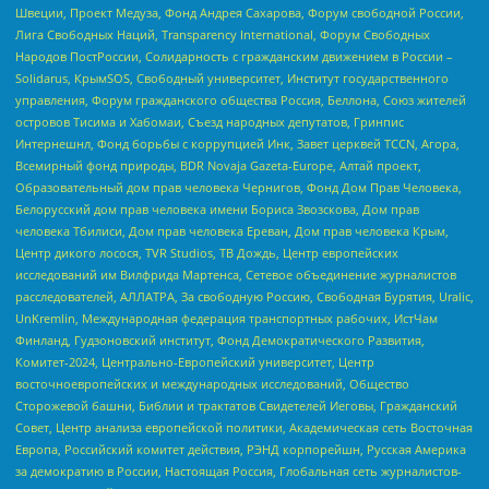
Швеции, Проект Медуза, Фонд Андрея Сахарова, Форум свободной России,
Лига Свободных Наций, Transparеncy International, Форум Свободных
Народов ПостРоссии, Солидарность с гражданским движением в России –
Solidarus, КрымSOS, Свободный университет, Институт государственного
управления, Форум гражданского общества Россия, Беллона, Союз жителей
островов Тисима и Хабомаи, Съезд народных депутатов, Гринпис
Интернешнл, Фонд борьбы с коррупцией Инк, Завет церквей TCCN, Агора,
Всемирный фонд природы, BDR Novaja Gazeta-Europe, Алтай проект,
Образовательный дом прав человека Чернигов, Фонд Дом Прав Человека,
Белорусский дом прав человека имени Бориса Звозскова, Дом прав
человека Тбилиси, Дом прав человека Ереван, Дом прав человека Крым,
Центр дикого лосося, TVR Studios, ТВ Дождь, Центр европейских
исследований им Вилфрида Мартенса, Сетевое объединение журналистов
расследователей, АЛЛАТРА, За свободную Россию, Свободная Бурятия, Uralic,
UnKremlin, Международная федерация транспортных рабочих, ИстЧам
Финланд, Гудзоновский институт, Фонд Демократического Развития,
Комитет-2024, Центрально-Европейский университет, Центр
восточноевропейских и международных исследований, Общество
Сторожевой башни, Библии и трактатов Свидетелей Иеговы, Гражданский
Совет, Центр анализа европейской политики, Академическая сеть Восточная
Европа, Российский комитет действия, РЭНД корпорейшн, Русская Америка
за демократию в России, Настоящая Россия, Глобальная сеть журналистов-