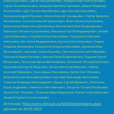
Елена Борисовна, Гудков Лев Дмитриевич, Илларионова Юлия Юрьевна,
Саранг Анна Васильевна, Захарова Светлана Сергеевна, Аверин Владимир
Анатольевич, Щур Татьяна Михайловна, Щур Николай Алексеевич,
Блинушов Андрей Юрьевич, Мосин Алексей Геннадьевич, Гефтер Валентин
Михайлович, Симонов Алексей Кириллович, Флиге Ирина Анатольевна,
Мельникова Валентина Дмитриевна, Вититинова Елена Владимировна,
Баженова Светлана Куприяновна, Максимов Сергей Владимирович, Беляев
Сергей Иванович, Голубева Елена Николаевна, Ганнушкина Светлана
Алексеевна, Закс Елена Владимировна, Буртина Елена Юрьевна, Гендель
Людмила Залмановна, Кокорина Екатерина Алексеевна, Шуманов Илья
Вячеславович, Арапова Галина Юрьевна, Свечников Анатолий Мариевич,
Прохоров Вадим Юрьевич, Шахова Елена Владимировна, Подузов Сергей
Васильевич, Протасова Ирина Вячеславовна, Литинский Леонид Борисович,
Лукашевский Сергей Маркович, Бахмин Вячеслав Иванович, Шабад
Анатолий Ефимович, Сухих Дарья Николаевна, Орлов Олег Петрович,
Добровольская Анна Дмитриевна, Королева Александра Евгеньевна,
Смирнов Владимир Александрович, Вицин Сергей Ефимович, Золотухин
Борис Андреевич, Левинсон Лев Семенович, Локшина Татьяна Иосифовна,
Орлов Олег Петрович, Полякова Мара Федоровна, Резник Генри Маркович,
Захаров Герман Константинович
Источник:
http://unro.minjust.ru/NKOForeignAgent.aspx
данные на
24.03.2022