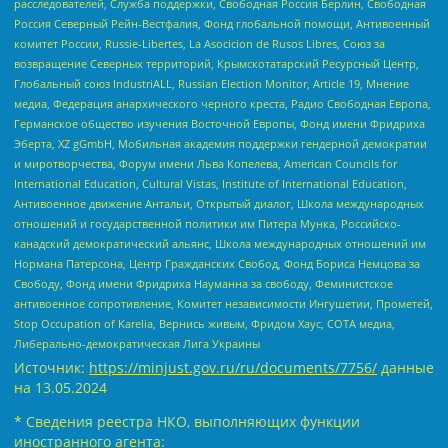
расследователей, Служба поддержки, Свободная Россия Берлин, Свободная
Россия Северный Рейн-Вестфалия, Фонд глобальной помощи, Антивоенный
комитет России, Russie-Libertes, La Asocicion de Rusos Libres, Союз за
возвращение Северных территорий, Крымскотатарский Ресурсный Центр,
Глобальный союз IndustriALL, Russian Election Monitor, Article 19, Мнение
медиа, Федерация анархического черного креста, Радио Свободная Европа,
Германское общество изучения Восточной Европы, Фонд имени Фридриха
Эберта, XZ gGmbH, Мобильная академия поддержки гендерной демократии
и миротворчества, Форум имени Льва Копелева, American Councils for
International Education, Cultural Vistas, Institute of International Education,
Антивоенное движение Антальи, Открытый диалог, Школа международных
отношений и государственной политики им Питера Мунка, Российско-
канадский демократический альянс, Школа международных отношений им
Нормана Патерсона, Центр Гражданских Свобод, Фонд Бориса Немцова за
Свободу, Фонд имени Фридриха Науманна за свободу, Феминистское
антивоенное сопротивление, Комитет независимости Ингушетии, Прометей,
Stop Occupation of Karelia, Вернись живым, Фридом Хаус, СОТА медиа,
Либерально-демократическая Лига Украины
Источник:
https://minjust.gov.ru/ru/documents/7756/
данные
на
13.05.2024
* Сведения реестра НКО, выполняющих функции
иностранного агента: