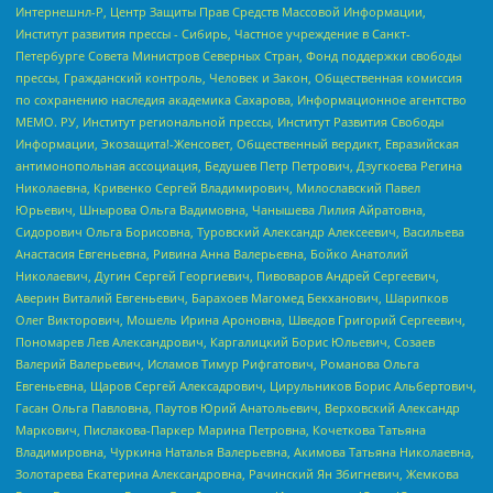
Интернешнл-Р, Центр Защиты Прав Средств Массовой Информации,
Институт развития прессы - Сибирь, Частное учреждение в Санкт-
Петербурге Совета Министров Северных Стран, Фонд поддержки свободы
прессы, Гражданский контроль, Человек и Закон, Общественная комиссия
по сохранению наследия академика Сахарова, Информационное агентство
МЕМО. РУ, Институт региональной прессы, Институт Развития Свободы
Информации, Экозащита!-Женсовет, Общественный вердикт, Евразийская
антимонопольная ассоциация, Бедушев Петр Петрович, Дзугкоева Регина
Николаевна, Кривенко Сергей Владимирович, Милославский Павел
Юрьевич, Шнырова Ольга Вадимовна, Чанышева Лилия Айратовна,
Сидорович Ольга Борисовна, Туровский Александр Алексеевич, Васильева
Анастасия Евгеньевна, Ривина Анна Валерьевна, Бойко Анатолий
Николаевич, Дугин Сергей Георгиевич, Пивоваров Андрей Сергеевич,
Аверин Виталий Евгеньевич, Барахоев Магомед Бекханович, Шарипков
Олег Викторович, Мошель Ирина Ароновна, Шведов Григорий Сергеевич,
Пономарев Лев Александрович, Каргалицкий Борис Юльевич, Созаев
Валерий Валерьевич, Исламов Тимур Рифгатович, Романова Ольга
Евгеньевна, Щаров Сергей Алексадрович, Цирульников Борис Альбертович,
Гасан Ольга Павловна, Паутов Юрий Анатольевич, Верховский Александр
Маркович, Пислакова-Паркер Марина Петровна, Кочеткова Татьяна
Владимировна, Чуркина Наталья Валерьевна, Акимова Татьяна Николаевна,
Золотарева Екатерина Александровна, Рачинский Ян Збигневич, Жемкова