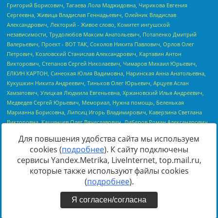
Для повышения удобства сайта мы используем
cookies (
подробнее
). К сайту подключены
сервисы Yandex.Metrika, LiveInternet, top.mail.ru,
Источник:
https://minjust.gov.ru/uploaded/files/reestr-
которые также используют файлы cookies
inostrannyih-agentov-22-03-2024.pdf
данные на
22.03.2024
(
подробнее
).
Я согласен/согласна