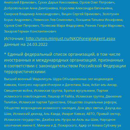
Анатолий Ефимович, Сухих Дарья Николаевна, Орлов Олег Петрович,
Добровольская Анна Дмитриевна, Королева Александра Евгеньевна,
Смирнов Владимир Александрович, Вицин Сергей Ефимович, Золотухин
Борис Андреевич, Левинсон Лев Семенович, Локшина Татьяна Иосифовна,
Орлов Олег Петрович, Полякова Мара Федоровна, Резник Генри Маркович,
Захаров Герман Константинович
Источник:
http://unro.minjust.ru/NKOForeignAgent.aspx
данные на
24.03.2022
* Единый федеральный список организаций, в том числе
иностранных и международных организаций, признанных
в соответствии с законодательством Российской Федерации
террористическими:
Высший военный Маджлисуль Шура Объединенных сил моджахедов
Кавказа, Конгресс народов Ичкерии и Дагестана, База, Асбат аль-Ансар,
Священная война, Исламская группа, Братья-мусульмане, Партия
исламского освобождения, Лашкар-И-Тайба, Исламская группа, Движение
Талибан, Исламская партия Туркестана, Общество социальных реформ,
Общество возрождения исламского наследия, Дом двух святых, Джунд аш-
Шам, Исламский джихад, Аль-Каида, Имарат Кавказ, АБТО, Правый сектор,
Исламское государство, Джабха аль-Нусра ли-Ахль аш-Шам, Народное
ополчение имени К. Минина и Д. Пожарского, Аджр от Аллаха Субхану уа