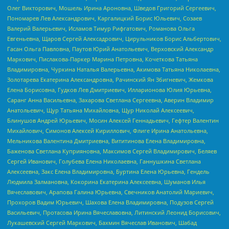
Олег Викторович, Мошель Ирина Ароновна, Шведов Григорий Сергеевич,
Пономарев Лев Александрович, Каргалицкий Борис Юльевич, Созаев
Валерий Валерьевич, Исламов Тимур Рифгатович, Романова Ольга
Евгеньевна, Щаров Сергей Алексадрович, Цирульников Борис Альбертович,
Гасан Ольга Павловна, Паутов Юрий Анатольевич, Верховский Александр
Маркович, Пислакова-Паркер Марина Петровна, Кочеткова Татьяна
Владимировна, Чуркина Наталья Валерьевна, Акимова Татьяна Николаевна,
Золотарева Екатерина Александровна, Рачинский Ян Збигневич, Жемкова
Елена Борисовна, Гудков Лев Дмитриевич, Илларионова Юлия Юрьевна,
Саранг Анна Васильевна, Захарова Светлана Сергеевна, Аверин Владимир
Анатольевич, Щур Татьяна Михайловна, Щур Николай Алексеевич,
Блинушов Андрей Юрьевич, Мосин Алексей Геннадьевич, Гефтер Валентин
Михайлович, Симонов Алексей Кириллович, Флиге Ирина Анатольевна,
Мельникова Валентина Дмитриевна, Вититинова Елена Владимировна,
Баженова Светлана Куприяновна, Максимов Сергей Владимирович, Беляев
Сергей Иванович, Голубева Елена Николаевна, Ганнушкина Светлана
Алексеевна, Закс Елена Владимировна, Буртина Елена Юрьевна, Гендель
Людмила Залмановна, Кокорина Екатерина Алексеевна, Шуманов Илья
Вячеславович, Арапова Галина Юрьевна, Свечников Анатолий Мариевич,
Прохоров Вадим Юрьевич, Шахова Елена Владимировна, Подузов Сергей
Васильевич, Протасова Ирина Вячеславовна, Литинский Леонид Борисович,
Лукашевский Сергей Маркович, Бахмин Вячеслав Иванович, Шабад