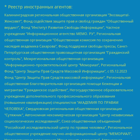
* Реестр иностранных агентов:
Калининградская региональная общественная организация "Экозащита!-Женсовет", Фонд содействия защите прав и свобод граждан "Общественный вердикт", Фонд "Институт Развития Свободы Информации", Частное учреждение "Информационное агентство МЕМО. РУ", Региональная общественная организация "Общественная комиссия по сохранению наследия академика Сахарова", Фонд поддержки свободы прессы, Санкт-Петербургская общественная правозащитная организация "Гражданский контроль", Межрегиональная общественная организация "Информационно-просветительский центр "Мемориал", Региональный Фонд "Центр Защиты Прав Средств Массовой Информации", с 05.12.2023 Фонд "Центр Защиты Прав Средств массовой информации", Региональная общественная благотворительная организация помощи беженцам и мигрантам "Гражданское содействие", Негосударственное образовательное учреждение дополнительного профессионального образования (повышение квалификации) специалистов "АКАДЕМИЯ ПО ПРАВАМ ЧЕЛОВЕКА", Свердловская региональная общественная организация "Сутяжник", Автономная некоммерческая организация "Центр независимых социологических исследований", Союз общественных объединений "Российский исследовательский центр по правам человека", Региональное общественное учреждение научно-информационный центр "МЕМОРИАЛ", Некоммерческая организация "Фонд защиты гласности", Автономная некоммерческая организация "Институт прав человека", Городская общественная организация "Екатеринбургское общество "МЕМОРИАЛ", Городская общественная организация "Рязанское историко-просветительское и правозащитное общество "Мемориал" (Рязанский Мемориал), Челябинский региональный орган общественной самодеятельности – женское общественное объединение "Женщины Евразии", Челябинский региональный орган общественной самодеятельности "Уральская правозащитная группа", Фонд содействия защите здоровья и социальной справедливости имени Андрея Рылькова, Автономная Некоммерческая Организация "Аналитический Центр Юрия Левады", Автономная некоммерческая организация социальной поддержки населения "Проект Апрель", Региональная общественная организация помощи женщинам и детям, находящимся в кризисной ситуации "Информационно-методический центр "Анна", Фонд содействия развитию массовых коммуникаций и правовому просвещению "Так-так-Так", Фонд содействия устойчивому развитию "Серебряная тайга", Свердловский региональный общественный фонд социальных проектов "Новое время", "Idel.Реалии", Кавказ.Реалии, Крым.Реалии, Телеканал Настоящее Время, Татаро-башкирская служба Радио Свобода (Azatliq Radiosi), Радио Свободная Европа/Радио Свобода (PCE/PC), "Сибирь.Реалии", "Фактограф", Благотворительный фонд помощи осужденным и их семьям, Автономная некоммерческая организация "Институт глобализации и социальных движений", Фонд "В защиту прав заключенных", Частное учреждение "Центр поддержки и содействия развитию средств массовой информации", Пензенский региональный общественный благотворительный фонд "Гражданский союз", "Север.Реалии", Некоммерческая организация Фонд "Правовая инициатива", Общество с ограниченной ответственностью "Радио Свободная Европа/Радио Свобода", Чешское информационное агентство "MEDIUM-ORIENT", Красноярская региональная общественная организация "Мы против СПИДа", Камалягин Денис Николаевич, Маркелов Сергей Евгеньевич, Пономарев Лев Александрович, Савицкая Людмила Алексеевна, Автономная некоммерческая организация "Центр по работе с проблемой насилия "НАСИЛИЮ.НЕТ", Межрегиональный профессиональный союз работников здравоохранения "Альянс врачей", Юридическое лицо, зарегистрированное в Латвийской Республике, SIA "Medusa Project" (регистрационный номер 40103797863, дата регистрации 10.06.2014), Некоммерческая организация "Фонд по борьбе с коррупцией", Автономная некоммерческая организация "Институт права и публичной политики", Баданин Роман Сергеевич, Гликин Максим Александрович, Железнова Мария Михайловна, Лукьянова Юлия Сергеевна, Маетная Елизавета Витальевна, Маняхин Петр Борисович, Чуракова Ольга Владимировна, Ярош Юлия Петровна, Юридическое лицо "The Insider SIA", зарегистрированное в Риге, Латвийская Республика (дата регистрации 26.06.2015), являющееся администратором доменного имени интернет-издания "The Insider SIA", https://theins.ru, Постернак Алексей Евгеньевич, Рубин Михаил Аркадьевич, Анин Роман Александрович, Юридическое лицо Istories fonds, зарегистрированное в Латвийской Республике (регистрационный номер 50008295751, дата регистрации 24.02.2020), Великовский Дмитрий Александрович, Долинина Ирина Николаевна, Мароховская Алеся Алексеевна, Шлейнов Роман Юрьевич, Шмагун Олеся Валентиновна, Общество с ограниченной ответственностью "Альтаир 2021", Общество с ограниченной ответственностью "Вега 2021", Общество с ограниченной ответственностью "Главный редактор 2021", Общество с ограниченной ответственностью "Ромашки монолит", Важенков Артем Валерьевич, Ивановская областная общественная организация "Центр гендерных исследований", Гурман Юрий Альбертович, Медиапроект "ОВД-Инфо", Егоров Владимир Владимирович, Жилинский Владимир Александрович, Общество с ограниченной ответственностью "ЗП", Иванова София Юрьевна, Карезина Инна Павловна, Кильтау Екатерина Викторовна, Петров Алексей Викторович, Пискунов Сергей Евгеньевич, Смирнов Сергей Сергеевич, Тихонов Михаил Сергеевич, Общество с ограниченной ответственностью "ЖУРНАЛИСТ-ИНОСТРАННЫЙ АГЕНТ", Арапова Галина Юрьевна, Вольтская Татьяна Анатольевна, Американская компания "Mason G.E.S. Anonymous Foundation" (США), являющаяся владельцем интернет-издания https://mnews.world/, Компания "Stichting Bellingcat", зарегистрированная в Нидерландах (дата регистрации 11.07.2018), Захаров Андрей Вячеславович, Клепиковская Екатерина Дмитриевна, Общество с ограниченной ответственностью "МЕМО", Перл Роман Александрович, Симонов Евгений Алексеевич, Соловьева Елена Анатольевна, Сотников Даниил Владимирович, Сурначева Елизавета Дмитриевна, Автономная некоммерческая организация по защите прав человека и информированию населения "Якутия – Наше Мнение", Общество с ограниченной ответственностью "Москоу диджитал медиа", с 26.01.2023 Общество с ограниченной ответственностью "Чайка Белые сады", Ветошкина Валерия Валерьевна, Заговора Максим Александрович, Межрегиональное общественное движение "Российская ЛГБТ - сеть", Оленичев Максим Владимирович, Павлов Иван Юрьевич, Скворцова Елена Сергеевна, Общество с ограниченной ответственностью "Как бы инагент", Кочетков Игорь Викторович, Общество с ограниченной ответственностью "Честные выборы", Еланчик Олег Александрович, Общество с ограниченной ответственностью "Нобелевский призыв", Гималова Регина Эмилевна, Григорьев Андрей Валерьевич, Григорьева Алина Александровна, Ассоциация по содействию защите прав призывников, альтернативнослужащих и военнослужащих "Правозащитная группа "Гражданин.Армия.Право", Хисамова Регина Фаритовна, Автономная некоммерческая организация по реализации социально-правовых программ "Лилит", Дальневосточное общественное движение "Маяк", Санкт-Петербургская ЛГБТ-инициативная группа "Выход", Инициативная группа ЛГБТ+ "Реверс", Алексеев Андрей Викторович, Бекбулатова Таисия Львовна, Беляев Иван Михайлович, Владыкина Елена Сергеевна, Гельман Марат Александрович, Никульшина Вероника Юрьевна, Толоконникова Надежда Андреевна, Шендерович Виктор Анатольевич, Общество с ограниченной ответственностью "Данное сообщение", Общество с ограниченной ответственностью Издательский дом "Новая глава", Айнбиндер Александра Александровна, Московский комьюнити-центр для ЛГБТ+инициатив, Благотворительный фонд развития филантропии, Deutsche Welle (Германия, Kurt-Schumacher-Strasse 3, 53113 Bonn), Борзунова Мария Михайловна, Воробьев Виктор Викторович, Голубева Анна Львовна, Константинова Алла Михайловна, Малкова Ирина Владимировна, Мурадов Мурад Абдулгалимович, Осетинская Елизавета Николаевна, Понасенков Евгений Николаевич, Ганапольский Матвей Юрьевич, Киселев Евгений Алексеевич, Борухович Ирина Григорьевна, Дремин Иван Тимофеевич, Дубровский Дмитрий Викторович, Красноярская региональная общественная организация поддержки и развития альтернативных образовательных технологий и межкультурных коммуникаций "ИНТЕРРА", Маяковская Екатерина Алексеевна, Фейгин Марк Захарович, Филимонов Андрей Викторович, Дзугкоева Регина Николаевна, Доброхотов Роман Александрович, Дудь Юрий Александрович, Елкин Сергей Владимирович, Кругликов Кирилл Игоревич, Сабунаева Мария Леонидовна, Семенов Алексей Владимирович, Шаинян Карен Багратович, Шульман Екатерина Михайловна, Асафьев Артур Валерьевич, Вахштайн Виктор Семенович, Венедиктов Алексей Алексеевич, Лушникова Екатерина Евгеньевна, Волков Леонид Михайлович, Невзоров Александр Глебович, Пархоменко Сергей Борисович, Сироткин Ярослав Николаевич, Кара-Мурза Владимир Владимирович, Баранова Наталья Владимировна, Гозман Леонид Яковлевич, Кагарлицкий Борис Юльевич, Климарев Михаил Валерьевич, Милов Владимир Станиславович, Автономная некоммерческая организация Краснодарский центр современного искусства "Типография", Моргенштерн Алишер Тагирович, Соболь Любовь Эдуардовна, Общество с ограниченной ответственностью "ЛИЗА НОРМ", Каспаров Гарри Кимович, Ходорковский Михаил Борисович, Общество с ограниченной ответственностью "Апрельские тезисы", Данилович Ирина Брониславовна, Кашин Олег Владимирович, Петров Николай Владимирович, Пивоваров Алексей Владимирович, Соколов Михаил Владимирович, Цветкова Юлия Владимировна, Чичваркин Евгений Александрович, Комитет против пыток/Команда против пыток, Общество с ограниченной ответственностью "Первый научный", Общество с ограниченной ответственностью "Вертолет и ко", Белоцерковская Вероника Борисовна, Кац Максим Евгеньевич, Лазарева Татьяна Юрьевна, Шаведдинов Руслан Табризович, Яшин Илья Валерьевич, Общество с ограниченной ответственностью "Иноагент ААВ", Алешковский Дмитрий Петрович, Альбац Евгения Марковна, Быков Дмитрий Львович, Галямина Юлия Евгеньевна, Лойко Сергей Леонидович, Мартынов Кирилл Константинович, Медведев Сергей Александрович, Крашенинников Федор Геннадиевич, Гордеева Катерина Вл