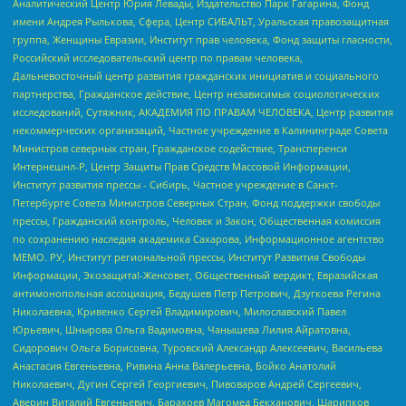
Аналитический Центр Юрия Левады, Издательство Парк Гагарина, Фонд
имени Андрея Рылькова, Сфера, Центр СИБАЛЬТ, Уральская правозащитная
группа, Женщины Евразии, Институт прав человека, Фонд защиты гласности,
Российский исследовательский центр по правам человека,
Дальневосточный центр развития гражданских инициатив и социального
партнерства, Гражданское действие, Центр независимых социологических
исследований, Сутяжник, АКАДЕМИЯ ПО ПРАВАМ ЧЕЛОВЕКА, Центр развития
некоммерческих организаций, Частное учреждение в Калининграде Совета
Министров северных стран, Гражданское содействие, Трансперенси
Интернешнл-Р, Центр Защиты Прав Средств Массовой Информации,
Институт развития прессы - Сибирь, Частное учреждение в Санкт-
Петербурге Совета Министров Северных Стран, Фонд поддержки свободы
прессы, Гражданский контроль, Человек и Закон, Общественная комиссия
по сохранению наследия академика Сахарова, Информационное агентство
МЕМО. РУ, Институт региональной прессы, Институт Развития Свободы
Информации, Экозащита!-Женсовет, Общественный вердикт, Евразийская
антимонопольная ассоциация, Бедушев Петр Петрович, Дзугкоева Регина
Николаевна, Кривенко Сергей Владимирович, Милославский Павел
Юрьевич, Шнырова Ольга Вадимовна, Чанышева Лилия Айратовна,
Сидорович Ольга Борисовна, Туровский Александр Алексеевич, Васильева
Анастасия Евгеньевна, Ривина Анна Валерьевна, Бойко Анатолий
Николаевич, Дугин Сергей Георгиевич, Пивоваров Андрей Сергеевич,
Аверин Виталий Евгеньевич, Барахоев Магомед Бекханович, Шарипков