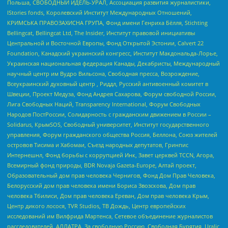
Польша, СВОБОДНЫЙ ИДЕЛЬ-УРАЛ, Ассоциация развития журналистики,
IStories fonds, Королевский Институт Международных Отношений,
КРИМСЬКА ПРАВОЗАХИСНА ГРУПА, Фонд имени Генриха Бёлля, Stichting
Bellingcat, Bellingcat Ltd, The Insider, Институт правовой инициативы
Центральной и Восточной Европы, Фонд Открытой Эстонии, Calvert 22
Foundation, Канадский украинский конгресс, Институт Макдональда-Лорье,
Украинская национальная федерация Канады, Декабристы, Международный
научный центр им Вудро Вильсона, Свободная пресса, Возрождение,
Всеукраинский духовный центр , Риддл, Русский антивоенный комитет в
Швеции, Проект Медуза, Фонд Андрея Сахарова, Форум свободной России,
Лига Свободных Наций, Transparеncy International, Форум Свободных
Народов ПостРоссии, Солидарность с гражданским движением в России –
Solidarus, КрымSOS, Свободный университет, Институт государственного
управления, Форум гражданского общества Россия, Беллона, Союз жителей
островов Тисима и Хабомаи, Съезд народных депутатов, Гринпис
Интернешнл, Фонд борьбы с коррупцией Инк, Завет церквей TCCN, Агора,
Всемирный фонд природы, BDR Novaja Gazeta-Europe, Алтай проект,
Образовательный дом прав человека Чернигов, Фонд Дом Прав Человека,
Белорусский дом прав человека имени Бориса Звозскова, Дом прав
человека Тбилиси, Дом прав человека Ереван, Дом прав человека Крым,
Центр дикого лосося, TVR Studios, ТВ Дождь, Центр европейских
исследований им Вилфрида Мартенса, Сетевое объединение журналистов
расследователей, АЛЛАТРА, За свободную Россию, Свободная Бурятия, Uralic,