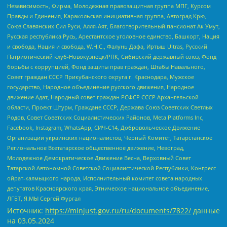
Независимость, Фирма, Молодежная правозащитная группа МПГ, Курсом
Правды и Единения, Каракольская инициативная группа, Автоград Крю,
Союз Славянских Сил Руси, Алля-Аят, Благотворительный пансионат Ак Умут,
Русская республика Русь, Арестантское уголовное единство, Башкорт, Нация
и свобода, Нация и свобода, W.H.С., Фалунь Дафа, Иртыш Ultras, Русский
Патриотический клуб-Новокузнецк/РПК, Сибирский державный союз, Фонд
борьбы с коррупцией, Фонд защиты прав граждан, Штабы Навального,
Совет граждан СССР Прикубанского округа г. Краснодара, Мужское
государство, Народное объединение русского движения, Народное
движение Адат, Народный совет граждан РСФСР СССР Архангельской
области, Проект Штурм, Граждане СССР, Держава Союз Советских Светлых
Родов, Совет Советских Социалистических Районов, Meta Platforms Inc,
Facebook, Instagram, WhatsApp, СИЧ-С14, Добровольческое Движение
Организации украинских националистов, Черный Комитет, Татарстанское
Региональное Всетатарское общественное движение, Невоград,
Молодежное Демократическое Движение Весна, Верховный Совет
Татарской Автономной Советской Социалистической Республики, Конгресс
ойрат-калмыцкого народа, Исполнительный комитет совета народных
депутатов Красноярского края, Этническое национальное объединение,
ЛГБТ, Я.МЫ Сергей Фургал
Источник:
https://minjust.gov.ru/ru/documents/7822/
данные
на
03.05.2024