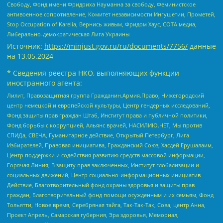
Свободу, Фонд имени Фридриха Науманна за свободу, Феминистское
антивоенное сопротивление, Комитет независимости Ингушетии, Прометей,
Stop Occupation of Karelia, Вернись живым, Фридом Хаус, СОТА медиа,
Либерально-демократическая Лига Украины
Источник:
https://minjust.gov.ru/ru/documents/7756/
данные
на
13.05.2024
* Сведения реестра НКО, выполняющих функции
иностранного агента:
Лилит, Правозащитная группа Гражданин.Армия.Право, Нижегородский
центр немецкой и европейской культуры, Центр гендерных исследований,
Фонд защиты прав граждан Штаб, Институт права и публичной политики,
Фонд борьбы с коррупцией, Альянс врачей, НАСИЛИЮ.НЕТ, Мы против
СПИДа, СВЕЧА, Гуманитарное действие, Открытый Петербург, Лига
Избирателей, Правовая инициатива, Гражданский Союз, Хасдей Ерушалаим,
Центр поддержки и содействия развитию средств массовой информации,
Горячая Линия, В защиту прав заключенных, Институт глобализации и
социальных движений, Центр социально-информационных инициатив
Действие, Благотворительный фонд охраны здоровья и защиты прав
граждан, Благотворительный фонд помощи осужденным и их семьям, Фонд
Тольятти, Новое время, Серебряная тайга, Так-Так-Так, Сова, центр Анна,
Проект Апрель, Самарская губерния, Эра здоровья, Мемориал,