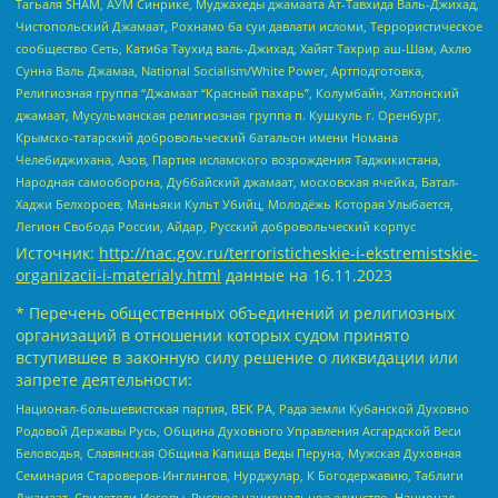
Тагьаля SHAM, АУМ Синрике, Муджахеды джамаата Ат-Тавхида Валь-Джихад,
Чистопольский Джамаат, Рохнамо ба суи давлати исломи, Террористическое
сообщество Сеть, Катиба Таухид валь-Джихад, Хайят Тахрир аш-Шам, Ахлю
Сунна Валь Джамаа, National Socialism/White Power, Артподготовка,
Религиозная группа “Джамаат “Красный пахарь”, Колумбайн, Хатлонский
джамаат, Мусульманская религиозная группа п. Кушкуль г. Оренбург,
Крымско-татарский добровольческий батальон имени Номана
Челебиджихана, Азов, Партия исламского возрождения Таджикистана,
Народная самооборона, Дуббайский джамаат, московская ячейка, Батал-
Хаджи Белхороев, Маньяки Культ Убийц, Молодёжь Которая Улыбается,
Легион Свобода России, Айдар, Русский добровольческий корпус
Источник:
http://nac.gov.ru/terroristicheskie-i-ekstremistskie-
organizacii-i-materialy.html
данные на
16.11.2023
* Перечень общественных объединений и религиозных
организаций в отношении которых судом принято
вступившее в законную силу решение о ликвидации или
запрете деятельности:
Национал-большевистская партия, ВЕК РА, Рада земли Кубанской Духовно
Родовой Державы Русь, Община Духовного Управления Асгардской Веси
Беловодья, Славянская Община Капища Веды Перуна, Мужская Духовная
Семинария Староверов-Инглингов, Нурджулар, К Богодержавию, Таблиги
Джамаат, Свидетели Иеговы, Русское национальное единство, Национал-