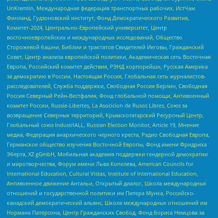
UnKremlin, Международная федерация транспортных рабочих, ИстЧам
Финланд, Гудзоновский институт, Фонд Демократического Развития,
Комитет-2024, Центрально-Европейский университет, Центр
восточноевропейских и международных исследований, Общество
Сторожевой башни, Библии и трактатов Свидетелей Иеговы, Гражданский
Совет, Центр анализа европейской политики, Академическая сеть Восточная
Европа, Российский комитет действия, РЭНД корпорейшн, Русская Америка
за демократию в России, Настоящая Россия, Глобальная сеть журналистов-
расследователей, Служба поддержки, Свободная Россия Берлин, Свободная
Россия Северный Рейн-Вестфалия, Фонд глобальной помощи, Антивоенный
комитет России, Russie-Libertes, La Asocicion de Rusos Libres, Союз за
возвращение Северных территорий, Крымскотатарский Ресурсный Центр,
Глобальный союз IndustriALL, Russian Election Monitor, Article 19, Мнение
медиа, Федерация анархического черного креста, Радио Свободная Европа,
Германское общество изучения Восточной Европы, Фонд имени Фридриха
Эберта, XZ gGmbH, Мобильная академия поддержки гендерной демократии
и миротворчества, Форум имени Льва Копелева, American Councils for
International Education, Cultural Vistas, Institute of International Education,
Антивоенное движение Антальи, Открытый диалог, Школа международных
отношений и государственной политики им Питера Мунка, Российско-
канадский демократический альянс, Школа международных отношений им
Нормана Патерсона, Центр Гражданских Свобод, Фонд Бориса Немцова за