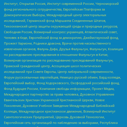
Институт, Открытая Россия, Институт современной России, Черноморский
фонд регионального сотрудничества, Европейская Платформа за
Демократические Выборы, Международный центр электоральных
исследований, Германский фонд Маршалла Соединенных Штатов,
Тихоокеанский центр защиты окружающей среды и природных ресурсов,
Свободная Россия, Всемирный конгресс украинцев, Атлантический совет,
Человек в беде, Европейский фонд за демократию, Джеймстаунский фонд,
Прожект Хармони, Родники дракона, Врачи против насильственного
извлечения органов, Фалунь Дафа, Друзья Фалуньгун, Фалуньгун, Коалиция
по расследованию преследования в отношении Фалуньгун в Китае,
Всемирная организация по расследованию преследований Фалуньгун,
Пражский гражданский центр, Ассоциация школ политических
исследований при Совете Европы, Центр либеральной современности,
Форум русскоязычных европейцев, Немецко-русский обмен, Бард колледж,
Европейский выбор, Фонд Ходорковского, Оксфордский российский фонд,
Фонд Будущее России, Компания свободы информации, Проект Медиа,
Международное партнерство за права человека, Духовное Управление
Евангельских Христиан Украинской Христианской Церкви, Новое
Поколение, Духовное Учебное Заведение Международный Библейский
Колледж, Международное христианское движение, Всемирный Институт
Саентологических Предприятий, Церковь Духовной Технологии,
Европейская сеть организаций по наблюдению за выборами, Республика