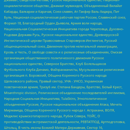
социалистическое общество, Джамаат мувахидов, Объединенный Вилайат
Кабарды, Балкарии и Карачая, Союз славян, Ат-Такфир Валь-Хиджра, Пит
Буль, Национал-социалистическая рабочая партия России, Славянский союз,
Формат-18, Благородный Орден Дьявола, Армия воли народа,
Национальная Социалистическая Инициатива города Череповца, Духовно-
Родовая Держава Русь, Русское национальное единство, Древнерусской
Инглистической церкви Православных Староверов-Инглингов, Русский
общенациональный союз, Движение против нелегальной иммиграции,
Кровь и Честь, О свободе совести и о религиозных объединениях, Омская
организация общественного политического движения Русское
национальное единство, Северное Братство, Клуб Болельщиков
Футбольного Клуба Динамо, Файзрахманисты, Мусульманская религиозная
организация п. Боровский, Община Коренного Русского народа
Щелковского района, Правый сектор, УНА - УНСО, Украинская
повстанческая армия, Тризуб им. Степана Бандеры, Братство, Белый Крест,
Misanthropic division, Религиозное объединение последователей инглиизма,
Народная Социальная Инициатива, TulaSkins, Этнополитическое
объединение Русские, Русское национальное объединение Атака, Мечеть
Мирмамеда, Община Коренного Русского народа г. Астрахани, ВОЛЯ,
Меджлис крымскотатарского народа, Рубеж Севера, ТОЙС, О
противодействии экстремистской деятельности, РЕВТАТПОД, Артподготовка,
Штольц, В честь иконы Божией Матери Державная, Сектор 16,