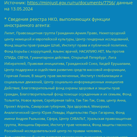
Источник:
https://minjust.gov.ru/ru/documents/7756/
данные
на
13.05.2024
* Сведения реестра НКО, выполняющих функции
иностранного агента:
Лилит, Правозащитная группа Гражданин.Армия.Право, Нижегородский
центр немецкой и европейской культуры, Центр гендерных исследований,
Фонд защиты прав граждан Штаб, Институт права и публичной политики,
Фонд борьбы с коррупцией, Альянс врачей, НАСИЛИЮ.НЕТ, Мы против
СПИДа, СВЕЧА, Гуманитарное действие, Открытый Петербург, Лига
Избирателей, Правовая инициатива, Гражданский Союз, Хасдей Ерушалаим,
Центр поддержки и содействия развитию средств массовой информации,
Горячая Линия, В защиту прав заключенных, Институт глобализации и
социальных движений, Центр социально-информационных инициатив
Действие, Благотворительный фонд охраны здоровья и защиты прав
граждан, Благотворительный фонд помощи осужденным и их семьям, Фонд
Тольятти, Новое время, Серебряная тайга, Так-Так-Так, Сова, центр Анна,
Проект Апрель, Самарская губерния, Эра здоровья, Мемориал,
Аналитический Центр Юрия Левады, Издательство Парк Гагарина, Фонд
имени Андрея Рылькова, Сфера, Центр СИБАЛЬТ, Уральская правозащитная
группа, Женщины Евразии, Институт прав человека, Фонд защиты гласности,
Российский исследовательский центр по правам человека,
Дальневосточный центр развития гражданских инициатив и социального