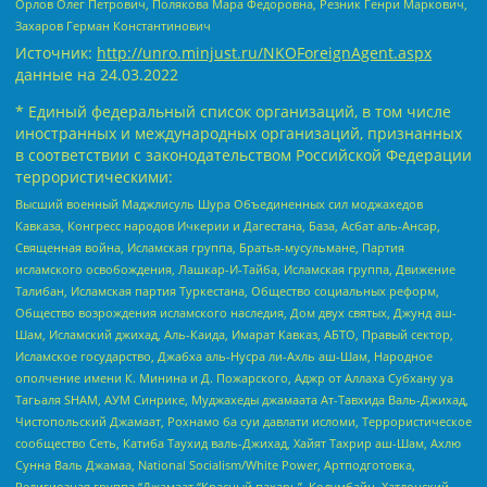
Орлов Олег Петрович, Полякова Мара Федоровна, Резник Генри Маркович,
Захаров Герман Константинович
Источник:
http://unro.minjust.ru/NKOForeignAgent.aspx
данные на
24.03.2022
* Единый федеральный список организаций, в том числе
иностранных и международных организаций, признанных
в соответствии с законодательством Российской Федерации
террористическими:
Высший военный Маджлисуль Шура Объединенных сил моджахедов
Кавказа, Конгресс народов Ичкерии и Дагестана, База, Асбат аль-Ансар,
Священная война, Исламская группа, Братья-мусульмане, Партия
исламского освобождения, Лашкар-И-Тайба, Исламская группа, Движение
Талибан, Исламская партия Туркестана, Общество социальных реформ,
Общество возрождения исламского наследия, Дом двух святых, Джунд аш-
Шам, Исламский джихад, Аль-Каида, Имарат Кавказ, АБТО, Правый сектор,
Исламское государство, Джабха аль-Нусра ли-Ахль аш-Шам, Народное
ополчение имени К. Минина и Д. Пожарского, Аджр от Аллаха Субхану уа
Тагьаля SHAM, АУМ Синрике, Муджахеды джамаата Ат-Тавхида Валь-Джихад,
Чистопольский Джамаат, Рохнамо ба суи давлати исломи, Террористическое
сообщество Сеть, Катиба Таухид валь-Джихад, Хайят Тахрир аш-Шам, Ахлю
Сунна Валь Джамаа, National Socialism/White Power, Артподготовка,
Религиозная группа “Джамаат “Красный пахарь”, Колумбайн, Хатлонский