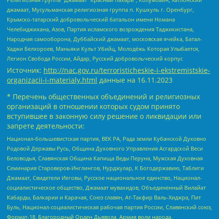
джамаат, Мусульманская религиозная группа п. Кушкуль г. Оренбург,
Крымско-татарский добровольческий батальон имени Номана
Челебиджихана, Азов, Партия исламского возрождения Таджикистана,
Народная самооборона, Дуббайский джамаат, московская ячейка, Батал-
Хаджи Белхороев, Маньяки Культ Убийц, Молодёжь Которая Улыбается,
Легион Свобода России, Айдар, Русский добровольческий корпус
Источник:
http://nac.gov.ru/terroristicheskie-i-ekstremistskie-
organizacii-i-materialy.html
данные на
16.11.2023
* Перечень общественных объединений и религиозных
организаций в отношении которых судом принято
вступившее в законную силу решение о ликвидации или
запрете деятельности:
Национал-большевистская партия, ВЕК РА, Рада земли Кубанской Духовно
Родовой Державы Русь, Община Духовного Управления Асгардской Веси
Беловодья, Славянская Община Капища Веды Перуна, Мужская Духовная
Семинария Староверов-Инглингов, Нурджулар, К Богодержавию, Таблиги
Джамаат, Свидетели Иеговы, Русское национальное единство, Национал-
социалистическое общество, Джамаат мувахидов, Объединенный Вилайат
Кабарды, Балкарии и Карачая, Союз славян, Ат-Такфир Валь-Хиджра, Пит
Буль, Национал-социалистическая рабочая партия России, Славянский союз,
Формат-18, Благородный Орден Дьявола, Армия воли народа,