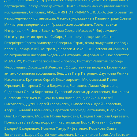
партнерства, Гражданское действие, Центр независимых социологических
исследований, Сутяжник, АКАДЕМИЯ ПО ПРАВАМ ЧЕЛОВЕКА, Центр развития
некоммерческих организаций, Частное учреждение в Калининграде Совета
Министров северных стран, Гражданское содействие, Трансперенси
Интернешнл-Р, Центр Защиты Прав Средств Массовой Информации,
Институт развития прессы - Сибирь, Частное учреждение в Санкт-
Петербурге Совета Министров Северных Стран, Фонд поддержки свободы
прессы, Гражданский контроль, Человек и Закон, Общественная комиссия
по сохранению наследия академика Сахарова, Информационное агентство
МЕМО. РУ, Институт региональной прессы, Институт Развития Свободы
Информации, Экозащита!-Женсовет, Общественный вердикт, Евразийская
антимонопольная ассоциация, Бедушев Петр Петрович, Дзугкоева Регина
Николаевна, Кривенко Сергей Владимирович, Милославский Павел
Юрьевич, Шнырова Ольга Вадимовна, Чанышева Лилия Айратовна,
Сидорович Ольга Борисовна, Туровский Александр Алексеевич, Васильева
Анастасия Евгеньевна, Ривина Анна Валерьевна, Бойко Анатолий
Николаевич, Дугин Сергей Георгиевич, Пивоваров Андрей Сергеевич,
Аверин Виталий Евгеньевич, Барахоев Магомед Бекханович, Шарипков
Олег Викторович, Мошель Ирина Ароновна, Шведов Григорий Сергеевич,
Пономарев Лев Александрович, Каргалицкий Борис Юльевич, Созаев
Валерий Валерьевич, Исламов Тимур Рифгатович, Романова Ольга
Евгеньевна, Щаров Сергей Алексадрович, Цирульников Борис Альбертович,