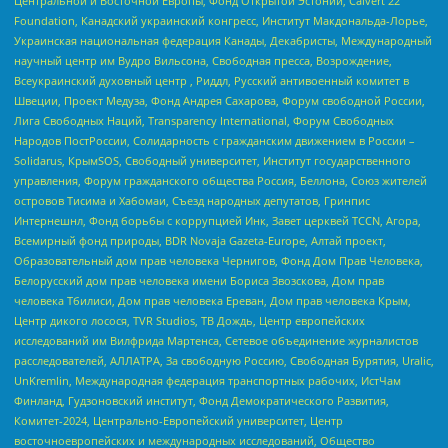
Центральной и Восточной Европы, Фонд Открытой Эстонии, Calvert 22
Foundation, Канадский украинский конгресс, Институт Макдональда-Лорье,
Украинская национальная федерация Канады, Декабристы, Международный
научный центр им Вудро Вильсона, Свободная пресса, Возрождение,
Всеукраинский духовный центр , Риддл, Русский антивоенный комитет в
Швеции, Проект Медуза, Фонд Андрея Сахарова, Форум свободной России,
Лига Свободных Наций, Transparеncy International, Форум Свободных
Народов ПостРоссии, Солидарность с гражданским движением в России –
Solidarus, КрымSOS, Свободный университет, Институт государственного
управления, Форум гражданского общества Россия, Беллона, Союз жителей
островов Тисима и Хабомаи, Съезд народных депутатов, Гринпис
Интернешнл, Фонд борьбы с коррупцией Инк, Завет церквей TCCN, Агора,
Всемирный фонд природы, BDR Novaja Gazeta-Europe, Алтай проект,
Образовательный дом прав человека Чернигов, Фонд Дом Прав Человека,
Белорусский дом прав человека имени Бориса Звозскова, Дом прав
человека Тбилиси, Дом прав человека Ереван, Дом прав человека Крым,
Центр дикого лосося, TVR Studios, ТВ Дождь, Центр европейских
исследований им Вилфрида Мартенса, Сетевое объединение журналистов
расследователей, АЛЛАТРА, За свободную Россию, Свободная Бурятия, Uralic,
UnKremlin, Международная федерация транспортных рабочих, ИстЧам
Финланд, Гудзоновский институт, Фонд Демократического Развития,
Комитет-2024, Центрально-Европейский университет, Центр
восточноевропейских и международных исследований, Общество