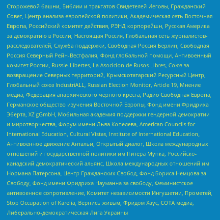
Сторожевой башни, Библии и трактатов Свидетелей Иеговы, Гражданский
Совет, Центр анализа европейской политики, Академическая сеть Восточная
Европа, Российский комитет действия, РЭНД корпорейшн, Русская Америка
за демократию в России, Настоящая Россия, Глобальная сеть журналистов-
расследователей, Служба поддержки, Свободная Россия Берлин, Свободная
Россия Северный Рейн-Вестфалия, Фонд глобальной помощи, Антивоенный
комитет России, Russie-Libertes, La Asocicion de Rusos Libres, Союз за
возвращение Северных территорий, Крымскотатарский Ресурсный Центр,
Глобальный союз IndustriALL, Russian Election Monitor, Article 19, Мнение
медиа, Федерация анархического черного креста, Радио Свободная Европа,
Германское общество изучения Восточной Европы, Фонд имени Фридриха
Эберта, XZ gGmbH, Мобильная академия поддержки гендерной демократии
и миротворчества, Форум имени Льва Копелева, American Councils for
International Education, Cultural Vistas, Institute of International Education,
Антивоенное движение Антальи, Открытый диалог, Школа международных
отношений и государственной политики им Питера Мунка, Российско-
канадский демократический альянс, Школа международных отношений им
Нормана Патерсона, Центр Гражданских Свобод, Фонд Бориса Немцова за
Свободу, Фонд имени Фридриха Науманна за свободу, Феминистское
антивоенное сопротивление, Комитет независимости Ингушетии, Прометей,
Stop Occupation of Karelia, Вернись живым, Фридом Хаус, СОТА медиа,
Либерально-демократическая Лига Украины