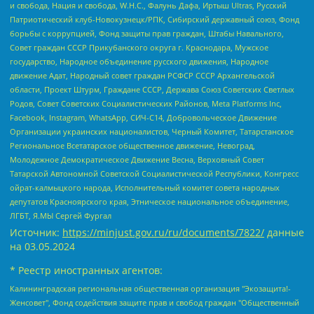
и свобода, Нация и свобода, W.H.С., Фалунь Дафа, Иртыш Ultras, Русский
Патриотический клуб-Новокузнецк/РПК, Сибирский державный союз, Фонд
борьбы с коррупцией, Фонд защиты прав граждан, Штабы Навального,
Совет граждан СССР Прикубанского округа г. Краснодара, Мужское
государство, Народное объединение русского движения, Народное
движение Адат, Народный совет граждан РСФСР СССР Архангельской
области, Проект Штурм, Граждане СССР, Держава Союз Советских Светлых
Родов, Совет Советских Социалистических Районов, Meta Platforms Inc,
Facebook, Instagram, WhatsApp, СИЧ-С14, Добровольческое Движение
Организации украинских националистов, Черный Комитет, Татарстанское
Региональное Всетатарское общественное движение, Невоград,
Молодежное Демократическое Движение Весна, Верховный Совет
Татарской Автономной Советской Социалистической Республики, Конгресс
ойрат-калмыцкого народа, Исполнительный комитет совета народных
депутатов Красноярского края, Этническое национальное объединение,
ЛГБТ, Я.МЫ Сергей Фургал
Источник:
https://minjust.gov.ru/ru/documents/7822/
данные
на
03.05.2024
* Реестр иностранных агентов:
Калининградская региональная общественная организация "Экозащита!-Женсовет", Фонд содействия защите прав и свобод граждан "Общественный вердикт", Фонд "Институт Развития Свободы Информации", Частное учреждение "Информационное агентство МЕМО. РУ", Региональная общественная организация "Общественная комиссия по сохранению наследия академика Сахарова", Фонд поддержки свободы прессы, Санкт-Петербургская общественная правозащитная организация "Гражданский контроль", Межрегиональная общественная организация "Информационно-просветительский центр "Мемориал", Региональный Фонд "Центр Защиты Прав Средств Массовой Информации", с 05.12.2023 Фонд "Центр Защиты Прав Средств массовой информации", Региональная общественная благотворительная организация помощи беженцам и мигрантам "Гражданское содействие", Негосударственное образовательное учреждение дополнительного профессионального образования (повышение квалификации) специалистов "АКАДЕМИЯ ПО ПРАВАМ ЧЕЛОВЕКА", Свердловская региональная общественная организация "Сутяжник", Автономная некоммерческая организация "Центр независимых социологических исследований", Союз общественных объединений "Российский исследовательский центр по правам человека", Региональное общественное учреждение научно-информационный центр "МЕМОРИАЛ", Некоммерческая организация "Фонд защиты гласности", Автономная некоммерческая организация "Институт прав человека", Городская общественная организация "Екатеринбургское общество "МЕМОРИАЛ", Городская общественная организация "Рязанское историко-просветительское и правозащитное общество "Мемориал" (Рязанский Мемориал), Челябинский региональный орган общественной самодеятельности – женское общественное объединение "Женщины Евразии", Челябинский региональный орган общественной самодеятельности "Уральская правозащитная группа", Фонд содействия защите здоровья и социальной справедливости имени Андрея Рылькова, Автономная Некоммерческая Организация "Аналитический Центр Юрия Левады", Автономная некоммерческая организация социальной поддержки населения "Проект Апрель", Региональная общественная организация помощи женщинам и детям, находящимся в кризисной ситуации "Информационно-методический центр "Анна", Фонд содействия развитию массовых коммуникаций и правовому просвещению "Так-так-Так", Фонд содействия устойчивому развитию "Серебряная тайга", Свердловский региональный общественный фонд социальных проектов "Новое время", "Idel.Реалии", Кавказ.Реалии, Крым.Реалии, Телеканал Настоящее Время, Татаро-башкирская служба Радио Свобода (Azatliq Radiosi), Радио Свободная Европа/Радио Свобода (PCE/PC), "Сибирь.Реалии", "Фактограф", Благотворительный фонд помощи осужденным и их семьям, Автономная некоммерческая организация "Институт глобализации и социальных движений", Фонд "В защиту прав заключенных", Частное учреждение "Центр поддержки и содействия развитию средств массовой информации", Пензенский региональный общественный благотворительный фонд "Гражданский союз", "Север.Реалии", Некоммерческая организация Фонд "Правовая инициатива", Общество с ограниченной ответственностью "Радио Свободная Европа/Радио Свобода", Чешское информационное агентство "MEDIUM-ORIENT", Красноярская региональная общественная организация "Мы против СПИДа", Камалягин Денис Николаевич, Маркелов Сергей Евгеньевич, Пономарев Лев Александрович, Савицкая Людмила Алексеевна, Автономная некоммерческая организация "Центр по работе с проблемой насилия "НАСИЛИЮ.НЕТ", Межрегиональный профессиональный союз работников здравоохранения "Альянс врачей", Юридическое лицо, зарегистрированное в Латвийской Республике, SIA "Medusa Project" (регистрационный номер 40103797863, дата регистрации 10.06.2014), Некоммерческая организация "Фонд по борьбе с коррупцией", Автономная некоммерческая организация "Институт права и публичной политики", Баданин Роман Сергеевич, Гликин Максим Александрович, Железнова Мария Михайловна, Лукьянова Юлия Сергеевна, Маетная Елизавета Витальевна, Маняхин Петр Борисович, Чуракова Ольга Владимировна, Ярош Юлия Петровна, Юридическое лицо "The Insider SIA", зарегистрированное в Риге, Латвийская Республика (дата регистрации 26.06.2015), являющееся администратором доменного имени интернет-издания "The Insider SIA", https://theins.ru, Постернак Алексей Евгеньевич, Рубин Михаил Аркадьевич, Анин Роман Александрович, Юридическое лицо Istories fonds, зарегистрированное в Латвийской Республике (регистрационный номер 50008295751, дата регистрации 24.02.2020), Великовский Дмитрий Александрович, Долинина Ирина Николаевна, Мароховская Алеся Алексеевна, Шлейнов Роман Юрьевич, Шмагун Олеся Валентиновна, Общество с ограниченной ответственностью "Альтаир 2021", Общество с ограниченной ответственностью "Вега 2021", Общество с ограниченной ответственностью "Главный редактор 2021", Общество с ограниченной ответственностью "Ромашки монолит", Важенков Артем Валерьевич, Ивановская областная общественная организация "Центр гендерных исследований", Гурман Юрий Альбертович, Медиапроект "ОВД-Инфо", Егоров Владимир Владимирович, Жилинский Владимир Александрович, Общество с ограниченной ответственностью "ЗП", Иванова София Юрьевна, Карезина Инна Павловна, Кильтау Екатерина Викторовна, Петров Алексей Викторович, Пискунов Сергей Евгеньевич, Смирнов Сергей Сергеевич, Тихонов Михаил Сергеевич, Общество с ограниченной ответственностью "ЖУРНАЛИСТ-ИНОСТРАННЫЙ АГЕНТ", Арапова Галина Юрьевна, Вольтская Татьяна Анатольевна, Американская компания "Mason G.E.S. Anonymous Foundation" (США), являющаяся владельцем интернет-издания https://mnews.world/, Компания "Stichting Bellingcat", зарегистрированная в Нидерландах (дата регистрации 11.07.2018), Захаров Андрей Вячеславович, Клепиковская Екатерина Дмитриевна, Общество с ограниченной ответственностью "МЕМО", Перл Роман Александрович, Симонов Евгений Алексеевич, Соловьева Елена Анатольевна, Сотников Даниил Владимирович, Сурначева Елизавета Дмитриевна, Автономная некоммерческая организация по защите прав человека и информированию населения "Якутия – Наше Мнение", Общество с ограниченной ответственностью "Москоу диджитал медиа", с 26.01.2023 Общество с ограниченной ответственностью "Чайка Белые сады", Ветошкина Валерия Валерьевна, Заговора Максим Александрович, Межрегиональное общественное движение "Российская ЛГБТ - сеть", Оленичев Максим Владимирович, Павлов Иван Юрьевич, Скворцова Елена Сергеевна, Общество с ограниченной ответственностью "Как бы инагент", Кочетков Игорь Викторович, Общество с ограниченной ответственностью "Честные выборы", Еланчик Олег Александрович, Общество с ограниченной ответственностью "Нобелевский призыв", Гималова Регина Эмилевна, Григорьев Андрей Валерьевич, Григорьева Алина Александровна, Ассоциация по содействию защите прав призывников, альтернативнослужащих и военнослужащих "Правозащитная группа "Гражданин.Армия.Право", Хисамова Регина Фаритовна, Автономная некоммерческая организация по реализации социально-правовых программ "Лилит", Дальневосточное общественное движение "Маяк", Санкт-Петербургская ЛГБТ-инициативная группа "Выход", Инициативная группа ЛГБТ+ "Реверс", Алексеев Андрей Викторович, Бекбулатова Таисия Львовна, Беляев Иван Михайлович, Владыкина Елена Сергеевна, Гельман Марат Александрович, Никульшина Вероника Юрьевна, Толоконникова Надежда Андреевна, Шендерович Виктор Анатольевич, Общество с ограниченной ответственностью "Данное сообщение", Общество с ограниченной ответственностью Издательский дом "Новая глава", Айнбиндер Александра Александровна, Московский комьюнити-центр для ЛГБТ+инициатив, Благотворительный фонд развития филантропии, Deutsche Welle (Германия, Kurt-Schumacher-Strasse 3, 53113 Bonn), Борзунова Мария Михайловна, Воробьев Виктор Викторович, Голубева Анна Львовна, Константинова Алла Михайловна, Малкова Ирина Владимировна, Мурадов Мурад Абдулгалимович, Осетинская Елизавета Николаевна, Понасенков Евгений Николаевич, Ганапольский Матвей Юрьевич, Киселев Евгений Алексеевич, Борухович Ирина Григорьевна, Дремин Иван Тимофеевич, Дубровский Дмитрий Викторович, Красноярская региональная общественная организация поддержки и развития альтернативных образовательных технологий и межкультурных коммуникаций "ИНТЕРРА", Маяковская Екатерина Алексеевна, Фейгин Марк Захарович, Филимонов Андрей Викторович, Дзугкоева Регина Николаевна, Доброхотов Роман Александрович, Дудь Юрий Александрович, Елкин Сергей Владимирович, Кругликов Кирилл Игоревич, Сабунаева Мария Леонидовна, Семенов Алексей Владимирович, Шаинян Карен Багратович, Шульман Екатерина Михайловна, Асафьев Артур Валерьевич, Вахштайн Виктор Семенович, Венедиктов Алексей Алексеевич, Лушникова Екатерина Евгеньевна, Волков Леонид Михайлович, Невзоров Александр Глебович, Пархоменко Сергей Борисович, Сироткин Ярослав Николаевич, Кара-Мурза Владимир Владимирович, Баранова Наталья Владимировна, Гозман Леонид Яковлевич, Кагарлицкий Борис Юльевич, Климарев Михаил Валерьевич, Милов Владимир Станиславович, Автономная некоммерческая организация Краснодарский центр современного искусства "Типография", Моргенштерн Алишер Тагирович, Соболь Любовь Эдуардовна, Общество с ограниченной ответственностью "ЛИЗА НОРМ", Каспаров Гарри Кимович, Ходорковский Михаил Борисович, Общество с ограниченной ответственностью "Апрельские тезисы", Данилович Ирина Брониславовна, Кашин Олег Владимирович, Петров Николай Владимирович, Пивоваров Алексей Владимирович, Соколов Михаил Владимирович, Цветкова Юлия Владимировна, Чичваркин Евгений Александрович, Комитет против пыток/Команда против пыток, Общество с ограниченной ответственностью "Первый научный", Общество с ограниченной ответственностью "Вертолет и ко", Белоцерковская Вероника Борисовна, Кац Максим Евгеньевич, Лазарева Татьяна Юрьевна, Шаведдинов Руслан Табризович, Яшин Илья Валерьевич, Общество с ограниченной ответственностью "Иноагент ААВ", Алешковский Дмитрий Петрович, Альбац Евгения Марковна, Быков Дмитрий Львович, Галямина Юлия Евгеньевна, Лойко Сергей Леонидович, Мартынов Кирилл Константинович, Медведев Сергей Александрович, Крашенинников Федор Геннадиевич, Гордеева Катерина Вл