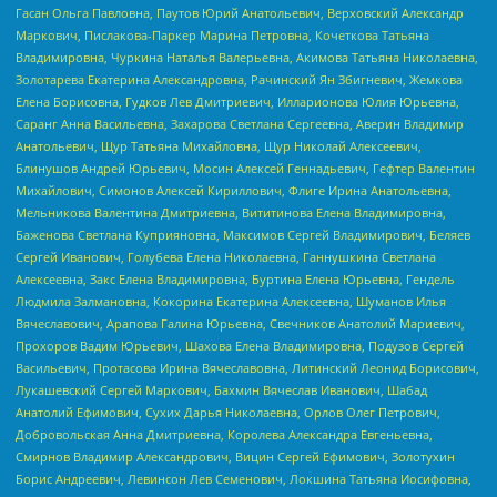
Гасан Ольга Павловна, Паутов Юрий Анатольевич, Верховский Александр
Маркович, Пислакова-Паркер Марина Петровна, Кочеткова Татьяна
Владимировна, Чуркина Наталья Валерьевна, Акимова Татьяна Николаевна,
Золотарева Екатерина Александровна, Рачинский Ян Збигневич, Жемкова
Елена Борисовна, Гудков Лев Дмитриевич, Илларионова Юлия Юрьевна,
Саранг Анна Васильевна, Захарова Светлана Сергеевна, Аверин Владимир
Анатольевич, Щур Татьяна Михайловна, Щур Николай Алексеевич,
Блинушов Андрей Юрьевич, Мосин Алексей Геннадьевич, Гефтер Валентин
Михайлович, Симонов Алексей Кириллович, Флиге Ирина Анатольевна,
Мельникова Валентина Дмитриевна, Вититинова Елена Владимировна,
Баженова Светлана Куприяновна, Максимов Сергей Владимирович, Беляев
Сергей Иванович, Голубева Елена Николаевна, Ганнушкина Светлана
Алексеевна, Закс Елена Владимировна, Буртина Елена Юрьевна, Гендель
Людмила Залмановна, Кокорина Екатерина Алексеевна, Шуманов Илья
Вячеславович, Арапова Галина Юрьевна, Свечников Анатолий Мариевич,
Прохоров Вадим Юрьевич, Шахова Елена Владимировна, Подузов Сергей
Васильевич, Протасова Ирина Вячеславовна, Литинский Леонид Борисович,
Лукашевский Сергей Маркович, Бахмин Вячеслав Иванович, Шабад
Анатолий Ефимович, Сухих Дарья Николаевна, Орлов Олег Петрович,
Добровольская Анна Дмитриевна, Королева Александра Евгеньевна,
Смирнов Владимир Александрович, Вицин Сергей Ефимович, Золотухин
Борис Андреевич, Левинсон Лев Семенович, Локшина Татьяна Иосифовна,