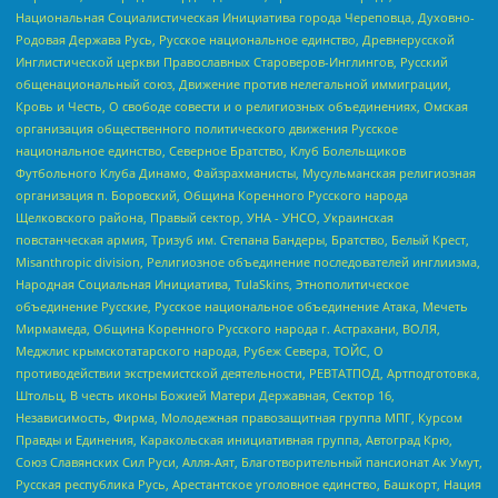
Национальная Социалистическая Инициатива города Череповца, Духовно-
Родовая Держава Русь, Русское национальное единство, Древнерусской
Инглистической церкви Православных Староверов-Инглингов, Русский
общенациональный союз, Движение против нелегальной иммиграции,
Кровь и Честь, О свободе совести и о религиозных объединениях, Омская
организация общественного политического движения Русское
национальное единство, Северное Братство, Клуб Болельщиков
Футбольного Клуба Динамо, Файзрахманисты, Мусульманская религиозная
организация п. Боровский, Община Коренного Русского народа
Щелковского района, Правый сектор, УНА - УНСО, Украинская
повстанческая армия, Тризуб им. Степана Бандеры, Братство, Белый Крест,
Misanthropic division, Религиозное объединение последователей инглиизма,
Народная Социальная Инициатива, TulaSkins, Этнополитическое
объединение Русские, Русское национальное объединение Атака, Мечеть
Мирмамеда, Община Коренного Русского народа г. Астрахани, ВОЛЯ,
Меджлис крымскотатарского народа, Рубеж Севера, ТОЙС, О
противодействии экстремистской деятельности, РЕВТАТПОД, Артподготовка,
Штольц, В честь иконы Божией Матери Державная, Сектор 16,
Независимость, Фирма, Молодежная правозащитная группа МПГ, Курсом
Правды и Единения, Каракольская инициативная группа, Автоград Крю,
Союз Славянских Сил Руси, Алля-Аят, Благотворительный пансионат Ак Умут,
Русская республика Русь, Арестантское уголовное единство, Башкорт, Нация