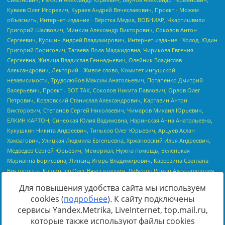
Для повышения удобства сайта мы используем
cookies (
подробнее
). К сайту подключены
сервисы Yandex.Metrika, LiveInternet, top.mail.ru,
Источник:
https://minjust.gov.ru/uploaded/files/reestr-
которые также используют файлы cookies
inostrannyih-agentov-22-03-2024.pdf
данные на
22.03.2024