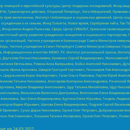
р немецкой и европейской культуры, Центр гендерных исследований, Фонд защи
ЧА, Гуманитарное действие, Открытый Петербург, Лига Избирателей, Правовая 
иту прав заключенных, Институт глобализации и социальных движений, Центр 
ужденным и их семьям, Фонд Тольятти, Новое время, Серебряная тайга, Так-Так-
, Фонд имени Андрея Рылькова, Сфера, Центр СИБАЛЬТ, Уральская правозащитна
невосточный центр развития гражданских инициатив и социального партнерства, 
 организаций, Частное учреждение в Калининграде Совета Министров северных 
бирь, Частное учреждение в Санкт-Петербурге Совета Министров Северных Стра
а, Информационное агентство МЕМО. РУ, Институт региональной прессы, Инсти
ч, Дзугкоева Регина Николаевна, Кривенко Сергей Владимирович, Милославски
настасия Евгеньевна, Ривина Анна Валерьевна, Бойко Анатолий Николаевич, Дуг
ошель Ирина Ароновна, Шведов Григорий Сергеевич, Пономарев Лев Александро
ч, Цирульников Борис Альбертович, Гасан Ольга Павловна, Паутов Юрий Анато
Акимова Татьяна Николаевна, Золотарева Екатерина Александровна, Рачинский Я
Сергеевна, Аверин Владимир Анатольевич, Щур Татьяна Михайловна, Щур Никола
Анатольевна, Мельникова Валентина Дмитриевна, Вититинова Елена Владимировн
 Алексеевна, Закс Елена Владимировна, Буртина Елена Юрьевна, Гендель Людмил
рохоров Вадим Юрьевич, Шахова Елена Владимировна, Подузов Сергей Васильеви
й Ефимович, Сухих Дарья Николаевна, Орлов Олег Петрович, Добровольская Анн
нсон Лев Семенович, Локшина Татьяна Иосифовна, Орлов Олег Петрович, Поляк
ые на
24.03.2022