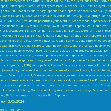
дованию преследования в отношении Фалуньгун в Китае, Всемирная организация 
беральной современности, Форум русскоязычных европейцев, Немецко-русский о
формации, Проект Медиа, Международное партнерство за права человека, Духов
 Колледж, Международное христианское движение, Всемирный Институт Саентол
 ИДЕЛЬ-УРАЛ, Ассоциация развития журналистики, IStories fonds, Королевск
r, Институт правовой инициативы Центральной и Восточной Европы, Фонд Открытой Э
ты, Международный научный центр им Вудро Вильсона, Свободная пресса, Возро
России, Лига Свободных Наций, Transparеncy International, Форум Свободных Н
правления, Форум гражданского общества Россия, Беллона, Союз жителей острово
роды, BDR Novaja Gazeta-Europe, Алтай проект, Образовательный дом прав челов
еван, Дом прав человека Крым, Центр дикого лосося, TVR Studios, ТВ Дождь, Це
урятия, Uralic, UnKremlin, Международная федерация транспортных рабочих, Ист
ейских и международных исследований, Общество Сторожевой башни, Библии и тр
омитет действия, РЭНД корпорейшн, Русская Америка за демократию в России, Н
фалия, Фонд глобальной помощи, Антивоенный комитет России, Russie-Libertes, L
lection Monitor, Article 19, Мнение медиа, Федерация анархического черного кр
и гендерной демократии и миротворчества, Форум имени Льва Копелева, American C
г, Школа международных отношений и государственной политики им Питера Мунка
 Немцова за Свободу, Фонд имени Фридриха Науманна за свободу, Феминистско
медиа, Либерально-демократическая Лига Украины
 на
13.05.2024
ого агента: