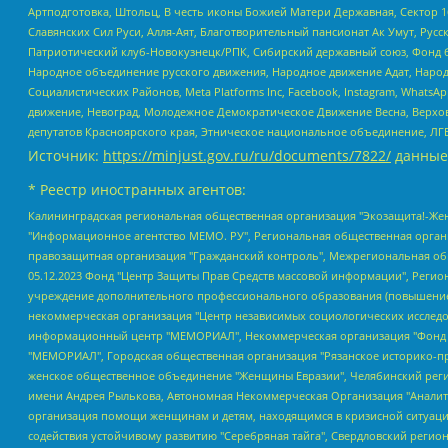
Артподготовка, Штольц, В честь иконы Божией Матери Державная, Сектор 1
Славянских Сил Руси, Алля-Аят, Благотворительный пансионат Ак Умут, Русск
Патриотический клуб-Новокузнецк/РПК, Сибирский державный союз, Фонд б
Народное объединение русского движения, Народное движение Адат, Народ
Социалистических Районов, Meta Platforms Inc, Facebook, Instagram, Wha
движение, Невоград, Молодежное Демократическое Движение Весна, Верхов
депутатов Красноярского края, Этническое национальное объединение, ЛГ
Источник:
https://minjust.gov.ru/ru/documents/7822/
данные
* Реестр иностранных агентов:
Калининградская региональная общественная организация "Экозащита!-Женсовет", Фонд содействия защите прав и свобод граждан "Общественный вердикт", Фонд "Институт Развития Свободы Информации", Частное учреждение "Информационное агентство МЕМО. РУ", Региональная общественная организация "Общественная комиссия по сохранению наследия академика Сахарова", Фонд поддержки свободы прессы, Санкт-Петербургская общественная правозащитная организация "Гражданский контроль", Межрегиональная общественная организация "Информационно-просветительский центр "Мемориал", Региональный Фонд "Центр Защиты Прав Средств Массовой Информации", с 05.12.2023 Фонд "Центр Защиты Прав Средств массовой информации", Региональная общественная благотворительная организация помощи беженцам и мигрантам "Гражданское содействие", Негосударственное образовательное учреждение дополнительного профессионального образования (повышение квалификации) специалистов "АКАДЕМИЯ ПО ПРАВАМ ЧЕЛОВЕКА", Свердловская региональная общественная организация "Сутяжник", Автономная некоммерческая организация "Центр независимых социологических исследований", Союз общественных объединений "Российский исследовательский центр по правам человека", Региональное общественное учреждение научно-информационный центр "МЕМОРИАЛ", Некоммерческая организация "Фонд защиты гласности", Автономная некоммерческая организация "Институт прав человека", Городская общественная организация "Екатеринбургское общество "МЕМОРИАЛ", Городская общественная организация "Рязанское историко-просветительское и правозащитное общество "Мемориал" (Рязанский Мемориал), Челябинский региональный орган общественной самодеятельности – женское общественное объединение "Женщины Евразии", Челябинский региональный орган общественной самодеятельности "Уральская правозащитная группа", Фонд содействия защите здоровья и социальной справедливости имени Андрея Рылькова, Автономная Некоммерческая Организация "Аналитический Центр Юрия Левады", Автономная некоммерческая организация социальной поддержки населения "Проект Апрель", Региональная общественная организация помощи женщинам и детям, находящимся в кризисной ситуации "Информационно-методический центр "Анна", Фонд содействия развитию массовых коммуникаций и правовому просвещению "Так-так-Так", Фонд содействия устойчивому развитию "Серебряная тайга", Свердловский региональный общественный фонд социальных проектов "Новое время", "Idel.Реалии", Кавказ.Реалии, Крым.Реалии, Телеканал Настоящее Время, Татаро-башкирская служба Радио Свобода (Azatliq Radiosi), Радио Свободная Европа/Радио Свобода (PCE/PC), "Сибирь.Реалии", "Фактограф", Благотворительный фонд помощи осужденным и их семьям, Автономная некоммерческая организация "Институт глобализации и социальных движений", Фонд "В защиту прав заключенных", Частное учреждение "Центр поддержки и содействия развитию средств массовой информации", Пензенский региональный общественный благотворительный фонд "Гражданский союз", "Север.Реалии", Некоммерческая организация Фонд "Правовая инициатива", Общество с ограниченной ответственностью "Радио Свободная Европа/Радио Свобода", Чешское информационное агентство "MEDIUM-ORIENT", Красноярская региональная общественная организация "Мы против СПИДа", Камалягин Денис Николаевич, Маркелов Сергей Евгеньевич, Пономарев Лев Александрович, Савицкая Людмила Алексеевна, Автоно