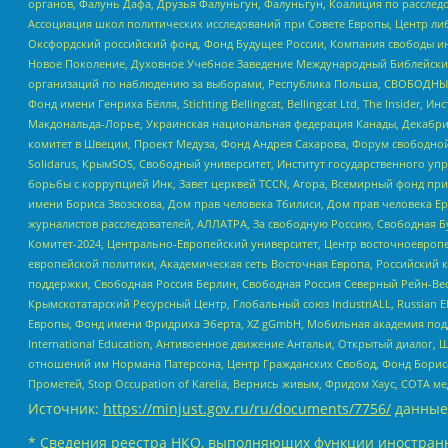
органов, Фалунь Дафа, Друзья Фалуньгун, Фалуньгун, Коалиция по рассле
Ассоциация школ политических исследований при Совете Европы, Центр ли
Оксфордский российский фонд, Фонд Будущее России, Компания свободы ин
Новое Поколение, Духовное Учебное Заведение Международный Библейский
организаций по наблюдению за выборами, Республика Польша, СВОБОДНЫЙ
Фонд имени Генриха Бёлля, Stichting Bellingcat, Bellingcat Ltd, The Inside
Макдональда-Лорье, Украинская национальная федерация Канады, Декабрис
комитет в Швеции, Проект Медуза, Фонд Андрея Сахарова, Форум свободной 
Solidarus, КрымSOS, Свободный университет, Институт государственного у
борьбы с коррупцией Инк, Завет церквей TCCN, Агора, Всемирный фонд при
имени Бориса Звозскова, Дом прав человека Тбилиси, Дом прав человека Ер
журналистов расследователей, АЛЛАТРА, За свободную Россию, Свободная Б
Комитет-2024, Центрально-Европейский университет, Центр восточноевроп
европейской политики, Академическая сеть Восточная Европа, Российский к
поддержки, Свободная Россия Берлин, Свободная Россия Северный Рейн-Вест
Крымскотатарский Ресурсный Центр, Глобальный союз IndustriALL, Russian E
Европы, Фонд имени Фридриха Эберта, XZ gGmbH, Мобильная академия поддержк
International Education, Антивоенное движение Антальи, Открытый диало
отношений им Нормана Патерсона, Центр Гражданских Свобод, Фонд Бориса
Прометей, Stop Occupation of Karelia, Вернись живым, Фридом Хаус, СОТА 
Источник:
https://minjust.gov.ru/ru/documents/7756/
данные
* Сведения реестра НКО, выполняющих функции иностранн