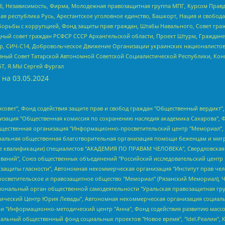
6, Независимость, Фирма, Молодежная правозащитная группа МПГ, Курсом Правд
ая республика Русь, Арестантское уголовное единство, Башкорт, Нация и свобода,
орьбы с коррупцией, Фонд защиты прав граждан, Штабы Навального, Совет гражд
ный совет граждан РСФСР СССР Архангельской области, Проект Штурм, Граждане 
tsApp, СИЧ-С14, Добровольческое Движение Организации украинских националисто
ный Совет Татарской Автономной Советской Социалистической Республики, Кон
БТ, Я.МЫ Сергей Фургал
 на
03.05.2024
мная некоммерческая организация "Центр по работе с проблемой насилия "НАСИЛИЮ.НЕТ", Межрегиональный профессиональный союз работников здравоохранения "Альянс врачей", Юридическое лицо, зарегистрированное в Латвийской Республике, SIA "Medusa Project" (регистрационный номер 40103797863, дата регистрации 10.06.2014), Некоммерческая организация "Фонд по борьбе с коррупцией", Автономная некоммерческая организация "Институт права и публичной политики", Баданин Роман Сергеевич, Гликин Максим Александрович, Железнова Мария Михайловна, Лукьянова Юлия Сергеевна, Маетная Елизавета Витальевна, Маняхин Петр Борисович, Чуракова Ольга Владимировна, Ярош Юлия Петровна, Юридическое лицо "The Insider SIA", зарегистрированное в Риге, Латвийская Республика (дата регистрации 26.06.2015), являющееся администратором доменного имени интернет-издания "The Insider SIA", https://theins.ru, Постернак Алексей Евгеньевич, Рубин Михаил Аркадьевич, Анин Роман Александрович, Юридическое лицо Istories fonds, зарегистрированное в Латвийской Республике (регистрационный номер 50008295751, дата регистрации 24.02.2020), Великовский Дмитрий Александрович, Долинина Ирина Николаевна, Мароховская Алеся Алексеевна, Шлейнов Роман Юрьевич, Шмагун Олеся Валентиновна, Общество с ограниченной ответственностью "Альтаир 2021", Общество с ограниченной ответственностью "Вега 2021", Общество с ограниченной ответственностью "Главный редактор 2021", Общество с ограниченной ответственностью "Ромашки монолит", Важенков Артем Валерьевич, Ивановская областная общественная организация "Центр гендерных исследований", Гурман Юрий Альбертович, Медиапроект "ОВД-Инфо", Егоров Владимир Владимирович, Жилинский Владимир Александрович, Общество с ограниченной ответственностью "ЗП", Иванова София Юрьевна, Карезина Инна Павловна, Кильтау Екатерина Викторовна, Петров Алексей Викторович, Пискунов Сергей Евгеньевич, Смирнов Сергей Сергеевич, Тихонов Михаил Сергеевич, Общество с ограниченной ответственностью "ЖУРНАЛИСТ-ИНОСТРАННЫЙ АГЕНТ", Арапова Галина Юрьевна, Вольтская Татьяна Анатольевна, Американская компания "Mason G.E.S. Anonymous Foundation" (США), являющаяся владельцем интернет-издания https://mnews.world/, Компания "Stichting Bellingcat", зарегистрированная в Нидерландах (дата регистрации 11.07.2018), Захаров Андрей Вячеславович, Клепиковская Екатерина Дмитриевна, Общество с ограниченной ответственностью "МЕМО", Перл Роман Александрович, Симонов Евгений Алексеевич, Соловьева Елена Анатольевна, Сотников Даниил Владимирович, Сурначева Елизавета Дмитриевна, Автономная некоммерческая организация по защите прав человека и информированию населения "Якутия – Наше Мнение", Общество с ограниченной ответственностью "Москоу диджитал медиа", с 26.01.2023 Общество с ограниченной ответственностью "Чайка Белые сады", Ветошкина Валерия Валерьевна, Заговора Максим Александрович, Межрегиональное общественное движение "Российская ЛГБТ - сеть", Оленичев Максим Владимирович, Павлов Иван Юрьевич, Скворцова Елена Сергеевна, Общество с ограниченной ответственностью "Как бы инагент", Кочетков Игорь Викторович, Общество с ограниченной ответственностью "Честные выборы", Еланчик Олег Александрович, Общество с ограниченной ответственностью "Нобелевский призыв", Гималова Регина Эмилевна, Григорьев Андрей Валерьевич, Григорьева Алина Александровна, Ассоциация по содействию защите прав призывников, альтернативнослужащих и военнослужащих "Правозащитная группа "Гражданин.Армия.Право", Хисамова Регина Фаритовна, Автономная некоммерческая организация по реализации социально-правовых программ "Лилит", Дальн