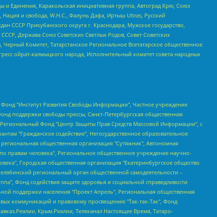
ы и Единения, Каракольская инициативная группа, Автоград Крю, Союз
 Нация и свобода, W.H.С., Фалунь Дафа, Иртыш Ultras, Русский
ан СССР Прикубанского округа г. Краснодара, Мужское государство,
СССР, Держава Союз Советских Светлых Родов, Совет Советских
в, Черный Комитет, Татарстанское Региональное Всетатарское общественное
гресс ойрат-калмыцкого народа, Исполнительный комитет совета народных
евосточное общественное движение "Маяк", Санкт-Петербургская ЛГБТ-инициативная группа "Выход", Инициативная группа ЛГБТ+ "Реверс", Алексеев Андрей Викторович, Бекбулатова Таисия Львовна, Беляев Иван Михайлович, Владыкина Елена Сергеевна, Гельман Марат Александрович, Никульшина Вероника Юрьевна, Толоконникова Надежда Андреевна, Шендерович Виктор Анатольевич, Общество с ограниченной ответственностью "Данное сообщение", Общество с ограниченной ответственностью Издательский дом "Новая глава", Айнбиндер Александра Александровна, Московский комьюнити-центр для ЛГБТ+инициатив, Благотворительный фонд развития филантропии, Deutsche Welle (Германия, Kurt-Schumacher-Strasse 3, 53113 Bonn), Борзунова Мария Михайловна, Воробьев Виктор Викторович, Голубева Анна Львовна, Константинова Алла Михайловна, Малкова Ирина Владимировна, Мурадов Мурад Абдулгалимович, Осетинская Елизавета Николаевна, Понасенков Евгений Николаевич, Ганапольский Матвей Юрьевич, Киселев Евгений Алексеевич, Борухович Ирина Григорьевна, Дремин Иван Тимофеевич, Дубровский Дмитрий Викторович, Красноярская региональная общественная организация поддержки и развития альтернативных образовательных технологий и межкультурных коммуникаций "ИНТЕРРА", Маяковская Екатерина Алексеевна, Фейгин Марк Захарович, Филимонов Андрей Викторович, Дзугкоева Регина Николаевна, Доброхотов Роман Александрович, Дудь Юрий Александрович, Елкин Сергей Владимирович, Кругликов Кирилл Игоревич, Сабунаева Мария Леонидовна, Семенов Алексей Владимирович, Шаинян Карен Багратович, Шульман Екатерина Михайловна, Асафьев Артур Валерьевич, Вахштайн Виктор Семенович, Венедиктов Алексей Алексеевич, Лушникова Екатерина Евгеньевна, Волков Леонид Михайлович, Невзоров Александр Глебович, Пархоменко Сергей Борисович, Сироткин Ярослав Николаевич, Кара-Мурза Владимир Владимирович, Баранова Наталья Владимировна, Гозман Леонид Яковлевич, Кагарлицкий Борис Юльевич, Климарев Михаил Валерьевич, Милов Владимир Станиславович, Автономная некоммерческая организация Краснодарский центр современного искусства "Типография", Моргенштерн Алишер Тагирович, Соболь Любовь Эдуардовна, Общество с ограниченной ответственностью "ЛИЗА НОРМ", Каспаров Гарри Кимович, Ходорковский Михаил Борисович, Общество с ограниченной ответственностью "Апрельские тезисы", Данилович Ирина Брониславовна, Кашин Олег Владимирович, Петров Николай Владимирович, Пивоваров Алексей Владимирович, Соколов Михаил Владимирович, Цветкова Юлия Владимировна, Чичваркин Евгений Александрович, Комитет против пыток/Команда против пыток, Общество с ограниченной ответственностью "Первый научный", Общество с ограниченной ответственностью "Вертолет и ко", Белоцерковская Вероника Борисовна, Кац Максим Евгеньевич, Лазарева Татьяна Юрьевна, Шаведдинов Руслан Табризович, Яшин Илья Валерьевич, Общество с ограниченной ответственностью "Иноагент ААВ", Алешковский Дмитрий Петрович, Альбац Евгения Марковна, Быков Дмитрий Львович, Галямина Юлия Евгеньевна, Лойко Сергей Леонидович, Мартынов Кирилл Константинович, Медведев Сергей Александрович, Крашенинников Федор Геннадиевич, Гордеева Катерина Вл