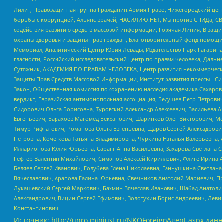
Лилит, Правозащитная группа Гражданин.Армия.Право, Нижегородский цент
борьбы с коррупцией, Альянс врачей, НАСИЛИЮ.НЕТ, Мы против СПИДа, СВЕ
содействия развитию средств массовой информации, Горячая Линия, В защ
охраны здоровья и защиты прав граждан, Благотворительный фонд помощи ос
Мемориал, Аналитический Центр Юрия Левады, Издательство Парк Гагарина
гласности, Российский исследовательский центр по правам человека, Даль
Сутяжник, АКАДЕМИЯ ПО ПРАВАМ ЧЕЛОВЕКА, Центр развития некоммерческих
Защиты Прав Средств Массовой Информации, Институт развития прессы - Си
Закон, Общественная комиссия по сохранению наследия академика Сахаров
вердикт, Евразийская антимонопольная ассоциация, Бедушев Петр Петрови
Сидорович Ольга Борисовна, Туровский Александр Алексеевич, Васильева А
Евгеньевич, Барахоев Магомед Бекханович, Шарипков Олег Викторович, М
Тимур Рифгатович, Романова Ольга Евгеньевна, Щаров Сергей Алексадрови
Петровна, Кочеткова Татьяна Владимировна, Чуркина Наталья Валерьевна, 
Илларионова Юлия Юрьевна, Саранг Анна Васильевна, Захарова Светлана 
Гефтер Валентин Михайлович, Симонов Алексей Кириллович, Флиге Ирина 
Беляев Сергей Иванович, Голубева Елена Николаевна, Ганнушкина Светлана
Вячеславович, Арапова Галина Юрьевна, Свечников Анатолий Мариевич, П
Лукашевский Сергей Маркович, Бахмин Вячеслав Иванович, Шабад Анатоли
Александрович, Вицин Сергей Ефимович, Золотухин Борис Андреевич, Леви
Константинович
Источник:
http://unro.minjust.ru/NKOForeignAgent.aspx
данн