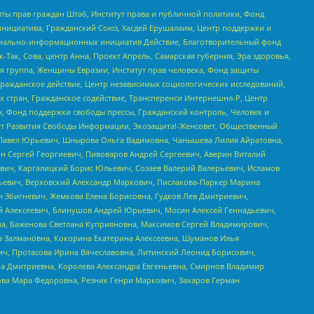
ты прав граждан Штаб, Институт права и публичной политики, Фонд
инициатива, Гражданский Союз, Хасдей Ерушалаим, Центр поддержки и
социально-информационных инициатив Действие, Благотворительный фонд
Так, Сова, центр Анна, Проект Апрель, Самарская губерния, Эра здоровья,
я группа, Женщины Евразии, Институт прав человека, Фонд защиты
Гражданское действие, Центр независимых социологических исследований,
стран, Гражданское содействие, Трансперенси Интернешнл-Р, Центр
н, Фонд поддержки свободы прессы, Гражданский контроль, Человек и
тут Развития Свободы Информации, Экозащита!-Женсовет, Общественный
й Павел Юрьевич, Шнырова Ольга Вадимовна, Чанышева Лилия Айратовна,
ин Сергей Георгиевич, Пивоваров Андрей Сергеевич, Аверин Виталий
вич, Каргалицкий Борис Юльевич, Созаев Валерий Валерьевич, Исламов
льевич, Верховский Александр Маркович, Пислакова-Паркер Марина
н Збигневич, Жемкова Елена Борисовна, Гудков Лев Дмитриевич,
й Алексеевич, Блинушов Андрей Юрьевич, Мосин Алексей Геннадьевич,
а, Баженова Светлана Куприяновна, Максимов Сергей Владимирович,
а Залмановна, Кокорина Екатерина Алексеевна, Шуманов Илья
ч, Протасова Ирина Вячеславовна, Литинский Леонид Борисович,
а Дмитриевна, Королева Александра Евгеньевна, Смирнов Владимир
ова Мара Федоровна, Резник Генри Маркович, Захаров Герман