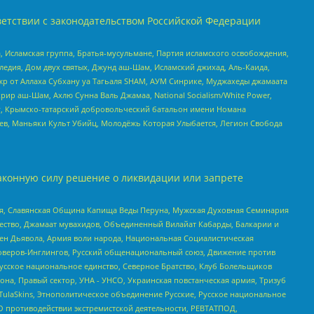
етствии с законодательством Российской Федерации
 Исламская группа, Братья-мусульмане, Партия исламского освобождения,
едия, Дом двух святых, Джунд аш-Шам, Исламский джихад, Аль-Каида,
жр от Аллаха Субхану уа Тагьаля SHAM, АУМ Синрике, Муджахеды джамаата
рир аш-Шам, Ахлю Сунна Валь Джамаа, National Socialism/White Power,
рг, Крымско-татарский добровольческий батальон имени Номана
оев, Маньяки Культ Убийц, Молодёжь Которая Улыбается, Легион Свобода
аконную силу решение о ликвидации или запрете
ья, Славянская Община Капища Веды Перуна, Мужская Духовная Семинария
щество, Джамаат мувахидов, Объединенный Вилайат Кабарды, Балкарии и
ден Дьявола, Армия воли народа, Национальная Социалистическая
роверов-Инглингов, Русский общенациональный союз, Движение против
усское национальное единство, Северное Братство, Клуб Болельщиков
а, Правый сектор, УНА - УНСО, Украинская повстанческая армия, Тризуб
 TulaSkins, Этнополитическое объединение Русские, Русское национальное
О противодействии экстремистской деятельности, РЕВТАТПОД,