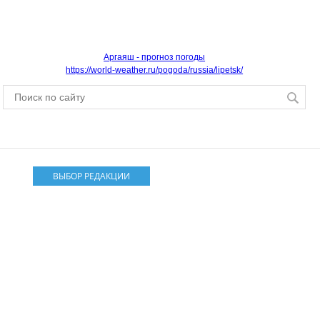
Аргаяш - прогноз погоды
https://world-weather.ru/pogoda/russia/lipetsk/
ВЫБОР РЕДАКЦИИ