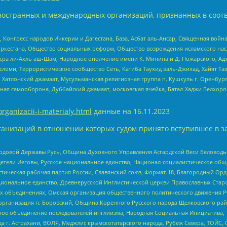
ностранных и международных организаций, признанных в соотв
нгресс народов Ичкерии и Дагестана, База, Асбат аль-Ансар, Священная война,
уркестана, Общество социальных реформ, Общество возрождения исламского насл
Нусра ли-Ахль аш-Шам, Народное ополчение имени К. Минина и Д. Пожарского, Ад
сломи, Террористическое сообщество Сеть, Катиба Таухид валь-Джихад, Хайят Тах
, Хатлонский джамаат, Мусульманская религиозная группа п. Кушкуль г. Оренбу
ная самооборона, Дуббайский джамаат, московская ячейка, Батал-Хаджи Белхор
organizacii-i-materialy.html
данные на
16.11.2023
анизаций в отношении которых судом принято вступившее в з
 Родовой Державы Русь, Община Духовного Управления Асгардской Веси Беловод
детели Иеговы, Русское национальное единство, Национал-социалистическое об
истическая рабочая партия России, Славянский союз, Формат-18, Благородный Ор
ациональное единство, Древнерусской Инглистической церкви Православных Ста
ных объединениях, Омская организация общественного политического движения Р
рганизация п. Боровский, Община Коренного Русского народа Щелковского район
гиозное объединение последователей инглиизма, Народная Социальная Инициатива,
 г. Астрахани, ВОЛЯ, Меджлис крымскотатарского народа, Рубеж Севера, ТОЙС, 