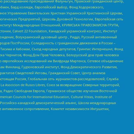
по расследованию преследований Фалуньгун, Пражский гражданский центр,
бмен, Бард колледж, Европейский выбор, Фонд Ходорковского,
ное Управление Евангельских Христиан Украинской Христианской Церкви,
огических Предприятий, Церковь Духовной Технологии, Европейская сеть
ий Институт Международных Отношений, КРИМСЬКА ПРАВОЗАХИСНА ГРУПА,
стонии, Calvert 22 Foundation, Канадский украинский конгресс, Институт
ждение, Всеукраинский духовный центр , Риддл, Русский антивоенный
ародов ПостРоссии, Солидарность с гражданским движением в России –
в Тисима и Хабомаи, Съезд народных депутатов, Гринпис Интернешнл, Фонд
ека Чернигов, Фонд Дом Прав Человека, Белорусский дом прав человека
нтр европейских исследований им Вилфрида Мартенса, Сетевое объединение
Чам Финланд, Гудзоновский институт, Фонд Демократического Развития,
актатов Свидетелей Иеговы, Гражданский Совет, Центр анализа
астоящая Россия, Глобальная сеть журналистов-расследователей, Служба
a Asocicion de Rusos Libres, Союз за возвращение Северных территорий,
еста, Радио Свободная Европа, Германское общество изучения Восточной
ouncils for International Education, Cultural Vistas, Institute of
, Российско-канадский демократический альянс, Школа международных
е антивоенное сопротивление, Комитет независимости Ингушетии,