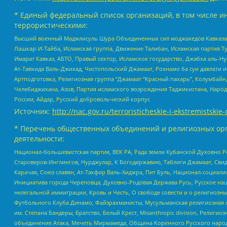
* Единый федеральный список организаций, в том числе и
террористическими:
Высший военный Маджлисуль Шура Объединенных сил моджахедов Кавказа, Ко
Лашкар-И-Тайба, Исламская группа, Движение Талибан, Исламская партия Т
Имарат Кавказ, АБТО, Правый сектор, Исламское государство, Джабха аль-
Ат-Тавхида Валь-Джихад, Чистопольский Джамаат, Рохнамо ба суи давлати и
Артподготовка, Религиозная группа “Джамаат “Красный пахарь”, Колумбайн
Челебиджихана, Азов, Партия исламского возрождения Таджикистана, Народ
России, Айдар, Русский добровольческий корпус
Источник:
http://nac.gov.ru/terroristicheskie-i-ekstremistskie-
* Перечень общественных объединений и религиозных орг
деятельности:
Национал-большевистская партия, ВЕК РА, Рада земли Кубанской Духовно
Староверов-Инглингов, Нурджулар, К Богодержавию, Таблиги Джамаат, Сви
Карачая, Союз славян, Ат-Такфир Валь-Хиджра, Пит Буль, Национал-социал
Инициатива города Череповца, Духовно-Родовая Держава Русь, Русское н
нелегальной иммиграции, Кровь и Честь, О свободе совести и о религиоз
Футбольного Клуба Динамо, Файзрахманисты, Мусульманская религиозная о
им. Степана Бандеры, Братство, Белый Крест, Misanthropic division, Рели
объединение Атака, Мечеть Мирмамеда, Община Коренного Русского народа