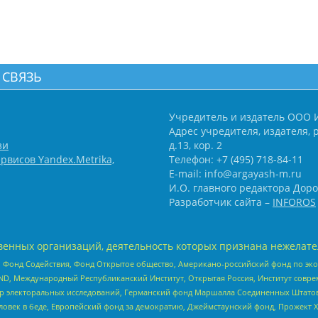
 СВЯЗЬ
Учредитель и издатель ООО 
Адрес учредителя, издателя, р
зи
д.13, кор. 2
рвисов Yandex.Metrika,
Телефон: +7 (495) 718-84-11
E-mail: info@argayash-m.ru
И.О. главного редактора Доро
Разработчик сайта –
INFOROS
енных организаций, деятельность которых признана нежелате
 Фонд Содействия, Фонд Открытое общество, Американо-российский фонд по э
 Международный Республиканский Институт, Открытая Россия, Институт совре
р электоральных исследований, Германский фонд Маршалла Соединенных Штатов
еловек в беде, Европейский фонд за демократию, Джеймстаунский фонд, Прожект