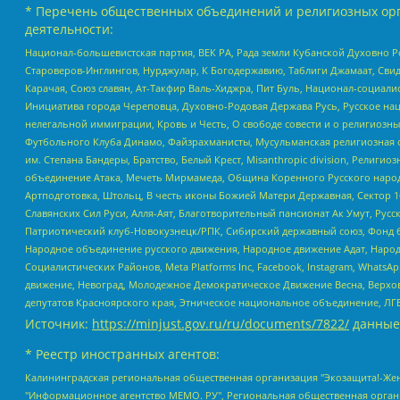
* Перечень общественных объединений и религиозных орг
деятельности:
Национал-большевистская партия, ВЕК РА, Рада земли Кубанской Духовно
Староверов-Инглингов, Нурджулар, К Богодержавию, Таблиги Джамаат, Сви
Карачая, Союз славян, Ат-Такфир Валь-Хиджра, Пит Буль, Национал-социал
Инициатива города Череповца, Духовно-Родовая Держава Русь, Русское н
нелегальной иммиграции, Кровь и Честь, О свободе совести и о религиоз
Футбольного Клуба Динамо, Файзрахманисты, Мусульманская религиозная о
им. Степана Бандеры, Братство, Белый Крест, Misanthropic division, Рели
объединение Атака, Мечеть Мирмамеда, Община Коренного Русского народа
Артподготовка, Штольц, В честь иконы Божией Матери Державная, Сектор 1
Славянских Сил Руси, Алля-Аят, Благотворительный пансионат Ак Умут, Русск
Патриотический клуб-Новокузнецк/РПК, Сибирский державный союз, Фонд б
Народное объединение русского движения, Народное движение Адат, Народ
Социалистических Районов, Meta Platforms Inc, Facebook, Instagram, Wha
движение, Невоград, Молодежное Демократическое Движение Весна, Верхов
депутатов Красноярского края, Этническое национальное объединение, ЛГ
Источник:
https://minjust.gov.ru/ru/documents/7822/
данные
* Реестр иностранных агентов:
Калининградская региональная общественная организация "Экозащита!-Женсовет", Фонд содействия защите прав и свобод граждан "Общественный вердикт", Фонд "Институт Развития Свободы Информации", Частное учреждение "Информационное агентство МЕМО. РУ", Региональная общественная организация "Общественная комиссия по сохранению наследия академика Сахарова", Фонд поддержки свободы прессы, Санкт-Петербургская общественная правозащитная организация "Гражданский контроль", Межрегиональная общественная организация "Информационно-просветительский центр "Мемориал", Региональный Фонд "Центр Защиты Прав Средств Массовой Информации", с 05.12.2023 Фонд "Центр Защиты Прав Средств массовой информации", Региональная общественная благотворительная организация помощи беженцам и мигрантам "Гражданское содействие", Негосударственное образовательное учреждение дополнительного профессионального образования (повышение квалификации) специалистов "АКАДЕМИЯ ПО ПРАВАМ ЧЕЛОВЕКА", Свердловская региональная общественная организация "Сутяжник", Автономная некоммерческая организация "Центр независимых социологических исследований", Союз общественных объединений "Российский исследовательский центр по правам человека", Региональное общественное учреждение научно-информационный центр "МЕМОРИАЛ", Некоммерческая организация "Фонд защиты гласности", Автономная некоммерческая организация "Институт прав человека", Городская общественная организация "Екатеринбургское общество "МЕМОРИАЛ", Городская общественная организация "Рязанское историко-просветительское и правозащитное общество "Мемориал" (Рязанский Мемориал), Челябинский региональный орган общественной самодеятельности – женское общественное объединение "Женщины Евразии", Челябинский региональный орган общественной самодеятельности "Уральская правозащитная группа", Фонд содействия защите здоровья и социальной справедливости имени Андрея Рылькова, Автономная Некоммерческая Организация "Аналитический Центр Юрия Левады", Автономная некоммерческая организация социальной поддержки населения "Проект Апрель", Региональная общественная организация помощи женщинам и детям, находящимся в кризисной ситуации "Информационно-методический центр "Анна", Фонд содействия развитию массовых коммуникаций и правовому просвещению "Так-так-Так", Фонд содействия устойчивому развитию "Серебряная тайга", Свердловский региональный общественный фонд социальных проектов "Новое время", "Idel.Реалии", Кавказ.Реалии, Крым.Реалии, Телеканал Настоящее Время, Татаро-башкирская служба Радио Свобода (Azatliq Radiosi), Радио Свободная Европа/Радио Свобода (PCE/PC), "Сибирь.Реалии", "Фактограф", Благотворительный фонд помощи осужденным и их семьям, Автономная некоммерческая организация "Институт глобализации и социальных движений", Фонд "В защиту прав заключенных", Частное учреждение "Центр поддержки и содействия развитию средств массовой информации", Пензенский региональный общественный благотворительный фонд "Гражданский союз", "Север.Реалии", Некоммерческая организация Фонд "Правовая инициатива", Общество с ограниченной ответственностью "Радио Свободная Европа/Радио Свобода", Чешское информационное агентство "MEDIUM-ORIENT", Красноярская региональная общественная организация "Мы против СПИДа", Камалягин Денис Николаевич, Маркелов Сергей Евгеньевич, Пономарев Лев Александрович, Савицкая Людмила Алексеевна, Автоно