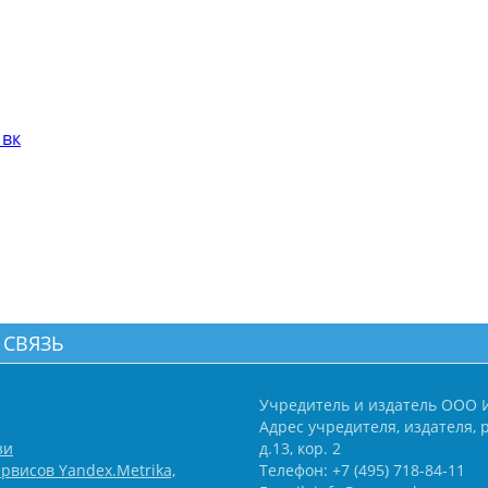
 вк
 СВЯЗЬ
Учредитель и издатель ООО 
Адрес учредителя, издателя, р
зи
д.13, кор. 2
рвисов Yandex.Metrika,
Телефон: +7 (495) 718-84-11