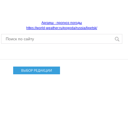
Аргаяш - прогноз погоды
https://world-weather.ru/pogoda/russia/lipetsk/
ВЫБОР РЕДАКЦИИ