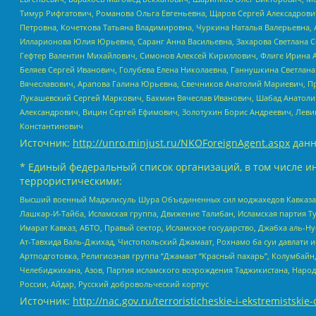
Тимур Рифгатович, Романова Ольга Евгеньевна, Щаров Сергей Алексадрови
Петровна, Кочеткова Татьяна Владимировна, Чуркина Наталья Валерьевна, 
Илларионова Юлия Юрьевна, Саранг Анна Васильевна, Захарова Светлана 
Гефтер Валентин Михайлович, Симонов Алексей Кириллович, Флиге Ирина 
Беляев Сергей Иванович, Голубева Елена Николаевна, Ганнушкина Светлана
Вячеславович, Арапова Галина Юрьевна, Свечников Анатолий Мариевич, П
Лукашевский Сергей Маркович, Бахмин Вячеслав Иванович, Шабад Анатоли
Александрович, Вицин Сергей Ефимович, Золотухин Борис Андреевич, Леви
Константинович
Источник:
http://unro.minjust.ru/NKOForeignAgent.aspx
данн
* Единый федеральный список организаций, в том числе и
террористическими:
Высший военный Маджлисуль Шура Объединенных сил моджахедов Кавказа, Ко
Лашкар-И-Тайба, Исламская группа, Движение Талибан, Исламская партия Т
Имарат Кавказ, АБТО, Правый сектор, Исламское государство, Джабха аль-
Ат-Тавхида Валь-Джихад, Чистопольский Джамаат, Рохнамо ба суи давлати и
Артподготовка, Религиозная группа “Джамаат “Красный пахарь”, Колумбайн
Челебиджихана, Азов, Партия исламского возрождения Таджикистана, Народ
России, Айдар, Русский добровольческий корпус
Источник:
http://nac.gov.ru/terroristicheskie-i-ekstremistskie-