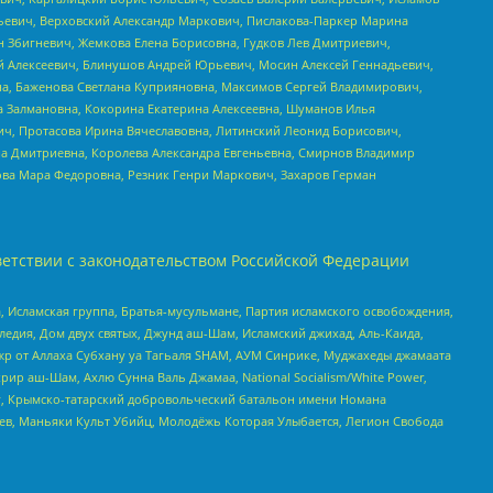
льевич, Верховский Александр Маркович, Пислакова-Паркер Марина
н Збигневич, Жемкова Елена Борисовна, Гудков Лев Дмитриевич,
й Алексеевич, Блинушов Андрей Юрьевич, Мосин Алексей Геннадьевич,
а, Баженова Светлана Куприяновна, Максимов Сергей Владимирович,
а Залмановна, Кокорина Екатерина Алексеевна, Шуманов Илья
ч, Протасова Ирина Вячеславовна, Литинский Леонид Борисович,
а Дмитриевна, Королева Александра Евгеньевна, Смирнов Владимир
ова Мара Федоровна, Резник Генри Маркович, Захаров Герман
етствии с законодательством Российской Федерации
 Исламская группа, Братья-мусульмане, Партия исламского освобождения,
едия, Дом двух святых, Джунд аш-Шам, Исламский джихад, Аль-Каида,
жр от Аллаха Субхану уа Тагьаля SHAM, АУМ Синрике, Муджахеды джамаата
рир аш-Шам, Ахлю Сунна Валь Джамаа, National Socialism/White Power,
рг, Крымско-татарский добровольческий батальон имени Номана
оев, Маньяки Культ Убийц, Молодёжь Которая Улыбается, Легион Свобода