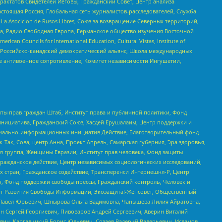
актатов Свидетелей Иеговы, Гражданский Совет, Центр анализа
астоящая Россия, Глобальная сеть журналистов-расследователей, Служба
a Asocicion de Rusos Libres, Союз за возвращение Северных территорий,
еста, Радио Свободная Европа, Германское общество изучения Восточной
ouncils for International Education, Cultural Vistas, Institute of
, Российско-канадский демократический альянс, Школа международных
е антивоенное сопротивление, Комитет независимости Ингушетии,
ты прав граждан Штаб, Институт права и публичной политики, Фонд
инициатива, Гражданский Союз, Хасдей Ерушалаим, Центр поддержки и
социально-информационных инициатив Действие, Благотворительный фонд
Так, Сова, центр Анна, Проект Апрель, Самарская губерния, Эра здоровья,
я группа, Женщины Евразии, Институт прав человека, Фонд защиты
Гражданское действие, Центр независимых социологических исследований,
стран, Гражданское содействие, Трансперенси Интернешнл-Р, Центр
н, Фонд поддержки свободы прессы, Гражданский контроль, Человек и
тут Развития Свободы Информации, Экозащита!-Женсовет, Общественный
й Павел Юрьевич, Шнырова Ольга Вадимовна, Чанышева Лилия Айратовна,
ин Сергей Георгиевич, Пивоваров Андрей Сергеевич, Аверин Виталий
вич, Каргалицкий Борис Юльевич, Созаев Валерий Валерьевич, Исламов