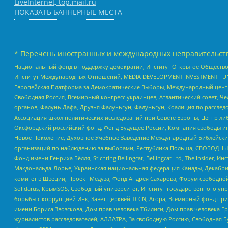
LiveInternet, top.mail.ru
ПОКАЗАТЬ БАННЕРНЫЕ МЕСТА
* Перечень иностранных и международных неправительств
Национальный фонд в поддержку демократии, Институт Открытое Общество
Институт Международных Отношений, MEDIA DEVELOPMENT INVESTMENT FUND,
Европейская Платформа за Демократические Выборы, Международный цент
Свободная Россия, Всемирный конгресс украинцев, Атлантический совет, Ч
органов, Фалунь Дафа, Друзья Фалуньгун, Фалуньгун, Коалиция по рассле
Ассоциация школ политических исследований при Совете Европы, Центр ли
Оксфордский российский фонд, Фонд Будущее России, Компания свободы ин
Новое Поколение, Духовное Учебное Заведение Международный Библейский
организаций по наблюдению за выборами, Республика Польша, СВОБОДНЫЙ
Фонд имени Генриха Бёлля, Stichting Bellingcat, Bellingcat Ltd, The Inside
Макдональда-Лорье, Украинская национальная федерация Канады, Декабрис
комитет в Швеции, Проект Медуза, Фонд Андрея Сахарова, Форум свободной 
Solidarus, КрымSOS, Свободный университет, Институт государственного у
борьбы с коррупцией Инк, Завет церквей TCCN, Агора, Всемирный фонд при
имени Бориса Звозскова, Дом прав человека Тбилиси, Дом прав человека Ер
журналистов расследователей, АЛЛАТРА, За свободную Россию, Свободная Б