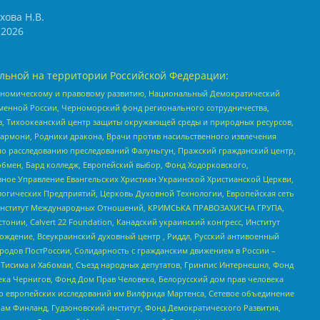
хова Н.В.
2026
льной на территории Российской Федерации:
кономическому и правовому развитию, Национальный Демократический
менной России, Черноморский фонд регионального сотрудничества,
, Тихоокеанский центр защиты окружающей среды и природных ресурсов,
 Хармони, Родники дракона, Врачи против насильственного извлечения
по расследованию преследований Фалуньгун, Пражский гражданский центр,
бмен, Бард колледж, Европейский выбор, Фонд Ходорковского,
ное Управление Евангельских Христиан Украинской Христианской Церкви,
огических Предприятий, Церковь Духовной Технологии, Европейская сеть
ий Институт Международных Отношений, КРИМСЬКА ПРАВОЗАХИСНА ГРУПА,
стонии, Calvert 22 Foundation, Канадский украинский конгресс, Институт
ждение, Всеукраинский духовный центр , Риддл, Русский антивоенный
ародов ПостРоссии, Солидарность с гражданским движением в России –
в Тисима и Хабомаи, Съезд народных депутатов, Гринпис Интернешнл, Фонд
ека Чернигов, Фонд Дом Прав Человека, Белорусский дом прав человека
нтр европейских исследований им Вилфрида Мартенса, Сетевое объединение
Чам Финланд, Гудзоновский институт, Фонд Демократического Развития,