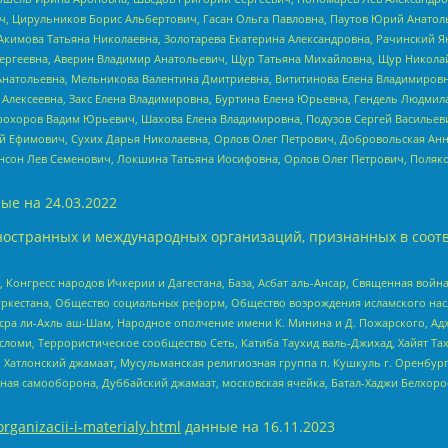
ч, Цирульников Борис Альбертович, Гасан Ольга Павловна, Паутов Юрий Анато
Акимова Татьяна Николаевна, Золотарева Екатерина Александровна, Рачинский Я
Сергеевна, Аверин Владимир Анатольевич, Щур Татьяна Михайловна, Щур Никола
Анатольевна, Мельникова Валентина Дмитриевна, Вититинова Елена Владимировн
 Алексеевна, Закс Елена Владимировна, Буртина Елена Юрьевна, Гендель Людмил
рохоров Вадим Юрьевич, Шахова Елена Владимировна, Подузов Сергей Васильеви
й Ефимович, Сухих Дарья Николаевна, Орлов Олег Петрович, Добровольская Анн
нсон Лев Семенович, Локшина Татьяна Иосифовна, Орлов Олег Петрович, Поляк
ые на
24.03.2022
ностранных и международных организаций, признанных в соотв
нгресс народов Ичкерии и Дагестана, База, Асбат аль-Ансар, Священная война,
уркестана, Общество социальных реформ, Общество возрождения исламского насл
Нусра ли-Ахль аш-Шам, Народное ополчение имени К. Минина и Д. Пожарского, Ад
сломи, Террористическое сообщество Сеть, Катиба Таухид валь-Джихад, Хайят Тах
, Хатлонский джамаат, Мусульманская религиозная группа п. Кушкуль г. Оренбу
ная самооборона, Дуббайский джамаат, московская ячейка, Батал-Хаджи Белхор
organizacii-i-materialy.html
данные на
16.11.2023