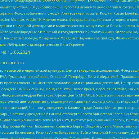
ейских и международных исследований, Общество Сторожевой башни, Библии и тр
омитет действия, РЭНД корпорейшн, Русская Америка за демократию в России, Н
фалия, Фонд глобальной помощи, Антивоенный комитет России, Russie-Libertes, L
lection Monitor, Article 19, Мнение медиа, Федерация анархического черного кр
и гендерной демократии и миротворчества, Форум имени Льва Копелева, American C
г, Школа международных отношений и государственной политики им Питера Мунка
 Немцова за Свободу, Фонд имени Фридриха Науманна за свободу, Феминистско
медиа, Либерально-демократическая Лига Украины
 на
13.05.2024
ого агента:
р немецкой и европейской культуры, Центр гендерных исследований, Фонд защи
ЧА, Гуманитарное действие, Открытый Петербург, Лига Избирателей, Правовая 
иту прав заключенных, Институт глобализации и социальных движений, Центр 
ужденным и их семьям, Фонд Тольятти, Новое время, Серебряная тайга, Так-Так-
, Фонд имени Андрея Рылькова, Сфера, Центр СИБАЛЬТ, Уральская правозащитна
невосточный центр развития гражданских инициатив и социального партнерства, 
 организаций, Частное учреждение в Калининграде Совета Министров северных 
бирь, Частное учреждение в Санкт-Петербурге Совета Министров Северных Стра
а, Информационное агентство МЕМО. РУ, Институт региональной прессы, Инсти
ч, Дзугкоева Регина Николаевна, Кривенко Сергей Владимирович, Милославски
настасия Евгеньевна, Ривина Анна Валерьевна, Бойко Анатолий Николаевич, Дуг
ошель Ирина Ароновна, Шведов Григорий Сергеевич, Пономарев Лев Александро