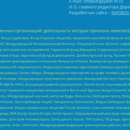
E-mail: info@argayash-m.ru
И.О. главного редактора Доро
Разработчик сайта –
INFOROS
енных организаций, деятельность которых признана нежелате
 Фонд Содействия, Фонд Открытое общество, Американо-российский фонд по э
 Международный Республиканский Институт, Открытая Россия, Институт совре
р электоральных исследований, Германский фонд Маршалла Соединенных Штатов
еловек в беде, Европейский фонд за демократию, Джеймстаунский фонд, Прожект
дованию преследования в отношении Фалуньгун в Китае, Всемирная организация 
беральной современности, Форум русскоязычных европейцев, Немецко-русский о
формации, Проект Медиа, Международное партнерство за права человека, Духов
 Колледж, Международное христианское движение, Всемирный Институт Саентол
 ИДЕЛЬ-УРАЛ, Ассоциация развития журналистики, IStories fonds, Королевск
r, Институт правовой инициативы Центральной и Восточной Европы, Фонд Открытой Э
ты, Международный научный центр им Вудро Вильсона, Свободная пресса, Возро
России, Лига Свободных Наций, Transparеncy International, Форум Свободных Н
правления, Форум гражданского общества Россия, Беллона, Союз жителей острово
роды, BDR Novaja Gazeta-Europe, Алтай проект, Образовательный дом прав челов
еван, Дом прав человека Крым, Центр дикого лосося, TVR Studios, ТВ Дождь, Це
урятия, Uralic, UnKremlin, Международная федерация транспортных рабочих, Ист