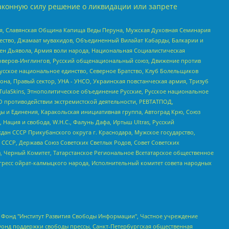
аконную силу решение о ликвидации или запрете
ья, Славянская Община Капища Веды Перуна, Мужская Духовная Семинария
щество, Джамаат мувахидов, Объединенный Вилайат Кабарды, Балкарии и
ден Дьявола, Армия воли народа, Национальная Социалистическая
роверов-Инглингов, Русский общенациональный союз, Движение против
усское национальное единство, Северное Братство, Клуб Болельщиков
а, Правый сектор, УНА - УНСО, Украинская повстанческая армия, Тризуб
 TulaSkins, Этнополитическое объединение Русские, Русское национальное
О противодействии экстремистской деятельности, РЕВТАТПОД,
ы и Единения, Каракольская инициативная группа, Автоград Крю, Союз
 Нация и свобода, W.H.С., Фалунь Дафа, Иртыш Ultras, Русский
ан СССР Прикубанского округа г. Краснодара, Мужское государство,
СССР, Держава Союз Советских Светлых Родов, Совет Советских
в, Черный Комитет, Татарстанское Региональное Всетатарское общественное
гресс ойрат-калмыцкого народа, Исполнительный комитет совета народных
евосточное общественное движение "Маяк", Санкт-Петербургская ЛГБТ-инициативная группа "Выход", Инициативная группа ЛГБТ+ "Реверс", Алексеев Андрей Викторович, Бекбулатова Таисия Львовна, Беляев Иван Михайлович, Владыкина Елена Сергеевна, Гельман Марат Александрович, Никульшина Вероника Юрьевна, Толоконникова Надежда Андреевна, Шендерович Виктор Анатольевич, Общество с ограниченной ответственностью "Данное сообщение", Общество с ограниченной ответственностью Издательский дом "Новая глава", Айнбиндер Александра Александровна, Московский комьюнити-центр для ЛГБТ+инициатив, Благотворительный фонд развития филантропии, Deutsche Welle (Германия, Kurt-Schumacher-Strasse 3, 53113 Bonn), Борзунова Мария Михайловна, Воробьев Виктор Викторович, Голубева Анна Львовна, Константинова Алла Михайловна, Малкова Ирина Владимировна, Мурадов Мурад Абдулгалимович, Осетинская Елизавета Николаевна, Понасенков Евгений Николаевич, Ганапольский Матвей Юрьевич, Киселев Евгений Алексеевич, Борухович Ирина Григорьевна, Дремин Иван Тимофеевич, Дубровский Дмитрий Викторович, Красноярская региональная общественная организация поддержки и развития альтернативных образовательных технологий и межкультурных коммуникаций "ИНТЕРРА", Маяковская Екатерина Алексеевна, Фейгин Марк Захарович, Филимонов Андрей Викторович, Дзугкоева Регина Николаевна, Доброхотов Роман Александрович, Дудь Юрий Александрович, Елкин Сергей Владимирович, Кругликов Кирилл Игоревич, Сабунаева Мария Леонидовна, Семенов Алексей Владимирович, Шаинян Карен Багратович, Шульман Екатерина Михайловна, Асафьев Артур Валерьевич, Вахштайн Виктор Семенович, Венедиктов Алексей Алексеевич, Лушникова Екатерина Евгеньевна, Волков Леонид Михайлович, Невзоров Александр Глебович, Пархоменко Сергей Борисович, Сироткин Ярослав Николаевич, Кара-Мурза Владимир Владимирович, Баранова Наталья Владимировна, Гозман Леонид Яковлевич, Кагарлицкий Борис Юльевич, Климарев Михаил Валерьевич, Милов Владимир Станиславович, Автономная некоммерческая организация Краснодарский центр современного искусства "Типография", Моргенштерн Алишер Тагирович, Соболь Любовь Эдуардовна, Общество с ограниченной ответственностью "ЛИЗА НОРМ", Каспаров Гарри Кимович, Ходорковский Михаил Борисович, Общество с ограниченной ответственностью "Апрельские тезисы", Данилович Ирина Брониславовна, Кашин Олег Владимирович, Петров Николай Владимирович, Пивоваров Алексей Владимирович, Соколов Михаил Владимирович, Цветкова Юлия Владимировна, Чичваркин Евгений Александрович, Комитет против пыток/Команда против пыток, Общество с ограниченной ответственностью "Первый научный", Общество с ограниченной ответственностью "Вертолет и ко", Белоцерковская Вероника Борисовна, Кац Максим Евгеньевич, Лазарева Татьяна Юрьевна, Шаведдинов Руслан Табризович, Яшин Илья Валерьевич, Общество с ограниченной ответственностью "Иноагент ААВ", Алешковский Дмитрий Петрович, Альбац Евгения Марковна, Быков Дмитрий Львович, Галямина Юлия Евгеньевна, Лойко Сергей Леонидович, Мартынов Кирилл Константинович, Медведев Сергей Александрович, Крашенинников Федор Геннадиевич, Гордеева Катерина Вл