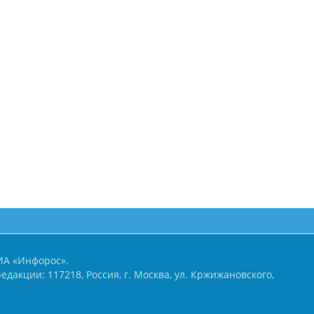
ИА «Инфорос».
едакции: 117218, Россия, г. Москва, ул. Кржижановского,