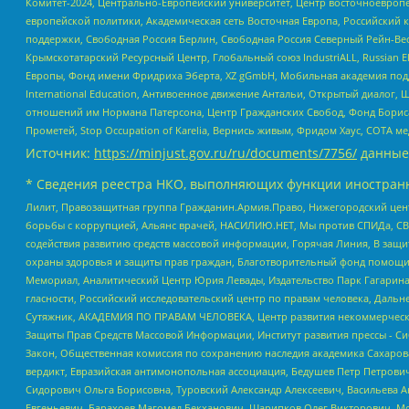
Комитет-2024, Центрально-Европейский университет, Центр восточноевроп
европейской политики, Академическая сеть Восточная Европа, Российский к
поддержки, Свободная Россия Берлин, Свободная Россия Северный Рейн-Вест
Крымскотатарский Ресурсный Центр, Глобальный союз IndustriALL, Russian E
Европы, Фонд имени Фридриха Эберта, XZ gGmbH, Мобильная академия поддержк
International Education, Антивоенное движение Антальи, Открытый диало
отношений им Нормана Патерсона, Центр Гражданских Свобод, Фонд Бориса
Прометей, Stop Occupation of Karelia, Вернись живым, Фридом Хаус, СОТА 
Источник:
https://minjust.gov.ru/ru/documents/7756/
данные
* Сведения реестра НКО, выполняющих функции иностранн
Лилит, Правозащитная группа Гражданин.Армия.Право, Нижегородский цент
борьбы с коррупцией, Альянс врачей, НАСИЛИЮ.НЕТ, Мы против СПИДа, СВЕ
содействия развитию средств массовой информации, Горячая Линия, В защ
охраны здоровья и защиты прав граждан, Благотворительный фонд помощи ос
Мемориал, Аналитический Центр Юрия Левады, Издательство Парк Гагарина
гласности, Российский исследовательский центр по правам человека, Даль
Сутяжник, АКАДЕМИЯ ПО ПРАВАМ ЧЕЛОВЕКА, Центр развития некоммерческих
Защиты Прав Средств Массовой Информации, Институт развития прессы - Си
Закон, Общественная комиссия по сохранению наследия академика Сахаров
вердикт, Евразийская антимонопольная ассоциация, Бедушев Петр Петрови
Сидорович Ольга Борисовна, Туровский Александр Алексеевич, Васильева А
Евгеньевич, Барахоев Магомед Бекханович, Шарипков Олег Викторович, М