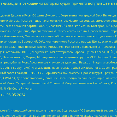
анизаций в отношении которых судом принято вступившее в з
 Родовой Державы Русь, Община Духовного Управления Асгардской Веси Беловод
детели Иеговы, Русское национальное единство, Национал-социалистическое об
истическая рабочая партия России, Славянский союз, Формат-18, Благородный Ор
ациональное единство, Древнерусской Инглистической церкви Православных Ста
ных объединениях, Омская организация общественного политического движения Р
рганизация п. Боровский, Община Коренного Русского народа Щелковского район
гиозное объединение последователей инглиизма, Народная Социальная Инициатива,
 г. Астрахани, ВОЛЯ, Меджлис крымскотатарского народа, Рубеж Севера, ТОЙС, 
6, Независимость, Фирма, Молодежная правозащитная группа МПГ, Курсом Правд
ая республика Русь, Арестантское уголовное единство, Башкорт, Нация и свобода,
орьбы с коррупцией, Фонд защиты прав граждан, Штабы Навального, Совет гражд
ный совет граждан РСФСР СССР Архангельской области, Проект Штурм, Граждане 
tsApp, СИЧ-С14, Добровольческое Движение Организации украинских националисто
ный Совет Татарской Автономной Советской Социалистической Республики, Кон
БТ, Я.МЫ Сергей Фургал
 на
03.05.2024
мная некоммерческая организация "Центр по работе с проблемой насилия "НАСИЛИЮ.НЕТ", Межрегиональный профессиональный союз работников здравоохранения "Альянс врачей", Юридическое лицо, зарегистрированное в Латвийской Республике, SIA "Medusa Project" (регистрационный номер 40103797863, дата регистрации 10.06.2014), Некоммерческая организация "Фонд по борьбе с коррупцией", Автономная некоммерческая организация "Институт права и публичной политики", Баданин Роман Сергеевич, Гликин Максим Александрович, Железнова Мария Михайловна, Лукьянова Юлия Сергеевна, Маетная Елизавета Витальевна, Маняхин Петр Борисович, Чуракова Ольга Владимировна, Ярош Юлия Петровна, Юридическое лицо "The Insider SIA", зарегистрированное в Риге, Латвийская Республика (дата регистрации 26.06.2015), являющееся администратором доменного имени интернет-издания "The Insider SIA", https://theins.ru, Постернак Алексей Евгеньевич, Рубин Михаил Аркадьевич, Анин Роман Александрович, Юридическое лицо Istories fonds, зарегистрированное в Латвийской Республике (регистрационный номер 50008295751, дата регистрации 24.02.2020), Великовский Дмитрий Александрович, Долинина Ирина Николаевна, Мароховская Алеся Алексеевна, Шлейнов Роман Юрьевич, Шмагун Олеся Валентиновна, Общество с ограниченной ответственностью "Альтаир 2021", Общество с ограниченной ответственностью "Вега 2021", Общество с ограниченной ответственностью "Главный редактор 2021", Общество с ограниченной ответственностью "Ромашки монолит", Важенков Артем Валерьевич, Ивановская областная общественная организация "Центр гендерных исследований", Гурман Юрий Альбертович, Медиапроект "ОВД-Инфо", Егоров Владимир Владимирович, Жилинский Владимир Александрович, Общество с ограниченной ответственностью "ЗП", Иванова София Юрьевна, Карезина Инна Павловна, Кильтау Екатерина Викторовна, Петров Алексей Викторович, Пискунов Сергей Евгеньевич, Смирнов Сергей Сергеевич, Тихонов Михаил Сергеевич, Общество с ограниченной ответственностью "ЖУРНАЛИСТ-ИНОСТРАННЫЙ АГЕНТ", Арапова Галина Юрьевна, Вольтская Татьяна Анатольевна, Американская компания "Mason G.E.S. Anonymous Foundation" (США), являющаяся владельцем интернет-издания https://mnews.world/, Компания "Stichting Bellingcat", зарегистрированная в Нидерландах (дата регистрации 11.07.2018), Захаров Андрей Вячеславович, Клепиковская Екатерина Дмитриевна, Общество с ограниченной ответственностью "МЕМО", Перл Роман Александрович, Симонов Евгений Алексеевич, Соловьева Елена Анатольевна, Сотников Даниил Владимирович, Сурначева Елизавета Дмитриевна, Автономная некоммерческая организация по защите прав человека и информированию населения "Якутия – Наше Мнение", Общество с ограниченной ответственностью "Москоу диджитал медиа", с 26.01.2023 Общество с ограниченной ответственностью "Чайка Белые сады", Ветошкина Валерия Валерьевна, Заговора Максим Александрович, Межрегиональное общественное движение "Российская ЛГБТ - сеть", Оленичев Максим Владимирович, Павлов Иван Юрьевич, Скворцова Елена Сергеевна, Общество с ограниченной ответственностью "Как бы инагент", Кочетков Игорь Викторович, Общество с ограниченной ответственностью "Честные выборы", Еланчик Олег Александрович, Общество с ограниченной ответственностью "Нобелевский призыв", Гималова Регина Эмилевна, Григорьев Андрей Валерьевич, Григорьева Алина Александровна, Ассоциация по содействию защите прав призывников, альтернативнослужащих и военнослужащих "Правозащитная группа "Гражданин.Армия.Право", Хисамова Регина Фаритовна, Автономная некоммерческая организация по реализации социально-правовых программ "Лилит", Дальн