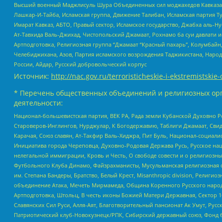
Высший военный Маджлисуль Шура Объединенных сил моджахедов Кавказа, Ко
Лашкар-И-Тайба, Исламская группа, Движение Талибан, Исламская партия Т
Имарат Кавказ, АБТО, Правый сектор, Исламское государство, Джабха аль-
Ат-Тавхида Валь-Джихад, Чистопольский Джамаат, Рохнамо ба суи давлати и
Артподготовка, Религиозная группа “Джамаат “Красный пахарь”, Колумбайн
Челебиджихана, Азов, Партия исламского возрождения Таджикистана, Народ
России, Айдар, Русский добровольческий корпус
Источник:
http://nac.gov.ru/terroristicheskie-i-ekstremistskie-
* Перечень общественных объединений и религиозных орг
деятельности:
Национал-большевистская партия, ВЕК РА, Рада земли Кубанской Духовно
Староверов-Инглингов, Нурджулар, К Богодержавию, Таблиги Джамаат, Сви
Карачая, Союз славян, Ат-Такфир Валь-Хиджра, Пит Буль, Национал-социал
Инициатива города Череповца, Духовно-Родовая Держава Русь, Русское н
нелегальной иммиграции, Кровь и Честь, О свободе совести и о религиоз
Футбольного Клуба Динамо, Файзрахманисты, Мусульманская религиозная о
им. Степана Бандеры, Братство, Белый Крест, Misanthropic division, Рели
объединение Атака, Мечеть Мирмамеда, Община Коренного Русского народа
Артподготовка, Штольц, В честь иконы Божией Матери Державная, Сектор 1
Славянских Сил Руси, Алля-Аят, Благотворительный пансионат Ак Умут, Русск
Патриотический клуб-Новокузнецк/РПК, Сибирский державный союз, Фонд б