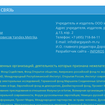
 СВЯЗЬ
Учредитель и издатель ООО 
Адрес учредителя, издателя, р
зи
д.13, кор. 2
рвисов Yandex.Metrika,
Телефон: +7 (495) 718-84-11
E-mail: info@argayash-m.ru
И.О. главного редактора Доро
Разработчик сайта –
INFOROS
енных организаций, деятельность которых признана нежелате
 Фонд Содействия, Фонд Открытое общество, Американо-российский фонд по э
 Международный Республиканский Институт, Открытая Россия, Институт совре
р электоральных исследований, Германский фонд Маршалла Соединенных Штатов
еловек в беде, Европейский фонд за демократию, Джеймстаунский фонд, Прожект
дованию преследования в отношении Фалуньгун в Китае, Всемирная организация 
беральной современности, Форум русскоязычных европейцев, Немецко-русский о
формации, Проект Медиа, Международное партнерство за права человека, Духов
 Колледж, Международное христианское движение, Всемирный Институт Саентол