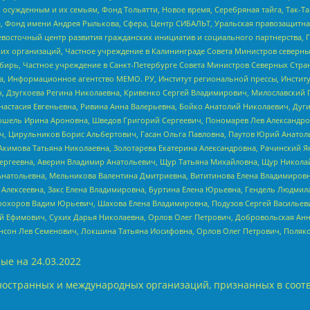
ужденным и их семьям, Фонд Тольятти, Новое время, Серебряная тайга, Так-Так-
, Фонд имени Андрея Рылькова, Сфера, Центр СИБАЛЬТ, Уральская правозащитна
невосточный центр развития гражданских инициатив и социального партнерства, 
 организаций, Частное учреждение в Калининграде Совета Министров северных 
бирь, Частное учреждение в Санкт-Петербурге Совета Министров Северных Стра
а, Информационное агентство МЕМО. РУ, Институт региональной прессы, Инсти
ч, Дзугкоева Регина Николаевна, Кривенко Сергей Владимирович, Милославски
настасия Евгеньевна, Ривина Анна Валерьевна, Бойко Анатолий Николаевич, Дуг
ошель Ирина Ароновна, Шведов Григорий Сергеевич, Пономарев Лев Александро
ч, Цирульников Борис Альбертович, Гасан Ольга Павловна, Паутов Юрий Анато
Акимова Татьяна Николаевна, Золотарева Екатерина Александровна, Рачинский Я
Сергеевна, Аверин Владимир Анатольевич, Щур Татьяна Михайловна, Щур Никола
Анатольевна, Мельникова Валентина Дмитриевна, Вититинова Елена Владимировн
 Алексеевна, Закс Елена Владимировна, Буртина Елена Юрьевна, Гендель Людмил
рохоров Вадим Юрьевич, Шахова Елена Владимировна, Подузов Сергей Васильеви
й Ефимович, Сухих Дарья Николаевна, Орлов Олег Петрович, Добровольская Анн
нсон Лев Семенович, Локшина Татьяна Иосифовна, Орлов Олег Петрович, Поляк
ые на
24.03.2022
ностранных и международных организаций, признанных в соотв