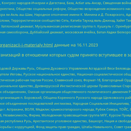
нгресс народов Ичкерии и Дагестана, База, Асбат аль-Ансар, Священная война,
уркестана, Общество социальных реформ, Общество возрождения исламского насл
Нусра ли-Ахль аш-Шам, Народное ополчение имени К. Минина и Д. Пожарского, Ад
сломи, Террористическое сообщество Сеть, Катиба Таухид валь-Джихад, Хайят Тах
, Хатлонский джамаат, Мусульманская религиозная группа п. Кушкуль г. Оренбу
ная самооборона, Дуббайский джамаат, московская ячейка, Батал-Хаджи Белхор
organizacii-i-materialy.html
данные на
16.11.2023
анизаций в отношении которых судом принято вступившее в з
 Родовой Державы Русь, Община Духовного Управления Асгардской Веси Беловод
детели Иеговы, Русское национальное единство, Национал-социалистическое об
истическая рабочая партия России, Славянский союз, Формат-18, Благородный Ор
ациональное единство, Древнерусской Инглистической церкви Православных Ста
ных объединениях, Омская организация общественного политического движения Р
рганизация п. Боровский, Община Коренного Русского народа Щелковского район
гиозное объединение последователей инглиизма, Народная Социальная Инициатива,
 г. Астрахани, ВОЛЯ, Меджлис крымскотатарского народа, Рубеж Севера, ТОЙС, 
6, Независимость, Фирма, Молодежная правозащитная группа МПГ, Курсом Правд
ая республика Русь, Арестантское уголовное единство, Башкорт, Нация и свобода,
орьбы с коррупцией, Фонд защиты прав граждан, Штабы Навального, Совет гражд