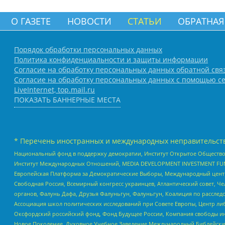
О ГАЗЕТЕ
НОВОСТИ
СТАТЬИ
ОБРАТНАЯ
Порядок обработки персональных данных
Политика конфиденциальности и защиты информации
Согласие на обработку персональных данных обратной свя
Согласие на обработку персональных данных с помощью се
LiveInternet, top.mail.ru
ПОКАЗАТЬ БАННЕРНЫЕ МЕСТА
* Перечень иностранных и международных неправительств
Национальный фонд в поддержку демократии, Институт Открытое Общество
Институт Международных Отношений, MEDIA DEVELOPMENT INVESTMENT FUND,
Европейская Платформа за Демократические Выборы, Международный цент
Свободная Россия, Всемирный конгресс украинцев, Атлантический совет, Ч
органов, Фалунь Дафа, Друзья Фалуньгун, Фалуньгун, Коалиция по рассле
Ассоциация школ политических исследований при Совете Европы, Центр ли
Оксфордский российский фонд, Фонд Будущее России, Компания свободы ин
Новое Поколение, Духовное Учебное Заведение Международный Библейский