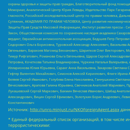
охраны здоровья и защиты прав граждан, Благотворительный фонд помощи ос
Мемориал, Аналитический Центр Юрия Левады, Издательство Парк Гагарина
гласности, Российский исследовательский центр по правам человека, Даль
Сутяжник, АКАДЕМИЯ ПО ПРАВАМ ЧЕЛОВЕКА, Центр развития некоммерческих
Защиты Прав Средств Массовой Информации, Институт развития прессы - Си
Закон, Общественная комиссия по сохранению наследия академика Сахаров
вердикт, Евразийская антимонопольная ассоциация, Бедушев Петр Петрови
Сидорович Ольга Борисовна, Туровский Александр Алексеевич, Васильева А
Евгеньевич, Барахоев Магомед Бекханович, Шарипков Олег Викторович, М
Тимур Рифгатович, Романова Ольга Евгеньевна, Щаров Сергей Алексадрови
Петровна, Кочеткова Татьяна Владимировна, Чуркина Наталья Валерьевна, 
Илларионова Юлия Юрьевна, Саранг Анна Васильевна, Захарова Светлана 
Гефтер Валентин Михайлович, Симонов Алексей Кириллович, Флиге Ирина 
Беляев Сергей Иванович, Голубева Елена Николаевна, Ганнушкина Светлана
Вячеславович, Арапова Галина Юрьевна, Свечников Анатолий Мариевич, П
Лукашевский Сергей Маркович, Бахмин Вячеслав Иванович, Шабад Анатоли
Александрович, Вицин Сергей Ефимович, Золотухин Борис Андреевич, Леви
Константинович
Источник:
http://unro.minjust.ru/NKOForeignAgent.aspx
данн
* Единый федеральный список организаций, в том числе и
террористическими: