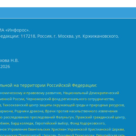
ИА «Инфорос».
едакции: 117218, Россия, г. Москва, ул. Кржижановского,
хова Н.В.
2026
льной на территории Российской Федерации:
кономическому и правовому развитию, Национальный Демократический
менной России, Черноморский фонд регионального сотрудничества,
, Тихоокеанский центр защиты окружающей среды и природных ресурсов,
 Хармони, Родники дракона, Врачи против насильственного извлечения
по расследованию преследований Фалуньгун, Пражский гражданский центр,
бмен, Бард колледж, Европейский выбор, Фонд Ходорковского,
ное Управление Евангельских Христиан Украинской Христианской Церкви,
огических Предприятий, Церковь Духовной Технологии, Европейская сеть