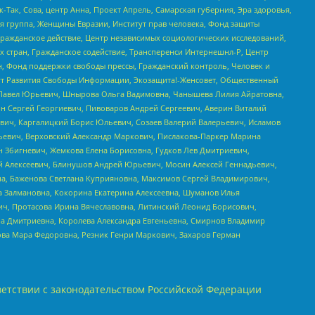
Так, Сова, центр Анна, Проект Апрель, Самарская губерния, Эра здоровья,
я группа, Женщины Евразии, Институт прав человека, Фонд защиты
Гражданское действие, Центр независимых социологических исследований,
стран, Гражданское содействие, Трансперенси Интернешнл-Р, Центр
н, Фонд поддержки свободы прессы, Гражданский контроль, Человек и
тут Развития Свободы Информации, Экозащита!-Женсовет, Общественный
й Павел Юрьевич, Шнырова Ольга Вадимовна, Чанышева Лилия Айратовна,
ин Сергей Георгиевич, Пивоваров Андрей Сергеевич, Аверин Виталий
вич, Каргалицкий Борис Юльевич, Созаев Валерий Валерьевич, Исламов
льевич, Верховский Александр Маркович, Пислакова-Паркер Марина
н Збигневич, Жемкова Елена Борисовна, Гудков Лев Дмитриевич,
й Алексеевич, Блинушов Андрей Юрьевич, Мосин Алексей Геннадьевич,
а, Баженова Светлана Куприяновна, Максимов Сергей Владимирович,
а Залмановна, Кокорина Екатерина Алексеевна, Шуманов Илья
ч, Протасова Ирина Вячеславовна, Литинский Леонид Борисович,
а Дмитриевна, Королева Александра Евгеньевна, Смирнов Владимир
ова Мара Федоровна, Резник Генри Маркович, Захаров Герман
етствии с законодательством Российской Федерации