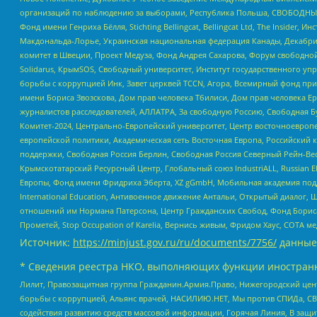
организаций по наблюдению за выборами, Республика Польша, СВОБОДНЫЙ
Фонд имени Генриха Бёлля, Stichting Bellingcat, Bellingcat Ltd, The Inside
Макдональда-Лорье, Украинская национальная федерация Канады, Декабрис
комитет в Швеции, Проект Медуза, Фонд Андрея Сахарова, Форум свободной 
Solidarus, КрымSOS, Свободный университет, Институт государственного у
борьбы с коррупцией Инк, Завет церквей TCCN, Агора, Всемирный фонд при
имени Бориса Звозскова, Дом прав человека Тбилиси, Дом прав человека Ер
журналистов расследователей, АЛЛАТРА, За свободную Россию, Свободная Б
Комитет-2024, Центрально-Европейский университет, Центр восточноевроп
европейской политики, Академическая сеть Восточная Европа, Российский к
поддержки, Свободная Россия Берлин, Свободная Россия Северный Рейн-Вест
Крымскотатарский Ресурсный Центр, Глобальный союз IndustriALL, Russian E
Европы, Фонд имени Фридриха Эберта, XZ gGmbH, Мобильная академия поддержк
International Education, Антивоенное движение Антальи, Открытый диало
отношений им Нормана Патерсона, Центр Гражданских Свобод, Фонд Бориса
Прометей, Stop Occupation of Karelia, Вернись живым, Фридом Хаус, СОТА 
Источник:
https://minjust.gov.ru/ru/documents/7756/
данные
* Сведения реестра НКО, выполняющих функции иностранн
Лилит, Правозащитная группа Гражданин.Армия.Право, Нижегородский цент
борьбы с коррупцией, Альянс врачей, НАСИЛИЮ.НЕТ, Мы против СПИДа, СВЕ
содействия развитию средств массовой информации, Горячая Линия, В защ