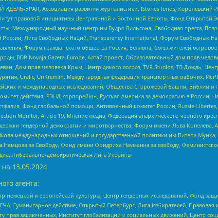
 ИДЕЛЬ-УРАЛ, Ассоциация развития журналистики, IStories fonds, Королевск
r, Институт правовой инициативы Центральной и Восточной Европы, Фонд Открытой Э
ты, Международный научный центр им Вудро Вильсона, Свободная пресса, Возро
России, Лига Свободных Наций, Transparеncy International, Форум Свободных Н
правления, Форум гражданского общества Россия, Беллона, Союз жителей острово
роды, BDR Novaja Gazeta-Europe, Алтай проект, Образовательный дом прав челов
еван, Дом прав человека Крым, Центр дикого лосося, TVR Studios, ТВ Дождь, Це
урятия, Uralic, UnKremlin, Международная федерация транспортных рабочих, Ист
ейских и международных исследований, Общество Сторожевой башни, Библии и тр
омитет действия, РЭНД корпорейшн, Русская Америка за демократию в России, Н
фалия, Фонд глобальной помощи, Антивоенный комитет России, Russie-Libertes, L
lection Monitor, Article 19, Мнение медиа, Федерация анархического черного кр
и гендерной демократии и миротворчества, Форум имени Льва Копелева, American C
г, Школа международных отношений и государственной политики им Питера Мунка
 Немцова за Свободу, Фонд имени Фридриха Науманна за свободу, Феминистско
медиа, Либерально-демократическая Лига Украины
 на
13.05.2024
ого агента:
р немецкой и европейской культуры, Центр гендерных исследований, Фонд защи
ЧА, Гуманитарное действие, Открытый Петербург, Лига Избирателей, Правовая 
иту прав заключенных, Институт глобализации и социальных движений, Центр 