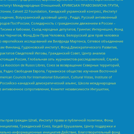
ий Институт Международных Отношений, КРИМСЬКА ПРАВОЗАХИСНА ГРУПА,
стонии, Calvert 22 Foundation, Канадский украинский конгресс, Институт
ждение, Всеукраинский духовный центр , Риддл, Русский антивоенный
ародов ПостРоссии, Солидарность с гражданским движением в России –
в Тисима и Хабомаи, Съезд народных депутатов, Гринпис Интернешнл, Фонд
ека Чернигов, Фонд Дом Прав Человека, Белорусский дом прав человека
нтр европейских исследований им Вилфрида Мартенса, Сетевое объединение
Чам Финланд, Гудзоновский институт, Фонд Демократического Развития,
актатов Свидетелей Иеговы, Гражданский Совет, Центр анализа
астоящая Россия, Глобальная сеть журналистов-расследователей, Служба
a Asocicion de Rusos Libres, Союз за возвращение Северных территорий,
еста, Радио Свободная Европа, Германское общество изучения Восточной
ouncils for International Education, Cultural Vistas, Institute of
, Российско-канадский демократический альянс, Школа международных
е антивоенное сопротивление, Комитет независимости Ингушетии,
ты прав граждан Штаб, Институт права и публичной политики, Фонд
инициатива, Гражданский Союз, Хасдей Ерушалаим, Центр поддержки и
социально-информационных инициатив Действие, Благотворительный фонд