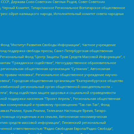
СССР, Держава Союз Советских Светлых Родов, Совет Советских
в, Черный Комитет, Татарстанское Региональное Всетатарское общественное
гресс ойрат-калмыцкого народа, Исполнительный комитет совета народных
евосточное общественное движение "Маяк", Санкт-Петербургская ЛГБТ-инициативная группа "Выход", Инициативная группа ЛГБТ+ "Реверс", Алексеев Андрей Викторович, Бекбулатова Таисия Львовна, Беляев Иван Михайлович, Владыкина Елена Сергеевна, Гельман Марат Александрович, Никульшина Вероника Юрьевна, Толоконникова Надежда Андреевна, Шендерович Виктор Анатольевич, Общество с ограниченной ответственностью "Данное сообщение", Общество с ограниченной ответственностью Издательский дом "Новая глава", Айнбиндер Александра Александровна, Московский комьюнити-центр для ЛГБТ+инициатив, Благотворительный фонд развития филантропии, Deutsche Welle (Германия, Kurt-Schumacher-Strasse 3, 53113 Bonn), Борзунова Мария Михайловна, Воробьев Виктор Викторович, Голубева Анна Львовна, Константинова Алла Михайловна, Малкова Ирина Владимировна, Мурадов Мурад Абдулгалимович, Осетинская Елизавета Николаевна, Понасенков Евгений Николаевич, Ганапольский Матвей Юрьевич, Киселев Евгений Алексеевич, Борухович Ирина Григорьевна, Дремин Иван Тимофеевич, Дубровский Дмитрий Викторович, Красноярская региональная общественная организация поддержки и развития альтернативных образовательных технологий и межкультурных коммуникаций "ИНТЕРРА", Маяковская Екатерина Алексеевна, Фейгин Марк Захарович, Филимонов Андрей Викторович, Дзугкоева Регина Николаевна, Доброхотов Роман Александрович, Дудь Юрий Александрович, Елкин Сергей Владимирович, Кругликов Кирилл Игоревич, Сабунаева Мария Леонидовна, Семенов Алексей Владимирович, Шаинян Карен Багратович, Шульман Екатерина Михайловна, Асафьев Артур Валерьевич, Вахштайн Виктор Семенович, Венедиктов Алексей Алексеевич, Лушникова Екатерина Евгеньевна, Волков Леонид Михайлович, Невзоров Александр Глебович, Пархоменко Сергей Борисович, Сироткин Ярослав Николаевич, Кара-Мурза Владимир Владимирович, Баранова Наталья Владимировна, Гозман Леонид Яковлевич, Кагарлицкий Борис Юльевич, Климарев Михаил Валерьевич, Милов Владимир Станиславович, Автономная некоммерческая организация Краснодарский центр современного искусства "Типография", Моргенштерн Алишер Тагирович, Соболь Любовь Эдуардовна, Общество с ограниченной ответственностью "ЛИЗА НОРМ", Каспаров Гарри Кимович, Ходорковский Михаил Борисович, Общество с ограниченной ответственностью "Апрельские тезисы", Данилович Ирина Брониславовна, Кашин Олег Владимирович, Петров Николай Владимирович, Пивоваров Алексей Владимирович, Соколов Михаил Владимирович, Цветкова Юлия Владимировна, Чичваркин Евгений Александрович, Комитет против пыток/Команда против пыток, Общество с ограниченной ответственностью "Первый научный", Общество с ограниченной ответственностью "Вертолет и ко", Белоцерковская Вероника Борисовна, Кац Максим Евгеньевич, Лазарева Татьяна Юрьевна, Шаведдинов Руслан Табризович, Яшин Илья Валерьевич, Общество с ограниченной ответственностью "Иноагент ААВ", Алешковский Дмитрий Петрович, Альбац Евгения Марковна, Быков Дмитрий Львович, Галямина Юлия Евгеньевна, Лойко Сергей Леонидович, Мартынов Кирилл Константинович, Медведев Сергей Александрович, Крашенинников Федор Геннадиевич, Гордеева Катерина Вл