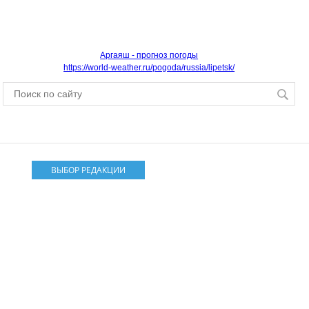
Аргаяш - прогноз погоды
https://world-weather.ru/pogoda/russia/lipetsk/
ВЫБОР РЕДАКЦИИ