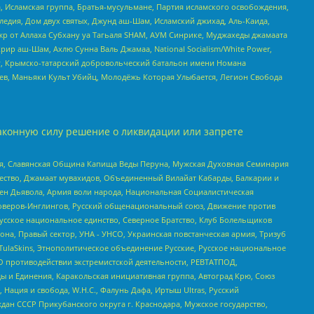
 Исламская группа, Братья-мусульмане, Партия исламского освобождения,
едия, Дом двух святых, Джунд аш-Шам, Исламский джихад, Аль-Каида,
жр от Аллаха Субхану уа Тагьаля SHAM, АУМ Синрике, Муджахеды джамаата
рир аш-Шам, Ахлю Сунна Валь Джамаа, National Socialism/White Power,
рг, Крымско-татарский добровольческий батальон имени Номана
оев, Маньяки Культ Убийц, Молодёжь Которая Улыбается, Легион Свобода
аконную силу решение о ликвидации или запрете
ья, Славянская Община Капища Веды Перуна, Мужская Духовная Семинария
щество, Джамаат мувахидов, Объединенный Вилайат Кабарды, Балкарии и
ден Дьявола, Армия воли народа, Национальная Социалистическая
роверов-Инглингов, Русский общенациональный союз, Движение против
усское национальное единство, Северное Братство, Клуб Болельщиков
а, Правый сектор, УНА - УНСО, Украинская повстанческая армия, Тризуб
 TulaSkins, Этнополитическое объединение Русские, Русское национальное
О противодействии экстремистской деятельности, РЕВТАТПОД,
ы и Единения, Каракольская инициативная группа, Автоград Крю, Союз
 Нация и свобода, W.H.С., Фалунь Дафа, Иртыш Ultras, Русский
ан СССР Прикубанского округа г. Краснодара, Мужское государство,