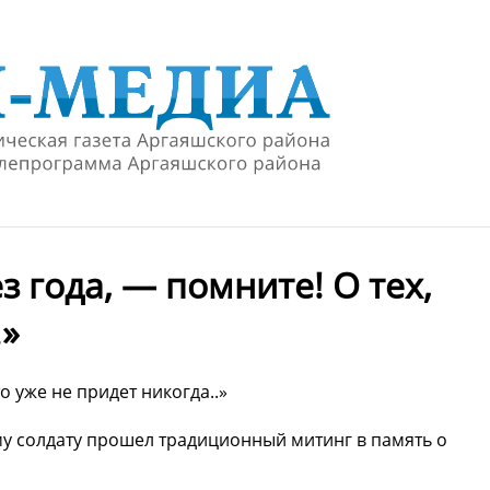
з года, — помните! О тех,
.»
о уже не придет никогда..»
му солдату прошел традиционный митинг в память о