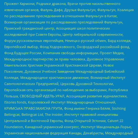
Прожект Хармони, Родники дракона, Врачи против насильственного
извлечения органов, Фалунь Дафа, Друзья Фалуньгун, Фалуньгун, Коалиция
по расследованию преследования в отношении Фалуньгун в Китае,
Всемирная организация по расследованию преследований Фалуньгун,
Пражский гражданский центр, Ассоциация школ политических
исследований при Совете Европы, Центр либеральной современности,
Форум русскоязычных европейцев, Немецко-русский обмен, Бард колледж,
Европейский выбор, Фонд Ходорковского, Оксфордский российский фонд,
Фонд Будущее России, Компания свободы информации, Проект Медиа,
Международное партнерство за права человека, Духовное Управление
Евангельских Христиан Украинской Христианской Церкви, Новое
Поколение, Духовное Учебное Заведение Международный Библейский
Колледж, Международное христианское движение, Всемирный Институт
Саентологических Предприятий, Церковь Духовной Технологии,
Европейская сеть организаций по наблюдению за выборами, Республика
Польша, СВОБОДНЫЙ ИДЕЛЬ-УРАЛ, Ассоциация развития журналистики,
IStories fonds, Королевский Институт Международных Отношений,
КРИМСЬКА ПРАВОЗАХИСНА ГРУПА, Фонд имени Генриха Бёлля, Stichting
Bellingcat, Bellingcat Ltd, The Insider, Институт правовой инициативы
Центральной и Восточной Европы, Фонд Открытой Эстонии, Calvert 22
Foundation, Канадский украинский конгресс, Институт Макдональда-Лорье,
Украинская национальная федерация Канады, Декабристы, Международный