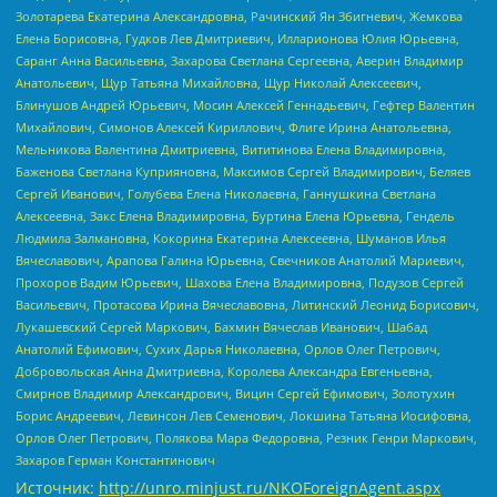
Золотарева Екатерина Александровна, Рачинский Ян Збигневич, Жемкова
Елена Борисовна, Гудков Лев Дмитриевич, Илларионова Юлия Юрьевна,
Саранг Анна Васильевна, Захарова Светлана Сергеевна, Аверин Владимир
Анатольевич, Щур Татьяна Михайловна, Щур Николай Алексеевич,
Блинушов Андрей Юрьевич, Мосин Алексей Геннадьевич, Гефтер Валентин
Михайлович, Симонов Алексей Кириллович, Флиге Ирина Анатольевна,
Мельникова Валентина Дмитриевна, Вититинова Елена Владимировна,
Баженова Светлана Куприяновна, Максимов Сергей Владимирович, Беляев
Сергей Иванович, Голубева Елена Николаевна, Ганнушкина Светлана
Алексеевна, Закс Елена Владимировна, Буртина Елена Юрьевна, Гендель
Людмила Залмановна, Кокорина Екатерина Алексеевна, Шуманов Илья
Вячеславович, Арапова Галина Юрьевна, Свечников Анатолий Мариевич,
Прохоров Вадим Юрьевич, Шахова Елена Владимировна, Подузов Сергей
Васильевич, Протасова Ирина Вячеславовна, Литинский Леонид Борисович,
Лукашевский Сергей Маркович, Бахмин Вячеслав Иванович, Шабад
Анатолий Ефимович, Сухих Дарья Николаевна, Орлов Олег Петрович,
Добровольская Анна Дмитриевна, Королева Александра Евгеньевна,
Смирнов Владимир Александрович, Вицин Сергей Ефимович, Золотухин
Борис Андреевич, Левинсон Лев Семенович, Локшина Татьяна Иосифовна,
Орлов Олег Петрович, Полякова Мара Федоровна, Резник Генри Маркович,
Захаров Герман Константинович
Источник:
http://unro.minjust.ru/NKOForeignAgent.aspx