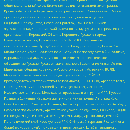
общенациональный союз, Движение против нелегальной иммиграции,
Кровь и Честь, О свободе совести и о религиозных объединениях, Омская
организация общественного политического движения Русское
национальное единство, Северное Братство, Клуб Болельщиков
Футбольного Клуба Динамо, Файзрахманисты, Мусульманская религиозная
организация п. Боровский, Община Коренного Русского народа
Щелковского района, Правый сектор, УНА - УНСО, Украинская
повстанческая армия, Тризуб им. Степана Бандеры, Братство, Белый Крест,
Misanthropic division, Религиозное объединение последователей инглиизма,
Народная Социальная Инициатива, TulaSkins, Этнополитическое
объединение Русские, Русское национальное объединение Атака, Мечеть
Мирмамеда, Община Коренного Русского народа г. Астрахани, ВОЛЯ,
Меджлис крымскотатарского народа, Рубеж Севера, ТОЙС, О
противодействии экстремистской деятельности, РЕВТАТПОД, Артподготовка,
Штольц, В честь иконы Божией Матери Державная, Сектор 16,
Независимость, Фирма, Молодежная правозащитная группа МПГ, Курсом
Правды и Единения, Каракольская инициативная группа, Автоград Крю,
Союз Славянских Сил Руси, Алля-Аят, Благотворительный пансионат Ак Умут,
Русская республика Русь, Арестантское уголовное единство, Башкорт, Нация
и свобода, Нация и свобода, W.H.С., Фалунь Дафа, Иртыш Ultras, Русский
Патриотический клуб-Новокузнецк/РПК, Сибирский державный союз, Фонд
борьбы с коррупцией, Фонд защиты прав граждан, Штабы Навального,