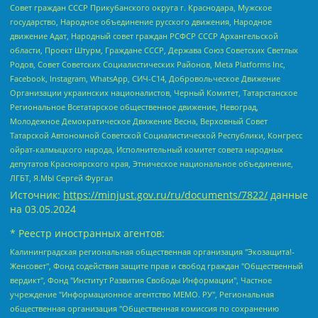
Совет граждан СССР Прикубанского округа г. Краснодара, Мужское
государство, Народное объединение русского движения, Народное
движение Адат, Народный совет граждан РСФСР СССР Архангельской
области, Проект Штурм, Граждане СССР, Держава Союз Советских Светлых
Родов, Совет Советских Социалистических Районов, Meta Platforms Inc,
Facebook, Instagram, WhatsApp, СИЧ-С14, Добровольческое Движение
Организации украинских националистов, Черный Комитет, Татарстанское
Региональное Всетатарское общественное движение, Невоград,
Молодежное Демократическое Движение Весна, Верховный Совет
Татарской Автономной Советской Социалистической Республики, Конгресс
ойрат-калмыцкого народа, Исполнительный комитет совета народных
депутатов Красноярского края, Этническое национальное объединение,
ЛГБТ, Я.МЫ Сергей Фургал
Источник:
https://minjust.gov.ru/ru/documents/7822/
данные
на
03.05.2024
* Реестр иностранных агентов:
Калининградская региональная общественная организация "Экозащита!-Женсовет", Фонд содействия защите прав и свобод граждан "Общественный вердикт", Фонд "Институт Развития Свободы Информации", Частное учреждение "Информационное агентство МЕМО. РУ", Региональная общественная организация "Общественная комиссия по сохранению наследия академика Сахарова", Фонд поддержки свободы прессы, Санкт-Петербургская общественная правозащитная организация "Гражданский контроль", Межрегиональная общественная организация "Информационно-просветительский центр "Мемориал", Региональный Фонд "Центр Защиты Прав Средств Массовой Информации", с 05.12.2023 Фонд "Центр Защиты Прав Средств массовой информации", Региональная общественная благотворительная организация помощи беженцам и мигрантам "Гражданское содействие", Негосударственное образовательное учреждение дополнительного профессионального образования (повышение квалификации) специалистов "АКАДЕМИЯ ПО ПРАВАМ ЧЕЛОВЕКА", Свердловская региональная общественная организация "Сутяжник", Автономная некоммерческая организация "Центр независимых социологических исследований", Союз общественных объединений "Российский исследовательский центр по правам человека", Региональное общественное учреждение научно-информационный центр "МЕМОРИАЛ", Некоммерческая организация "Фонд защиты гласности", Автономная некоммерческая организация "Институт прав человека", Городская общественная организация "Екатеринбургское общество "МЕМОРИАЛ", Городская общественная организация "Рязанское историко-просветительское и правозащитное общество "Мемориал" (Рязанский Мемориал), Челябинский региональный орган общественной самодеятельности – женское общественное объединение "Женщины Евразии", Челябинский региональный орган общественной самодеятельности "Уральская правозащитная группа", Фонд содействия защите здоровья и социальной справедливости имени Андрея Рылькова, Автономная Некоммерческая Организация "Аналитический Центр Юрия Левады", Автономная некоммерческая организация социальной поддержки населения "Проект Апрель", Региональная общественная организация помощи женщинам и детям, находящимся в кризисной ситуации "Информационно-методический центр "Анна", Фонд содействия развитию массовых коммуникаций и правовому просвещению "Так-так-Так", Фонд содействия устойчивому развитию "Серебряная тайга", Свердловский региональный общественный фонд социальных проектов "Новое время", "Idel.Реалии", Кавказ.Реалии, Крым.Реалии, Телеканал Настоящее Время, Татаро-башкирская служба Радио Свобода (Azatliq Radiosi), Радио Свободная Европа/Радио Свобода (PCE/PC), "Сибирь.Реалии", "Фактограф", Благотворительный фонд помощи осужденным и их семьям, Автономная некоммерческая организация "Институт глобализации и социальных движений", Фонд "В защиту прав заключенных", Частное учреждение "Центр поддержки и содействия развитию средств массовой информации", Пензенский региональный общественный благотворительный фонд "Гражданский союз", "Север.Реалии", Некоммерческая организация Фонд "Правовая инициатива", Общество с ограниченной ответственностью "Радио Свободная Европа/Радио Свобода", Чешское информационное агентство "MEDIUM-ORIENT", Красноярская региональная общественная организация "Мы против СПИДа", Камалягин Денис Николаевич, Маркелов Сергей Евгеньевич, Пономарев Лев Александрович, Савицкая Людмила Алексеевна, Автономная некоммерческая организация "Центр по работе с проблемой насилия "НАСИЛИЮ.НЕТ", Межрегиональный профессиональный союз работников здравоохранения "Альянс врачей", Юридическое лицо, зарегистрированное в Латвийской Республике, SIA "Medusa Project" (регистрационный номер 40103797863, дата регистрации 10.06.2014), Некоммерческая организация "Фонд по борьбе с коррупцией", Автономная некоммерческая организация "Институт права и публичной политики", Баданин Роман Сергеевич, Гликин Максим Александрович, Железнова Мария Михайловна, Лукьянова Юлия Сергеевна, Маетная Елизавета Витальевна, Маняхин Петр Борисович, Чуракова Ольга Владимировна, Ярош Юлия Петровна, Юридическое лицо "The Insider SIA", зарегистрированное в Риге, Латвийская Республика (дата регистрации 26.06.2015), являющееся администратором доменного имени интернет-издания "The Insider SIA", https://theins.ru, Постернак Алексей Евгеньевич, Рубин Михаил Аркадьевич, Анин Роман Александрович, Юридическое лицо Istories fonds, зарегистрированное в Латвийской Республике (регистрационный номер 50008295751, дата регистрации 24.02.2020), Великовский Дмитрий Александрович, Долинина Ирина Николаевна, Мароховская Алеся Алексеевна, Шлейнов Роман Юрьевич, Шмагун Олеся Валентиновна, Общество с ограниченной ответственностью "Альтаир 2021", Общество с ограниченной ответственностью "Вега 2021", Общество с ограниченной ответственностью "Главный редактор 2021", Общество с ограниченной ответственностью "Ромашки монолит", Важенков Артем Валерьевич, Ивановская областная общественная организация "Центр гендерных исследований", Гурман Юрий Альбертович, Медиапроект "ОВД-Инфо", Егоров Владимир Владимирович, Жилинский Владимир Александрович, Общество с ограниченной ответственностью "ЗП", Иванова София Юрьевна, Карезина Инна Павловна, Кильтау Екатерина Викторовна, Петров Алексей Викторович, Пискунов Сергей Евгеньевич, Смирнов Сергей Сергеевич, Тихонов Михаил Сергеевич, Общество с ограниченной ответственностью "ЖУРНАЛИСТ-ИНОСТРАННЫЙ АГЕНТ", Арапова Галина Юрьевна, Вольтская Татьяна Анатольевна, Американская компания "Mason G.E.S. Anonymous Foundation" (США), являющаяся владельцем интернет-издания https://mnews.world/, Компания "Stichting Bellingcat", зарегистрированная в Нидерландах (дата регистрации 11.07.2018), Захаров Андрей Вячеславович, Клепиковская Екатерина Дмитриевна, Общество с ограниченной ответственностью "МЕМО", Перл Роман Александрович, Симонов Евгений Алексеевич, Соловьева Елена Анатольевна, Сотников Даниил Владимирович, Сурначева Елизавета Дмитриевна, Автономная некоммерческая организация по защите прав человека и информированию населения "Якутия – Наше Мнение", Общество с ограниченной ответственностью "Москоу диджитал медиа", с 26.01.2023 Общество с ограниченной ответственностью "Чайка Белые сады", Ветошкина Валерия Валерьевна, Заговора Максим Александрович, Межрегиональное общественное движение "Российская ЛГБТ - сеть", Оленичев Максим Владимирович, Павлов Иван Юрьевич, Скворцова Елена Сергеевна, Общество с ограниченной ответственностью "Как бы инагент", Кочетков Игорь Викторович, Общество с ограниченной ответственностью "Честные выборы", Еланчик Олег Александрович, Общество с ограниченной ответственностью "Нобелевский призыв", Гималова Регина Эмилевна, Григорьев Андрей Валерьевич, Григорьева Алина Александровна, Ассоциация по содействию защите прав призывников, альтернативнослужащих и военнослужащих "Правозащитная группа "Гражданин.Армия.Право", Хисамова Регина Фаритовна, Автономная некоммерческая организация по реализации социально-правовых программ "Лилит", Дальневосточное общественное движение "Маяк", Санкт-Петербургская ЛГБТ-инициативная группа "Выход", Инициативная группа ЛГБТ+ "Реверс", Алексеев Андрей Викторович, Бекбулатова Таисия Львовна, Беляев Иван Михайлович, Владыкина Елена Сергеевна, Гельман Марат Александрович, Никульшина Вероника Юрьевна, Толоконникова Надежда Андреевна, Шендерович Виктор Анатольевич, Общество с ограниченной ответственностью "Данное сообщение", Общество с ограниченной ответственностью Издательский дом "Новая глава", Айнбиндер Александра Александровна, Московский комьюнити-центр для ЛГБТ+инициатив, Благотворительный фонд развития филантропии, Deutsche Welle (Германия, Kurt-Schumacher-Strasse 3, 53113 Bonn), Борзунова Мария Михайловна, Воробьев Виктор Викторович, Голубева Анна Львовна, Константинова Алла Михайловна, Малкова Ирина Владимировна, Мурадов Мурад Абдулгалимович, Осетинская Елизавета Николаевна, Понасенков Евгений Николаевич, Ганапольский Матвей Юрьевич, Киселев Евгений Алексеевич, Борухович Ирина Григорьевна, Дремин Иван Тимофеевич, Дубровский Дмитрий Викторович, Красноярская региональная общественная организация поддержки и развития альтернативных образовательных технологий и межкультурных коммуникаций "ИНТЕРРА", Маяковская Екатерина Алексеевна, Фейгин Марк Захарович, Филимонов Андрей Викторович, Дзугкоева Регина Николаевна, Доброхотов Роман Александрович, Дудь Юрий Александрович, Елкин Сергей Владимирович, Кругликов Кирилл Игоревич, Сабунаева Мария Леонидовна, Семенов Алексей Владимирович, Шаинян Карен Багратович, Шульман Екатерина Михайловна, Асафьев Артур Валерьевич, Вахштайн Виктор Семенович, Венедиктов Алексей Алексеевич, Лушникова Екатерина Евгеньевна, Волков Леонид Михайлович, Невзоров Александр Глебович, Пархоменко Сергей Борисович, Сироткин Ярослав Николаевич, Кара-Мурза Владимир Владимирович, Баранова Наталья Владимировна, Гозман Леонид Яковлевич, Кагарлицкий Борис Юльевич, Климарев Михаил Валерьевич, Милов Владимир Станиславович, Автономная некоммерческая организация Краснодарский центр современного искусства "Типография", Моргенштерн Алишер Тагирович, Соболь Любовь Эдуардовна, Общество с ограниченной ответственностью "ЛИЗА НОРМ", Каспаров Гарри Кимович, Ходорковский Михаил Борисович, Общество с ограниченной ответственностью "Апрельские тезисы", Данилович Ирина Брониславовна, Кашин Олег Владимирович, Петров Николай Владимирович, Пивоваров Алексей Владимирович, Соколов Михаил Владимирович, Цветкова Юлия Владимировна, Чичваркин Евгений Александрович, Комитет против пыток/Команда против пыток, Общество с ограниченной ответственностью "Первый научный", Общество с ограниченной ответственностью "Вертолет и ко", Белоцерковская Вероника Борисовна, Кац Максим Евгеньевич, Лазарева Татьяна Юрьевна, Шаведдинов Руслан Табризович, Яшин Илья Валерьевич, Общество с ограниченной ответственностью "Иноагент ААВ", Алешковский Дмитрий Петрович, Альбац Евгения Марковна, Быков Дмитрий Львович, Галямина Юлия Евгеньевна, Лойко Сергей Леонидович, Мартынов Кирилл Константинович, Медведев Сергей Александрович, Крашенинников Федор Геннадиевич, Гордеева Катерина Вл