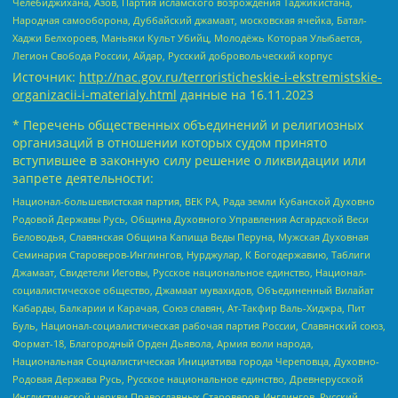
Челебиджихана, Азов, Партия исламского возрождения Таджикистана,
Народная самооборона, Дуббайский джамаат, московская ячейка, Батал-
Хаджи Белхороев, Маньяки Культ Убийц, Молодёжь Которая Улыбается,
Легион Свобода России, Айдар, Русский добровольческий корпус
Источник:
http://nac.gov.ru/terroristicheskie-i-ekstremistskie-
organizacii-i-materialy.html
данные на
16.11.2023
* Перечень общественных объединений и религиозных
организаций в отношении которых судом принято
вступившее в законную силу решение о ликвидации или
запрете деятельности:
Национал-большевистская партия, ВЕК РА, Рада земли Кубанской Духовно
Родовой Державы Русь, Община Духовного Управления Асгардской Веси
Беловодья, Славянская Община Капища Веды Перуна, Мужская Духовная
Семинария Староверов-Инглингов, Нурджулар, К Богодержавию, Таблиги
Джамаат, Свидетели Иеговы, Русское национальное единство, Национал-
социалистическое общество, Джамаат мувахидов, Объединенный Вилайат
Кабарды, Балкарии и Карачая, Союз славян, Ат-Такфир Валь-Хиджра, Пит
Буль, Национал-социалистическая рабочая партия России, Славянский союз,
Формат-18, Благородный Орден Дьявола, Армия воли народа,
Национальная Социалистическая Инициатива города Череповца, Духовно-
Родовая Держава Русь, Русское национальное единство, Древнерусской
Инглистической церкви Православных Староверов-Инглингов, Русский