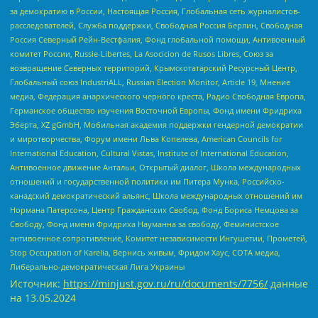
за демократию в России, Настоящая Россия, Глобальная сеть журналистов-
расследователей, Служба поддержки, Свободная Россия Берлин, Свободная
Россия Северный Рейн-Вестфалия, Фонд глобальной помощи, Антивоенный
комитет России, Russie-Libertes, La Asocicion de Rusos Libres, Союз за
возвращение Северных территорий, Крымскотатарский Ресурсный Центр,
Глобальный союз IndustriALL, Russian Election Monitor, Article 19, Мнение
медиа, Федерация анархического черного креста, Радио Свободная Европа,
Германское общество изучения Восточной Европы, Фонд имени Фридриха
Эберта, XZ gGmbH, Мобильная академия поддержки гендерной демократии
и миротворчества, Форум имени Льва Копелева, American Councils for
International Education, Cultural Vistas, Institute of International Education,
Антивоенное движение Антальи, Открытый диалог, Школа международных
отношений и государственной политики им Питера Мунка, Российско-
канадский демократический альянс, Школа международных отношений им
Нормана Патерсона, Центр Гражданских Свобод, Фонд Бориса Немцова за
Свободу, Фонд имени Фридриха Науманна за свободу, Феминистское
антивоенное сопротивление, Комитет независимости Ингушетии, Прометей,
Stop Occupation of Karelia, Вернись живым, Фридом Хаус, СОТА медиа,
Либерально-демократическая Лига Украины
Источник:
https://minjust.gov.ru/ru/documents/7756/
данные
на
13.05.2024