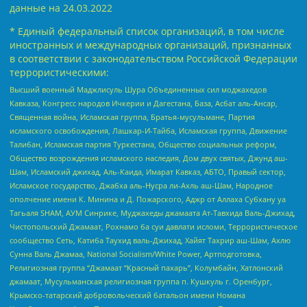
данные на
24.03.2022
* Единый федеральный список организаций, в том числе
иностранных и международных организаций, признанных
в соответствии с законодательством Российской Федерации
террористическими:
Высший военный Маджлисуль Шура Объединенных сил моджахедов
Кавказа, Конгресс народов Ичкерии и Дагестана, База, Асбат аль-Ансар,
Священная война, Исламская группа, Братья-мусульмане, Партия
исламского освобождения, Лашкар-И-Тайба, Исламская группа, Движение
Талибан, Исламская партия Туркестана, Общество социальных реформ,
Общество возрождения исламского наследия, Дом двух святых, Джунд аш-
Шам, Исламский джихад, Аль-Каида, Имарат Кавказ, АБТО, Правый сектор,
Исламское государство, Джабха аль-Нусра ли-Ахль аш-Шам, Народное
ополчение имени К. Минина и Д. Пожарского, Аджр от Аллаха Субхану уа
Тагьаля SHAM, АУМ Синрике, Муджахеды джамаата Ат-Тавхида Валь-Джихад,
Чистопольский Джамаат, Рохнамо ба суи давлати исломи, Террористическое
сообщество Сеть, Катиба Таухид валь-Джихад, Хайят Тахрир аш-Шам, Ахлю
Сунна Валь Джамаа, National Socialism/White Power, Артподготовка,
Религиозная группа “Джамаат “Красный пахарь”, Колумбайн, Хатлонский
джамаат, Мусульманская религиозная группа п. Кушкуль г. Оренбург,
Крымско-татарский добровольческий батальон имени Номана