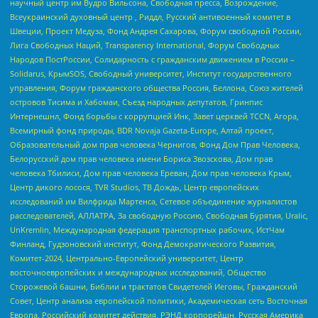
научный центр им Вудро Вильсона, Свободная пресса, Возрождение,
Всеукраинский духовный центр , Риддл, Русский антивоенный комитет в
Швеции, Проект Медуза, Фонд Андрея Сахарова, Форум свободной России,
Лига Свободных Наций, Transparеncy International, Форум Свободных
Народов ПостРоссии, Солидарность с гражданским движением в России –
Solidarus, КрымSOS, Свободный университет, Институт государственного
управления, Форум гражданского общества Россия, Беллона, Союз жителей
островов Тисима и Хабомаи, Съезд народных депутатов, Гринпис
Интернешнл, Фонд борьбы с коррупцией Инк, Завет церквей TCCN, Агора,
Всемирный фонд природы, BDR Novaja Gazeta-Europe, Алтай проект,
Образовательный дом прав человека Чернигов, Фонд Дом Прав Человека,
Белорусский дом прав человека имени Бориса Звозскова, Дом прав
человека Тбилиси, Дом прав человека Ереван, Дом прав человека Крым,
Центр дикого лосося, TVR Studios, ТВ Дождь, Центр европейских
исследований им Вилфрида Мартенса, Сетевое объединение журналистов
расследователей, АЛЛАТРА, За свободную Россию, Свободная Бурятия, Uralic,
UnKremlin, Международная федерация транспортных рабочих, ИстЧам
Финланд, Гудзоновский институт, Фонд Демократического Развития,
Комитет-2024, Центрально-Европейский университет, Центр
восточноевропейских и международных исследований, Общество
Сторожевой башни, Библии и трактатов Свидетелей Иеговы, Гражданский
Совет, Центр анализа европейской политики, Академическая сеть Восточная
Европа, Российский комитет действия, РЭНД корпорейшн, Русская Америка