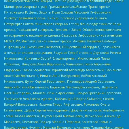
некоммерческих организаций, Частное учреждение в Калининграде Совета
Министров северных стран, Гражданское содействие, Трансперенси
Интернешнл-Р, Центр Защиты Прав Средств Массовой Информации,
Институт развития прессы - Сибирь, Частное учреждение в Санкт-
Петербурге Совета Министров Северных Стран, Фонд поддержки свободы
прессы, Гражданский контроль, Человек и Закон, Общественная комиссия
по сохранению наследия академика Сахарова, Информационное агентство
МЕМО. РУ, Институт региональной прессы, Институт Развития Свободы
Информации, Экозащита!-Женсовет, Общественный вердикт, Евразийская
антимонопольная ассоциация, Бедушев Петр Петрович, Дзугкоева Регина
Николаевна, Кривенко Сергей Владимирович, Милославский Павел
Юрьевич, Шнырова Ольга Вадимовна, Чанышева Лилия Айратовна,
Сидорович Ольга Борисовна, Туровский Александр Алексеевич, Васильева
Анастасия Евгеньевна, Ривина Анна Валерьевна, Бойко Анатолий
Николаевич, Дугин Сергей Георгиевич, Пивоваров Андрей Сергеевич,
Аверин Виталий Евгеньевич, Барахоев Магомед Бекханович, Шарипков
Олег Викторович, Мошель Ирина Ароновна, Шведов Григорий Сергеевич,
Пономарев Лев Александрович, Каргалицкий Борис Юльевич, Созаев
Валерий Валерьевич, Исламов Тимур Рифгатович, Романова Ольга
Евгеньевна, Щаров Сергей Алексадрович, Цирульников Борис Альбертович,
Гасан Ольга Павловна, Паутов Юрий Анатольевич, Верховский Александр
Маркович, Пислакова-Паркер Марина Петровна, Кочеткова Татьяна
Владимировна, Чуркина Наталья Валерьевна, Акимова Татьяна Николаевна,