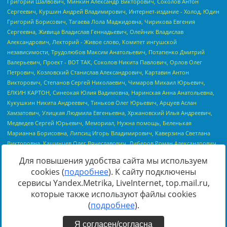
Для повышения удобства сайта мы используем
cookies (
подробнее
). К сайту подключены
сервисы Yandex.Metrika, LiveInternet, top.mail.ru,
Источник:
https://minjust.gov.ru/uploaded/files/reestr-
которые также используют файлы cookies
inostrannyih-agentov-22-03-2024.pdf
данные на
22.03.2024
(
подробнее
).
Я согласен/согласна