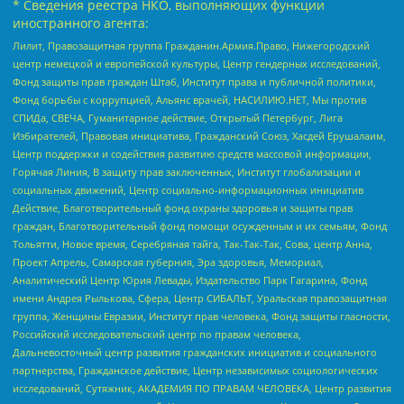
* Сведения реестра НКО, выполняющих функции
иностранного агента:
Лилит, Правозащитная группа Гражданин.Армия.Право, Нижегородский
центр немецкой и европейской культуры, Центр гендерных исследований,
Фонд защиты прав граждан Штаб, Институт права и публичной политики,
Фонд борьбы с коррупцией, Альянс врачей, НАСИЛИЮ.НЕТ, Мы против
СПИДа, СВЕЧА, Гуманитарное действие, Открытый Петербург, Лига
Избирателей, Правовая инициатива, Гражданский Союз, Хасдей Ерушалаим,
Центр поддержки и содействия развитию средств массовой информации,
Горячая Линия, В защиту прав заключенных, Институт глобализации и
социальных движений, Центр социально-информационных инициатив
Действие, Благотворительный фонд охраны здоровья и защиты прав
граждан, Благотворительный фонд помощи осужденным и их семьям, Фонд
Тольятти, Новое время, Серебряная тайга, Так-Так-Так, Сова, центр Анна,
Проект Апрель, Самарская губерния, Эра здоровья, Мемориал,
Аналитический Центр Юрия Левады, Издательство Парк Гагарина, Фонд
имени Андрея Рылькова, Сфера, Центр СИБАЛЬТ, Уральская правозащитная
группа, Женщины Евразии, Институт прав человека, Фонд защиты гласности,
Российский исследовательский центр по правам человека,
Дальневосточный центр развития гражданских инициатив и социального
партнерства, Гражданское действие, Центр независимых социологических
исследований, Сутяжник, АКАДЕМИЯ ПО ПРАВАМ ЧЕЛОВЕКА, Центр развития