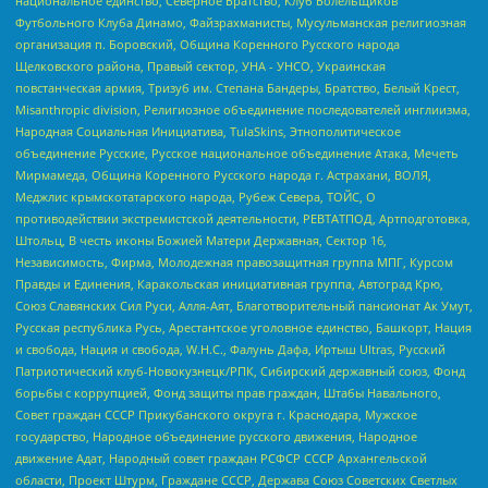
национальное единство, Северное Братство, Клуб Болельщиков
Футбольного Клуба Динамо, Файзрахманисты, Мусульманская религиозная
организация п. Боровский, Община Коренного Русского народа
Щелковского района, Правый сектор, УНА - УНСО, Украинская
повстанческая армия, Тризуб им. Степана Бандеры, Братство, Белый Крест,
Misanthropic division, Религиозное объединение последователей инглиизма,
Народная Социальная Инициатива, TulaSkins, Этнополитическое
объединение Русские, Русское национальное объединение Атака, Мечеть
Мирмамеда, Община Коренного Русского народа г. Астрахани, ВОЛЯ,
Меджлис крымскотатарского народа, Рубеж Севера, ТОЙС, О
противодействии экстремистской деятельности, РЕВТАТПОД, Артподготовка,
Штольц, В честь иконы Божией Матери Державная, Сектор 16,
Независимость, Фирма, Молодежная правозащитная группа МПГ, Курсом
Правды и Единения, Каракольская инициативная группа, Автоград Крю,
Союз Славянских Сил Руси, Алля-Аят, Благотворительный пансионат Ак Умут,
Русская республика Русь, Арестантское уголовное единство, Башкорт, Нация
и свобода, Нация и свобода, W.H.С., Фалунь Дафа, Иртыш Ultras, Русский
Патриотический клуб-Новокузнецк/РПК, Сибирский державный союз, Фонд
борьбы с коррупцией, Фонд защиты прав граждан, Штабы Навального,
Совет граждан СССР Прикубанского округа г. Краснодара, Мужское
государство, Народное объединение русского движения, Народное
движение Адат, Народный совет граждан РСФСР СССР Архангельской
области, Проект Штурм, Граждане СССР, Держава Союз Советских Светлых