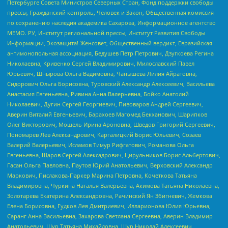
Петербурге Совета Министров Северных Стран, Фонд поддержки свободы
прессы, Гражданский контроль, Человек и Закон, Общественная комиссия
по сохранению наследия академика Сахарова, Информационное агентство
МЕМО. РУ, Институт региональной прессы, Институт Развития Свободы
Информации, Экозащита!-Женсовет, Общественный вердикт, Евразийская
антимонопольная ассоциация, Бедушев Петр Петрович, Дзугкоева Регина
Николаевна, Кривенко Сергей Владимирович, Милославский Павел
Юрьевич, Шнырова Ольга Вадимовна, Чанышева Лилия Айратовна,
Сидорович Ольга Борисовна, Туровский Александр Алексеевич, Васильева
Анастасия Евгеньевна, Ривина Анна Валерьевна, Бойко Анатолий
Николаевич, Дугин Сергей Георгиевич, Пивоваров Андрей Сергеевич,
Аверин Виталий Евгеньевич, Барахоев Магомед Бекханович, Шарипков
Олег Викторович, Мошель Ирина Ароновна, Шведов Григорий Сергеевич,
Пономарев Лев Александрович, Каргалицкий Борис Юльевич, Созаев
Валерий Валерьевич, Исламов Тимур Рифгатович, Романова Ольга
Евгеньевна, Щаров Сергей Алексадрович, Цирульников Борис Альбертович,
Гасан Ольга Павловна, Паутов Юрий Анатольевич, Верховский Александр
Маркович, Пислакова-Паркер Марина Петровна, Кочеткова Татьяна
Владимировна, Чуркина Наталья Валерьевна, Акимова Татьяна Николаевна,
Золотарева Екатерина Александровна, Рачинский Ян Збигневич, Жемкова
Елена Борисовна, Гудков Лев Дмитриевич, Илларионова Юлия Юрьевна,
Саранг Анна Васильевна, Захарова Светлана Сергеевна, Аверин Владимир
Анатольевич, Щур Татьяна Михайловна, Щур Николай Алексеевич,