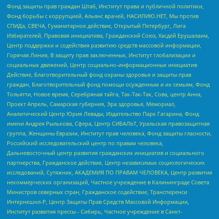
Фонд защиты прав граждан Штаб, Институт права и публичной политики,
Фонд борьбы с коррупцией, Альянс врачей, НАСИЛИЮ.НЕТ, Мы против
СПИДа, СВЕЧА, Гуманитарное действие, Открытый Петербург, Лига
Избирателей, Правовая инициатива, Гражданский Союз, Хасдей Ерушалаим,
Центр поддержки и содействия развитию средств массовой информации,
Горячая Линия, В защиту прав заключенных, Институт глобализации и
социальных движений, Центр социально-информационных инициатив
Действие, Благотворительный фонд охраны здоровья и защиты прав
граждан, Благотворительный фонд помощи осужденным и их семьям, Фонд
Тольятти, Новое время, Серебряная тайга, Так-Так-Так, Сова, центр Анна,
Проект Апрель, Самарская губерния, Эра здоровья, Мемориал,
Аналитический Центр Юрия Левады, Издательство Парк Гагарина, Фонд
имени Андрея Рылькова, Сфера, Центр СИБАЛЬТ, Уральская правозащитная
группа, Женщины Евразии, Институт прав человека, Фонд защиты гласности,
Российский исследовательский центр по правам человека,
Дальневосточный центр развития гражданских инициатив и социального
партнерства, Гражданское действие, Центр независимых социологических
исследований, Сутяжник, АКАДЕМИЯ ПО ПРАВАМ ЧЕЛОВЕКА, Центр развития
некоммерческих организаций, Частное учреждение в Калининграде Совета
Министров северных стран, Гражданское содействие, Трансперенси
Интернешнл-Р, Центр Защиты Прав Средств Массовой Информации,
Институт развития прессы - Сибирь, Частное учреждение в Санкт-