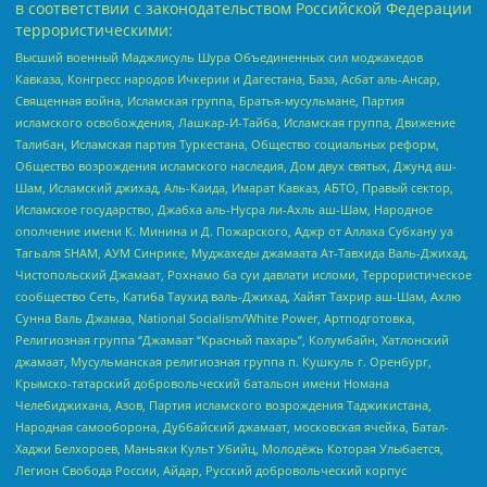
в соответствии с законодательством Российской Федерации
террористическими:
Высший военный Маджлисуль Шура Объединенных сил моджахедов
Кавказа, Конгресс народов Ичкерии и Дагестана, База, Асбат аль-Ансар,
Священная война, Исламская группа, Братья-мусульмане, Партия
исламского освобождения, Лашкар-И-Тайба, Исламская группа, Движение
Талибан, Исламская партия Туркестана, Общество социальных реформ,
Общество возрождения исламского наследия, Дом двух святых, Джунд аш-
Шам, Исламский джихад, Аль-Каида, Имарат Кавказ, АБТО, Правый сектор,
Исламское государство, Джабха аль-Нусра ли-Ахль аш-Шам, Народное
ополчение имени К. Минина и Д. Пожарского, Аджр от Аллаха Субхану уа
Тагьаля SHAM, АУМ Синрике, Муджахеды джамаата Ат-Тавхида Валь-Джихад,
Чистопольский Джамаат, Рохнамо ба суи давлати исломи, Террористическое
сообщество Сеть, Катиба Таухид валь-Джихад, Хайят Тахрир аш-Шам, Ахлю
Сунна Валь Джамаа, National Socialism/White Power, Артподготовка,
Религиозная группа “Джамаат “Красный пахарь”, Колумбайн, Хатлонский
джамаат, Мусульманская религиозная группа п. Кушкуль г. Оренбург,
Крымско-татарский добровольческий батальон имени Номана
Челебиджихана, Азов, Партия исламского возрождения Таджикистана,
Народная самооборона, Дуббайский джамаат, московская ячейка, Батал-
Хаджи Белхороев, Маньяки Культ Убийц, Молодёжь Которая Улыбается,
Легион Свобода России, Айдар, Русский добровольческий корпус