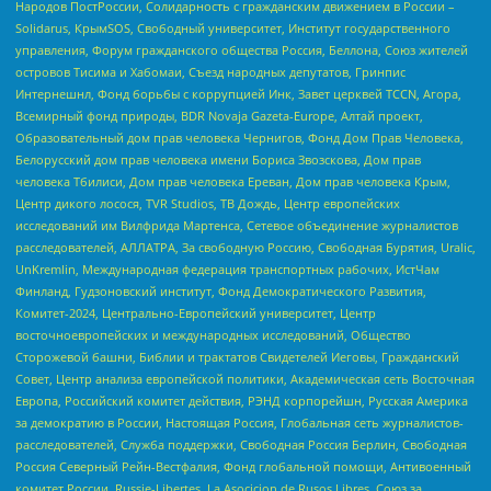
Народов ПостРоссии, Солидарность с гражданским движением в России –
Solidarus, КрымSOS, Свободный университет, Институт государственного
управления, Форум гражданского общества Россия, Беллона, Союз жителей
островов Тисима и Хабомаи, Съезд народных депутатов, Гринпис
Интернешнл, Фонд борьбы с коррупцией Инк, Завет церквей TCCN, Агора,
Всемирный фонд природы, BDR Novaja Gazeta-Europe, Алтай проект,
Образовательный дом прав человека Чернигов, Фонд Дом Прав Человека,
Белорусский дом прав человека имени Бориса Звозскова, Дом прав
человека Тбилиси, Дом прав человека Ереван, Дом прав человека Крым,
Центр дикого лосося, TVR Studios, ТВ Дождь, Центр европейских
исследований им Вилфрида Мартенса, Сетевое объединение журналистов
расследователей, АЛЛАТРА, За свободную Россию, Свободная Бурятия, Uralic,
UnKremlin, Международная федерация транспортных рабочих, ИстЧам
Финланд, Гудзоновский институт, Фонд Демократического Развития,
Комитет-2024, Центрально-Европейский университет, Центр
восточноевропейских и международных исследований, Общество
Сторожевой башни, Библии и трактатов Свидетелей Иеговы, Гражданский
Совет, Центр анализа европейской политики, Академическая сеть Восточная
Европа, Российский комитет действия, РЭНД корпорейшн, Русская Америка
за демократию в России, Настоящая Россия, Глобальная сеть журналистов-
расследователей, Служба поддержки, Свободная Россия Берлин, Свободная
Россия Северный Рейн-Вестфалия, Фонд глобальной помощи, Антивоенный
комитет России, Russie-Libertes, La Asocicion de Rusos Libres, Союз за