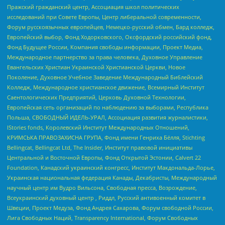
Пражский гражданский центр, Ассоциация школ политических
исследований при Совете Европы, Центр либеральной современности,
Форум русскоязычных европейцев, Немецко-русский обмен, Бард колледж,
Европейский выбор, Фонд Ходорковского, Оксфордский российский фонд,
Фонд Будущее России, Компания свободы информации, Проект Медиа,
Международное партнерство за права человека, Духовное Управление
Евангельских Христиан Украинской Христианской Церкви, Новое
Поколение, Духовное Учебное Заведение Международный Библейский
Колледж, Международное христианское движение, Всемирный Институт
Саентологических Предприятий, Церковь Духовной Технологии,
Европейская сеть организаций по наблюдению за выборами, Республика
Польша, СВОБОДНЫЙ ИДЕЛЬ-УРАЛ, Ассоциация развития журналистики,
IStories fonds, Королевский Институт Международных Отношений,
КРИМСЬКА ПРАВОЗАХИСНА ГРУПА, Фонд имени Генриха Бёлля, Stichting
Bellingcat, Bellingcat Ltd, The Insider, Институт правовой инициативы
Центральной и Восточной Европы, Фонд Открытой Эстонии, Calvert 22
Foundation, Канадский украинский конгресс, Институт Макдональда-Лорье,
Украинская национальная федерация Канады, Декабристы, Международный
научный центр им Вудро Вильсона, Свободная пресса, Возрождение,
Всеукраинский духовный центр , Риддл, Русский антивоенный комитет в
Швеции, Проект Медуза, Фонд Андрея Сахарова, Форум свободной России,
Лига Свободных Наций, Transparеncy International, Форум Свободных