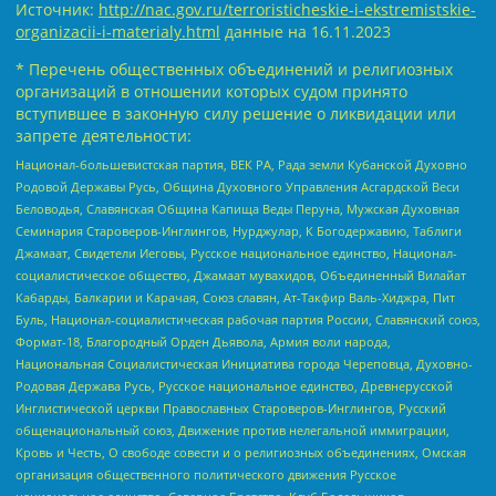
Источник:
http://nac.gov.ru/terroristicheskie-i-ekstremistskie-
organizacii-i-materialy.html
данные на
16.11.2023
* Перечень общественных объединений и религиозных
организаций в отношении которых судом принято
вступившее в законную силу решение о ликвидации или
запрете деятельности:
Национал-большевистская партия, ВЕК РА, Рада земли Кубанской Духовно
Родовой Державы Русь, Община Духовного Управления Асгардской Веси
Беловодья, Славянская Община Капища Веды Перуна, Мужская Духовная
Семинария Староверов-Инглингов, Нурджулар, К Богодержавию, Таблиги
Джамаат, Свидетели Иеговы, Русское национальное единство, Национал-
социалистическое общество, Джамаат мувахидов, Объединенный Вилайат
Кабарды, Балкарии и Карачая, Союз славян, Ат-Такфир Валь-Хиджра, Пит
Буль, Национал-социалистическая рабочая партия России, Славянский союз,
Формат-18, Благородный Орден Дьявола, Армия воли народа,
Национальная Социалистическая Инициатива города Череповца, Духовно-
Родовая Держава Русь, Русское национальное единство, Древнерусской
Инглистической церкви Православных Староверов-Инглингов, Русский
общенациональный союз, Движение против нелегальной иммиграции,
Кровь и Честь, О свободе совести и о религиозных объединениях, Омская
организация общественного политического движения Русское