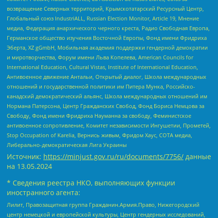
возвращение Северных территорий, Крымскотатарский Ресурсный Центр,
Глобальный союз IndustriALL, Russian Election Monitor, Article 19, Мнение
медиа, Федерация анархического черного креста, Радио Свободная Европа,
Германское общество изучения Восточной Европы, Фонд имени Фридриха
Эберта, XZ gGmbH, Мобильная академия поддержки гендерной демократии
и миротворчества, Форум имени Льва Копелева, American Councils for
International Education, Cultural Vistas, Institute of International Education,
Антивоенное движение Антальи, Открытый диалог, Школа международных
отношений и государственной политики им Питера Мунка, Российско-
канадский демократический альянс, Школа международных отношений им
Нормана Патерсона, Центр Гражданских Свобод, Фонд Бориса Немцова за
Свободу, Фонд имени Фридриха Науманна за свободу, Феминистское
антивоенное сопротивление, Комитет независимости Ингушетии, Прометей,
Stop Occupation of Karelia, Вернись живым, Фридом Хаус, СОТА медиа,
Либерально-демократическая Лига Украины
Источник:
https://minjust.gov.ru/ru/documents/7756/
данные
на
13.05.2024
* Сведения реестра НКО, выполняющих функции
иностранного агента:
Лилит, Правозащитная группа Гражданин.Армия.Право, Нижегородский
центр немецкой и европейской культуры, Центр гендерных исследований,