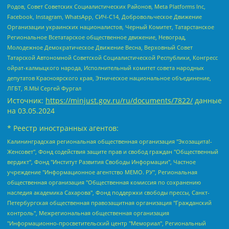
Родов, Совет Советских Социалистических Районов, Meta Platforms Inc,
Facebook, Instagram, WhatsApp, СИЧ-С14, Добровольческое Движение
Организации украинских националистов, Черный Комитет, Татарстанское
Региональное Всетатарское общественное движение, Невоград,
Молодежное Демократическое Движение Весна, Верховный Совет
Татарской Автономной Советской Социалистической Республики, Конгресс
ойрат-калмыцкого народа, Исполнительный комитет совета народных
депутатов Красноярского края, Этническое национальное объединение,
ЛГБТ, Я.МЫ Сергей Фургал
Источник:
https://minjust.gov.ru/ru/documents/7822/
данные
на
03.05.2024
* Реестр иностранных агентов:
Калининградская региональная общественная организация "Экозащита!-Женсовет", Фонд содействия защите прав и свобод граждан "Общественный вердикт", Фонд "Институт Развития Свободы Информации", Частное учреждение "Информационное агентство МЕМО. РУ", Региональная общественная организация "Общественная комиссия по сохранению наследия академика Сахарова", Фонд поддержки свободы прессы, Санкт-Петербургская общественная правозащитная организация "Гражданский контроль", Межрегиональная общественная организация "Информационно-просветительский центр "Мемориал", Региональный Фонд "Центр Защиты Прав Средств Массовой Информации", с 05.12.2023 Фонд "Центр Защиты Прав Средств массовой информации", Региональная общественная благотворительная организация помощи беженцам и мигрантам "Гражданское содействие", Негосударственное образовательное учреждение дополнительного профессионального образования (повышение квалификации) специалистов "АКАДЕМИЯ ПО ПРАВАМ ЧЕЛОВЕКА", Свердловская региональная общественная организация "Сутяжник", Автономная некоммерческая организация "Центр независимых социологических исследований", Союз общественных объединений "Российский исследовательский центр по правам человека", Региональное общественное учреждение научно-информационный центр "МЕМОРИАЛ", Некоммерческая организация "Фонд защиты гласности", Автономная некоммерческая организация "Институт прав человека", Городская общественная организация "Екатеринбургское общество "МЕМОРИАЛ", Городская общественная организация "Рязанское историко-просветительское и правозащитное общество "Мемориал" (Рязанский Мемориал), Челябинский региональный орган общественной самодеятельности – женское общественное объединение "Женщины Евразии", Челябинский региональный орган общественной самодеятельности "Уральская правозащитная группа", Фонд содействия защите здоровья и социальной справедливости имени Андрея Рылькова, Автономная Некоммерческая Организация "Аналитический Центр Юрия Левады", Автономная некоммерческая организация социальной поддержки населения "Проект Апрель", Региональная общественная организация помощи женщинам и детям, находящимся в кризисной ситуации "Информационно-методический центр "Анна", Фонд содействия развитию массовых коммуникаций и правовому просвещению "Так-так-Так", Фонд содействия устойчивому развитию "Серебряная тайга", Свердловский региональный общественный фонд социальных проектов "Новое время", "Idel.Реалии", Кавказ.Реалии, Крым.Реалии, Телеканал Настоящее Время, Татаро-башкирская служба Радио Свобода (Azatliq Radiosi), Радио Свободная Европа/Радио Свобода (PCE/PC), "Сибирь.Реалии", "Фактограф", Благотворительный фонд помощи осужденным и их семьям, Автономная некоммерческая организация "Институт глобализации и социальных движений", Фонд "В защиту прав заключенных", Частное учреждение "Центр поддержки и содействия развитию средств массовой информации", Пензенский региональный общественный благотворительный фонд "Гражданский союз", "Север.Реалии", Некоммерческая организация Фонд "Правовая инициатива", Общество с ограниченной ответственностью "Радио Свободная Европа/Радио Свобода", Чешское информационное агентство "MEDIUM-ORIENT", Красноярская региональная общественная организация "Мы против СПИДа", Камалягин Денис Николаевич, Маркелов Сергей Евгеньевич, Пономарев Лев Александрович, Савицкая Людмила Алексеевна, Автономная некоммерческая организация "Центр по работе с проблемой насилия "НАСИЛИЮ.НЕТ", Межрегиональный профессиональный союз работников здравоохранения "Альянс врачей", Юридическое лицо, зарегистрированное в Латвийской Республике, SIA "Medusa Project" (регистрационный номер 40103797863, дата регистрации 10.06.2014), Некоммерческая организация "Фонд по борьбе с коррупцией", Автономная некоммерческая организация "Институт права и публичной политики", Баданин Роман Сергеевич, Гликин Максим Александрович, Железнова Мария Михайловна, Лукьянова Юлия Сергеевна, Маетная Елизавета Витальевна, Маняхин Петр Борисович, Чуракова Ольга Владимировна, Ярош Юлия Петровна, Юридическое лицо "The Insider SIA", зарегистрированное в Риге, Латвийская Республика (дата регистрации 26.06.2015), являющееся администратором доменного имени интернет-издания "The Insider SIA", https://theins.ru, Постернак Алексей Евгеньевич, Рубин Михаил Аркадьевич, Анин Роман Александрович, Юридическое лицо Istories fonds, зарегистрированное в Латвийской Республике (регистрационный номер 50008295751, дата регистрации 24.02.2020), Великовский Дмитрий Александрович, Долинина Ирина Николаевна, Мароховская Алеся Алексеевна, Шлейнов Роман Юрьевич, Шмагун Олеся Валентиновна, Общество с ограниченной ответственностью "Альтаир 2021", Общество с ограниченной ответственностью "Вега 2021", Общество с ограниченной ответственностью "Главный редактор 2021", Общество с ограниченной ответственностью "Ромашки монолит", Важенков Артем Валерьевич, Ивановская областная общественная организация "Центр гендерных исследований", Гурман Юрий Альбертович, Медиапроект "ОВД-Инфо", Егоров Владимир Владимирович, Жилинский Владимир Александрович, Общество с ограниченной ответственностью "ЗП", Иванова София Юрьевна, Карезина Инна Павловна, Кильтау Екатерина Викторовна, Петров Алексей Викторович, Пискунов Сергей Евгеньевич, Смирнов Сергей Сергеевич, Тихонов Михаил Сергеевич, Общество с ограниченной ответственностью "ЖУРНАЛИСТ-ИНОСТРАННЫЙ АГЕНТ", Арапова Галина Юрьевна, Вольтская Татьяна Анатольевна, Американская компания "Mason G.E.S. Anonymous Foundation" (США), являющаяся владельцем интернет-издания https://mnews.world/, Компания "Stichting Bellingcat", зарегистрированная в Нидерландах (дата регистрации 11.07.2018), Захаров Андрей Вячеславович, Клепиковская Екатерина Дмитриевна, Общество с ограниченной ответственностью "МЕМО", Перл Роман Александрович, Симонов Евгений Алексеевич, Соловьева Елена Анатольевна, Сотников Даниил Владимирович, Сурначева Елизавета Дмитриевна, Автономная некоммерческая организация по защите прав человека и информированию населения "Якутия – Наше Мнение", Общество с ограниченной ответственностью "Москоу диджитал медиа", с 26.01.2023 Общество с ограниченной ответственностью "Чайка Белые сады", Ветошкина Валерия Валерьевна, Заговора Максим Александрович, Межрегиональное общественное движение "Российская ЛГБТ - сеть", Оленичев Максим Владимирович, Павлов Иван Юрьевич, Скворцова Елена Сергеевна, Общество с ограниченной ответственностью "Как бы инагент", Кочетков Игорь Викторович, Общество с ограниченной ответственностью "Честные выборы", Еланчик Олег Александрович, Общество с ограниченной ответственностью "Нобелевский призыв", Гималова Регина Эмилевна, Григорьев Андрей Валерьевич, Григорьева Алина Александровна, Ассоциация по содействию защите прав призывников, альтернативнослужащих и военнослужащих "Правозащитная группа "Гражданин.Армия.Право", Хисамова Регина Фаритовна, Автономная некоммерческая организация по реализации социально-правовых программ "Лилит", Дальневосточное общественное движение "Маяк", Санкт-Петербургская ЛГБТ-инициативная группа "Выход", Инициативная группа ЛГБТ+ "Реверс", Алексеев Андрей Викторович, Бекбулатова Таисия Львовна, Беляев Иван Михайлович, Владыкина Елена Сергеевна, Гельман Марат Александрович, Никульшина Вероника Юрьевна, Толоконникова Надежда Андреевна, Шендерович Виктор Анатольевич, Общество с ограниченной ответственностью "Данное сообщение", Общество с ограниченной ответственностью Издательский дом "Новая глава", Айнбиндер Александра Александровна, Московский комьюнити-центр для ЛГБТ+инициатив, Благотворительный фонд развития филантропии, Deutsche Welle (Германия, Kurt-Schumacher-Strasse 3, 53113 Bonn), Борзунова Мария Михайловна, Воробьев Виктор Викторович, Голубева Анна Львовна, Константинова Алла Михайловна, Малкова Ирина Владимировна, Мурадов Мурад Абдулгалимович, Осетинская Елизавета Николаевна, Понасенков Евгений Николаевич, Ганапольский Матвей Юрьевич, Киселев Евгений Алексеевич, Борухович Ирина Григорьевна, Дремин Иван Тимофеевич, Дубровский Дмитрий Викторович, Красноярская региональная общественная организация поддержки и развития альтернативных образовательных технологий и межкультурных коммуникаций "ИНТЕРРА", Маяковская Екатерина Алексеевна, Фейгин Марк Захарович, Филимонов Андрей Викторович, Дзугкоева Регина Николаевна, Доброхотов Роман Александрович, Дудь Юрий Александрович, Елкин Сергей Владимирович, Кругликов Кирилл Игоревич, Сабунаева Мария Леонидовна, Семенов Алексей Владимирович, Шаинян Карен Багратович, Шульман Екатерина Михайловна, Асафьев Артур Валерьевич, Вахштайн Виктор Семенович, Венедиктов Алексей Алексеевич, Лушникова Екатерина Евгеньевна, Волков Леонид Михайлович, Невзоров Александр Глебович, Пархоменко Сергей Борисович, Сироткин Ярослав Николаевич, Кара-Мурза Владимир Владимирович, Баранова Наталья Владимировна, Гозман Леонид Яковлевич, Кагарлицкий Борис Юльевич, Климарев Михаил Валерьевич, Милов Владимир Станиславович, Автономная некоммерческая организация Краснодарский центр современного искусства "Типография", Моргенштерн Алишер Тагирович, Соболь Любовь Эдуардовна, Общество с ограниченной ответственностью "ЛИЗА НОРМ", Каспаров Гарри Кимович, Ходорковский Михаил Борисович, Общество с ограниченной ответственностью "Апрельские тезисы", Данилович Ирина Брониславовна, Кашин Олег Владимирович, Петров Николай Владимирович, Пивоваров Алексей Владимирович, Соколов Михаил Владимирович, Цветкова Юлия Владимировна, Чичваркин Евгений Александрович, Комитет против пыток/Команда против пыток, Общество с ограниченной ответственностью "Первый научный", Общество с ограниченной ответственностью "Вертолет и ко", Белоцерковская Вероника Борисовна, Кац Максим Евгеньевич, Лазарева Татьяна Юрьевна, Шаведдинов Руслан Табризович, Яшин Илья Валерьевич, Общество с ограниченной ответственностью "Иноагент ААВ", Алешковский Дмитрий Петрович, Альбац Евгения Марковна, Быков Дмитрий Львович, Галямина Юлия Евгеньевна, Лойко Сергей Леонидович, Мартынов Кирилл Константинович, Медведев Сергей Александрович, Крашенинников Федор Геннадиевич, Гордеева Катерина Вл