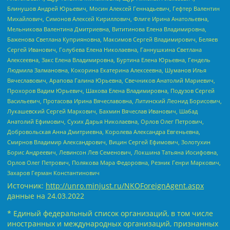
Блинушов Андрей Юрьевич, Мосин Алексей Геннадьевич, Гефтер Валентин
Михайлович, Симонов Алексей Кириллович, Флиге Ирина Анатольевна,
Мельникова Валентина Дмитриевна, Вититинова Елена Владимировна,
Баженова Светлана Куприяновна, Максимов Сергей Владимирович, Беляев
Сергей Иванович, Голубева Елена Николаевна, Ганнушкина Светлана
Алексеевна, Закс Елена Владимировна, Буртина Елена Юрьевна, Гендель
Людмила Залмановна, Кокорина Екатерина Алексеевна, Шуманов Илья
Вячеславович, Арапова Галина Юрьевна, Свечников Анатолий Мариевич,
Прохоров Вадим Юрьевич, Шахова Елена Владимировна, Подузов Сергей
Васильевич, Протасова Ирина Вячеславовна, Литинский Леонид Борисович,
Лукашевский Сергей Маркович, Бахмин Вячеслав Иванович, Шабад
Анатолий Ефимович, Сухих Дарья Николаевна, Орлов Олег Петрович,
Добровольская Анна Дмитриевна, Королева Александра Евгеньевна,
Смирнов Владимир Александрович, Вицин Сергей Ефимович, Золотухин
Борис Андреевич, Левинсон Лев Семенович, Локшина Татьяна Иосифовна,
Орлов Олег Петрович, Полякова Мара Федоровна, Резник Генри Маркович,
Захаров Герман Константинович
Источник:
http://unro.minjust.ru/NKOForeignAgent.aspx
данные на
24.03.2022
* Единый федеральный список организаций, в том числе
иностранных и международных организаций, признанных