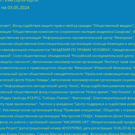
БТ, Я.МЫ Сергей Фургал
 на
03.05.2024
мная некоммерческая организация "Центр по работе с проблемой насилия "НАСИЛИЮ.НЕТ", Межрегиональный профессиональный союз работников здравоохранения "Альянс врачей", Юридическое лицо, зарегистрированное в Латвийской Республике, SIA "Medusa Project" (регистрационный номер 40103797863, дата регистрации 10.06.2014), Некоммерческая организация "Фонд по борьбе с коррупцией", Автономная некоммерческая организация "Институт права и публичной политики", Баданин Роман Сергеевич, Гликин Максим Александрович, Железнова Мария Михайловна, Лукьянова Юлия Сергеевна, Маетная Елизавета Витальевна, Маняхин Петр Борисович, Чуракова Ольга Владимировна, Ярош Юлия Петровна, Юридическое лицо "The Insider SIA", зарегистрированное в Риге, Латвийская Республика (дата регистрации 26.06.2015), являющееся администратором доменного имени интернет-издания "The Insider SIA", https://theins.ru, Постернак Алексей Евгеньевич, Рубин Михаил Аркадьевич, Анин Роман Александрович, Юридическое лицо Istories fonds, зарегистрированное в Латвийской Республике (регистрационный номер 50008295751, дата регистрации 24.02.2020), Великовский Дмитрий Александрович, Долинина Ирина Николаевна, Мароховская Алеся Алексеевна, Шлейнов Роман Юрьевич, Шмагун Олеся Валентиновна, Общество с ограниченной ответственностью "Альтаир 2021", Общество с ограниченной ответственностью "Вега 2021", Общество с ограниченной ответственностью "Главный редактор 2021", Общество с ограниченной ответственностью "Ромашки монолит", Важенков Артем Валерьевич, Ивановская областная общественная организация "Центр гендерных исследований", Гурман Юрий Альбертович, Медиапроект "ОВД-Инфо", Егоров Владимир Владимирович, Жилинский Владимир Александрович, Общество с ограниченной ответственностью "ЗП", Иванова София Юрьевна, Карезина Инна Павловна, Кильтау Екатерина Викторовна, Петров Алексей Викторович, Пискунов Сергей Евгеньевич, Смирнов Сергей Сергеевич, Тихонов Михаил Сергеевич, Общество с ограниченной ответственностью "ЖУРНАЛИСТ-ИНОСТРАННЫЙ АГЕНТ", Арапова Галина Юрьевна, Вольтская Татьяна Анатольевна, Американская компания "Mason G.E.S. Anonymous Foundation" (США), являющаяся владельцем интернет-издания https://mnews.world/, Компания "Stichting Bellingcat", зарегистрированная в Нидерландах (дата регистрации 11.07.2018), Захаров Андрей Вячеславович, Клепиковская Екатерина Дмитриевна, Общество с ограниченной ответственностью "МЕМО", Перл Роман Александрович, Симонов Евгений Алексеевич, Соловьева Елена Анатольевна, Сотников Даниил Владимирович, Сурначева Елизавета Дмитриевна, Автономная некоммерческая организация по защите прав человека и информированию населения "Якутия – Наше Мнение", Общество с ограниченной ответственностью "Москоу диджитал медиа", с 26.01.2023 Общество с ограниченной ответственностью "Чайка Белые сады", Ветошкина Валерия Валерьевна, Заговора Максим Александрович, Межрегиональное общественное движение "Российская ЛГБТ - сеть", Оленичев Максим Владимирович, Павлов Иван Юрьевич, Скворцова Елена Сергеевна, Общество с ограниченной ответственностью "Как бы инагент", Кочетков Игорь Викторович, Общество с ограниченной ответственностью "Честные выборы", Еланчик Олег Александрович, Общество с ограниченной ответственностью "Нобелевский призыв", Гималова Регина Эмилевна, Григорьев Андрей Валерьевич, Григорьева Алина Александровна, Ассоциация по содействию защите прав призывников, альтернативнослужащих и военнослужащих "Правозащитная группа "Гражданин.Армия.Право", Хисамова Регина Фаритовна, Автономная некоммерческая организация по реализации социально-правовых программ "Лилит", Дальн