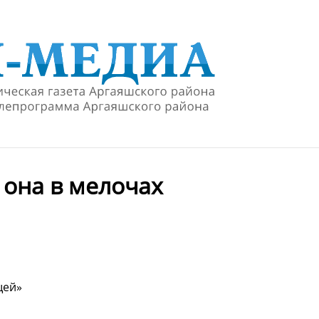
 она в мелочах
щей»