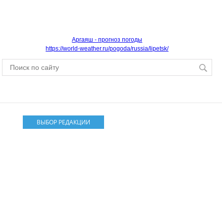
Аргаяш - прогноз погоды
https://world-weather.ru/pogoda/russia/lipetsk/
ВЫБОР РЕДАКЦИИ