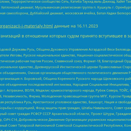
сломи, Террористическое сообщество Сеть, Катиба Таухид валь-Джихад, Хайят Тах
, Хатлонский джамаат, Мусульманская религиозная группа п. Кушкуль г. Оренбу
ная самооборона, Дуббайский джамаат, московская ячейка, Батал-Хаджи Белхор
organizacii-i-materialy.html
данные на
16.11.2023
анизаций в отношении которых судом принято вступившее в з
 Родовой Державы Русь, Община Духовного Управления Асгардской Веси Беловод
детели Иеговы, Русское национальное единство, Национал-социалистическое об
истическая рабочая партия России, Славянский союз, Формат-18, Благородный Ор
ациональное единство, Древнерусской Инглистической церкви Православных Ста
ных объединениях, Омская организация общественного политического движения Р
рганизация п. Боровский, Община Коренного Русского народа Щелковского район
гиозное объединение последователей инглиизма, Народная Социальная Инициатива,
 г. Астрахани, ВОЛЯ, Меджлис крымскотатарского народа, Рубеж Севера, ТОЙС, 
6, Независимость, Фирма, Молодежная правозащитная группа МПГ, Курсом Правд
ая республика Русь, Арестантское уголовное единство, Башкорт, Нация и свобода,
орьбы с коррупцией, Фонд защиты прав граждан, Штабы Навального, Совет гражд
ный совет граждан РСФСР СССР Архангельской области, Проект Штурм, Граждане 
tsApp, СИЧ-С14, Добровольческое Движение Организации украинских националисто
ный Совет Татарской Автономной Советской Социалистической Республики, Кон