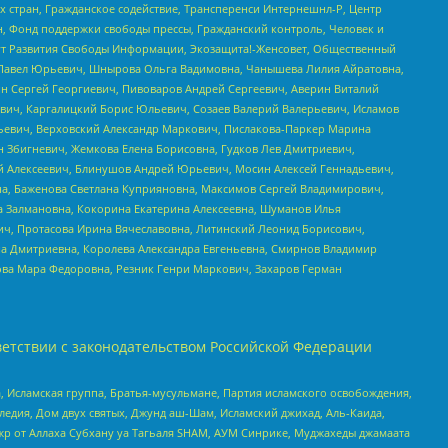
стран, Гражданское содействие, Трансперенси Интернешнл-Р, Центр
н, Фонд поддержки свободы прессы, Гражданский контроль, Человек и
тут Развития Свободы Информации, Экозащита!-Женсовет, Общественный
й Павел Юрьевич, Шнырова Ольга Вадимовна, Чанышева Лилия Айратовна,
ин Сергей Георгиевич, Пивоваров Андрей Сергеевич, Аверин Виталий
вич, Каргалицкий Борис Юльевич, Созаев Валерий Валерьевич, Исламов
льевич, Верховский Александр Маркович, Пислакова-Паркер Марина
н Збигневич, Жемкова Елена Борисовна, Гудков Лев Дмитриевич,
й Алексеевич, Блинушов Андрей Юрьевич, Мосин Алексей Геннадьевич,
а, Баженова Светлана Куприяновна, Максимов Сергей Владимирович,
а Залмановна, Кокорина Екатерина Алексеевна, Шуманов Илья
ч, Протасова Ирина Вячеславовна, Литинский Леонид Борисович,
а Дмитриевна, Королева Александра Евгеньевна, Смирнов Владимир
ова Мара Федоровна, Резник Генри Маркович, Захаров Герман
етствии с законодательством Российской Федерации
 Исламская группа, Братья-мусульмане, Партия исламского освобождения,
едия, Дом двух святых, Джунд аш-Шам, Исламский джихад, Аль-Каида,
жр от Аллаха Субхану уа Тагьаля SHAM, АУМ Синрике, Муджахеды джамаата