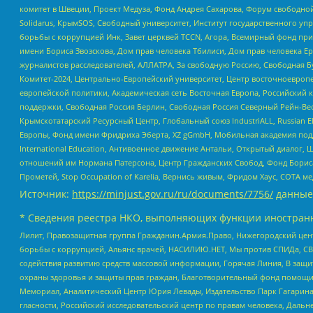
комитет в Швеции, Проект Медуза, Фонд Андрея Сахарова, Форум свободной 
Solidarus, КрымSOS, Свободный университет, Институт государственного у
борьбы с коррупцией Инк, Завет церквей TCCN, Агора, Всемирный фонд при
имени Бориса Звозскова, Дом прав человека Тбилиси, Дом прав человека Ер
журналистов расследователей, АЛЛАТРА, За свободную Россию, Свободная Б
Комитет-2024, Центрально-Европейский университет, Центр восточноевроп
европейской политики, Академическая сеть Восточная Европа, Российский к
поддержки, Свободная Россия Берлин, Свободная Россия Северный Рейн-Вест
Крымскотатарский Ресурсный Центр, Глобальный союз IndustriALL, Russian E
Европы, Фонд имени Фридриха Эберта, XZ gGmbH, Мобильная академия поддержк
International Education, Антивоенное движение Антальи, Открытый диало
отношений им Нормана Патерсона, Центр Гражданских Свобод, Фонд Бориса
Прометей, Stop Occupation of Karelia, Вернись живым, Фридом Хаус, СОТА 
Источник:
https://minjust.gov.ru/ru/documents/7756/
данные
* Сведения реестра НКО, выполняющих функции иностранн
Лилит, Правозащитная группа Гражданин.Армия.Право, Нижегородский цент
борьбы с коррупцией, Альянс врачей, НАСИЛИЮ.НЕТ, Мы против СПИДа, СВЕ
содействия развитию средств массовой информации, Горячая Линия, В защ
охраны здоровья и защиты прав граждан, Благотворительный фонд помощи ос
Мемориал, Аналитический Центр Юрия Левады, Издательство Парк Гагарина
гласности, Российский исследовательский центр по правам человека, Даль