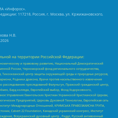
ИА «Инфорос».
едакции: 117218, Россия, г. Москва, ул. Кржижановского,
хова Н.В.
2026
льной на территории Российской Федерации:
кономическому и правовому развитию, Национальный Демократический
менной России, Черноморский фонд регионального сотрудничества,
, Тихоокеанский центр защиты окружающей среды и природных ресурсов,
 Хармони, Родники дракона, Врачи против насильственного извлечения
по расследованию преследований Фалуньгун, Пражский гражданский центр,
бмен, Бард колледж, Европейский выбор, Фонд Ходорковского,
ное Управление Евангельских Христиан Украинской Христианской Церкви,
огических Предприятий, Церковь Духовной Технологии, Европейская сеть
ий Институт Международных Отношений, КРИМСЬКА ПРАВОЗАХИСНА ГРУПА,
стонии, Calvert 22 Foundation, Канадский украинский конгресс, Институт
ждение, Всеукраинский духовный центр , Риддл, Русский антивоенный