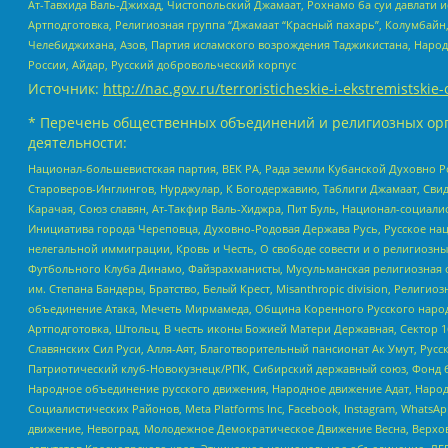
Ат-Тавхида Валь-Джихад, Чистопольский Джамаат, Рохнамо ба суи давлати и
Артподготовка, Религиозная группа “Джамаат “Красный пахарь”, Колумбайн
Челебиджихана, Азов, Партия исламского возрождения Таджикистана, Народ
России, Айдар, Русский добровольческий корпус
Источник:
http://nac.gov.ru/terroristicheskie-i-ekstremistskie-
* Перечень общественных объединений и религиозных орг
деятельности:
Национал-большевистская партия, ВЕК РА, Рада земли Кубанской Духовно
Староверов-Инглингов, Нурджулар, К Богодержавию, Таблиги Джамаат, Сви
Карачая, Союз славян, Ат-Такфир Валь-Хиджра, Пит Буль, Национал-социал
Инициатива города Череповца, Духовно-Родовая Держава Русь, Русское н
нелегальной иммиграции, Кровь и Честь, О свободе совести и о религиоз
Футбольного Клуба Динамо, Файзрахманисты, Мусульманская религиозная о
им. Степана Бандеры, Братство, Белый Крест, Misanthropic division, Рели
объединение Атака, Мечеть Мирмамеда, Община Коренного Русского народа
Артподготовка, Штольц, В честь иконы Божией Матери Державная, Сектор 1
Славянских Сил Руси, Алля-Аят, Благотворительный пансионат Ак Умут, Русск
Патриотический клуб-Новокузнецк/РПК, Сибирский державный союз, Фонд б
Народное объединение русского движения, Народное движение Адат, Народ
Социалистических Районов, Meta Platforms Inc, Facebook, Instagram, Wha
движение, Невоград, Молодежное Демократическое Движение Весна, Верхов