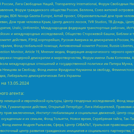
России, Лига Свободных Наций, Transparеncy International, Форум Свободных Н
правления, Форум гражданского общества Россия, Беллона, Союз жителей острово
роды, BDR Novaja Gazeta-Europe, Алтай проект, Образовательный дом прав челов
еван, Дом прав человека Крым, Центр дикого лосося, TVR Studios, ТВ Дождь, Це
урятия, Uralic, UnKremlin, Международная федерация транспортных рабочих, Ист
ейских и международных исследований, Общество Сторожевой башни, Библии и тр
омитет действия, РЭНД корпорейшн, Русская Америка за демократию в России, Н
фалия, Фонд глобальной помощи, Антивоенный комитет России, Russie-Libertes, L
lection Monitor, Article 19, Мнение медиа, Федерация анархического черного кр
и гендерной демократии и миротворчества, Форум имени Льва Копелева, American C
г, Школа международных отношений и государственной политики им Питера Мунка
 Немцова за Свободу, Фонд имени Фридриха Науманна за свободу, Феминистско
медиа, Либерально-демократическая Лига Украины
 на
13.05.2024
ого агента:
р немецкой и европейской культуры, Центр гендерных исследований, Фонд защи
ЧА, Гуманитарное действие, Открытый Петербург, Лига Избирателей, Правовая 
иту прав заключенных, Институт глобализации и социальных движений, Центр 
ужденным и их семьям, Фонд Тольятти, Новое время, Серебряная тайга, Так-Так-
, Фонд имени Андрея Рылькова, Сфера, Центр СИБАЛЬТ, Уральская правозащитна
невосточный центр развития гражданских инициатив и социального партнерства, 