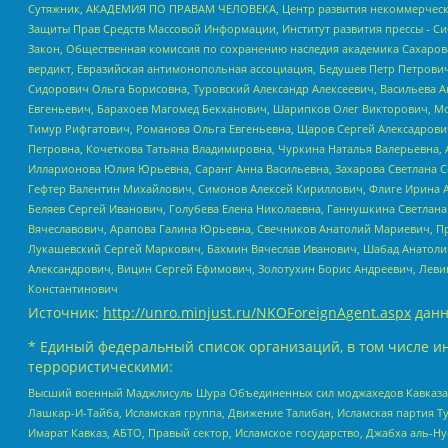
Сутяжник, АКАДЕМИЯ ПО ПРАВАМ ЧЕЛОВЕКА, Центр развития некоммерческих
Защиты Прав Средств Массовой Информации, Институт развития прессы - Си
Закон, Общественная комиссия по сохранению наследия академика Сахаров
вердикт, Евразийская антимонопольная ассоциация, Бедушев Петр Петрови
Сидорович Ольга Борисовна, Туровский Александр Алексеевич, Васильева А
Евгеньевич, Барахоев Магомед Бекханович, Шарипков Олег Викторович, М
Тимур Рифгатович, Романова Ольга Евгеньевна, Щаров Сергей Алексадрови
Петровна, Кочеткова Татьяна Владимировна, Чуркина Наталья Валерьевна, 
Илларионова Юлия Юрьевна, Саранг Анна Васильевна, Захарова Светлана 
Гефтер Валентин Михайлович, Симонов Алексей Кириллович, Флиге Ирина 
Беляев Сергей Иванович, Голубева Елена Николаевна, Ганнушкина Светлана
Вячеславович, Арапова Галина Юрьевна, Свечников Анатолий Мариевич, П
Лукашевский Сергей Маркович, Бахмин Вячеслав Иванович, Шабад Анатоли
Александрович, Вицин Сергей Ефимович, Золотухин Борис Андреевич, Леви
Константинович
Источник:
http://unro.minjust.ru/NKOForeignAgent.aspx
данн
* Единый федеральный список организаций, в том числе и
террористическими:
Высший военный Маджлисуль Шура Объединенных сил моджахедов Кавказа, Ко
Лашкар-И-Тайба, Исламская группа, Движение Талибан, Исламская партия Т
Имарат Кавказ, АБТО, Правый сектор, Исламское государство, Джабха аль-