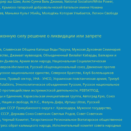
рир аш-Шам, Ахлю Сунна Валь Джамаа, National Socialism/White Power,
рг, Крымско-татарский добровольческий батальон имени Номана
оев, Маньяки Культ Убийц, Молодёжь Которая Улыбается, Легион Свобода
аконную силу решение о ликвидации или запрете
ья, Славянская Община Капища Веды Перуна, Мужская Духовная Семинария
щество, Джамаат мувахидов, Объединенный Вилайат Кабарды, Балкарии и
ден Дьявола, Армия воли народа, Национальная Социалистическая
роверов-Инглингов, Русский общенациональный союз, Движение против
усское национальное единство, Северное Братство, Клуб Болельщиков
а, Правый сектор, УНА - УНСО, Украинская повстанческая армия, Тризуб
 TulaSkins, Этнополитическое объединение Русские, Русское национальное
О противодействии экстремистской деятельности, РЕВТАТПОД,
ы и Единения, Каракольская инициативная группа, Автоград Крю, Союз
 Нация и свобода, W.H.С., Фалунь Дафа, Иртыш Ultras, Русский
ан СССР Прикубанского округа г. Краснодара, Мужское государство,
СССР, Держава Союз Советских Светлых Родов, Совет Советских
в, Черный Комитет, Татарстанское Региональное Всетатарское общественное
гресс ойрат-калмыцкого народа, Исполнительный комитет совета народных