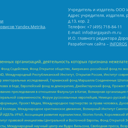
Учредитель и издатель ООО 
Адрес учредителя, издателя, р
зи
д.13, кор. 2
рвисов Yandex.Metrika,
Телефон: +7 (495) 718-84-11
E-mail: info@argayash-m.ru
И.О. главного редактора Доро
Разработчик сайта –
INFOROS
енных организаций, деятельность которых признана нежелате
 Фонд Содействия, Фонд Открытое общество, Американо-российский фонд по э
 Международный Республиканский Институт, Открытая Россия, Институт совре
р электоральных исследований, Германский фонд Маршалла Соединенных Штатов
еловек в беде, Европейский фонд за демократию, Джеймстаунский фонд, Прожект
дованию преследования в отношении Фалуньгун в Китае, Всемирная организация 
беральной современности, Форум русскоязычных европейцев, Немецко-русский о
формации, Проект Медиа, Международное партнерство за права человека, Духов
 Колледж, Международное христианское движение, Всемирный Институт Саентол
 ИДЕЛЬ-УРАЛ, Ассоциация развития журналистики, IStories fonds, Королевск
r, Институт правовой инициативы Центральной и Восточной Европы, Фонд Открытой Э
ты, Международный научный центр им Вудро Вильсона, Свободная пресса, Возро