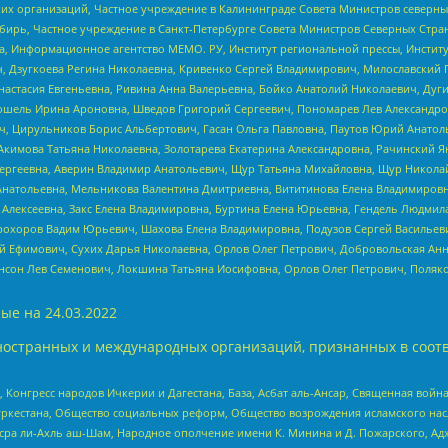
 организаций, Частное учреждение в Калининграде Совета Министров северных 
бирь, Частное учреждение в Санкт-Петербурге Совета Министров Северных Стра
а, Информационное агентство МЕМО. РУ, Институт региональной прессы, Инсти
ч, Дзугкоева Регина Николаевна, Кривенко Сергей Владимирович, Милославски
настасия Евгеньевна, Ривина Анна Валерьевна, Бойко Анатолий Николаевич, Дуг
ошель Ирина Ароновна, Шведов Григорий Сергеевич, Пономарев Лев Александро
ч, Цирульников Борис Альбертович, Гасан Ольга Павловна, Паутов Юрий Анато
Акимова Татьяна Николаевна, Золотарева Екатерина Александровна, Рачинский Я
Сергеевна, Аверин Владимир Анатольевич, Щур Татьяна Михайловна, Щур Никола
Анатольевна, Мельникова Валентина Дмитриевна, Вититинова Елена Владимировн
 Алексеевна, Закс Елена Владимировна, Буртина Елена Юрьевна, Гендель Людмил
рохоров Вадим Юрьевич, Шахова Елена Владимировна, Подузов Сергей Васильеви
й Ефимович, Сухих Дарья Николаевна, Орлов Олег Петрович, Добровольская Анн
нсон Лев Семенович, Локшина Татьяна Иосифовна, Орлов Олег Петрович, Поляк
ые на
24.03.2022
ностранных и международных организаций, признанных в соотв
нгресс народов Ичкерии и Дагестана, База, Асбат аль-Ансар, Священная война,
уркестана, Общество социальных реформ, Общество возрождения исламского насл
Нусра ли-Ахль аш-Шам, Народное ополчение имени К. Минина и Д. Пожарского, Ад