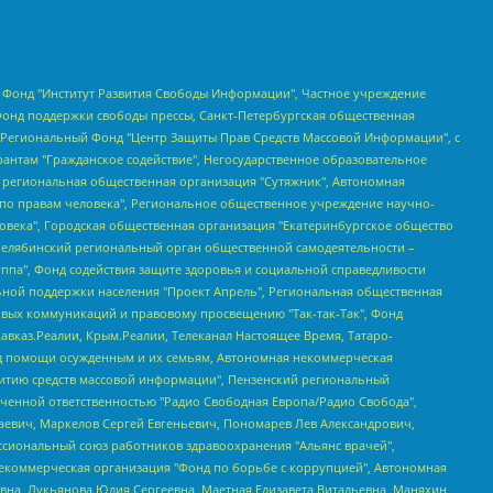
евосточное общественное движение "Маяк", Санкт-Петербургская ЛГБТ-инициативная группа "Выход", Инициативная группа ЛГБТ+ "Реверс", Алексеев Андрей Викторович, Бекбулатова Таисия Львовна, Беляев Иван Михайлович, Владыкина Елена Сергеевна, Гельман Марат Александрович, Никульшина Вероника Юрьевна, Толоконникова Надежда Андреевна, Шендерович Виктор Анатольевич, Общество с ограниченной ответственностью "Данное сообщение", Общество с ограниченной ответственностью Издательский дом "Новая глава", Айнбиндер Александра Александровна, Московский комьюнити-центр для ЛГБТ+инициатив, Благотворительный фонд развития филантропии, Deutsche Welle (Германия, Kurt-Schumacher-Strasse 3, 53113 Bonn), Борзунова Мария Михайловна, Воробьев Виктор Викторович, Голубева Анна Львовна, Константинова Алла Михайловна, Малкова Ирина Владимировна, Мурадов Мурад Абдулгалимович, Осетинская Елизавета Николаевна, Понасенков Евгений Николаевич, Ганапольский Матвей Юрьевич, Киселев Евгений Алексеевич, Борухович Ирина Григорьевна, Дремин Иван Тимофеевич, Дубровский Дмитрий Викторович, Красноярская региональная общественная организация поддержки и развития альтернативных образовательных технологий и межкультурных коммуникаций "ИНТЕРРА", Маяковская Екатерина Алексеевна, Фейгин Марк Захарович, Филимонов Андрей Викторович, Дзугкоева Регина Николаевна, Доброхотов Роман Александрович, Дудь Юрий Александрович, Елкин Сергей Владимирович, Кругликов Кирилл Игоревич, Сабунаева Мария Леонидовна, Семенов Алексей Владимирович, Шаинян Карен Багратович, Шульман Екатерина Михайловна, Асафьев Артур Валерьевич, Вахштайн Виктор Семенович, Венедиктов Алексей Алексеевич, Лушникова Екатерина Евгеньевна, Волков Леонид Михайлович, Невзоров Александр Глебович, Пархоменко Сергей Борисович, Сироткин Ярослав Николаевич, Кара-Мурза Владимир Владимирович, Баранова Наталья Владимировна, Гозман Леонид Яковлевич, Кагарлицкий Борис Юльевич, Климарев Михаил Валерьевич, Милов Владимир Станиславович, Автономная некоммерческая организация Краснодарский центр современного искусства "Типография", Моргенштерн Алишер Тагирович, Соболь Любовь Эдуардовна, Общество с ограниченной ответственностью "ЛИЗА НОРМ", Каспаров Гарри Кимович, Ходорковский Михаил Борисович, Общество с ограниченной ответственностью "Апрельские тезисы", Данилович Ирина Брониславовна, Кашин Олег Владимирович, Петров Николай Владимирович, Пивоваров Алексей Владимирович, Соколов Михаил Владимирович, Цветкова Юлия Владимировна, Чичваркин Евгений Александрович, Комитет против пыток/Команда против пыток, Общество с ограниченной ответственностью "Первый научный", Общество с ограниченной ответственностью "Вертолет и ко", Белоцерковская Вероника Борисовна, Кац Максим Евгеньевич, Лазарева Татьяна Юрьевна, Шаведдинов Руслан Табризович, Яшин Илья Валерьевич, Общество с ограниченной ответственностью "Иноагент ААВ", Алешковский Дмитрий Петрович, Альбац Евгения Марковна, Быков Дмитрий Львович, Галямина Юлия Евгеньевна, Лойко Сергей Леонидович, Мартынов Кирилл Константинович, Медведев Сергей Александрович, Крашенинников Федор Геннадиевич, Гордеева Катерина Вл