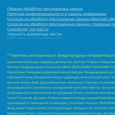
Порядок обработки персональных данных
Политика конфиденциальности и защиты информации
Согласие на обработку персональных данных обратной свя
Согласие на обработку персональных данных с помощью се
LiveInternet, top.mail.ru
ПОКАЗАТЬ БАННЕРНЫЕ МЕСТА
* Перечень иностранных и международных неправительств
Национальный фонд в поддержку демократии, Институт Открытое Общество
Институт Международных Отношений, MEDIA DEVELOPMENT INVESTMENT FUND,
Европейская Платформа за Демократические Выборы, Международный цент
Свободная Россия, Всемирный конгресс украинцев, Атлантический совет, Ч
органов, Фалунь Дафа, Друзья Фалуньгун, Фалуньгун, Коалиция по рассле
Ассоциация школ политических исследований при Совете Европы, Центр ли
Оксфордский российский фонд, Фонд Будущее России, Компания свободы ин
Новое Поколение, Духовное Учебное Заведение Международный Библейский
организаций по наблюдению за выборами, Республика Польша, СВОБОДНЫЙ
Фонд имени Генриха Бёлля, Stichting Bellingcat, Bellingcat Ltd, The Inside
Макдональда-Лорье, Украинская национальная федерация Канады, Декабрис