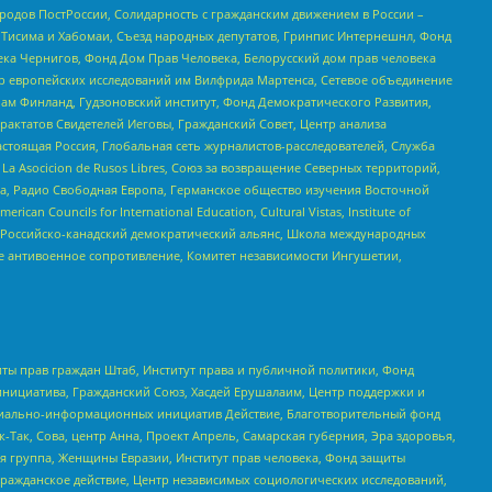
ародов ПостРоссии, Солидарность с гражданским движением в России –
в Тисима и Хабомаи, Съезд народных депутатов, Гринпис Интернешнл, Фонд
ека Чернигов, Фонд Дом Прав Человека, Белорусский дом прав человека
нтр европейских исследований им Вилфрида Мартенса, Сетевое объединение
Чам Финланд, Гудзоновский институт, Фонд Демократического Развития,
актатов Свидетелей Иеговы, Гражданский Совет, Центр анализа
астоящая Россия, Глобальная сеть журналистов-расследователей, Служба
a Asocicion de Rusos Libres, Союз за возвращение Северных территорий,
еста, Радио Свободная Европа, Германское общество изучения Восточной
ouncils for International Education, Cultural Vistas, Institute of
, Российско-канадский демократический альянс, Школа международных
е антивоенное сопротивление, Комитет независимости Ингушетии,
ты прав граждан Штаб, Институт права и публичной политики, Фонд
инициатива, Гражданский Союз, Хасдей Ерушалаим, Центр поддержки и
социально-информационных инициатив Действие, Благотворительный фонд
Так, Сова, центр Анна, Проект Апрель, Самарская губерния, Эра здоровья,
я группа, Женщины Евразии, Институт прав человека, Фонд защиты
Гражданское действие, Центр независимых социологических исследований,