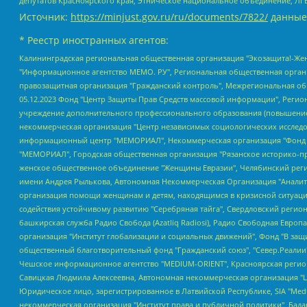
депутатов Красноярского края, Этническое национальное объединение, ЛГ
Источник:
https://minjust.gov.ru/ru/documents/7822/
данные
* Реестр иностранных агентов:
Калининградская региональная общественная организация "Экозащита!-Женсовет", Фонд содействия защите прав и свобод граждан "Общественный вердикт", Фонд "Институт Развития Свободы Информации", Частное учреждение "Информационное агентство МЕМО. РУ", Региональная общественная организация "Общественная комиссия по сохранению наследия академика Сахарова", Фонд поддержки свободы прессы, Санкт-Петербургская общественная правозащитная организация "Гражданский контроль", Межрегиональная общественная организация "Информационно-просветительский центр "Мемориал", Региональный Фонд "Центр Защиты Прав Средств Массовой Информации", с 05.12.2023 Фонд "Центр Защиты Прав Средств массовой информации", Региональная общественная благотворительная организация помощи беженцам и мигрантам "Гражданское содействие", Негосударственное образовательное учреждение дополнительного профессионального образования (повышение квалификации) специалистов "АКАДЕМИЯ ПО ПРАВАМ ЧЕЛОВЕКА", Свердловская региональная общественная организация "Сутяжник", Автономная некоммерческая организация "Центр независимых социологических исследований", Союз общественных объединений "Российский исследовательский центр по правам человека", Региональное общественное учреждение научно-информационный центр "МЕМОРИАЛ", Некоммерческая организация "Фонд защиты гласности", Автономная некоммерческая организация "Институт прав человека", Городская общественная организация "Екатеринбургское общество "МЕМОРИАЛ", Городская общественная организация "Рязанское историко-просветительское и правозащитное общество "Мемориал" (Рязанский Мемориал), Челябинский региональный орган общественной самодеятельности – женское общественное объединение "Женщины Евразии", Челябинский региональный орган общественной самодеятельности "Уральская правозащитная группа", Фонд содействия защите здоровья и социальной справедливости имени Андрея Рылькова, Автономная Некоммерческая Организация "Аналитический Центр Юрия Левады", Автономная некоммерческая организация социальной поддержки населения "Проект Апрель", Региональная общественная организация помощи женщинам и детям, находящимся в кризисной ситуации "Информационно-методический центр "Анна", Фонд содействия развитию массовых коммуникаций и правовому просвещению "Так-так-Так", Фонд содействия устойчивому развитию "Серебряная тайга", Свердловский региональный общественный фонд социальных проектов "Новое время", "Idel.Реалии", Кавказ.Реалии, Крым.Реалии, Телеканал Настоящее Время, Татаро-башкирская служба Радио Свобода (Azatliq Radiosi), Радио Свободная Европа/Радио Свобода (PCE/PC), "Сибирь.Реалии", "Фактограф", Благотворительный фонд помощи осужденным и их семьям, Автономная некоммерческая организация "Институт глобализации и социальных движений", Фонд "В защиту прав заключенных", Частное учреждение "Центр поддержки и содействия развитию средств массовой информации", Пензенский региональный общественный благотворительный фонд "Гражданский союз", "Север.Реалии", Некоммерческая организация Фонд "Правовая инициатива", Общество с ограниченной ответственностью "Радио Свободная Европа/Радио Свобода", Чешское информационное агентство "MEDIUM-ORIENT", Красноярская региональная общественная организация "Мы против СПИДа", Камалягин Денис Николаевич, Маркелов Сергей Евгеньевич, Пономарев Лев Александрович, Савицкая Людмила Алексеевна, Автоно