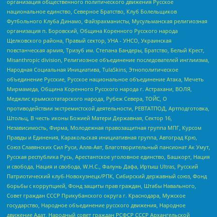
организация общественного политического движения Русское
национальное единство, Северное Братство, Клуб Болельщиков
Футбольного Клуба Динамо, Файзрахманисты, Мусульманская религиозная
организация п. Боровский, Община Коренного Русского народа
Щелковского района, Правый сектор, УНА - УНСО, Украинская
повстанческая армия, Тризуб им. Степана Бандеры, Братство, Белый Крест,
Misanthropic division, Религиозное объединение последователей инглиизма,
Народная Социальная Инициатива, TulaSkins, Этнополитическое
объединение Русские, Русское национальное объединение Атака, Мечеть
Мирмамеда, Община Коренного Русского народа г. Астрахани, ВОЛЯ,
Меджлис крымскотатарского народа, Рубеж Севера, ТОЙС, О
противодействии экстремистской деятельности, РЕВТАТПОД, Артподготовка,
Штольц, В честь иконы Божией Матери Державная, Сектор 16,
Независимость, Фирма, Молодежная правозащитная группа МПГ, Курсом
Правды и Единения, Каракольская инициативная группа, Автоград Крю,
Союз Славянских Сил Руси, Алля-Аят, Благотворительный пансионат Ак Умут,
Русская республика Русь, Арестантское уголовное единство, Башкорт, Нация
и свобода, Нация и свобода, W.H.С., Фалунь Дафа, Иртыш Ultras, Русский
Патриотический клуб-Новокузнецк/РПК, Сибирский державный союз, Фонд
борьбы с коррупцией, Фонд защиты прав граждан, Штабы Навального,
Совет граждан СССР Прикубанского округа г. Краснодара, Мужское
государство, Народное объединение русского движения, Народное
движение Адат, Народный совет граждан РСФСР СССР Архангельской