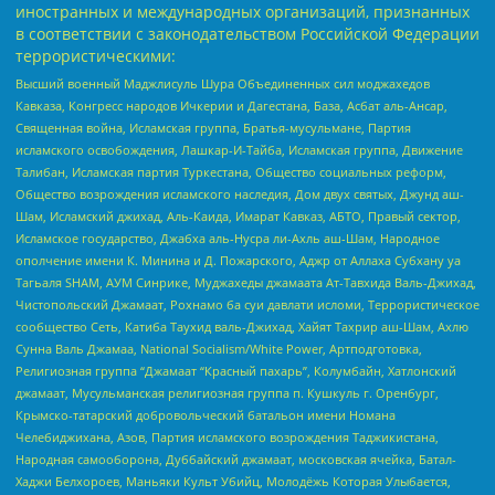
иностранных и международных организаций, признанных
в соответствии с законодательством Российской Федерации
террористическими:
Высший военный Маджлисуль Шура Объединенных сил моджахедов
Кавказа, Конгресс народов Ичкерии и Дагестана, База, Асбат аль-Ансар,
Священная война, Исламская группа, Братья-мусульмане, Партия
исламского освобождения, Лашкар-И-Тайба, Исламская группа, Движение
Талибан, Исламская партия Туркестана, Общество социальных реформ,
Общество возрождения исламского наследия, Дом двух святых, Джунд аш-
Шам, Исламский джихад, Аль-Каида, Имарат Кавказ, АБТО, Правый сектор,
Исламское государство, Джабха аль-Нусра ли-Ахль аш-Шам, Народное
ополчение имени К. Минина и Д. Пожарского, Аджр от Аллаха Субхану уа
Тагьаля SHAM, АУМ Синрике, Муджахеды джамаата Ат-Тавхида Валь-Джихад,
Чистопольский Джамаат, Рохнамо ба суи давлати исломи, Террористическое
сообщество Сеть, Катиба Таухид валь-Джихад, Хайят Тахрир аш-Шам, Ахлю
Сунна Валь Джамаа, National Socialism/White Power, Артподготовка,
Религиозная группа “Джамаат “Красный пахарь”, Колумбайн, Хатлонский
джамаат, Мусульманская религиозная группа п. Кушкуль г. Оренбург,
Крымско-татарский добровольческий батальон имени Номана
Челебиджихана, Азов, Партия исламского возрождения Таджикистана,
Народная самооборона, Дуббайский джамаат, московская ячейка, Батал-
Хаджи Белхороев, Маньяки Культ Убийц, Молодёжь Которая Улыбается,