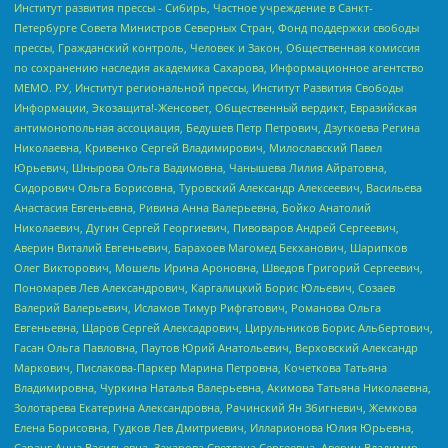
Институт развития прессы - Сибирь, Частное учреждение в Санкт-
Петербурге Совета Министров Северных Стран, Фонд поддержки свободы
прессы, Гражданский контроль, Человек и Закон, Общественная комиссия
по сохранению наследия академика Сахарова, Информационное агентство
МЕМО. РУ, Институт региональной прессы, Институт Развития Свободы
Информации, Экозащита!-Женсовет, Общественный вердикт, Евразийская
антимонопольная ассоциация, Бедушев Петр Петрович, Дзугкоева Регина
Николаевна, Кривенко Сергей Владимирович, Милославский Павел
Юрьевич, Шнырова Ольга Вадимовна, Чанышева Лилия Айратовна,
Сидорович Ольга Борисовна, Туровский Александр Алексеевич, Васильева
Анастасия Евгеньевна, Ривина Анна Валерьевна, Бойко Анатолий
Николаевич, Дугин Сергей Георгиевич, Пивоваров Андрей Сергеевич,
Аверин Виталий Евгеньевич, Барахоев Магомед Бекханович, Шарипков
Олег Викторович, Мошель Ирина Ароновна, Шведов Григорий Сергеевич,
Пономарев Лев Александрович, Каргалицкий Борис Юльевич, Созаев
Валерий Валерьевич, Исламов Тимур Рифгатович, Романова Ольга
Евгеньевна, Щаров Сергей Алексадрович, Цирульников Борис Альбертович,
Гасан Ольга Павловна, Паутов Юрий Анатольевич, Верховский Александр
Маркович, Пислакова-Паркер Марина Петровна, Кочеткова Татьяна
Владимировна, Чуркина Наталья Валерьевна, Акимова Татьяна Николаевна,
Золотарева Екатерина Александровна, Рачинский Ян Збигневич, Жемкова
Елена Борисовна, Гудков Лев Дмитриевич, Илларионова Юлия Юрьевна,
Саранг Анна Васильевна, Захарова Светлана Сергеевна, Аверин Владимир