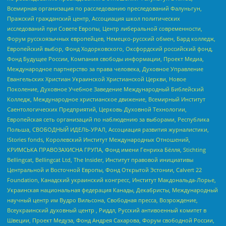
Всемирная организация по расследованию преследований Фалуньгун,
Пражский гражданский центр, Ассоциация школ политических
исследований при Совете Европы, Центр либеральной современности,
Форум русскоязычных европейцев, Немецко-русский обмен, Бард колледж,
Европейский выбор, Фонд Ходорковского, Оксфордский российский фонд,
Фонд Будущее России, Компания свободы информации, Проект Медиа,
Международное партнерство за права человека, Духовное Управление
Евангельских Христиан Украинской Христианской Церкви, Новое
Поколение, Духовное Учебное Заведение Международный Библейский
Колледж, Международное христианское движение, Всемирный Институт
Саентологических Предприятий, Церковь Духовной Технологии,
Европейская сеть организаций по наблюдению за выборами, Республика
Польша, СВОБОДНЫЙ ИДЕЛЬ-УРАЛ, Ассоциация развития журналистики,
IStories fonds, Королевский Институт Международных Отношений,
КРИМСЬКА ПРАВОЗАХИСНА ГРУПА, Фонд имени Генриха Бёлля, Stichting
Bellingcat, Bellingcat Ltd, The Insider, Институт правовой инициативы
Центральной и Восточной Европы, Фонд Открытой Эстонии, Calvert 22
Foundation, Канадский украинский конгресс, Институт Макдональда-Лорье,
Украинская национальная федерация Канады, Декабристы, Международный
научный центр им Вудро Вильсона, Свободная пресса, Возрождение,
Всеукраинский духовный центр , Риддл, Русский антивоенный комитет в
Швеции, Проект Медуза, Фонд Андрея Сахарова, Форум свободной России,