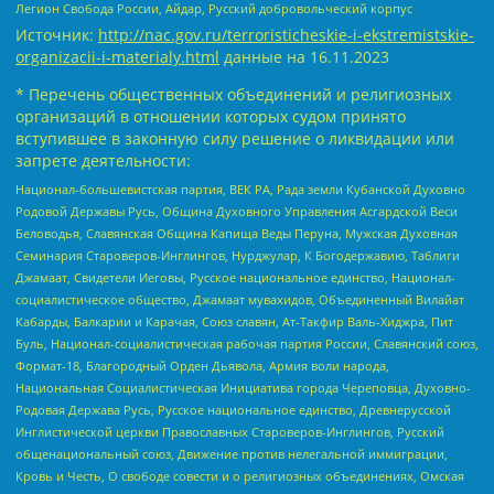
Легион Свобода России, Айдар, Русский добровольческий корпус
Источник:
http://nac.gov.ru/terroristicheskie-i-ekstremistskie-
organizacii-i-materialy.html
данные на
16.11.2023
* Перечень общественных объединений и религиозных
организаций в отношении которых судом принято
вступившее в законную силу решение о ликвидации или
запрете деятельности:
Национал-большевистская партия, ВЕК РА, Рада земли Кубанской Духовно
Родовой Державы Русь, Община Духовного Управления Асгардской Веси
Беловодья, Славянская Община Капища Веды Перуна, Мужская Духовная
Семинария Староверов-Инглингов, Нурджулар, К Богодержавию, Таблиги
Джамаат, Свидетели Иеговы, Русское национальное единство, Национал-
социалистическое общество, Джамаат мувахидов, Объединенный Вилайат
Кабарды, Балкарии и Карачая, Союз славян, Ат-Такфир Валь-Хиджра, Пит
Буль, Национал-социалистическая рабочая партия России, Славянский союз,
Формат-18, Благородный Орден Дьявола, Армия воли народа,
Национальная Социалистическая Инициатива города Череповца, Духовно-
Родовая Держава Русь, Русское национальное единство, Древнерусской
Инглистической церкви Православных Староверов-Инглингов, Русский
общенациональный союз, Движение против нелегальной иммиграции,
Кровь и Честь, О свободе совести и о религиозных объединениях, Омская