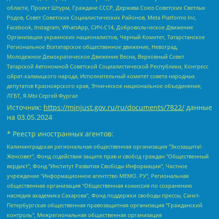
области, Проект Штурм, Граждане СССР, Держава Союз Советских Светлых
Родов, Совет Советских Социалистических Районов, Meta Platforms Inc,
Facebook, Instagram, WhatsApp, СИЧ-С14, Добровольческое Движение
Организации украинских националистов, Черный Комитет, Татарстанское
Региональное Всетатарское общественное движение, Невоград,
Молодежное Демократическое Движение Весна, Верховный Совет
Татарской Автономной Советской Социалистической Республики, Конгресс
ойрат-калмыцкого народа, Исполнительный комитет совета народных
депутатов Красноярского края, Этническое национальное объединение,
ЛГБТ, Я.МЫ Сергей Фургал
Источник:
https://minjust.gov.ru/ru/documents/7822/
данные
на
03.05.2024
* Реестр иностранных агентов:
Калининградская региональная общественная организация "Экозащита!-Женсовет", Фонд содействия защите прав и свобод граждан "Общественный вердикт", Фонд "Институт Развития Свободы Информации", Частное учреждение "Информационное агентство МЕМО. РУ", Региональная общественная организация "Общественная комиссия по сохранению наследия академика Сахарова", Фонд поддержки свободы прессы, Санкт-Петербургская общественная правозащитная организация "Гражданский контроль", Межрегиональная общественная организация "Информационно-просветительский центр "Мемориал", Региональный Фонд "Центр Защиты Прав Средств Массовой Информации", с 05.12.2023 Фонд "Центр Защиты Прав Средств массовой информации", Региональная общественная благотворительная организация помощи беженцам и мигрантам "Гражданское содействие", Негосударственное образовательное учреждение дополнительного профессионального образования (повышение квалификации) специалистов "АКАДЕМИЯ ПО ПРАВАМ ЧЕЛОВЕКА", Свердловская региональная общественная организация "Сутяжник", Автономная некоммерческая организация "Центр независимых социологических исследований", Союз общественных объединений "Российский исследовательский центр по правам человека", Региональное общественное учреждение научно-информационный центр "МЕМОРИАЛ", Некоммерческая организация "Фонд защиты гласности", Автономная некоммерческая организация "Институт прав человека", Городская общественная организация "Екатеринбургское общество "МЕМОРИАЛ", Городская общественная организация "Рязанское историко-просветительское и правозащитное общество "Мемориал" (Рязанский Мемориал), Челябинский региональный орган общественной самодеятельности – женское общественное объединение "Женщины Евразии", Челябинский региональный орган общественной самодеятельности "Уральская правозащитная группа", Фонд содействия защите здоровья и социальной справедливости имени Андрея Рылькова, Автономная Некоммерческая Организация "Аналитический Центр Юрия Левады", Автономная некоммерческая организация социальной поддержки населения "Проект Апрель", Региональная общественная организация помощи женщинам и детям, находящимся в кризисной ситуации "Информационно-методический центр "Анна", Фонд содействия развитию массовых коммуникаций и правовому просвещению "Так-так-Так", Фонд содействия устойчивому развитию "Серебряная тайга", Свердловский региональный общественный фонд социальных проектов "Новое время", "Idel.Реалии", Кавказ.Реалии, Крым.Реалии, Телеканал Настоящее Время, Татаро-башкирская служба Радио Свобода (Azatliq Radiosi), Радио Свободная Европа/Радио Свобода (PCE/PC), "Сибирь.Реалии", "Фактограф", Благотворительный фонд помощи осужденным и их семьям, Автономная некоммерческая организация "Институт глобализации и социальных движений", Фонд "В защиту прав заключенных", Частное учреждение "Центр поддержки и содействия развитию средств массовой информации", Пензенский региональный общественный благотворительный фонд "Гражданский союз", "Север.Реалии", Некоммерческая организация Фонд "Правовая инициатива", Общество с ограниченной ответственностью "Радио Свободная Европа/Радио Свобода", Чешское информационное агентство "MEDIUM-ORIENT", Красноярская региональная общественная организация "Мы против СПИДа", Камалягин Денис Николаевич, Маркелов Сергей Евгеньевич, Пономарев Лев Александрович, Савицкая Людмила Алексеевна, Автономная некоммерческая организация "Центр по работе с проблемой насилия "НАСИЛИЮ.НЕТ", Межрегиональный профессиональный союз работников здравоохранения "Альянс врачей", Юридическое лицо, зарегистрированное в Латвийской Республике, SIA "Medusa Project" (регистрационный номер 40103797863, дата регистрации 10.06.2014), Некоммерческая организация "Фонд по борьбе с коррупцией", Автономная некоммерческая организация "Институт права и публичной политики", Баданин Роман Сергеевич, Гликин Максим Александрович, Железнова Мария Михайловна, Лукьянова Юлия Сергеевна, Маетная Елизавета Витальевна, Маняхин Петр Борисович, Чуракова Ольга Владимировна, Ярош Юлия Петровна, Юридическое лицо "The Insider SIA", зарегистрированное в Риге, Латвийская Республика (дата регистрации 26.06.2015), являющееся администратором доменного имени интернет-издания "The Insider SIA", https://theins.ru, Постернак Алексей Евгеньевич, Рубин Михаил Аркадьевич, Анин Роман Александрович, Юридическое лицо Istories fonds, зарегистрированное в Латвийской Республике (регистрационный номер 50008295751, дата регистрации 24.02.2020), Великовский Дмитрий Александрович, Долинина Ирина Николаевна, Мароховская Алеся Алексеевна, Шлейнов Роман Юрьевич, Шмагун Олеся Валентиновна, Общество с ограниченной ответственностью "Альтаир 2021", Общество с ограниченной ответственностью "Вега 2021", Общество с ограниченной ответственностью "Главный редактор 2021", Общество с ограниченной ответственностью "Ромашки монолит", Важенков Артем Валерьевич, Ивановская областная общественная организация "Центр гендерных исследований", Гурман Юрий Альбертович, Медиапроект "ОВД-Инфо", Егоров Владимир Владимирович, Жилинский Владимир Александрович, Общество с ограниченной ответственностью "ЗП", Иванова София Юрьевна, Карезина Инна Павловна, Кильтау Екатерина Викторовна, Петров Алексей Викторович, Пискунов Сергей Евгеньевич, Смирнов Сергей Сергеевич, Тихонов Михаил Сергеевич, Общество с ограниченной ответственностью "ЖУРНАЛИСТ-ИНОСТРАННЫЙ АГЕНТ", Арапова Галина Юрьевна, Вольтская Татьяна Анатольевна, Американская компания "Mason G.E.S. Anonymous Foundation" (США), являющаяся владельцем интернет-издания https://mnews.world/, Компания "Stichting Bellingcat", зарегистрированная в Нидерландах (дата регистрации 11.07.2018), Захаров Андрей Вячеславович, Клепиковская Екатерина Дмитриевна, Общество с ограниченной ответственностью "МЕМО", Перл Роман Александрович, Симонов Евгений Алексеевич, Соловьева Елена Анатольевна, Сотников Даниил Владимирович, Сурначева Елизавета Дмитриевна, Автономная некоммерческая организация по защите прав человека и информированию населения "Якутия – Наше Мнение", Общество с ограниченной ответственностью "Москоу диджитал медиа", с 26.01.2023 Общество с ограниченной ответственностью "Чайка Белые сады", Ветошкина Валерия Валерьевна, Заговора Максим Александрович, Межрегиональное общественное движение "Российская ЛГБТ - сеть", Оленичев Максим Владимирович, Павлов Иван Юрьевич, Скворцова Елена Сергеевна, Общество с ограниченной ответственностью "Как бы инагент", Кочетков Игорь Викторович, Общество с ограниченной ответственностью "Честные выборы", Еланчик Олег Александрович, Общество с ограниченной ответственностью "Нобелевский призыв", Гималова Регина Эмилевна, Григорьев Андрей Валерьевич, Григорьева Алина Александровна, Ассоциация по содействию защите прав призывников, альтернативнослужащих и военнослужащих "Правозащитная группа "Гражданин.Армия.Право", Хисамова Регина Фаритовна, Автономная некоммерческая организация по реализации социально-правовых программ "Лилит", Дальневосточное общественное движение "Маяк", Санкт-Петербургская ЛГБТ-инициативная группа "Выход", Инициативная группа ЛГБТ+ "Реверс", Алексеев Андрей Викторович, Бекбулатова Таисия Львовна, Беляев Иван Михайлович, Владыкина Елена Сергеевна, Гельман Марат Александрович, Никульшина Вероника Юрьевна, Толоконникова Надежда Андреевна, Шендерович Виктор Анатольевич, Общество с ограниченной ответственностью "Данное сообщение", Общество с ограниченной ответственностью Издательский дом "Новая глава", Айнбиндер Александра Александровна, Московский комьюнити-центр для ЛГБТ+инициатив, Благотворительный фонд развития филантропии, Deutsche Welle (Германия, Kurt-Schumacher-Strasse 3, 53113 Bonn), Борзунова Мария Михайловна, Воробьев Виктор Викторович, Голубева Анна Львовна, Константинова Алла Михайловна, Малкова Ирина Владимировна, Мурадов Мурад Абдулгалимович, Осетинская Елизавета Николаевна, Понасенков Евгений Николаевич, Ганапольский Матвей Юрьевич, Киселев Евгений Алексеевич, Борухович Ирина Григорьевна, Дремин Иван Тимофеевич, Дубровский Дмитрий Викторович, Красноярская региональная общественная организация поддержки и развития альтернативных образовательных технологий и межкультурных коммуникаций "ИНТЕРРА", Маяковская Екатерина Алексеевна, Фейгин Марк Захарович, Филимонов Андрей Викторович, Дзугкоева Регина Николаевна, Доброхотов Роман Александрович, Дудь Юрий Александрович, Елкин Сергей Владимирович, Кругликов Кирилл Игоревич, Сабунаева Мария Леонидовна, Семенов Алексей Владимирович, Шаинян Карен Багратович, Шульман Екатерина Михайловна, Асафьев Артур Валерьевич, Вахштайн Виктор Семенович, Венедиктов Алексей Алексеевич, Лушникова Екатерина Евгеньевна, Волков Леонид Михайлович, Невзоров Александр Глебович, Пархоменко Сергей Борисович, Сироткин Ярослав Николаевич, Кара-Мурза Владимир Владимирович, Баранова Наталья Владимировна, Гозман Леонид Яковлевич, Кагарлицкий Борис Юльевич, Климарев Михаил Валерьевич, Милов Владимир Станиславович, Автономная некоммерческая организация Краснодарский центр современного искусства "Типография", Моргенштерн Алишер Тагирович, Соболь Любовь Эдуардовна, Общество с ограниченной ответственностью "ЛИЗА НОРМ", Каспаров Гарри Кимович, Ходорковский Михаил Борисович, Общество с ограниченной ответственностью "Апрельские тезисы", Данилович Ирина Брониславовна, Кашин Олег Владимирович, Петров Николай Владимирович, Пивоваров Алексей Владимирович, Соколов Михаил Владимирович, Цветкова Юлия Владимировна, Чичваркин Евгений Александрович, Комитет против пыток/Команда против пыток, Общество с ограниченной ответственностью "Первый научный", Общество с ограниченной ответственностью "Вертолет и ко", Белоцерковская Вероника Борисовна, Кац Максим Евгеньевич, Лазарева Татьяна Юрьевна, Шаведдинов Руслан Табризович, Яшин Илья Валерьевич, Общество с ограниченной ответственностью "Иноагент ААВ", Алешковский Дмитрий Петрович, Альбац Евгения Марковна, Быков Дмитрий Львович, Галямина Юлия Евгеньевна, Лойко Сергей Леонидович, Мартынов Кирилл Константинович, Медведев Сергей Александрович, Крашенинников Федор Геннадиевич, Гордеева Катерина Вл