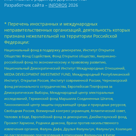
Разработчик сайта –
INFOROS
2026
* Перечень иностранных и международных
неправительственных организаций, деятельность которых
признана нежелательной на территории Российской
Федерации:
Национальный фонд в поддержку демократии, Институт Открытое
Общество Фонд Содействия, Фонд Открытое общество, Американо-
российский фонд по экономическому и правовому развитию,
Национальный Демократический Институт Международных Отношений,
MEDIA DEVELOPMENT INVESTMENT FUND, Международный Республиканский
Институт, Открытая Россия, Институт современной России, Черноморский
фонд регионального сотрудничества, Европейская Платформа за
Демократические Выборы, Международный центр электоральных
исследований, Германский фонд Маршалла Соединенных Штатов,
Тихоокеанский центр защиты окружающей среды и природных ресурсов,
Свободная Россия, Всемирный конгресс украинцев, Атлантический совет,
Человек в беде, Европейский фонд за демократию, Джеймстаунский фонд,
Прожект Хармони, Родники дракона, Врачи против насильственного
извлечения органов, Фалунь Дафа, Друзья Фалуньгун, Фалуньгун, Коалиция
по расследованию преследования в отношении Фалуньгун в Китае,