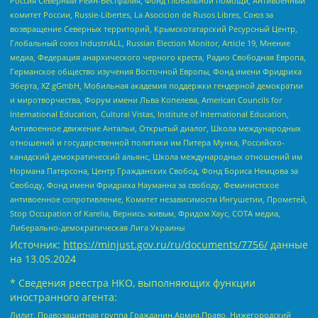
Россия Северный Рейн-Вестфалия, Фонд глобальной помощи, Антивоенный
комитет России, Russie-Libertes, La Asocicion de Rusos Libres, Союз за
возвращение Северных территорий, Крымскотатарский Ресурсный Центр,
Глобальный союз IndustriALL, Russian Election Monitor, Article 19, Мнение
медиа, Федерация анархического черного креста, Радио Свободная Европа,
Германское общество изучения Восточной Европы, Фонд имени Фридриха
Эберта, XZ gGmbH, Мобильная академия поддержки гендерной демократии
и миротворчества, Форум имени Льва Копелева, American Councils for
International Education, Cultural Vistas, Institute of International Education,
Антивоенное движение Антальи, Открытый диалог, Школа международных
отношений и государственной политики им Питера Мунка, Российско-
канадский демократический альянс, Школа международных отношений им
Нормана Патерсона, Центр Гражданских Свобод, Фонд Бориса Немцова за
Свободу, Фонд имени Фридриха Науманна за свободу, Феминистское
антивоенное сопротивление, Комитет независимости Ингушетии, Прометей,
Stop Occupation of Karelia, Вернись живым, Фридом Хаус, СОТА медиа,
Либерально-демократическая Лига Украины
Источник:
https://minjust.gov.ru/ru/documents/7756/
данные
на
13.05.2024
* Сведения реестра НКО, выполняющих функции
иностранного агента:
Лилит, Правозащитная группа Гражданин.Армия.Право, Нижегородский