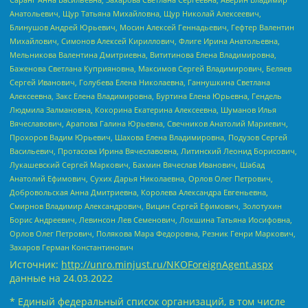
Анатольевич, Щур Татьяна Михайловна, Щур Николай Алексеевич,
Блинушов Андрей Юрьевич, Мосин Алексей Геннадьевич, Гефтер Валентин
Михайлович, Симонов Алексей Кириллович, Флиге Ирина Анатольевна,
Мельникова Валентина Дмитриевна, Вититинова Елена Владимировна,
Баженова Светлана Куприяновна, Максимов Сергей Владимирович, Беляев
Сергей Иванович, Голубева Елена Николаевна, Ганнушкина Светлана
Алексеевна, Закс Елена Владимировна, Буртина Елена Юрьевна, Гендель
Людмила Залмановна, Кокорина Екатерина Алексеевна, Шуманов Илья
Вячеславович, Арапова Галина Юрьевна, Свечников Анатолий Мариевич,
Прохоров Вадим Юрьевич, Шахова Елена Владимировна, Подузов Сергей
Васильевич, Протасова Ирина Вячеславовна, Литинский Леонид Борисович,
Лукашевский Сергей Маркович, Бахмин Вячеслав Иванович, Шабад
Анатолий Ефимович, Сухих Дарья Николаевна, Орлов Олег Петрович,
Добровольская Анна Дмитриевна, Королева Александра Евгеньевна,
Смирнов Владимир Александрович, Вицин Сергей Ефимович, Золотухин
Борис Андреевич, Левинсон Лев Семенович, Локшина Татьяна Иосифовна,
Орлов Олег Петрович, Полякова Мара Федоровна, Резник Генри Маркович,
Захаров Герман Константинович
Источник:
http://unro.minjust.ru/NKOForeignAgent.aspx
данные на
24.03.2022
* Единый федеральный список организаций, в том числе