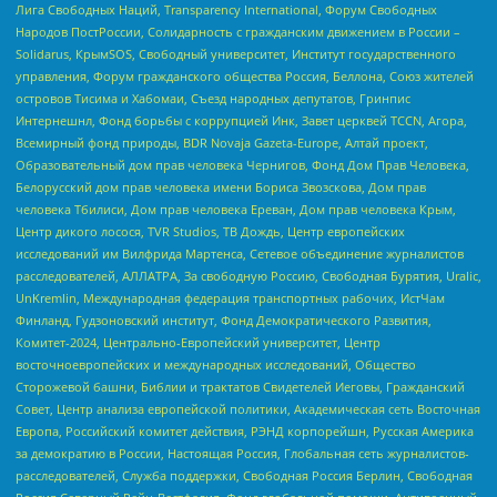
Лига Свободных Наций, Transparеncy International, Форум Свободных
Народов ПостРоссии, Солидарность с гражданским движением в России –
Solidarus, КрымSOS, Свободный университет, Институт государственного
управления, Форум гражданского общества Россия, Беллона, Союз жителей
островов Тисима и Хабомаи, Съезд народных депутатов, Гринпис
Интернешнл, Фонд борьбы с коррупцией Инк, Завет церквей TCCN, Агора,
Всемирный фонд природы, BDR Novaja Gazeta-Europe, Алтай проект,
Образовательный дом прав человека Чернигов, Фонд Дом Прав Человека,
Белорусский дом прав человека имени Бориса Звозскова, Дом прав
человека Тбилиси, Дом прав человека Ереван, Дом прав человека Крым,
Центр дикого лосося, TVR Studios, ТВ Дождь, Центр европейских
исследований им Вилфрида Мартенса, Сетевое объединение журналистов
расследователей, АЛЛАТРА, За свободную Россию, Свободная Бурятия, Uralic,
UnKremlin, Международная федерация транспортных рабочих, ИстЧам
Финланд, Гудзоновский институт, Фонд Демократического Развития,
Комитет-2024, Центрально-Европейский университет, Центр
восточноевропейских и международных исследований, Общество
Сторожевой башни, Библии и трактатов Свидетелей Иеговы, Гражданский
Совет, Центр анализа европейской политики, Академическая сеть Восточная
Европа, Российский комитет действия, РЭНД корпорейшн, Русская Америка
за демократию в России, Настоящая Россия, Глобальная сеть журналистов-
расследователей, Служба поддержки, Свободная Россия Берлин, Свободная