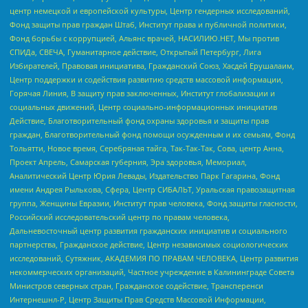
центр немецкой и европейской культуры, Центр гендерных исследований,
Фонд защиты прав граждан Штаб, Институт права и публичной политики,
Фонд борьбы с коррупцией, Альянс врачей, НАСИЛИЮ.НЕТ, Мы против
СПИДа, СВЕЧА, Гуманитарное действие, Открытый Петербург, Лига
Избирателей, Правовая инициатива, Гражданский Союз, Хасдей Ерушалаим,
Центр поддержки и содействия развитию средств массовой информации,
Горячая Линия, В защиту прав заключенных, Институт глобализации и
социальных движений, Центр социально-информационных инициатив
Действие, Благотворительный фонд охраны здоровья и защиты прав
граждан, Благотворительный фонд помощи осужденным и их семьям, Фонд
Тольятти, Новое время, Серебряная тайга, Так-Так-Так, Сова, центр Анна,
Проект Апрель, Самарская губерния, Эра здоровья, Мемориал,
Аналитический Центр Юрия Левады, Издательство Парк Гагарина, Фонд
имени Андрея Рылькова, Сфера, Центр СИБАЛЬТ, Уральская правозащитная
группа, Женщины Евразии, Институт прав человека, Фонд защиты гласности,
Российский исследовательский центр по правам человека,
Дальневосточный центр развития гражданских инициатив и социального
партнерства, Гражданское действие, Центр независимых социологических
исследований, Сутяжник, АКАДЕМИЯ ПО ПРАВАМ ЧЕЛОВЕКА, Центр развития
некоммерческих организаций, Частное учреждение в Калининграде Совета
Министров северных стран, Гражданское содействие, Трансперенси
Интернешнл-Р, Центр Защиты Прав Средств Массовой Информации,