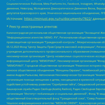
Социалистических Районов, Meta Platforms Inc, Facebook, Instagram, Wha
движение, Невоград, Молодежное Демократическое Движение Весна, Верхов
депутатов Красноярского края, Этническое национальное объединение, ЛГ
Источник:
https://minjust.gov.ru/ru/documents/7822/
данные
* Реестр иностранных агентов:
Калининградская региональная общественная организация "Экозащита!-Женсовет", Фонд содействия защите прав и свобод граждан "Общественный вердикт", Фонд "Институт Развития Свободы Информации", Частное учреждение "Информационное агентство МЕМО. РУ", Региональная общественная организация "Общественная комиссия по сохранению наследия академика Сахарова", Фонд поддержки свободы прессы, Санкт-Петербургская общественная правозащитная организация "Гражданский контроль", Межрегиональная общественная организация "Информационно-просветительский центр "Мемориал", Региональный Фонд "Центр Защиты Прав Средств Массовой Информации", с 05.12.2023 Фонд "Центр Защиты Прав Средств массовой информации", Региональная общественная благотворительная организация помощи беженцам и мигрантам "Гражданское содействие", Негосударственное образовательное учреждение дополнительного профессионального образования (повышение квалификации) специалистов "АКАДЕМИЯ ПО ПРАВАМ ЧЕЛОВЕКА", Свердловская региональная общественная организация "Сутяжник", Автономная некоммерческая организация "Центр независимых социологических исследований", Союз общественных объединений "Российский исследовательский центр по правам человека", Региональное общественное учреждение научно-информационный центр "МЕМОРИАЛ", Некоммерческая организация "Фонд защиты гласности", Автономная некоммерческая организация "Институт прав человека", Городская общественная организация "Екатеринбургское общество "МЕМОРИАЛ", Городская общественная организация "Рязанское историко-просветительское и правозащитное общество "Мемориал" (Рязанский Мемориал), Челябинский региональный орган общественной самодеятельности – женское общественное объединение "Женщины Евразии", Челябинский региональный орган общественной самодеятельности "Уральская правозащитная группа", Фонд содействия защите здоровья и социальной справедливости имени Андрея Рылькова, Автономная Некоммерческая Организация "Аналитический Центр Юрия Левады", Автономная некоммерческая организация социальной поддержки населения "Проект Апрель", Региональная общественная организация помощи женщинам и детям, находящимся в кризисной ситуации "Информационно-методический центр "Анна", Фонд содействия развитию массовых коммуникаций и правовому просвещению "Так-так-Так", Фонд содействия устойчивому развитию "Серебряная тайга", Свердловский региональный общественный фонд социальных проектов "Новое время", "Idel.Реалии", Кавказ.Реалии, Крым.Реалии, Телеканал Настоящее Время, Татаро-башкирская служба Радио Свобода (Azatliq Radiosi), Радио Свободная Европа/Радио Свобода (PCE/PC), "Сибирь.Реалии", "Фактограф", Благотворительный фонд помощи осужденным и их семьям, Автономная некоммерческая организация "Институт глобализации и социальных движений", Фонд "В защиту прав заключенных", Частное учреждение "Центр поддержки и содействия развитию средств массовой информации", Пензенский региональный общественный благотворительный фонд "Гражданский союз", "Север.Реалии", Некоммерческая организация Фонд "Правовая инициатива", Общество с ограниченной ответственностью "Радио Свободная Европа/Радио Свобода", Чешское информационное агентство "MEDIUM-ORIENT", Красноярская региональная общественная организация "Мы против СПИДа", Камалягин Денис Николаевич, Маркелов Сергей Евгеньевич, Пономарев Лев Александрович, Савицкая Людмила Алексеевна, Автоно