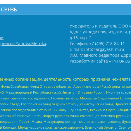
 СВЯЗЬ
Учредитель и издатель ООО 
Адрес учредителя, издателя, р
зи
д.13, кор. 2
рвисов Yandex.Metrika,
Телефон: +7 (495) 718-84-11
E-mail: info@argayash-m.ru
И.О. главного редактора Доро
Разработчик сайта –
INFOROS
енных организаций, деятельность которых признана нежелате
 Фонд Содействия, Фонд Открытое общество, Американо-российский фонд по э
 Международный Республиканский Институт, Открытая Россия, Институт совре
р электоральных исследований, Германский фонд Маршалла Соединенных Штатов
еловек в беде, Европейский фонд за демократию, Джеймстаунский фонд, Прожект
дованию преследования в отношении Фалуньгун в Китае, Всемирная организация 
беральной современности, Форум русскоязычных европейцев, Немецко-русский о
формации, Проект Медиа, Международное партнерство за права человека, Духов
 Колледж, Международное христианское движение, Всемирный Институт Саентол