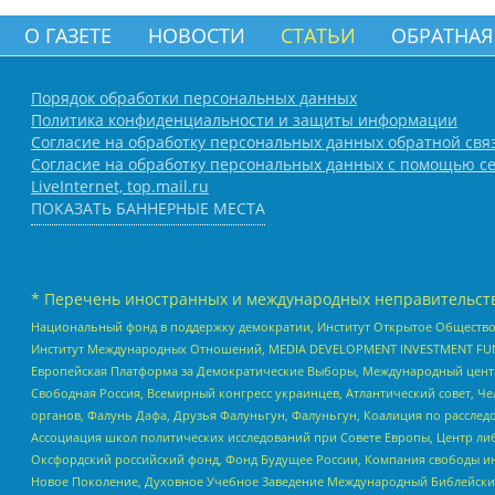
О ГАЗЕТЕ
НОВОСТИ
СТАТЬИ
ОБРАТНАЯ
Порядок обработки персональных данных
Политика конфиденциальности и защиты информации
Согласие на обработку персональных данных обратной свя
Согласие на обработку персональных данных с помощью се
LiveInternet, top.mail.ru
ПОКАЗАТЬ БАННЕРНЫЕ МЕСТА
* Перечень иностранных и международных неправительств
Национальный фонд в поддержку демократии, Институт Открытое Общество
Институт Международных Отношений, MEDIA DEVELOPMENT INVESTMENT FUND,
Европейская Платформа за Демократические Выборы, Международный цент
Свободная Россия, Всемирный конгресс украинцев, Атлантический совет, Ч
органов, Фалунь Дафа, Друзья Фалуньгун, Фалуньгун, Коалиция по рассле
Ассоциация школ политических исследований при Совете Европы, Центр ли
Оксфордский российский фонд, Фонд Будущее России, Компания свободы ин
Новое Поколение, Духовное Учебное Заведение Международный Библейский