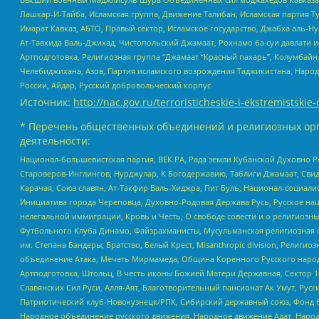
Лашкар-И-Тайба, Исламская группа, Движение Талибан, Исламская партия Т
Имарат Кавказ, АБТО, Правый сектор, Исламское государство, Джабха аль-
Ат-Тавхида Валь-Джихад, Чистопольский Джамаат, Рохнамо ба суи давлати и
Артподготовка, Религиозная группа “Джамаат “Красный пахарь”, Колумбайн
Челебиджихана, Азов, Партия исламского возрождения Таджикистана, Народ
России, Айдар, Русский добровольческий корпус
Источник:
http://nac.gov.ru/terroristicheskie-i-ekstremistskie-
* Перечень общественных объединений и религиозных орг
деятельности:
Национал-большевистская партия, ВЕК РА, Рада земли Кубанской Духовно
Староверов-Инглингов, Нурджулар, К Богодержавию, Таблиги Джамаат, Сви
Карачая, Союз славян, Ат-Такфир Валь-Хиджра, Пит Буль, Национал-социал
Инициатива города Череповца, Духовно-Родовая Держава Русь, Русское н
нелегальной иммиграции, Кровь и Честь, О свободе совести и о религиоз
Футбольного Клуба Динамо, Файзрахманисты, Мусульманская религиозная о
им. Степана Бандеры, Братство, Белый Крест, Misanthropic division, Рели
объединение Атака, Мечеть Мирмамеда, Община Коренного Русского народа
Артподготовка, Штольц, В честь иконы Божией Матери Державная, Сектор 1
Славянских Сил Руси, Алля-Аят, Благотворительный пансионат Ак Умут, Русск
Патриотический клуб-Новокузнецк/РПК, Сибирский державный союз, Фонд б
Народное объединение русского движения, Народное движение Адат, Народ