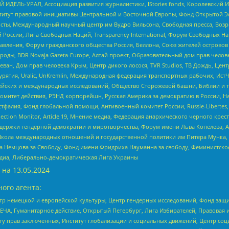
 ИДЕЛЬ-УРАЛ, Ассоциация развития журналистики, IStories fonds, Королевск
r, Институт правовой инициативы Центральной и Восточной Европы, Фонд Открытой Э
ты, Международный научный центр им Вудро Вильсона, Свободная пресса, Возро
России, Лига Свободных Наций, Transparеncy International, Форум Свободных Н
правления, Форум гражданского общества Россия, Беллона, Союз жителей острово
роды, BDR Novaja Gazeta-Europe, Алтай проект, Образовательный дом прав челов
еван, Дом прав человека Крым, Центр дикого лосося, TVR Studios, ТВ Дождь, Це
урятия, Uralic, UnKremlin, Международная федерация транспортных рабочих, Ист
ейских и международных исследований, Общество Сторожевой башни, Библии и тр
омитет действия, РЭНД корпорейшн, Русская Америка за демократию в России, Н
фалия, Фонд глобальной помощи, Антивоенный комитет России, Russie-Libertes, L
lection Monitor, Article 19, Мнение медиа, Федерация анархического черного кр
и гендерной демократии и миротворчества, Форум имени Льва Копелева, American C
г, Школа международных отношений и государственной политики им Питера Мунка
 Немцова за Свободу, Фонд имени Фридриха Науманна за свободу, Феминистско
медиа, Либерально-демократическая Лига Украины
 на
13.05.2024
ого агента:
р немецкой и европейской культуры, Центр гендерных исследований, Фонд защи
ЧА, Гуманитарное действие, Открытый Петербург, Лига Избирателей, Правовая 
иту прав заключенных, Институт глобализации и социальных движений, Центр 