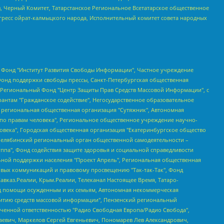
в, Черный Комитет, Татарстанское Региональное Всетатарское общественное
гресс ойрат-калмыцкого народа, Исполнительный комитет совета народных
евосточное общественное движение "Маяк", Санкт-Петербургская ЛГБТ-инициативная группа "Выход", Инициативная группа ЛГБТ+ "Реверс", Алексеев Андрей Викторович, Бекбулатова Таисия Львовна, Беляев Иван Михайлович, Владыкина Елена Сергеевна, Гельман Марат Александрович, Никульшина Вероника Юрьевна, Толоконникова Надежда Андреевна, Шендерович Виктор Анатольевич, Общество с ограниченной ответственностью "Данное сообщение", Общество с ограниченной ответственностью Издательский дом "Новая глава", Айнбиндер Александра Александровна, Московский комьюнити-центр для ЛГБТ+инициатив, Благотворительный фонд развития филантропии, Deutsche Welle (Германия, Kurt-Schumacher-Strasse 3, 53113 Bonn), Борзунова Мария Михайловна, Воробьев Виктор Викторович, Голубева Анна Львовна, Константинова Алла Михайловна, Малкова Ирина Владимировна, Мурадов Мурад Абдулгалимович, Осетинская Елизавета Николаевна, Понасенков Евгений Николаевич, Ганапольский Матвей Юрьевич, Киселев Евгений Алексеевич, Борухович Ирина Григорьевна, Дремин Иван Тимофеевич, Дубровский Дмитрий Викторович, Красноярская региональная общественная организация поддержки и развития альтернативных образовательных технологий и межкультурных коммуникаций "ИНТЕРРА", Маяковская Екатерина Алексеевна, Фейгин Марк Захарович, Филимонов Андрей Викторович, Дзугкоева Регина Николаевна, Доброхотов Роман Александрович, Дудь Юрий Александрович, Елкин Сергей Владимирович, Кругликов Кирилл Игоревич, Сабунаева Мария Леонидовна, Семенов Алексей Владимирович, Шаинян Карен Багратович, Шульман Екатерина Михайловна, Асафьев Артур Валерьевич, Вахштайн Виктор Семенович, Венедиктов Алексей Алексеевич, Лушникова Екатерина Евгеньевна, Волков Леонид Михайлович, Невзоров Александр Глебович, Пархоменко Сергей Борисович, Сироткин Ярослав Николаевич, Кара-Мурза Владимир Владимирович, Баранова Наталья Владимировна, Гозман Леонид Яковлевич, Кагарлицкий Борис Юльевич, Климарев Михаил Валерьевич, Милов Владимир Станиславович, Автономная некоммерческая организация Краснодарский центр современного искусства "Типография", Моргенштерн Алишер Тагирович, Соболь Любовь Эдуардовна, Общество с ограниченной ответственностью "ЛИЗА НОРМ", Каспаров Гарри Кимович, Ходорковский Михаил Борисович, Общество с ограниченной ответственностью "Апрельские тезисы", Данилович Ирина Брониславовна, Кашин Олег Владимирович, Петров Николай Владимирович, Пивоваров Алексей Владимирович, Соколов Михаил Владимирович, Цветкова Юлия Владимировна, Чичваркин Евгений Александрович, Комитет против пыток/Команда против пыток, Общество с ограниченной ответственностью "Первый научный", Общество с ограниченной ответственностью "Вертолет и ко", Белоцерковская Вероника Борисовна, Кац Максим Евгеньевич, Лазарева Татьяна Юрьевна, Шаведдинов Руслан Табризович, Яшин Илья Валерьевич, Общество с ограниченной ответственностью "Иноагент ААВ", Алешковский Дмитрий Петрович, Альбац Евгения Марковна, Быков Дмитрий Львович, Галямина Юлия Евгеньевна, Лойко Сергей Леонидович, Мартынов Кирилл Константинович, Медведев Сергей Александрович, Крашенинников Федор Геннадиевич, Гордеева Катерина Вл