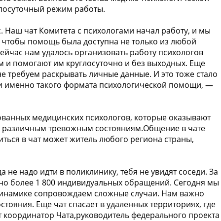
глосуточный режим работы.
. Наш чат Комитета с психологами начал работу, и мы
, чтобы помощь была доступна не только из любой
сейчас нам удалось организовать работу психологов
 и помогают им круглосуточно и без выходных. Еще
не требуем раскрывать личные данные. И это тоже стало
и именно такого формата психологической помощи, —
ованных медицинских психологов, которые оказывают
о различным тревожным состояниям.Общение в чате
ться в чат может житель любого региона страны,
не надо идти в поликлинику, тебя не увидят соседи. За
но более 1 800 индивидуальных обращений. Сегодня мы
динамике сопровождаем сложные случаи. Нам важно
тояния. Еще чат спасает в удаленных территориях, где
т координатор Чата,руководитель федерального проекта