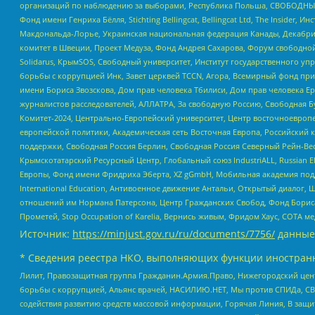
организаций по наблюдению за выборами, Республика Польша, СВОБОДНЫЙ
Фонд имени Генриха Бёлля, Stichting Bellingcat, Bellingcat Ltd, The Inside
Макдональда-Лорье, Украинская национальная федерация Канады, Декабрис
комитет в Швеции, Проект Медуза, Фонд Андрея Сахарова, Форум свободной 
Solidarus, КрымSOS, Свободный университет, Институт государственного у
борьбы с коррупцией Инк, Завет церквей TCCN, Агора, Всемирный фонд при
имени Бориса Звозскова, Дом прав человека Тбилиси, Дом прав человека Ер
журналистов расследователей, АЛЛАТРА, За свободную Россию, Свободная Б
Комитет-2024, Центрально-Европейский университет, Центр восточноевроп
европейской политики, Академическая сеть Восточная Европа, Российский к
поддержки, Свободная Россия Берлин, Свободная Россия Северный Рейн-Вест
Крымскотатарский Ресурсный Центр, Глобальный союз IndustriALL, Russian E
Европы, Фонд имени Фридриха Эберта, XZ gGmbH, Мобильная академия поддержк
International Education, Антивоенное движение Антальи, Открытый диало
отношений им Нормана Патерсона, Центр Гражданских Свобод, Фонд Бориса
Прометей, Stop Occupation of Karelia, Вернись живым, Фридом Хаус, СОТА 
Источник:
https://minjust.gov.ru/ru/documents/7756/
данные
* Сведения реестра НКО, выполняющих функции иностранн
Лилит, Правозащитная группа Гражданин.Армия.Право, Нижегородский цент
борьбы с коррупцией, Альянс врачей, НАСИЛИЮ.НЕТ, Мы против СПИДа, СВЕ
содействия развитию средств массовой информации, Горячая Линия, В защ