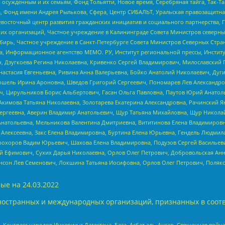
ужденным и их семьям, Фонд Тольятти, Новое время, Серебряная тайга, Так-Так-
, Фонд имени Андрея Рылькова, Сфера, Центр СИБАЛЬТ, Уральская правозащитна
невосточный центр развития гражданских инициатив и социального партнерства, 
 организаций, Частное учреждение в Калининграде Совета Министров северных 
бирь, Частное учреждение в Санкт-Петербурге Совета Министров Северных Стра
а, Информационное агентство МЕМО. РУ, Институт региональной прессы, Инсти
ч, Дзугкоева Регина Николаевна, Кривенко Сергей Владимирович, Милославски
настасия Евгеньевна, Ривина Анна Валерьевна, Бойко Анатолий Николаевич, Дуг
ошель Ирина Ароновна, Шведов Григорий Сергеевич, Пономарев Лев Александро
ч, Цирульников Борис Альбертович, Гасан Ольга Павловна, Паутов Юрий Анато
Акимова Татьяна Николаевна, Золотарева Екатерина Александровна, Рачинский Я
Сергеевна, Аверин Владимир Анатольевич, Щур Татьяна Михайловна, Щур Никола
Анатольевна, Мельникова Валентина Дмитриевна, Вититинова Елена Владимировн
 Алексеевна, Закс Елена Владимировна, Буртина Елена Юрьевна, Гендель Людмил
рохоров Вадим Юрьевич, Шахова Елена Владимировна, Подузов Сергей Васильеви
й Ефимович, Сухих Дарья Николаевна, Орлов Олег Петрович, Добровольская Анн
нсон Лев Семенович, Локшина Татьяна Иосифовна, Орлов Олег Петрович, Поляк
ые на
24.03.2022
ностранных и международных организаций, признанных в соотв
нгресс народов Ичкерии и Дагестана, База, Асбат аль-Ансар, Священная война,