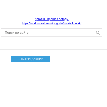
Аргаяш - прогноз погоды
https://world-weather.ru/pogoda/russia/lipetsk/
ВЫБОР РЕДАКЦИИ