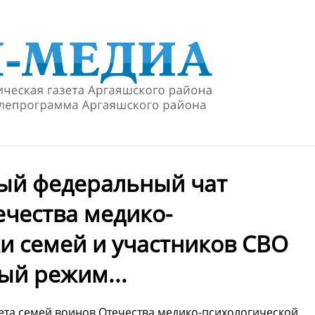
ный федеральный чат
ечества медико-
и семей и участников СВО
ый режим...
тета семей воинов Отечества медико-психологической