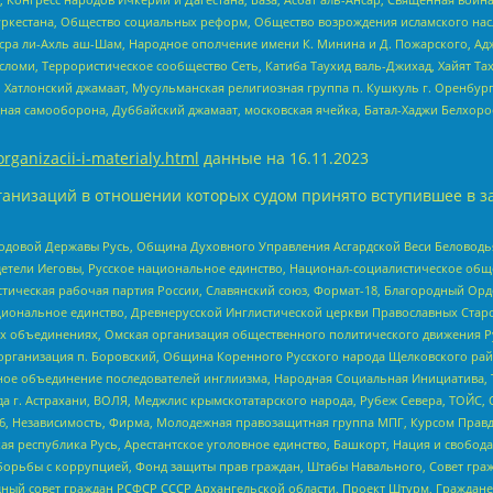
уркестана, Общество социальных реформ, Общество возрождения исламского насл
Нусра ли-Ахль аш-Шам, Народное ополчение имени К. Минина и Д. Пожарского, Ад
сломи, Террористическое сообщество Сеть, Катиба Таухид валь-Джихад, Хайят Тах
, Хатлонский джамаат, Мусульманская религиозная группа п. Кушкуль г. Оренбу
ная самооборона, Дуббайский джамаат, московская ячейка, Батал-Хаджи Белхор
organizacii-i-materialy.html
данные на
16.11.2023
анизаций в отношении которых судом принято вступившее в з
 Родовой Державы Русь, Община Духовного Управления Асгардской Веси Беловод
детели Иеговы, Русское национальное единство, Национал-социалистическое об
истическая рабочая партия России, Славянский союз, Формат-18, Благородный Ор
ациональное единство, Древнерусской Инглистической церкви Православных Ста
ных объединениях, Омская организация общественного политического движения Р
рганизация п. Боровский, Община Коренного Русского народа Щелковского район
гиозное объединение последователей инглиизма, Народная Социальная Инициатива,
 г. Астрахани, ВОЛЯ, Меджлис крымскотатарского народа, Рубеж Севера, ТОЙС, 
6, Независимость, Фирма, Молодежная правозащитная группа МПГ, Курсом Правд
ая республика Русь, Арестантское уголовное единство, Башкорт, Нация и свобода,
орьбы с коррупцией, Фонд защиты прав граждан, Штабы Навального, Совет гражд
ный совет граждан РСФСР СССР Архангельской области, Проект Штурм, Граждане 