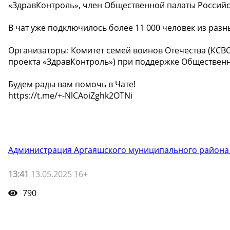
«ЗдравКонтроль», член Общественной палаты Россий
В чат уже подключилось более 11 000 человек из разн
Организаторы: Комитет семей воинов Отечества (КСВ
проекта «ЗдравКонтроль») при поддержке Обществен
Будем рады вам помочь в Чате!
https://t.me/+-NlCAoiZghk2OTNi
Администрация Аргаяшского муниципального района
13:41
13.05.2025 16+
790