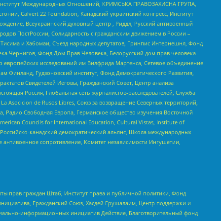
ий Институт Международных Отношений, КРИМСЬКА ПРАВОЗАХИСНА ГРУПА,
стонии, Calvert 22 Foundation, Канадский украинский конгресс, Институт
ждение, Всеукраинский духовный центр , Риддл, Русский антивоенный
ародов ПостРоссии, Солидарность с гражданским движением в России –
в Тисима и Хабомаи, Съезд народных депутатов, Гринпис Интернешнл, Фонд
ека Чернигов, Фонд Дом Прав Человека, Белорусский дом прав человека
нтр европейских исследований им Вилфрида Мартенса, Сетевое объединение
Чам Финланд, Гудзоновский институт, Фонд Демократического Развития,
актатов Свидетелей Иеговы, Гражданский Совет, Центр анализа
астоящая Россия, Глобальная сеть журналистов-расследователей, Служба
a Asocicion de Rusos Libres, Союз за возвращение Северных территорий,
еста, Радио Свободная Европа, Германское общество изучения Восточной
ouncils for International Education, Cultural Vistas, Institute of
, Российско-канадский демократический альянс, Школа международных
е антивоенное сопротивление, Комитет независимости Ингушетии,
ты прав граждан Штаб, Институт права и публичной политики, Фонд
инициатива, Гражданский Союз, Хасдей Ерушалаим, Центр поддержки и
социально-информационных инициатив Действие, Благотворительный фонд