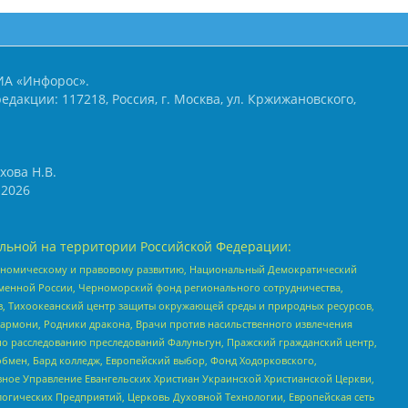
ИА «Инфорос».
едакции: 117218, Россия, г. Москва, ул. Кржижановского,
хова Н.В.
2026
льной на территории Российской Федерации:
кономическому и правовому развитию, Национальный Демократический
менной России, Черноморский фонд регионального сотрудничества,
, Тихоокеанский центр защиты окружающей среды и природных ресурсов,
 Хармони, Родники дракона, Врачи против насильственного извлечения
по расследованию преследований Фалуньгун, Пражский гражданский центр,
бмен, Бард колледж, Европейский выбор, Фонд Ходорковского,
ное Управление Евангельских Христиан Украинской Христианской Церкви,
огических Предприятий, Церковь Духовной Технологии, Европейская сеть