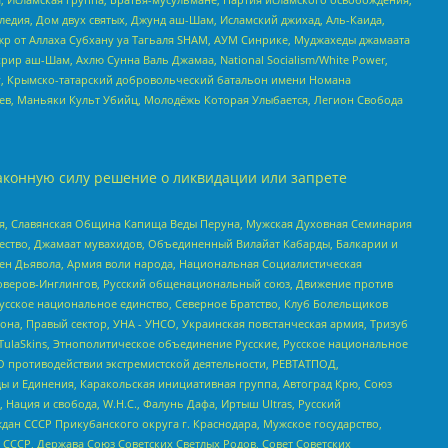
едия, Дом двух святых, Джунд аш-Шам, Исламский джихад, Аль-Каида,
жр от Аллаха Субхану уа Тагьаля SHAM, АУМ Синрике, Муджахеды джамаата
рир аш-Шам, Ахлю Сунна Валь Джамаа, National Socialism/White Power,
рг, Крымско-татарский добровольческий батальон имени Номана
оев, Маньяки Культ Убийц, Молодёжь Которая Улыбается, Легион Свобода
аконную силу решение о ликвидации или запрете
ья, Славянская Община Капища Веды Перуна, Мужская Духовная Семинария
щество, Джамаат мувахидов, Объединенный Вилайат Кабарды, Балкарии и
ден Дьявола, Армия воли народа, Национальная Социалистическая
роверов-Инглингов, Русский общенациональный союз, Движение против
усское национальное единство, Северное Братство, Клуб Болельщиков
а, Правый сектор, УНА - УНСО, Украинская повстанческая армия, Тризуб
 TulaSkins, Этнополитическое объединение Русские, Русское национальное
О противодействии экстремистской деятельности, РЕВТАТПОД,
ы и Единения, Каракольская инициативная группа, Автоград Крю, Союз
 Нация и свобода, W.H.С., Фалунь Дафа, Иртыш Ultras, Русский
ан СССР Прикубанского округа г. Краснодара, Мужское государство,
СССР, Держава Союз Советских Светлых Родов, Совет Советских