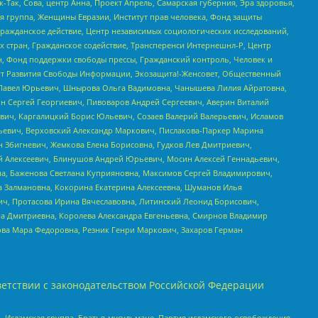
Так, Сова, центр Анна, Проект Апрель, Самарская губерния, Эра здоровья,
я группа, Женщины Евразии, Институт прав человека, Фонд защиты
Гражданское действие, Центр независимых социологических исследований,
стран, Гражданское содействие, Трансперенси Интернешнл-Р, Центр
н, Фонд поддержки свободы прессы, Гражданский контроль, Человек и
тут Развития Свободы Информации, Экозащита!-Женсовет, Общественный
й Павел Юрьевич, Шнырова Ольга Вадимовна, Чанышева Лилия Айратовна,
ин Сергей Георгиевич, Пивоваров Андрей Сергеевич, Аверин Виталий
вич, Каргалицкий Борис Юльевич, Созаев Валерий Валерьевич, Исламов
льевич, Верховский Александр Маркович, Пислакова-Паркер Марина
н Збигневич, Жемкова Елена Борисовна, Гудков Лев Дмитриевич,
й Алексеевич, Блинушов Андрей Юрьевич, Мосин Алексей Геннадьевич,
а, Баженова Светлана Куприяновна, Максимов Сергей Владимирович,
а Залмановна, Кокорина Екатерина Алексеевна, Шуманов Илья
ч, Протасова Ирина Вячеславовна, Литинский Леонид Борисович,
а Дмитриевна, Королева Александра Евгеньевна, Смирнов Владимир
ова Мара Федоровна, Резник Генри Маркович, Захаров Герман
етствии с законодательством Российской Федерации
 Исламская группа, Братья-мусульмане, Партия исламского освобождения,