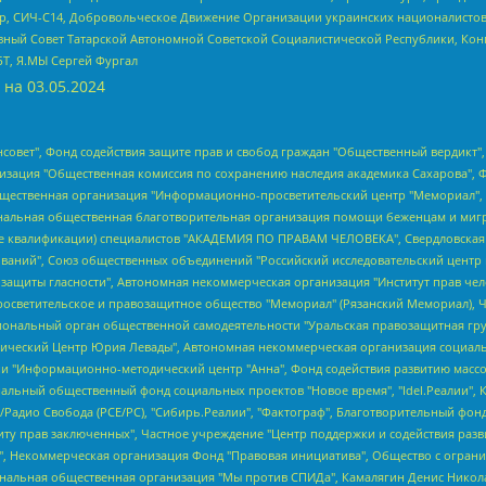
tsApp, СИЧ-С14, Добровольческое Движение Организации украинских националисто
ный Совет Татарской Автономной Советской Социалистической Республики, Кон
БТ, Я.МЫ Сергей Фургал
 на
03.05.2024
мная некоммерческая организация "Центр по работе с проблемой насилия "НАСИЛИЮ.НЕТ", Межрегиональный профессиональный союз работников здравоохранения "Альянс врачей", Юридическое лицо, зарегистрированное в Латвийской Республике, SIA "Medusa Project" (регистрационный номер 40103797863, дата регистрации 10.06.2014), Некоммерческая организация "Фонд по борьбе с коррупцией", Автономная некоммерческая организация "Институт права и публичной политики", Баданин Роман Сергеевич, Гликин Максим Александрович, Железнова Мария Михайловна, Лукьянова Юлия Сергеевна, Маетная Елизавета Витальевна, Маняхин Петр Борисович, Чуракова Ольга Владимировна, Ярош Юлия Петровна, Юридическое лицо "The Insider SIA", зарегистрированное в Риге, Латвийская Республика (дата регистрации 26.06.2015), являющееся администратором доменного имени интернет-издания "The Insider SIA", https://theins.ru, Постернак Алексей Евгеньевич, Рубин Михаил Аркадьевич, Анин Роман Александрович, Юридическое лицо Istories fonds, зарегистрированное в Латвийской Республике (регистрационный номер 50008295751, дата регистрации 24.02.2020), Великовский Дмитрий Александрович, Долинина Ирина Николаевна, Мароховская Алеся Алексеевна, Шлейнов Роман Юрьевич, Шмагун Олеся Валентиновна, Общество с ограниченной ответственностью "Альтаир 2021", Общество с ограниченной ответственностью "Вега 2021", Общество с ограниченной ответственностью "Главный редактор 2021", Общество с ограниченной ответственностью "Ромашки монолит", Важенков Артем Валерьевич, Ивановская областная общественная организация "Центр гендерных исследований", Гурман Юрий Альбертович, Медиапроект "ОВД-Инфо", Егоров Владимир Владимирович, Жилинский Владимир Александрович, Общество с ограниченной ответственностью "ЗП", Иванова София Юрьевна, Карезина Инна Павловна, Кильтау Екатерина Викторовна, Петров Алексей Викторович, Пискунов Сергей Евгеньевич, Смирнов Сергей Сергеевич, Тихонов Михаил Сергеевич, Общество с ограниченной ответственностью "ЖУРНАЛИСТ-ИНОСТРАННЫЙ АГЕНТ", Арапова Галина Юрьевна, Вольтская Татьяна Анатольевна, Американская компания "Mason G.E.S. Anonymous Foundation" (США), являющаяся владельцем интернет-издания https://mnews.world/, Компания "Stichting Bellingcat", зарегистрированная в Нидерландах (дата регистрации 11.07.2018), Захаров Андрей Вячеславович, Клепиковская Екатерина Дмитриевна, Общество с ограниченной ответственностью "МЕМО", Перл Роман Александрович, Симонов Евгений Алексеевич, Соловьева Елена Анатольевна, Сотников Даниил Владимирович, Сурначева Елизавета Дмитриевна, Автономная некоммерческая организация по защите прав человека и информированию населения "Якутия – Наше Мнение", Общество с ограниченной ответственностью "Москоу диджитал медиа", с 26.01.2023 Общество с ограниченной ответственностью "Чайка Белые сады", Ветошкина Валерия Валерьевна, Заговора Максим Александрович, Межрегиональное общественное движение "Российская ЛГБТ - сеть", Оленичев Максим Владимирович, Павлов Иван Юрьевич, Скворцова Елена Сергеевна, Общество с ограниченной ответственностью "Как бы инагент", Кочетков Игорь Викторович, Общество с ограниченной ответственностью "Честные выборы", Еланчик Олег Александрович, Общество с ограниченной ответственностью "Нобелевский призыв", Гималова Регина Эмилевна, Григорьев Андрей Валерьевич, Григорьева Алина Александровна, Ассоциация по содействию защите прав призывников, альтернативнослужащих и военнослужащих "Правозащитная группа "Гражданин.Армия.Право", Хисамова Регина Фаритовна, Автономная некоммерческая организация по реализации социально-правовых программ "Лилит", Дальн