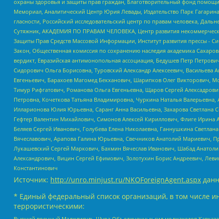
охраны здоровья и защиты прав граждан, Благотворительный фонд помощи ос
Мемориал, Аналитический Центр Юрия Левады, Издательство Парк Гагарина
гласности, Российский исследовательский центр по правам человека, Даль
Сутяжник, АКАДЕМИЯ ПО ПРАВАМ ЧЕЛОВЕКА, Центр развития некоммерческих
Защиты Прав Средств Массовой Информации, Институт развития прессы - Си
Закон, Общественная комиссия по сохранению наследия академика Сахаров
вердикт, Евразийская антимонопольная ассоциация, Бедушев Петр Петрови
Сидорович Ольга Борисовна, Туровский Александр Алексеевич, Васильева А
Евгеньевич, Барахоев Магомед Бекханович, Шарипков Олег Викторович, М
Тимур Рифгатович, Романова Ольга Евгеньевна, Щаров Сергей Алексадрови
Петровна, Кочеткова Татьяна Владимировна, Чуркина Наталья Валерьевна, 
Илларионова Юлия Юрьевна, Саранг Анна Васильевна, Захарова Светлана 
Гефтер Валентин Михайлович, Симонов Алексей Кириллович, Флиге Ирина 
Беляев Сергей Иванович, Голубева Елена Николаевна, Ганнушкина Светлана
Вячеславович, Арапова Галина Юрьевна, Свечников Анатолий Мариевич, П
Лукашевский Сергей Маркович, Бахмин Вячеслав Иванович, Шабад Анатоли
Александрович, Вицин Сергей Ефимович, Золотухин Борис Андреевич, Леви
Константинович
Источник:
http://unro.minjust.ru/NKOForeignAgent.aspx
данн
* Единый федеральный список организаций, в том числе и
террористическими:
Высший военный Маджлисуль Шура Объединенных сил моджахедов Кавказа, Ко