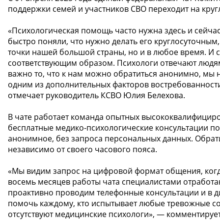
поддержки семей и участников СВО переходит на кру
«Психологическая помощь часто нужна здесь и сейчас
быстро поняли, что нужно делать его круглосуточным
точки нашей большой страны, но и в любое время. И 
соответствующим образом. Психологи отвечают людям
важно то, что к нам можно обратиться анонимно, мы 
одним из дополнительных факторов востребованност
отмечает руководитель КСВО Юлия Белехова.
В чате работает команда опытных высококвалифицир
бесплатные медико-психологические консультации п
анонимное, без запроса персональных данных. Обрати
независимо от своего часового пояса.
«Мы видим запрос на цифровой формат общения, когда 
восемь месяцев работы чата специалистами отработа
проактивно проводим телефонные консультации и в 
помочь каждому, кто испытывает любые тревожные сос
отсутствуют медицинские психологи», — комментируе