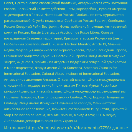
Совет, Центр анализа европейской политики, Академическая сеть Восточная
Европа, Российский комитет действия, РЭНД корпорейшн, Русская Америка
за демократию в России, Настоящая Россия, Глобальная сеть журналистов-
расследователей, Служба поддержки, Свободная Россия Берлин, Свободная
Россия Северный Рейн-Вестфалия, Фонд глобальной помощи, Антивоенный
комитет России, Russie-Libertes, La Asocicion de Rusos Libres, Союз за
возвращение Северных территорий, Крымскотатарский Ресурсный Центр,
Глобальный союз IndustriALL, Russian Election Monitor, Article 19, Мнение
медиа, Федерация анархического черного креста, Радио Свободная Европа,
Германское общество изучения Восточной Европы, Фонд имени Фридриха
Эберта, XZ gGmbH, Мобильная академия поддержки гендерной демократии
и миротворчества, Форум имени Льва Копелева, American Councils for
International Education, Cultural Vistas, Institute of International Education,
Антивоенное движение Антальи, Открытый диалог, Школа международных
отношений и государственной политики им Питера Мунка, Российско-
канадский демократический альянс, Школа международных отношений им
Нормана Патерсона, Центр Гражданских Свобод, Фонд Бориса Немцова за
Свободу, Фонд имени Фридриха Науманна за свободу, Феминистское
антивоенное сопротивление, Комитет независимости Ингушетии, Прометей,
Stop Occupation of Karelia, Вернись живым, Фридом Хаус, СОТА медиа,
Либерально-демократическая Лига Украины
Источник:
https://minjust.gov.ru/ru/documents/7756/
данные