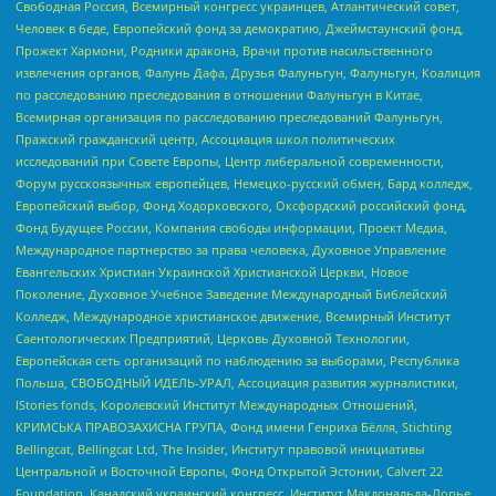
Свободная Россия, Всемирный конгресс украинцев, Атлантический совет,
Человек в беде, Европейский фонд за демократию, Джеймстаунский фонд,
Прожект Хармони, Родники дракона, Врачи против насильственного
извлечения органов, Фалунь Дафа, Друзья Фалуньгун, Фалуньгун, Коалиция
по расследованию преследования в отношении Фалуньгун в Китае,
Всемирная организация по расследованию преследований Фалуньгун,
Пражский гражданский центр, Ассоциация школ политических
исследований при Совете Европы, Центр либеральной современности,
Форум русскоязычных европейцев, Немецко-русский обмен, Бард колледж,
Европейский выбор, Фонд Ходорковского, Оксфордский российский фонд,
Фонд Будущее России, Компания свободы информации, Проект Медиа,
Международное партнерство за права человека, Духовное Управление
Евангельских Христиан Украинской Христианской Церкви, Новое
Поколение, Духовное Учебное Заведение Международный Библейский
Колледж, Международное христианское движение, Всемирный Институт
Саентологических Предприятий, Церковь Духовной Технологии,
Европейская сеть организаций по наблюдению за выборами, Республика
Польша, СВОБОДНЫЙ ИДЕЛЬ-УРАЛ, Ассоциация развития журналистики,
IStories fonds, Королевский Институт Международных Отношений,
КРИМСЬКА ПРАВОЗАХИСНА ГРУПА, Фонд имени Генриха Бёлля, Stichting
Bellingcat, Bellingcat Ltd, The Insider, Институт правовой инициативы
Центральной и Восточной Европы, Фонд Открытой Эстонии, Calvert 22
Foundation, Канадский украинский конгресс, Институт Макдональда-Лорье,