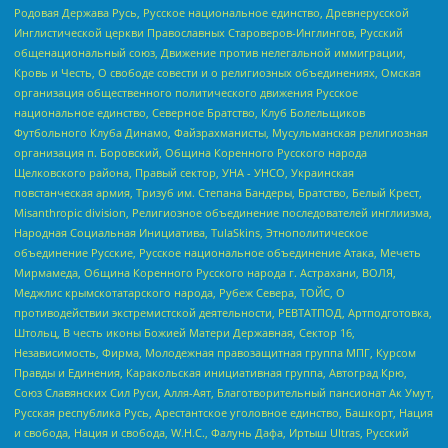
Родовая Держава Русь, Русское национальное единство, Древнерусской
Инглистической церкви Православных Староверов-Инглингов, Русский
общенациональный союз, Движение против нелегальной иммиграции,
Кровь и Честь, О свободе совести и о религиозных объединениях, Омская
организация общественного политического движения Русское
национальное единство, Северное Братство, Клуб Болельщиков
Футбольного Клуба Динамо, Файзрахманисты, Мусульманская религиозная
организация п. Боровский, Община Коренного Русского народа
Щелковского района, Правый сектор, УНА - УНСО, Украинская
повстанческая армия, Тризуб им. Степана Бандеры, Братство, Белый Крест,
Misanthropic division, Религиозное объединение последователей инглиизма,
Народная Социальная Инициатива, TulaSkins, Этнополитическое
объединение Русские, Русское национальное объединение Атака, Мечеть
Мирмамеда, Община Коренного Русского народа г. Астрахани, ВОЛЯ,
Меджлис крымскотатарского народа, Рубеж Севера, ТОЙС, О
противодействии экстремистской деятельности, РЕВТАТПОД, Артподготовка,
Штольц, В честь иконы Божией Матери Державная, Сектор 16,
Независимость, Фирма, Молодежная правозащитная группа МПГ, Курсом
Правды и Единения, Каракольская инициативная группа, Автоград Крю,
Союз Славянских Сил Руси, Алля-Аят, Благотворительный пансионат Ак Умут,
Русская республика Русь, Арестантское уголовное единство, Башкорт, Нация
и свобода, Нация и свобода, W.H.С., Фалунь Дафа, Иртыш Ultras, Русский