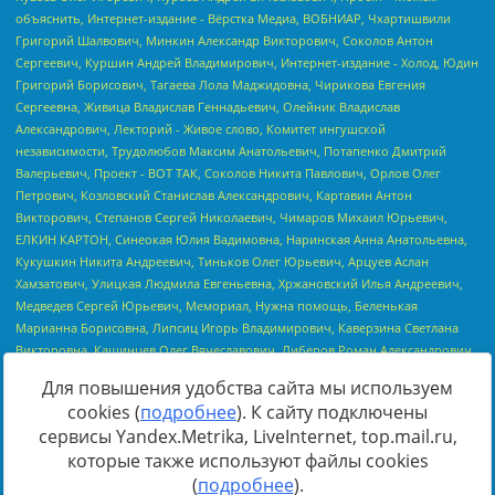
Для повышения удобства сайта мы используем
cookies (
подробнее
). К сайту подключены
сервисы Yandex.Metrika, LiveInternet, top.mail.ru,
Источник:
https://minjust.gov.ru/uploaded/files/reestr-
которые также используют файлы cookies
inostrannyih-agentov-22-03-2024.pdf
данные на
22.03.2024
(
подробнее
).