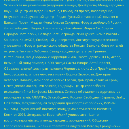
Украинская национальная федерация Канады, Декабристы, Международный
научный центр им Вудро Вильсона, Свободная пресса, Возрождение,
Всеукраинский духовный центр , Риддл, Русский антивоенный комитет в
Швеции, Проект Медуза, Фонд Андрея Сахарова, Форум свободной России,
Лига Свободных Наций, Transparеncy International, Форум Свободных
Народов ПостРоссии, Солидарность с гражданским движением в России –
Solidarus, КрымSOS, Свободный университет, Институт государственного
управления, Форум гражданского общества Россия, Беллона, Союз жителей
островов Тисима и Хабомаи, Съезд народных депутатов, Гринпис
Интернешнл, Фонд борьбы с коррупцией Инк, Завет церквей TCCN, Агора,
Всемирный фонд природы, BDR Novaja Gazeta-Europe, Алтай проект,
Образовательный дом прав человека Чернигов, Фонд Дом Прав Человека,
Белорусский дом прав человека имени Бориса Звозскова, Дом прав
человека Тбилиси, Дом прав человека Ереван, Дом прав человека Крым,
Центр дикого лосося, TVR Studios, ТВ Дождь, Центр европейских
исследований им Вилфрида Мартенса, Сетевое объединение журналистов
расследователей, АЛЛАТРА, За свободную Россию, Свободная Бурятия, Uralic,
UnKremlin, Международная федерация транспортных рабочих, ИстЧам
Финланд, Гудзоновский институт, Фонд Демократического Развития,
Комитет-2024, Центрально-Европейский университет, Центр
восточноевропейских и международных исследований, Общество
Сторожевой башни, Библии и трактатов Свидетелей Иеговы, Гражданский