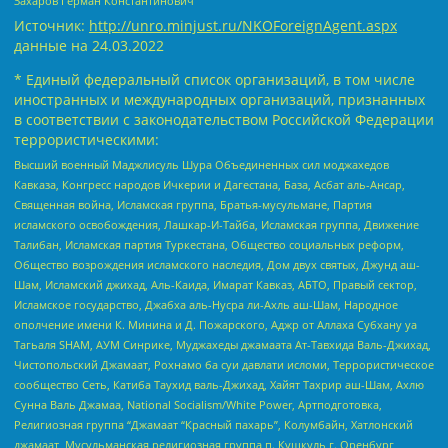
Захаров Герман Константинович
Источник:
http://unro.minjust.ru/NKOForeignAgent.aspx
данные на
24.03.2022
* Единый федеральный список организаций, в том числе
иностранных и международных организаций, признанных
в соответствии с законодательством Российской Федерации
террористическими:
Высший военный Маджлисуль Шура Объединенных сил моджахедов
Кавказа, Конгресс народов Ичкерии и Дагестана, База, Асбат аль-Ансар,
Священная война, Исламская группа, Братья-мусульмане, Партия
исламского освобождения, Лашкар-И-Тайба, Исламская группа, Движение
Талибан, Исламская партия Туркестана, Общество социальных реформ,
Общество возрождения исламского наследия, Дом двух святых, Джунд аш-
Шам, Исламский джихад, Аль-Каида, Имарат Кавказ, АБТО, Правый сектор,
Исламское государство, Джабха аль-Нусра ли-Ахль аш-Шам, Народное
ополчение имени К. Минина и Д. Пожарского, Аджр от Аллаха Субхану уа
Тагьаля SHAM, АУМ Синрике, Муджахеды джамаата Ат-Тавхида Валь-Джихад,
Чистопольский Джамаат, Рохнамо ба суи давлати исломи, Террористическое
сообщество Сеть, Катиба Таухид валь-Джихад, Хайят Тахрир аш-Шам, Ахлю
Сунна Валь Джамаа, National Socialism/White Power, Артподготовка,
Религиозная группа “Джамаат “Красный пахарь”, Колумбайн, Хатлонский
джамаат, Мусульманская религиозная группа п. Кушкуль г. Оренбург,