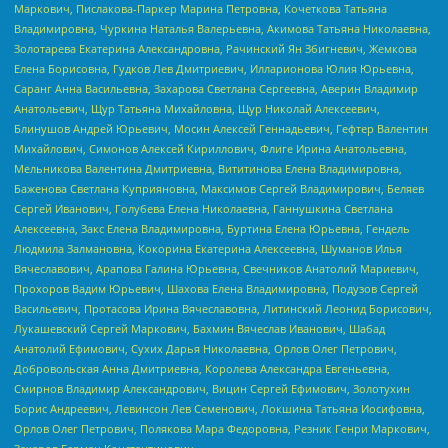
Маркович, Пислакова-Паркер Марина Петровна, Кочеткова Татьяна
Владимировна, Чуркина Наталья Валерьевна, Акимова Татьяна Николаевна,
Золотарева Екатерина Александровна, Рачинский Ян Збигневич, Жемкова
Елена Борисовна, Гудков Лев Дмитриевич, Илларионова Юлия Юрьевна,
Саранг Анна Васильевна, Захарова Светлана Сергеевна, Аверин Владимир
Анатольевич, Щур Татьяна Михайловна, Щур Николай Алексеевич,
Блинушов Андрей Юрьевич, Мосин Алексей Геннадьевич, Гефтер Валентин
Михайлович, Симонов Алексей Кириллович, Флиге Ирина Анатольевна,
Мельникова Валентина Дмитриевна, Вититинова Елена Владимировна,
Баженова Светлана Куприяновна, Максимов Сергей Владимирович, Беляев
Сергей Иванович, Голубева Елена Николаевна, Ганнушкина Светлана
Алексеевна, Закс Елена Владимировна, Буртина Елена Юрьевна, Гендель
Людмила Залмановна, Кокорина Екатерина Алексеевна, Шуманов Илья
Вячеславович, Арапова Галина Юрьевна, Свечников Анатолий Мариевич,
Прохоров Вадим Юрьевич, Шахова Елена Владимировна, Подузов Сергей
Васильевич, Протасова Ирина Вячеславовна, Литинский Леонид Борисович,
Лукашевский Сергей Маркович, Бахмин Вячеслав Иванович, Шабад
Анатолий Ефимович, Сухих Дарья Николаевна, Орлов Олег Петрович,
Добровольская Анна Дмитриевна, Королева Александра Евгеньевна,
Смирнов Владимир Александрович, Вицин Сергей Ефимович, Золотухин
Борис Андреевич, Левинсон Лев Семенович, Локшина Татьяна Иосифовна,
Орлов Олег Петрович, Полякова Мара Федоровна, Резник Генри Маркович,