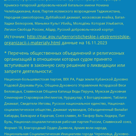
Крымско-татарский добровольческий батальон имени Номана
Челебиджихана, Азов, Партия исламского возрождения Таджикистана,
Народная самооборона, Дуббайский джамаат, московская ячейка, Батал-
Хаджи Белхороев, Маньяки Культ Убийц, Молодёжь Которая Улыбается,
Легион Свобода России, Айдар, Русский добровольческий корпус
Источник:
http://nac.gov.ru/terroristicheskie-i-ekstremistskie-
organizacii-i-materialy.html
данные на
16.11.2023
* Перечень общественных объединений и религиозных
организаций в отношении которых судом принято
вступившее в законную силу решение о ликвидации или
запрете деятельности:
Национал-большевистская партия, ВЕК РА, Рада земли Кубанской Духовно
Родовой Державы Русь, Община Духовного Управления Асгардской Веси
Беловодья, Славянская Община Капища Веды Перуна, Мужская Духовная
Семинария Староверов-Инглингов, Нурджулар, К Богодержавию, Таблиги
Джамаат, Свидетели Иеговы, Русское национальное единство, Национал-
социалистическое общество, Джамаат мувахидов, Объединенный Вилайат
Кабарды, Балкарии и Карачая, Союз славян, Ат-Такфир Валь-Хиджра, Пит
Буль, Национал-социалистическая рабочая партия России, Славянский союз,
Формат-18, Благородный Орден Дьявола, Армия воли народа,
Национальная Социалистическая Инициатива города Череповца, Духовно-