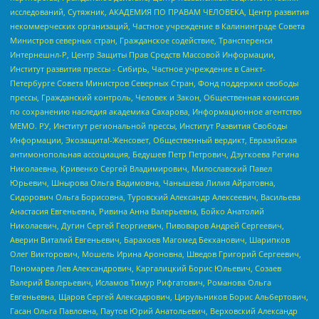
исследований, Сутяжник, АКАДЕМИЯ ПО ПРАВАМ ЧЕЛОВЕКА, Центр развития
некоммерческих организаций, Частное учреждение в Калининграде Совета
Министров северных стран, Гражданское содействие, Трансперенси
Интернешнл-Р, Центр Защиты Прав Средств Массовой Информации,
Институт развития прессы - Сибирь, Частное учреждение в Санкт-
Петербурге Совета Министров Северных Стран, Фонд поддержки свободы
прессы, Гражданский контроль, Человек и Закон, Общественная комиссия
по сохранению наследия академика Сахарова, Информационное агентство
МЕМО. РУ, Институт региональной прессы, Институт Развития Свободы
Информации, Экозащита!-Женсовет, Общественный вердикт, Евразийская
антимонопольная ассоциация, Бедушев Петр Петрович, Дзугкоева Регина
Николаевна, Кривенко Сергей Владимирович, Милославский Павел
Юрьевич, Шнырова Ольга Вадимовна, Чанышева Лилия Айратовна,
Сидорович Ольга Борисовна, Туровский Александр Алексеевич, Васильева
Анастасия Евгеньевна, Ривина Анна Валерьевна, Бойко Анатолий
Николаевич, Дугин Сергей Георгиевич, Пивоваров Андрей Сергеевич,
Аверин Виталий Евгеньевич, Барахоев Магомед Бекханович, Шарипков
Олег Викторович, Мошель Ирина Ароновна, Шведов Григорий Сергеевич,
Пономарев Лев Александрович, Каргалицкий Борис Юльевич, Созаев
Валерий Валерьевич, Исламов Тимур Рифгатович, Романова Ольга
Евгеньевна, Щаров Сергей Алексадрович, Цирульников Борис Альбертович,
Гасан Ольга Павловна, Паутов Юрий Анатольевич, Верховский Александр