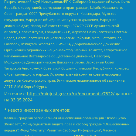
Патриотический клуб-Новокузнецк/РПК, Сибирский державный союз, Фонд
борьбы с коррупцией, Фонд защиты прав граждан, Штабы Навального,
Совет граждан СССР Прикубанского округа г. Краснодара, Мужское
государство, Народное объединение русского движения, Народное
движение Адат, Народный совет граждан РСФСР СССР Архангельской
области, Проект Штурм, Граждане СССР, Держава Союз Советских Светлых
Родов, Совет Советских Социалистических Районов, Meta Platforms Inc,
Facebook, Instagram, WhatsApp, СИЧ-С14, Добровольческое Движение
Организации украинских националистов, Черный Комитет, Татарстанское
Региональное Всетатарское общественное движение, Невоград,
Молодежное Демократическое Движение Весна, Верховный Совет
Татарской Автономной Советской Социалистической Республики, Конгресс
ойрат-калмыцкого народа, Исполнительный комитет совета народных
депутатов Красноярского края, Этническое национальное объединение,
ЛГБТ, Я.МЫ Сергей Фургал
Источник:
https://minjust.gov.ru/ru/documents/7822/
данные
на
03.05.2024
* Реестр иностранных агентов:
Калининградская региональная общественная организация "Экозащита!-Женсовет", Фонд содействия защите прав и свобод граждан "Общественный вердикт", Фонд "Институт Развития Свободы Информации", Частное учреждение "Информационное агентство МЕМО. РУ", Региональная общественная организация "Общественная комиссия по сохранению наследия академика Сахарова", Фонд поддержки свободы прессы, Санкт-Петербургская общественная правозащитная организация "Гражданский контроль", Межрегиональная общественная организация "Информационно-просветительский центр "Мемориал", Региональный Фонд "Центр Защиты Прав Средств Массовой Информации", с 05.12.2023 Фонд "Центр Защиты Прав Средств массовой информации", Региональная общественная благотворительная организация помощи беженцам и мигрантам "Гражданское содействие", Негосударственное образовательное учреждение дополнительного профессионального образования (повышение квалификации) специалистов "АКАДЕМИЯ ПО ПРАВАМ ЧЕЛОВЕКА", Свердловская региональная общественная организация "Сутяжник", Автономная некоммерческая организация "Центр независимых социологических исследований", Союз общественных объединений "Российский исследовательский центр по правам человека", Региональное общественное учреждение научно-информационный центр "МЕМОРИАЛ", Некоммерческая организация "Фонд защиты гласности", Автономная некоммерческая организация "Институт прав человека", Городская общественная организация "Екатеринбургское общество "МЕМОРИАЛ", Городская общественная организация "Рязанское историко-просветительское и правозащитное общество "Мемориал" (Рязанский Мемориал), Челябинский региональный орган общественной самодеятельности – женское общественное объединение "Женщины Евразии", Челябинский региональный орган общественной самодеятельности "Уральская правозащитная группа", Фонд содействия защите здоровья и социальной справедливости имени Андрея Рылькова, Автономная Некоммерческая Организация "Аналитический Центр Юрия Левады", Автономная некоммерческая организация социальной поддержки населения "Проект Апрель", Региональная общественная организация помощи женщинам и детям, находящимся в кризисной ситуации "Информационно-методический центр "Анна", Фонд содействия развитию массовых коммуникаций и правовому просвещению "Так-так-Так", Фонд содействия устойчивому развитию "Серебряная тайга", Свердловский региональный общественный фонд социальных проектов "Новое время", "Idel.Реалии", Кавказ.Реалии, Крым.Реалии, Телеканал Настоящее Время, Татаро-башкирская служба Радио Свобода (Azatliq Radiosi), Радио Свободная Европа/Радио Свобода (PCE/PC), "Сибирь.Реалии", "Фактограф", Благотворительный фонд помощи осужденным и их семьям, Автономная некоммерческая организация "Институт глобализации и социальных движений", Фонд "В защиту прав заключенных", Частное учреждение "Центр поддержки и содействия развитию средств массовой информации", Пензенский региональный общественный благотворительный фонд "Гражданский союз", "Север.Реалии", Некоммерческая организация Фонд "Правовая инициатива", Общество с ограниченной ответственностью "Радио Свободная Европа/Радио Свобода", Чешское информационное агентство "MEDIUM-ORIENT", Красноярская региональная общественная организация "Мы против СПИДа", Камалягин Денис Николаевич, Маркелов Сергей Евгеньевич, Пономарев Лев Александрович, Савицкая Людмила Алексеевна, Автономная некоммерческая организация "Центр по работе с проблемой насилия "НАСИЛИЮ.НЕТ", Межрегиональный профессиональный союз работников здравоохранения "Альянс врачей", Юридическое лицо, зарегистрированное в Латвийской Республике, SIA "Medusa Project" (регистрационный номер 40103797863, дата регистрации 10.06.2014), Некоммерческая организация "Фонд по борьбе с коррупцией", Автономная некоммерческая организация "Институт права и публичной политики", Баданин Роман Сергеевич, Гликин Максим Александрович, Железнова Мария Михайловна, Лукьянова Юлия Сергеевна, Маетная Елизавета Витальевна, Маняхин Петр Борисович, Чуракова Ольга Владимировна, Ярош Юлия Петровна, Юридическое лицо "The Insider SIA", зарегистрированное в Риге, Латвийская Республика (дата регистрации 26.06.2015), являющееся администратором доменного имени интернет-издания "The Insider SIA", https://theins.ru, Постернак Алексей Евгеньевич, Рубин Михаил Аркадьевич, Анин Роман Александрович, Юридическое лицо Istories fonds, зарегистрированное в Латвийской Республике (регистрационный номер 50008295751, дата регистрации 24.02.2020), Великовский Дмитрий Александрович, Долинина Ирина Николаевна, Мароховская Алеся Алексеевна, Шлейнов Роман Юрьевич, Шмагун Олеся Валентиновна, Общество с ограниченной ответственностью "Альтаир 2021", Общество с ограниченной ответственностью "Вега 2021", Общество с ограниченной ответственностью "Главный редактор 2021", Общество с ограниченной ответственностью "Ромашки монолит", Важенков Артем Валерьевич, Ивановская областная общественная организация "Центр гендерных исследований", Гурман Юрий Альбертович, Медиапроект "ОВД-Инфо", Егоров Владимир Владимирович, Жилинский Владимир Александрович, Общество с ограниченной ответственностью "ЗП", Иванова София Юрьевна, Карезина Инна Павловна, Кильтау Екатерина Викторовна, Петров Алексей Викторович, Пискунов Сергей Евгеньевич, Смирнов Сергей Сергеевич, Тихонов Михаил Сергеевич, Общество с ограниченной ответственностью "ЖУРНАЛИСТ-ИНОСТРАННЫЙ АГЕНТ", Арапова Галина Юрьевна, Вольтская Татьяна Анатольевна, Американская компания "Mason G.E.S. Anonymous Foundation" (США), являющаяся владельцем интернет-издания https://mnews.world/, Компания "Stichting Bellingcat", зарегистрированная в Нидерландах (дата регистрации 11.07.2018), Захаров Андрей Вячеславович, Клепиковская Екатерина Дмитриевна, Общество с ограниченной ответственностью "МЕМО", Перл Роман Александрович, Симонов Евгений Алексеевич, Соловьева Елена Анатольевна, Сотников Даниил Владимирович, Сурначева Елизавета Дмитриевна, Автономная некоммерческая организация по защите прав человека и информированию населения "Якутия – Наше Мнение", Общество с ограниченной ответственностью "Москоу диджитал медиа", с 26.01.2023 Общество с ограниченной ответственностью "Чайка Белые сады", Ветошкина Валерия Валерьевна, Заговора Максим Александрович, Межрегиональное общественное движение "Российская ЛГБТ - сеть", Оленичев Максим Владимирович, Павлов Иван Юрьевич, Скворцова Елена Сергеевна, Общество с ограниченной ответственностью "Как бы инагент", Кочетков Игорь Викторович, Общество с ограниченной ответственностью "Честные выборы", Еланчик Олег Александрович, Общество с ограниченной ответственностью "Нобелевский призыв", Гималова Регина Эмилевна, Григорьев Андрей Валерьевич, Григорьева Алина Александровна, Ассоциация по содействию защите прав призывников, альтернативнослужащих и военнослужащих "Правозащитная группа "Гражданин.Армия.Право", Хисамова Регина Фаритовна, Автономная некоммерческая организация по реализации социально-правовых программ "Лилит", Дальневосточное общественное движение "Маяк", Санкт-Петербургская ЛГБТ-инициативная группа "Выход", Инициативная группа ЛГБТ+ "Реверс", Алексеев Андрей Викторович, Бекбулатова Таисия Львовна, Беляев Иван Михайлович, Владыкина Елена Сергеевна, Гельман Марат Александрович, Никульшина Вероника Юрьевна, Толоконникова Надежда Андреевна, Шендерович Виктор Анатольевич, Общество с ограниченной ответственностью "Данное сообщение", Общество с ограниченной ответственностью Издательский дом "Новая глава", Айнбиндер Александра Александровна, Московский комьюнити-центр для ЛГБТ+инициатив, Благотворительный фонд развития филантропии, Deutsche Welle (Германия, Kurt-Schumacher-Strasse 3, 53113 Bonn), Борзунова Мария Михайловна, Воробьев Виктор Викторович, Голубева Анна Львовна, Константинова Алла Михайловна, Малкова Ирина Владимировна, Мурадов Мурад Абдулгалимович, Осетинская Елизавета Николаевна, Понасенков Евгений Николаевич, Ганапольский Матвей Юрьевич, Киселев Евгений Алексеевич, Борухович Ирина Григорьевна, Дремин Иван Тимофеевич, Дубровский Дмитрий Викторович, Красноярская региональная общественная организация поддержки и развития альтернативных образовательных технологий и межкультурных коммуникаций "ИНТЕРРА", Маяковская Екатерина Алексеевна, Фейгин Марк Захарович, Филимонов Андрей Викторович, Дзугкоева Регина Николаевна, Доброхотов Роман Александрович, Дудь Юрий Александрович, Елкин Сергей Владимирович, Кругликов Кирилл Игоревич, Сабунаева Мария Леонидовна, Семенов Алексей Владимирович, Шаинян Карен Багратович, Шульман Екатерина Михайловна, Асафьев Артур Валерьевич, Вахштайн Виктор Семенович, Венедиктов Алексей Алексеевич, Лушникова Екатерина Евгеньевна, Волков Леонид Михайлович, Невзоров Александр Глебович, Пархоменко Сергей Борисович, Сироткин Ярослав Николаевич, Кара-Мурза Владимир Владимирович, Баранова Наталья Владимировна, Гозман Леонид Яковлевич, Кагарлицкий Борис Юльевич, Климарев Михаил Валерьевич, Милов Владимир Станиславович, Автономная некоммерческая организация Краснодарский центр современного искусства "Типография", Моргенштерн Алишер Тагирович, Соболь Любовь Эдуардовна, Общество с ограниченной ответственностью "ЛИЗА НОРМ", Каспаров Гарри Кимович, Ходорковский Михаил Борисович, Общество с ограниченной ответственностью "Апрельские тезисы", Данилович Ирина Брониславовна, Кашин Олег Владимирович, Петров Николай Владимирович, Пивоваров Алексей Владимирович, Соколов Михаил Владимирович, Цветкова Юлия Владимировна, Чичваркин Евгений Александрович, Комитет против пыток/Команда против пыток, Общество с ограниченной ответственностью "Первый научный", Общество с ограниченной ответственностью "Вертолет и ко", Белоцерковская Вероника Борисовна, Кац Максим Евгеньевич, Лазарева Татьяна Юрьевна, Шаведдинов Руслан Табризович, Яшин Илья Валерьевич, Общество с ограниченной ответственностью "Иноагент ААВ", Алешковский Дмитрий Петрович, Альбац Евгения Марковна, Быков Дмитрий Львович, Галямина Юлия Евгеньевна, Лойко Сергей Леонидович, Мартынов Кирилл Константинович, Медведев Сергей Александрович, Крашенинников Федор Геннадиевич, Гордеева Катерина Вл