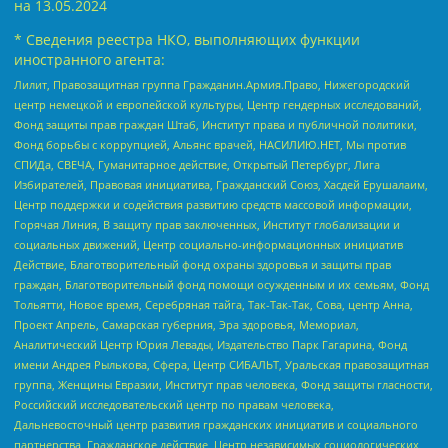
на
13.05.2024
* Сведения реестра НКО, выполняющих функции
иностранного агента:
Лилит, Правозащитная группа Гражданин.Армия.Право, Нижегородский
центр немецкой и европейской культуры, Центр гендерных исследований,
Фонд защиты прав граждан Штаб, Институт права и публичной политики,
Фонд борьбы с коррупцией, Альянс врачей, НАСИЛИЮ.НЕТ, Мы против
СПИДа, СВЕЧА, Гуманитарное действие, Открытый Петербург, Лига
Избирателей, Правовая инициатива, Гражданский Союз, Хасдей Ерушалаим,
Центр поддержки и содействия развитию средств массовой информации,
Горячая Линия, В защиту прав заключенных, Институт глобализации и
социальных движений, Центр социально-информационных инициатив
Действие, Благотворительный фонд охраны здоровья и защиты прав
граждан, Благотворительный фонд помощи осужденным и их семьям, Фонд
Тольятти, Новое время, Серебряная тайга, Так-Так-Так, Сова, центр Анна,
Проект Апрель, Самарская губерния, Эра здоровья, Мемориал,
Аналитический Центр Юрия Левады, Издательство Парк Гагарина, Фонд
имени Андрея Рылькова, Сфера, Центр СИБАЛЬТ, Уральская правозащитная
группа, Женщины Евразии, Институт прав человека, Фонд защиты гласности,
Российский исследовательский центр по правам человека,
Дальневосточный центр развития гражданских инициатив и социального
партнерства, Гражданское действие, Центр независимых социологических