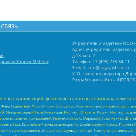
 СВЯЗЬ
Учредитель и издатель ООО 
Адрес учредителя, издателя, р
зи
д.13, кор. 2
рвисов Yandex.Metrika,
Телефон: +7 (495) 718-84-11
E-mail: info@argayash-m.ru
И.О. главного редактора Доро
Разработчик сайта –
INFOROS
енных организаций, деятельность которых признана нежелате
 Фонд Содействия, Фонд Открытое общество, Американо-российский фонд по э
 Международный Республиканский Институт, Открытая Россия, Институт совре
р электоральных исследований, Германский фонд Маршалла Соединенных Штатов
еловек в беде, Европейский фонд за демократию, Джеймстаунский фонд, Прожект
дованию преследования в отношении Фалуньгун в Китае, Всемирная организация 