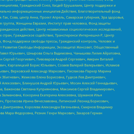
инициатива, Гражданский Союз, Хасдей Ерушалаим, Центр поддержки и
социально-информационных инициатив Действие, Благотворительный фонд
Так, Сова, центр Анна, Проект Апрель, Самарская губерния, Эра здоровья,
я группа, Женщины Евразии, Институт прав человека, Фонд защиты
Гражданское действие, Центр независимых социологических исследований,
стран, Гражданское содействие, Трансперенси Интернешнл-Р, Центр
н, Фонд поддержки свободы прессы, Гражданский контроль, Человек и
тут Развития Свободы Информации, Экозащита!-Женсовет, Общественный
й Павел Юрьевич, Шнырова Ольга Вадимовна, Чанышева Лилия Айратовна,
ин Сергей Георгиевич, Пивоваров Андрей Сергеевич, Аверин Виталий
вич, Каргалицкий Борис Юльевич, Созаев Валерий Валерьевич, Исламов
льевич, Верховский Александр Маркович, Пислакова-Паркер Марина
н Збигневич, Жемкова Елена Борисовна, Гудков Лев Дмитриевич,
й Алексеевич, Блинушов Андрей Юрьевич, Мосин Алексей Геннадьевич,
а, Баженова Светлана Куприяновна, Максимов Сергей Владимирович,
а Залмановна, Кокорина Екатерина Алексеевна, Шуманов Илья
ч, Протасова Ирина Вячеславовна, Литинский Леонид Борисович,
а Дмитриевна, Королева Александра Евгеньевна, Смирнов Владимир
ова Мара Федоровна, Резник Генри Маркович, Захаров Герман