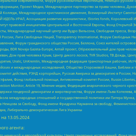
беральной современности, Форум русскоязычных европейцев, Немецко-русский о
формации, Проект Медиа, Международное партнерство за права человека, Духов
 Колледж, Международное христианское движение, Всемирный Институт Саентол
 ИДЕЛЬ-УРАЛ, Ассоциация развития журналистики, IStories fonds, Королевск
r, Институт правовой инициативы Центральной и Восточной Европы, Фонд Открытой Э
ты, Международный научный центр им Вудро Вильсона, Свободная пресса, Возро
России, Лига Свободных Наций, Transparеncy International, Форум Свободных Н
правления, Форум гражданского общества Россия, Беллона, Союз жителей острово
роды, BDR Novaja Gazeta-Europe, Алтай проект, Образовательный дом прав челов
еван, Дом прав человека Крым, Центр дикого лосося, TVR Studios, ТВ Дождь, Це
урятия, Uralic, UnKremlin, Международная федерация транспортных рабочих, Ист
ейских и международных исследований, Общество Сторожевой башни, Библии и тр
омитет действия, РЭНД корпорейшн, Русская Америка за демократию в России, Н
фалия, Фонд глобальной помощи, Антивоенный комитет России, Russie-Libertes, L
lection Monitor, Article 19, Мнение медиа, Федерация анархического черного кр
и гендерной демократии и миротворчества, Форум имени Льва Копелева, American C
г, Школа международных отношений и государственной политики им Питера Мунка
 Немцова за Свободу, Фонд имени Фридриха Науманна за свободу, Феминистско
медиа, Либерально-демократическая Лига Украины
 на
13.05.2024
ого агента:
р немецкой и европейской культуры, Центр гендерных исследований, Фонд защи