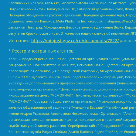
Славянских Сил Руси, Алля-Аят, Благотворительный пансионат Ак Умут, Русск
Патриотический клуб-Новокузнецк/РПК, Сибирский державный союз, Фонд б
Народное объединение русского движения, Народное движение Адат, Народ
Социалистических Районов, Meta Platforms Inc, Facebook, Instagram, Wha
движение, Невоград, Молодежное Демократическое Движение Весна, Верхов
депутатов Красноярского края, Этническое национальное объединение, ЛГ
Источник:
https://minjust.gov.ru/ru/documents/7822/
данные
* Реестр иностранных агентов:
Калининградская региональная общественная организация "Экозащита!-Женсовет", Фонд содействия защите прав и свобод граждан "Общественный вердикт", Фонд "Институт Развития Свободы Информации", Частное учреждение "Информационное агентство МЕМО. РУ", Региональная общественная организация "Общественная комиссия по сохранению наследия академика Сахарова", Фонд поддержки свободы прессы, Санкт-Петербургская общественная правозащитная организация "Гражданский контроль", Межрегиональная общественная организация "Информационно-просветительский центр "Мемориал", Региональный Фонд "Центр Защиты Прав Средств Массовой Информации", с 05.12.2023 Фонд "Центр Защиты Прав Средств массовой информации", Региональная общественная благотворительная организация помощи беженцам и мигрантам "Гражданское содействие", Негосударственное образовательное учреждение дополнительного профессионального образования (повышение квалификации) специалистов "АКАДЕМИЯ ПО ПРАВАМ ЧЕЛОВЕКА", Свердловская региональная общественная организация "Сутяжник", Автономная некоммерческая организация "Центр независимых социологических исследований", Союз общественных объединений "Российский исследовательский центр по правам человека", Региональное общественное учреждение научно-информационный центр "МЕМОРИАЛ", Некоммерческая организация "Фонд защиты гласности", Автономная некоммерческая организация "Институт прав человека", Городская общественная организация "Екатеринбургское общество "МЕМОРИАЛ", Городская общественная организация "Рязанское историко-просветительское и правозащитное общество "Мемориал" (Рязанский Мемориал), Челябинский региональный орган общественной самодеятельности – женское общественное объединение "Женщины Евразии", Челябинский региональный орган общественной самодеятельности "Уральская правозащитная группа", Фонд содействия защите здоровья и социальной справедливости имени Андрея Рылькова, Автономная Некоммерческая Организация "Аналитический Центр Юрия Левады", Автономная некоммерческая организация социальной поддержки населения "Проект Апрель", Региональная общественная организация помощи женщинам и детям, находящимся в кризисной ситуации "Информационно-методический центр "Анна", Фонд содействия развитию массовых коммуникаций и правовому просвещению "Так-так-Так", Фонд содействия устойчивому развитию "Серебряная тайга", Свердловский региональный общественный фонд социальных проектов "Новое время", "Idel.Реалии", Кавказ.Реалии, Крым.Реалии, Телеканал Настоящее Время, Татаро-башкирская служба Радио Свобода (Azatliq Radiosi), Радио Свободная Европа/Радио Свобода (PCE/PC), "Сибирь.Реалии", "Фактограф", Благотворительный фонд помощи осужденным и их семьям, Автономная некоммерческая организация "Институт глобализации и социальных движений", Фонд "В защиту прав заключенных", Частное учреждение "Центр поддержки и содействия развитию средств массовой информации", Пензенский региональный общественный благотворительный фонд "Гражданский союз", "Север.Реалии", Некоммерческая организация Фонд "Правовая инициатива", Общество с ограниченной ответственностью "Радио Свободная Европа/Радио Свобода", Чешское информационное агентство "MEDIUM-ORIENT", Красноярская региональная общественная организация "Мы против СПИДа", Камалягин Денис Николаевич, Маркелов Сергей Евгеньевич, Пономарев Лев Александрович, Савицкая Людмила Алексеевна, Автоно