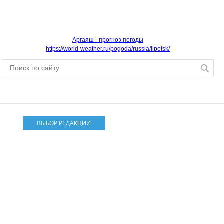
Аргаяш - прогноз погоды
https://world-weather.ru/pogoda/russia/lipetsk/
ВЫБОР РЕДАКЦИИ