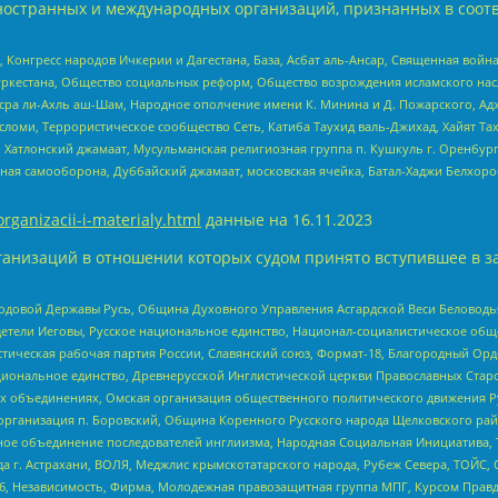
ностранных и международных организаций, признанных в соотв
нгресс народов Ичкерии и Дагестана, База, Асбат аль-Ансар, Священная война,
уркестана, Общество социальных реформ, Общество возрождения исламского насл
Нусра ли-Ахль аш-Шам, Народное ополчение имени К. Минина и Д. Пожарского, Ад
сломи, Террористическое сообщество Сеть, Катиба Таухид валь-Джихад, Хайят Тах
, Хатлонский джамаат, Мусульманская религиозная группа п. Кушкуль г. Оренбу
ная самооборона, Дуббайский джамаат, московская ячейка, Батал-Хаджи Белхор
organizacii-i-materialy.html
данные на
16.11.2023
анизаций в отношении которых судом принято вступившее в з
 Родовой Державы Русь, Община Духовного Управления Асгардской Веси Беловод
детели Иеговы, Русское национальное единство, Национал-социалистическое об
истическая рабочая партия России, Славянский союз, Формат-18, Благородный Ор
ациональное единство, Древнерусской Инглистической церкви Православных Ста
ных объединениях, Омская организация общественного политического движения Р
рганизация п. Боровский, Община Коренного Русского народа Щелковского район
гиозное объединение последователей инглиизма, Народная Социальная Инициатива,
 г. Астрахани, ВОЛЯ, Меджлис крымскотатарского народа, Рубеж Севера, ТОЙС, 
6, Независимость, Фирма, Молодежная правозащитная группа МПГ, Курсом Правд