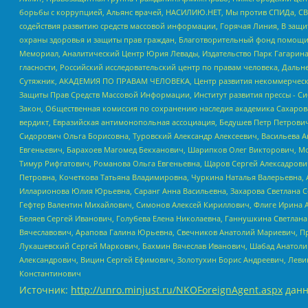
борьбы с коррупцией, Альянс врачей, НАСИЛИЮ.НЕТ, Мы против СПИДа, СВЕ
содействия развитию средств массовой информации, Горячая Линия, В защ
охраны здоровья и защиты прав граждан, Благотворительный фонд помощи ос
Мемориал, Аналитический Центр Юрия Левады, Издательство Парк Гагарина
гласности, Российский исследовательский центр по правам человека, Даль
Сутяжник, АКАДЕМИЯ ПО ПРАВАМ ЧЕЛОВЕКА, Центр развития некоммерческих
Защиты Прав Средств Массовой Информации, Институт развития прессы - Си
Закон, Общественная комиссия по сохранению наследия академика Сахаров
вердикт, Евразийская антимонопольная ассоциация, Бедушев Петр Петрови
Сидорович Ольга Борисовна, Туровский Александр Алексеевич, Васильева А
Евгеньевич, Барахоев Магомед Бекханович, Шарипков Олег Викторович, М
Тимур Рифгатович, Романова Ольга Евгеньевна, Щаров Сергей Алексадрови
Петровна, Кочеткова Татьяна Владимировна, Чуркина Наталья Валерьевна, 
Илларионова Юлия Юрьевна, Саранг Анна Васильевна, Захарова Светлана 
Гефтер Валентин Михайлович, Симонов Алексей Кириллович, Флиге Ирина 
Беляев Сергей Иванович, Голубева Елена Николаевна, Ганнушкина Светлана
Вячеславович, Арапова Галина Юрьевна, Свечников Анатолий Мариевич, П
Лукашевский Сергей Маркович, Бахмин Вячеслав Иванович, Шабад Анатоли
Александрович, Вицин Сергей Ефимович, Золотухин Борис Андреевич, Леви
Константинович
Источник:
http://unro.minjust.ru/NKOForeignAgent.aspx
данн