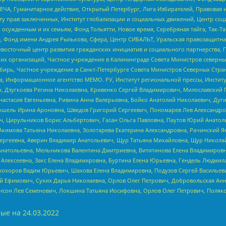
ЧА, Гуманитарное действие, Открытый Петербург, Лига Избирателей, Правовая 
иту прав заключенных, Институт глобализации и социальных движений, Центр 
ужденным и их семьям, Фонд Тольятти, Новое время, Серебряная тайга, Так-Так-
, Фонд имени Андрея Рылькова, Сфера, Центр СИБАЛЬТ, Уральская правозащитна
невосточный центр развития гражданских инициатив и социального партнерства, 
 организаций, Частное учреждение в Калининграде Совета Министров северных 
бирь, Частное учреждение в Санкт-Петербурге Совета Министров Северных Стра
а, Информационное агентство МЕМО. РУ, Институт региональной прессы, Инсти
ч, Дзугкоева Регина Николаевна, Кривенко Сергей Владимирович, Милославски
настасия Евгеньевна, Ривина Анна Валерьевна, Бойко Анатолий Николаевич, Дуг
ошель Ирина Ароновна, Шведов Григорий Сергеевич, Пономарев Лев Александро
ч, Цирульников Борис Альбертович, Гасан Ольга Павловна, Паутов Юрий Анато
Акимова Татьяна Николаевна, Золотарева Екатерина Александровна, Рачинский Я
Сергеевна, Аверин Владимир Анатольевич, Щур Татьяна Михайловна, Щур Никола
Анатольевна, Мельникова Валентина Дмитриевна, Вититинова Елена Владимировн
 Алексеевна, Закс Елена Владимировна, Буртина Елена Юрьевна, Гендель Людмил
рохоров Вадим Юрьевич, Шахова Елена Владимировна, Подузов Сергей Васильеви
й Ефимович, Сухих Дарья Николаевна, Орлов Олег Петрович, Добровольская Анн
нсон Лев Семенович, Локшина Татьяна Иосифовна, Орлов Олег Петрович, Поляк
ые на
24.03.2022