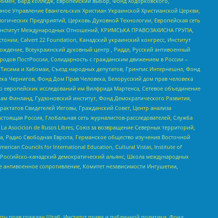
бмен, Бард колледж, Европейский выбор, Фонд Ходорковского,
ное Управление Евангельских Христиан Украинской Христианской Церкви,
огических Предприятий, Церковь Духовной Технологии, Европейская сеть
ий Институт Международных Отношений, КРИМСЬКА ПРАВОЗАХИСНА ГРУПА,
стонии, Calvert 22 Foundation, Канадский украинский конгресс, Институт
ждение, Всеукраинский духовный центр , Риддл, Русский антивоенный
ародов ПостРоссии, Солидарность с гражданским движением в России –
в Тисима и Хабомаи, Съезд народных депутатов, Гринпис Интернешнл, Фонд
ека Чернигов, Фонд Дом Прав Человека, Белорусский дом прав человека
нтр европейских исследований им Вилфрида Мартенса, Сетевое объединение
Чам Финланд, Гудзоновский институт, Фонд Демократического Развития,
актатов Свидетелей Иеговы, Гражданский Совет, Центр анализа
астоящая Россия, Глобальная сеть журналистов-расследователей, Служба
a Asocicion de Rusos Libres, Союз за возвращение Северных территорий,
еста, Радио Свободная Европа, Германское общество изучения Восточной
ouncils for International Education, Cultural Vistas, Institute of
, Российско-канадский демократический альянс, Школа международных
е антивоенное сопротивление, Комитет независимости Ингушетии,
ты прав граждан Штаб, Институт права и публичной политики, Фонд