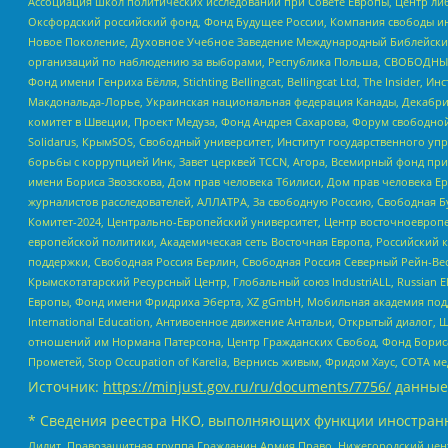
Ассоциация школ политических исследований при Совете Европы, Центр ли
Оксфордский российский фонд, Фонд Будущее России, Компания свободы ин
Новое Поколение, Духовное Учебное Заведение Международный Библейский
организаций по наблюдению за выборами, Республика Польша, СВОБОДНЫЙ
Фонд имени Генриха Бёлля, Stichting Bellingcat, Bellingcat Ltd, The Inside
Макдональда-Лорье, Украинская национальная федерация Канады, Декабрис
комитет в Швеции, Проект Медуза, Фонд Андрея Сахарова, Форум свободной 
Solidarus, КрымSOS, Свободный университет, Институт государственного у
борьбы с коррупцией Инк, Завет церквей TCCN, Агора, Всемирный фонд при
имени Бориса Звозскова, Дом прав человека Тбилиси, Дом прав человека Ер
журналистов расследователей, АЛЛАТРА, За свободную Россию, Свободная Б
Комитет-2024, Центрально-Европейский университет, Центр восточноевроп
европейской политики, Академическая сеть Восточная Европа, Российский к
поддержки, Свободная Россия Берлин, Свободная Россия Северный Рейн-Вест
Крымскотатарский Ресурсный Центр, Глобальный союз IndustriALL, Russian E
Европы, Фонд имени Фридриха Эберта, XZ gGmbH, Мобильная академия поддержк
International Education, Антивоенное движение Антальи, Открытый диало
отношений им Нормана Патерсона, Центр Гражданских Свобод, Фонд Бориса
Прометей, Stop Occupation of Karelia, Вернись живым, Фридом Хаус, СОТА 
Источник:
https://minjust.gov.ru/ru/documents/7756/
данные
* Сведения реестра НКО, выполняющих функции иностранн
Лилит, Правозащитная группа Гражданин.Армия.Право, Нижегородский цент