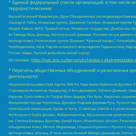
* Единый федеральный список организаций, в том числе и
террористическими:
Высший военный Маджлисуль Шура Объединенных сил моджахедов Кавказа, Ко
Лашкар-И-Тайба, Исламская группа, Движение Талибан, Исламская партия Т
Имарат Кавказ, АБТО, Правый сектор, Исламское государство, Джабха аль-
Ат-Тавхида Валь-Джихад, Чистопольский Джамаат, Рохнамо ба суи давлати и
Артподготовка, Религиозная группа “Джамаат “Красный пахарь”, Колумбайн
Челебиджихана, Азов, Партия исламского возрождения Таджикистана, Народ
России, Айдар, Русский добровольческий корпус
Источник:
http://nac.gov.ru/terroristicheskie-i-ekstremistskie-
* Перечень общественных объединений и религиозных орг
деятельности:
Национал-большевистская партия, ВЕК РА, Рада земли Кубанской Духовно
Староверов-Инглингов, Нурджулар, К Богодержавию, Таблиги Джамаат, Сви
Карачая, Союз славян, Ат-Такфир Валь-Хиджра, Пит Буль, Национал-социал
Инициатива города Череповца, Духовно-Родовая Держава Русь, Русское н
нелегальной иммиграции, Кровь и Честь, О свободе совести и о религиоз
Футбольного Клуба Динамо, Файзрахманисты, Мусульманская религиозная о
им. Степана Бандеры, Братство, Белый Крест, Misanthropic division, Рели
объединение Атака, Мечеть Мирмамеда, Община Коренного Русского народа
Артподготовка, Штольц, В честь иконы Божией Матери Державная, Сектор 1