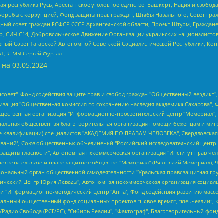
ая республика Русь, Арестантское уголовное единство, Башкорт, Нация и свобода,
орьбы с коррупцией, Фонд защиты прав граждан, Штабы Навального, Совет гражд
ный совет граждан РСФСР СССР Архангельской области, Проект Штурм, Граждане 
tsApp, СИЧ-С14, Добровольческое Движение Организации украинских националисто
ный Совет Татарской Автономной Советской Социалистической Республики, Кон
БТ, Я.МЫ Сергей Фургал
 на
03.05.2024
мная некоммерческая организация "Центр по работе с проблемой насилия "НАСИЛИЮ.НЕТ", Межрегиональный профессиональный союз работников здравоохранения "Альянс врачей", Юридическое лицо, зарегистрированное в Латвийской Республике, SIA "Medusa Project" (регистрационный номер 40103797863, дата регистрации 10.06.2014), Некоммерческая организация "Фонд по борьбе с коррупцией", Автономная некоммерческая организация "Институт права и публичной политики", Баданин Роман Сергеевич, Гликин Максим Александрович, Железнова Мария Михайловна, Лукьянова Юлия Сергеевна, Маетная Елизавета Витальевна, Маняхин Петр Борисович, Чуракова Ольга Владимировна, Ярош Юлия Петровна, Юридическое лицо "The Insider SIA", зарегистрированное в Риге, Латвийская Республика (дата регистрации 26.06.2015), являющееся администратором доменного имени интернет-издания "The Insider SIA", https://theins.ru, Постернак Алексей Евгеньевич, Рубин Михаил Аркадьевич, Анин Роман Александрович, Юридическое лицо Istories fonds, зарегистрированное в Латвийской Республике (регистрационный номер 50008295751, дата регистрации 24.02.2020), Великовский Дмитрий Александрович, Долинина Ирина Николаевна, Мароховская Алеся Алексеевна, Шлейнов Роман Юрьевич, Шмагун Олеся Валентиновна, Общество с ограниченной ответственностью "Альтаир 2021", Общество с ограниченной ответственностью "Вега 2021", Общество с ограниченной ответственностью "Главный редактор 2021", Общество с ограниченной ответственностью "Ромашки монолит", Важенков Артем Валерьевич, Ивановская областная общественная организация "Центр гендерных исследований", Гурман Юрий Альбертович, Медиапроект "ОВД-Инфо", Егоров Владимир Владимирович, Жилинский Владимир Александрович, Общество с ограниченной ответственностью "ЗП", Иванова София Юрьевна, Карезина Инна Павловна, Кильтау Екатерина Викторовна, Петров Алексей Викторович, Пискунов Сергей Евгеньевич, Смирнов Сергей Сергеевич, Тихонов Михаил Сергеевич, Общество с ограниченной ответственностью "ЖУРНАЛИСТ-ИНОСТРАННЫЙ АГЕНТ", Арапова Галина Юрьевна, Вольтская Татьяна Анатольевна, Американская компания "Mason G.E.S. Anonymous Foundation" (США), являющаяся владельцем интернет-издания https://mnews.world/, Компания "Stichting Bellingcat", зарегистрированная в Нидерландах (дата регистрации 11.07.2018), Захаров Андрей Вячеславович, Клепиковская Екатерина Дмитриевна, Общество с ограниченной ответственностью "МЕМО", Перл Роман Александрович, Симонов Евгений Алексеевич, Соловьева Елена Анатольевна, Сотников Даниил Владимирович, Сурначева Елизавета Дмитриевна, Автономная некоммерческая организация по защите прав человека и информированию населения "Якутия – Наше Мнение", Общество с ограниченной ответственностью "Москоу диджитал медиа", с 26.01.2023 Общество с ограниченной ответственностью "Чайка Белые сады", Ветошкина Валерия Валерьевна, Заговора Максим Александрович, Межрегиональное общественное движение "Российская ЛГБТ - сеть", Оленичев Максим Владимирович, Павлов Иван Юрьевич, Скворцова Елена Сергеевна, Общество с ограниченной ответственностью "Как бы инагент", Кочетков Игорь Викторович, Общество с ограниченной ответственностью "Честные выборы", Еланчик Олег Александрович, Общество с ограниченной ответственностью "Нобелевский призыв", Гималова Регина Эмилевна, Григорьев Андрей Валерьевич, Григорьева Алина Александровна, Ассоциация по содействию защите прав призывников, альтернативнослужащих и военнослужащих "Правозащитная группа "Гражданин.Армия.Право", Хисамова Регина Фаритовна, Автономная некоммерческая организация по реализации социально-правовых программ "Лилит", Дальн