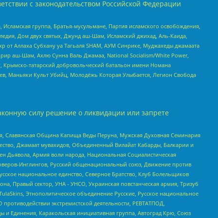
етствии с законодательством Российской Федерации
 Исламская группа, Братья-мусульмане, Партия исламского освобождения,
едия, Дом двух святых, Джунд аш-Шам, Исламский джихад, Аль-Каида,
жр от Аллаха Субхану уа Тагьаля SHAM, АУМ Синрике, Муджахеды джамаата
рир аш-Шам, Ахлю Сунна Валь Джамаа, National Socialism/White Power,
рг, Крымско-татарский добровольческий батальон имени Номана
оев, Маньяки Культ Убийц, Молодёжь Которая Улыбается, Легион Свобода
аконную силу решение о ликвидации или запрете
ья, Славянская Община Капища Веды Перуна, Мужская Духовная Семинария
щество, Джамаат мувахидов, Объединенный Вилайат Кабарды, Балкарии и
ден Дьявола, Армия воли народа, Национальная Социалистическая
роверов-Инглингов, Русский общенациональный союз, Движение против
усское национальное единство, Северное Братство, Клуб Болельщиков
а, Правый сектор, УНА - УНСО, Украинская повстанческая армия, Тризуб
 TulaSkins, Этнополитическое объединение Русские, Русское национальное
О противодействии экстремистской деятельности, РЕВТАТПОД,
ы и Единения, Каракольская инициативная группа, Автоград Крю, Союз