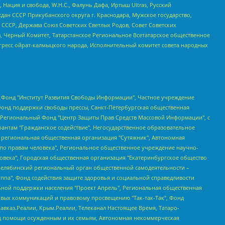
 Нация и свобода, W.H.С., Фалунь Дафа, Иртыш Ultras, Русский
ан СССР Прикубанского округа г. Краснодара, Мужское государство,
СССР, Держава Союз Советских Светлых Родов, Совет Советских
в, Черный Комитет, Татарстанское Региональное Всетатарское общественное
гресс ойрат-калмыцкого народа, Исполнительный комитет совета народных
евосточное общественное движение "Маяк", Санкт-Петербургская ЛГБТ-инициативная группа "Выход", Инициативная группа ЛГБТ+ "Реверс", Алексеев Андрей Викторович, Бекбулатова Таисия Львовна, Беляев Иван Михайлович, Владыкина Елена Сергеевна, Гельман Марат Александрович, Никульшина Вероника Юрьевна, Толоконникова Надежда Андреевна, Шендерович Виктор Анатольевич, Общество с ограниченной ответственностью "Данное сообщение", Общество с ограниченной ответственностью Издательский дом "Новая глава", Айнбиндер Александра Александровна, Московский комьюнити-центр для ЛГБТ+инициатив, Благотворительный фонд развития филантропии, Deutsche Welle (Германия, Kurt-Schumacher-Strasse 3, 53113 Bonn), Борзунова Мария Михайловна, Воробьев Виктор Викторович, Голубева Анна Львовна, Константинова Алла Михайловна, Малкова Ирина Владимировна, Мурадов Мурад Абдулгалимович, Осетинская Елизавета Николаевна, Понасенков Евгений Николаевич, Ганапольский Матвей Юрьевич, Киселев Евгений Алексеевич, Борухович Ирина Григорьевна, Дремин Иван Тимофеевич, Дубровский Дмитрий Викторович, Красноярская региональная общественная организация поддержки и развития альтернативных образовательных технологий и межкультурных коммуникаций "ИНТЕРРА", Маяковская Екатерина Алексеевна, Фейгин Марк Захарович, Филимонов Андрей Викторович, Дзугкоева Регина Николаевна, Доброхотов Роман Александрович, Дудь Юрий Александрович, Елкин Сергей Владимирович, Кругликов Кирилл Игоревич, Сабунаева Мария Леонидовна, Семенов Алексей Владимирович, Шаинян Карен Багратович, Шульман Екатерина Михайловна, Асафьев Артур Валерьевич, Вахштайн Виктор Семенович, Венедиктов Алексей Алексеевич, Лушникова Екатерина Евгеньевна, Волков Леонид Михайлович, Невзоров Александр Глебович, Пархоменко Сергей Борисович, Сироткин Ярослав Николаевич, Кара-Мурза Владимир Владимирович, Баранова Наталья Владимировна, Гозман Леонид Яковлевич, Кагарлицкий Борис Юльевич, Климарев Михаил Валерьевич, Милов Владимир Станиславович, Автономная некоммерческая организация Краснодарский центр современного искусства "Типография", Моргенштерн Алишер Тагирович, Соболь Любовь Эдуардовна, Общество с ограниченной ответственностью "ЛИЗА НОРМ", Каспаров Гарри Кимович, Ходорковский Михаил Борисович, Общество с ограниченной ответственностью "Апрельские тезисы", Данилович Ирина Брониславовна, Кашин Олег Владимирович, Петров Николай Владимирович, Пивоваров Алексей Владимирович, Соколов Михаил Владимирович, Цветкова Юлия Владимировна, Чичваркин Евгений Александрович, Комитет против пыток/Команда против пыток, Общество с ограниченной ответственностью "Первый научный", Общество с ограниченной ответственностью "Вертолет и ко", Белоцерковская Вероника Борисовна, Кац Максим Евгеньевич, Лазарева Татьяна Юрьевна, Шаведдинов Руслан Табризович, Яшин Илья Валерьевич, Общество с ограниченной ответственностью "Иноагент ААВ", Алешковский Дмитрий Петрович, Альбац Евгения Марковна, Быков Дмитрий Львович, Галямина Юлия Евгеньевна, Лойко Сергей Леонидович, Мартынов Кирилл Константинович, Медведев Сергей Александрович, Крашенинников Федор Геннадиевич, Гордеева Катерина Вл