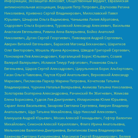
Информации, Экозащита!-Женсовет, Общественный вердикт, Евразийская
антимонопольная ассоциация, Бедушев Петр Петрович, Дзугкоева Регина
Николаевна, Кривенко Сергей Владимирович, Милославский Павел
Юрьевич, Шнырова Ольга Вадимовна, Чанышева Лилия Айратовна,
Сидорович Ольга Борисовна, Туровский Александр Алексеевич, Васильева
Анастасия Евгеньевна, Ривина Анна Валерьевна, Бойко Анатолий
Николаевич, Дугин Сергей Георгиевич, Пивоваров Андрей Сергеевич,
Аверин Виталий Евгеньевич, Барахоев Магомед Бекханович, Шарипков
Олег Викторович, Мошель Ирина Ароновна, Шведов Григорий Сергеевич,
Пономарев Лев Александрович, Каргалицкий Борис Юльевич, Созаев
Валерий Валерьевич, Исламов Тимур Рифгатович, Романова Ольга
Евгеньевна, Щаров Сергей Алексадрович, Цирульников Борис Альбертович,
Гасан Ольга Павловна, Паутов Юрий Анатольевич, Верховский Александр
Маркович, Пислакова-Паркер Марина Петровна, Кочеткова Татьяна
Владимировна, Чуркина Наталья Валерьевна, Акимова Татьяна Николаевна,
Золотарева Екатерина Александровна, Рачинский Ян Збигневич, Жемкова
Елена Борисовна, Гудков Лев Дмитриевич, Илларионова Юлия Юрьевна,
Саранг Анна Васильевна, Захарова Светлана Сергеевна, Аверин Владимир
Анатольевич, Щур Татьяна Михайловна, Щур Николай Алексеевич,
Блинушов Андрей Юрьевич, Мосин Алексей Геннадьевич, Гефтер Валентин
Михайлович, Симонов Алексей Кириллович, Флиге Ирина Анатольевна,
Мельникова Валентина Дмитриевна, Вититинова Елена Владимировна,
Баженова Светлана Куприяновна, Максимов Сергей Владимирович, Беляев