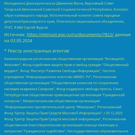
Молодежное Демократическое Движение Весна, Верховный Совет
Татарской Автономной Советской Социалистической Республики, Конгресс
ойрат-калмыцкого народа, Исполнительный комитет совета народных
депутатов Красноярского края, Этническое национальное объединение,
ЛГБТ, Я.МЫ Сергей Фургал
Источник:
https://minjust.gov.ru/ru/documents/7822/
данные
на
03.05.2024
* Реестр иностранных агентов:
Калининградская региональная общественная организация "Экозащита!-Женсовет", Фонд содействия защите прав и свобод граждан "Общественный вердикт", Фонд "Институт Развития Свободы Информации", Частное учреждение "Информационное агентство МЕМО. РУ", Региональная общественная организация "Общественная комиссия по сохранению наследия академика Сахарова", Фонд поддержки свободы прессы, Санкт-Петербургская общественная правозащитная организация "Гражданский контроль", Межрегиональная общественная организация "Информационно-просветительский центр "Мемориал", Региональный Фонд "Центр Защиты Прав Средств Массовой Информации", с 05.12.2023 Фонд "Центр Защиты Прав Средств массовой информации", Региональная общественная благотворительная организация помощи беженцам и мигрантам "Гражданское содействие", Негосударственное образовательное учреждение дополнительного профессионального образования (повышение квалификации) специалистов "АКАДЕМИЯ ПО ПРАВАМ ЧЕЛОВЕКА", Свердловская региональная общественная организация "Сутяжник", Автономная некоммерческая организация "Центр независимых социологических исследований", Союз общественных объединений "Российский исследовательский центр по правам человека", Региональное общественное учреждение научно-информационный центр "МЕМОРИАЛ", Некоммерческая организация "Фонд защиты гласности", Автономная некоммерческая организация "Институт прав человека", Городская общественная организация "Екатеринбургское общество "МЕМОРИАЛ", Городская общественная организация "Рязанское историко-просветительское и правозащитное общество "Мемориал" (Рязанский Мемориал), Челябинский региональный орган общественной самодеятельности – женское общественное объединение "Женщины Евразии", Челябинский региональный орган общественной самодеятельности "Уральская правозащитная группа", Фонд содействия защите здоровья и социальной справедливости имени Андрея Рылькова, Автономная Некоммерческая Организация "Аналитический Центр Юрия Левады", Автономная некоммерческая организация социальной поддержки населения "Проект Апрель", Региональная общественная организация помощи женщинам и детям, находящимся в кризисной ситуации "Информационно-методический центр "Анна", Фонд содействия развитию массовых коммуникаций и правовому просвещению "Так-так-Так", Фонд содействия устойчивому развитию "Серебряная тайга", Свердловский региональный общественный фонд социальных проектов "Новое время", "Idel.Реалии", Кавказ.Реалии, Крым.Реалии, Телеканал Настоящее Время, Татаро-башкирская служба Радио Свобода (Azatliq Radiosi), Радио Свободная Европа/Радио Свобода (PCE/PC), "Сибирь.Реалии", "Фактограф", Благотворительный фонд помощи осужденным и их семьям, Автономная некоммерческая организация "Институт глобализации и социальных движений", Фонд "В защиту прав заключенных", Частное учреждение "Центр поддержки и содействия развитию средств массовой информации", Пензенский региональный общественный благотворительный фонд "Гражданский союз", "Север.Реалии", Некоммерческая организация Фонд "Правовая инициатива", Общество с ограниченной ответственностью "Радио Свободная Европа/Радио Свобода", Чешское информационное агентство "MEDIUM-ORIENT", Красноярская региональная общественная организация "Мы против СПИДа", Камалягин Денис Николаевич, Маркелов Сергей Евгеньевич, Пономарев Лев Александрович, Савицкая Людмила Алексеевна, Автономная некоммерческая организация "Центр по работе с проблемой насилия "НАСИЛИЮ.НЕТ", Межрегиональный профессиональный союз работников здравоохранения "Альянс врачей", Юридическое лицо, зарегистрированное в Латвийской Республике, SIA "Medusa Project" (регистрационный номер 40103797863, дата регистрации 10.06.2014), Некоммерческая организация "Фонд по борьбе с коррупцией", Автономная некоммерческая организация "Институт права и публичной политики", Баданин Роман Сергеевич, Гликин Максим Александрович, Железнова Мария Михайловна, Лукьянова Юлия Сергеевна, Маетная Елизавета Витальевна, Маняхин Петр Борисович, Чуракова Ольга Владимировна, Ярош Юлия Петровна, Юридическое лицо "The Insider SIA", зарегистрированное в Риге, Латвийская Республика (дата регистрации 26.06.2015), являющееся администратором доменного имени интернет-издания "The Insider SIA", https://theins.ru, Постернак Алексей Евгеньевич, Рубин Михаил Аркадьевич, Анин Роман Александрович, Юридическое лицо Istories fonds, зарегистрированное в Латвийской Республике (регистрационный номер 50008295751, дата регистрации 24.02.2020), Великовский Дмитрий Александрович, Долинина Ирина Николаевна, Мароховская Алеся Алексеевна, Шлейнов Роман Юрьевич, Шмагун Олеся Валентиновна, Общество с ограниченной ответственностью "Альтаир 2021", Общество с ограниченной ответственностью "Вега 2021", Общество с ограниченной ответственностью "Главный редактор 2021", Общество с ограниченной ответственностью "Ромашки монолит", Важенков Артем Валерьевич, Ивановская областная общественная организация "Центр гендерных исследований", Гурман Юрий Альбертович, Медиапроект "ОВД-Инфо", Егоров Владимир Владимирович, Жилинский Владимир Александрович, Общество с ограниченной ответственностью "ЗП", Иванова София Юрьевна, Карезина Инна Павловна, Кильтау Екатерина Викторовна, Петров Алексей Викторович, Пискунов Сергей Евгеньевич, Смирнов Сергей Сергеевич, Тихонов Михаил Сергеевич, Общество с ограниченной ответственностью "ЖУРНАЛИСТ-ИНОСТРАННЫЙ АГЕНТ", Арапова Галина Юрьевна, Вольтская Татьяна Анатольевна, Американская компания "Mason G.E.S. Anonymous Foundation" (США), являющаяся владельцем интернет-издания https://mnews.world/, Компания "Stichting Bellingcat", зарегистрированная в Нидерландах (дата регистрации 11.07.2018), Захаров Андрей Вячеславович, Клепиковская Екатерина Дмитриевна, Общество с ограниченной ответственностью "МЕМО", Перл Роман Александрович, Симонов Евгений Алексеевич, Соловьева Елена Анатольевна, Сотников Даниил Владимирович, Сурначева Елизавета Дмитриевна, Автономная некоммерческая организация по защите прав человека и информированию населения "Якутия – Наше Мнение", Общество с ограниченной ответственностью "Москоу диджитал медиа", с 26.01.2023 Общество с ограниченной ответственностью "Чайка Белые сады", Ветошкина Валерия Валерьевна, Заговора Максим Александрович, Межрегиональное общественное движение "Российская ЛГБТ - сеть", Оленичев Максим Владимирович, Павлов Иван Юрьевич, Скворцова Елена Сергеевна, Общество с ограниченной ответственностью "Как бы инагент", Кочетков Игорь Викторович, Общество с ограниченной ответственностью "Честные выборы", Еланчик Олег Александрович, Общество с ограниченной ответственностью "Нобелевский призыв", Гималова Регина Эмилевна, Григорьев Андрей Валерьевич, Григорьева Алина Александровна, Ассоциация по содействию защите прав призывников, альтернативнослужащих и военнослужащих "Правозащитная группа "Гражданин.Армия.Право", Хисамова Регина Фаритовна, Автономная некоммерческая организация по реализации социально-правовых программ "Лилит", Дальневосточное общественное движение "Маяк", Санкт-Петербургская ЛГБТ-инициативная группа "Выход", Инициативная группа ЛГБТ+ "Реверс", Алексеев Андрей Викторович, Бекбулатова Таисия Львовна, Беляев Иван Михайлович, Владыкина Елена Сергеевна, Гельман Марат Александрович, Никульшина Вероника Юрьевна, Толоконникова Надежда Андреевна, Шендерович Виктор Анатольевич, Общество с ограниченной ответственностью "Данное сообщение", Общество с ограниченной ответственностью Издательский дом "Новая глава", Айнбиндер Александра Александровна, Московский комьюнити-центр для ЛГБТ+инициатив, Благотворительный фонд развития филантропии, Deutsche Welle (Германия, Kurt-Schumacher-Strasse 3, 53113 Bonn), Борзунова Мария Михайловна, Воробьев Виктор Викторович, Голубева Анна Львовна, Константинова Алла Михайловна, Малкова Ирина Владимировна, Мурадов Мурад Абдулгалимович, Осетинская Елизавета Николаевна, Понасенков Евгений Николаевич, Ганапольский Матвей Юрьевич, Киселев Евгений Алексеевич, Борухович Ирина Григорьевна, Дремин Иван Тимофеевич, Дубровский Дмитрий Викторович, Красноярская региональная общественная организация поддержки и развития альтернативных образовательных технологий и межкультурных коммуникаций "ИНТЕРРА", Маяковская Екатерина Алексеевна, Фейгин Марк Захарович, Филимонов Андрей Викторович, Дзугкоева Регина Николаевна, Доброхотов Роман Александрович, Дудь Юрий Александрович, Елкин Сергей Владимирович, Кругликов Кирилл Игоревич, Сабунаева Мария Леонидовна, Семенов Алексей Владимирович, Шаинян Карен Багратович, Шульман Екатерина Михайловна, Асафьев Артур Валерьевич, Вахштайн Виктор Семенович, Венедиктов Алексей Алексеевич, Лушникова Екатерина Евгеньевна, Волков Леонид Михайлович, Невзоров Александр Глебович, Пархоменко Сергей Борисович, Сироткин Ярослав Николаевич, Кара-Мурза Владимир Владимирович, Баранова Наталья Владимировна, Гозман Леонид Яковлевич, Кагарлицкий Борис Юльевич, Климарев Михаил Валерьевич, Милов Владимир Станиславович, Автономная некоммерческая организация Краснодарский центр современного искусства "Типография", Моргенштерн Алишер Тагирович, Соболь Любовь Эдуардовна, Общество с ограниченной ответственностью "ЛИЗА НОРМ", Каспаров Гарри Кимович, Ходорковский Михаил Борисович, Общество с ограниченной ответственностью "Апрельские тезисы", Данилович Ирина Брониславовна, Кашин Олег Владимирович, Петров Николай Владимирович, Пивоваров Алексей Владимирович, Соколов Михаил Владимирович, Цветкова Юлия Владимировна, Чичваркин Евгений Александрович, Комитет против пыток/Команда против пыток, Общество с ограниченной ответственностью "Первый научный", Общество с ограниченной ответственностью "Вертолет и ко", Белоцерковская Вероника Борисовна, Кац Максим Евгеньевич, Лазарева Татьяна Юрьевна, Шаведдинов Руслан Табризович, Яшин Илья Валерьевич, Общество с ограниченной ответственностью "Иноагент ААВ", Алешковский Дмитрий Петрович, Альбац Евгения Марковна, Быков Дмитрий Львович, Галямина Юлия Евгеньевна, Лойко Сергей Леонидович, Мартынов Кирилл Константинович, Медведев Сергей Александрович, Крашенинников Федор Геннадиевич, Гордеева Катерина Вл