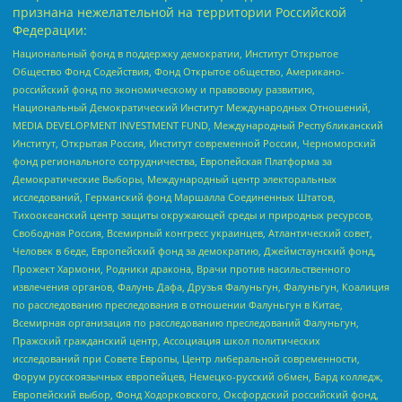
признана нежелательной на территории Российской
Федерации:
Национальный фонд в поддержку демократии, Институт Открытое
Общество Фонд Содействия, Фонд Открытое общество, Американо-
российский фонд по экономическому и правовому развитию,
Национальный Демократический Институт Международных Отношений,
MEDIA DEVELOPMENT INVESTMENT FUND, Международный Республиканский
Институт, Открытая Россия, Институт современной России, Черноморский
фонд регионального сотрудничества, Европейская Платформа за
Демократические Выборы, Международный центр электоральных
исследований, Германский фонд Маршалла Соединенных Штатов,
Тихоокеанский центр защиты окружающей среды и природных ресурсов,
Свободная Россия, Всемирный конгресс украинцев, Атлантический совет,
Человек в беде, Европейский фонд за демократию, Джеймстаунский фонд,
Прожект Хармони, Родники дракона, Врачи против насильственного
извлечения органов, Фалунь Дафа, Друзья Фалуньгун, Фалуньгун, Коалиция
по расследованию преследования в отношении Фалуньгун в Китае,
Всемирная организация по расследованию преследований Фалуньгун,
Пражский гражданский центр, Ассоциация школ политических
исследований при Совете Европы, Центр либеральной современности,
Форум русскоязычных европейцев, Немецко-русский обмен, Бард колледж,
Европейский выбор, Фонд Ходорковского, Оксфордский российский фонд,