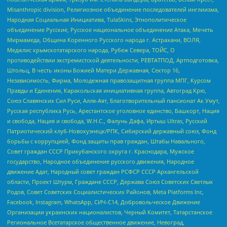
Misanthropic division, Религиозное объединение последователей инглиизма,
Народная Социальная Инициатива, TulaSkins, Этнополитическое
объединение Русские, Русское национальное объединение Атака, Мечеть
Мирмамеда, Община Коренного Русского народа г. Астрахани, ВОЛЯ,
Меджлис крымскотатарского народа, Рубеж Севера, ТОЙС, О
противодействии экстремистской деятельности, РЕВТАТПОД, Артподготовка,
Штольц, В честь иконы Божией Матери Державная, Сектор 16,
Независимость, Фирма, Молодежная правозащитная группа МПГ, Курсом
Правды и Единения, Каракольская инициативная группа, Автоград Крю,
Союз Славянских Сил Руси, Алля-Аят, Благотворительный пансионат Ак Умут,
Русская республика Русь, Арестантское уголовное единство, Башкорт, Нация
и свобода, Нация и свобода, W.H.С., Фалунь Дафа, Иртыш Ultras, Русский
Патриотический клуб-Новокузнецк/РПК, Сибирский державный союз, Фонд
борьбы с коррупцией, Фонд защиты прав граждан, Штабы Навального,
Совет граждан СССР Прикубанского округа г. Краснодара, Мужское
государство, Народное объединение русского движения, Народное
движение Адат, Народный совет граждан РСФСР СССР Архангельской
области, Проект Штурм, Граждане СССР, Держава Союз Советских Светлых
Родов, Совет Советских Социалистических Районов, Meta Platforms Inc,
Facebook, Instagram, WhatsApp, СИЧ-С14, Добровольческое Движение
Организации украинских националистов, Черный Комитет, Татарстанское
Региональное Всетатарское общественное движение, Невоград,