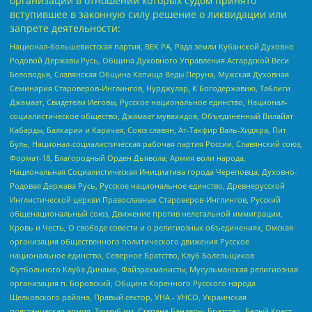
организаций в отношении которых судом принято
вступившее в законную силу решение о ликвидации или
запрете деятельности:
Национал-большевистская партия, ВЕК РА, Рада земли Кубанской Духовно
Родовой Державы Русь, Община Духовного Управления Асгардской Веси
Беловодья, Славянская Община Капища Веды Перуна, Мужская Духовная
Семинария Староверов-Инглингов, Нурджулар, К Богодержавию, Таблиги
Джамаат, Свидетели Иеговы, Русское национальное единство, Национал-
социалистическое общество, Джамаат мувахидов, Объединенный Вилайат
Кабарды, Балкарии и Карачая, Союз славян, Ат-Такфир Валь-Хиджра, Пит
Буль, Национал-социалистическая рабочая партия России, Славянский союз,
Формат-18, Благородный Орден Дьявола, Армия воли народа,
Национальная Социалистическая Инициатива города Череповца, Духовно-
Родовая Держава Русь, Русское национальное единство, Древнерусской
Инглистической церкви Православных Староверов-Инглингов, Русский
общенациональный союз, Движение против нелегальной иммиграции,
Кровь и Честь, О свободе совести и о религиозных объединениях, Омская
организация общественного политического движения Русское
национальное единство, Северное Братство, Клуб Болельщиков
Футбольного Клуба Динамо, Файзрахманисты, Мусульманская религиозная
организация п. Боровский, Община Коренного Русского народа
Щелковского района, Правый сектор, УНА - УНСО, Украинская
повстанческая армия, Тризуб им. Степана Бандеры, Братство, Белый Крест,