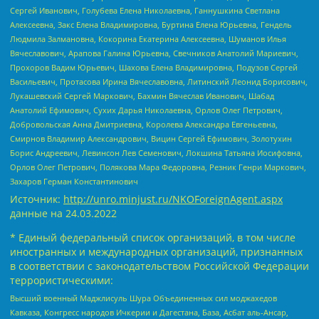
Сергей Иванович, Голубева Елена Николаевна, Ганнушкина Светлана
Алексеевна, Закс Елена Владимировна, Буртина Елена Юрьевна, Гендель
Людмила Залмановна, Кокорина Екатерина Алексеевна, Шуманов Илья
Вячеславович, Арапова Галина Юрьевна, Свечников Анатолий Мариевич,
Прохоров Вадим Юрьевич, Шахова Елена Владимировна, Подузов Сергей
Васильевич, Протасова Ирина Вячеславовна, Литинский Леонид Борисович,
Лукашевский Сергей Маркович, Бахмин Вячеслав Иванович, Шабад
Анатолий Ефимович, Сухих Дарья Николаевна, Орлов Олег Петрович,
Добровольская Анна Дмитриевна, Королева Александра Евгеньевна,
Смирнов Владимир Александрович, Вицин Сергей Ефимович, Золотухин
Борис Андреевич, Левинсон Лев Семенович, Локшина Татьяна Иосифовна,
Орлов Олег Петрович, Полякова Мара Федоровна, Резник Генри Маркович,
Захаров Герман Константинович
Источник:
http://unro.minjust.ru/NKOForeignAgent.aspx
данные на
24.03.2022
* Единый федеральный список организаций, в том числе
иностранных и международных организаций, признанных
в соответствии с законодательством Российской Федерации
террористическими:
Высший военный Маджлисуль Шура Объединенных сил моджахедов
Кавказа, Конгресс народов Ичкерии и Дагестана, База, Асбат аль-Ансар,