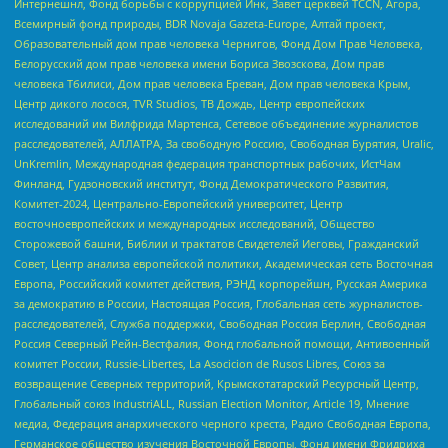
Интернешнл, Фонд борьбы с коррупцией Инк, Завет церквей TCCN, Агора,
Всемирный фонд природы, BDR Novaja Gazeta-Europe, Алтай проект,
Образовательный дом прав человека Чернигов, Фонд Дом Прав Человека,
Белорусский дом прав человека имени Бориса Звозскова, Дом прав
человека Тбилиси, Дом прав человека Ереван, Дом прав человека Крым,
Центр дикого лосося, TVR Studios, ТВ Дождь, Центр европейских
исследований им Вилфрида Мартенса, Сетевое объединение журналистов
расследователей, АЛЛАТРА, За свободную Россию, Свободная Бурятия, Uralic,
UnKremlin, Международная федерация транспортных рабочих, ИстЧам
Финланд, Гудзоновский институт, Фонд Демократического Развития,
Комитет-2024, Центрально-Европейский университет, Центр
восточноевропейских и международных исследований, Общество
Сторожевой башни, Библии и трактатов Свидетелей Иеговы, Гражданский
Совет, Центр анализа европейской политики, Академическая сеть Восточная
Европа, Российский комитет действия, РЭНД корпорейшн, Русская Америка
за демократию в России, Настоящая Россия, Глобальная сеть журналистов-
расследователей, Служба поддержки, Свободная Россия Берлин, Свободная
Россия Северный Рейн-Вестфалия, Фонд глобальной помощи, Антивоенный
комитет России, Russie-Libertes, La Asocicion de Rusos Libres, Союз за
возвращение Северных территорий, Крымскотатарский Ресурсный Центр,
Глобальный союз IndustriALL, Russian Election Monitor, Article 19, Мнение
медиа, Федерация анархического черного креста, Радио Свободная Европа,
Германское общество изучения Восточной Европы, Фонд имени Фридриха