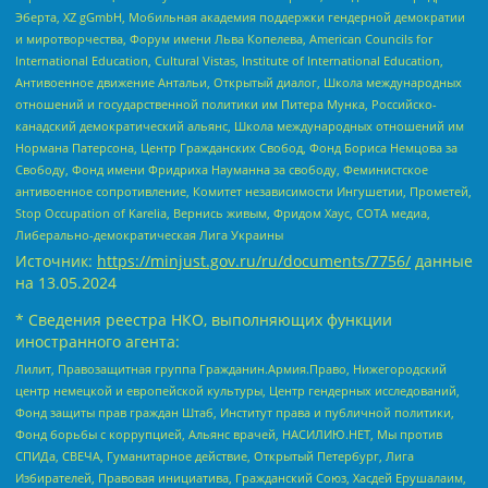
Эберта, XZ gGmbH, Мобильная академия поддержки гендерной демократии
и миротворчества, Форум имени Льва Копелева, American Councils for
International Education, Cultural Vistas, Institute of International Education,
Антивоенное движение Антальи, Открытый диалог, Школа международных
отношений и государственной политики им Питера Мунка, Российско-
канадский демократический альянс, Школа международных отношений им
Нормана Патерсона, Центр Гражданских Свобод, Фонд Бориса Немцова за
Свободу, Фонд имени Фридриха Науманна за свободу, Феминистское
антивоенное сопротивление, Комитет независимости Ингушетии, Прометей,
Stop Occupation of Karelia, Вернись живым, Фридом Хаус, СОТА медиа,
Либерально-демократическая Лига Украины
Источник:
https://minjust.gov.ru/ru/documents/7756/
данные
на
13.05.2024
* Сведения реестра НКО, выполняющих функции
иностранного агента:
Лилит, Правозащитная группа Гражданин.Армия.Право, Нижегородский
центр немецкой и европейской культуры, Центр гендерных исследований,
Фонд защиты прав граждан Штаб, Институт права и публичной политики,
Фонд борьбы с коррупцией, Альянс врачей, НАСИЛИЮ.НЕТ, Мы против
СПИДа, СВЕЧА, Гуманитарное действие, Открытый Петербург, Лига
Избирателей, Правовая инициатива, Гражданский Союз, Хасдей Ерушалаим,