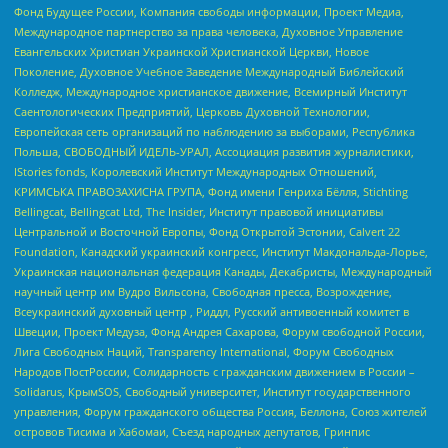
Фонд Будущее России, Компания свободы информации, Проект Медиа,
Международное партнерство за права человека, Духовное Управление
Евангельских Христиан Украинской Христианской Церкви, Новое
Поколение, Духовное Учебное Заведение Международный Библейский
Колледж, Международное христианское движение, Всемирный Институт
Саентологических Предприятий, Церковь Духовной Технологии,
Европейская сеть организаций по наблюдению за выборами, Республика
Польша, СВОБОДНЫЙ ИДЕЛЬ-УРАЛ, Ассоциация развития журналистики,
IStories fonds, Королевский Институт Международных Отношений,
КРИМСЬКА ПРАВОЗАХИСНА ГРУПА, Фонд имени Генриха Бёлля, Stichting
Bellingcat, Bellingcat Ltd, The Insider, Институт правовой инициативы
Центральной и Восточной Европы, Фонд Открытой Эстонии, Calvert 22
Foundation, Канадский украинский конгресс, Институт Макдональда-Лорье,
Украинская национальная федерация Канады, Декабристы, Международный
научный центр им Вудро Вильсона, Свободная пресса, Возрождение,
Всеукраинский духовный центр , Риддл, Русский антивоенный комитет в
Швеции, Проект Медуза, Фонд Андрея Сахарова, Форум свободной России,
Лига Свободных Наций, Transparеncy International, Форум Свободных
Народов ПостРоссии, Солидарность с гражданским движением в России –
Solidarus, КрымSOS, Свободный университет, Институт государственного
управления, Форум гражданского общества Россия, Беллона, Союз жителей
островов Тисима и Хабомаи, Съезд народных депутатов, Гринпис