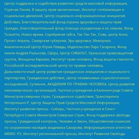
Центр поддержки и содействия развитию средств массовой информации,
Горячая Линия, В защиту прав заключенных, Институт глобализации и
социальных движений, Центр социально-информационных инициатив
Действие, Благотворительный фонд охраны здоровья и защиты прав
граждан, Благотворительный фонд помощи осужденным и их семьям, Фонд
Тольятти, Новое время, Серебряная тайга, Так-Так-Так, Сова, центр Анна,
Проект Апрель, Самарская губерния, Эра здоровья, Мемориал,
Аналитический Центр Юрия Левады, Издательство Парк Гагарина, Фонд
имени Андрея Рылькова, Сфера, Центр СИБАЛЬТ, Уральская правозащитная
группа, Женщины Евразии, Институт прав человека, Фонд защиты гласности,
Российский исследовательский центр по правам человека,
Дальневосточный центр развития гражданских инициатив и социального
партнерства, Гражданское действие, Центр независимых социологических
исследований, Сутяжник, АКАДЕМИЯ ПО ПРАВАМ ЧЕЛОВЕКА, Центр развития
некоммерческих организаций, Частное учреждение в Калининграде Совета
Министров северных стран, Гражданское содействие, Трансперенси
Интернешнл-Р, Центр Защиты Прав Средств Массовой Информации,
Институт развития прессы - Сибирь, Частное учреждение в Санкт-
Петербурге Совета Министров Северных Стран, Фонд поддержки свободы
прессы, Гражданский контроль, Человек и Закон, Общественная комиссия
по сохранению наследия академика Сахарова, Информационное агентство
МЕМО. РУ, Институт региональной прессы, Институт Развития Свободы