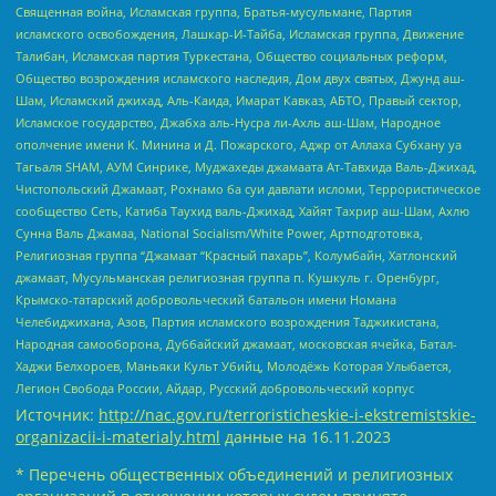
Священная война, Исламская группа, Братья-мусульмане, Партия
исламского освобождения, Лашкар-И-Тайба, Исламская группа, Движение
Талибан, Исламская партия Туркестана, Общество социальных реформ,
Общество возрождения исламского наследия, Дом двух святых, Джунд аш-
Шам, Исламский джихад, Аль-Каида, Имарат Кавказ, АБТО, Правый сектор,
Исламское государство, Джабха аль-Нусра ли-Ахль аш-Шам, Народное
ополчение имени К. Минина и Д. Пожарского, Аджр от Аллаха Субхану уа
Тагьаля SHAM, АУМ Синрике, Муджахеды джамаата Ат-Тавхида Валь-Джихад,
Чистопольский Джамаат, Рохнамо ба суи давлати исломи, Террористическое
сообщество Сеть, Катиба Таухид валь-Джихад, Хайят Тахрир аш-Шам, Ахлю
Сунна Валь Джамаа, National Socialism/White Power, Артподготовка,
Религиозная группа “Джамаат “Красный пахарь”, Колумбайн, Хатлонский
джамаат, Мусульманская религиозная группа п. Кушкуль г. Оренбург,
Крымско-татарский добровольческий батальон имени Номана
Челебиджихана, Азов, Партия исламского возрождения Таджикистана,
Народная самооборона, Дуббайский джамаат, московская ячейка, Батал-
Хаджи Белхороев, Маньяки Культ Убийц, Молодёжь Которая Улыбается,
Легион Свобода России, Айдар, Русский добровольческий корпус
Источник:
http://nac.gov.ru/terroristicheskie-i-ekstremistskie-
organizacii-i-materialy.html
данные на
16.11.2023
* Перечень общественных объединений и религиозных