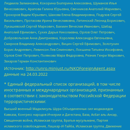
Людмила Залмановна, Кокорина Екатерина Алексеевна, Шуманов Илья
Вячеславович, Арапова Галина Юрьевна, Свечников Анатолий Мариевич,
Прохоров Вадим Юрьевич, Шахова Елена Владимировна, Подузов Сергей
Васильевич, Протасова Ирина Вячеславовна, Литинский Леонид Борисович,
Лукашевский Сергей Маркович, Бахмин Вячеслав Иванович, Шабад
Анатолий Ефимович, Сухих Дарья Николаевна, Орлов Олег Петрович,
Добровольская Анна Дмитриевна, Королева Александра Евгеньевна,
Смирнов Владимир Александрович, Вицин Сергей Ефимович, Золотухин
Борис Андреевич, Левинсон Лев Семенович, Локшина Татьяна Иосифовна,
Орлов Олег Петрович, Полякова Мара Федоровна, Резник Генри Маркович,
Захаров Герман Константинович
Источник:
http://unro.minjust.ru/NKOForeignAgent.aspx
данные на
24.03.2022
* Единый федеральный список организаций, в том числе
иностранных и международных организаций, признанных
в соответствии с законодательством Российской Федерации
террористическими:
Высший военный Маджлисуль Шура Объединенных сил моджахедов
Кавказа, Конгресс народов Ичкерии и Дагестана, База, Асбат аль-Ансар,
Священная война, Исламская группа, Братья-мусульмане, Партия
исламского освобождения, Лашкар-И-Тайба, Исламская группа, Движение