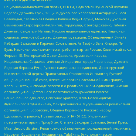
Национал-большевистская партия, ВЕК РА, Рада земли Кубанской Духовно
Родовой Державы Русь, Община Духовного Управления Асгардской Веси
Беловодья, Славянская Община Капища Веды Перуна, Мужская Духовная
Семинария Староверов-Инглингов, Нурджулар, К Богодержавию, Таблиги
Джамаат, Свидетели Иеговы, Русское национальное единство, Национал-
социалистическое общество, Джамаат мувахидов, Объединенный Вилайат
Кабарды, Балкарии и Карачая, Союз славян, Ат-Такфир Валь-Хиджра, Пит
Буль, Национал-социалистическая рабочая партия России, Славянский союз,
Формат-18, Благородный Орден Дьявола, Армия воли народа,
Национальная Социалистическая Инициатива города Череповца, Духовно-
Родовая Держава Русь, Русское национальное единство, Древнерусской
Инглистической церкви Православных Староверов-Инглингов, Русский
общенациональный союз, Движение против нелегальной иммиграции,
Кровь и Честь, О свободе совести и о религиозных объединениях, Омская
организация общественного политического движения Русское
национальное единство, Северное Братство, Клуб Болельщиков
Футбольного Клуба Динамо, Файзрахманисты, Мусульманская религиозная
организация п. Боровский, Община Коренного Русского народа
Щелковского района, Правый сектор, УНА - УНСО, Украинская
повстанческая армия, Тризуб им. Степана Бандеры, Братство, Белый Крест,
Misanthropic division, Религиозное объединение последователей инглиизма,
Народная Социальная Инициатива, TulaSkins, Этнополитическое