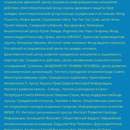
социальных движений, Центр социально-информационных инициатив
Действие, Благотворительный фонд охраны здоровья и защиты прав
граждан, Благотворительный фонд помощи осужденным и их семьям, Фонд
Тольятти, Новое время, Серебряная тайга, Так-Так-Так, Сова, центр Анна,
Проект Апрель, Самарская губерния, Эра здоровья, Мемориал,
Аналитический Центр Юрия Левады, Издательство Парк Гагарина, Фонд
имени Андрея Рылькова, Сфера, Центр СИБАЛЬТ, Уральская правозащитная
группа, Женщины Евразии, Институт прав человека, Фонд защиты гласности,
Российский исследовательский центр по правам человека,
Дальневосточный центр развития гражданских инициатив и социального
партнерства, Гражданское действие, Центр независимых социологических
исследований, Сутяжник, АКАДЕМИЯ ПО ПРАВАМ ЧЕЛОВЕКА, Центр развития
некоммерческих организаций, Частное учреждение в Калининграде Совета
Министров северных стран, Гражданское содействие, Трансперенси
Интернешнл-Р, Центр Защиты Прав Средств Массовой Информации,
Институт развития прессы - Сибирь, Частное учреждение в Санкт-
Петербурге Совета Министров Северных Стран, Фонд поддержки свободы
прессы, Гражданский контроль, Человек и Закон, Общественная комиссия
по сохранению наследия академика Сахарова, Информационное агентство
МЕМО. РУ, Институт региональной прессы, Институт Развития Свободы
Информации, Экозащита!-Женсовет, Общественный вердикт, Евразийская
антимонопольная ассоциация, Бедушев Петр Петрович, Дзугкоева Регина
Николаевна, Кривенко Сергей Владимирович, Милославский Павел