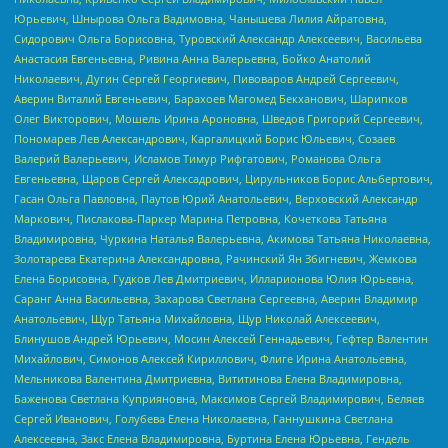
Юрьевич, Шнырова Ольга Вадимовна, Чанышева Лилия Айратовна,
Сидорович Ольга Борисовна, Туровский Александр Алексеевич, Васильева
Анастасия Евгеньевна, Ривина Анна Валерьевна, Бойко Анатолий
Николаевич, Дугин Сергей Георгиевич, Пивоваров Андрей Сергеевич,
Аверин Виталий Евгеньевич, Барахоев Магомед Бекханович, Шарипков
Олег Викторович, Мошель Ирина Ароновна, Шведов Григорий Сергеевич,
Пономарев Лев Александрович, Каргалицкий Борис Юльевич, Созаев
Валерий Валерьевич, Исламов Тимур Рифгатович, Романова Ольга
Евгеньевна, Щаров Сергей Алексадрович, Цирульников Борис Альбертович,
Гасан Ольга Павловна, Паутов Юрий Анатольевич, Верховский Александр
Маркович, Пислакова-Паркер Марина Петровна, Кочеткова Татьяна
Владимировна, Чуркина Наталья Валерьевна, Акимова Татьяна Николаевна,
Золотарева Екатерина Александровна, Рачинский Ян Збигневич, Жемкова
Елена Борисовна, Гудков Лев Дмитриевич, Илларионова Юлия Юрьевна,
Саранг Анна Васильевна, Захарова Светлана Сергеевна, Аверин Владимир
Анатольевич, Щур Татьяна Михайловна, Щур Николай Алексеевич,
Блинушов Андрей Юрьевич, Мосин Алексей Геннадьевич, Гефтер Валентин
Михайлович, Симонов Алексей Кириллович, Флиге Ирина Анатольевна,
Мельникова Валентина Дмитриевна, Вититинова Елена Владимировна,
Баженова Светлана Куприяновна, Максимов Сергей Владимирович, Беляев
Сергей Иванович, Голубева Елена Николаевна, Ганнушкина Светлана
Алексеевна, Закс Елена Владимировна, Буртина Елена Юрьевна, Гендель