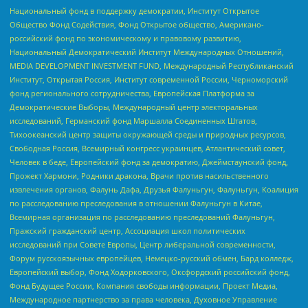
Национальный фонд в поддержку демократии, Институт Открытое
Общество Фонд Содействия, Фонд Открытое общество, Американо-
российский фонд по экономическому и правовому развитию,
Национальный Демократический Институт Международных Отношений,
MEDIA DEVELOPMENT INVESTMENT FUND, Международный Республиканский
Институт, Открытая Россия, Институт современной России, Черноморский
фонд регионального сотрудничества, Европейская Платформа за
Демократические Выборы, Международный центр электоральных
исследований, Германский фонд Маршалла Соединенных Штатов,
Тихоокеанский центр защиты окружающей среды и природных ресурсов,
Свободная Россия, Всемирный конгресс украинцев, Атлантический совет,
Человек в беде, Европейский фонд за демократию, Джеймстаунский фонд,
Прожект Хармони, Родники дракона, Врачи против насильственного
извлечения органов, Фалунь Дафа, Друзья Фалуньгун, Фалуньгун, Коалиция
по расследованию преследования в отношении Фалуньгун в Китае,
Всемирная организация по расследованию преследований Фалуньгун,
Пражский гражданский центр, Ассоциация школ политических
исследований при Совете Европы, Центр либеральной современности,
Форум русскоязычных европейцев, Немецко-русский обмен, Бард колледж,
Европейский выбор, Фонд Ходорковского, Оксфордский российский фонд,
Фонд Будущее России, Компания свободы информации, Проект Медиа,
Международное партнерство за права человека, Духовное Управление