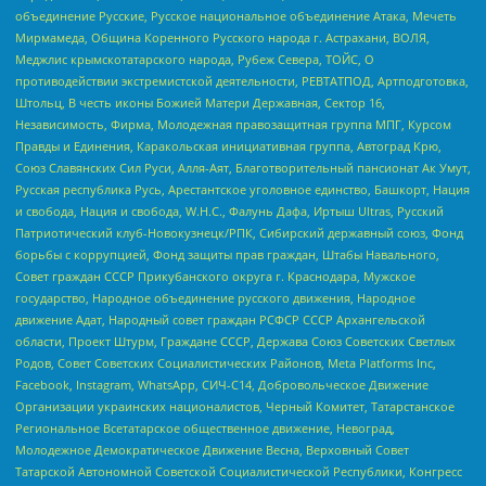
объединение Русские, Русское национальное объединение Атака, Мечеть
Мирмамеда, Община Коренного Русского народа г. Астрахани, ВОЛЯ,
Меджлис крымскотатарского народа, Рубеж Севера, ТОЙС, О
противодействии экстремистской деятельности, РЕВТАТПОД, Артподготовка,
Штольц, В честь иконы Божией Матери Державная, Сектор 16,
Независимость, Фирма, Молодежная правозащитная группа МПГ, Курсом
Правды и Единения, Каракольская инициативная группа, Автоград Крю,
Союз Славянских Сил Руси, Алля-Аят, Благотворительный пансионат Ак Умут,
Русская республика Русь, Арестантское уголовное единство, Башкорт, Нация
и свобода, Нация и свобода, W.H.С., Фалунь Дафа, Иртыш Ultras, Русский
Патриотический клуб-Новокузнецк/РПК, Сибирский державный союз, Фонд
борьбы с коррупцией, Фонд защиты прав граждан, Штабы Навального,
Совет граждан СССР Прикубанского округа г. Краснодара, Мужское
государство, Народное объединение русского движения, Народное
движение Адат, Народный совет граждан РСФСР СССР Архангельской
области, Проект Штурм, Граждане СССР, Держава Союз Советских Светлых
Родов, Совет Советских Социалистических Районов, Meta Platforms Inc,
Facebook, Instagram, WhatsApp, СИЧ-С14, Добровольческое Движение
Организации украинских националистов, Черный Комитет, Татарстанское
Региональное Всетатарское общественное движение, Невоград,
Молодежное Демократическое Движение Весна, Верховный Совет
Татарской Автономной Советской Социалистической Республики, Конгресс