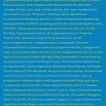
Белорусский дом прав человека имени Бориса Звозскова, Дом прав
человека Тбилиси, Дом прав человека Ереван, Дом прав человека Крым,
Центр дикого лосося, TVR Studios, ТВ Дождь, Центр европейских
исследований им Вилфрида Мартенса, Сетевое объединение журналистов
расследователей, АЛЛАТРА, За свободную Россию, Свободная Бурятия, Uralic,
UnKremlin, Международная федерация транспортных рабочих, ИстЧам
Финланд, Гудзоновский институт, Фонд Демократического Развития,
Комитет-2024, Центрально-Европейский университет, Центр
восточноевропейских и международных исследований, Общество
Сторожевой башни, Библии и трактатов Свидетелей Иеговы, Гражданский
Совет, Центр анализа европейской политики, Академическая сеть Восточная
Европа, Российский комитет действия, РЭНД корпорейшн, Русская Америка
за демократию в России, Настоящая Россия, Глобальная сеть журналистов-
расследователей, Служба поддержки, Свободная Россия Берлин, Свободная
Россия Северный Рейн-Вестфалия, Фонд глобальной помощи, Антивоенный
комитет России, Russie-Libertes, La Asocicion de Rusos Libres, Союз за
возвращение Северных территорий, Крымскотатарский Ресурсный Центр,
Глобальный союз IndustriALL, Russian Election Monitor, Article 19, Мнение
медиа, Федерация анархического черного креста, Радио Свободная Европа,
Германское общество изучения Восточной Европы, Фонд имени Фридриха
Эберта, XZ gGmbH, Мобильная академия поддержки гендерной демократии
и миротворчества, Форум имени Льва Копелева, American Councils for