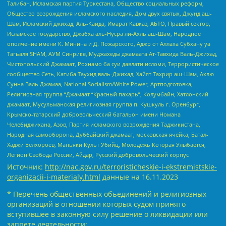
Талибан, Исламская партия Туркестана, Общество социальных реформ,
Общество возрождения исламского наследия, Дом двух святых, Джунд аш-
Шам, Исламский джихад, Аль-Каида, Имарат Кавказ, АБТО, Правый сектор,
Исламское государство, Джабха аль-Нусра ли-Ахль аш-Шам, Народное
ополчение имени К. Минина и Д. Пожарского, Аджр от Аллаха Субхану уа
Тагьаля SHAM, АУМ Синрике, Муджахеды джамаата Ат-Тавхида Валь-Джихад,
Чистопольский Джамаат, Рохнамо ба суи давлати исломи, Террористическое
сообщество Сеть, Катиба Таухид валь-Джихад, Хайят Тахрир аш-Шам, Ахлю
Сунна Валь Джамаа, National Socialism/White Power, Артподготовка,
Религиозная группа “Джамаат “Красный пахарь”, Колумбайн, Хатлонский
джамаат, Мусульманская религиозная группа п. Кушкуль г. Оренбург,
Крымско-татарский добровольческий батальон имени Номана
Челебиджихана, Азов, Партия исламского возрождения Таджикистана,
Народная самооборона, Дуббайский джамаат, московская ячейка, Батал-
Хаджи Белхороев, Маньяки Культ Убийц, Молодёжь Которая Улыбается,
Легион Свобода России, Айдар, Русский добровольческий корпус
Источник:
http://nac.gov.ru/terroristicheskie-i-ekstremistskie-
organizacii-i-materialy.html
данные на
16.11.2023
* Перечень общественных объединений и религиозных
организаций в отношении которых судом принято
вступившее в законную силу решение о ликвидации или
запрете деятельности: