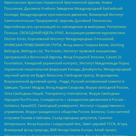
Евангельских Христиан Украинской Христианской Церкви, Новое
Поколение, Духовное Учебное Заведение Международный Библейский
Колледж, Международное христианское движение, Всемирный Институт
Саентологических Предприятий, Церковь Духовной Технологии,
Европейская сеть организаций по наблюдению за выборами, Республика
Польша, СВОБОДНЫЙ ИДЕЛЬ-УРАЛ, Ассоциация развития журналистики,
IStories fonds, Королевский Институт Международных Отношений,
КРИМСЬКА ПРАВОЗАХИСНА ГРУПА, Фонд имени Генриха Бёлля, Stichting
Bellingcat, Bellingcat Ltd, The Insider, Институт правовой инициативы
Центральной и Восточной Европы, Фонд Открытой Эстонии, Calvert 22
Foundation, Канадский украинский конгресс, Институт Макдональда-Лорье,
Украинская национальная федерация Канады, Декабристы, Международный
научный центр им Вудро Вильсона, Свободная пресса, Возрождение,
Всеукраинский духовный центр , Риддл, Русский антивоенный комитет в
Швеции, Проект Медуза, Фонд Андрея Сахарова, Форум свободной России,
Лига Свободных Наций, Transparеncy International, Форум Свободных
Народов ПостРоссии, Солидарность с гражданским движением в России –
Solidarus, КрымSOS, Свободный университет, Институт государственного
управления, Форум гражданского общества Россия, Беллона, Союз жителей
островов Тисима и Хабомаи, Съезд народных депутатов, Гринпис
Интернешнл, Фонд борьбы с коррупцией Инк, Завет церквей TCCN, Агора,
Всемирный фонд природы, BDR Novaja Gazeta-Europe, Алтай проект,
Образовательный дом прав человека Чернигов, Фонд Дом Прав Человека,