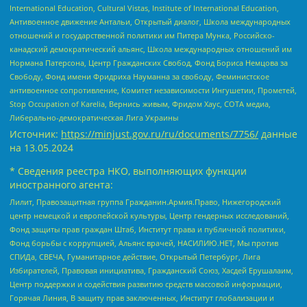
International Education, Cultural Vistas, Institute of International Education,
Антивоенное движение Антальи, Открытый диалог, Школа международных
отношений и государственной политики им Питера Мунка, Российско-
канадский демократический альянс, Школа международных отношений им
Нормана Патерсона, Центр Гражданских Свобод, Фонд Бориса Немцова за
Свободу, Фонд имени Фридриха Науманна за свободу, Феминистское
антивоенное сопротивление, Комитет независимости Ингушетии, Прометей,
Stop Occupation of Karelia, Вернись живым, Фридом Хаус, СОТА медиа,
Либерально-демократическая Лига Украины
Источник:
https://minjust.gov.ru/ru/documents/7756/
данные
на
13.05.2024
* Сведения реестра НКО, выполняющих функции
иностранного агента:
Лилит, Правозащитная группа Гражданин.Армия.Право, Нижегородский
центр немецкой и европейской культуры, Центр гендерных исследований,
Фонд защиты прав граждан Штаб, Институт права и публичной политики,
Фонд борьбы с коррупцией, Альянс врачей, НАСИЛИЮ.НЕТ, Мы против
СПИДа, СВЕЧА, Гуманитарное действие, Открытый Петербург, Лига
Избирателей, Правовая инициатива, Гражданский Союз, Хасдей Ерушалаим,
Центр поддержки и содействия развитию средств массовой информации,
Горячая Линия, В защиту прав заключенных, Институт глобализации и