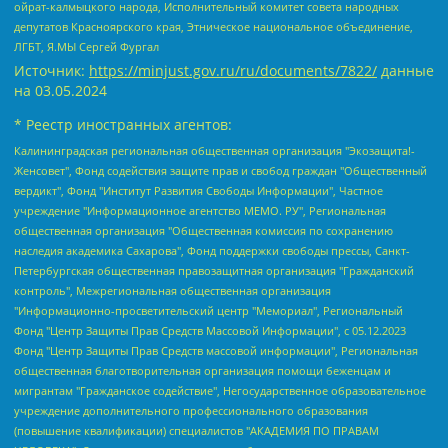
ойрат-калмыцкого народа, Исполнительный комитет совета народных
депутатов Красноярского края, Этническое национальное объединение,
ЛГБТ, Я.МЫ Сергей Фургал
Источник:
https://minjust.gov.ru/ru/documents/7822/
данные
на
03.05.2024
* Реестр иностранных агентов:
Калининградская региональная общественная организация "Экозащита!-Женсовет", Фонд содействия защите прав и свобод граждан "Общественный вердикт", Фонд "Институт Развития Свободы Информации", Частное учреждение "Информационное агентство МЕМО. РУ", Региональная общественная организация "Общественная комиссия по сохранению наследия академика Сахарова", Фонд поддержки свободы прессы, Санкт-Петербургская общественная правозащитная организация "Гражданский контроль", Межрегиональная общественная организация "Информационно-просветительский центр "Мемориал", Региональный Фонд "Центр Защиты Прав Средств Массовой Информации", с 05.12.2023 Фонд "Центр Защиты Прав Средств массовой информации", Региональная общественная благотворительная организация помощи беженцам и мигрантам "Гражданское содействие", Негосударственное образовательное учреждение дополнительного профессионального образования (повышение квалификации) специалистов "АКАДЕМИЯ ПО ПРАВАМ ЧЕЛОВЕКА", Свердловская региональная общественная организация "Сутяжник", Автономная некоммерческая организация "Центр независимых социологических исследований", Союз общественных объединений "Российский исследовательский центр по правам человека", Региональное общественное учреждение научно-информационный центр "МЕМОРИАЛ", Некоммерческая организация "Фонд защиты гласности", Автономная некоммерческая организация "Институт прав человека", Городская общественная организация "Екатеринбургское общество "МЕМОРИАЛ", Городская общественная организация "Рязанское историко-просветительское и правозащитное общество "Мемориал" (Рязанский Мемориал), Челябинский региональный орган общественной самодеятельности – женское общественное объединение "Женщины Евразии", Челябинский региональный орган общественной самодеятельности "Уральская правозащитная группа", Фонд содействия защите здоровья и социальной справедливости имени Андрея Рылькова, Автономная Некоммерческая Организация "Аналитический Центр Юрия Левады", Автономная некоммерческая организация социальной поддержки населения "Проект Апрель", Региональная общественная организация помощи женщинам и детям, находящимся в кризисной ситуации "Информационно-методический центр "Анна", Фонд содействия развитию массовых коммуникаций и правовому просвещению "Так-так-Так", Фонд содействия устойчивому развитию "Серебряная тайга", Свердловский региональный общественный фонд социальных проектов "Новое время", "Idel.Реалии", Кавказ.Реалии, Крым.Реалии, Телеканал Настоящее Время, Татаро-башкирская служба Радио Свобода (Azatliq Radiosi), Радио Свободная Европа/Радио Свобода (PCE/PC), "Сибирь.Реалии", "Фактограф", Благотворительный фонд помощи осужденным и их семьям, Автономная некоммерческая организация "Институт глобализации и социальных движений", Фонд "В защиту прав заключенных", Частное учреждение "Центр поддержки и содействия развитию средств массовой информации", Пензенский региональный общественный благотворительный фонд "Гражданский союз", "Север.Реалии", Некоммерческая организация Фонд "Правовая инициатива", Общество с ограниченной ответственностью "Радио Свободная Европа/Радио Свобода", Чешское информационное агентство "MEDIUM-ORIENT", Красноярская региональная общественная организация "Мы против СПИДа", Камалягин Денис Николаевич, Маркелов Сергей Евгеньевич, Пономарев Лев Александрович, Савицкая Людмила Алексеевна, Автономная некоммерческая организация "Центр по работе с проблемой насилия "НАСИЛИЮ.НЕТ", Межрегиональный профессиональный союз работников здравоохранения "Альянс врачей", Юридическое лицо, зарегистрированное в Латвийской Республике, SIA "Medusa Project" (регистрационный номер 40103797863, дата регистрации 10.06.2014), Некоммерческая организация "Фонд по борьбе с коррупцией", Автономная некоммерческая организация "Институт права и публичной политики", Баданин Роман Сергеевич, Гликин Максим Александрович, Железнова Мария Михайловна, Лукьянова Юлия Сергеевна, Маетная Елизавета Витальевна, Маняхин Петр Борисович, Чуракова Ольга Владимировна, Ярош Юлия Петровна, Юридическое лицо "The Insider SIA", зарегистрированное в Риге, Латвийская Республика (дата регистрации 26.06.2015), являющееся администратором доменного имени интернет-издания "The Insider SIA", https://theins.ru, Постернак Алексей Евгеньевич, Рубин Михаил Аркадьевич, Анин Роман Александрович, Юридическое лицо Istories fonds, зарегистрированное в Латвийской Республике (регистрационный номер 50008295751, дата регистрации 24.02.2020), Великовский Дмитрий Александрович, Долинина Ирина Николаевна, Мароховская Алеся Алексеевна, Шлейнов Роман Юрьевич, Шмагун Олеся Валентиновна, Общество с ограниченной ответственностью "Альтаир 2021", Общество с ограниченной ответственностью "Вега 2021", Общество с ограниченной ответственностью "Главный редактор 2021", Общество с ограниченной ответственностью "Ромашки монолит", Важенков Артем Валерьевич, Ивановская областная общественная организация "Центр гендерных исследований", Гурман Юрий Альбертович, Медиапроект "ОВД-Инфо", Егоров Владимир Владимирович, Жилинский Владимир Александрович, Общество с ограниченной ответственностью "ЗП", Иванова София Юрьевна, Карезина Инна Павловна, Кильтау Екатерина Викторовна, Петров Алексей Викторович, Пискунов Сергей Евгеньевич, Смирнов Сергей Сергеевич, Тихонов Михаил Сергеевич, Общество с ограниченной ответственностью "ЖУРНАЛИСТ-ИНОСТРАННЫЙ АГЕНТ", Арапова Галина Юрьевна, Вольтская Татьяна Анатольевна, Американская компания "Mason G.E.S. Anonymous Foundation" (США), являющаяся владельцем интернет-издания https://mnews.world/, Компания "Stichting Bellingcat", зарегистрированная в Нидерландах (дата регистрации 11.07.2018), Захаров Андрей Вячеславович, Клепиковская Екатерина Дмитриевна, Общество с ограниченной ответственностью "МЕМО", Перл Роман Александрович, Симонов Евгений Алексеевич, Соловьева Елена Анатольевна, Сотников Даниил Владимирович, Сурначева Елизавета Дмитриевна, Автономная некоммерческая организация по защите прав человека и информированию населения "Якутия – Наше Мнение", Общество с ограниченной ответственностью "Москоу диджитал медиа", с 26.01.2023 Общество с ограниченной ответственностью "Чайка Белые сады", Ветошкина Валерия Валерьевна, Заговора Максим Александрович, Межрегиональное общественное движение "Российская ЛГБТ - сеть", Оленичев Максим Владимирович, Павлов Иван Юрьевич, Скворцова Елена Сергеевна, Общество с ограниченной ответственностью "Как бы инагент", Кочетков Игорь Викторович, Общество с ограниченной ответственностью "Честные выборы", Еланчик Олег Александрович, Общество с ограниченной ответственностью "Нобелевский призыв", Гималова Регина Эмилевна, Григорьев Андрей Валерьевич, Григорьева Алина Александровна, Ассоциация по содействию защите прав призывников, альтернативнослужащих и военнослужащих "Правозащитная группа "Гражданин.Армия.Право", Хисамова Регина Фаритовна, Автономная некоммерческая организация по реализации социально-правовых программ "Лилит", Дальневосточное общественное движение "Маяк", Санкт-Петербургская ЛГБТ-инициативная группа "Выход", Инициативная группа ЛГБТ+ "Реверс", Алексеев Андрей Викторович, Бекбулатова Таисия Львовна, Беляев Иван Михайлович, Владыкина Елена Сергеевна, Гельман Марат Александрович, Никульшина Вероника Юрьевна, Толоконникова Надежда Андреевна, Шендерович Виктор Анатольевич, Общество с ограниченной ответственностью "Данное сообщение", Общество с ограниченной ответственностью Издательский дом "Новая глава", Айнбиндер Александра Александровна, Московский комьюнити-центр для ЛГБТ+инициатив, Благотворительный фонд развития филантропии, Deutsche Welle (Германия, Kurt-Schumacher-Strasse 3, 53113 Bonn), Борзунова Мария Михайловна, Воробьев Виктор Викторович, Голубева Анна Львовна, Константинова Алла Михайловна, Малкова Ирина Владимировна, Мурадов Мурад Абдулгалимович, Осетинская Елизавета Николаевна, Понасенков Евгений Николаевич, Ганапольский Матвей Юрьевич, Киселев Евгений Алексеевич, Борухович Ирина Григорьевна, Дремин Иван Тимофеевич, Дубровский Дмитрий Викторович, Красноярская региональная общественная организация поддержки и развития альтернативных образовательных технологий и межкультурных коммуникаций "ИНТЕРРА", Маяковская Екатерина Алексеевна, Фейгин Марк Захарович, Филимонов Андрей Викторович, Дзугкоева Регина Николаевна, Доброхотов Роман Александрович, Дудь Юрий Александрович, Елкин Сергей Владимирович, Кругликов Кирилл Игоревич, Сабунаева Мария Леонидовна, Семенов Алексей Владимирович, Шаинян Карен Багратович, Шульман Екатерина Михайловна, Асафьев Артур Валерьевич, Вахштайн Виктор Семенович, Венедиктов Алексей Алексеевич, Лушникова Екатерина Евгеньевна, Волков Леонид Михайлович, Невзоров Александр Глебович, Пархоменко Сергей Борисович, Сироткин Ярослав Николаевич, Кара-Мурза Владимир Владимирович, Баранова Наталья Владимировна, Гозман Леонид Яковлевич, Кагарлицкий Борис Юльевич, Климарев Михаил Валерьевич, Милов Владимир Станиславович, Автономная некоммерческая организация Краснодарский центр современного искусства "Типография", Моргенштерн Алишер Тагирович, Соболь Любовь Эдуардовна, Общество с ограниченной ответственностью "ЛИЗА НОРМ", Каспаров Гарри Кимович, Ходорковский Михаил Борисович, Общество с ограниченной ответственностью "Апрельские тезисы", Данилович Ирина Брониславовна, Кашин Олег Владимирович, Петров Николай Владимирович, Пивоваров Алексей Владимирович, Соколов Михаил Владимирович, Цветкова Юлия Владимировна, Чичваркин Евгений Александрович, Комитет против пыток/Команда против пыток, Общество с ограниченной ответственностью "Первый научный", Общество с ограниченной ответственностью "Вертолет и ко", Белоцерковская Вероника Борисовна, Кац Максим Евгеньевич, Лазарева Татьяна Юрьевна, Шаведдинов Руслан Табризович, Яшин Илья Валерьевич, Общество с ограниченной ответственностью "Иноагент ААВ", Алешковский Дмитрий Петрович, Альбац Евгения Марковна, Быков Дмитрий Львович, Галямина Юлия Евгеньевна, Лойко Сергей Леонидович, Мартынов Кирилл Константинович, Медведев Сергей Александрович, Крашенинников Федор Геннадиевич, Гордеева Катерина Вл