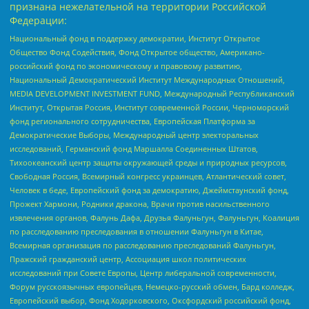
признана нежелательной на территории Российской
Федерации:
Национальный фонд в поддержку демократии, Институт Открытое
Общество Фонд Содействия, Фонд Открытое общество, Американо-
российский фонд по экономическому и правовому развитию,
Национальный Демократический Институт Международных Отношений,
MEDIA DEVELOPMENT INVESTMENT FUND, Международный Республиканский
Институт, Открытая Россия, Институт современной России, Черноморский
фонд регионального сотрудничества, Европейская Платформа за
Демократические Выборы, Международный центр электоральных
исследований, Германский фонд Маршалла Соединенных Штатов,
Тихоокеанский центр защиты окружающей среды и природных ресурсов,
Свободная Россия, Всемирный конгресс украинцев, Атлантический совет,
Человек в беде, Европейский фонд за демократию, Джеймстаунский фонд,
Прожект Хармони, Родники дракона, Врачи против насильственного
извлечения органов, Фалунь Дафа, Друзья Фалуньгун, Фалуньгун, Коалиция
по расследованию преследования в отношении Фалуньгун в Китае,
Всемирная организация по расследованию преследований Фалуньгун,
Пражский гражданский центр, Ассоциация школ политических
исследований при Совете Европы, Центр либеральной современности,
Форум русскоязычных европейцев, Немецко-русский обмен, Бард колледж,
Европейский выбор, Фонд Ходорковского, Оксфордский российский фонд,