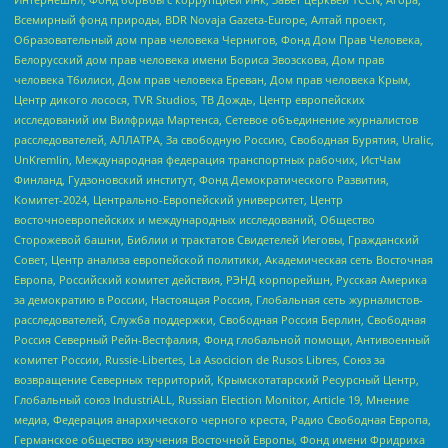
Всемирный фонд природы, BDR Novaja Gazeta-Europe, Алтай проект,
Образовательный дом прав человека Чернигов, Фонд Дом Прав Человека,
Белорусский дом прав человека имени Бориса Звозскова, Дом прав
человека Тбилиси, Дом прав человека Ереван, Дом прав человека Крым,
Центр дикого лосося, TVR Studios, ТВ Дождь, Центр европейских
исследований им Вилфрида Мартенса, Сетевое объединение журналистов
расследователей, АЛЛАТРА, За свободную Россию, Свободная Бурятия, Uralic,
UnKremlin, Международная федерация транспортных рабочих, ИстЧам
Финланд, Гудзоновский институт, Фонд Демократического Развития,
Комитет-2024, Центрально-Европейский университет, Центр
восточноевропейских и международных исследований, Общество
Сторожевой башни, Библии и трактатов Свидетелей Иеговы, Гражданский
Совет, Центр анализа европейской политики, Академическая сеть Восточная
Европа, Российский комитет действия, РЭНД корпорейшн, Русская Америка
за демократию в России, Настоящая Россия, Глобальная сеть журналистов-
расследователей, Служба поддержки, Свободная Россия Берлин, Свободная
Россия Северный Рейн-Вестфалия, Фонд глобальной помощи, Антивоенный
комитет России, Russie-Libertes, La Asocicion de Rusos Libres, Союз за
возвращение Северных территорий, Крымскотатарский Ресурсный Центр,
Глобальный союз IndustriALL, Russian Election Monitor, Article 19, Мнение
медиа, Федерация анархического черного креста, Радио Свободная Европа,
Германское общество изучения Восточной Европы, Фонд имени Фридриха