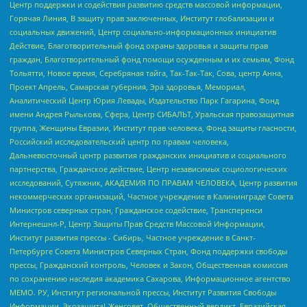
Центр поддержки и содействия развитию средств массовой информации,
Горячая Линия, В защиту прав заключенных, Институт глобализации и
социальных движений, Центр социально-информационных инициатив
Действие, Благотворительный фонд охраны здоровья и защиты прав
граждан, Благотворительный фонд помощи осужденным и их семьям, Фонд
Тольятти, Новое время, Серебряная тайга, Так-Так-Так, Сова, центр Анна,
Проект Апрель, Самарская губерния, Эра здоровья, Мемориал,
Аналитический Центр Юрия Левады, Издательство Парк Гагарина, Фонд
имени Андрея Рылькова, Сфера, Центр СИБАЛЬТ, Уральская правозащитная
группа, Женщины Евразии, Институт прав человека, Фонд защиты гласности,
Российский исследовательский центр по правам человека,
Дальневосточный центр развития гражданских инициатив и социального
партнерства, Гражданское действие, Центр независимых социологических
исследований, Сутяжник, АКАДЕМИЯ ПО ПРАВАМ ЧЕЛОВЕКА, Центр развития
некоммерческих организаций, Частное учреждение в Калининграде Совета
Министров северных стран, Гражданское содействие, Трансперенси
Интернешнл-Р, Центр Защиты Прав Средств Массовой Информации,
Институт развития прессы - Сибирь, Частное учреждение в Санкт-
Петербурге Совета Министров Северных Стран, Фонд поддержки свободы
прессы, Гражданский контроль, Человек и Закон, Общественная комиссия
по сохранению наследия академика Сахарова, Информационное агентство
МЕМО. РУ, Институт региональной прессы, Институт Развития Свободы
Информации, Экозащита!-Женсовет, Общественный вердикт, Евразийская