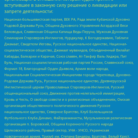
вступившее в законную силу решение о ликвидации или
запрете деятельности:
Национал-большевистская партия, ВЕК РА, Рада земли Кубанской Духовно
Родовой Державы Русь, Община Духовного Управления Асгардской Веси
Беловодья, Славянская Община Капища Веды Перуна, Мужская Духовная
Семинария Староверов-Инглингов, Нурджулар, К Богодержавию, Таблиги
Джамаат, Свидетели Иеговы, Русское национальное единство, Национал-
социалистическое общество, Джамаат мувахидов, Объединенный Вилайат
Кабарды, Балкарии и Карачая, Союз славян, Ат-Такфир Валь-Хиджра, Пит
Буль, Национал-социалистическая рабочая партия России, Славянский союз,
Формат-18, Благородный Орден Дьявола, Армия воли народа,
Национальная Социалистическая Инициатива города Череповца, Духовно-
Родовая Держава Русь, Русское национальное единство, Древнерусской
Инглистической церкви Православных Староверов-Инглингов, Русский
общенациональный союз, Движение против нелегальной иммиграции,
Кровь и Честь, О свободе совести и о религиозных объединениях, Омская
организация общественного политического движения Русское
национальное единство, Северное Братство, Клуб Болельщиков
Футбольного Клуба Динамо, Файзрахманисты, Мусульманская религиозная
организация п. Боровский, Община Коренного Русского народа
Щелковского района, Правый сектор, УНА - УНСО, Украинская
повстанческая армия, Тризуб им. Степана Бандеры, Братство, Белый Крест,