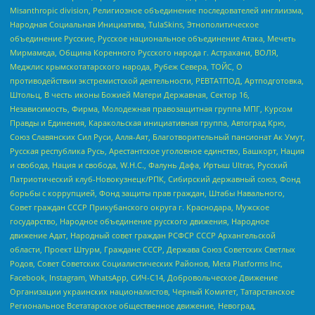
Misanthropic division, Религиозное объединение последователей инглиизма,
Народная Социальная Инициатива, TulaSkins, Этнополитическое
объединение Русские, Русское национальное объединение Атака, Мечеть
Мирмамеда, Община Коренного Русского народа г. Астрахани, ВОЛЯ,
Меджлис крымскотатарского народа, Рубеж Севера, ТОЙС, О
противодействии экстремистской деятельности, РЕВТАТПОД, Артподготовка,
Штольц, В честь иконы Божией Матери Державная, Сектор 16,
Независимость, Фирма, Молодежная правозащитная группа МПГ, Курсом
Правды и Единения, Каракольская инициативная группа, Автоград Крю,
Союз Славянских Сил Руси, Алля-Аят, Благотворительный пансионат Ак Умут,
Русская республика Русь, Арестантское уголовное единство, Башкорт, Нация
и свобода, Нация и свобода, W.H.С., Фалунь Дафа, Иртыш Ultras, Русский
Патриотический клуб-Новокузнецк/РПК, Сибирский державный союз, Фонд
борьбы с коррупцией, Фонд защиты прав граждан, Штабы Навального,
Совет граждан СССР Прикубанского округа г. Краснодара, Мужское
государство, Народное объединение русского движения, Народное
движение Адат, Народный совет граждан РСФСР СССР Архангельской
области, Проект Штурм, Граждане СССР, Держава Союз Советских Светлых
Родов, Совет Советских Социалистических Районов, Meta Platforms Inc,
Facebook, Instagram, WhatsApp, СИЧ-С14, Добровольческое Движение
Организации украинских националистов, Черный Комитет, Татарстанское
Региональное Всетатарское общественное движение, Невоград,