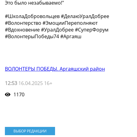
Это было незабываемо!"
#ШколаДобровольцев #ДелаюУралДобрее
#Волонтерство #ЭмоцииПереполняют
#Вдохновение #УралДобрее #СуперФорум
#ВолонтерыПобеды74 #Аргаяш
ВОЛОНТЕРЫ ПОБЕДЫ. Аргаяшский район
12:53
16.04.2025 16+
1170
ВЫБОР РЕДАКЦИИ