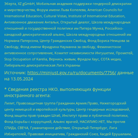
Эберта, XZ gGmbH, Мобильная академия поддержки гендерной демократии
и миротворчества, Форум имени Льва Копелева, American Councils for
International Education, Cultural Vistas, Institute of International Education,
Антивоенное движение Антальи, Открытый диалог, Школа международных
отношений и государственной политики им Питера Мунка, Российско-
канадский демократический альянс, Школа международных отношений им
Нормана Патерсона, Центр Гражданских Свобод, Фонд Бориса Немцова за
Свободу, Фонд имени Фридриха Науманна за свободу, Феминистское
антивоенное сопротивление, Комитет независимости Ингушетии, Прометей,
Stop Occupation of Karelia, Вернись живым, Фридом Хаус, СОТА медиа,
Либерально-демократическая Лига Украины
Источник:
https://minjust.gov.ru/ru/documents/7756/
данные
на
13.05.2024
* Сведения реестра НКО, выполняющих функции
иностранного агента:
Лилит, Правозащитная группа Гражданин.Армия.Право, Нижегородский
центр немецкой и европейской культуры, Центр гендерных исследований,
Фонд защиты прав граждан Штаб, Институт права и публичной политики,
Фонд борьбы с коррупцией, Альянс врачей, НАСИЛИЮ.НЕТ, Мы против
СПИДа, СВЕЧА, Гуманитарное действие, Открытый Петербург, Лига
Избирателей, Правовая инициатива, Гражданский Союз, Хасдей Ерушалаим,