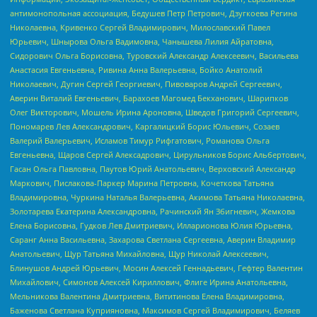
антимонопольная ассоциация, Бедушев Петр Петрович, Дзугкоева Регина
Николаевна, Кривенко Сергей Владимирович, Милославский Павел
Юрьевич, Шнырова Ольга Вадимовна, Чанышева Лилия Айратовна,
Сидорович Ольга Борисовна, Туровский Александр Алексеевич, Васильева
Анастасия Евгеньевна, Ривина Анна Валерьевна, Бойко Анатолий
Николаевич, Дугин Сергей Георгиевич, Пивоваров Андрей Сергеевич,
Аверин Виталий Евгеньевич, Барахоев Магомед Бекханович, Шарипков
Олег Викторович, Мошель Ирина Ароновна, Шведов Григорий Сергеевич,
Пономарев Лев Александрович, Каргалицкий Борис Юльевич, Созаев
Валерий Валерьевич, Исламов Тимур Рифгатович, Романова Ольга
Евгеньевна, Щаров Сергей Алексадрович, Цирульников Борис Альбертович,
Гасан Ольга Павловна, Паутов Юрий Анатольевич, Верховский Александр
Маркович, Пислакова-Паркер Марина Петровна, Кочеткова Татьяна
Владимировна, Чуркина Наталья Валерьевна, Акимова Татьяна Николаевна,
Золотарева Екатерина Александровна, Рачинский Ян Збигневич, Жемкова
Елена Борисовна, Гудков Лев Дмитриевич, Илларионова Юлия Юрьевна,
Саранг Анна Васильевна, Захарова Светлана Сергеевна, Аверин Владимир
Анатольевич, Щур Татьяна Михайловна, Щур Николай Алексеевич,
Блинушов Андрей Юрьевич, Мосин Алексей Геннадьевич, Гефтер Валентин
Михайлович, Симонов Алексей Кириллович, Флиге Ирина Анатольевна,
Мельникова Валентина Дмитриевна, Вититинова Елена Владимировна,
Баженова Светлана Куприяновна, Максимов Сергей Владимирович, Беляев