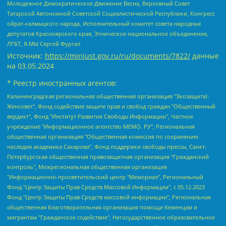
Молодежное Демократическое Движение Весна, Верховный Совет
Татарской Автономной Советской Социалистической Республики, Конгресс
ойрат-калмыцкого народа, Исполнительный комитет совета народных
депутатов Красноярского края, Этническое национальное объединение,
ЛГБТ, Я.МЫ Сергей Фургал
Источник:
https://minjust.gov.ru/ru/documents/7822/
данные
на
03.05.2024
* Реестр иностранных агентов:
Калининградская региональная общественная организация "Экозащита!-Женсовет", Фонд содействия защите прав и свобод граждан "Общественный вердикт", Фонд "Институт Развития Свободы Информации", Частное учреждение "Информационное агентство МЕМО. РУ", Региональная общественная организация "Общественная комиссия по сохранению наследия академика Сахарова", Фонд поддержки свободы прессы, Санкт-Петербургская общественная правозащитная организация "Гражданский контроль", Межрегиональная общественная организация "Информационно-просветительский центр "Мемориал", Региональный Фонд "Центр Защиты Прав Средств Массовой Информации", с 05.12.2023 Фонд "Центр Защиты Прав Средств массовой информации", Региональная общественная благотворительная организация помощи беженцам и мигрантам "Гражданское содействие", Негосударственное образовательное учреждение дополнительного профессионального образования (повышение квалификации) специалистов "АКАДЕМИЯ ПО ПРАВАМ ЧЕЛОВЕКА", Свердловская региональная общественная организация "Сутяжник", Автономная некоммерческая организация "Центр независимых социологических исследований", Союз общественных объединений "Российский исследовательский центр по правам человека", Региональное общественное учреждение научно-информационный центр "МЕМОРИАЛ", Некоммерческая организация "Фонд защиты гласности", Автономная некоммерческая организация "Институт прав человека", Городская общественная организация "Екатеринбургское общество "МЕМОРИАЛ", Городская общественная организация "Рязанское историко-просветительское и правозащитное общество "Мемориал" (Рязанский Мемориал), Челябинский региональный орган общественной самодеятельности – женское общественное объединение "Женщины Евразии", Челябинский региональный орган общественной самодеятельности "Уральская правозащитная группа", Фонд содействия защите здоровья и социальной справедливости имени Андрея Рылькова, Автономная Некоммерческая Организация "Аналитический Центр Юрия Левады", Автономная некоммерческая организация социальной поддержки населения "Проект Апрель", Региональная общественная организация помощи женщинам и детям, находящимся в кризисной ситуации "Информационно-методический центр "Анна", Фонд содействия развитию массовых коммуникаций и правовому просвещению "Так-так-Так", Фонд содействия устойчивому развитию "Серебряная тайга", Свердловский региональный общественный фонд социальных проектов "Новое время", "Idel.Реалии", Кавказ.Реалии, Крым.Реалии, Телеканал Настоящее Время, Татаро-башкирская служба Радио Свобода (Azatliq Radiosi), Радио Свободная Европа/Радио Свобода (PCE/PC), "Сибирь.Реалии", "Фактограф", Благотворительный фонд помощи осужденным и их семьям, Автономная некоммерческая организация "Институт глобализации и социальных движений", Фонд "В защиту прав заключенных", Частное учреждение "Центр поддержки и содействия развитию средств массовой информации", Пензенский региональный общественный благотворительный фонд "Гражданский союз", "Север.Реалии", Некоммерческая организация Фонд "Правовая инициатива", Общество с ограниченной ответственностью "Радио Свободная Европа/Радио Свобода", Чешское информационное агентство "MEDIUM-ORIENT", Красноярская региональная общественная организация "Мы против СПИДа", Камалягин Денис Николаевич, Маркелов Сергей Евгеньевич, Пономарев Лев Александрович, Савицкая Людмила Алексеевна, Автономная некоммерческая организация "Центр по работе с проблемой насилия "НАСИЛИЮ.НЕТ", Межрегиональный профессиональный союз работников здравоохранения "Альянс врачей", Юридическое лицо, зарегистрированное в Латвийской Республике, SIA "Medusa Project" (регистрационный номер 40103797863, дата регистрации 10.06.2014), Некоммерческая организация "Фонд по борьбе с коррупцией", Автономная некоммерческая организация "Институт права и публичной политики", Баданин Роман Сергеевич, Гликин Максим Александрович, Железнова Мария Михайловна, Лукьянова Юлия Сергеевна, Маетная Елизавета Витальевна, Маняхин Петр Борисович, Чуракова Ольга Владимировна, Ярош Юлия Петровна, Юридическое лицо "The Insider SIA", зарегистрированное в Риге, Латвийская Республика (дата регистрации 26.06.2015), являющееся администратором доменного имени интернет-издания "The Insider SIA", https://theins.ru, Постернак Алексей Евгеньевич, Рубин Михаил Аркадьевич, Анин Роман Александрович, Юридическое лицо Istories fonds, зарегистрированное в Латвийской Республике (регистрационный номер 50008295751, дата регистрации 24.02.2020), Великовский Дмитрий Александрович, Долинина Ирина Николаевна, Мароховская Алеся Алексеевна, Шлейнов Роман Юрьевич, Шмагун Олеся Валентиновна, Общество с ограниченной ответственностью "Альтаир 2021", Общество с ограниченной ответственностью "Вега 2021", Общество с ограниченной ответственностью "Главный редактор 2021", Общество с ограниченной ответственностью "Ромашки монолит", Важенков Артем Валерьевич, Ивановская областная общественная организация "Центр гендерных исследований", Гурман Юрий Альбертович, Медиапроект "ОВД-Инфо", Егоров Владимир Владимирович, Жилинский Владимир Александрович, Общество с ограниченной ответственностью "ЗП", Иванова София Юрьевна, Карезина Инна Павловна, Кильтау Екатерина Викторовна, Петров Алексей Викторович, Пискунов Сергей Евгеньевич, Смирнов Сергей Сергеевич, Тихонов Михаил Сергеевич, Общество с ограниченной ответственностью "ЖУРНАЛИСТ-ИНОСТРАННЫЙ АГЕНТ", Арапова Галина Юрьевна, Вольтская Татьяна Анатольевна, Американская компания "Mason G.E.S. Anonymous Foundation" (США), являющаяся владельцем интернет-издания https://mnews.world/, Компания "Stichting Bellingcat", зарегистрированная в Нидерландах (дата регистрации 11.07.2018), Захаров Андрей Вячеславович, Клепиковская Екатерина Дмитриевна, Общество с ограниченной ответственностью "МЕМО", Перл Роман Александрович, Симонов Евгений Алексеевич, Соловьева Елена Анатольевна, Сотников Даниил Владимирович, Сурначева Елизавета Дмитриевна, Автономная некоммерческая организация по защите прав человека и информированию населения "Якутия – Наше Мнение", Общество с ограниченной ответственностью "Москоу диджитал медиа", с 26.01.2023 Общество с ограниченной ответственностью "Чайка Белые сады", Ветошкина Валерия Валерьевна, Заговора Максим Александрович, Межрегиональное общественное движение "Российская ЛГБТ - сеть", Оленичев Максим Владимирович, Павлов Иван Юрьевич, Скворцова Елена Сергеевна, Общество с ограниченной ответственностью "Как бы инагент", Кочетков Игорь Викторович, Общество с ограниченной ответственностью "Честные выборы", Еланчик Олег Александрович, Общество с ограниченной ответственностью "Нобелевский призыв", Гималова Регина Эмилевна, Григорьев Андрей Валерьевич, Григорьева Алина Александровна, Ассоциация по содействию защите прав призывников, альтернативнослужащих и военнослужащих "Правозащитная группа "Гражданин.Армия.Право", Хисамова Регина Фаритовна, Автономная некоммерческая организация по реализации социально-правовых программ "Лилит", Дальневосточное общественное движение "Маяк", Санкт-Петербургская ЛГБТ-инициативная группа "Выход", Инициативная группа ЛГБТ+ "Реверс", Алексеев Андрей Викторович, Бекбулатова Таисия Львовна, Беляев Иван Михайлович, Владыкина Елена Сергеевна, Гельман Марат Александрович, Никульшина Вероника Юрьевна, Толоконникова Надежда Андреевна, Шендерович Виктор Анатольевич, Общество с ограниченной ответственностью "Данное сообщение", Общество с ограниченной ответственностью Издательский дом "Новая глава", Айнбиндер Александра Александровна, Московский комьюнити-центр для ЛГБТ+инициатив, Благотворительный фонд развития филантропии, Deutsche Welle (Германия, Kurt-Schumacher-Strasse 3, 53113 Bonn), Борзунова Мария Михайловна, Воробьев Виктор Викторович, Голубева Анна Львовна, Константинова Алла Михайловна, Малкова Ирина Владимировна, Мурадов Мурад Абдулгалимович, Осетинская Елизавета Николаевна, Понасенков Евгений Николаевич, Ганапольский Матвей Юрьевич, Киселев Евгений Алексеевич, Борухович Ирина Григорьевна, Дремин Иван Тимофеевич, Дубровский Дмитрий Викторович, Красноярская региональная общественная организация поддержки и развития альтернативных образовательных технологий и межкультурных коммуникаций "ИНТЕРРА", Маяковская Екатерина Алексеевна, Фейгин Марк Захарович, Филимонов Андрей Викторович, Дзугкоева Регина Николаевна, Доброхотов Роман Александрович, Дудь Юрий Александрович, Елкин Сергей Владимирович, Кругликов Кирилл Игоревич, Сабунаева Мария Леонидовна, Семенов Алексей Владимирович, Шаинян Карен Багратович, Шульман Екатерина Михайловна, Асафьев Артур Валерьевич, Вахштайн Виктор Семенович, Венедиктов Алексей Алексеевич, Лушникова Екатерина Евгеньевна, Волков Леонид Михайлович, Невзоров Александр Глебович, Пархоменко Сергей Борисович, Сироткин Ярослав Николаевич, Кара-Мурза Владимир Владимирович, Баранова Наталья Владимировна, Гозман Леонид Яковлевич, Кагарлицкий Борис Юльевич, Климарев Михаил Валерьевич, Милов Владимир Станиславович, Автономная некоммерческая организация Краснодарский центр современного искусства "Типография", Моргенштерн Алишер Тагирович, Соболь Любовь Эдуардовна, Общество с ограниченной ответственностью "ЛИЗА НОРМ", Каспаров Гарри Кимович, Ходорковский Михаил Борисович, Общество с ограниченной ответственностью "Апрельские тезисы", Данилович Ирина Брониславовна, Кашин Олег Владимирович, Петров Николай Владимирович, Пивоваров Алексей Владимирович, Соколов Михаил Владимирович, Цветкова Юлия Владимировна, Чичваркин Евгений Александрович, Комитет против пыток/Команда против пыток, Общество с ограниченной ответственностью "Первый научный", Общество с ограниченной ответственностью "Вертолет и ко", Белоцерковская Вероника Борисовна, Кац Максим Евгеньевич, Лазарева Татьяна Юрьевна, Шаведдинов Руслан Табризович, Яшин Илья Валерьевич, Общество с ограниченной ответственностью "Иноагент ААВ", Алешковский Дмитрий Петрович, Альбац Евгения Марковна, Быков Дмитрий Львович, Галямина Юлия Евгеньевна, Лойко Сергей Леонидович, Мартынов Кирилл Константинович, Медведев Сергей Александрович, Крашенинников Федор Геннадиевич, Гордеева Катерина Вл