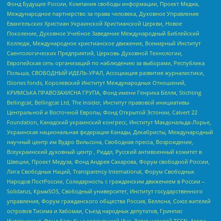
Фонд Будущее России, Компания свободы информации, Проект Медиа,
Международное партнерство за права человека, Духовное Управление
Евангельских Христиан Украинской Христианской Церкви, Новое
Поколение, Духовное Учебное Заведение Международный Библейский
Колледж, Международное христианское движение, Всемирный Институт
Саентологических Предприятий, Церковь Духовной Технологии,
Европейская сеть организаций по наблюдению за выборами, Республика
Польша, СВОБОДНЫЙ ИДЕЛЬ-УРАЛ, Ассоциация развития журналистики,
IStories fonds, Королевский Институт Международных Отношений,
КРИМСЬКА ПРАВОЗАХИСНА ГРУПА, Фонд имени Генриха Бёлля, Stichting
Bellingcat, Bellingcat Ltd, The Insider, Институт правовой инициативы
Центральной и Восточной Европы, Фонд Открытой Эстонии, Calvert 22
Foundation, Канадский украинский конгресс, Институт Макдональда-Лорье,
Украинская национальная федерация Канады, Декабристы, Международный
научный центр им Вудро Вильсона, Свободная пресса, Возрождение,
Всеукраинский духовный центр , Риддл, Русский антивоенный комитет в
Швеции, Проект Медуза, Фонд Андрея Сахарова, Форум свободной России,
Лига Свободных Наций, Transparеncy International, Форум Свободных
Народов ПостРоссии, Солидарность с гражданским движением в России –
Solidarus, КрымSOS, Свободный университет, Институт государственного
управления, Форум гражданского общества Россия, Беллона, Союз жителей
островов Тисима и Хабомаи, Съезд народных депутатов, Гринпис
Интернешнл, Фонд борьбы с коррупцией Инк, Завет церквей TCCN, Агора,