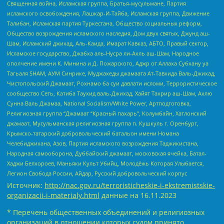
Священная война, Исламская группа, Братья-мусульмане, Партия
исламского освобождения, Лашкар-И-Тайба, Исламская группа, Движение
Талибан, Исламская партия Туркестана, Общество социальных реформ,
Общество возрождения исламского наследия, Дом двух святых, Джунд аш-
Шам, Исламский джихад, Аль-Каида, Имарат Кавказ, АБТО, Правый сектор,
Исламское государство, Джабха аль-Нусра ли-Ахль аш-Шам, Народное
ополчение имени К. Минина и Д. Пожарского, Аджр от Аллаха Субхану уа
Тагьаля SHAM, АУМ Синрике, Муджахеды джамаата Ат-Тавхида Валь-Джихад,
Чистопольский Джамаат, Рохнамо ба суи давлати исломи, Террористическое
сообщество Сеть, Катиба Таухид валь-Джихад, Хайят Тахрир аш-Шам, Ахлю
Сунна Валь Джамаа, National Socialism/White Power, Артподготовка,
Религиозная группа “Джамаат “Красный пахарь”, Колумбайн, Хатлонский
джамаат, Мусульманская религиозная группа п. Кушкуль г. Оренбург,
Крымско-татарский добровольческий батальон имени Номана
Челебиджихана, Азов, Партия исламского возрождения Таджикистана,
Народная самооборона, Дуббайский джамаат, московская ячейка, Батал-
Хаджи Белхороев, Маньяки Культ Убийц, Молодёжь Которая Улыбается,
Легион Свобода России, Айдар, Русский добровольческий корпус
Источник:
http://nac.gov.ru/terroristicheskie-i-ekstremistskie-
organizacii-i-materialy.html
данные на
16.11.2023
* Перечень общественных объединений и религиозных
организаций в отношении которых судом принято