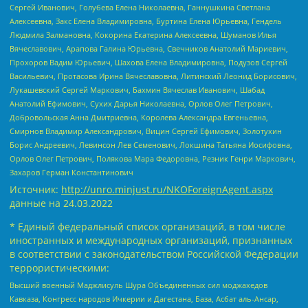
Сергей Иванович, Голубева Елена Николаевна, Ганнушкина Светлана
Алексеевна, Закс Елена Владимировна, Буртина Елена Юрьевна, Гендель
Людмила Залмановна, Кокорина Екатерина Алексеевна, Шуманов Илья
Вячеславович, Арапова Галина Юрьевна, Свечников Анатолий Мариевич,
Прохоров Вадим Юрьевич, Шахова Елена Владимировна, Подузов Сергей
Васильевич, Протасова Ирина Вячеславовна, Литинский Леонид Борисович,
Лукашевский Сергей Маркович, Бахмин Вячеслав Иванович, Шабад
Анатолий Ефимович, Сухих Дарья Николаевна, Орлов Олег Петрович,
Добровольская Анна Дмитриевна, Королева Александра Евгеньевна,
Смирнов Владимир Александрович, Вицин Сергей Ефимович, Золотухин
Борис Андреевич, Левинсон Лев Семенович, Локшина Татьяна Иосифовна,
Орлов Олег Петрович, Полякова Мара Федоровна, Резник Генри Маркович,
Захаров Герман Константинович
Источник:
http://unro.minjust.ru/NKOForeignAgent.aspx
данные на
24.03.2022
* Единый федеральный список организаций, в том числе
иностранных и международных организаций, признанных
в соответствии с законодательством Российской Федерации
террористическими:
Высший военный Маджлисуль Шура Объединенных сил моджахедов
Кавказа, Конгресс народов Ичкерии и Дагестана, База, Асбат аль-Ансар,