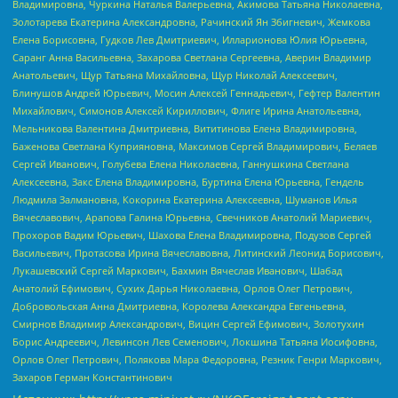
Владимировна, Чуркина Наталья Валерьевна, Акимова Татьяна Николаевна,
Золотарева Екатерина Александровна, Рачинский Ян Збигневич, Жемкова
Елена Борисовна, Гудков Лев Дмитриевич, Илларионова Юлия Юрьевна,
Саранг Анна Васильевна, Захарова Светлана Сергеевна, Аверин Владимир
Анатольевич, Щур Татьяна Михайловна, Щур Николай Алексеевич,
Блинушов Андрей Юрьевич, Мосин Алексей Геннадьевич, Гефтер Валентин
Михайлович, Симонов Алексей Кириллович, Флиге Ирина Анатольевна,
Мельникова Валентина Дмитриевна, Вититинова Елена Владимировна,
Баженова Светлана Куприяновна, Максимов Сергей Владимирович, Беляев
Сергей Иванович, Голубева Елена Николаевна, Ганнушкина Светлана
Алексеевна, Закс Елена Владимировна, Буртина Елена Юрьевна, Гендель
Людмила Залмановна, Кокорина Екатерина Алексеевна, Шуманов Илья
Вячеславович, Арапова Галина Юрьевна, Свечников Анатолий Мариевич,
Прохоров Вадим Юрьевич, Шахова Елена Владимировна, Подузов Сергей
Васильевич, Протасова Ирина Вячеславовна, Литинский Леонид Борисович,
Лукашевский Сергей Маркович, Бахмин Вячеслав Иванович, Шабад
Анатолий Ефимович, Сухих Дарья Николаевна, Орлов Олег Петрович,
Добровольская Анна Дмитриевна, Королева Александра Евгеньевна,
Смирнов Владимир Александрович, Вицин Сергей Ефимович, Золотухин
Борис Андреевич, Левинсон Лев Семенович, Локшина Татьяна Иосифовна,
Орлов Олег Петрович, Полякова Мара Федоровна, Резник Генри Маркович,
Захаров Герман Константинович