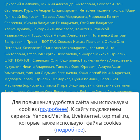
Для повышения удобства сайта мы используем
cookies (
подробнее
). К сайту подключены
сервисы Yandex.Metrika, LiveInternet, top.mail.ru,
Источник:
https://minjust.gov.ru/uploaded/files/reestr-
которые также используют файлы cookies
inostrannyih-agentov-22-03-2024.pdf
данные на
22.03.2024
(
подробнее
).