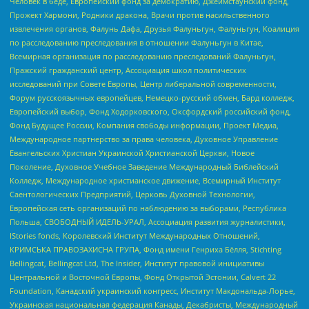
Человек в беде, Европейский фонд за демократию, Джеймстаунский фонд,
Прожект Хармони, Родники дракона, Врачи против насильственного
извлечения органов, Фалунь Дафа, Друзья Фалуньгун, Фалуньгун, Коалиция
по расследованию преследования в отношении Фалуньгун в Китае,
Всемирная организация по расследованию преследований Фалуньгун,
Пражский гражданский центр, Ассоциация школ политических
исследований при Совете Европы, Центр либеральной современности,
Форум русскоязычных европейцев, Немецко-русский обмен, Бард колледж,
Европейский выбор, Фонд Ходорковского, Оксфордский российский фонд,
Фонд Будущее России, Компания свободы информации, Проект Медиа,
Международное партнерство за права человека, Духовное Управление
Евангельских Христиан Украинской Христианской Церкви, Новое
Поколение, Духовное Учебное Заведение Международный Библейский
Колледж, Международное христианское движение, Всемирный Институт
Саентологических Предприятий, Церковь Духовной Технологии,
Европейская сеть организаций по наблюдению за выборами, Республика
Польша, СВОБОДНЫЙ ИДЕЛЬ-УРАЛ, Ассоциация развития журналистики,
IStories fonds, Королевский Институт Международных Отношений,
КРИМСЬКА ПРАВОЗАХИСНА ГРУПА, Фонд имени Генриха Бёлля, Stichting
Bellingcat, Bellingcat Ltd, The Insider, Институт правовой инициативы
Центральной и Восточной Европы, Фонд Открытой Эстонии, Calvert 22
Foundation, Канадский украинский конгресс, Институт Макдональда-Лорье,
Украинская национальная федерация Канады, Декабристы, Международный