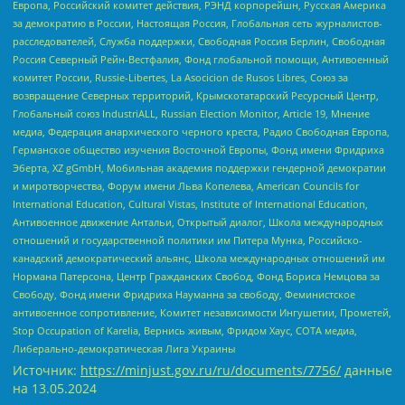
Европа, Российский комитет действия, РЭНД корпорейшн, Русская Америка
за демократию в России, Настоящая Россия, Глобальная сеть журналистов-
расследователей, Служба поддержки, Свободная Россия Берлин, Свободная
Россия Северный Рейн-Вестфалия, Фонд глобальной помощи, Антивоенный
комитет России, Russie-Libertes, La Asocicion de Rusos Libres, Союз за
возвращение Северных территорий, Крымскотатарский Ресурсный Центр,
Глобальный союз IndustriALL, Russian Election Monitor, Article 19, Мнение
медиа, Федерация анархического черного креста, Радио Свободная Европа,
Германское общество изучения Восточной Европы, Фонд имени Фридриха
Эберта, XZ gGmbH, Мобильная академия поддержки гендерной демократии
и миротворчества, Форум имени Льва Копелева, American Councils for
International Education, Cultural Vistas, Institute of International Education,
Антивоенное движение Антальи, Открытый диалог, Школа международных
отношений и государственной политики им Питера Мунка, Российско-
канадский демократический альянс, Школа международных отношений им
Нормана Патерсона, Центр Гражданских Свобод, Фонд Бориса Немцова за
Свободу, Фонд имени Фридриха Науманна за свободу, Феминистское
антивоенное сопротивление, Комитет независимости Ингушетии, Прометей,
Stop Occupation of Karelia, Вернись живым, Фридом Хаус, СОТА медиа,
Либерально-демократическая Лига Украины
Источник:
https://minjust.gov.ru/ru/documents/7756/
данные
на
13.05.2024