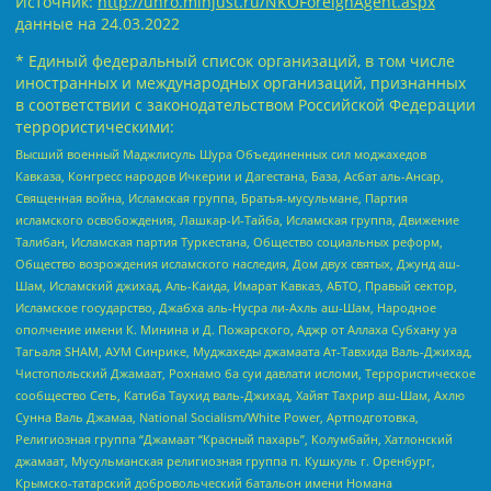
Источник:
http://unro.minjust.ru/NKOForeignAgent.aspx
данные на
24.03.2022
* Единый федеральный список организаций, в том числе
иностранных и международных организаций, признанных
в соответствии с законодательством Российской Федерации
террористическими:
Высший военный Маджлисуль Шура Объединенных сил моджахедов
Кавказа, Конгресс народов Ичкерии и Дагестана, База, Асбат аль-Ансар,
Священная война, Исламская группа, Братья-мусульмане, Партия
исламского освобождения, Лашкар-И-Тайба, Исламская группа, Движение
Талибан, Исламская партия Туркестана, Общество социальных реформ,
Общество возрождения исламского наследия, Дом двух святых, Джунд аш-
Шам, Исламский джихад, Аль-Каида, Имарат Кавказ, АБТО, Правый сектор,
Исламское государство, Джабха аль-Нусра ли-Ахль аш-Шам, Народное
ополчение имени К. Минина и Д. Пожарского, Аджр от Аллаха Субхану уа
Тагьаля SHAM, АУМ Синрике, Муджахеды джамаата Ат-Тавхида Валь-Джихад,
Чистопольский Джамаат, Рохнамо ба суи давлати исломи, Террористическое
сообщество Сеть, Катиба Таухид валь-Джихад, Хайят Тахрир аш-Шам, Ахлю
Сунна Валь Джамаа, National Socialism/White Power, Артподготовка,
Религиозная группа “Джамаат “Красный пахарь”, Колумбайн, Хатлонский
джамаат, Мусульманская религиозная группа п. Кушкуль г. Оренбург,
Крымско-татарский добровольческий батальон имени Номана