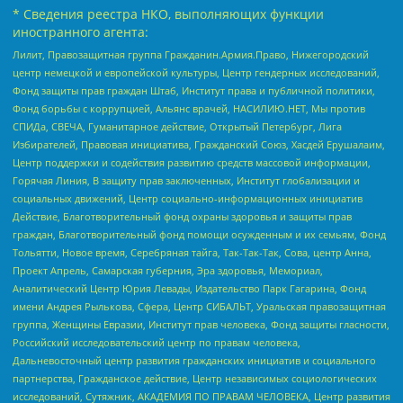
* Сведения реестра НКО, выполняющих функции
иностранного агента:
Лилит, Правозащитная группа Гражданин.Армия.Право, Нижегородский
центр немецкой и европейской культуры, Центр гендерных исследований,
Фонд защиты прав граждан Штаб, Институт права и публичной политики,
Фонд борьбы с коррупцией, Альянс врачей, НАСИЛИЮ.НЕТ, Мы против
СПИДа, СВЕЧА, Гуманитарное действие, Открытый Петербург, Лига
Избирателей, Правовая инициатива, Гражданский Союз, Хасдей Ерушалаим,
Центр поддержки и содействия развитию средств массовой информации,
Горячая Линия, В защиту прав заключенных, Институт глобализации и
социальных движений, Центр социально-информационных инициатив
Действие, Благотворительный фонд охраны здоровья и защиты прав
граждан, Благотворительный фонд помощи осужденным и их семьям, Фонд
Тольятти, Новое время, Серебряная тайга, Так-Так-Так, Сова, центр Анна,
Проект Апрель, Самарская губерния, Эра здоровья, Мемориал,
Аналитический Центр Юрия Левады, Издательство Парк Гагарина, Фонд
имени Андрея Рылькова, Сфера, Центр СИБАЛЬТ, Уральская правозащитная
группа, Женщины Евразии, Институт прав человека, Фонд защиты гласности,
Российский исследовательский центр по правам человека,
Дальневосточный центр развития гражданских инициатив и социального
партнерства, Гражданское действие, Центр независимых социологических
исследований, Сутяжник, АКАДЕМИЯ ПО ПРАВАМ ЧЕЛОВЕКА, Центр развития