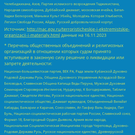
Челебиджихана, Азов, Партия исламского возрождения Таджикистана,
Народная самооборона, Дуббайский джамаат, московская ячейка, Батал-
Хаджи Белхороев, Маньяки Культ Убийц, Молодёжь Которая Улыбается,
Легион Свобода России, Айдар, Русский добровольческий корпус
Источник:
http://nac.gov.ru/terroristicheskie-i-ekstremistskie-
organizacii-i-materialy.html
данные на
16.11.2023
* Перечень общественных объединений и религиозных
организаций в отношении которых судом принято
вступившее в законную силу решение о ликвидации или
запрете деятельности:
Национал-большевистская партия, ВЕК РА, Рада земли Кубанской Духовно
Родовой Державы Русь, Община Духовного Управления Асгардской Веси
Беловодья, Славянская Община Капища Веды Перуна, Мужская Духовная
Семинария Староверов-Инглингов, Нурджулар, К Богодержавию, Таблиги
Джамаат, Свидетели Иеговы, Русское национальное единство, Национал-
социалистическое общество, Джамаат мувахидов, Объединенный Вилайат
Кабарды, Балкарии и Карачая, Союз славян, Ат-Такфир Валь-Хиджра, Пит
Буль, Национал-социалистическая рабочая партия России, Славянский союз,
Формат-18, Благородный Орден Дьявола, Армия воли народа,
Национальная Социалистическая Инициатива города Череповца, Духовно-
Родовая Держава Русь, Русское национальное единство, Древнерусской