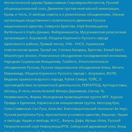
Инглистической церкви Православных Староверов-Инглингов, Русский
общенациональный союз, Движение против нелегальной иммиграции,
Кровь и Честь, О свободе совести и о религиозных объединениях, Омская
организация общественного политического движения Русское
национальное единство, Северное Братство, Клуб Болельщиков
Футбольного Клуба Динамо, Файзрахманисты, Мусульманская религиозная
организация п. Боровский, Община Коренного Русского народа
Щелковского района, Правый сектор, УНА - УНСО, Украинская
повстанческая армия, Тризуб им. Степана Бандеры, Братство, Белый Крест,
Misanthropic division, Религиозное объединение последователей инглиизма,
Народная Социальная Инициатива, TulaSkins, Этнополитическое
объединение Русские, Русское национальное объединение Атака, Мечеть
Мирмамеда, Община Коренного Русского народа г. Астрахани, ВОЛЯ,
Меджлис крымскотатарского народа, Рубеж Севера, ТОЙС, О
противодействии экстремистской деятельности, РЕВТАТПОД, Артподготовка,
Штольц, В честь иконы Божией Матери Державная, Сектор 16,
Независимость, Фирма, Молодежная правозащитная группа МПГ, Курсом
Правды и Единения, Каракольская инициативная группа, Автоград Крю,
Союз Славянских Сил Руси, Алля-Аят, Благотворительный пансионат Ак Умут,
Русская республика Русь, Арестантское уголовное единство, Башкорт, Нация
и свобода, Нация и свобода, W.H.С., Фалунь Дафа, Иртыш Ultras, Русский
Патриотический клуб-Новокузнецк/РПК, Сибирский державный союз, Фонд