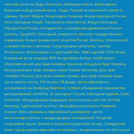
научный центр им Вудро Вильсона, Свободная пресса, Возрождение,
Всеукраинский духовный центр , Риддл, Русский антивоенный комитет в
Швеции, Проект Медуза, Фонд Андрея Сахарова, Форум свободной России,
Лига Свободных Наций, Transparеncy International, Форум Свободных
Народов ПостРоссии, Солидарность с гражданским движением в России –
Solidarus, КрымSOS, Свободный университет, Институт государственного
управления, Форум гражданского общества Россия, Беллона, Союз жителей
островов Тисима и Хабомаи, Съезд народных депутатов, Гринпис
Интернешнл, Фонд борьбы с коррупцией Инк, Завет церквей TCCN, Агора,
Всемирный фонд природы, BDR Novaja Gazeta-Europe, Алтай проект,
Образовательный дом прав человека Чернигов, Фонд Дом Прав Человека,
Белорусский дом прав человека имени Бориса Звозскова, Дом прав
человека Тбилиси, Дом прав человека Ереван, Дом прав человека Крым,
Центр дикого лосося, TVR Studios, ТВ Дождь, Центр европейских
исследований им Вилфрида Мартенса, Сетевое объединение журналистов
расследователей, АЛЛАТРА, За свободную Россию, Свободная Бурятия, Uralic,
UnKremlin, Международная федерация транспортных рабочих, ИстЧам
Финланд, Гудзоновский институт, Фонд Демократического Развития,
Комитет-2024, Центрально-Европейский университет, Центр
восточноевропейских и международных исследований, Общество
Сторожевой башни, Библии и трактатов Свидетелей Иеговы, Гражданский
Совет, Центр анализа европейской политики, Академическая сеть Восточная