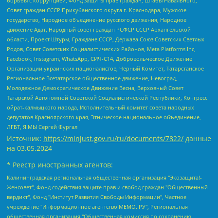
борьбы с коррупцией, Фонд защиты прав граждан, Штабы Навального,
Совет граждан СССР Прикубанского округа г. Краснодара, Мужское
государство, Народное объединение русского движения, Народное
движение Адат, Народный совет граждан РСФСР СССР Архангельской
области, Проект Штурм, Граждане СССР, Держава Союз Советских Светлых
Родов, Совет Советских Социалистических Районов, Meta Platforms Inc,
Facebook, Instagram, WhatsApp, СИЧ-С14, Добровольческое Движение
Организации украинских националистов, Черный Комитет, Татарстанское
Региональное Всетатарское общественное движение, Невоград,
Молодежное Демократическое Движение Весна, Верховный Совет
Татарской Автономной Советской Социалистической Республики, Конгресс
ойрат-калмыцкого народа, Исполнительный комитет совета народных
депутатов Красноярского края, Этническое национальное объединение,
ЛГБТ, Я.МЫ Сергей Фургал
Источник:
https://minjust.gov.ru/ru/documents/7822/
данные
на
03.05.2024
* Реестр иностранных агентов:
Калининградская региональная общественная организация "Экозащита!-Женсовет", Фонд содействия защите прав и свобод граждан "Общественный вердикт", Фонд "Институт Развития Свободы Информации", Частное учреждение "Информационное агентство МЕМО. РУ", Региональная общественная организация "Общественная комиссия по сохранению наследия академика Сахарова", Фонд поддержки свободы прессы, Санкт-Петербургская общественная правозащитная организация "Гражданский контроль", Межрегиональная общественная организация "Информационно-просветительский центр "Мемориал", Региональный Фонд "Центр Защиты Прав Средств Массовой Информации", с 05.12.2023 Фонд "Центр Защиты Прав Средств массовой информации", Региональная общественная благотворительная организация помощи беженцам и мигрантам "Гражданское содействие", Негосударственное образовательное учреждение дополнительного профессионального образования (повышение квалификации) специалистов "АКАДЕМИЯ ПО ПРАВАМ ЧЕЛОВЕКА", Свердловская региональная общественная организация "Сутяжник", Автономная некоммерческая организация "Центр независимых социологических исследований", Союз общественных объединений "Российский исследовательский центр по правам человека", Региональное общественное учреждение научно-информационный центр "МЕМОРИАЛ", Некоммерческая организация "Фонд защиты гласности", Автономная некоммерческая организация "Институт прав человека", Городская общественная организация "Екатеринбургское общество "МЕМОРИАЛ", Городская общественная организация "Рязанское историко-просветительское и правозащитное общество "Мемориал" (Рязанский Мемориал), Челябинский региональный орган общественной самодеятельности – женское общественное объединение "Женщины Евразии", Челябинский региональный орган общественной самодеятельности "Уральская правозащитная группа", Фонд содействия защите здоровья и социальной справедливости имени Андрея Рылькова, Автономная Некоммерческая Организация "Аналитический Центр Юрия Левады", Автономная некоммерческая организация социальной поддержки населения "Проект Апрель", Региональная общественная организация помощи женщинам и детям, находящимся в кризисной ситуации "Информационно-методический центр "Анна", Фонд содействия развитию массовых коммуникаций и правовому просвещению "Так-так-Так", Фонд содействия устойчивому развитию "Серебряная тайга", Свердловский региональный общественный фонд социальных проектов "Новое время", "Idel.Реалии", Кавказ.Реалии, Крым.Реалии, Телеканал Настоящее Время, Татаро-башкирская служба Радио Свобода (Azatliq Radiosi), Радио Свободная Европа/Радио Свобода (PCE/PC), "Сибирь.Реалии", "Фактограф", Благотворительный фонд помощи осужденным и их семьям, Автономная некоммерческая организация "Институт глобализации и социальных движений", Фонд "В защиту прав заключенных", Частное учреждение "Центр поддержки и содействия развитию средств массовой информации", Пензенский региональный общественный благотворительный фонд "Гражданский союз", "Север.Реалии", Некоммерческая организация Фонд "Правовая инициатива", Общество с ограниченной ответственностью "Радио Свободная Европа/Радио Свобода", Чешское информационное агентство "MEDIUM-ORIENT", Красноярская региональная общественная организация "Мы против СПИДа", Камалягин Денис Николаевич, Маркелов Сергей Евгеньевич, Пономарев Лев Александрович, Савицкая Людмила Алексеевна, Автономная некоммерческая организация "Центр по работе с проблемой насилия "НАСИЛИЮ.НЕТ", Межрегиональный профессиональный союз работников здравоохранения "Альянс врачей", Юридическое лицо, зарегистрированное в Латвийской Республике, SIA "Medusa Project" (регистрационный номер 40103797863, дата регистрации 10.06.2014), Некоммерческая организация "Фонд по борьбе с коррупцией", Автономная некоммерческая организация "Институт права и публичной политики", Баданин Роман Сергеевич, Гликин Максим Александрович, Железнова Мария Михайловна, Лукьянова Юлия Сергеевна, Маетная Елизавета Витальевна, Маняхин Петр Борисович, Чуракова Ольга Владимировна, Ярош Юлия Петровна, Юридическое лицо "The Insider SIA", зарегистрированное в Риге, Латвийская Республика (дата регистрации 26.06.2015), являющееся администратором доменного имени интернет-издания "The Insider SIA", https://theins.ru, Постернак Алексей Евгеньевич, Рубин Михаил Аркадьевич, Анин Роман Александрович, Юридическое лицо Istories fonds, зарегистрированное в Латвийской Республике (регистрационный номер 50008295751, дата регистрации 24.02.2020), Великовский Дмитрий Александрович, Долинина Ирина Николаевна, Мароховская Алеся Алексеевна, Шлейнов Роман Юрьевич, Шмагун Олеся Валентиновна, Общество с ограниченной ответственностью "Альтаир 2021", Общество с ограниченной ответственностью "Вега 2021", Общество с ограниченной ответственностью "Главный редактор 2021", Общество с ограниченной ответственностью "Ромашки монолит", Важенков Артем Валерьевич, Ивановская областная общественная организация "Центр гендерных исследований", Гурман Юрий Альбертович, Медиапроект "ОВД-Инфо", Егоров Владимир Владимирович, Жилинский Владимир Александрович, Общество с ограниченной ответственностью "ЗП", Иванова София Юрьевна, Карезина Инна Павловна, Кильтау Екатерина Викторовна, Петров Алексей Викторович, Пискунов Сергей Евгеньевич, Смирнов Сергей Сергеевич, Тихонов Михаил Сергеевич, Общество с ограниченной ответственностью "ЖУРНАЛИСТ-ИНОСТРАННЫЙ АГЕНТ", Арапова Галина Юрьевна, Вольтская Татьяна Анатольевна, Американская компания "Mason G.E.S. Anonymous Foundation" (США), являющаяся владельцем интернет-издания https://mnews.world/, Компания "Stichting Bellingcat", зарегистрированная в Нидерландах (дата регистрации 11.07.2018), Захаров Андрей Вячеславович, Клепиковская Екатерина Дмитриевна, Общество с ограниченной ответственностью "МЕМО", Перл Роман Александрович, Симонов Евгений Алексеевич, Соловьева Елена Анатольевна, Сотников Даниил Владимирович, Сурначева Елизавета Дмитриевна, Автономная некоммерческая организация по защите прав человека и информированию населения "Якутия – Наше Мнение", Общество с ограниченной ответственностью "Москоу диджитал медиа", с 26.01.2023 Общество с ограниченной ответственностью "Чайка Белые сады", Ветошкина Валерия Валерьевна, Заговора Максим Александрович, Межрегиональное общественное движение "Российская ЛГБТ - сеть", Оленичев Максим Владимирович, Павлов Иван Юрьевич, Скворцова Елена Сергеевна, Общество с ограниченной ответственностью "Как бы инагент", Кочетков Игорь Викторович, Общество с ограниченной ответственностью "Честные выборы", Еланчик Олег Александрович, Общество с ограниченной ответственностью "Нобелевский призыв", Гималова Регина Эмилевна, Григорьев Андрей Валерьевич, Григорьева Алина Александровна, Ассоциация по содействию защите прав призывников, альтернативнослужащих и военнослужащих "Правозащитная группа "Гражданин.Армия.Право", Хисамова Регина Фаритовна, Автономная некоммерческая организация по реализации социально-правовых программ "Лилит", Дальневосточное общественное движение "Маяк", Санкт-Петербургская ЛГБТ-инициативная группа "Выход", Инициативная группа ЛГБТ+ "Реверс", Алексеев Андрей Викторович, Бекбулатова Таисия Львовна, Беляев Иван Михайлович, Владыкина Елена Сергеевна, Гельман Марат Александрович, Никульшина Вероника Юрьевна, Толоконникова Надежда Андреевна, Шендерович Виктор Анатольевич, Общество с ограниченной ответственностью "Данное сообщение", Общество с ограниченной ответственностью Издательский дом "Новая глава", Айнбиндер Александра Александровна, Московский комьюнити-центр для ЛГБТ+инициатив, Благотворительный фонд развития филантропии, Deutsche Welle (Германия, Kurt-Schumacher-Strasse 3, 53113 Bonn), Борзунова Мария Михайловна, Воробьев Виктор Викторович, Голубева Анна Львовна, Константинова Алла Михайловна, Малкова Ирина Владимировна, Мурадов Мурад Абдулгалимович, Осетинская Елизавета Николаевна, Понасенков Евгений Николаевич, Ганапольский Матвей Юрьевич, Киселев Евгений Алексеевич, Борухович Ирина Григорьевна, Дремин Иван Тимофеевич, Дубровский Дмитрий Викторович, Красноярская региональная общественная организация поддержки и развития альтернативных образовательных технологий и межкультурных коммуникаций "ИНТЕРРА", Маяковская Екатерина Алексеевна, Фейгин Марк Захарович, Филимонов Андрей Викторович, Дзугкоева Регина Николаевна, Доброхотов Роман Александрович, Дудь Юрий Александрович, Елкин Сергей Владимирович, Кругликов Кирилл Игоревич, Сабунаева Мария Леонидовна, Семенов Алексей Владимирович, Шаинян Карен Багратович, Шульман Екатерина Михайловна, Асафьев Артур Валерьевич, Вахштайн Виктор Семенович, Венедиктов Алексей Алексеевич, Лушникова Екатерина Евгеньевна, Волков Леонид Михайлович, Невзоров Александр Глебович, Пархоменко Сергей Борисович, Сироткин Ярослав Николаевич, Кара-Мурза Владимир Владимирович, Баранова Наталья Владимировна, Гозман Леонид Яковлевич, Кагарлицкий Борис Юльевич, Климарев Михаил Валерьевич, Милов Владимир Станиславович, Автономная некоммерческая организация Краснодарский центр современного искусства "Типография", Моргенштерн Алишер Тагирович, Соболь Любовь Эдуардовна, Общество с ограниченной ответственностью "ЛИЗА НОРМ", Каспаров Гарри Кимович, Ходорковский Михаил Борисович, Общество с ограниченной ответственностью "Апрельские тезисы", Данилович Ирина Брониславовна, Кашин Олег Владимирович, Петров Николай Владимирович, Пивоваров Алексей Владимирович, Соколов Михаил Владимирович, Цветкова Юлия Владимировна, Чичваркин Евгений Александрович, Комитет против пыток/Команда против пыток, Общество с ограниченной ответственностью "Первый научный", Общество с ограниченной ответственностью "Вертолет и ко", Белоцерковская Вероника Борисовна, Кац Максим Евгеньевич, Лазарева Татьяна Юрьевна, Шаведдинов Руслан Табризович, Яшин Илья Валерьевич, Общество с ограниченной ответственностью "Иноагент ААВ", Алешковский Дмитрий Петрович, Альбац Евгения Марковна, Быков Дмитрий Львович, Галямина Юлия Евгеньевна, Лойко Сергей Леонидович, Мартынов Кирилл Константинович, Медведев Сергей Александрович, Крашенинников Федор Геннадиевич, Гордеева Катерина Вл