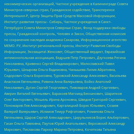
некоммерческих организаций, Частное учреждение в Калининграде Совета
Министров северных стран, Гражданское содействие, Трансперенси
Интернешнл-Р, Центр Защиты Прав Средств Массовой Информации,
Институт развития прессы - Сибирь, Частное учреждение в Санкт-
Петербурге Совета Министров Северных Стран, Фонд поддержки свободы
прессы, Гражданский контроль, Человек и Закон, Общественная комиссия
по сохранению наследия академика Сахарова, Информационное агентство
МЕМО. РУ, Институт региональной прессы, Институт Развития Свободы
Информации, Экозащита!-Женсовет, Общественный вердикт, Евразийская
антимонопольная ассоциация, Бедушев Петр Петрович, Дзугкоева Регина
Николаевна, Кривенко Сергей Владимирович, Милославский Павел
Юрьевич, Шнырова Ольга Вадимовна, Чанышева Лилия Айратовна,
Сидорович Ольга Борисовна, Туровский Александр Алексеевич, Васильева
Анастасия Евгеньевна, Ривина Анна Валерьевна, Бойко Анатолий
Николаевич, Дугин Сергей Георгиевич, Пивоваров Андрей Сергеевич,
Аверин Виталий Евгеньевич, Барахоев Магомед Бекханович, Шарипков
Олег Викторович, Мошель Ирина Ароновна, Шведов Григорий Сергеевич,
Пономарев Лев Александрович, Каргалицкий Борис Юльевич, Созаев
Валерий Валерьевич, Исламов Тимур Рифгатович, Романова Ольга
Евгеньевна, Щаров Сергей Алексадрович, Цирульников Борис Альбертович,
Гасан Ольга Павловна, Паутов Юрий Анатольевич, Верховский Александр
Маркович, Пислакова-Паркер Марина Петровна, Кочеткова Татьяна