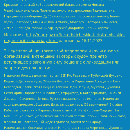
Крымско-татарский добровольческий батальон имени Номана
Челебиджихана, Азов, Партия исламского возрождения Таджикистана,
Народная самооборона, Дуббайский джамаат, московская ячейка, Батал-
Хаджи Белхороев, Маньяки Культ Убийц, Молодёжь Которая Улыбается,
Легион Свобода России, Айдар, Русский добровольческий корпус
Источник:
http://nac.gov.ru/terroristicheskie-i-ekstremistskie-
organizacii-i-materialy.html
данные на
16.11.2023
* Перечень общественных объединений и религиозных
организаций в отношении которых судом принято
вступившее в законную силу решение о ликвидации или
запрете деятельности:
Национал-большевистская партия, ВЕК РА, Рада земли Кубанской Духовно
Родовой Державы Русь, Община Духовного Управления Асгардской Веси
Беловодья, Славянская Община Капища Веды Перуна, Мужская Духовная
Семинария Староверов-Инглингов, Нурджулар, К Богодержавию, Таблиги
Джамаат, Свидетели Иеговы, Русское национальное единство, Национал-
социалистическое общество, Джамаат мувахидов, Объединенный Вилайат
Кабарды, Балкарии и Карачая, Союз славян, Ат-Такфир Валь-Хиджра, Пит
Буль, Национал-социалистическая рабочая партия России, Славянский союз,
Формат-18, Благородный Орден Дьявола, Армия воли народа,
Национальная Социалистическая Инициатива города Череповца, Духовно-