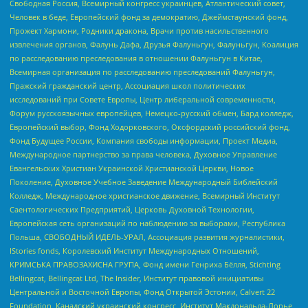
Свободная Россия, Всемирный конгресс украинцев, Атлантический совет,
Человек в беде, Европейский фонд за демократию, Джеймстаунский фонд,
Прожект Хармони, Родники дракона, Врачи против насильственного
извлечения органов, Фалунь Дафа, Друзья Фалуньгун, Фалуньгун, Коалиция
по расследованию преследования в отношении Фалуньгун в Китае,
Всемирная организация по расследованию преследований Фалуньгун,
Пражский гражданский центр, Ассоциация школ политических
исследований при Совете Европы, Центр либеральной современности,
Форум русскоязычных европейцев, Немецко-русский обмен, Бард колледж,
Европейский выбор, Фонд Ходорковского, Оксфордский российский фонд,
Фонд Будущее России, Компания свободы информации, Проект Медиа,
Международное партнерство за права человека, Духовное Управление
Евангельских Христиан Украинской Христианской Церкви, Новое
Поколение, Духовное Учебное Заведение Международный Библейский
Колледж, Международное христианское движение, Всемирный Институт
Саентологических Предприятий, Церковь Духовной Технологии,
Европейская сеть организаций по наблюдению за выборами, Республика
Польша, СВОБОДНЫЙ ИДЕЛЬ-УРАЛ, Ассоциация развития журналистики,
IStories fonds, Королевский Институт Международных Отношений,
КРИМСЬКА ПРАВОЗАХИСНА ГРУПА, Фонд имени Генриха Бёлля, Stichting
Bellingcat, Bellingcat Ltd, The Insider, Институт правовой инициативы
Центральной и Восточной Европы, Фонд Открытой Эстонии, Calvert 22
Foundation, Канадский украинский конгресс, Институт Макдональда-Лорье,