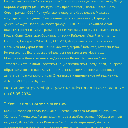
Патриотический клуб-Новокузнецк/РПК, Сибирский державный союз, Фонд
борьбы с коррупцией, Фонд защиты прав граждан, Штабы Навального,
Совет граждан СССР Прикубанского округа г. Краснодара, Мужское
государство, Народное объединение русского движения, Народное
движение Адат, Народный совет граждан РСФСР СССР Архангельской
области, Проект Штурм, Граждане СССР, Держава Союз Советских Светлых
Родов, Совет Советских Социалистических Районов, Meta Platforms Inc,
Facebook, Instagram, WhatsApp, СИЧ-С14, Добровольческое Движение
Организации украинских националистов, Черный Комитет, Татарстанское
Региональное Всетатарское общественное движение, Невоград,
Молодежное Демократическое Движение Весна, Верховный Совет
Татарской Автономной Советской Социалистической Республики, Конгресс
ойрат-калмыцкого народа, Исполнительный комитет совета народных
депутатов Красноярского края, Этническое национальное объединение,
ЛГБТ, Я.МЫ Сергей Фургал
Источник:
https://minjust.gov.ru/ru/documents/7822/
данные
на
03.05.2024
* Реестр иностранных агентов:
Калининградская региональная общественная организация "Экозащита!-Женсовет", Фонд содействия защите прав и свобод граждан "Общественный вердикт", Фонд "Институт Развития Свободы Информации", Частное учреждение "Информационное агентство МЕМО. РУ", Региональная общественная организация "Общественная комиссия по сохранению наследия академика Сахарова", Фонд поддержки свободы прессы, Санкт-Петербургская общественная правозащитная организация "Гражданский контроль", Межрегиональная общественная организация "Информационно-просветительский центр "Мемориал", Региональный Фонд "Центр Защиты Прав Средств Массовой Информации", с 05.12.2023 Фонд "Центр Защиты Прав Средств массовой информации", Региональная общественная благотворительная организация помощи беженцам и мигрантам "Гражданское содействие", Негосударственное образовательное учреждение дополнительного профессионального образования (повышение квалификации) специалистов "АКАДЕМИЯ ПО ПРАВАМ ЧЕЛОВЕКА", Свердловская региональная общественная организация "Сутяжник", Автономная некоммерческая организация "Центр независимых социологических исследований", Союз общественных объединений "Российский исследовательский центр по правам человека", Региональное общественное учреждение научно-информационный центр "МЕМОРИАЛ", Некоммерческая организация "Фонд защиты гласности", Автономная некоммерческая организация "Институт прав человека", Городская общественная организация "Екатеринбургское общество "МЕМОРИАЛ", Городская общественная организация "Рязанское историко-просветительское и правозащитное общество "Мемориал" (Рязанский Мемориал), Челябинский региональный орган общественной самодеятельности – женское общественное объединение "Женщины Евразии", Челябинский региональный орган общественной самодеятельности "Уральская правозащитная группа", Фонд содействия защите здоровья и социальной справедливости имени Андрея Рылькова, Автономная Некоммерческая Организация "Аналитический Центр Юрия Левады", Автономная некоммерческая организация социальной поддержки населения "Проект Апрель", Региональная общественная организация помощи женщинам и детям, находящимся в кризисной ситуации "Информационно-методический центр "Анна", Фонд содействия развитию массовых коммуникаций и правовому просвещению "Так-так-Так", Фонд содействия устойчивому развитию "Серебряная тайга", Свердловский региональный общественный фонд социальных проектов "Новое время", "Idel.Реалии", Кавказ.Реалии, Крым.Реалии, Телеканал Настоящее Время, Татаро-башкирская служба Радио Свобода (Azatliq Radiosi), Радио Свободная Европа/Радио Свобода (PCE/PC), "Сибирь.Реалии", "Фактограф", Благотворительный фонд помощи осужденным и их семьям, Автономная некоммерческая организация "Институт глобализации и социальных движений", Фонд "В защиту прав заключенных", Частное учреждение "Центр поддержки и содействия развитию средств массовой информации", Пензенский региональный общественный благотворительный фонд "Гражданский союз", "Север.Реалии", Некоммерческая организация Фонд "Правовая инициатива", Общество с ограниченной ответственностью "Радио Свободная Европа/Радио Свобода", Чешское информационное агентство "MEDIUM-ORIENT", Красноярская региональная общественная организация "Мы против СПИДа", Камалягин Денис Николаевич, Маркелов Сергей Евгеньевич, Пономарев Лев Александрович, Савицкая Людмила Алексеевна, Автономная некоммерческая организация "Центр по работе с проблемой насилия "НАСИЛИЮ.НЕТ", Межрегиональный профессиональный союз работников здравоохранения "Альянс врачей", Юридическое лицо, зарегистрированное в Латвийской Республике, SIA "Medusa Project" (регистрационный номер 40103797863, дата регистрации 10.06.2014), Некоммерческая организация "Фонд по борьбе с коррупцией", Автономная некоммерческая организация "Институт права и публичной политики", Баданин Роман Сергеевич, Гликин Максим Александрович, Железнова Мария Михайловна, Лукьянова Юлия Сергеевна, Маетная Елизавета Витальевна, Маняхин Петр Борисович, Чуракова Ольга Владимировна, Ярош Юлия Петровна, Юридическое лицо "The Insider SIA", зарегистрированное в Риге, Латвийская Республика (дата регистрации 26.06.2015), являющееся администратором доменного имени интернет-издания "The Insider SIA", https://theins.ru, Постернак Алексей Евгеньевич, Рубин Михаил Аркадьевич, Анин Роман Александрович, Юридическое лицо Istories fonds, зарегистрированное в Латвийской Республике (регистрационный номер 50008295751, дата регистрации 24.02.2020), Великовский Дмитрий Александрович, Долинина Ирина Николаевна, Мароховская Алеся Алексеевна, Шлейнов Роман Юрьевич, Шмагун Олеся Валентиновна, Общество с ограниченной ответственностью "Альтаир 2021", Общество с ограниченной ответственностью "Вега 2021", Общество с ограниченной ответственностью "Главный редактор 2021", Общество с ограниченной ответственностью "Ромашки монолит", Важенков Артем Валерьевич, Ивановская областная общественная организация "Центр гендерных исследований", Гурман Юрий Альбертович, Медиапроект "ОВД-Инфо", Егоров Владимир Владимирович, Жилинский Владимир Александрович, Общество с ограниченной ответственностью "ЗП", Иванова София Юрьевна, Карезина Инна Павловна, Кильтау Екатерина Викторовна, Петров Алексей Викторович, Пискунов Сергей Евгеньевич, Смирнов Сергей Сергеевич, Тихонов Михаил Сергеевич, Общество с ограниченной ответственностью "ЖУРНАЛИСТ-ИНОСТРАННЫЙ АГЕНТ", Арапова Галина Юрьевна, Вольтская Татьяна Анатольевна, Американская компания "Mason G.E.S. Anonymous Foundation" (США), являющаяся владельцем интернет-издания https://mnews.world/, Компания "Stichting Bellingcat", зарегистрированная в Нидерландах (дата регистрации 11.07.2018), Захаров Андрей Вячеславович, Клепиковская Екатерина Дмитриевна, Общество с ограниченной ответственностью "МЕМО", Перл Роман Александрович, Симонов Евгений Алексеевич, Соловьева Елена Анатольевна, Сотников Даниил Владимирович, Сурначева Елизавета Дмитриевна, Автономная некоммерческая организация по защите прав человека и информированию населения "Якутия – Наше Мнение", Общество с ограниченной ответственностью "Москоу диджитал медиа", с 26.01.2023 Общество с ограниченной ответственностью "Чайка Белые сады", Ветошкина Валерия Валерьевна, Заговора Максим Александрович, Межрегиональное общественное движение "Российская ЛГБТ - сеть", Оленичев Максим Владимирович, Павлов Иван Юрьевич, Скворцова Елена Сергеевна, Общество с ограниченной ответственностью "Как бы инагент", Кочетков Игорь Викторович, Общество с ограниченной ответственностью "Честные выборы", Еланчик Олег Александрович, Общество с ограниченной ответственностью "Нобелевский призыв", Гималова Регина Эмилевна, Григорьев Андрей Валерьевич, Григорьева Алина Александровна, Ассоциация по содействию защите прав призывников, альтернативнослужащих и военнослужащих "Правозащитная группа "Гражданин.Армия.Право", Хисамова Регина Фаритовна, Автономная некоммерческая организация по реализации социально-правовых программ "Лилит", Дальневосточное общественное движение "Маяк", Санкт-Петербургская ЛГБТ-инициативная группа "Выход", Инициативная группа ЛГБТ+ "Реверс", Алексеев Андрей Викторович, Бекбулатова Таисия Львовна, Беляев Иван Михайлович, Владыкина Елена Сергеевна, Гельман Марат Александрович, Никульшина Вероника Юрьевна, Толоконникова Надежда Андреевна, Шендерович Виктор Анатольевич, Общество с ограниченной ответственностью "Данное сообщение", Общество с ограниченной ответственностью Издательский дом "Новая глава", Айнбиндер Александра Александровна, Московский комьюнити-центр для ЛГБТ+инициатив, Благотворительный фонд развития филантропии, Deutsche Welle (Германия, Kurt-Schumacher-Strasse 3, 53113 Bonn), Борзунова Мария Михайловна, Воробьев Виктор Викторович, Голубева Анна Львовна, Константинова Алла Михайловна, Малкова Ирина Владимировна, Мурадов Мурад Абдулгалимович, Осетинская Елизавета Николаевна, Понасенков Евгений Николаевич, Ганапольский Матвей Юрьевич, Киселев Евгений Алексеевич, Борухович Ирина Григорьевна, Дремин Иван Тимофеевич, Дубровский Дмитрий Викторович, Красноярская региональная общественная организация поддержки и развития альтернативных образовательных технологий и межкультурных коммуникаций "ИНТЕРРА", Маяковская Екатерина Алексеевна, Фейгин Марк Захарович, Филимонов Андрей Викторович, Дзугкоева Регина Николаевна, Доброхотов Роман Александрович, Дудь Юрий Александрович, Елкин Сергей Владимирович, Кругликов Кирилл Игоревич, Сабунаева Мария Леонидовна, Семенов Алексей Владимирович, Шаинян Карен Багратович, Шульман Екатерина Михайловна, Асафьев Артур Валерьевич, Вахштайн Виктор Семенович, Венедиктов Алексей Алексеевич, Лушникова Екатерина Евгеньевна, Волков Леонид Михайлович, Невзоров Александр Глебович, Пархоменко Сергей Борисович, Сироткин Ярослав Николаевич, Кара-Мурза Владимир Владимирович, Баранова Наталья Владимировна, Гозман Леонид Яковлевич, Кагарлицкий Борис Юльевич, Климарев Михаил Валерьевич, Милов Владимир Станиславович, Автономная некоммерческая организация Краснодарский центр современного искусства "Типография", Моргенштерн Алишер Тагирович, Соболь Любовь Эдуардовна, Общество с ограниченной ответственностью "ЛИЗА НОРМ", Каспаров Гарри Кимович, Ходорковский Михаил Борисович, Общество с ограниченной ответственностью "Апрельские тезисы", Данилович Ирина Брониславовна, Кашин Олег Владимирович, Петров Николай Владимирович, Пивоваров Алексей Владимирович, Соколов Михаил Владимирович, Цветкова Юлия Владимировна, Чичваркин Евгений Александрович, Комитет против пыток/Команда против пыток, Общество с ограниченной ответственностью "Первый научный", Общество с ограниченной ответственностью "Вертолет и ко", Белоцерковская Вероника Борисовна, Кац Максим Евгеньевич, Лазарева Татьяна Юрьевна, Шаведдинов Руслан Табризович, Яшин Илья Валерьевич, Общество с ограниченной ответственностью "Иноагент ААВ", Алешковский Дмитрий Петрович, Альбац Евгения Марковна, Быков Дмитрий Львович, Галямина Юлия Евгеньевна, Лойко Сергей Леонидович, Мартынов Кирилл Константинович, Медведев Сергей Александрович, Крашенинников Федор Геннадиевич, Гордеева Катерина Вл