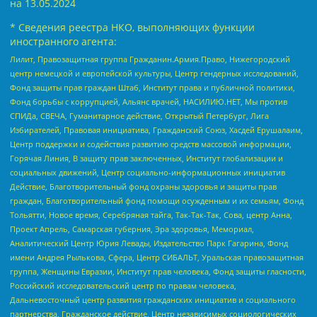
на
13.05.2024
* Сведения реестра НКО, выполняющих функции
иностранного агента:
Лилит, Правозащитная группа Гражданин.Армия.Право, Нижегородский
центр немецкой и европейской культуры, Центр гендерных исследований,
Фонд защиты прав граждан Штаб, Институт права и публичной политики,
Фонд борьбы с коррупцией, Альянс врачей, НАСИЛИЮ.НЕТ, Мы против
СПИДа, СВЕЧА, Гуманитарное действие, Открытый Петербург, Лига
Избирателей, Правовая инициатива, Гражданский Союз, Хасдей Ерушалаим,
Центр поддержки и содействия развитию средств массовой информации,
Горячая Линия, В защиту прав заключенных, Институт глобализации и
социальных движений, Центр социально-информационных инициатив
Действие, Благотворительный фонд охраны здоровья и защиты прав
граждан, Благотворительный фонд помощи осужденным и их семьям, Фонд
Тольятти, Новое время, Серебряная тайга, Так-Так-Так, Сова, центр Анна,
Проект Апрель, Самарская губерния, Эра здоровья, Мемориал,
Аналитический Центр Юрия Левады, Издательство Парк Гагарина, Фонд
имени Андрея Рылькова, Сфера, Центр СИБАЛЬТ, Уральская правозащитная
группа, Женщины Евразии, Институт прав человека, Фонд защиты гласности,
Российский исследовательский центр по правам человека,
Дальневосточный центр развития гражданских инициатив и социального
партнерства, Гражданское действие, Центр независимых социологических