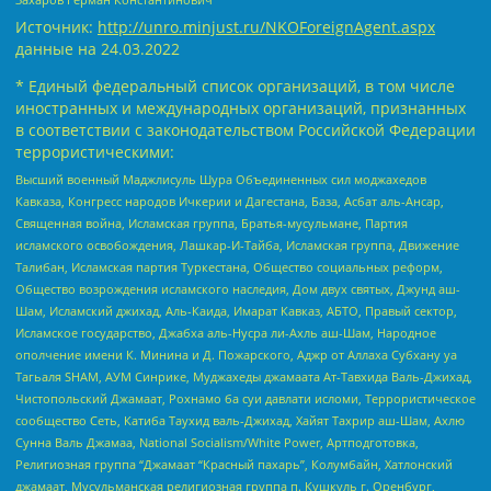
Источник:
http://unro.minjust.ru/NKOForeignAgent.aspx
данные на
24.03.2022
* Единый федеральный список организаций, в том числе
иностранных и международных организаций, признанных
в соответствии с законодательством Российской Федерации
террористическими:
Высший военный Маджлисуль Шура Объединенных сил моджахедов
Кавказа, Конгресс народов Ичкерии и Дагестана, База, Асбат аль-Ансар,
Священная война, Исламская группа, Братья-мусульмане, Партия
исламского освобождения, Лашкар-И-Тайба, Исламская группа, Движение
Талибан, Исламская партия Туркестана, Общество социальных реформ,
Общество возрождения исламского наследия, Дом двух святых, Джунд аш-
Шам, Исламский джихад, Аль-Каида, Имарат Кавказ, АБТО, Правый сектор,
Исламское государство, Джабха аль-Нусра ли-Ахль аш-Шам, Народное
ополчение имени К. Минина и Д. Пожарского, Аджр от Аллаха Субхану уа
Тагьаля SHAM, АУМ Синрике, Муджахеды джамаата Ат-Тавхида Валь-Джихад,
Чистопольский Джамаат, Рохнамо ба суи давлати исломи, Террористическое
сообщество Сеть, Катиба Таухид валь-Джихад, Хайят Тахрир аш-Шам, Ахлю
Сунна Валь Джамаа, National Socialism/White Power, Артподготовка,
Религиозная группа “Джамаат “Красный пахарь”, Колумбайн, Хатлонский
джамаат, Мусульманская религиозная группа п. Кушкуль г. Оренбург,