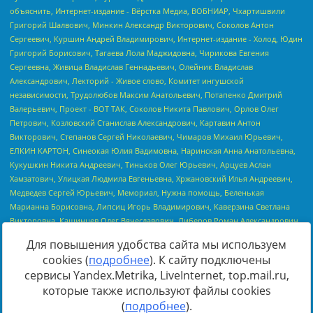
Для повышения удобства сайта мы используем
cookies (
подробнее
). К сайту подключены
сервисы Yandex.Metrika, LiveInternet, top.mail.ru,
Источник:
https://minjust.gov.ru/uploaded/files/reestr-
которые также используют файлы cookies
inostrannyih-agentov-22-03-2024.pdf
данные на
22.03.2024
(
подробнее
).