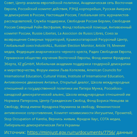
Совет, Центр анализа европейской политики, Академическая сеть Восточная
Европа, Российский комитет действия, РЭНД корпорейшн, Русская Америка
за демократию в России, Настоящая Россия, Глобальная сеть журналистов-
расследователей, Служба поддержки, Свободная Россия Берлин, Свободная
Россия Северный Рейн-Вестфалия, Фонд глобальной помощи, Антивоенный
комитет России, Russie-Libertes, La Asocicion de Rusos Libres, Союз за
возвращение Северных территорий, Крымскотатарский Ресурсный Центр,
Глобальный союз IndustriALL, Russian Election Monitor, Article 19, Мнение
медиа, Федерация анархического черного креста, Радио Свободная Европа,
Германское общество изучения Восточной Европы, Фонд имени Фридриха
Эберта, XZ gGmbH, Мобильная академия поддержки гендерной демократии
и миротворчества, Форум имени Льва Копелева, American Councils for
International Education, Cultural Vistas, Institute of International Education,
Антивоенное движение Антальи, Открытый диалог, Школа международных
отношений и государственной политики им Питера Мунка, Российско-
канадский демократический альянс, Школа международных отношений им
Нормана Патерсона, Центр Гражданских Свобод, Фонд Бориса Немцова за
Свободу, Фонд имени Фридриха Науманна за свободу, Феминистское
антивоенное сопротивление, Комитет независимости Ингушетии, Прометей,
Stop Occupation of Karelia, Вернись живым, Фридом Хаус, СОТА медиа,
Либерально-демократическая Лига Украины
Источник:
https://minjust.gov.ru/ru/documents/7756/
данные