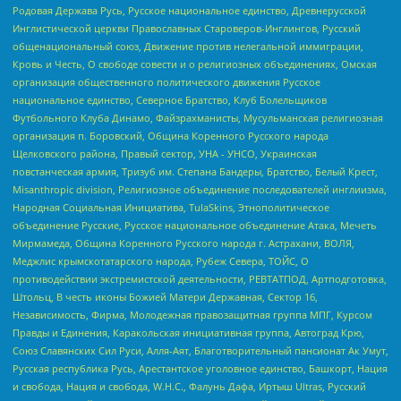
Родовая Держава Русь, Русское национальное единство, Древнерусской
Инглистической церкви Православных Староверов-Инглингов, Русский
общенациональный союз, Движение против нелегальной иммиграции,
Кровь и Честь, О свободе совести и о религиозных объединениях, Омская
организация общественного политического движения Русское
национальное единство, Северное Братство, Клуб Болельщиков
Футбольного Клуба Динамо, Файзрахманисты, Мусульманская религиозная
организация п. Боровский, Община Коренного Русского народа
Щелковского района, Правый сектор, УНА - УНСО, Украинская
повстанческая армия, Тризуб им. Степана Бандеры, Братство, Белый Крест,
Misanthropic division, Религиозное объединение последователей инглиизма,
Народная Социальная Инициатива, TulaSkins, Этнополитическое
объединение Русские, Русское национальное объединение Атака, Мечеть
Мирмамеда, Община Коренного Русского народа г. Астрахани, ВОЛЯ,
Меджлис крымскотатарского народа, Рубеж Севера, ТОЙС, О
противодействии экстремистской деятельности, РЕВТАТПОД, Артподготовка,
Штольц, В честь иконы Божией Матери Державная, Сектор 16,
Независимость, Фирма, Молодежная правозащитная группа МПГ, Курсом
Правды и Единения, Каракольская инициативная группа, Автоград Крю,
Союз Славянских Сил Руси, Алля-Аят, Благотворительный пансионат Ак Умут,
Русская республика Русь, Арестантское уголовное единство, Башкорт, Нация
и свобода, Нация и свобода, W.H.С., Фалунь Дафа, Иртыш Ultras, Русский