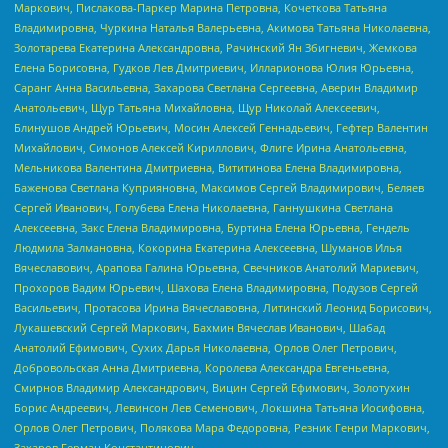
Маркович, Пислакова-Паркер Марина Петровна, Кочеткова Татьяна
Владимировна, Чуркина Наталья Валерьевна, Акимова Татьяна Николаевна,
Золотарева Екатерина Александровна, Рачинский Ян Збигневич, Жемкова
Елена Борисовна, Гудков Лев Дмитриевич, Илларионова Юлия Юрьевна,
Саранг Анна Васильевна, Захарова Светлана Сергеевна, Аверин Владимир
Анатольевич, Щур Татьяна Михайловна, Щур Николай Алексеевич,
Блинушов Андрей Юрьевич, Мосин Алексей Геннадьевич, Гефтер Валентин
Михайлович, Симонов Алексей Кириллович, Флиге Ирина Анатольевна,
Мельникова Валентина Дмитриевна, Вититинова Елена Владимировна,
Баженова Светлана Куприяновна, Максимов Сергей Владимирович, Беляев
Сергей Иванович, Голубева Елена Николаевна, Ганнушкина Светлана
Алексеевна, Закс Елена Владимировна, Буртина Елена Юрьевна, Гендель
Людмила Залмановна, Кокорина Екатерина Алексеевна, Шуманов Илья
Вячеславович, Арапова Галина Юрьевна, Свечников Анатолий Мариевич,
Прохоров Вадим Юрьевич, Шахова Елена Владимировна, Подузов Сергей
Васильевич, Протасова Ирина Вячеславовна, Литинский Леонид Борисович,
Лукашевский Сергей Маркович, Бахмин Вячеслав Иванович, Шабад
Анатолий Ефимович, Сухих Дарья Николаевна, Орлов Олег Петрович,
Добровольская Анна Дмитриевна, Королева Александра Евгеньевна,
Смирнов Владимир Александрович, Вицин Сергей Ефимович, Золотухин
Борис Андреевич, Левинсон Лев Семенович, Локшина Татьяна Иосифовна,
Орлов Олег Петрович, Полякова Мара Федоровна, Резник Генри Маркович,
Захаров Герман Константинович