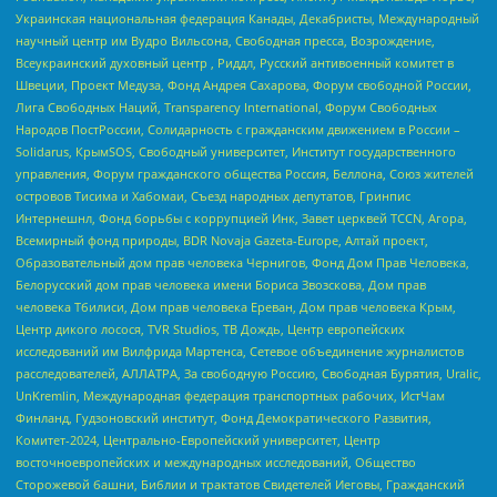
Украинская национальная федерация Канады, Декабристы, Международный
научный центр им Вудро Вильсона, Свободная пресса, Возрождение,
Всеукраинский духовный центр , Риддл, Русский антивоенный комитет в
Швеции, Проект Медуза, Фонд Андрея Сахарова, Форум свободной России,
Лига Свободных Наций, Transparеncy International, Форум Свободных
Народов ПостРоссии, Солидарность с гражданским движением в России –
Solidarus, КрымSOS, Свободный университет, Институт государственного
управления, Форум гражданского общества Россия, Беллона, Союз жителей
островов Тисима и Хабомаи, Съезд народных депутатов, Гринпис
Интернешнл, Фонд борьбы с коррупцией Инк, Завет церквей TCCN, Агора,
Всемирный фонд природы, BDR Novaja Gazeta-Europe, Алтай проект,
Образовательный дом прав человека Чернигов, Фонд Дом Прав Человека,
Белорусский дом прав человека имени Бориса Звозскова, Дом прав
человека Тбилиси, Дом прав человека Ереван, Дом прав человека Крым,
Центр дикого лосося, TVR Studios, ТВ Дождь, Центр европейских
исследований им Вилфрида Мартенса, Сетевое объединение журналистов
расследователей, АЛЛАТРА, За свободную Россию, Свободная Бурятия, Uralic,
UnKremlin, Международная федерация транспортных рабочих, ИстЧам
Финланд, Гудзоновский институт, Фонд Демократического Развития,
Комитет-2024, Центрально-Европейский университет, Центр
восточноевропейских и международных исследований, Общество
Сторожевой башни, Библии и трактатов Свидетелей Иеговы, Гражданский