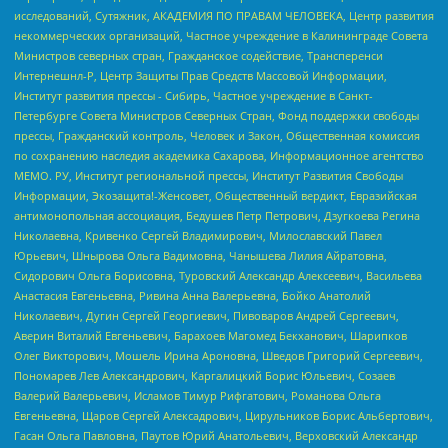
исследований, Сутяжник, АКАДЕМИЯ ПО ПРАВАМ ЧЕЛОВЕКА, Центр развития
некоммерческих организаций, Частное учреждение в Калининграде Совета
Министров северных стран, Гражданское содействие, Трансперенси
Интернешнл-Р, Центр Защиты Прав Средств Массовой Информации,
Институт развития прессы - Сибирь, Частное учреждение в Санкт-
Петербурге Совета Министров Северных Стран, Фонд поддержки свободы
прессы, Гражданский контроль, Человек и Закон, Общественная комиссия
по сохранению наследия академика Сахарова, Информационное агентство
МЕМО. РУ, Институт региональной прессы, Институт Развития Свободы
Информации, Экозащита!-Женсовет, Общественный вердикт, Евразийская
антимонопольная ассоциация, Бедушев Петр Петрович, Дзугкоева Регина
Николаевна, Кривенко Сергей Владимирович, Милославский Павел
Юрьевич, Шнырова Ольга Вадимовна, Чанышева Лилия Айратовна,
Сидорович Ольга Борисовна, Туровский Александр Алексеевич, Васильева
Анастасия Евгеньевна, Ривина Анна Валерьевна, Бойко Анатолий
Николаевич, Дугин Сергей Георгиевич, Пивоваров Андрей Сергеевич,
Аверин Виталий Евгеньевич, Барахоев Магомед Бекханович, Шарипков
Олег Викторович, Мошель Ирина Ароновна, Шведов Григорий Сергеевич,
Пономарев Лев Александрович, Каргалицкий Борис Юльевич, Созаев
Валерий Валерьевич, Исламов Тимур Рифгатович, Романова Ольга
Евгеньевна, Щаров Сергей Алексадрович, Цирульников Борис Альбертович,
Гасан Ольга Павловна, Паутов Юрий Анатольевич, Верховский Александр