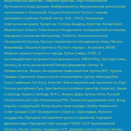
национальное единство, Северное Братство, Клуб Болельщиков
Футбольного Клуба Динамо, Файзрахманисты, Мусульманская религиозная
организация п. Боровский, Община Коренного Русского народа
Щелковского района, Правый сектор, УНА - УНСО, Украинская
повстанческая армия, Тризуб им. Степана Бандеры, Братство, Белый Крест,
Misanthropic division, Религиозное объединение последователей инглиизма,
Народная Социальная Инициатива, TulaSkins, Этнополитическое
объединение Русские, Русское национальное объединение Атака, Мечеть
Мирмамеда, Община Коренного Русского народа г. Астрахани, ВОЛЯ,
Меджлис крымскотатарского народа, Рубеж Севера, ТОЙС, О
противодействии экстремистской деятельности, РЕВТАТПОД, Артподготовка,
Штольц, В честь иконы Божией Матери Державная, Сектор 16,
Независимость, Фирма, Молодежная правозащитная группа МПГ, Курсом
Правды и Единения, Каракольская инициативная группа, Автоград Крю,
Союз Славянских Сил Руси, Алля-Аят, Благотворительный пансионат Ак Умут,
Русская республика Русь, Арестантское уголовное единство, Башкорт, Нация
и свобода, Нация и свобода, W.H.С., Фалунь Дафа, Иртыш Ultras, Русский
Патриотический клуб-Новокузнецк/РПК, Сибирский державный союз, Фонд
борьбы с коррупцией, Фонд защиты прав граждан, Штабы Навального,
Совет граждан СССР Прикубанского округа г. Краснодара, Мужское
государство, Народное объединение русского движения, Народное
движение Адат, Народный совет граждан РСФСР СССР Архангельской
области, Проект Штурм, Граждане СССР, Держава Союз Советских Светлых