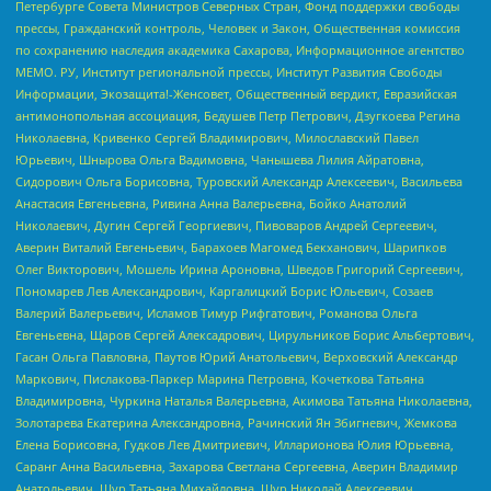
Петербурге Совета Министров Северных Стран, Фонд поддержки свободы
прессы, Гражданский контроль, Человек и Закон, Общественная комиссия
по сохранению наследия академика Сахарова, Информационное агентство
МЕМО. РУ, Институт региональной прессы, Институт Развития Свободы
Информации, Экозащита!-Женсовет, Общественный вердикт, Евразийская
антимонопольная ассоциация, Бедушев Петр Петрович, Дзугкоева Регина
Николаевна, Кривенко Сергей Владимирович, Милославский Павел
Юрьевич, Шнырова Ольга Вадимовна, Чанышева Лилия Айратовна,
Сидорович Ольга Борисовна, Туровский Александр Алексеевич, Васильева
Анастасия Евгеньевна, Ривина Анна Валерьевна, Бойко Анатолий
Николаевич, Дугин Сергей Георгиевич, Пивоваров Андрей Сергеевич,
Аверин Виталий Евгеньевич, Барахоев Магомед Бекханович, Шарипков
Олег Викторович, Мошель Ирина Ароновна, Шведов Григорий Сергеевич,
Пономарев Лев Александрович, Каргалицкий Борис Юльевич, Созаев
Валерий Валерьевич, Исламов Тимур Рифгатович, Романова Ольга
Евгеньевна, Щаров Сергей Алексадрович, Цирульников Борис Альбертович,
Гасан Ольга Павловна, Паутов Юрий Анатольевич, Верховский Александр
Маркович, Пислакова-Паркер Марина Петровна, Кочеткова Татьяна
Владимировна, Чуркина Наталья Валерьевна, Акимова Татьяна Николаевна,
Золотарева Екатерина Александровна, Рачинский Ян Збигневич, Жемкова
Елена Борисовна, Гудков Лев Дмитриевич, Илларионова Юлия Юрьевна,
Саранг Анна Васильевна, Захарова Светлана Сергеевна, Аверин Владимир
Анатольевич, Щур Татьяна Михайловна, Щур Николай Алексеевич,