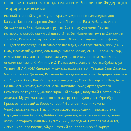
в соответствии с законодательством Российской Федерации
террористическими:
Высший военный Маджлисуль Шура Объединенных сил моджахедов
Кавказа, Конгресс народов Ичкерии и Дагестана, База, Асбат аль-Ансар,
Священная война, Исламская группа, Братья-мусульмане, Партия
исламского освобождения, Лашкар-И-Тайба, Исламская группа, Движение
Талибан, Исламская партия Туркестана, Общество социальных реформ,
Общество возрождения исламского наследия, Дом двух святых, Джунд аш-
Шам, Исламский джихад, Аль-Каида, Имарат Кавказ, АБТО, Правый сектор,
Исламское государство, Джабха аль-Нусра ли-Ахль аш-Шам, Народное
ополчение имени К. Минина и Д. Пожарского, Аджр от Аллаха Субхану уа
Тагьаля SHAM, АУМ Синрике, Муджахеды джамаата Ат-Тавхида Валь-Джихад,
Чистопольский Джамаат, Рохнамо ба суи давлати исломи, Террористическое
сообщество Сеть, Катиба Таухид валь-Джихад, Хайят Тахрир аш-Шам, Ахлю
Сунна Валь Джамаа, National Socialism/White Power, Артподготовка,
Религиозная группа “Джамаат “Красный пахарь”, Колумбайн, Хатлонский
джамаат, Мусульманская религиозная группа п. Кушкуль г. Оренбург,
Крымско-татарский добровольческий батальон имени Номана
Челебиджихана, Азов, Партия исламского возрождения Таджикистана,
Народная самооборона, Дуббайский джамаат, московская ячейка, Батал-
Хаджи Белхороев, Маньяки Культ Убийц, Молодёжь Которая Улыбается,
Легион Свобода России, Айдар, Русский добровольческий корпус