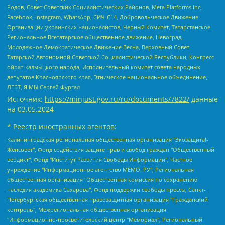
Родов, Совет Советских Социалистических Районов, Meta Platforms Inc,
Facebook, Instagram, WhatsApp, СИЧ-С14, Добровольческое Движение
Организации украинских националистов, Черный Комитет, Татарстанское
Региональное Всетатарское общественное движение, Невоград,
Молодежное Демократическое Движение Весна, Верховный Совет
Татарской Автономной Советской Социалистической Республики, Конгресс
ойрат-калмыцкого народа, Исполнительный комитет совета народных
депутатов Красноярского края, Этническое национальное объединение,
ЛГБТ, Я.МЫ Сергей Фургал
Источник:
https://minjust.gov.ru/ru/documents/7822/
данные
на
03.05.2024
* Реестр иностранных агентов:
Калининградская региональная общественная организация "Экозащита!-Женсовет", Фонд содействия защите прав и свобод граждан "Общественный вердикт", Фонд "Институт Развития Свободы Информации", Частное учреждение "Информационное агентство МЕМО. РУ", Региональная общественная организация "Общественная комиссия по сохранению наследия академика Сахарова", Фонд поддержки свободы прессы, Санкт-Петербургская общественная правозащитная организация "Гражданский контроль", Межрегиональная общественная организация "Информационно-просветительский центр "Мемориал", Региональный Фонд "Центр Защиты Прав Средств Массовой Информации", с 05.12.2023 Фонд "Центр Защиты Прав Средств массовой информации", Региональная общественная благотворительная организация помощи беженцам и мигрантам "Гражданское содействие", Негосударственное образовательное учреждение дополнительного профессионального образования (повышение квалификации) специалистов "АКАДЕМИЯ ПО ПРАВАМ ЧЕЛОВЕКА", Свердловская региональная общественная организация "Сутяжник", Автономная некоммерческая организация "Центр независимых социологических исследований", Союз общественных объединений "Российский исследовательский центр по правам человека", Региональное общественное учреждение научно-информационный центр "МЕМОРИАЛ", Некоммерческая организация "Фонд защиты гласности", Автономная некоммерческая организация "Институт прав человека", Городская общественная организация "Екатеринбургское общество "МЕМОРИАЛ", Городская общественная организация "Рязанское историко-просветительское и правозащитное общество "Мемориал" (Рязанский Мемориал), Челябинский региональный орган общественной самодеятельности – женское общественное объединение "Женщины Евразии", Челябинский региональный орган общественной самодеятельности "Уральская правозащитная группа", Фонд содействия защите здоровья и социальной справедливости имени Андрея Рылькова, Автономная Некоммерческая Организация "Аналитический Центр Юрия Левады", Автономная некоммерческая организация социальной поддержки населения "Проект Апрель", Региональная общественная организация помощи женщинам и детям, находящимся в кризисной ситуации "Информационно-методический центр "Анна", Фонд содействия развитию массовых коммуникаций и правовому просвещению "Так-так-Так", Фонд содействия устойчивому развитию "Серебряная тайга", Свердловский региональный общественный фонд социальных проектов "Новое время", "Idel.Реалии", Кавказ.Реалии, Крым.Реалии, Телеканал Настоящее Время, Татаро-башкирская служба Радио Свобода (Azatliq Radiosi), Радио Свободная Европа/Радио Свобода (PCE/PC), "Сибирь.Реалии", "Фактограф", Благотворительный фонд помощи осужденным и их семьям, Автономная некоммерческая организация "Институт глобализации и социальных движений", Фонд "В защиту прав заключенных", Частное учреждение "Центр поддержки и содействия развитию средств массовой информации", Пензенский региональный общественный благотворительный фонд "Гражданский союз", "Север.Реалии", Некоммерческая организация Фонд "Правовая инициатива", Общество с ограниченной ответственностью "Радио Свободная Европа/Радио Свобода", Чешское информационное агентство "MEDIUM-ORIENT", Красноярская региональная общественная организация "Мы против СПИДа", Камалягин Денис Николаевич, Маркелов Сергей Евгеньевич, Пономарев Лев Александрович, Савицкая Людмила Алексеевна, Автономная некоммерческая организация "Центр по работе с проблемой насилия "НАСИЛИЮ.НЕТ", Межрегиональный профессиональный союз работников здравоохранения "Альянс врачей", Юридическое лицо, зарегистрированное в Латвийской Республике, SIA "Medusa Project" (регистрационный номер 40103797863, дата регистрации 10.06.2014), Некоммерческая организация "Фонд по борьбе с коррупцией", Автономная некоммерческая организация "Институт права и публичной политики", Баданин Роман Сергеевич, Гликин Максим Александрович, Железнова Мария Михайловна, Лукьянова Юлия Сергеевна, Маетная Елизавета Витальевна, Маняхин Петр Борисович, Чуракова Ольга Владимировна, Ярош Юлия Петровна, Юридическое лицо "The Insider SIA", зарегистрированное в Риге, Латвийская Республика (дата регистрации 26.06.2015), являющееся администратором доменного имени интернет-издания "The Insider SIA", https://theins.ru, Постернак Алексей Евгеньевич, Рубин Михаил Аркадьевич, Анин Роман Александрович, Юридическое лицо Istories fonds, зарегистрированное в Латвийской Республике (регистрационный номер 50008295751, дата регистрации 24.02.2020), Великовский Дмитрий Александрович, Долинина Ирина Николаевна, Мароховская Алеся Алексеевна, Шлейнов Роман Юрьевич, Шмагун Олеся Валентиновна, Общество с ограниченной ответственностью "Альтаир 2021", Общество с ограниченной ответственностью "Вега 2021", Общество с ограниченной ответственностью "Главный редактор 2021", Общество с ограниченной ответственностью "Ромашки монолит", Важенков Артем Валерьевич, Ивановская областная общественная организация "Центр гендерных исследований", Гурман Юрий Альбертович, Медиапроект "ОВД-Инфо", Егоров Владимир Владимирович, Жилинский Владимир Александрович, Общество с ограниченной ответственностью "ЗП", Иванова София Юрьевна, Карезина Инна Павловна, Кильтау Екатерина Викторовна, Петров Алексей Викторович, Пискунов Сергей Евгеньевич, Смирнов Сергей Сергеевич, Тихонов Михаил Сергеевич, Общество с ограниченной ответственностью "ЖУРНАЛИСТ-ИНОСТРАННЫЙ АГЕНТ", Арапова Галина Юрьевна, Вольтская Татьяна Анатольевна, Американская компания "Mason G.E.S. Anonymous Foundation" (США), являющаяся владельцем интернет-издания https://mnews.world/, Компания "Stichting Bellingcat", зарегистрированная в Нидерландах (дата регистрации 11.07.2018), Захаров Андрей Вячеславович, Клепиковская Екатерина Дмитриевна, Общество с ограниченной ответственностью "МЕМО", Перл Роман Александрович, Симонов Евгений Алексеевич, Соловьева Елена Анатольевна, Сотников Даниил Владимирович, Сурначева Елизавета Дмитриевна, Автономная некоммерческая организация по защите прав человека и информированию населения "Якутия – Наше Мнение", Общество с ограниченной ответственностью "Москоу диджитал медиа", с 26.01.2023 Общество с ограниченной ответственностью "Чайка Белые сады", Ветошкина Валерия Валерьевна, Заговора Максим Александрович, Межрегиональное общественное движение "Российская ЛГБТ - сеть", Оленичев Максим Владимирович, Павлов Иван Юрьевич, Скворцова Елена Сергеевна, Общество с ограниченной ответственностью "Как бы инагент", Кочетков Игорь Викторович, Общество с ограниченной ответственностью "Честные выборы", Еланчик Олег Александрович, Общество с ограниченной ответственностью "Нобелевский призыв", Гималова Регина Эмилевна, Григорьев Андрей Валерьевич, Григорьева Алина Александровна, Ассоциация по содействию защите прав призывников, альтернативнослужащих и военнослужащих "Правозащитная группа "Гражданин.Армия.Право", Хисамова Регина Фаритовна, Автономная некоммерческая организация по реализации социально-правовых программ "Лилит", Дальневосточное общественное движение "Маяк", Санкт-Петербургская ЛГБТ-инициативная группа "Выход", Инициативная группа ЛГБТ+ "Реверс", Алексеев Андрей Викторович, Бекбулатова Таисия Львовна, Беляев Иван Михайлович, Владыкина Елена Сергеевна, Гельман Марат Александрович, Никульшина Вероника Юрьевна, Толоконникова Надежда Андреевна, Шендерович Виктор Анатольевич, Общество с ограниченной ответственностью "Данное сообщение", Общество с ограниченной ответственностью Издательский дом "Новая глава", Айнбиндер Александра Александровна, Московский комьюнити-центр для ЛГБТ+инициатив, Благотворительный фонд развития филантропии, Deutsche Welle (Германия, Kurt-Schumacher-Strasse 3, 53113 Bonn), Борзунова Мария Михайловна, Воробьев Виктор Викторович, Голубева Анна Львовна, Константинова Алла Михайловна, Малкова Ирина Владимировна, Мурадов Мурад Абдулгалимович, Осетинская Елизавета Николаевна, Понасенков Евгений Николаевич, Ганапольский Матвей Юрьевич, Киселев Евгений Алексеевич, Борухович Ирина Григорьевна, Дремин Иван Тимофеевич, Дубровский Дмитрий Викторович, Красноярская региональная общественная организация поддержки и развития альтернативных образовательных технологий и межкультурных коммуникаций "ИНТЕРРА", Маяковская Екатерина Алексеевна, Фейгин Марк Захарович, Филимонов Андрей Викторович, Дзугкоева Регина Николаевна, Доброхотов Роман Александрович, Дудь Юрий Александрович, Елкин Сергей Владимирович, Кругликов Кирилл Игоревич, Сабунаева Мария Леонидовна, Семенов Алексей Владимирович, Шаинян Карен Багратович, Шульман Екатерина Михайловна, Асафьев Артур Валерьевич, Вахштайн Виктор Семенович, Венедиктов Алексей Алексеевич, Лушникова Екатерина Евгеньевна, Волков Леонид Михайлович, Невзоров Александр Глебович, Пархоменко Сергей Борисович, Сироткин Ярослав Николаевич, Кара-Мурза Владимир Владимирович, Баранова Наталья Владимировна, Гозман Леонид Яковлевич, Кагарлицкий Борис Юльевич, Климарев Михаил Валерьевич, Милов Владимир Станиславович, Автономная некоммерческая организация Краснодарский центр современного искусства "Типография", Моргенштерн Алишер Тагирович, Соболь Любовь Эдуардовна, Общество с ограниченной ответственностью "ЛИЗА НОРМ", Каспаров Гарри Кимович, Ходорковский Михаил Борисович, Общество с ограниченной ответственностью "Апрельские тезисы", Данилович Ирина Брониславовна, Кашин Олег Владимирович, Петров Николай Владимирович, Пивоваров Алексей Владимирович, Соколов Михаил Владимирович, Цветкова Юлия Владимировна, Чичваркин Евгений Александрович, Комитет против пыток/Команда против пыток, Общество с ограниченной ответственностью "Первый научный", Общество с ограниченной ответственностью "Вертолет и ко", Белоцерковская Вероника Борисовна, Кац Максим Евгеньевич, Лазарева Татьяна Юрьевна, Шаведдинов Руслан Табризович, Яшин Илья Валерьевич, Общество с ограниченной ответственностью "Иноагент ААВ", Алешковский Дмитрий Петрович, Альбац Евгения Марковна, Быков Дмитрий Львович, Галямина Юлия Евгеньевна, Лойко Сергей Леонидович, Мартынов Кирилл Константинович, Медведев Сергей Александрович, Крашенинников Федор Геннадиевич, Гордеева Катерина Вл