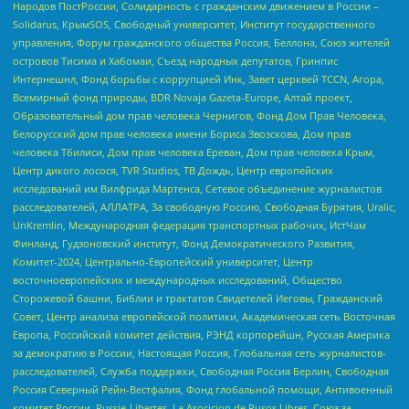
Народов ПостРоссии, Солидарность с гражданским движением в России –
Solidarus, КрымSOS, Свободный университет, Институт государственного
управления, Форум гражданского общества Россия, Беллона, Союз жителей
островов Тисима и Хабомаи, Съезд народных депутатов, Гринпис
Интернешнл, Фонд борьбы с коррупцией Инк, Завет церквей TCCN, Агора,
Всемирный фонд природы, BDR Novaja Gazeta-Europe, Алтай проект,
Образовательный дом прав человека Чернигов, Фонд Дом Прав Человека,
Белорусский дом прав человека имени Бориса Звозскова, Дом прав
человека Тбилиси, Дом прав человека Ереван, Дом прав человека Крым,
Центр дикого лосося, TVR Studios, ТВ Дождь, Центр европейских
исследований им Вилфрида Мартенса, Сетевое объединение журналистов
расследователей, АЛЛАТРА, За свободную Россию, Свободная Бурятия, Uralic,
UnKremlin, Международная федерация транспортных рабочих, ИстЧам
Финланд, Гудзоновский институт, Фонд Демократического Развития,
Комитет-2024, Центрально-Европейский университет, Центр
восточноевропейских и международных исследований, Общество
Сторожевой башни, Библии и трактатов Свидетелей Иеговы, Гражданский
Совет, Центр анализа европейской политики, Академическая сеть Восточная
Европа, Российский комитет действия, РЭНД корпорейшн, Русская Америка
за демократию в России, Настоящая Россия, Глобальная сеть журналистов-
расследователей, Служба поддержки, Свободная Россия Берлин, Свободная
Россия Северный Рейн-Вестфалия, Фонд глобальной помощи, Антивоенный
комитет России, Russie-Libertes, La Asocicion de Rusos Libres, Союз за