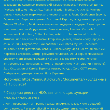
возвращение Северных территорий, Крымскотатарский Ресурсный Центр,
Глобальный союз IndustriALL, Russian Election Monitor, Article 19, Мнение
медиа, Федерация анархического черного креста, Радио Свободная Европа,
Германское общество изучения Восточной Европы, Фонд имени Фридриха
Эберта, XZ gGmbH, Мобильная академия поддержки гендерной демократии
и миротворчества, Форум имени Льва Копелева, American Councils for
International Education, Cultural Vistas, Institute of International Education,
Антивоенное движение Антальи, Открытый диалог, Школа международных
отношений и государственной политики им Питера Мунка, Российско-
канадский демократический альянс, Школа международных отношений им
Нормана Патерсона, Центр Гражданских Свобод, Фонд Бориса Немцова за
Свободу, Фонд имени Фридриха Науманна за свободу, Феминистское
антивоенное сопротивление, Комитет независимости Ингушетии, Прометей,
Stop Occupation of Karelia, Вернись живым, Фридом Хаус, СОТА медиа,
Либерально-демократическая Лига Украины
Источник:
https://minjust.gov.ru/ru/documents/7756/
данные
на
13.05.2024
* Сведения реестра НКО, выполняющих функции
иностранного агента:
Лилит, Правозащитная группа Гражданин.Армия.Право, Нижегородский
центр немецкой и европейской культуры, Центр гендерных исследований,