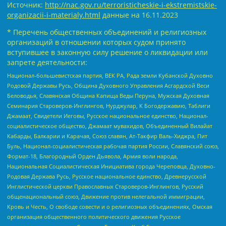
Источник:
http://nac.gov.ru/terroristicheskie-i-ekstremistskie-
organizacii-i-materialy.html
данные на
16.11.2023
* Перечень общественных объединений и религиозных
организаций в отношении которых судом принято
вступившее в законную силу решение о ликвидации или
запрете деятельности:
Национал-большевистская партия, ВЕК РА, Рада земли Кубанской Духовно
Родовой Державы Русь, Община Духовного Управления Асгардской Веси
Беловодья, Славянская Община Капища Веды Перуна, Мужская Духовная
Семинария Староверов-Инглингов, Нурджулар, К Богодержавию, Таблиги
Джамаат, Свидетели Иеговы, Русское национальное единство, Национал-
социалистическое общество, Джамаат мувахидов, Объединенный Вилайат
Кабарды, Балкарии и Карачая, Союз славян, Ат-Такфир Валь-Хиджра, Пит
Буль, Национал-социалистическая рабочая партия России, Славянский союз,
Формат-18, Благородный Орден Дьявола, Армия воли народа,
Национальная Социалистическая Инициатива города Череповца, Духовно-
Родовая Держава Русь, Русское национальное единство, Древнерусской
Инглистической церкви Православных Староверов-Инглингов, Русский
общенациональный союз, Движение против нелегальной иммиграции,
Кровь и Честь, О свободе совести и о религиозных объединениях, Омская
организация общественного политического движения Русское