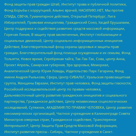
Фонд защиты прав граждан Штаб, Институт права и публичной политики,
Фонд борьбы с коррупцией, Альянс врачей, НАСИЛИЮ.НЕТ, Мы против
СПИДа, СВЕЧА, Гуманитарное действие, Открытый Петербург, Лига
Избирателей, Правовая инициатива, Гражданский Союз, Хасдей Ерушалаим,
Центр поддержки и содействия развитию средств массовой информации,
Горячая Линия, В защиту прав заключенных, Институт глобализации и
социальных движений, Центр социально-информационных инициатив
Действие, Благотворительный фонд охраны здоровья и защиты прав
граждан, Благотворительный фонд помощи осужденным и их семьям, Фонд
Тольятти, Новое время, Серебряная тайга, Так-Так-Так, Сова, центр Анна,
Проект Апрель, Самарская губерния, Эра здоровья, Мемориал,
Аналитический Центр Юрия Левады, Издательство Парк Гагарина, Фонд
имени Андрея Рылькова, Сфера, Центр СИБАЛЬТ, Уральская правозащитная
группа, Женщины Евразии, Институт прав человека, Фонд защиты гласности,
Российский исследовательский центр по правам человека,
Дальневосточный центр развития гражданских инициатив и социального
партнерства, Гражданское действие, Центр независимых социологических
исследований, Сутяжник, АКАДЕМИЯ ПО ПРАВАМ ЧЕЛОВЕКА, Центр развития
некоммерческих организаций, Частное учреждение в Калининграде Совета
Министров северных стран, Гражданское содействие, Трансперенси
Интернешнл-Р, Центр Защиты Прав Средств Массовой Информации,
Институт развития прессы - Сибирь, Частное учреждение в Санкт-