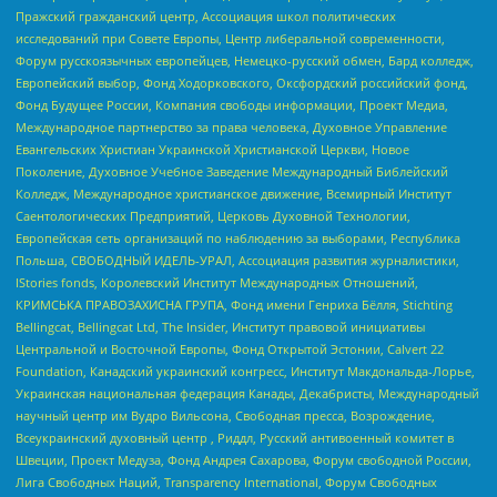
Пражский гражданский центр, Ассоциация школ политических
исследований при Совете Европы, Центр либеральной современности,
Форум русскоязычных европейцев, Немецко-русский обмен, Бард колледж,
Европейский выбор, Фонд Ходорковского, Оксфордский российский фонд,
Фонд Будущее России, Компания свободы информации, Проект Медиа,
Международное партнерство за права человека, Духовное Управление
Евангельских Христиан Украинской Христианской Церкви, Новое
Поколение, Духовное Учебное Заведение Международный Библейский
Колледж, Международное христианское движение, Всемирный Институт
Саентологических Предприятий, Церковь Духовной Технологии,
Европейская сеть организаций по наблюдению за выборами, Республика
Польша, СВОБОДНЫЙ ИДЕЛЬ-УРАЛ, Ассоциация развития журналистики,
IStories fonds, Королевский Институт Международных Отношений,
КРИМСЬКА ПРАВОЗАХИСНА ГРУПА, Фонд имени Генриха Бёлля, Stichting
Bellingcat, Bellingcat Ltd, The Insider, Институт правовой инициативы
Центральной и Восточной Европы, Фонд Открытой Эстонии, Calvert 22
Foundation, Канадский украинский конгресс, Институт Макдональда-Лорье,
Украинская национальная федерация Канады, Декабристы, Международный
научный центр им Вудро Вильсона, Свободная пресса, Возрождение,
Всеукраинский духовный центр , Риддл, Русский антивоенный комитет в
Швеции, Проект Медуза, Фонд Андрея Сахарова, Форум свободной России,
Лига Свободных Наций, Transparеncy International, Форум Свободных