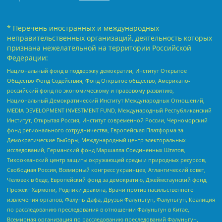
* Перечень иностранных и международных
неправительственных организаций, деятельность которых
признана нежелательной на территории Российской
Федерации:
Национальный фонд в поддержку демократии, Институт Открытое
Общество Фонд Содействия, Фонд Открытое общество, Американо-
российский фонд по экономическому и правовому развитию,
Национальный Демократический Институт Международных Отношений,
MEDIA DEVELOPMENT INVESTMENT FUND, Международный Республиканский
Институт, Открытая Россия, Институт современной России, Черноморский
фонд регионального сотрудничества, Европейская Платформа за
Демократические Выборы, Международный центр электоральных
исследований, Германский фонд Маршалла Соединенных Штатов,
Тихоокеанский центр защиты окружающей среды и природных ресурсов,
Свободная Россия, Всемирный конгресс украинцев, Атлантический совет,
Человек в беде, Европейский фонд за демократию, Джеймстаунский фонд,
Прожект Хармони, Родники дракона, Врачи против насильственного
извлечения органов, Фалунь Дафа, Друзья Фалуньгун, Фалуньгун, Коалиция
по расследованию преследования в отношении Фалуньгун в Китае,
Всемирная организация по расследованию преследований Фалуньгун,