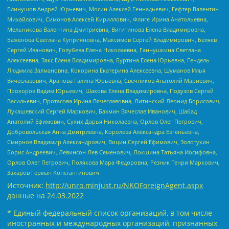
Блинушов Андрей Юрьевич, Мосин Алексей Геннадьевич, Гефтер Валентин
Михайлович, Симонов Алексей Кириллович, Флиге Ирина Анатольевна,
Мельникова Валентина Дмитриевна, Вититинова Елена Владимировна,
Баженова Светлана Куприяновна, Максимов Сергей Владимирович, Беляев
Сергей Иванович, Голубева Елена Николаевна, Ганнушкина Светлана
Алексеевна, Закс Елена Владимировна, Буртина Елена Юрьевна, Гендель
Людмила Залмановна, Кокорина Екатерина Алексеевна, Шуманов Илья
Вячеславович, Арапова Галина Юрьевна, Свечников Анатолий Мариевич,
Прохоров Вадим Юрьевич, Шахова Елена Владимировна, Подузов Сергей
Васильевич, Протасова Ирина Вячеславовна, Литинский Леонид Борисович,
Лукашевский Сергей Маркович, Бахмин Вячеслав Иванович, Шабад
Анатолий Ефимович, Сухих Дарья Николаевна, Орлов Олег Петрович,
Добровольская Анна Дмитриевна, Королева Александра Евгеньевна,
Смирнов Владимир Александрович, Вицин Сергей Ефимович, Золотухин
Борис Андреевич, Левинсон Лев Семенович, Локшина Татьяна Иосифовна,
Орлов Олег Петрович, Полякова Мара Федоровна, Резник Генри Маркович,
Захаров Герман Константинович
Источник:
http://unro.minjust.ru/NKOForeignAgent.aspx
данные на
24.03.2022
* Единый федеральный список организаций, в том числе
иностранных и международных организаций, признанных