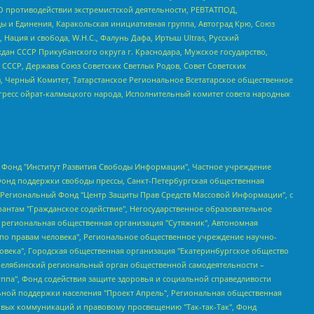
О противодействии экстремистской деятельности, РЕВТАТПОД,
ы и Единения, Каракольская инициативная группа, Автоград Крю, Союз
 Нация и свобода, W.H.С., Фалунь Дафа, Иртыш Ultras, Русский
ан СССР Прикубанского округа г. Краснодара, Мужское государство,
СССР, Держава Союз Советских Светлых Родов, Совет Советских
в, Черный Комитет, Татарстанское Региональное Всетатарское общественное
гресс ойрат-калмыцкого народа, Исполнительный комитет совета народных
евосточное общественное движение "Маяк", Санкт-Петербургская ЛГБТ-инициативная группа "Выход", Инициативная группа ЛГБТ+ "Реверс", Алексеев Андрей Викторович, Бекбулатова Таисия Львовна, Беляев Иван Михайлович, Владыкина Елена Сергеевна, Гельман Марат Александрович, Никульшина Вероника Юрьевна, Толоконникова Надежда Андреевна, Шендерович Виктор Анатольевич, Общество с ограниченной ответственностью "Данное сообщение", Общество с ограниченной ответственностью Издательский дом "Новая глава", Айнбиндер Александра Александровна, Московский комьюнити-центр для ЛГБТ+инициатив, Благотворительный фонд развития филантропии, Deutsche Welle (Германия, Kurt-Schumacher-Strasse 3, 53113 Bonn), Борзунова Мария Михайловна, Воробьев Виктор Викторович, Голубева Анна Львовна, Константинова Алла Михайловна, Малкова Ирина Владимировна, Мурадов Мурад Абдулгалимович, Осетинская Елизавета Николаевна, Понасенков Евгений Николаевич, Ганапольский Матвей Юрьевич, Киселев Евгений Алексеевич, Борухович Ирина Григорьевна, Дремин Иван Тимофеевич, Дубровский Дмитрий Викторович, Красноярская региональная общественная организация поддержки и развития альтернативных образовательных технологий и межкультурных коммуникаций "ИНТЕРРА", Маяковская Екатерина Алексеевна, Фейгин Марк Захарович, Филимонов Андрей Викторович, Дзугкоева Регина Николаевна, Доброхотов Роман Александрович, Дудь Юрий Александрович, Елкин Сергей Владимирович, Кругликов Кирилл Игоревич, Сабунаева Мария Леонидовна, Семенов Алексей Владимирович, Шаинян Карен Багратович, Шульман Екатерина Михайловна, Асафьев Артур Валерьевич, Вахштайн Виктор Семенович, Венедиктов Алексей Алексеевич, Лушникова Екатерина Евгеньевна, Волков Леонид Михайлович, Невзоров Александр Глебович, Пархоменко Сергей Борисович, Сироткин Ярослав Николаевич, Кара-Мурза Владимир Владимирович, Баранова Наталья Владимировна, Гозман Леонид Яковлевич, Кагарлицкий Борис Юльевич, Климарев Михаил Валерьевич, Милов Владимир Станиславович, Автономная некоммерческая организация Краснодарский центр современного искусства "Типография", Моргенштерн Алишер Тагирович, Соболь Любовь Эдуардовна, Общество с ограниченной ответственностью "ЛИЗА НОРМ", Каспаров Гарри Кимович, Ходорковский Михаил Борисович, Общество с ограниченной ответственностью "Апрельские тезисы", Данилович Ирина Брониславовна, Кашин Олег Владимирович, Петров Николай Владимирович, Пивоваров Алексей Владимирович, Соколов Михаил Владимирович, Цветкова Юлия Владимировна, Чичваркин Евгений Александрович, Комитет против пыток/Команда против пыток, Общество с ограниченной ответственностью "Первый научный", Общество с ограниченной ответственностью "Вертолет и ко", Белоцерковская Вероника Борисовна, Кац Максим Евгеньевич, Лазарева Татьяна Юрьевна, Шаведдинов Руслан Табризович, Яшин Илья Валерьевич, Общество с ограниченной ответственностью "Иноагент ААВ", Алешковский Дмитрий Петрович, Альбац Евгения Марковна, Быков Дмитрий Львович, Галямина Юлия Евгеньевна, Лойко Сергей Леонидович, Мартынов Кирилл Константинович, Медведев Сергей Александрович, Крашенинников Федор Геннадиевич, Гордеева Катерина Вл