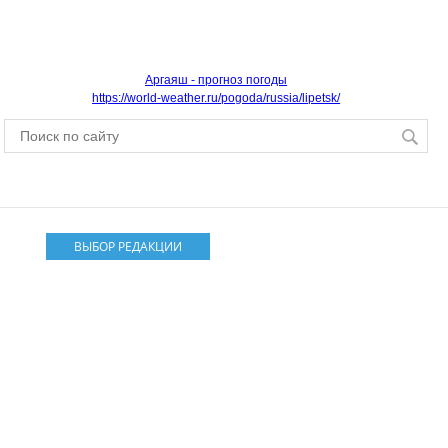
Аргаяш - прогноз погоды
https://world-weather.ru/pogoda/russia/lipetsk/
ВЫБОР РЕДАКЦИИ