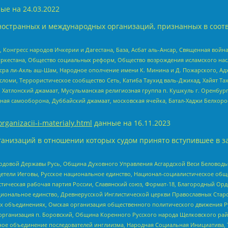
ые на
24.03.2022
ностранных и международных организаций, признанных в соотв
нгресс народов Ичкерии и Дагестана, База, Асбат аль-Ансар, Священная война,
уркестана, Общество социальных реформ, Общество возрождения исламского насл
Нусра ли-Ахль аш-Шам, Народное ополчение имени К. Минина и Д. Пожарского, Ад
сломи, Террористическое сообщество Сеть, Катиба Таухид валь-Джихад, Хайят Тах
, Хатлонский джамаат, Мусульманская религиозная группа п. Кушкуль г. Оренбу
ная самооборона, Дуббайский джамаат, московская ячейка, Батал-Хаджи Белхор
organizacii-i-materialy.html
данные на
16.11.2023
анизаций в отношении которых судом принято вступившее в з
 Родовой Державы Русь, Община Духовного Управления Асгардской Веси Беловод
детели Иеговы, Русское национальное единство, Национал-социалистическое об
истическая рабочая партия России, Славянский союз, Формат-18, Благородный Ор
ациональное единство, Древнерусской Инглистической церкви Православных Ста
ных объединениях, Омская организация общественного политического движения Р
рганизация п. Боровский, Община Коренного Русского народа Щелковского район
гиозное объединение последователей инглиизма, Народная Социальная Инициатива,