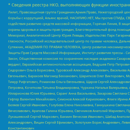
* Сведения реестра НКО, выполняющих функции иностранн
Лилит, Правозащитная группа Гражданин.Армия.Право, Нижегородский цент
борьбы с коррупцией, Альянс врачей, НАСИЛИЮ.НЕТ, Мы против СПИДа, СВЕ
содействия развитию средств массовой информации, Горячая Линия, В защ
охраны здоровья и защиты прав граждан, Благотворительный фонд помощи ос
Мемориал, Аналитический Центр Юрия Левады, Издательство Парк Гагарина
гласности, Российский исследовательский центр по правам человека, Даль
Сутяжник, АКАДЕМИЯ ПО ПРАВАМ ЧЕЛОВЕКА, Центр развития некоммерческих
Защиты Прав Средств Массовой Информации, Институт развития прессы - Си
Закон, Общественная комиссия по сохранению наследия академика Сахаров
вердикт, Евразийская антимонопольная ассоциация, Бедушев Петр Петрови
Сидорович Ольга Борисовна, Туровский Александр Алексеевич, Васильева А
Евгеньевич, Барахоев Магомед Бекханович, Шарипков Олег Викторович, М
Тимур Рифгатович, Романова Ольга Евгеньевна, Щаров Сергей Алексадрови
Петровна, Кочеткова Татьяна Владимировна, Чуркина Наталья Валерьевна, 
Илларионова Юлия Юрьевна, Саранг Анна Васильевна, Захарова Светлана 
Гефтер Валентин Михайлович, Симонов Алексей Кириллович, Флиге Ирина 
Беляев Сергей Иванович, Голубева Елена Николаевна, Ганнушкина Светлана
Вячеславович, Арапова Галина Юрьевна, Свечников Анатолий Мариевич, П
Лукашевский Сергей Маркович, Бахмин Вячеслав Иванович, Шабад Анатоли
Александрович, Вицин Сергей Ефимович, Золотухин Борис Андреевич, Леви
Константинович