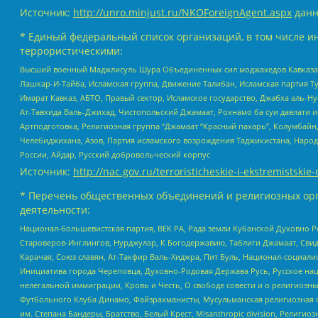
Источник:
http://unro.minjust.ru/NKOForeignAgent.aspx
данн
* Единый федеральный список организаций, в том числе и
террористическими:
Высший военный Маджлисуль Шура Объединенных сил моджахедов Кавказа, Ко
Лашкар-И-Тайба, Исламская группа, Движение Талибан, Исламская партия Т
Имарат Кавказ, АБТО, Правый сектор, Исламское государство, Джабха аль-
Ат-Тавхида Валь-Джихад, Чистопольский Джамаат, Рохнамо ба суи давлати и
Артподготовка, Религиозная группа “Джамаат “Красный пахарь”, Колумбайн
Челебиджихана, Азов, Партия исламского возрождения Таджикистана, Народ
России, Айдар, Русский добровольческий корпус
Источник:
http://nac.gov.ru/terroristicheskie-i-ekstremistskie-
* Перечень общественных объединений и религиозных орг
деятельности:
Национал-большевистская партия, ВЕК РА, Рада земли Кубанской Духовно
Староверов-Инглингов, Нурджулар, К Богодержавию, Таблиги Джамаат, Сви
Карачая, Союз славян, Ат-Такфир Валь-Хиджра, Пит Буль, Национал-социал
Инициатива города Череповца, Духовно-Родовая Держава Русь, Русское н
нелегальной иммиграции, Кровь и Честь, О свободе совести и о религиоз
Футбольного Клуба Динамо, Файзрахманисты, Мусульманская религиозная о
им. Степана Бандеры, Братство, Белый Крест, Misanthropic division, Рели