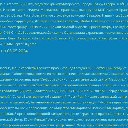
 г. Астрахани, ВОЛЯ, Меджлис крымскотатарского народа, Рубеж Севера, ТОЙС, 
6, Независимость, Фирма, Молодежная правозащитная группа МПГ, Курсом Правд
ая республика Русь, Арестантское уголовное единство, Башкорт, Нация и свобода,
орьбы с коррупцией, Фонд защиты прав граждан, Штабы Навального, Совет гражд
ный совет граждан РСФСР СССР Архангельской области, Проект Штурм, Граждане 
tsApp, СИЧ-С14, Добровольческое Движение Организации украинских националисто
ный Совет Татарской Автономной Советской Социалистической Республики, Кон
БТ, Я.МЫ Сергей Фургал
 на
03.05.2024
мная некоммерческая организация "Центр по работе с проблемой насилия "НАСИЛИЮ.НЕТ", Межрегиональный профессиональный союз работников здравоохранения "Альянс врачей", Юридическое лицо, зарегистрированное в Латвийской Республике, SIA "Medusa Project" (регистрационный номер 40103797863, дата регистрации 10.06.2014), Некоммерческая организация "Фонд по борьбе с коррупцией", Автономная некоммерческая организация "Институт права и публичной политики", Баданин Роман Сергеевич, Гликин Максим Александрович, Железнова Мария Михайловна, Лукьянова Юлия Сергеевна, Маетная Елизавета Витальевна, Маняхин Петр Борисович, Чуракова Ольга Владимировна, Ярош Юлия Петровна, Юридическое лицо "The Insider SIA", зарегистрированное в Риге, Латвийская Республика (дата регистрации 26.06.2015), являющееся администратором доменного имени интернет-издания "The Insider SIA", https://theins.ru, Постернак Алексей Евгеньевич, Рубин Михаил Аркадьевич, Анин Роман Александрович, Юридическое лицо Istories fonds, зарегистрированное в Латвийской Республике (регистрационный номер 50008295751, дата регистрации 24.02.2020), Великовский Дмитрий Александрович, Долинина Ирина Николаевна, Мароховская Алеся Алексеевна, Шлейнов Роман Юрьевич, Шмагун Олеся Валентиновна, Общество с ограниченной ответственностью "Альтаир 2021", Общество с ограниченной ответственностью "Вега 2021", Общество с ограниченной ответственностью "Главный редактор 2021", Общество с ограниченной ответственностью "Ромашки монолит", Важенков Артем Валерьевич, Ивановская областная общественная организация "Центр гендерных исследований", Гурман Юрий Альбертович, Медиапроект "ОВД-Инфо", Егоров Владимир Владимирович, Жилинский Владимир Александрович, Общество с ограниченной ответственностью "ЗП", Иванова София Юрьевна, Карезина Инна Павловна, Кильтау Екатерина Викторовна, Петров Алексей Викторович, Пискунов Сергей Евгеньевич, Смирнов Сергей Сергеевич, Тихонов Михаил Сергеевич, Общество с ограниченной ответственностью "ЖУРНАЛИСТ-ИНОСТРАННЫЙ АГЕНТ", Арапова Галина Юрьевна, Вольтская Татьяна Анатольевна, Американская компания "Mason G.E.S. Anonymous Foundation" (США), являющаяся владельцем интернет-издания https://mnews.world/, Компания "Stichting Bellingcat", зарегистрированная в Нидерландах (дата регистрации 11.07.2018), Захаров Андрей Вячеславович, Клепиковская Екатерина Дмитриевна, Общество с ограниченной ответственностью "МЕМО", Перл Роман Александрович, Симонов Евгений Алексеевич, Соловьева Елена Анатольевна, Сотников Даниил Владимирович, Сурначева Елизавета Дмитриевна, Автономная некоммерческая организация по защите прав человека и информированию населения "Якутия – Наше Мнение", Общество с ограниченной ответственностью "Москоу диджитал медиа", с 26.01.2023 Общество с ограниченной ответственностью "Чайка Белые сады", Ветошкина Валерия Валерьевна, Заговора Максим Александрович, Межрегиональное общественное движение "Российская ЛГБТ - сеть", Оленичев Максим Владимирович, Павлов Иван Юрьевич, Скворцова Елена Сергеевна, Общество с ограниченной ответственностью "Как бы инагент", Кочетков Игорь Викторович, Общество с ограниченной ответственностью "Честные выборы", Еланчик Олег Александрович, Общество с ограниченной ответственностью "Нобелевский призыв", Гималова Регина Эмилевна, Григорьев Андрей Валерьевич, Григорьева Алина Александровна, Ассоциация по содействию защите прав призывников, альтернативнослужащих и военнослужащих "Правозащитная группа "Гражданин.Армия.Право", Хисамова Регина Фаритовна, Автономная некоммерческая организация по реализации социально-правовых программ "Лилит", Дальн