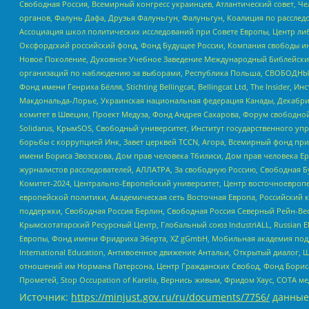
Свободная Россия, Всемирный конгресс украинцев, Атлантический совет, Ч
органов, Фалунь Дафа, Друзья Фалуньгун, Фалуньгун, Коалиция по рассле
Ассоциация школ политических исследований при Совете Европы, Центр ли
Оксфордский российский фонд, Фонд Будущее России, Компания свободы ин
Новое Поколение, Духовное Учебное Заведение Международный Библейский
организаций по наблюдению за выборами, Республика Польша, СВОБОДНЫЙ
Фонд имени Генриха Бёлля, Stichting Bellingcat, Bellingcat Ltd, The Inside
Макдональда-Лорье, Украинская национальная федерация Канады, Декабрис
комитет в Швеции, Проект Медуза, Фонд Андрея Сахарова, Форум свободной 
Solidarus, КрымSOS, Свободный университет, Институт государственного у
борьбы с коррупцией Инк, Завет церквей TCCN, Агора, Всемирный фонд при
имени Бориса Звозскова, Дом прав человека Тбилиси, Дом прав человека Ер
журналистов расследователей, АЛЛАТРА, За свободную Россию, Свободная Б
Комитет-2024, Центрально-Европейский университет, Центр восточноевроп
европейской политики, Академическая сеть Восточная Европа, Российский к
поддержки, Свободная Россия Берлин, Свободная Россия Северный Рейн-Вест
Крымскотатарский Ресурсный Центр, Глобальный союз IndustriALL, Russian E
Европы, Фонд имени Фридриха Эберта, XZ gGmbH, Мобильная академия поддержк
International Education, Антивоенное движение Антальи, Открытый диало
отношений им Нормана Патерсона, Центр Гражданских Свобод, Фонд Бориса
Прометей, Stop Occupation of Karelia, Вернись живым, Фридом Хаус, СОТА 
Источник:
https://minjust.gov.ru/ru/documents/7756/
данные