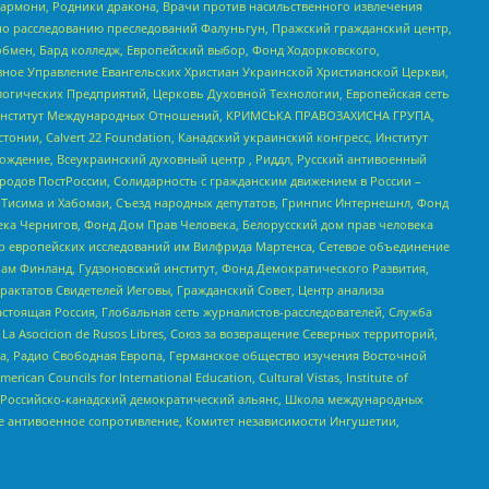
 Хармони, Родники дракона, Врачи против насильственного извлечения
по расследованию преследований Фалуньгун, Пражский гражданский центр,
бмен, Бард колледж, Европейский выбор, Фонд Ходорковского,
ное Управление Евангельских Христиан Украинской Христианской Церкви,
огических Предприятий, Церковь Духовной Технологии, Европейская сеть
ий Институт Международных Отношений, КРИМСЬКА ПРАВОЗАХИСНА ГРУПА,
стонии, Calvert 22 Foundation, Канадский украинский конгресс, Институт
ждение, Всеукраинский духовный центр , Риддл, Русский антивоенный
ародов ПостРоссии, Солидарность с гражданским движением в России –
в Тисима и Хабомаи, Съезд народных депутатов, Гринпис Интернешнл, Фонд
ека Чернигов, Фонд Дом Прав Человека, Белорусский дом прав человека
нтр европейских исследований им Вилфрида Мартенса, Сетевое объединение
Чам Финланд, Гудзоновский институт, Фонд Демократического Развития,
актатов Свидетелей Иеговы, Гражданский Совет, Центр анализа
астоящая Россия, Глобальная сеть журналистов-расследователей, Служба
a Asocicion de Rusos Libres, Союз за возвращение Северных территорий,
еста, Радио Свободная Европа, Германское общество изучения Восточной
ouncils for International Education, Cultural Vistas, Institute of
, Российско-канадский демократический альянс, Школа международных
е антивоенное сопротивление, Комитет независимости Ингушетии,