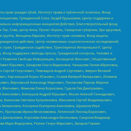
ты прав граждан Штаб, Институт права и публичной политики, Фонд
инициатива, Гражданский Союз, Хасдей Ерушалаим, Центр поддержки и
социально-информационных инициатив Действие, Благотворительный фонд
Так, Сова, центр Анна, Проект Апрель, Самарская губерния, Эра здоровья,
я группа, Женщины Евразии, Институт прав человека, Фонд защиты
Гражданское действие, Центр независимых социологических исследований,
стран, Гражданское содействие, Трансперенси Интернешнл-Р, Центр
н, Фонд поддержки свободы прессы, Гражданский контроль, Человек и
тут Развития Свободы Информации, Экозащита!-Женсовет, Общественный
й Павел Юрьевич, Шнырова Ольга Вадимовна, Чанышева Лилия Айратовна,
ин Сергей Георгиевич, Пивоваров Андрей Сергеевич, Аверин Виталий
вич, Каргалицкий Борис Юльевич, Созаев Валерий Валерьевич, Исламов
льевич, Верховский Александр Маркович, Пислакова-Паркер Марина
н Збигневич, Жемкова Елена Борисовна, Гудков Лев Дмитриевич,
й Алексеевич, Блинушов Андрей Юрьевич, Мосин Алексей Геннадьевич,
а, Баженова Светлана Куприяновна, Максимов Сергей Владимирович,
а Залмановна, Кокорина Екатерина Алексеевна, Шуманов Илья
ч, Протасова Ирина Вячеславовна, Литинский Леонид Борисович,
а Дмитриевна, Королева Александра Евгеньевна, Смирнов Владимир
ова Мара Федоровна, Резник Генри Маркович, Захаров Герман