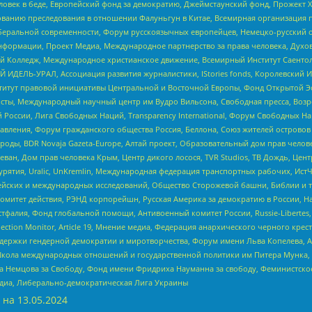
еловек в беде, Европейский фонд за демократию, Джеймстаунский фонд, Прожект
дованию преследования в отношении Фалуньгун в Китае, Всемирная организация 
беральной современности, Форум русскоязычных европейцев, Немецко-русский о
формации, Проект Медиа, Международное партнерство за права человека, Духов
 Колледж, Международное христианское движение, Всемирный Институт Саентол
 ИДЕЛЬ-УРАЛ, Ассоциация развития журналистики, IStories fonds, Королевск
r, Институт правовой инициативы Центральной и Восточной Европы, Фонд Открытой Э
ты, Международный научный центр им Вудро Вильсона, Свободная пресса, Возро
России, Лига Свободных Наций, Transparеncy International, Форум Свободных Н
правления, Форум гражданского общества Россия, Беллона, Союз жителей острово
роды, BDR Novaja Gazeta-Europe, Алтай проект, Образовательный дом прав челов
еван, Дом прав человека Крым, Центр дикого лосося, TVR Studios, ТВ Дождь, Це
урятия, Uralic, UnKremlin, Международная федерация транспортных рабочих, Ист
ейских и международных исследований, Общество Сторожевой башни, Библии и тр
омитет действия, РЭНД корпорейшн, Русская Америка за демократию в России, Н
фалия, Фонд глобальной помощи, Антивоенный комитет России, Russie-Libertes, L
lection Monitor, Article 19, Мнение медиа, Федерация анархического черного кр
и гендерной демократии и миротворчества, Форум имени Льва Копелева, American C
г, Школа международных отношений и государственной политики им Питера Мунка
 Немцова за Свободу, Фонд имени Фридриха Науманна за свободу, Феминистско
медиа, Либерально-демократическая Лига Украины
 на
13.05.2024