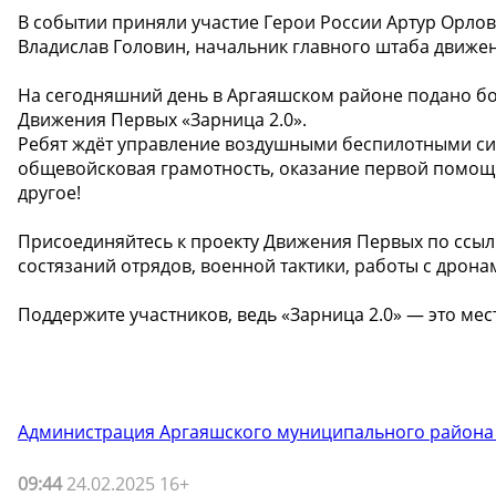
В событии приняли участие Герои России Артур Орлов
Владислав Головин, начальник главного штаба движ
На сегодняшний день в Аргаяшском районе подано бол
Движения Первых «Зарница 2.0».
Ребят ждёт управление воздушными беспилотными сис
общевойсковая грамотность, оказание первой помощи
другое!
Присоединяйтесь к проекту Движения Первых по ссыл
состязаний отрядов, военной тактики, работы с дрона
Поддержите участников, ведь «Зарница 2.0» — это мест
Администрация Аргаяшского муниципального района
09:44
24.02.2025 16+