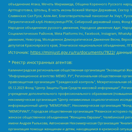
объединение Атака, Мечеть Мирмамеда, Община Коренного Русского народа
Артподготовка, Штольц, В честь иконы Божией Матери Державная, Сектор 1
Славянских Сил Руси, Алля-Аят, Благотворительный пансионат Ак Умут, Русск
Патриотический клуб-Новокузнецк/РПК, Сибирский державный союз, Фонд б
Народное объединение русского движения, Народное движение Адат, Народ
Социалистических Районов, Meta Platforms Inc, Facebook, Instagram, Wha
движение, Невоград, Молодежное Демократическое Движение Весна, Верхов
депутатов Красноярского края, Этническое национальное объединение, ЛГ
Источник:
https://minjust.gov.ru/ru/documents/7822/
данные
* Реестр иностранных агентов:
Калининградская региональная общественная организация "Экозащита!-Женсовет", Фонд содействия защите прав и свобод граждан "Общественный вердикт", Фонд "Институт Развития Свободы Информации", Частное учреждение "Информационное агентство МЕМО. РУ", Региональная общественная организация "Общественная комиссия по сохранению наследия академика Сахарова", Фонд поддержки свободы прессы, Санкт-Петербургская общественная правозащитная организация "Гражданский контроль", Межрегиональная общественная организация "Информационно-просветительский центр "Мемориал", Региональный Фонд "Центр Защиты Прав Средств Массовой Информации", с 05.12.2023 Фонд "Центр Защиты Прав Средств массовой информации", Региональная общественная благотворительная организация помощи беженцам и мигрантам "Гражданское содействие", Негосударственное образовательное учреждение дополнительного профессионального образования (повышение квалификации) специалистов "АКАДЕМИЯ ПО ПРАВАМ ЧЕЛОВЕКА", Свердловская региональная общественная организация "Сутяжник", Автономная некоммерческая организация "Центр независимых социологических исследований", Союз общественных объединений "Российский исследовательский центр по правам человека", Региональное общественное учреждение научно-информационный центр "МЕМОРИАЛ", Некоммерческая организация "Фонд защиты гласности", Автономная некоммерческая организация "Институт прав человека", Городская общественная организация "Екатеринбургское общество "МЕМОРИАЛ", Городская общественная организация "Рязанское историко-просветительское и правозащитное общество "Мемориал" (Рязанский Мемориал), Челябинский региональный орган общественной самодеятельности – женское общественное объединение "Женщины Евразии", Челябинский региональный орган общественной самодеятельности "Уральская правозащитная группа", Фонд содействия защите здоровья и социальной справедливости имени Андрея Рылькова, Автономная Некоммерческая Организация "Аналитический Центр Юрия Левады", Автономная некоммерческая организация социальной поддержки населения "Проект Апрель", Региональная общественная организация помощи женщинам и детям, находящимся в кризисной ситуации "Информационно-методический центр "Анна", Фонд содействия развитию массовых коммуникаций и правовому просвещению "Так-так-Так", Фонд содействия устойчивому развитию "Серебряная тайга", Свердловский региональный общественный фонд социальных проектов "Новое время", "Idel.Реалии", Кавказ.Реалии, Крым.Реалии, Телеканал Настоящее Время, Татаро-башкирская служба Радио Свобода (Azatliq Radiosi), Радио Свободная Европа/Радио Свобода (PCE/PC), "Сибирь.Реалии", "Фактограф", Благотворительный фонд помощи осужденным и их семьям, Автономная некоммерческая организация "Институт глобализации и социальных движений", Фонд "В защиту прав заключенных", Частное учреждение "Центр поддержки и содействия развитию средств массовой информации", Пензенский региональный общественный благотворительный фонд "Гражданский союз", "Север.Реалии", Некоммерческая организация Фонд "Правовая инициатива", Общество с ограниченной ответственностью "Радио Свободная Европа/Радио Свобода", Чешское информационное агентство "MEDIUM-ORIENT", Красноярская региональная общественная организация "Мы против СПИДа", Камалягин Денис Николаевич, Маркелов Сергей Евгеньевич, Пономарев Лев Александрович, Савицкая Людмила Алексеевна, Автоно