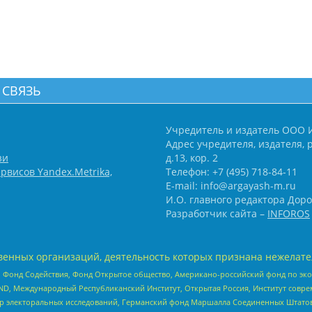
 СВЯЗЬ
Учредитель и издатель ООО 
Адрес учредителя, издателя, р
зи
д.13, кор. 2
рвисов Yandex.Metrika,
Телефон: +7 (495) 718-84-11
E-mail: info@argayash-m.ru
И.О. главного редактора Доро
Разработчик сайта –
INFOROS
енных организаций, деятельность которых признана нежелате
 Фонд Содействия, Фонд Открытое общество, Американо-российский фонд по э
 Международный Республиканский Институт, Открытая Россия, Институт совре
р электоральных исследований, Германский фонд Маршалла Соединенных Штатов