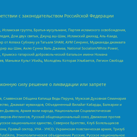
етствии с законодательством Российской Федерации
 Исламская группа, Братья-мусульмане, Партия исламского освобождения,
едия, Дом двух святых, Джунд аш-Шам, Исламский джихад, Аль-Каида,
жр от Аллаха Субхану уа Тагьаля SHAM, АУМ Синрике, Муджахеды джамаата
рир аш-Шам, Ахлю Сунна Валь Джамаа, National Socialism/White Power,
рг, Крымско-татарский добровольческий батальон имени Номана
оев, Маньяки Культ Убийц, Молодёжь Которая Улыбается, Легион Свобода
аконную силу решение о ликвидации или запрете
ья, Славянская Община Капища Веды Перуна, Мужская Духовная Семинария
щество, Джамаат мувахидов, Объединенный Вилайат Кабарды, Балкарии и
ден Дьявола, Армия воли народа, Национальная Социалистическая
роверов-Инглингов, Русский общенациональный союз, Движение против
усское национальное единство, Северное Братство, Клуб Болельщиков
а, Правый сектор, УНА - УНСО, Украинская повстанческая армия, Тризуб
 TulaSkins, Этнополитическое объединение Русские, Русское национальное