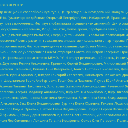
ого агента:
р немецкой и европейской культуры, Центр гендерных исследований, Фонд защи
ЧА, Гуманитарное действие, Открытый Петербург, Лига Избирателей, Правовая 
иту прав заключенных, Институт глобализации и социальных движений, Центр 
ужденным и их семьям, Фонд Тольятти, Новое время, Серебряная тайга, Так-Так-
, Фонд имени Андрея Рылькова, Сфера, Центр СИБАЛЬТ, Уральская правозащитна
невосточный центр развития гражданских инициатив и социального партнерства, 
 организаций, Частное учреждение в Калининграде Совета Министров северных 
бирь, Частное учреждение в Санкт-Петербурге Совета Министров Северных Стра
а, Информационное агентство МЕМО. РУ, Институт региональной прессы, Инсти
ч, Дзугкоева Регина Николаевна, Кривенко Сергей Владимирович, Милославски
настасия Евгеньевна, Ривина Анна Валерьевна, Бойко Анатолий Николаевич, Дуг
ошель Ирина Ароновна, Шведов Григорий Сергеевич, Пономарев Лев Александро
ч, Цирульников Борис Альбертович, Гасан Ольга Павловна, Паутов Юрий Анато
Акимова Татьяна Николаевна, Золотарева Екатерина Александровна, Рачинский Я
Сергеевна, Аверин Владимир Анатольевич, Щур Татьяна Михайловна, Щур Никола
Анатольевна, Мельникова Валентина Дмитриевна, Вититинова Елена Владимировн
 Алексеевна, Закс Елена Владимировна, Буртина Елена Юрьевна, Гендель Людмил
рохоров Вадим Юрьевич, Шахова Елена Владимировна, Подузов Сергей Васильеви
й Ефимович, Сухих Дарья Николаевна, Орлов Олег Петрович, Добровольская Анн
нсон Лев Семенович, Локшина Татьяна Иосифовна, Орлов Олег Петрович, Поляк