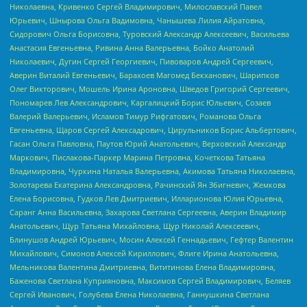
Николаевна, Кривенко Сергей Владимирович, Милославский Павел
Юрьевич, Шнырова Ольга Вадимовна, Чанышева Лилия Айратовна,
Сидорович Ольга Борисовна, Туровский Александр Алексеевич, Васильева
Анастасия Евгеньевна, Ривина Анна Валерьевна, Бойко Анатолий
Николаевич, Дугин Сергей Георгиевич, Пивоваров Андрей Сергеевич,
Аверин Виталий Евгеньевич, Барахоев Магомед Бекханович, Шарипков
Олег Викторович, Мошель Ирина Ароновна, Шведов Григорий Сергеевич,
Пономарев Лев Александрович, Каргалицкий Борис Юльевич, Созаев
Валерий Валерьевич, Исламов Тимур Рифгатович, Романова Ольга
Евгеньевна, Щаров Сергей Алексадрович, Цирульников Борис Альбертович,
Гасан Ольга Павловна, Паутов Юрий Анатольевич, Верховский Александр
Маркович, Пислакова-Паркер Марина Петровна, Кочеткова Татьяна
Владимировна, Чуркина Наталья Валерьевна, Акимова Татьяна Николаевна,
Золотарева Екатерина Александровна, Рачинский Ян Збигневич, Жемкова
Елена Борисовна, Гудков Лев Дмитриевич, Илларионова Юлия Юрьевна,
Саранг Анна Васильевна, Захарова Светлана Сергеевна, Аверин Владимир
Анатольевич, Щур Татьяна Михайловна, Щур Николай Алексеевич,
Блинушов Андрей Юрьевич, Мосин Алексей Геннадьевич, Гефтер Валентин
Михайлович, Симонов Алексей Кириллович, Флиге Ирина Анатольевна,
Мельникова Валентина Дмитриевна, Вититинова Елена Владимировна,
Баженова Светлана Куприяновна, Максимов Сергей Владимирович, Беляев
Сергей Иванович, Голубева Елена Николаевна, Ганнушкина Светлана