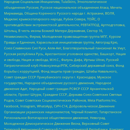
Народная Социальная Инициатива, TulaSkins, Этнополитическое
объединение Русские, Русское национальное объединение Атака, Мечеть
Мирмамеда, Община Коренного Русского народа г. Астрахани, ВОЛЯ,
Меджлис крымскотатарского народа, Рубеж Севера, ТОЙС, О
противодействии экстремистской деятельности, РЕВТАТПОД, Артподготовка,
Штольц, В честь иконы Божией Матери Державная, Сектор 16,
Независимость, Фирма, Молодежная правозащитная группа МПГ, Курсом
Правды и Единения, Каракольская инициативная группа, Автоград Крю,
Союз Славянских Сил Руси, Алля-Аят, Благотворительный пансионат Ак Умут,
Русская республика Русь, Арестантское уголовное единство, Башкорт, Нация
и свобода, Нация и свобода, W.H.С., Фалунь Дафа, Иртыш Ultras, Русский
Патриотический клуб-Новокузнецк/РПК, Сибирский державный союз, Фонд
борьбы с коррупцией, Фонд защиты прав граждан, Штабы Навального,
Совет граждан СССР Прикубанского округа г. Краснодара, Мужское
государство, Народное объединение русского движения, Народное
движение Адат, Народный совет граждан РСФСР СССР Архангельской
области, Проект Штурм, Граждане СССР, Держава Союз Советских Светлых
Родов, Совет Советских Социалистических Районов, Meta Platforms Inc,
Facebook, Instagram, WhatsApp, СИЧ-С14, Добровольческое Движение
Организации украинских националистов, Черный Комитет, Татарстанское
Региональное Всетатарское общественное движение, Невоград,
Молодежное Демократическое Движение Весна, Верховный Совет
Татарской Автономной Советской Социалистической Республики, Конгресс