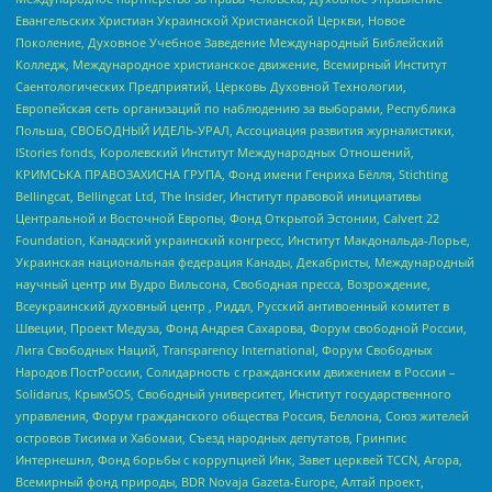
Евангельских Христиан Украинской Христианской Церкви, Новое
Поколение, Духовное Учебное Заведение Международный Библейский
Колледж, Международное христианское движение, Всемирный Институт
Саентологических Предприятий, Церковь Духовной Технологии,
Европейская сеть организаций по наблюдению за выборами, Республика
Польша, СВОБОДНЫЙ ИДЕЛЬ-УРАЛ, Ассоциация развития журналистики,
IStories fonds, Королевский Институт Международных Отношений,
КРИМСЬКА ПРАВОЗАХИСНА ГРУПА, Фонд имени Генриха Бёлля, Stichting
Bellingcat, Bellingcat Ltd, The Insider, Институт правовой инициативы
Центральной и Восточной Европы, Фонд Открытой Эстонии, Calvert 22
Foundation, Канадский украинский конгресс, Институт Макдональда-Лорье,
Украинская национальная федерация Канады, Декабристы, Международный
научный центр им Вудро Вильсона, Свободная пресса, Возрождение,
Всеукраинский духовный центр , Риддл, Русский антивоенный комитет в
Швеции, Проект Медуза, Фонд Андрея Сахарова, Форум свободной России,
Лига Свободных Наций, Transparеncy International, Форум Свободных
Народов ПостРоссии, Солидарность с гражданским движением в России –
Solidarus, КрымSOS, Свободный университет, Институт государственного
управления, Форум гражданского общества Россия, Беллона, Союз жителей
островов Тисима и Хабомаи, Съезд народных депутатов, Гринпис
Интернешнл, Фонд борьбы с коррупцией Инк, Завет церквей TCCN, Агора,
Всемирный фонд природы, BDR Novaja Gazeta-Europe, Алтай проект,