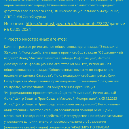
ойрат-калмыцкого народа, Исполнительный комитет совета народных
депутатов Красноярского края, Этническое национальное объединение,
ЛГБТ, Я.МЫ Сергей Фургал
Источник:
https://minjust.gov.ru/ru/documents/7822/
данные
на
03.05.2024
* Реестр иностранных агентов:
Калининградская региональная общественная организация "Экозащита!-Женсовет", Фонд содействия защите прав и свобод граждан "Общественный вердикт", Фонд "Институт Развития Свободы Информации", Частное учреждение "Информационное агентство МЕМО. РУ", Региональная общественная организация "Общественная комиссия по сохранению наследия академика Сахарова", Фонд поддержки свободы прессы, Санкт-Петербургская общественная правозащитная организация "Гражданский контроль", Межрегиональная общественная организация "Информационно-просветительский центр "Мемориал", Региональный Фонд "Центр Защиты Прав Средств Массовой Информации", с 05.12.2023 Фонд "Центр Защиты Прав Средств массовой информации", Региональная общественная благотворительная организация помощи беженцам и мигрантам "Гражданское содействие", Негосударственное образовательное учреждение дополнительного профессионального образования (повышение квалификации) специалистов "АКАДЕМИЯ ПО ПРАВАМ ЧЕЛОВЕКА", Свердловская региональная общественная организация "Сутяжник", Автономная некоммерческая организация "Центр независимых социологических исследований", Союз общественных объединений "Российский исследовательский центр по правам человека", Региональное общественное учреждение научно-информационный центр "МЕМОРИАЛ", Некоммерческая организация "Фонд защиты гласности", Автономная некоммерческая организация "Институт прав человека", Городская общественная организация "Екатеринбургское общество "МЕМОРИАЛ", Городская общественная организация "Рязанское историко-просветительское и правозащитное общество "Мемориал" (Рязанский Мемориал), Челябинский региональный орган общественной самодеятельности – женское общественное объединение "Женщины Евразии", Челябинский региональный орган общественной самодеятельности "Уральская правозащитная группа", Фонд содействия защите здоровья и социальной справедливости имени Андрея Рылькова, Автономная Некоммерческая Организация "Аналитический Центр Юрия Левады", Автономная некоммерческая организация социальной поддержки населения "Проект Апрель", Региональная общественная организация помощи женщинам и детям, находящимся в кризисной ситуации "Информационно-методический центр "Анна", Фонд содействия развитию массовых коммуникаций и правовому просвещению "Так-так-Так", Фонд содействия устойчивому развитию "Серебряная тайга", Свердловский региональный общественный фонд социальных проектов "Новое время", "Idel.Реалии", Кавказ.Реалии, Крым.Реалии, Телеканал Настоящее Время, Татаро-башкирская служба Радио Свобода (Azatliq Radiosi), Радио Свободная Европа/Радио Свобода (PCE/PC), "Сибирь.Реалии", "Фактограф", Благотворительный фонд помощи осужденным и их семьям, Автономная некоммерческая организация "Институт глобализации и социальных движений", Фонд "В защиту прав заключенных", Частное учреждение "Центр поддержки и содействия развитию средств массовой информации", Пензенский региональный общественный благотворительный фонд "Гражданский союз", "Север.Реалии", Некоммерческая организация Фонд "Правовая инициатива", Общество с ограниченной ответственностью "Радио Свободная Европа/Радио Свобода", Чешское информационное агентство "MEDIUM-ORIENT", Красноярская региональная общественная организация "Мы против СПИДа", Камалягин Денис Николаевич, Маркелов Сергей Евгеньевич, Пономарев Лев Александрович, Савицкая Людмила Алексеевна, Автономная некоммерческая организация "Центр по работе с проблемой насилия "НАСИЛИЮ.НЕТ", Межрегиональный профессиональный союз работников здравоохранения "Альянс врачей", Юридическое лицо, зарегистрированное в Латвийской Республике, SIA "Medusa Project" (регистрационный номер 40103797863, дата регистрации 10.06.2014), Некоммерческая организация "Фонд по борьбе с коррупцией", Автономная некоммерческая организация "Институт права и публичной политики", Баданин Роман Сергеевич, Гликин Максим Александрович, Железнова Мария Михайловна, Лукьянова Юлия Сергеевна, Маетная Елизавета Витальевна, Маняхин Петр Борисович, Чуракова Ольга Владимировна, Ярош Юлия Петровна, Юридическое лицо "The Insider SIA", зарегистрированное в Риге, Латвийская Республика (дата регистрации 26.06.2015), являющееся администратором доменного имени интернет-издания "The Insider SIA", https://theins.ru, Постернак Алексей Евгеньевич, Рубин Михаил Аркадьевич, Анин Роман Александрович, Юридическое лицо Istories fonds, зарегистрированное в Латвийской Республике (регистрационный номер 50008295751, дата регистрации 24.02.2020), Великовский Дмитрий Александрович, Долинина Ирина Николаевна, Мароховская Алеся Алексеевна, Шлейнов Роман Юрьевич, Шмагун Олеся Валентиновна, Общество с ограниченной ответственностью "Альтаир 2021", Общество с ограниченной ответственностью "Вега 2021", Общество с ограниченной ответственностью "Главный редактор 2021", Общество с ограниченной ответственностью "Ромашки монолит", Важенков Артем Валерьевич, Ивановская областная общественная организация "Центр гендерных исследований", Гурман Юрий Альбертович, Медиапроект "ОВД-Инфо", Егоров Владимир Владимирович, Жилинский Владимир Александрович, Общество с ограниченной ответственностью "ЗП", Иванова София Юрьевна, Карезина Инна Павловна, Кильтау Екатерина Викторовна, Петров Алексей Викторович, Пискунов Сергей Евгеньевич, Смирнов Сергей Сергеевич, Тихонов Михаил Сергеевич, Общество с ограниченной ответственностью "ЖУРНАЛИСТ-ИНОСТРАННЫЙ АГЕНТ", Арапова Галина Юрьевна, Вольтская Татьяна Анатольевна, Американская компания "Mason G.E.S. Anonymous Foundation" (США), являющаяся владельцем интернет-издания https://mnews.world/, Компания "Stichting Bellingcat", зарегистрированная в Нидерландах (дата регистрации 11.07.2018), Захаров Андрей Вячеславович, Клепиковская Екатерина Дмитриевна, Общество с ограниченной ответственностью "МЕМО", Перл Роман Александрович, Симонов Евгений Алексеевич, Соловьева Елена Анатольевна, Сотников Даниил Владимирович, Сурначева Елизавета Дмитриевна, Автономная некоммерческая организация по защите прав человека и информированию населения "Якутия – Наше Мнение", Общество с ограниченной ответственностью "Москоу диджитал медиа", с 26.01.2023 Общество с ограниченной ответственностью "Чайка Белые сады", Ветошкина Валерия Валерьевна, Заговора Максим Александрович, Межрегиональное общественное движение "Российская ЛГБТ - сеть", Оленичев Максим Владимирович, Павлов Иван Юрьевич, Скворцова Елена Сергеевна, Общество с ограниченной ответственностью "Как бы инагент", Кочетков Игорь Викторович, Общество с ограниченной ответственностью "Честные выборы", Еланчик Олег Александрович, Общество с ограниченной ответственностью "Нобелевский призыв", Гималова Регина Эмилевна, Григорьев Андрей Валерьевич, Григорьева Алина Александровна, Ассоциация по содействию защите прав призывников, альтернативнослужащих и военнослужащих "Правозащитная группа "Гражданин.Армия.Право", Хисамова Регина Фаритовна, Автономная некоммерческая организация по реализации социально-правовых программ "Лилит", Дальневосточное общественное движение "Маяк", Санкт-Петербургская ЛГБТ-инициативная группа "Выход", Инициативная группа ЛГБТ+ "Реверс", Алексеев Андрей Викторович, Бекбулатова Таисия Львовна, Беляев Иван Михайлович, Владыкина Елена Сергеевна, Гельман Марат Александрович, Никульшина Вероника Юрьевна, Толоконникова Надежда Андреевна, Шендерович Виктор Анатольевич, Общество с ограниченной ответственностью "Данное сообщение", Общество с ограниченной ответственностью Издательский дом "Новая глава", Айнбиндер Александра Александровна, Московский комьюнити-центр для ЛГБТ+инициатив, Благотворительный фонд развития филантропии, Deutsche Welle (Германия, Kurt-Schumacher-Strasse 3, 53113 Bonn), Борзунова Мария Михайловна, Воробьев Виктор Викторович, Голубева Анна Львовна, Константинова Алла Михайловна, Малкова Ирина Владимировна, Мурадов Мурад Абдулгалимович, Осетинская Елизавета Николаевна, Понасенков Евгений Николаевич, Ганапольский Матвей Юрьевич, Киселев Евгений Алексеевич, Борухович Ирина Григорьевна, Дремин Иван Тимофеевич, Дубровский Дмитрий Викторович, Красноярская региональная общественная организация поддержки и развития альтернативных образовательных технологий и межкультурных коммуникаций "ИНТЕРРА", Маяковская Екатерина Алексеевна, Фейгин Марк Захарович, Филимонов Андрей Викторович, Дзугкоева Регина Николаевна, Доброхотов Роман Александрович, Дудь Юрий Александрович, Елкин Сергей Владимирович, Кругликов Кирилл Игоревич, Сабунаева Мария Леонидовна, Семенов Алексей Владимирович, Шаинян Карен Багратович, Шульман Екатерина Михайловна, Асафьев Артур Валерьевич, Вахштайн Виктор Семенович, Венедиктов Алексей Алексеевич, Лушникова Екатерина Евгеньевна, Волков Леонид Михайлович, Невзоров Александр Глебович, Пархоменко Сергей Борисович, Сироткин Ярослав Николаевич, Кара-Мурза Владимир Владимирович, Баранова Наталья Владимировна, Гозман Леонид Яковлевич, Кагарлицкий Борис Юльевич, Климарев Михаил Валерьевич, Милов Владимир Станиславович, Автономная некоммерческая организация Краснодарский центр современного искусства "Типография", Моргенштерн Алишер Тагирович, Соболь Любовь Эдуардовна, Общество с ограниченной ответственностью "ЛИЗА НОРМ", Каспаров Гарри Кимович, Ходорковский Михаил Борисович, Общество с ограниченной ответственностью "Апрельские тезисы", Данилович Ирина Брониславовна, Кашин Олег Владимирович, Петров Николай Владимирович, Пивоваров Алексей Владимирович, Соколов Михаил Владимирович, Цветкова Юлия Владимировна, Чичваркин Евгений Александрович, Комитет против пыток/Команда против пыток, Общество с ограниченной ответственностью "Первый научный", Общество с ограниченной ответственностью "Вертолет и ко", Белоцерковская Вероника Борисовна, Кац Максим Евгеньевич, Лазарева Татьяна Юрьевна, Шаведдинов Руслан Табризович, Яшин Илья Валерьевич, Общество с ограниченной ответственностью "Иноагент ААВ", Алешковский Дмитрий Петрович, Альбац Евгения Марковна, Быков Дмитрий Львович, Галямина Юлия Евгеньевна, Лойко Сергей Леонидович, Мартынов Кирилл Константинович, Медведев Сергей Александрович, Крашенинников Федор Геннадиевич, Гордеева Катерина Вл