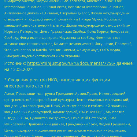
и миротворчества, Форум имени Льва Копелева, American Councils for
International Education, Cultural Vistas, Institute of International Education,
Антивоенное движение Антальи, Открытый диалог, Школа международных
отношений и государственной политики им Питера Мунка, Российско-
канадский демократический альянс, Школа международных отношений им
Нормана Патерсона, Центр Гражданских Свобод, Фонд Бориса Немцова за
Свободу, Фонд имени Фридриха Науманна за свободу, Феминистское
антивоенное сопротивление, Комитет независимости Ингушетии, Прометей,
Stop Occupation of Karelia, Вернись живым, Фридом Хаус, СОТА медиа,
Либерально-демократическая Лига Украины
Источник:
https://minjust.gov.ru/ru/documents/7756/
данные
на
13.05.2024
* Сведения реестра НКО, выполняющих функции
иностранного агента:
Лилит, Правозащитная группа Гражданин.Армия.Право, Нижегородский
центр немецкой и европейской культуры, Центр гендерных исследований,
Фонд защиты прав граждан Штаб, Институт права и публичной политики,
Фонд борьбы с коррупцией, Альянс врачей, НАСИЛИЮ.НЕТ, Мы против
СПИДа, СВЕЧА, Гуманитарное действие, Открытый Петербург, Лига
Избирателей, Правовая инициатива, Гражданский Союз, Хасдей Ерушалаим,
Центр поддержки и содействия развитию средств массовой информации,
Горячая Линия, В защиту прав заключенных, Институт глобализации и