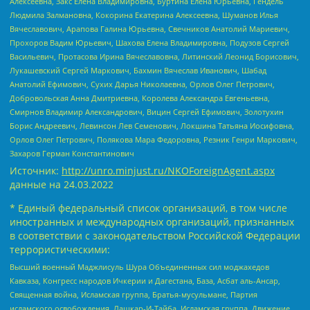
Алексеевна, Закс Елена Владимировна, Буртина Елена Юрьевна, Гендель
Людмила Залмановна, Кокорина Екатерина Алексеевна, Шуманов Илья
Вячеславович, Арапова Галина Юрьевна, Свечников Анатолий Мариевич,
Прохоров Вадим Юрьевич, Шахова Елена Владимировна, Подузов Сергей
Васильевич, Протасова Ирина Вячеславовна, Литинский Леонид Борисович,
Лукашевский Сергей Маркович, Бахмин Вячеслав Иванович, Шабад
Анатолий Ефимович, Сухих Дарья Николаевна, Орлов Олег Петрович,
Добровольская Анна Дмитриевна, Королева Александра Евгеньевна,
Смирнов Владимир Александрович, Вицин Сергей Ефимович, Золотухин
Борис Андреевич, Левинсон Лев Семенович, Локшина Татьяна Иосифовна,
Орлов Олег Петрович, Полякова Мара Федоровна, Резник Генри Маркович,
Захаров Герман Константинович
Источник:
http://unro.minjust.ru/NKOForeignAgent.aspx
данные на
24.03.2022
* Единый федеральный список организаций, в том числе
иностранных и международных организаций, признанных
в соответствии с законодательством Российской Федерации
террористическими:
Высший военный Маджлисуль Шура Объединенных сил моджахедов
Кавказа, Конгресс народов Ичкерии и Дагестана, База, Асбат аль-Ансар,
Священная война, Исламская группа, Братья-мусульмане, Партия
исламского освобождения, Лашкар-И-Тайба, Исламская группа, Движение