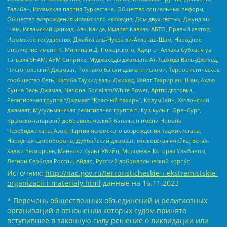
Талибан, Исламская партия Туркестана, Общество социальных реформ,
Общество возрождения исламского наследия, Дом двух святых, Джунд аш-
Шам, Исламский джихад, Аль-Каида, Имарат Кавказ, АБТО, Правый сектор,
Исламское государство, Джабха аль-Нусра ли-Ахль аш-Шам, Народное
ополчение имени К. Минина и Д. Пожарского, Аджр от Аллаха Субхану уа
Тагьаля SHAM, АУМ Синрике, Муджахеды джамаата Ат-Тавхида Валь-Джихад,
Чистопольский Джамаат, Рохнамо ба суи давлати исломи, Террористическое
сообщество Сеть, Катиба Таухид валь-Джихад, Хайят Тахрир аш-Шам, Ахлю
Сунна Валь Джамаа, National Socialism/White Power, Артподготовка,
Религиозная группа “Джамаат “Красный пахарь”, Колумбайн, Хатлонский
джамаат, Мусульманская религиозная группа п. Кушкуль г. Оренбург,
Крымско-татарский добровольческий батальон имени Номана
Челебиджихана, Азов, Партия исламского возрождения Таджикистана,
Народная самооборона, Дуббайский джамаат, московская ячейка, Батал-
Хаджи Белхороев, Маньяки Культ Убийц, Молодёжь Которая Улыбается,
Легион Свобода России, Айдар, Русский добровольческий корпус
Источник:
http://nac.gov.ru/terroristicheskie-i-ekstremistskie-
organizacii-i-materialy.html
данные на
16.11.2023
* Перечень общественных объединений и религиозных
организаций в отношении которых судом принято
вступившее в законную силу решение о ликвидации или