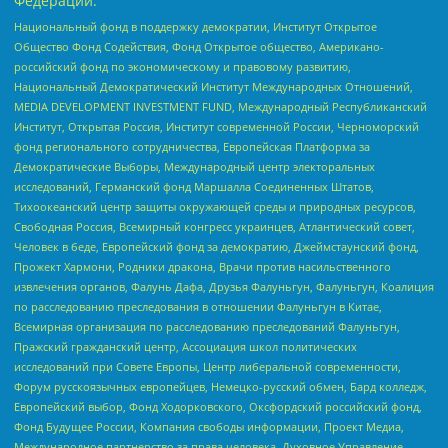
Федерации:
Национальный фонд в поддержку демократии, Институт Открытое
Общество Фонд Содействия, Фонд Открытое общество, Американо-
российский фонд по экономическому и правовому развитию,
Национальный Демократический Институт Международных Отношений,
MEDIA DEVELOPMENT INVESTMENT FUND, Международный Республиканский
Институт, Открытая Россия, Институт современной России, Черноморский
фонд регионального сотрудничества, Европейская Платформа за
Демократические Выборы, Международный центр электоральных
исследований, Германский фонд Маршалла Соединенных Штатов,
Тихоокеанский центр защиты окружающей среды и природных ресурсов,
Свободная Россия, Всемирный конгресс украинцев, Атлантический совет,
Человек в беде, Европейский фонд за демократию, Джеймстаунский фонд,
Прожект Хармони, Родники дракона, Врачи против насильственного
извлечения органов, Фалунь Дафа, Друзья Фалуньгун, Фалуньгун, Коалиция
по расследованию преследования в отношении Фалуньгун в Китае,
Всемирная организация по расследованию преследований Фалуньгун,
Пражский гражданский центр, Ассоциация школ политических
исследований при Совете Европы, Центр либеральной современности,
Форум русскоязычных европейцев, Немецко-русский обмен, Бард колледж,
Европейский выбор, Фонд Ходорковского, Оксфордский российский фонд,
Фонд Будущее России, Компания свободы информации, Проект Медиа,
Международное партнерство за права человека, Духовное Управление