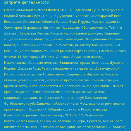
запрете деятельности:
Национал-большевистская партия, ВЕК РА, Рада земли Кубанской Духовно
Родовой Державы Русь, Община Духовного Управления Асгардской Веси
Беловодья, Славянская Община Капища Веды Перуна, Мужская Духовная
Семинария Староверов-Инглингов, Нурджулар, К Богодержавию, Таблиги
Джамаат, Свидетели Иеговы, Русское национальное единство, Национал-
социалистическое общество, Джамаат мувахидов, Объединенный Вилайат
Кабарды, Балкарии и Карачая, Союз славян, Ат-Такфир Валь-Хиджра, Пит
Буль, Национал-социалистическая рабочая партия России, Славянский союз,
Формат-18, Благородный Орден Дьявола, Армия воли народа,
Национальная Социалистическая Инициатива города Череповца, Духовно-
Родовая Держава Русь, Русское национальное единство, Древнерусской
Инглистической церкви Православных Староверов-Инглингов, Русский
общенациональный союз, Движение против нелегальной иммиграции,
Кровь и Честь, О свободе совести и о религиозных объединениях, Омская
организация общественного политического движения Русское
национальное единство, Северное Братство, Клуб Болельщиков
Футбольного Клуба Динамо, Файзрахманисты, Мусульманская религиозная
организация п. Боровский, Община Коренного Русского народа
Щелковского района, Правый сектор, УНА - УНСО, Украинская
повстанческая армия, Тризуб им. Степана Бандеры, Братство, Белый Крест,
Misanthropic division, Религиозное объединение последователей инглиизма,