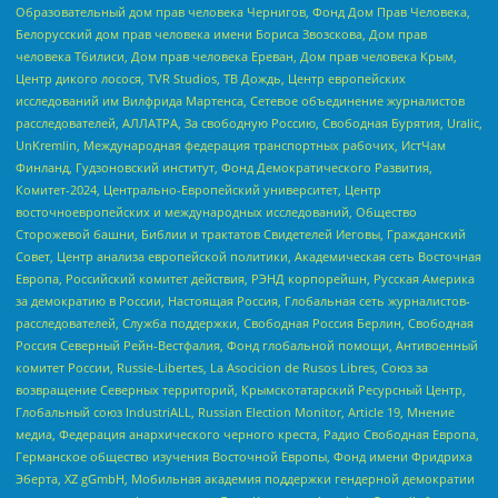
Образовательный дом прав человека Чернигов, Фонд Дом Прав Человека,
Белорусский дом прав человека имени Бориса Звозскова, Дом прав
человека Тбилиси, Дом прав человека Ереван, Дом прав человека Крым,
Центр дикого лосося, TVR Studios, ТВ Дождь, Центр европейских
исследований им Вилфрида Мартенса, Сетевое объединение журналистов
расследователей, АЛЛАТРА, За свободную Россию, Свободная Бурятия, Uralic,
UnKremlin, Международная федерация транспортных рабочих, ИстЧам
Финланд, Гудзоновский институт, Фонд Демократического Развития,
Комитет-2024, Центрально-Европейский университет, Центр
восточноевропейских и международных исследований, Общество
Сторожевой башни, Библии и трактатов Свидетелей Иеговы, Гражданский
Совет, Центр анализа европейской политики, Академическая сеть Восточная
Европа, Российский комитет действия, РЭНД корпорейшн, Русская Америка
за демократию в России, Настоящая Россия, Глобальная сеть журналистов-
расследователей, Служба поддержки, Свободная Россия Берлин, Свободная
Россия Северный Рейн-Вестфалия, Фонд глобальной помощи, Антивоенный
комитет России, Russie-Libertes, La Asocicion de Rusos Libres, Союз за
возвращение Северных территорий, Крымскотатарский Ресурсный Центр,
Глобальный союз IndustriALL, Russian Election Monitor, Article 19, Мнение
медиа, Федерация анархического черного креста, Радио Свободная Европа,
Германское общество изучения Восточной Европы, Фонд имени Фридриха
Эберта, XZ gGmbH, Мобильная академия поддержки гендерной демократии