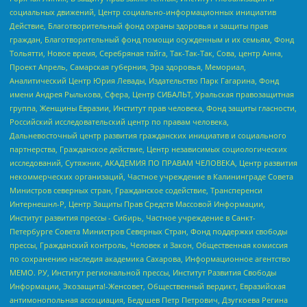
социальных движений, Центр социально-информационных инициатив
Действие, Благотворительный фонд охраны здоровья и защиты прав
граждан, Благотворительный фонд помощи осужденным и их семьям, Фонд
Тольятти, Новое время, Серебряная тайга, Так-Так-Так, Сова, центр Анна,
Проект Апрель, Самарская губерния, Эра здоровья, Мемориал,
Аналитический Центр Юрия Левады, Издательство Парк Гагарина, Фонд
имени Андрея Рылькова, Сфера, Центр СИБАЛЬТ, Уральская правозащитная
группа, Женщины Евразии, Институт прав человека, Фонд защиты гласности,
Российский исследовательский центр по правам человека,
Дальневосточный центр развития гражданских инициатив и социального
партнерства, Гражданское действие, Центр независимых социологических
исследований, Сутяжник, АКАДЕМИЯ ПО ПРАВАМ ЧЕЛОВЕКА, Центр развития
некоммерческих организаций, Частное учреждение в Калининграде Совета
Министров северных стран, Гражданское содействие, Трансперенси
Интернешнл-Р, Центр Защиты Прав Средств Массовой Информации,
Институт развития прессы - Сибирь, Частное учреждение в Санкт-
Петербурге Совета Министров Северных Стран, Фонд поддержки свободы
прессы, Гражданский контроль, Человек и Закон, Общественная комиссия
по сохранению наследия академика Сахарова, Информационное агентство
МЕМО. РУ, Институт региональной прессы, Институт Развития Свободы
Информации, Экозащита!-Женсовет, Общественный вердикт, Евразийская
антимонопольная ассоциация, Бедушев Петр Петрович, Дзугкоева Регина