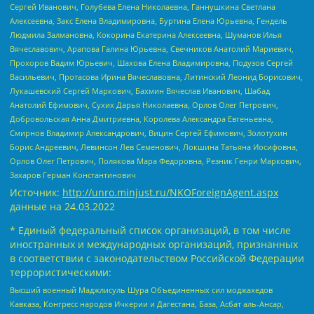
Сергей Иванович, Голубева Елена Николаевна, Ганнушкина Светлана
Алексеевна, Закс Елена Владимировна, Буртина Елена Юрьевна, Гендель
Людмила Залмановна, Кокорина Екатерина Алексеевна, Шуманов Илья
Вячеславович, Арапова Галина Юрьевна, Свечников Анатолий Мариевич,
Прохоров Вадим Юрьевич, Шахова Елена Владимировна, Подузов Сергей
Васильевич, Протасова Ирина Вячеславовна, Литинский Леонид Борисович,
Лукашевский Сергей Маркович, Бахмин Вячеслав Иванович, Шабад
Анатолий Ефимович, Сухих Дарья Николаевна, Орлов Олег Петрович,
Добровольская Анна Дмитриевна, Королева Александра Евгеньевна,
Смирнов Владимир Александрович, Вицин Сергей Ефимович, Золотухин
Борис Андреевич, Левинсон Лев Семенович, Локшина Татьяна Иосифовна,
Орлов Олег Петрович, Полякова Мара Федоровна, Резник Генри Маркович,
Захаров Герман Константинович
Источник:
http://unro.minjust.ru/NKOForeignAgent.aspx
данные на
24.03.2022
* Единый федеральный список организаций, в том числе
иностранных и международных организаций, признанных
в соответствии с законодательством Российской Федерации
террористическими:
Высший военный Маджлисуль Шура Объединенных сил моджахедов
Кавказа, Конгресс народов Ичкерии и Дагестана, База, Асбат аль-Ансар,