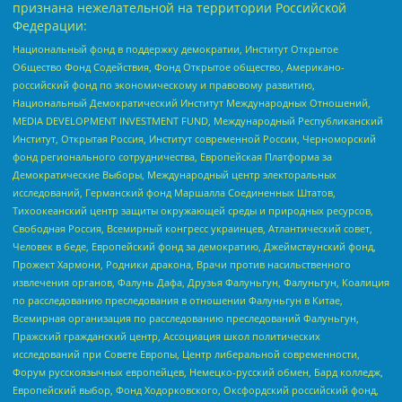
признана нежелательной на территории Российской
Федерации:
Национальный фонд в поддержку демократии, Институт Открытое
Общество Фонд Содействия, Фонд Открытое общество, Американо-
российский фонд по экономическому и правовому развитию,
Национальный Демократический Институт Международных Отношений,
MEDIA DEVELOPMENT INVESTMENT FUND, Международный Республиканский
Институт, Открытая Россия, Институт современной России, Черноморский
фонд регионального сотрудничества, Европейская Платформа за
Демократические Выборы, Международный центр электоральных
исследований, Германский фонд Маршалла Соединенных Штатов,
Тихоокеанский центр защиты окружающей среды и природных ресурсов,
Свободная Россия, Всемирный конгресс украинцев, Атлантический совет,
Человек в беде, Европейский фонд за демократию, Джеймстаунский фонд,
Прожект Хармони, Родники дракона, Врачи против насильственного
извлечения органов, Фалунь Дафа, Друзья Фалуньгун, Фалуньгун, Коалиция
по расследованию преследования в отношении Фалуньгун в Китае,
Всемирная организация по расследованию преследований Фалуньгун,
Пражский гражданский центр, Ассоциация школ политических
исследований при Совете Европы, Центр либеральной современности,
Форум русскоязычных европейцев, Немецко-русский обмен, Бард колледж,
Европейский выбор, Фонд Ходорковского, Оксфордский российский фонд,