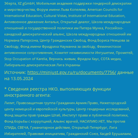
Эберта, XZ gGmbH, Мобильная академия поддержки гендерной демократии
и миротворчества, Форум имени Льва Копелева, American Councils for
International Education, Cultural Vistas, Institute of International Education,
Антивоенное движение Антальи, Открытый диалог, Школа международных
отношений и государственной политики им Питера Мунка, Российско-
канадский демократический альянс, Школа международных отношений им
Нормана Патерсона, Центр Гражданских Свобод, Фонд Бориса Немцова за
Свободу, Фонд имени Фридриха Науманна за свободу, Феминистское
антивоенное сопротивление, Комитет независимости Ингушетии, Прометей,
Stop Occupation of Karelia, Вернись живым, Фридом Хаус, СОТА медиа,
Либерально-демократическая Лига Украины
Источник:
https://minjust.gov.ru/ru/documents/7756/
данные
на
13.05.2024
* Сведения реестра НКО, выполняющих функции
иностранного агента:
Лилит, Правозащитная группа Гражданин.Армия.Право, Нижегородский
центр немецкой и европейской культуры, Центр гендерных исследований,
Фонд защиты прав граждан Штаб, Институт права и публичной политики,
Фонд борьбы с коррупцией, Альянс врачей, НАСИЛИЮ.НЕТ, Мы против
СПИДа, СВЕЧА, Гуманитарное действие, Открытый Петербург, Лига
Избирателей, Правовая инициатива, Гражданский Союз, Хасдей Ерушалаим,