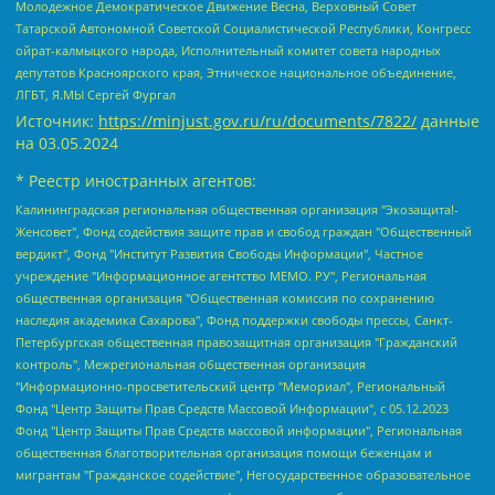
Молодежное Демократическое Движение Весна, Верховный Совет
Татарской Автономной Советской Социалистической Республики, Конгресс
ойрат-калмыцкого народа, Исполнительный комитет совета народных
депутатов Красноярского края, Этническое национальное объединение,
ЛГБТ, Я.МЫ Сергей Фургал
Источник:
https://minjust.gov.ru/ru/documents/7822/
данные
на
03.05.2024
* Реестр иностранных агентов:
Калининградская региональная общественная организация "Экозащита!-Женсовет", Фонд содействия защите прав и свобод граждан "Общественный вердикт", Фонд "Институт Развития Свободы Информации", Частное учреждение "Информационное агентство МЕМО. РУ", Региональная общественная организация "Общественная комиссия по сохранению наследия академика Сахарова", Фонд поддержки свободы прессы, Санкт-Петербургская общественная правозащитная организация "Гражданский контроль", Межрегиональная общественная организация "Информационно-просветительский центр "Мемориал", Региональный Фонд "Центр Защиты Прав Средств Массовой Информации", с 05.12.2023 Фонд "Центр Защиты Прав Средств массовой информации", Региональная общественная благотворительная организация помощи беженцам и мигрантам "Гражданское содействие", Негосударственное образовательное учреждение дополнительного профессионального образования (повышение квалификации) специалистов "АКАДЕМИЯ ПО ПРАВАМ ЧЕЛОВЕКА", Свердловская региональная общественная организация "Сутяжник", Автономная некоммерческая организация "Центр независимых социологических исследований", Союз общественных объединений "Российский исследовательский центр по правам человека", Региональное общественное учреждение научно-информационный центр "МЕМОРИАЛ", Некоммерческая организация "Фонд защиты гласности", Автономная некоммерческая организация "Институт прав человека", Городская общественная организация "Екатеринбургское общество "МЕМОРИАЛ", Городская общественная организация "Рязанское историко-просветительское и правозащитное общество "Мемориал" (Рязанский Мемориал), Челябинский региональный орган общественной самодеятельности – женское общественное объединение "Женщины Евразии", Челябинский региональный орган общественной самодеятельности "Уральская правозащитная группа", Фонд содействия защите здоровья и социальной справедливости имени Андрея Рылькова, Автономная Некоммерческая Организация "Аналитический Центр Юрия Левады", Автономная некоммерческая организация социальной поддержки населения "Проект Апрель", Региональная общественная организация помощи женщинам и детям, находящимся в кризисной ситуации "Информационно-методический центр "Анна", Фонд содействия развитию массовых коммуникаций и правовому просвещению "Так-так-Так", Фонд содействия устойчивому развитию "Серебряная тайга", Свердловский региональный общественный фонд социальных проектов "Новое время", "Idel.Реалии", Кавказ.Реалии, Крым.Реалии, Телеканал Настоящее Время, Татаро-башкирская служба Радио Свобода (Azatliq Radiosi), Радио Свободная Европа/Радио Свобода (PCE/PC), "Сибирь.Реалии", "Фактограф", Благотворительный фонд помощи осужденным и их семьям, Автономная некоммерческая организация "Институт глобализации и социальных движений", Фонд "В защиту прав заключенных", Частное учреждение "Центр поддержки и содействия развитию средств массовой информации", Пензенский региональный общественный благотворительный фонд "Гражданский союз", "Север.Реалии", Некоммерческая организация Фонд "Правовая инициатива", Общество с ограниченной ответственностью "Радио Свободная Европа/Радио Свобода", Чешское информационное агентство "MEDIUM-ORIENT", Красноярская региональная общественная организация "Мы против СПИДа", Камалягин Денис Николаевич, Маркелов Сергей Евгеньевич, Пономарев Лев Александрович, Савицкая Людмила Алексеевна, Автономная некоммерческая организация "Центр по работе с проблемой насилия "НАСИЛИЮ.НЕТ", Межрегиональный профессиональный союз работников здравоохранения "Альянс врачей", Юридическое лицо, зарегистрированное в Латвийской Республике, SIA "Medusa Project" (регистрационный номер 40103797863, дата регистрации 10.06.2014), Некоммерческая организация "Фонд по борьбе с коррупцией", Автономная некоммерческая организация "Институт права и публичной политики", Баданин Роман Сергеевич, Гликин Максим Александрович, Железнова Мария Михайловна, Лукьянова Юлия Сергеевна, Маетная Елизавета Витальевна, Маняхин Петр Борисович, Чуракова Ольга Владимировна, Ярош Юлия Петровна, Юридическое лицо "The Insider SIA", зарегистрированное в Риге, Латвийская Республика (дата регистрации 26.06.2015), являющееся администратором доменного имени интернет-издания "The Insider SIA", https://theins.ru, Постернак Алексей Евгеньевич, Рубин Михаил Аркадьевич, Анин Роман Александрович, Юридическое лицо Istories fonds, зарегистрированное в Латвийской Республике (регистрационный номер 50008295751, дата регистрации 24.02.2020), Великовский Дмитрий Александрович, Долинина Ирина Николаевна, Мароховская Алеся Алексеевна, Шлейнов Роман Юрьевич, Шмагун Олеся Валентиновна, Общество с ограниченной ответственностью "Альтаир 2021", Общество с ограниченной ответственностью "Вега 2021", Общество с ограниченной ответственностью "Главный редактор 2021", Общество с ограниченной ответственностью "Ромашки монолит", Важенков Артем Валерьевич, Ивановская областная общественная организация "Центр гендерных исследований", Гурман Юрий Альбертович, Медиапроект "ОВД-Инфо", Егоров Владимир Владимирович, Жилинский Владимир Александрович, Общество с ограниченной ответственностью "ЗП", Иванова София Юрьевна, Карезина Инна Павловна, Кильтау Екатерина Викторовна, Петров Алексей Викторович, Пискунов Сергей Евгеньевич, Смирнов Сергей Сергеевич, Тихонов Михаил Сергеевич, Общество с ограниченной ответственностью "ЖУРНАЛИСТ-ИНОСТРАННЫЙ АГЕНТ", Арапова Галина Юрьевна, Вольтская Татьяна Анатольевна, Американская компания "Mason G.E.S. Anonymous Foundation" (США), являющаяся владельцем интернет-издания https://mnews.world/, Компания "Stichting Bellingcat", зарегистрированная в Нидерландах (дата регистрации 11.07.2018), Захаров Андрей Вячеславович, Клепиковская Екатерина Дмитриевна, Общество с ограниченной ответственностью "МЕМО", Перл Роман Александрович, Симонов Евгений Алексеевич, Соловьева Елена Анатольевна, Сотников Даниил Владимирович, Сурначева Елизавета Дмитриевна, Автономная некоммерческая организация по защите прав человека и информированию населения "Якутия – Наше Мнение", Общество с ограниченной ответственностью "Москоу диджитал медиа", с 26.01.2023 Общество с ограниченной ответственностью "Чайка Белые сады", Ветошкина Валерия Валерьевна, Заговора Максим Александрович, Межрегиональное общественное движение "Российская ЛГБТ - сеть", Оленичев Максим Владимирович, Павлов Иван Юрьевич, Скворцова Елена Сергеевна, Общество с ограниченной ответственностью "Как бы инагент", Кочетков Игорь Викторович, Общество с ограниченной ответственностью "Честные выборы", Еланчик Олег Александрович, Общество с ограниченной ответственностью "Нобелевский призыв", Гималова Регина Эмилевна, Григорьев Андрей Валерьевич, Григорьева Алина Александровна, Ассоциация по содействию защите прав призывников, альтернативнослужащих и военнослужащих "Правозащитная группа "Гражданин.Армия.Право", Хисамова Регина Фаритовна, Автономная некоммерческая организация по реализации социально-правовых программ "Лилит", Дальневосточное общественное движение "Маяк", Санкт-Петербургская ЛГБТ-инициативная группа "Выход", Инициативная группа ЛГБТ+ "Реверс", Алексеев Андрей Викторович, Бекбулатова Таисия Львовна, Беляев Иван Михайлович, Владыкина Елена Сергеевна, Гельман Марат Александрович, Никульшина Вероника Юрьевна, Толоконникова Надежда Андреевна, Шендерович Виктор Анатольевич, Общество с ограниченной ответственностью "Данное сообщение", Общество с ограниченной ответственностью Издательский дом "Новая глава", Айнбиндер Александра Александровна, Московский комьюнити-центр для ЛГБТ+инициатив, Благотворительный фонд развития филантропии, Deutsche Welle (Германия, Kurt-Schumacher-Strasse 3, 53113 Bonn), Борзунова Мария Михайловна, Воробьев Виктор Викторович, Голубева Анна Львовна, Константинова Алла Михайловна, Малкова Ирина Владимировна, Мурадов Мурад Абдулгалимович, Осетинская Елизавета Николаевна, Понасенков Евгений Николаевич, Ганапольский Матвей Юрьевич, Киселев Евгений Алексеевич, Борухович Ирина Григорьевна, Дремин Иван Тимофеевич, Дубровский Дмитрий Викторович, Красноярская региональная общественная организация поддержки и развития альтернативных образовательных технологий и межкультурных коммуникаций "ИНТЕРРА", Маяковская Екатерина Алексеевна, Фейгин Марк Захарович, Филимонов Андрей Викторович, Дзугкоева Регина Николаевна, Доброхотов Роман Александрович, Дудь Юрий Александрович, Елкин Сергей Владимирович, Кругликов Кирилл Игоревич, Сабунаева Мария Леонидовна, Семенов Алексей Владимирович, Шаинян Карен Багратович, Шульман Екатерина Михайловна, Асафьев Артур Валерьевич, Вахштайн Виктор Семенович, Венедиктов Алексей Алексеевич, Лушникова Екатерина Евгеньевна, Волков Леонид Михайлович, Невзоров Александр Глебович, Пархоменко Сергей Борисович, Сироткин Ярослав Николаевич, Кара-Мурза Владимир Владимирович, Баранова Наталья Владимировна, Гозман Леонид Яковлевич, Кагарлицкий Борис Юльевич, Климарев Михаил Валерьевич, Милов Владимир Станиславович, Автономная некоммерческая организация Краснодарский центр современного искусства "Типография", Моргенштерн Алишер Тагирович, Соболь Любовь Эдуардовна, Общество с ограниченной ответственностью "ЛИЗА НОРМ", Каспаров Гарри Кимович, Ходорковский Михаил Борисович, Общество с ограниченной ответственностью "Апрельские тезисы", Данилович Ирина Брониславовна, Кашин Олег Владимирович, Петров Николай Владимирович, Пивоваров Алексей Владимирович, Соколов Михаил Владимирович, Цветкова Юлия Владимировна, Чичваркин Евгений Александрович, Комитет против пыток/Команда против пыток, Общество с ограниченной ответственностью "Первый научный", Общество с ограниченной ответственностью "Вертолет и ко", Белоцерковская Вероника Борисовна, Кац Максим Евгеньевич, Лазарева Татьяна Юрьевна, Шаведдинов Руслан Табризович, Яшин Илья Валерьевич, Общество с ограниченной ответственностью "Иноагент ААВ", Алешковский Дмитрий Петрович, Альбац Евгения Марковна, Быков Дмитрий Львович, Галямина Юлия Евгеньевна, Лойко Сергей Леонидович, Мартынов Кирилл Константинович, Медведев Сергей Александрович, Крашенинников Федор Геннадиевич, Гордеева Катерина Вл