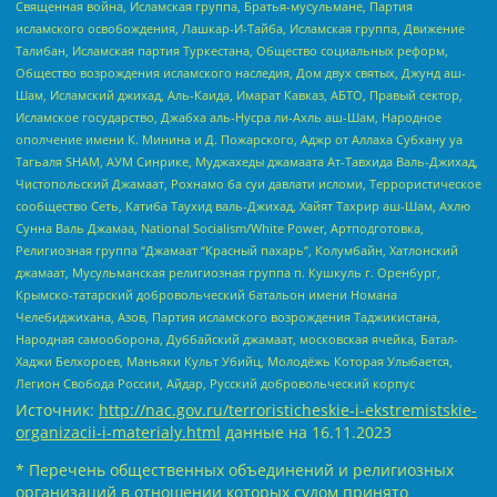
Священная война, Исламская группа, Братья-мусульмане, Партия
исламского освобождения, Лашкар-И-Тайба, Исламская группа, Движение
Талибан, Исламская партия Туркестана, Общество социальных реформ,
Общество возрождения исламского наследия, Дом двух святых, Джунд аш-
Шам, Исламский джихад, Аль-Каида, Имарат Кавказ, АБТО, Правый сектор,
Исламское государство, Джабха аль-Нусра ли-Ахль аш-Шам, Народное
ополчение имени К. Минина и Д. Пожарского, Аджр от Аллаха Субхану уа
Тагьаля SHAM, АУМ Синрике, Муджахеды джамаата Ат-Тавхида Валь-Джихад,
Чистопольский Джамаат, Рохнамо ба суи давлати исломи, Террористическое
сообщество Сеть, Катиба Таухид валь-Джихад, Хайят Тахрир аш-Шам, Ахлю
Сунна Валь Джамаа, National Socialism/White Power, Артподготовка,
Религиозная группа “Джамаат “Красный пахарь”, Колумбайн, Хатлонский
джамаат, Мусульманская религиозная группа п. Кушкуль г. Оренбург,
Крымско-татарский добровольческий батальон имени Номана
Челебиджихана, Азов, Партия исламского возрождения Таджикистана,
Народная самооборона, Дуббайский джамаат, московская ячейка, Батал-
Хаджи Белхороев, Маньяки Культ Убийц, Молодёжь Которая Улыбается,
Легион Свобода России, Айдар, Русский добровольческий корпус
Источник:
http://nac.gov.ru/terroristicheskie-i-ekstremistskie-
organizacii-i-materialy.html
данные на
16.11.2023
* Перечень общественных объединений и религиозных
организаций в отношении которых судом принято