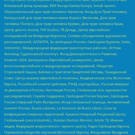
Всемирный фонд природы, BDR Novaja Gazeta-Europe, Алтай проект,
Образовательный дом прав человека Чернигов, Фонд Дом Прав Человека,
Белорусский дом прав человека имени Бориса Звозскова, Дом прав
человека Тбилиси, Дом прав человека Ереван, Дом прав человека Крым,
Центр дикого лосося, TVR Studios, ТВ Дождь, Центр европейских
исследований им Вилфрида Мартенса, Сетевое объединение журналистов
расследователей, АЛЛАТРА, За свободную Россию, Свободная Бурятия, Uralic,
UnKremlin, Международная федерация транспортных рабочих, ИстЧам
Финланд, Гудзоновский институт, Фонд Демократического Развития,
Комитет-2024, Центрально-Европейский университет, Центр
восточноевропейских и международных исследований, Общество
Сторожевой башни, Библии и трактатов Свидетелей Иеговы, Гражданский
Совет, Центр анализа европейской политики, Академическая сеть Восточная
Европа, Российский комитет действия, РЭНД корпорейшн, Русская Америка
за демократию в России, Настоящая Россия, Глобальная сеть журналистов-
расследователей, Служба поддержки, Свободная Россия Берлин, Свободная
Россия Северный Рейн-Вестфалия, Фонд глобальной помощи, Антивоенный
комитет России, Russie-Libertes, La Asocicion de Rusos Libres, Союз за
возвращение Северных территорий, Крымскотатарский Ресурсный Центр,
Глобальный союз IndustriALL, Russian Election Monitor, Article 19, Мнение
медиа, Федерация анархического черного креста, Радио Свободная Европа,
Германское общество изучения Восточной Европы, Фонд имени Фридриха