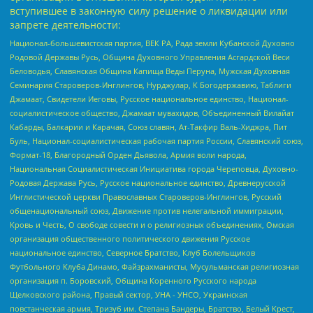
вступившее в законную силу решение о ликвидации или
запрете деятельности:
Национал-большевистская партия, ВЕК РА, Рада земли Кубанской Духовно
Родовой Державы Русь, Община Духовного Управления Асгардской Веси
Беловодья, Славянская Община Капища Веды Перуна, Мужская Духовная
Семинария Староверов-Инглингов, Нурджулар, К Богодержавию, Таблиги
Джамаат, Свидетели Иеговы, Русское национальное единство, Национал-
социалистическое общество, Джамаат мувахидов, Объединенный Вилайат
Кабарды, Балкарии и Карачая, Союз славян, Ат-Такфир Валь-Хиджра, Пит
Буль, Национал-социалистическая рабочая партия России, Славянский союз,
Формат-18, Благородный Орден Дьявола, Армия воли народа,
Национальная Социалистическая Инициатива города Череповца, Духовно-
Родовая Держава Русь, Русское национальное единство, Древнерусской
Инглистической церкви Православных Староверов-Инглингов, Русский
общенациональный союз, Движение против нелегальной иммиграции,
Кровь и Честь, О свободе совести и о религиозных объединениях, Омская
организация общественного политического движения Русское
национальное единство, Северное Братство, Клуб Болельщиков
Футбольного Клуба Динамо, Файзрахманисты, Мусульманская религиозная
организация п. Боровский, Община Коренного Русского народа
Щелковского района, Правый сектор, УНА - УНСО, Украинская
повстанческая армия, Тризуб им. Степана Бандеры, Братство, Белый Крест,