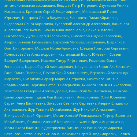
антимонопольная ассоциация, Бедушев Петр Петрович, Дзугкоева Регина
Николаевна, Кривенко Сергей Владимирович, Милославский Павел
Юрьевич, Шнырова Ольга Вадимовна, Чанышева Лилия Айратовна,
Сидорович Ольга Борисовна, Туровский Александр Алексеевич, Васильева
Анастасия Евгеньевна, Ривина Анна Валерьевна, Бойко Анатолий
Николаевич, Дугин Сергей Георгиевич, Пивоваров Андрей Сергеевич,
Аверин Виталий Евгеньевич, Барахоев Магомед Бекханович, Шарипков
Олег Викторович, Мошель Ирина Ароновна, Шведов Григорий Сергеевич,
Пономарев Лев Александрович, Каргалицкий Борис Юльевич, Созаев
Валерий Валерьевич, Исламов Тимур Рифгатович, Романова Ольга
Евгеньевна, Щаров Сергей Алексадрович, Цирульников Борис Альбертович,
Гасан Ольга Павловна, Паутов Юрий Анатольевич, Верховский Александр
Маркович, Пислакова-Паркер Марина Петровна, Кочеткова Татьяна
Владимировна, Чуркина Наталья Валерьевна, Акимова Татьяна Николаевна,
Золотарева Екатерина Александровна, Рачинский Ян Збигневич, Жемкова
Елена Борисовна, Гудков Лев Дмитриевич, Илларионова Юлия Юрьевна,
Саранг Анна Васильевна, Захарова Светлана Сергеевна, Аверин Владимир
Анатольевич, Щур Татьяна Михайловна, Щур Николай Алексеевич,
Блинушов Андрей Юрьевич, Мосин Алексей Геннадьевич, Гефтер Валентин
Михайлович, Симонов Алексей Кириллович, Флиге Ирина Анатольевна,
Мельникова Валентина Дмитриевна, Вититинова Елена Владимировна,
Баженова Светлана Куприяновна, Максимов Сергей Владимирович, Беляев