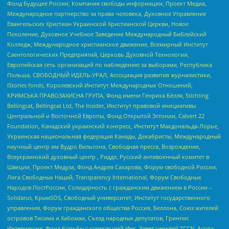
Фонд Будущее России, Компания свободы информации, Проект Медиа,
Международное партнерство за права человека, Духовное Управление
Евангельских Христиан Украинской Христианской Церкви, Новое
Поколение, Духовное Учебное Заведение Международный Библейский
Колледж, Международное христианское движение, Всемирный Институт
Саентологических Предприятий, Церковь Духовной Технологии,
Европейская сеть организаций по наблюдению за выборами, Республика
Польша, СВОБОДНЫЙ ИДЕЛЬ-УРАЛ, Ассоциация развития журналистики,
IStories fonds, Королевский Институт Международных Отношений,
КРИМСЬКА ПРАВОЗАХИСНА ГРУПА, Фонд имени Генриха Бёлля, Stichting
Bellingcat, Bellingcat Ltd, The Insider, Институт правовой инициативы
Центральной и Восточной Европы, Фонд Открытой Эстонии, Calvert 22
Foundation, Канадский украинский конгресс, Институт Макдональда-Лорье,
Украинская национальная федерация Канады, Декабристы, Международный
научный центр им Вудро Вильсона, Свободная пресса, Возрождение,
Всеукраинский духовный центр , Риддл, Русский антивоенный комитет в
Швеции, Проект Медуза, Фонд Андрея Сахарова, Форум свободной России,
Лига Свободных Наций, Transparеncy International, Форум Свободных
Народов ПостРоссии, Солидарность с гражданским движением в России –
Solidarus, КрымSOS, Свободный университет, Институт государственного
управления, Форум гражданского общества Россия, Беллона, Союз жителей
островов Тисима и Хабомаи, Съезд народных депутатов, Гринпис
Интернешнл, Фонд борьбы с коррупцией Инк, Завет церквей TCCN, Агора,