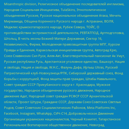
Misanthropic division, Религиозное объединение последователей инглиизма,
Народная Социальная Инициатива, TulaSkins, Этнополитическое
объединение Русские, Русское национальное объединение Атака, Мечеть
Мирмамеда, Община Коренного Русского народа г. Астрахани, ВОЛЯ,
Меджлис крымскотатарского народа, Рубеж Севера, ТОЙС, О
противодействии экстремистской деятельности, РЕВТАТПОД, Артподготовка,
Штольц, В честь иконы Божией Матери Державная, Сектор 16,
Независимость, Фирма, Молодежная правозащитная группа МПГ, Курсом
Правды и Единения, Каракольская инициативная группа, Автоград Крю,
Союз Славянских Сил Руси, Алля-Аят, Благотворительный пансионат Ак Умут,
Русская республика Русь, Арестантское уголовное единство, Башкорт, Нация
и свобода, Нация и свобода, W.H.С., Фалунь Дафа, Иртыш Ultras, Русский
Патриотический клуб-Новокузнецк/РПК, Сибирский державный союз, Фонд
борьбы с коррупцией, Фонд защиты прав граждан, Штабы Навального,
Совет граждан СССР Прикубанского округа г. Краснодара, Мужское
государство, Народное объединение русского движения, Народное
движение Адат, Народный совет граждан РСФСР СССР Архангельской
области, Проект Штурм, Граждане СССР, Держава Союз Советских Светлых
Родов, Совет Советских Социалистических Районов, Meta Platforms Inc,
Facebook, Instagram, WhatsApp, СИЧ-С14, Добровольческое Движение
Организации украинских националистов, Черный Комитет, Татарстанское
Региональное Всетатарское общественное движение, Невоград,