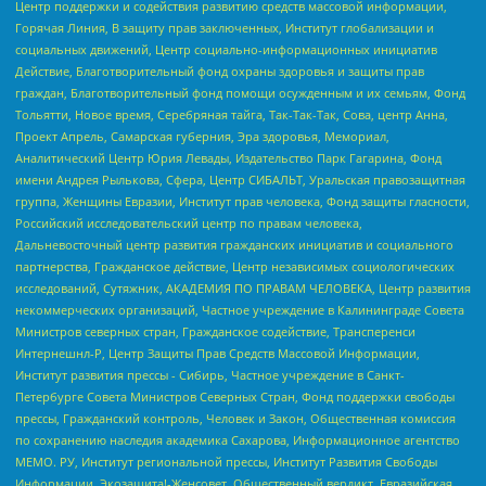
Центр поддержки и содействия развитию средств массовой информации,
Горячая Линия, В защиту прав заключенных, Институт глобализации и
социальных движений, Центр социально-информационных инициатив
Действие, Благотворительный фонд охраны здоровья и защиты прав
граждан, Благотворительный фонд помощи осужденным и их семьям, Фонд
Тольятти, Новое время, Серебряная тайга, Так-Так-Так, Сова, центр Анна,
Проект Апрель, Самарская губерния, Эра здоровья, Мемориал,
Аналитический Центр Юрия Левады, Издательство Парк Гагарина, Фонд
имени Андрея Рылькова, Сфера, Центр СИБАЛЬТ, Уральская правозащитная
группа, Женщины Евразии, Институт прав человека, Фонд защиты гласности,
Российский исследовательский центр по правам человека,
Дальневосточный центр развития гражданских инициатив и социального
партнерства, Гражданское действие, Центр независимых социологических
исследований, Сутяжник, АКАДЕМИЯ ПО ПРАВАМ ЧЕЛОВЕКА, Центр развития
некоммерческих организаций, Частное учреждение в Калининграде Совета
Министров северных стран, Гражданское содействие, Трансперенси
Интернешнл-Р, Центр Защиты Прав Средств Массовой Информации,
Институт развития прессы - Сибирь, Частное учреждение в Санкт-
Петербурге Совета Министров Северных Стран, Фонд поддержки свободы
прессы, Гражданский контроль, Человек и Закон, Общественная комиссия
по сохранению наследия академика Сахарова, Информационное агентство
МЕМО. РУ, Институт региональной прессы, Институт Развития Свободы
Информации, Экозащита!-Женсовет, Общественный вердикт, Евразийская