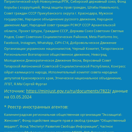
Патриотический клуб-Новокузнецк/РПК, Сибирский державный союз, Фонд
борьбы с коррупцией, Фонд защиты прав граждан, Штабы Навального,
Совет граждан СССР Прикубанского округа г. Краснодара, Мужское
государство, Народное объединение русского движения, Народное
движение Адат, Народный совет граждан РСФСР СССР Архангельской
области, Проект Штурм, Граждане СССР, Держава Союз Советских Светлых
Родов, Совет Советских Социалистических Районов, Meta Platforms Inc,
Facebook, Instagram, WhatsApp, СИЧ-С14, Добровольческое Движение
Организации украинских националистов, Черный Комитет, Татарстанское
Региональное Всетатарское общественное движение, Невоград,
Молодежное Демократическое Движение Весна, Верховный Совет
Татарской Автономной Советской Социалистической Республики, Конгресс
ойрат-калмыцкого народа, Исполнительный комитет совета народных
депутатов Красноярского края, Этническое национальное объединение,
ЛГБТ, Я.МЫ Сергей Фургал
Источник:
https://minjust.gov.ru/ru/documents/7822/
данные
на
03.05.2024
* Реестр иностранных агентов:
Калининградская региональная общественная организация "Экозащита!-Женсовет", Фонд содействия защите прав и свобод граждан "Общественный вердикт", Фонд "Институт Развития Свободы Информации", Частное учреждение "Информационное агентство МЕМО. РУ", Региональная общественная организация "Общественная комиссия по сохранению наследия академика Сахарова", Фонд поддержки свободы прессы, Санкт-Петербургская общественная правозащитная организация "Гражданский контроль", Межрегиональная общественная организация "Информационно-просветительский центр "Мемориал", Региональный Фонд "Центр Защиты Прав Средств Массовой Информации", с 05.12.2023 Фонд "Центр Защиты Прав Средств массовой информации", Региональная общественная благотворительная организация помощи беженцам и мигрантам "Гражданское содействие", Негосударственное образовательное учреждение дополнительного профессионального образования (повышение квалификации) специалистов "АКАДЕМИЯ ПО ПРАВАМ ЧЕЛОВЕКА", Свердловская региональная общественная организация "Сутяжник", Автономная некоммерческая организация "Центр независимых социологических исследований", Союз общественных объединений "Российский исследовательский центр по правам человека", Региональное общественное учреждение научно-информационный центр "МЕМОРИАЛ", Некоммерческая организация "Фонд защиты гласности", Автономная некоммерческая организация "Институт прав человека", Городская общественная организация "Екатеринбургское общество "МЕМОРИАЛ", Городская общественная организация "Рязанское историко-просветительское и правозащитное общество "Мемориал" (Рязанский Мемориал), Челябинский региональный орган общественной самодеятельности – женское общественное объединение "Женщины Евразии", Челябинский региональный орган общественной самодеятельности "Уральская правозащитная группа", Фонд содействия защите здоровья и социальной справедливости имени Андрея Рылькова, Автономная Некоммерческая Организация "Аналитический Центр Юрия Левады", Автономная некоммерческая организация социальной поддержки населения "Проект Апрель", Региональная общественная организация помощи женщинам и детям, находящимся в кризисной ситуации "Информационно-методический центр "Анна", Фонд содействия развитию массовых коммуникаций и правовому просвещению "Так-так-Так", Фонд содействия устойчивому развитию "Серебряная тайга", Свердловский региональный общественный фонд социальных проектов "Новое время", "Idel.Реалии", Кавказ.Реалии, Крым.Реалии, Телеканал Настоящее Время, Татаро-башкирская служба Радио Свобода (Azatliq Radiosi), Радио Свободная Европа/Радио Свобода (PCE/PC), "Сибирь.Реалии", "Фактограф", Благотворительный фонд помощи осужденным и их семьям, Автономная некоммерческая организация "Институт глобализации и социальных движений", Фонд "В защиту прав заключенных", Частное учреждение "Центр поддержки и содействия развитию средств массовой информации", Пензенский региональный общественный благотворительный фонд "Гражданский союз", "Север.Реалии", Некоммерческая организация Фонд "Правовая инициатива", Общество с ограниченной ответственностью "Радио Свободная Европа/Радио Свобода", Чешское информационное агентство "MEDIUM-ORIENT", Красноярская региональная общественная организация "Мы против СПИДа", Камалягин Денис Николаевич, Маркелов Сергей Евгеньевич, Пономарев Лев Александрович, Савицкая Людмила Алексеевна, Автономная некоммерческая организация "Центр по работе с проблемой насилия "НАСИЛИЮ.НЕТ", Межрегиональный профессиональный союз работников здравоохранения "Альянс врачей", Юридическое лицо, зарегистрированное в Латвийской Республике, SIA "Medusa Project" (регистрационный номер 40103797863, дата регистрации 10.06.2014), Некоммерческая организация "Фонд по борьбе с коррупцией", Автономная некоммерческая организация "Институт права и публичной политики", Баданин Роман Сергеевич, Гликин Максим Александрович, Железнова Мария Михайловна, Лукьянова Юлия Сергеевна, Маетная Елизавета Витальевна, Маняхин Петр Борисович, Чуракова Ольга Владимировна, Ярош Юлия Петровна, Юридическое лицо "The Insider SIA", зарегистрированное в Риге, Латвийская Республика (дата регистрации 26.06.2015), являющееся администратором доменного имени интернет-издания "The Insider SIA", https://theins.ru, Постернак Алексей Евгеньевич, Рубин Михаил Аркадьевич, Анин Роман Александрович, Юридическое лицо Istories fonds, зарегистрированное в Латвийской Республике (регистрационный номер 50008295751, дата регистрации 24.02.2020), Великовский Дмитрий Александрович, Долинина Ирина Николаевна, Мароховская Алеся Алексеевна, Шлейнов Роман Юрьевич, Шмагун Олеся Валентиновна, Общество с ограниченной ответственностью "Альтаир 2021", Общество с ограниченной ответственностью "Вега 2021", Общество с ограниченной ответственностью "Главный редактор 2021", Общество с ограниченной ответственностью "Ромашки монолит", Важенков Артем Валерьевич, Ивановская областная общественная организация "Центр гендерных исследований", Гурман Юрий Альбертович, Медиапроект "ОВД-Инфо", Егоров Владимир Владимирович, Жилинский Владимир Александрович, Общество с ограниченной ответственностью "ЗП", Иванова София Юрьевна, Карезина Инна Павловна, Кильтау Екатерина Викторовна, Петров Алексей Викторович, Пискунов Сергей Евгеньевич, Смирнов Сергей Сергеевич, Тихонов Михаил Сергеевич, Общество с ограниченной ответственностью "ЖУРНАЛИСТ-ИНОСТРАННЫЙ АГЕНТ", Арапова Галина Юрьевна, Вольтская Татьяна Анатольевна, Американская компания "Mason G.E.S. Anonymous Foundation" (США), являющаяся владельцем интернет-издания https://mnews.world/, Компания "Stichting Bellingcat", зарегистрированная в Нидерландах (дата регистрации 11.07.2018), Захаров Андрей Вячеславович, Клепиковская Екатерина Дмитриевна, Общество с ограниченной ответственностью "МЕМО", Перл Роман Александрович, Симонов Евгений Алексеевич, Соловьева Елена Анатольевна, Сотников Даниил Владимирович, Сурначева Елизавета Дмитриевна, Автономная некоммерческая организация по защите прав человека и информированию населения "Якутия – Наше Мнение", Общество с ограниченной ответственностью "Москоу диджитал медиа", с 26.01.2023 Общество с ограниченной ответственностью "Чайка Белые сады", Ветошкина Валерия Валерьевна, Заговора Максим Александрович, Межрегиональное общественное движение "Российская ЛГБТ - сеть", Оленичев Максим Владимирович, Павлов Иван Юрьевич, Скворцова Елена Сергеевна, Общество с ограниченной ответственностью "Как бы инагент", Кочетков Игорь Викторович, Общество с ограниченной ответственностью "Честные выборы", Еланчик Олег Александрович, Общество с ограниченной ответственностью "Нобелевский призыв", Гималова Регина Эмилевна, Григорьев Андрей Валерьевич, Григорьева Алина Александровна, Ассоциация по содействию защите прав призывников, альтернативнослужащих и военнослужащих "Правозащитная группа "Гражданин.Армия.Право", Хисамова Регина Фаритовна, Автономная некоммерческая организация по реализации социально-правовых программ "Лилит", Дальневосточное общественное движение "Маяк", Санкт-Петербургская ЛГБТ-инициативная группа "Выход", Инициативная группа ЛГБТ+ "Реверс", Алексеев Андрей Викторович, Бекбулатова Таисия Львовна, Беляев Иван Михайлович, Владыкина Елена Сергеевна, Гельман Марат Александрович, Никульшина Вероника Юрьевна, Толоконникова Надежда Андреевна, Шендерович Виктор Анатольевич, Общество с ограниченной ответственностью "Данное сообщение", Общество с ограниченной ответственностью Издательский дом "Новая глава", Айнбиндер Александра Александровна, Московский комьюнити-центр для ЛГБТ+инициатив, Благотворительный фонд развития филантропии, Deutsche Welle (Германия, Kurt-Schumacher-Strasse 3, 53113 Bonn), Борзунова Мария Михайловна, Воробьев Виктор Викторович, Голубева Анна Львовна, Константинова Алла Михайловна, Малкова Ирина Владимировна, Мурадов Мурад Абдулгалимович, Осетинская Елизавета Николаевна, Понасенков Евгений Николаевич, Ганапольский Матвей Юрьевич, Киселев Евгений Алексеевич, Борухович Ирина Григорьевна, Дремин Иван Тимофеевич, Дубровский Дмитрий Викторович, Красноярская региональная общественная организация поддержки и развития альтернативных образовательных технологий и межкультурных коммуникаций "ИНТЕРРА", Маяковская Екатерина Алексеевна, Фейгин Марк Захарович, Филимонов Андрей Викторович, Дзугкоева Регина Николаевна, Доброхотов Роман Александрович, Дудь Юрий Александрович, Елкин Сергей Владимирович, Кругликов Кирилл Игоревич, Сабунаева Мария Леонидовна, Семенов Алексей Владимирович, Шаинян Карен Багратович, Шульман Екатерина Михайловна, Асафьев Артур Валерьевич, Вахштайн Виктор Семенович, Венедиктов Алексей Алексеевич, Лушникова Екатерина Евгеньевна, Волков Леонид Михайлович, Невзоров Александр Глебович, Пархоменко Сергей Борисович, Сироткин Ярослав Николаевич, Кара-Мурза Владимир Владимирович, Баранова Наталья Владимировна, Гозман Леонид Яковлевич, Кагарлицкий Борис Юльевич, Климарев Михаил Валерьевич, Милов Владимир Станиславович, Автономная некоммерческая организация Краснодарский центр современного искусства "Типография", Моргенштерн Алишер Тагирович, Соболь Любовь Эдуардовна, Общество с ограниченной ответственностью "ЛИЗА НОРМ", Каспаров Гарри Кимович, Ходорковский Михаил Борисович, Общество с ограниченной ответственностью "Апрельские тезисы", Данилович Ирина Брониславовна, Кашин Олег Владимирович, Петров Николай Владимирович, Пивоваров Алексей Владимирович, Соколов Михаил Владимирович, Цветкова Юлия Владимировна, Чичваркин Евгений Александрович, Комитет против пыток/Команда против пыток, Общество с ограниченной ответственностью "Первый научный", Общество с ограниченной ответственностью "Вертолет и ко", Белоцерковская Вероника Борисовна, Кац Максим Евгеньевич, Лазарева Татьяна Юрьевна, Шаведдинов Руслан Табризович, Яшин Илья Валерьевич, Общество с ограниченной ответственностью "Иноагент ААВ", Алешковский Дмитрий Петрович, Альбац Евгения Марковна, Быков Дмитрий Львович, Галямина Юлия Евгеньевна, Лойко Сергей Леонидович, Мартынов Кирилл Константинович, Медведев Сергей Александрович, Крашенинников Федор Геннадиевич, Гордеева Катерина Вл