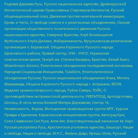
Родовая Держава Русь, Русское национальное единство, Древнерусской
Инглистической церкви Православных Староверов-Инглингов, Русский
общенациональный союз, Движение против нелегальной иммиграции,
Кровь и Честь, О свободе совести и о религиозных объединениях, Омская
организация общественного политического движения Русское
национальное единство, Северное Братство, Клуб Болельщиков
Футбольного Клуба Динамо, Файзрахманисты, Мусульманская религиозная
организация п. Боровский, Община Коренного Русского народа
Щелковского района, Правый сектор, УНА - УНСО, Украинская
повстанческая армия, Тризуб им. Степана Бандеры, Братство, Белый Крест,
Misanthropic division, Религиозное объединение последователей инглиизма,
Народная Социальная Инициатива, TulaSkins, Этнополитическое
объединение Русские, Русское национальное объединение Атака, Мечеть
Мирмамеда, Община Коренного Русского народа г. Астрахани, ВОЛЯ,
Меджлис крымскотатарского народа, Рубеж Севера, ТОЙС, О
противодействии экстремистской деятельности, РЕВТАТПОД, Артподготовка,
Штольц, В честь иконы Божией Матери Державная, Сектор 16,
Независимость, Фирма, Молодежная правозащитная группа МПГ, Курсом
Правды и Единения, Каракольская инициативная группа, Автоград Крю,
Союз Славянских Сил Руси, Алля-Аят, Благотворительный пансионат Ак Умут,
Русская республика Русь, Арестантское уголовное единство, Башкорт, Нация
и свобода, Нация и свобода, W.H.С., Фалунь Дафа, Иртыш Ultras, Русский