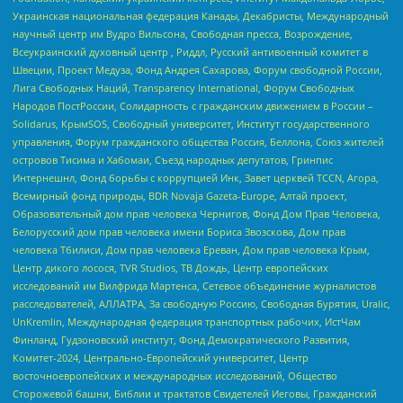
Украинская национальная федерация Канады, Декабристы, Международный
научный центр им Вудро Вильсона, Свободная пресса, Возрождение,
Всеукраинский духовный центр , Риддл, Русский антивоенный комитет в
Швеции, Проект Медуза, Фонд Андрея Сахарова, Форум свободной России,
Лига Свободных Наций, Transparеncy International, Форум Свободных
Народов ПостРоссии, Солидарность с гражданским движением в России –
Solidarus, КрымSOS, Свободный университет, Институт государственного
управления, Форум гражданского общества Россия, Беллона, Союз жителей
островов Тисима и Хабомаи, Съезд народных депутатов, Гринпис
Интернешнл, Фонд борьбы с коррупцией Инк, Завет церквей TCCN, Агора,
Всемирный фонд природы, BDR Novaja Gazeta-Europe, Алтай проект,
Образовательный дом прав человека Чернигов, Фонд Дом Прав Человека,
Белорусский дом прав человека имени Бориса Звозскова, Дом прав
человека Тбилиси, Дом прав человека Ереван, Дом прав человека Крым,
Центр дикого лосося, TVR Studios, ТВ Дождь, Центр европейских
исследований им Вилфрида Мартенса, Сетевое объединение журналистов
расследователей, АЛЛАТРА, За свободную Россию, Свободная Бурятия, Uralic,
UnKremlin, Международная федерация транспортных рабочих, ИстЧам
Финланд, Гудзоновский институт, Фонд Демократического Развития,
Комитет-2024, Центрально-Европейский университет, Центр
восточноевропейских и международных исследований, Общество
Сторожевой башни, Библии и трактатов Свидетелей Иеговы, Гражданский