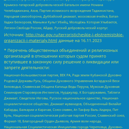
Крымско-татарский добровольческий батальон имени Номана
Челебиджихана, Азов, Партия исламского возрождения Таджикистана,
Народная самооборона, Дуббайский джамаат, московская ячейка, Батал-
Хаджи Белхороев, Маньяки Культ Убийц, Молодёжь Которая Улыбается,
Легион Свобода России, Айдар, Русский добровольческий корпус
Источник:
http://nac.gov.ru/terroristicheskie-i-ekstremistskie-
organizacii-i-materialy.html
данные на
16.11.2023
* Перечень общественных объединений и религиозных
организаций в отношении которых судом принято
вступившее в законную силу решение о ликвидации или
запрете деятельности:
Национал-большевистская партия, ВЕК РА, Рада земли Кубанской Духовно
Родовой Державы Русь, Община Духовного Управления Асгардской Веси
Беловодья, Славянская Община Капища Веды Перуна, Мужская Духовная
Семинария Староверов-Инглингов, Нурджулар, К Богодержавию, Таблиги
Джамаат, Свидетели Иеговы, Русское национальное единство, Национал-
социалистическое общество, Джамаат мувахидов, Объединенный Вилайат
Кабарды, Балкарии и Карачая, Союз славян, Ат-Такфир Валь-Хиджра, Пит
Буль, Национал-социалистическая рабочая партия России, Славянский союз,
Формат-18, Благородный Орден Дьявола, Армия воли народа,
Национальная Социалистическая Инициатива города Череповца, Духовно-