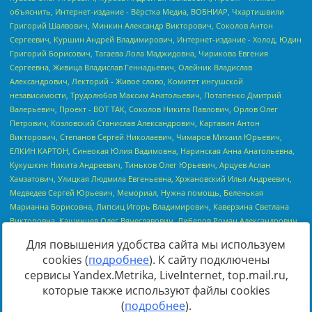
Для повышения удобства сайта мы используем
cookies (
подробнее
). К сайту подключены
сервисы Yandex.Metrika, LiveInternet, top.mail.ru,
Источник:
https://minjust.gov.ru/uploaded/files/reestr-
которые также используют файлы cookies
inostrannyih-agentov-22-03-2024.pdf
данные на
22.03.2024
(
подробнее
).