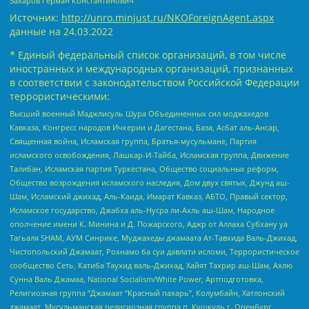
Захаров Герман Константинович
Источник:
http://unro.minjust.ru/NKOForeignAgent.aspx
данные на
24.03.2022
* Единый федеральный список организаций, в том числе
иностранных и международных организаций, признанных
в соответствии с законодательством Российской Федерации
террористическими:
Высший военный Маджлисуль Шура Объединенных сил моджахедов
Кавказа, Конгресс народов Ичкерии и Дагестана, База, Асбат аль-Ансар,
Священная война, Исламская группа, Братья-мусульмане, Партия
исламского освобождения, Лашкар-И-Тайба, Исламская группа, Движение
Талибан, Исламская партия Туркестана, Общество социальных реформ,
Общество возрождения исламского наследия, Дом двух святых, Джунд аш-
Шам, Исламский джихад, Аль-Каида, Имарат Кавказ, АБТО, Правый сектор,
Исламское государство, Джабха аль-Нусра ли-Ахль аш-Шам, Народное
ополчение имени К. Минина и Д. Пожарского, Аджр от Аллаха Субхану уа
Тагьаля SHAM, АУМ Синрике, Муджахеды джамаата Ат-Тавхида Валь-Джихад,
Чистопольский Джамаат, Рохнамо ба суи давлати исломи, Террористическое
сообщество Сеть, Катиба Таухид валь-Джихад, Хайят Тахрир аш-Шам, Ахлю
Сунна Валь Джамаа, National Socialism/White Power, Артподготовка,
Религиозная группа “Джамаат “Красный пахарь”, Колумбайн, Хатлонский
джамаат, Мусульманская религиозная группа п. Кушкуль г. Оренбург,