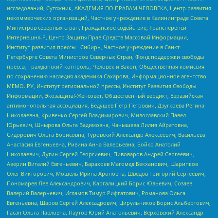
исследований, Сутяжник, АКАДЕМИЯ ПО ПРАВАМ ЧЕЛОВЕКА, Центр развития
некоммерческих организаций, Частное учреждение в Калининграде Совета
Министров северных стран, Гражданское содействие, Трансперенси
Интернешнл-Р, Центр Защиты Прав Средств Массовой Информации,
Институт развития прессы - Сибирь, Частное учреждение в Санкт-
Петербурге Совета Министров Северных Стран, Фонд поддержки свободы
прессы, Гражданский контроль, Человек и Закон, Общественная комиссия
по сохранению наследия академика Сахарова, Информационное агентство
МЕМО. РУ, Институт региональной прессы, Институт Развития Свободы
Информации, Экозащита!-Женсовет, Общественный вердикт, Евразийская
антимонопольная ассоциация, Бедушев Петр Петрович, Дзугкоева Регина
Николаевна, Кривенко Сергей Владимирович, Милославский Павел
Юрьевич, Шнырова Ольга Вадимовна, Чанышева Лилия Айратовна,
Сидорович Ольга Борисовна, Туровский Александр Алексеевич, Васильева
Анастасия Евгеньевна, Ривина Анна Валерьевна, Бойко Анатолий
Николаевич, Дугин Сергей Георгиевич, Пивоваров Андрей Сергеевич,
Аверин Виталий Евгеньевич, Барахоев Магомед Бекханович, Шарипков
Олег Викторович, Мошель Ирина Ароновна, Шведов Григорий Сергеевич,
Пономарев Лев Александрович, Каргалицкий Борис Юльевич, Созаев
Валерий Валерьевич, Исламов Тимур Рифгатович, Романова Ольга
Евгеньевна, Щаров Сергей Алексадрович, Цирульников Борис Альбертович,
Гасан Ольга Павловна, Паутов Юрий Анатольевич, Верховский Александр