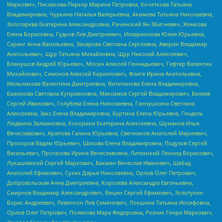
Маркович, Пислакова-Паркер Марина Петровна, Кочеткова Татьяна
Владимировна, Чуркина Наталья Валерьевна, Акимова Татьяна Николаевна,
Золотарева Екатерина Александровна, Рачинский Ян Збигневич, Жемкова
Елена Борисовна, Гудков Лев Дмитриевич, Илларионова Юлия Юрьевна,
Саранг Анна Васильевна, Захарова Светлана Сергеевна, Аверин Владимир
Анатольевич, Щур Татьяна Михайловна, Щур Николай Алексеевич,
Блинушов Андрей Юрьевич, Мосин Алексей Геннадьевич, Гефтер Валентин
Михайлович, Симонов Алексей Кириллович, Флиге Ирина Анатольевна,
Мельникова Валентина Дмитриевна, Вититинова Елена Владимировна,
Баженова Светлана Куприяновна, Максимов Сергей Владимирович, Беляев
Сергей Иванович, Голубева Елена Николаевна, Ганнушкина Светлана
Алексеевна, Закс Елена Владимировна, Буртина Елена Юрьевна, Гендель
Людмила Залмановна, Кокорина Екатерина Алексеевна, Шуманов Илья
Вячеславович, Арапова Галина Юрьевна, Свечников Анатолий Мариевич,
Прохоров Вадим Юрьевич, Шахова Елена Владимировна, Подузов Сергей
Васильевич, Протасова Ирина Вячеславовна, Литинский Леонид Борисович,
Лукашевский Сергей Маркович, Бахмин Вячеслав Иванович, Шабад
Анатолий Ефимович, Сухих Дарья Николаевна, Орлов Олег Петрович,
Добровольская Анна Дмитриевна, Королева Александра Евгеньевна,
Смирнов Владимир Александрович, Вицин Сергей Ефимович, Золотухин
Борис Андреевич, Левинсон Лев Семенович, Локшина Татьяна Иосифовна,
Орлов Олег Петрович, Полякова Мара Федоровна, Резник Генри Маркович,