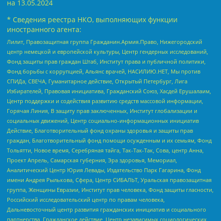
на
13.05.2024
* Сведения реестра НКО, выполняющих функции
иностранного агента:
Лилит, Правозащитная группа Гражданин.Армия.Право, Нижегородский
центр немецкой и европейской культуры, Центр гендерных исследований,
Фонд защиты прав граждан Штаб, Институт права и публичной политики,
Фонд борьбы с коррупцией, Альянс врачей, НАСИЛИЮ.НЕТ, Мы против
СПИДа, СВЕЧА, Гуманитарное действие, Открытый Петербург, Лига
Избирателей, Правовая инициатива, Гражданский Союз, Хасдей Ерушалаим,
Центр поддержки и содействия развитию средств массовой информации,
Горячая Линия, В защиту прав заключенных, Институт глобализации и
социальных движений, Центр социально-информационных инициатив
Действие, Благотворительный фонд охраны здоровья и защиты прав
граждан, Благотворительный фонд помощи осужденным и их семьям, Фонд
Тольятти, Новое время, Серебряная тайга, Так-Так-Так, Сова, центр Анна,
Проект Апрель, Самарская губерния, Эра здоровья, Мемориал,
Аналитический Центр Юрия Левады, Издательство Парк Гагарина, Фонд
имени Андрея Рылькова, Сфера, Центр СИБАЛЬТ, Уральская правозащитная
группа, Женщины Евразии, Институт прав человека, Фонд защиты гласности,
Российский исследовательский центр по правам человека,
Дальневосточный центр развития гражданских инициатив и социального
партнерства, Гражданское действие, Центр независимых социологических