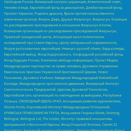
Свободная Россия, Всемирный конгресс украинцев, Атлантический совет,
Человек в беде, Европейский фонд за демократию, Джеймстаунский фонд,
Прожект Хармони, Родники дракона, Врачи против насильственного
извлечения органов, Фалунь Дафа, Друзья Фалуньгун, Фалуньгун, Коалиция
по расследованию преследования в отношении Фалуньгун в Китае,
Всемирная организация по расследованию преследований Фалуньгун,
Пражский гражданский центр, Ассоциация школ политических
исследований при Совете Европы, Центр либеральной современности,
Форум русскоязычных европейцев, Немецко-русский обмен, Бард колледж,
Европейский выбор, Фонд Ходорковского, Оксфордский российский фонд,
Фонд Будущее России, Компания свободы информации, Проект Медиа,
Международное партнерство за права человека, Духовное Управление
Евангельских Христиан Украинской Христианской Церкви, Новое
Поколение, Духовное Учебное Заведение Международный Библейский
Колледж, Международное христианское движение, Всемирный Институт
Саентологических Предприятий, Церковь Духовной Технологии,
Европейская сеть организаций по наблюдению за выборами, Республика
Польша, СВОБОДНЫЙ ИДЕЛЬ-УРАЛ, Ассоциация развития журналистики,
IStories fonds, Королевский Институт Международных Отношений,
КРИМСЬКА ПРАВОЗАХИСНА ГРУПА, Фонд имени Генриха Бёлля, Stichting
Bellingcat, Bellingcat Ltd, The Insider, Институт правовой инициативы
Центральной и Восточной Европы, Фонд Открытой Эстонии, Calvert 22
Foundation, Канадский украинский конгресс, Институт Макдональда-Лорье,