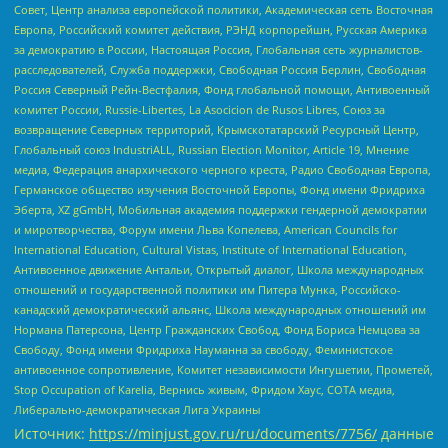
Совет, Центр анализа европейской политики, Академическая сеть Восточная
Европа, Российский комитет действия, РЭНД корпорейшн, Русская Америка
за демократию в России, Настоящая Россия, Глобальная сеть журналистов-
расследователей, Служба поддержки, Свободная Россия Берлин, Свободная
Россия Северный Рейн-Вестфалия, Фонд глобальной помощи, Антивоенный
комитет России, Russie-Libertes, La Asocicion de Rusos Libres, Союз за
возвращение Северных территорий, Крымскотатарский Ресурсный Центр,
Глобальный союз IndustriALL, Russian Election Monitor, Article 19, Мнение
медиа, Федерация анархического черного креста, Радио Свободная Европа,
Германское общество изучения Восточной Европы, Фонд имени Фридриха
Эберта, XZ gGmbH, Мобильная академия поддержки гендерной демократии
и миротворчества, Форум имени Льва Копелева, American Councils for
International Education, Cultural Vistas, Institute of International Education,
Антивоенное движение Антальи, Открытый диалог, Школа международных
отношений и государственной политики им Питера Мунка, Российско-
канадский демократический альянс, Школа международных отношений им
Нормана Патерсона, Центр Гражданских Свобод, Фонд Бориса Немцова за
Свободу, Фонд имени Фридриха Науманна за свободу, Феминистское
антивоенное сопротивление, Комитет независимости Ингушетии, Прометей,
Stop Occupation of Karelia, Вернись живым, Фридом Хаус, СОТА медиа,
Либерально-демократическая Лига Украины
Источник:
https://minjust.gov.ru/ru/documents/7756/
данные