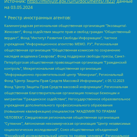
Источник:
https://minjust.gov.ru/ru/documents/7822/
данные
на
03.05.2024
* Реестр иностранных агентов:
Калининградская региональная общественная организация "Экозащита!-Женсовет", Фонд содействия защите прав и свобод граждан "Общественный вердикт", Фонд "Институт Развития Свободы Информации", Частное учреждение "Информационное агентство МЕМО. РУ", Региональная общественная организация "Общественная комиссия по сохранению наследия академика Сахарова", Фонд поддержки свободы прессы, Санкт-Петербургская общественная правозащитная организация "Гражданский контроль", Межрегиональная общественная организация "Информационно-просветительский центр "Мемориал", Региональный Фонд "Центр Защиты Прав Средств Массовой Информации", с 05.12.2023 Фонд "Центр Защиты Прав Средств массовой информации", Региональная общественная благотворительная организация помощи беженцам и мигрантам "Гражданское содействие", Негосударственное образовательное учреждение дополнительного профессионального образования (повышение квалификации) специалистов "АКАДЕМИЯ ПО ПРАВАМ ЧЕЛОВЕКА", Свердловская региональная общественная организация "Сутяжник", Автономная некоммерческая организация "Центр независимых социологических исследований", Союз общественных объединений "Российский исследовательский центр по правам человека", Региональное общественное учреждение научно-информационный центр "МЕМОРИАЛ", Некоммерческая организация "Фонд защиты гласности", Автономная некоммерческая организация "Институт прав человека", Городская общественная организация "Екатеринбургское общество "МЕМОРИАЛ", Городская общественная организация "Рязанское историко-просветительское и правозащитное общество "Мемориал" (Рязанский Мемориал), Челябинский региональный орган общественной самодеятельности – женское общественное объединение "Женщины Евразии", Челябинский региональный орган общественной самодеятельности "Уральская правозащитная группа", Фонд содействия защите здоровья и социальной справедливости имени Андрея Рылькова, Автономная Некоммерческая Организация "Аналитический Центр Юрия Левады", Автономная некоммерческая организация социальной поддержки населения "Проект Апрель", Региональная общественная организация помощи женщинам и детям, находящимся в кризисной ситуации "Информационно-методический центр "Анна", Фонд содействия развитию массовых коммуникаций и правовому просвещению "Так-так-Так", Фонд содействия устойчивому развитию "Серебряная тайга", Свердловский региональный общественный фонд социальных проектов "Новое время", "Idel.Реалии", Кавказ.Реалии, Крым.Реалии, Телеканал Настоящее Время, Татаро-башкирская служба Радио Свобода (Azatliq Radiosi), Радио Свободная Европа/Радио Свобода (PCE/PC), "Сибирь.Реалии", "Фактограф", Благотворительный фонд помощи осужденным и их семьям, Автономная некоммерческая организация "Институт глобализации и социальных движений", Фонд "В защиту прав заключенных", Частное учреждение "Центр поддержки и содействия развитию средств массовой информации", Пензенский региональный общественный благотворительный фонд "Гражданский союз", "Север.Реалии", Некоммерческая организация Фонд "Правовая инициатива", Общество с ограниченной ответственностью "Радио Свободная Европа/Радио Свобода", Чешское информационное агентство "MEDIUM-ORIENT", Красноярская региональная общественная организация "Мы против СПИДа", Камалягин Денис Николаевич, Маркелов Сергей Евгеньевич, Пономарев Лев Александрович, Савицкая Людмила Алексеевна, Автономная некоммерческая организация "Центр по работе с проблемой насилия "НАСИЛИЮ.НЕТ", Межрегиональный профессиональный союз работников здравоохранения "Альянс врачей", Юридическое лицо, зарегистрированное в Латвийской Республике, SIA "Medusa Project" (регистрационный номер 40103797863, дата регистрации 10.06.2014), Некоммерческая организация "Фонд по борьбе с коррупцией", Автономная некоммерческая организация "Институт права и публичной политики", Баданин Роман Сергеевич, Гликин Максим Александрович, Железнова Мария Михайловна, Лукьянова Юлия Сергеевна, Маетная Елизавета Витальевна, Маняхин Петр Борисович, Чуракова Ольга Владимировна, Ярош Юлия Петровна, Юридическое лицо "The Insider SIA", зарегистрированное в Риге, Латвийская Республика (дата регистрации 26.06.2015), являющееся администратором доменного имени интернет-издания "The Insider SIA", https://theins.ru, Постернак Алексей Евгеньевич, Рубин Михаил Аркадьевич, Анин Роман Александрович, Юридическое лицо Istories fonds, зарегистрированное в Латвийской Республике (регистрационный номер 50008295751, дата регистрации 24.02.2020), Великовский Дмитрий Александрович, Долинина Ирина Николаевна, Мароховская Алеся Алексеевна, Шлейнов Роман Юрьевич, Шмагун Олеся Валентиновна, Общество с ограниченной ответственностью "Альтаир 2021", Общество с ограниченной ответственностью "Вега 2021", Общество с ограниченной ответственностью "Главный редактор 2021", Общество с ограниченной ответственностью "Ромашки монолит", Важенков Артем Валерьевич, Ивановская областная общественная организация "Центр гендерных исследований", Гурман Юрий Альбертович, Медиапроект "ОВД-Инфо", Егоров Владимир Владимирович, Жилинский Владимир Александрович, Общество с ограниченной ответственностью "ЗП", Иванова София Юрьевна, Карезина Инна Павловна, Кильтау Екатерина Викторовна, Петров Алексей Викторович, Пискунов Сергей Евгеньевич, Смирнов Сергей Сергеевич, Тихонов Михаил Сергеевич, Общество с ограниченной ответственностью "ЖУРНАЛИСТ-ИНОСТРАННЫЙ АГЕНТ", Арапова Галина Юрьевна, Вольтская Татьяна Анатольевна, Американская компания "Mason G.E.S. Anonymous Foundation" (США), являющаяся владельцем интернет-издания https://mnews.world/, Компания "Stichting Bellingcat", зарегистрированная в Нидерландах (дата регистрации 11.07.2018), Захаров Андрей Вячеславович, Клепиковская Екатерина Дмитриевна, Общество с ограниченной ответственностью "МЕМО", Перл Роман Александрович, Симонов Евгений Алексеевич, Соловьева Елена Анатольевна, Сотников Даниил Владимирович, Сурначева Елизавета Дмитриевна, Автономная некоммерческая организация по защите прав человека и информированию населения "Якутия – Наше Мнение", Общество с ограниченной ответственностью "Москоу диджитал медиа", с 26.01.2023 Общество с ограниченной ответственностью "Чайка Белые сады", Ветошкина Валерия Валерьевна, Заговора Максим Александрович, Межрегиональное общественное движение "Российская ЛГБТ - сеть", Оленичев Максим Владимирович, Павлов Иван Юрьевич, Скворцова Елена Сергеевна, Общество с ограниченной ответственностью "Как бы инагент", Кочетков Игорь Викторович, Общество с ограниченной ответственностью "Честные выборы", Еланчик Олег Александрович, Общество с ограниченной ответственностью "Нобелевский призыв", Гималова Регина Эмилевна, Григорьев Андрей Валерьевич, Григорьева Алина Александровна, Ассоциация по содействию защите прав призывников, альтернативнослужащих и военнослужащих "Правозащитная группа "Гражданин.Армия.Право", Хисамова Регина Фаритовна, Автономная некоммерческая организация по реализации социально-правовых программ "Лилит", Дальневосточное общественное движение "Маяк", Санкт-Петербургская ЛГБТ-инициативная группа "Выход", Инициативная группа ЛГБТ+ "Реверс", Алексеев Андрей Викторович, Бекбулатова Таисия Львовна, Беляев Иван Михайлович, Владыкина Елена Сергеевна, Гельман Марат Александрович, Никульшина Вероника Юрьевна, Толоконникова Надежда Андреевна, Шендерович Виктор Анатольевич, Общество с ограниченной ответственностью "Данное сообщение", Общество с ограниченной ответственностью Издательский дом "Новая глава", Айнбиндер Александра Александровна, Московский комьюнити-центр для ЛГБТ+инициатив, Благотворительный фонд развития филантропии, Deutsche Welle (Германия, Kurt-Schumacher-Strasse 3, 53113 Bonn), Борзунова Мария Михайловна, Воробьев Виктор Викторович, Голубева Анна Львовна, Константинова Алла Михайловна, Малкова Ирина Владимировна, Мурадов Мурад Абдулгалимович, Осетинская Елизавета Николаевна, Понасенков Евгений Николаевич, Ганапольский Матвей Юрьевич, Киселев Евгений Алексеевич, Борухович Ирина Григорьевна, Дремин Иван Тимофеевич, Дубровский Дмитрий Викторович, Красноярская региональная общественная организация поддержки и развития альтернативных образовательных технологий и межкультурных коммуникаций "ИНТЕРРА", Маяковская Екатерина Алексеевна, Фейгин Марк Захарович, Филимонов Андрей Викторович, Дзугкоева Регина Николаевна, Доброхотов Роман Александрович, Дудь Юрий Александрович, Елкин Сергей Владимирович, Кругликов Кирилл Игоревич, Сабунаева Мария Леонидовна, Семенов Алексей Владимирович, Шаинян Карен Багратович, Шульман Екатерина Михайловна, Асафьев Артур Валерьевич, Вахштайн Виктор Семенович, Венедиктов Алексей Алексеевич, Лушникова Екатерина Евгеньевна, Волков Леонид Михайлович, Невзоров Александр Глебович, Пархоменко Сергей Борисович, Сироткин Ярослав Николаевич, Кара-Мурза Владимир Владимирович, Баранова Наталья Владимировна, Гозман Леонид Яковлевич, Кагарлицкий Борис Юльевич, Климарев Михаил Валерьевич, Милов Владимир Станиславович, Автономная некоммерческая организация Краснодарский центр современного искусства "Типография", Моргенштерн Алишер Тагирович, Соболь Любовь Эдуардовна, Общество с ограниченной ответственностью "ЛИЗА НОРМ", Каспаров Гарри Кимович, Ходорковский Михаил Борисович, Общество с ограниченной ответственностью "Апрельские тезисы", Данилович Ирина Брониславовна, Кашин Олег Владимирович, Петров Николай Владимирович, Пивоваров Алексей Владимирович, Соколов Михаил Владимирович, Цветкова Юлия Владимировна, Чичваркин Евгений Александрович, Комитет против пыток/Команда против пыток, Общество с ограниченной ответственностью "Первый научный", Общество с ограниченной ответственностью "Вертолет и ко", Белоцерковская Вероника Борисовна, Кац Максим Евгеньевич, Лазарева Татьяна Юрьевна, Шаведдинов Руслан Табризович, Яшин Илья Валерьевич, Общество с ограниченной ответственностью "Иноагент ААВ", Алешковский Дмитрий Петрович, Альбац Евгения Марковна, Быков Дмитрий Львович, Галямина Юлия Евгеньевна, Лойко Сергей Леонидович, Мартынов Кирилл Константинович, Медведев Сергей Александрович, Крашенинников Федор Геннадиевич, Гордеева Катерина Вл