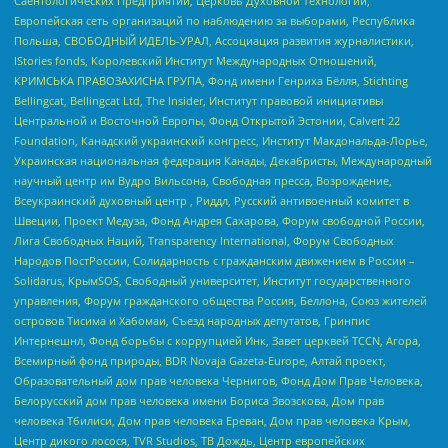
Саентологических Предприятий, Церковь Духовной Технологии,
Европейская сеть организаций по наблюдению за выборами, Республика
Польша, СВОБОДНЫЙ ИДЕЛЬ-УРАЛ, Ассоциация развития журналистики,
IStories fonds, Королевский Институт Международных Отношений,
КРИМСЬКА ПРАВОЗАХИСНА ГРУПА, Фонд имени Генриха Бёлля, Stichting
Bellingcat, Bellingcat Ltd, The Insider, Институт правовой инициативы
Центральной и Восточной Европы, Фонд Открытой Эстонии, Calvert 22
Foundation, Канадский украинский конгресс, Институт Макдональда-Лорье,
Украинская национальная федерация Канады, Декабристы, Международный
научный центр им Вудро Вильсона, Свободная пресса, Возрождение,
Всеукраинский духовный центр , Риддл, Русский антивоенный комитет в
Швеции, Проект Медуза, Фонд Андрея Сахарова, Форум свободной России,
Лига Свободных Наций, Transparеncy International, Форум Свободных
Народов ПостРоссии, Солидарность с гражданским движением в России –
Solidarus, КрымSOS, Свободный университет, Институт государственного
управления, Форум гражданского общества Россия, Беллона, Союз жителей
островов Тисима и Хабомаи, Съезд народных депутатов, Гринпис
Интернешнл, Фонд борьбы с коррупцией Инк, Завет церквей TCCN, Агора,
Всемирный фонд природы, BDR Novaja Gazeta-Europe, Алтай проект,
Образовательный дом прав человека Чернигов, Фонд Дом Прав Человека,
Белорусский дом прав человека имени Бориса Звозскова, Дом прав
человека Тбилиси, Дом прав человека Ереван, Дом прав человека Крым,
Центр дикого лосося, TVR Studios, ТВ Дождь, Центр европейских