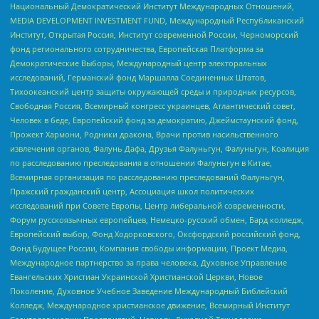
Национальный Демократический Институт Международных Отношений,
MEDIA DEVELOPMENT INVESTMENT FUND, Международный Республиканский
Институт, Открытая Россия, Институт современной России, Черноморский
фонд регионального сотрудничества, Европейская Платформа за
Демократические Выборы, Международный центр электоральных
исследований, Германский фонд Маршалла Соединенных Штатов,
Тихоокеанский центр защиты окружающей среды и природных ресурсов,
Свободная Россия, Всемирный конгресс украинцев, Атлантический совет,
Человек в беде, Европейский фонд за демократию, Джеймстаунский фонд,
Прожект Хармони, Родники дракона, Врачи против насильственного
извлечения органов, Фалунь Дафа, Друзья Фалуньгун, Фалуньгун, Коалиция
по расследованию преследования в отношении Фалуньгун в Китае,
Всемирная организация по расследованию преследований Фалуньгун,
Пражский гражданский центр, Ассоциация школ политических
исследований при Совете Европы, Центр либеральной современности,
Форум русскоязычных европейцев, Немецко-русский обмен, Бард колледж,
Европейский выбор, Фонд Ходорковского, Оксфордский российский фонд,
Фонд Будущее России, Компания свободы информации, Проект Медиа,
Международное партнерство за права человека, Духовное Управление
Евангельских Христиан Украинской Христианской Церкви, Новое
Поколение, Духовное Учебное Заведение Международный Библейский
Колледж, Международное христианское движение, Всемирный Институт