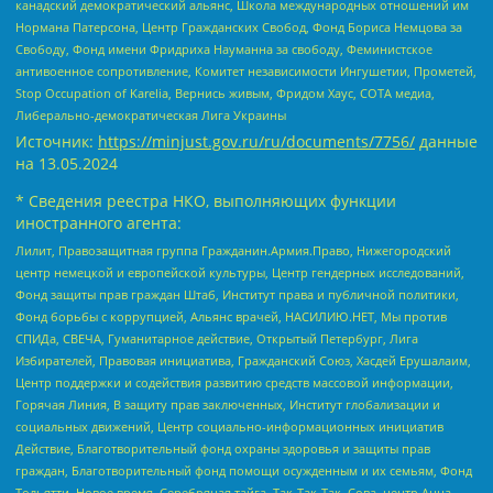
канадский демократический альянс, Школа международных отношений им
Нормана Патерсона, Центр Гражданских Свобод, Фонд Бориса Немцова за
Свободу, Фонд имени Фридриха Науманна за свободу, Феминистское
антивоенное сопротивление, Комитет независимости Ингушетии, Прометей,
Stop Occupation of Karelia, Вернись живым, Фридом Хаус, СОТА медиа,
Либерально-демократическая Лига Украины
Источник:
https://minjust.gov.ru/ru/documents/7756/
данные
на
13.05.2024
* Сведения реестра НКО, выполняющих функции
иностранного агента:
Лилит, Правозащитная группа Гражданин.Армия.Право, Нижегородский
центр немецкой и европейской культуры, Центр гендерных исследований,
Фонд защиты прав граждан Штаб, Институт права и публичной политики,
Фонд борьбы с коррупцией, Альянс врачей, НАСИЛИЮ.НЕТ, Мы против
СПИДа, СВЕЧА, Гуманитарное действие, Открытый Петербург, Лига
Избирателей, Правовая инициатива, Гражданский Союз, Хасдей Ерушалаим,
Центр поддержки и содействия развитию средств массовой информации,
Горячая Линия, В защиту прав заключенных, Институт глобализации и
социальных движений, Центр социально-информационных инициатив
Действие, Благотворительный фонд охраны здоровья и защиты прав
граждан, Благотворительный фонд помощи осужденным и их семьям, Фонд
Тольятти, Новое время, Серебряная тайга, Так-Так-Так, Сова, центр Анна,