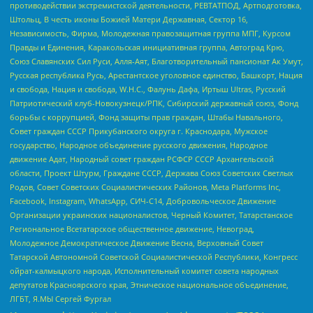
противодействии экстремистской деятельности, РЕВТАТПОД, Артподготовка,
Штольц, В честь иконы Божией Матери Державная, Сектор 16,
Независимость, Фирма, Молодежная правозащитная группа МПГ, Курсом
Правды и Единения, Каракольская инициативная группа, Автоград Крю,
Союз Славянских Сил Руси, Алля-Аят, Благотворительный пансионат Ак Умут,
Русская республика Русь, Арестантское уголовное единство, Башкорт, Нация
и свобода, Нация и свобода, W.H.С., Фалунь Дафа, Иртыш Ultras, Русский
Патриотический клуб-Новокузнецк/РПК, Сибирский державный союз, Фонд
борьбы с коррупцией, Фонд защиты прав граждан, Штабы Навального,
Совет граждан СССР Прикубанского округа г. Краснодара, Мужское
государство, Народное объединение русского движения, Народное
движение Адат, Народный совет граждан РСФСР СССР Архангельской
области, Проект Штурм, Граждане СССР, Держава Союз Советских Светлых
Родов, Совет Советских Социалистических Районов, Meta Platforms Inc,
Facebook, Instagram, WhatsApp, СИЧ-С14, Добровольческое Движение
Организации украинских националистов, Черный Комитет, Татарстанское
Региональное Всетатарское общественное движение, Невоград,
Молодежное Демократическое Движение Весна, Верховный Совет
Татарской Автономной Советской Социалистической Республики, Конгресс
ойрат-калмыцкого народа, Исполнительный комитет совета народных
депутатов Красноярского края, Этническое национальное объединение,
ЛГБТ, Я.МЫ Сергей Фургал