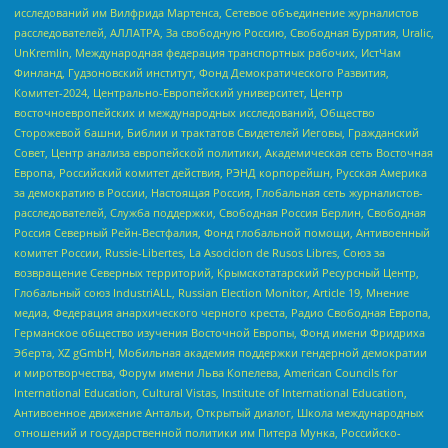
исследований им Вилфрида Мартенса, Сетевое объединение журналистов
расследователей, АЛЛАТРА, За свободную Россию, Свободная Бурятия, Uralic,
UnKremlin, Международная федерация транспортных рабочих, ИстЧам
Финланд, Гудзоновский институт, Фонд Демократического Развития,
Комитет-2024, Центрально-Европейский университет, Центр
восточноевропейских и международных исследований, Общество
Сторожевой башни, Библии и трактатов Свидетелей Иеговы, Гражданский
Совет, Центр анализа европейской политики, Академическая сеть Восточная
Европа, Российский комитет действия, РЭНД корпорейшн, Русская Америка
за демократию в России, Настоящая Россия, Глобальная сеть журналистов-
расследователей, Служба поддержки, Свободная Россия Берлин, Свободная
Россия Северный Рейн-Вестфалия, Фонд глобальной помощи, Антивоенный
комитет России, Russie-Libertes, La Asocicion de Rusos Libres, Союз за
возвращение Северных территорий, Крымскотатарский Ресурсный Центр,
Глобальный союз IndustriALL, Russian Election Monitor, Article 19, Мнение
медиа, Федерация анархического черного креста, Радио Свободная Европа,
Германское общество изучения Восточной Европы, Фонд имени Фридриха
Эберта, XZ gGmbH, Мобильная академия поддержки гендерной демократии
и миротворчества, Форум имени Льва Копелева, American Councils for
International Education, Cultural Vistas, Institute of International Education,
Антивоенное движение Антальи, Открытый диалог, Школа международных
отношений и государственной политики им Питера Мунка, Российско-