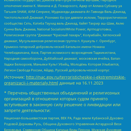
ополчение имени К. Минина и Д. Пожарского, Аджр от Аллаха Субхану уа
Тагьаля SHAM, АУМ Синрике, Муджахеды джамаата Ат-Тавхида Валь-Джихад,
Чистопольский Джамаат, Рохнамо ба суи давлати исломи, Террористическое
сообщество Сеть, Катиба Таухид валь-Джихад, Хайят Тахрир аш-Шам, Ахлю
Сунна Валь Джамаа, National Socialism/White Power, Артподготовка,
Религиозная группа “Джамаат “Красный пахарь”, Колумбайн, Хатлонский
джамаат, Мусульманская религиозная группа п. Кушкуль г. Оренбург,
Крымско-татарский добровольческий батальон имени Номана
Челебиджихана, Азов, Партия исламского возрождения Таджикистана,
Народная самооборона, Дуббайский джамаат, московская ячейка, Батал-
Хаджи Белхороев, Маньяки Культ Убийц, Молодёжь Которая Улыбается,
Легион Свобода России, Айдар, Русский добровольческий корпус
Источник:
http://nac.gov.ru/terroristicheskie-i-ekstremistskie-
organizacii-i-materialy.html
данные на
16.11.2023
* Перечень общественных объединений и религиозных
организаций в отношении которых судом принято
вступившее в законную силу решение о ликвидации или
запрете деятельности:
Национал-большевистская партия, ВЕК РА, Рада земли Кубанской Духовно
Родовой Державы Русь, Община Духовного Управления Асгардской Веси
Беловодья, Славянская Община Капища Веды Перуна, Мужская Духовная