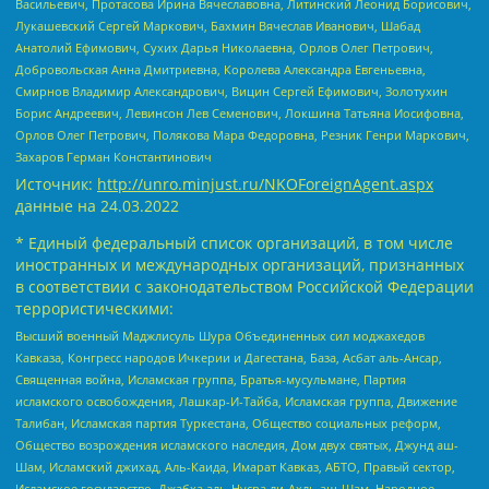
Васильевич, Протасова Ирина Вячеславовна, Литинский Леонид Борисович,
Лукашевский Сергей Маркович, Бахмин Вячеслав Иванович, Шабад
Анатолий Ефимович, Сухих Дарья Николаевна, Орлов Олег Петрович,
Добровольская Анна Дмитриевна, Королева Александра Евгеньевна,
Смирнов Владимир Александрович, Вицин Сергей Ефимович, Золотухин
Борис Андреевич, Левинсон Лев Семенович, Локшина Татьяна Иосифовна,
Орлов Олег Петрович, Полякова Мара Федоровна, Резник Генри Маркович,
Захаров Герман Константинович
Источник:
http://unro.minjust.ru/NKOForeignAgent.aspx
данные на
24.03.2022
* Единый федеральный список организаций, в том числе
иностранных и международных организаций, признанных
в соответствии с законодательством Российской Федерации
террористическими:
Высший военный Маджлисуль Шура Объединенных сил моджахедов
Кавказа, Конгресс народов Ичкерии и Дагестана, База, Асбат аль-Ансар,
Священная война, Исламская группа, Братья-мусульмане, Партия
исламского освобождения, Лашкар-И-Тайба, Исламская группа, Движение
Талибан, Исламская партия Туркестана, Общество социальных реформ,
Общество возрождения исламского наследия, Дом двух святых, Джунд аш-
Шам, Исламский джихад, Аль-Каида, Имарат Кавказ, АБТО, Правый сектор,
Исламское государство, Джабха аль-Нусра ли-Ахль аш-Шам, Народное