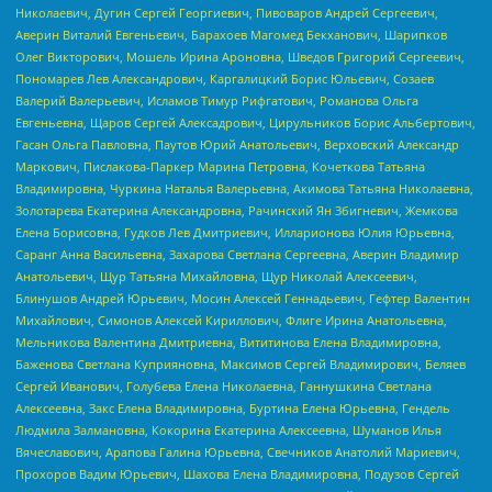
Николаевич, Дугин Сергей Георгиевич, Пивоваров Андрей Сергеевич,
Аверин Виталий Евгеньевич, Барахоев Магомед Бекханович, Шарипков
Олег Викторович, Мошель Ирина Ароновна, Шведов Григорий Сергеевич,
Пономарев Лев Александрович, Каргалицкий Борис Юльевич, Созаев
Валерий Валерьевич, Исламов Тимур Рифгатович, Романова Ольга
Евгеньевна, Щаров Сергей Алексадрович, Цирульников Борис Альбертович,
Гасан Ольга Павловна, Паутов Юрий Анатольевич, Верховский Александр
Маркович, Пислакова-Паркер Марина Петровна, Кочеткова Татьяна
Владимировна, Чуркина Наталья Валерьевна, Акимова Татьяна Николаевна,
Золотарева Екатерина Александровна, Рачинский Ян Збигневич, Жемкова
Елена Борисовна, Гудков Лев Дмитриевич, Илларионова Юлия Юрьевна,
Саранг Анна Васильевна, Захарова Светлана Сергеевна, Аверин Владимир
Анатольевич, Щур Татьяна Михайловна, Щур Николай Алексеевич,
Блинушов Андрей Юрьевич, Мосин Алексей Геннадьевич, Гефтер Валентин
Михайлович, Симонов Алексей Кириллович, Флиге Ирина Анатольевна,
Мельникова Валентина Дмитриевна, Вититинова Елена Владимировна,
Баженова Светлана Куприяновна, Максимов Сергей Владимирович, Беляев
Сергей Иванович, Голубева Елена Николаевна, Ганнушкина Светлана
Алексеевна, Закс Елена Владимировна, Буртина Елена Юрьевна, Гендель
Людмила Залмановна, Кокорина Екатерина Алексеевна, Шуманов Илья
Вячеславович, Арапова Галина Юрьевна, Свечников Анатолий Мариевич,
Прохоров Вадим Юрьевич, Шахова Елена Владимировна, Подузов Сергей