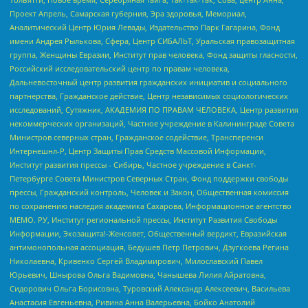
Проект Апрель, Самарская губерния, Эра здоровья, Мемориал,
Аналитический Центр Юрия Левады, Издательство Парк Гагарина, Фонд
имени Андрея Рылькова, Сфера, Центр СИБАЛЬТ, Уральская правозащитная
группа, Женщины Евразии, Институт прав человека, Фонд защиты гласности,
Российский исследовательский центр по правам человека,
Дальневосточный центр развития гражданских инициатив и социального
партнерства, Гражданское действие, Центр независимых социологических
исследований, Сутяжник, АКАДЕМИЯ ПО ПРАВАМ ЧЕЛОВЕКА, Центр развития
некоммерческих организаций, Частное учреждение в Калининграде Совета
Министров северных стран, Гражданское содействие, Трансперенси
Интернешнл-Р, Центр Защиты Прав Средств Массовой Информации,
Институт развития прессы - Сибирь, Частное учреждение в Санкт-
Петербурге Совета Министров Северных Стран, Фонд поддержки свободы
прессы, Гражданский контроль, Человек и Закон, Общественная комиссия
по сохранению наследия академика Сахарова, Информационное агентство
МЕМО. РУ, Институт региональной прессы, Институт Развития Свободы
Информации, Экозащита!-Женсовет, Общественный вердикт, Евразийская
антимонопольная ассоциация, Бедушев Петр Петрович, Дзугкоева Регина
Николаевна, Кривенко Сергей Владимирович, Милославский Павел
Юрьевич, Шнырова Ольга Вадимовна, Чанышева Лилия Айратовна,
Сидорович Ольга Борисовна, Туровский Александр Алексеевич, Васильева
Анастасия Евгеньевна, Ривина Анна Валерьевна, Бойко Анатолий