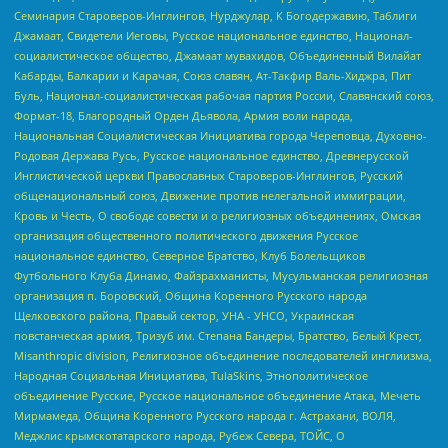
Семинария Староверов-Инглингов, Нурджулар, К Богодержавию, Таблиги
Джамаат, Свидетели Иеговы, Русское национальное единство, Национал-
социалистическое общество, Джамаат мувахидов, Объединенный Вилайат
Кабарды, Балкарии и Карачая, Союз славян, Ат-Такфир Валь-Хиджра, Пит
Буль, Национал-социалистическая рабочая партия России, Славянский союз,
Формат-18, Благородный Орден Дьявола, Армия воли народа,
Национальная Социалистическая Инициатива города Череповца, Духовно-
Родовая Держава Русь, Русское национальное единство, Древнерусской
Инглистической церкви Православных Староверов-Инглингов, Русский
общенациональный союз, Движение против нелегальной иммиграции,
Кровь и Честь, О свободе совести и о религиозных объединениях, Омская
организация общественного политического движения Русское
национальное единство, Северное Братство, Клуб Болельщиков
Футбольного Клуба Динамо, Файзрахманисты, Мусульманская религиозная
организация п. Боровский, Община Коренного Русского народа
Щелковского района, Правый сектор, УНА - УНСО, Украинская
повстанческая армия, Тризуб им. Степана Бандеры, Братство, Белый Крест,
Misanthropic division, Религиозное объединение последователей инглиизма,
Народная Социальная Инициатива, TulaSkins, Этнополитическое
объединение Русские, Русское национальное объединение Атака, Мечеть
Мирмамеда, Община Коренного Русского народа г. Астрахани, ВОЛЯ,
Меджлис крымскотатарского народа, Рубеж Севера, ТОЙС, О