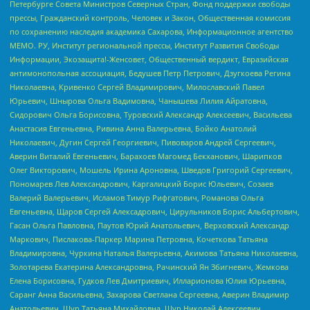
Петербурге Совета Министров Северных Стран, Фонд поддержки свободы
прессы, Гражданский контроль, Человек и Закон, Общественная комиссия
по сохранению наследия академика Сахарова, Информационное агентство
МЕМО. РУ, Институт региональной прессы, Институт Развития Свободы
Информации, Экозащита!-Женсовет, Общественный вердикт, Евразийская
антимонопольная ассоциация, Бедушев Петр Петрович, Дзугкоева Регина
Николаевна, Кривенко Сергей Владимирович, Милославский Павел
Юрьевич, Шнырова Ольга Вадимовна, Чанышева Лилия Айратовна,
Сидорович Ольга Борисовна, Туровский Александр Алексеевич, Васильева
Анастасия Евгеньевна, Ривина Анна Валерьевна, Бойко Анатолий
Николаевич, Дугин Сергей Георгиевич, Пивоваров Андрей Сергеевич,
Аверин Виталий Евгеньевич, Барахоев Магомед Бекханович, Шарипков
Олег Викторович, Мошель Ирина Ароновна, Шведов Григорий Сергеевич,
Пономарев Лев Александрович, Каргалицкий Борис Юльевич, Созаев
Валерий Валерьевич, Исламов Тимур Рифгатович, Романова Ольга
Евгеньевна, Щаров Сергей Алексадрович, Цирульников Борис Альбертович,
Гасан Ольга Павловна, Паутов Юрий Анатольевич, Верховский Александр
Маркович, Пислакова-Паркер Марина Петровна, Кочеткова Татьяна
Владимировна, Чуркина Наталья Валерьевна, Акимова Татьяна Николаевна,
Золотарева Екатерина Александровна, Рачинский Ян Збигневич, Жемкова
Елена Борисовна, Гудков Лев Дмитриевич, Илларионова Юлия Юрьевна,
Саранг Анна Васильевна, Захарова Светлана Сергеевна, Аверин Владимир
Анатольевич, Щур Татьяна Михайловна, Щур Николай Алексеевич,