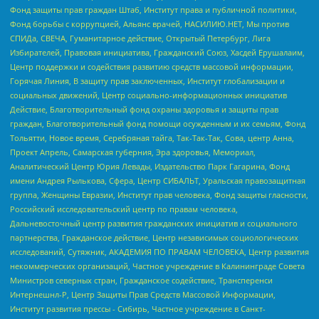
Фонд защиты прав граждан Штаб, Институт права и публичной политики,
Фонд борьбы с коррупцией, Альянс врачей, НАСИЛИЮ.НЕТ, Мы против
СПИДа, СВЕЧА, Гуманитарное действие, Открытый Петербург, Лига
Избирателей, Правовая инициатива, Гражданский Союз, Хасдей Ерушалаим,
Центр поддержки и содействия развитию средств массовой информации,
Горячая Линия, В защиту прав заключенных, Институт глобализации и
социальных движений, Центр социально-информационных инициатив
Действие, Благотворительный фонд охраны здоровья и защиты прав
граждан, Благотворительный фонд помощи осужденным и их семьям, Фонд
Тольятти, Новое время, Серебряная тайга, Так-Так-Так, Сова, центр Анна,
Проект Апрель, Самарская губерния, Эра здоровья, Мемориал,
Аналитический Центр Юрия Левады, Издательство Парк Гагарина, Фонд
имени Андрея Рылькова, Сфера, Центр СИБАЛЬТ, Уральская правозащитная
группа, Женщины Евразии, Институт прав человека, Фонд защиты гласности,
Российский исследовательский центр по правам человека,
Дальневосточный центр развития гражданских инициатив и социального
партнерства, Гражданское действие, Центр независимых социологических
исследований, Сутяжник, АКАДЕМИЯ ПО ПРАВАМ ЧЕЛОВЕКА, Центр развития
некоммерческих организаций, Частное учреждение в Калининграде Совета
Министров северных стран, Гражданское содействие, Трансперенси
Интернешнл-Р, Центр Защиты Прав Средств Массовой Информации,
Институт развития прессы - Сибирь, Частное учреждение в Санкт-