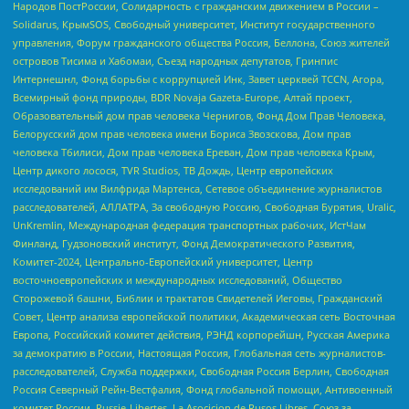
Народов ПостРоссии, Солидарность с гражданским движением в России –
Solidarus, КрымSOS, Свободный университет, Институт государственного
управления, Форум гражданского общества Россия, Беллона, Союз жителей
островов Тисима и Хабомаи, Съезд народных депутатов, Гринпис
Интернешнл, Фонд борьбы с коррупцией Инк, Завет церквей TCCN, Агора,
Всемирный фонд природы, BDR Novaja Gazeta-Europe, Алтай проект,
Образовательный дом прав человека Чернигов, Фонд Дом Прав Человека,
Белорусский дом прав человека имени Бориса Звозскова, Дом прав
человека Тбилиси, Дом прав человека Ереван, Дом прав человека Крым,
Центр дикого лосося, TVR Studios, ТВ Дождь, Центр европейских
исследований им Вилфрида Мартенса, Сетевое объединение журналистов
расследователей, АЛЛАТРА, За свободную Россию, Свободная Бурятия, Uralic,
UnKremlin, Международная федерация транспортных рабочих, ИстЧам
Финланд, Гудзоновский институт, Фонд Демократического Развития,
Комитет-2024, Центрально-Европейский университет, Центр
восточноевропейских и международных исследований, Общество
Сторожевой башни, Библии и трактатов Свидетелей Иеговы, Гражданский
Совет, Центр анализа европейской политики, Академическая сеть Восточная
Европа, Российский комитет действия, РЭНД корпорейшн, Русская Америка
за демократию в России, Настоящая Россия, Глобальная сеть журналистов-
расследователей, Служба поддержки, Свободная Россия Берлин, Свободная
Россия Северный Рейн-Вестфалия, Фонд глобальной помощи, Антивоенный
комитет России, Russie-Libertes, La Asocicion de Rusos Libres, Союз за