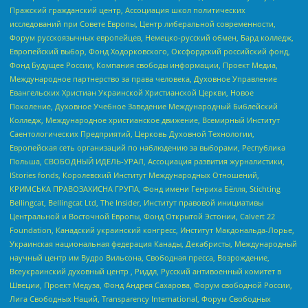
Пражский гражданский центр, Ассоциация школ политических
исследований при Совете Европы, Центр либеральной современности,
Форум русскоязычных европейцев, Немецко-русский обмен, Бард колледж,
Европейский выбор, Фонд Ходорковского, Оксфордский российский фонд,
Фонд Будущее России, Компания свободы информации, Проект Медиа,
Международное партнерство за права человека, Духовное Управление
Евангельских Христиан Украинской Христианской Церкви, Новое
Поколение, Духовное Учебное Заведение Международный Библейский
Колледж, Международное христианское движение, Всемирный Институт
Саентологических Предприятий, Церковь Духовной Технологии,
Европейская сеть организаций по наблюдению за выборами, Республика
Польша, СВОБОДНЫЙ ИДЕЛЬ-УРАЛ, Ассоциация развития журналистики,
IStories fonds, Королевский Институт Международных Отношений,
КРИМСЬКА ПРАВОЗАХИСНА ГРУПА, Фонд имени Генриха Бёлля, Stichting
Bellingcat, Bellingcat Ltd, The Insider, Институт правовой инициативы
Центральной и Восточной Европы, Фонд Открытой Эстонии, Calvert 22
Foundation, Канадский украинский конгресс, Институт Макдональда-Лорье,
Украинская национальная федерация Канады, Декабристы, Международный
научный центр им Вудро Вильсона, Свободная пресса, Возрождение,
Всеукраинский духовный центр , Риддл, Русский антивоенный комитет в
Швеции, Проект Медуза, Фонд Андрея Сахарова, Форум свободной России,
Лига Свободных Наций, Transparеncy International, Форум Свободных