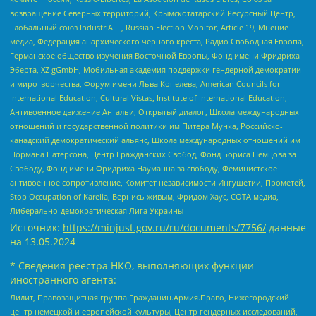
возвращение Северных территорий, Крымскотатарский Ресурсный Центр,
Глобальный союз IndustriALL, Russian Election Monitor, Article 19, Мнение
медиа, Федерация анархического черного креста, Радио Свободная Европа,
Германское общество изучения Восточной Европы, Фонд имени Фридриха
Эберта, XZ gGmbH, Мобильная академия поддержки гендерной демократии
и миротворчества, Форум имени Льва Копелева, American Councils for
International Education, Cultural Vistas, Institute of International Education,
Антивоенное движение Антальи, Открытый диалог, Школа международных
отношений и государственной политики им Питера Мунка, Российско-
канадский демократический альянс, Школа международных отношений им
Нормана Патерсона, Центр Гражданских Свобод, Фонд Бориса Немцова за
Свободу, Фонд имени Фридриха Науманна за свободу, Феминистское
антивоенное сопротивление, Комитет независимости Ингушетии, Прометей,
Stop Occupation of Karelia, Вернись живым, Фридом Хаус, СОТА медиа,
Либерально-демократическая Лига Украины
Источник:
https://minjust.gov.ru/ru/documents/7756/
данные
на
13.05.2024
* Сведения реестра НКО, выполняющих функции
иностранного агента:
Лилит, Правозащитная группа Гражданин.Армия.Право, Нижегородский
центр немецкой и европейской культуры, Центр гендерных исследований,