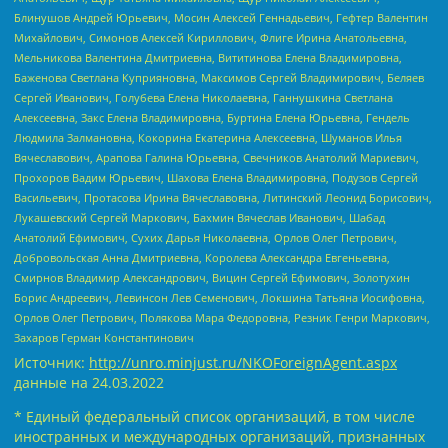
Блинушов Андрей Юрьевич, Мосин Алексей Геннадьевич, Гефтер Валентин
Михайлович, Симонов Алексей Кириллович, Флиге Ирина Анатольевна,
Мельникова Валентина Дмитриевна, Вититинова Елена Владимировна,
Баженова Светлана Куприяновна, Максимов Сергей Владимирович, Беляев
Сергей Иванович, Голубева Елена Николаевна, Ганнушкина Светлана
Алексеевна, Закс Елена Владимировна, Буртина Елена Юрьевна, Гендель
Людмила Залмановна, Кокорина Екатерина Алексеевна, Шуманов Илья
Вячеславович, Арапова Галина Юрьевна, Свечников Анатолий Мариевич,
Прохоров Вадим Юрьевич, Шахова Елена Владимировна, Подузов Сергей
Васильевич, Протасова Ирина Вячеславовна, Литинский Леонид Борисович,
Лукашевский Сергей Маркович, Бахмин Вячеслав Иванович, Шабад
Анатолий Ефимович, Сухих Дарья Николаевна, Орлов Олег Петрович,
Добровольская Анна Дмитриевна, Королева Александра Евгеньевна,
Смирнов Владимир Александрович, Вицин Сергей Ефимович, Золотухин
Борис Андреевич, Левинсон Лев Семенович, Локшина Татьяна Иосифовна,
Орлов Олег Петрович, Полякова Мара Федоровна, Резник Генри Маркович,
Захаров Герман Константинович
Источник:
http://unro.minjust.ru/NKOForeignAgent.aspx
данные на
24.03.2022
* Единый федеральный список организаций, в том числе
иностранных и международных организаций, признанных