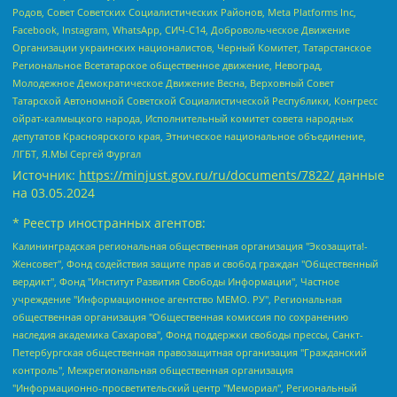
Родов, Совет Советских Социалистических Районов, Meta Platforms Inc,
Facebook, Instagram, WhatsApp, СИЧ-С14, Добровольческое Движение
Организации украинских националистов, Черный Комитет, Татарстанское
Региональное Всетатарское общественное движение, Невоград,
Молодежное Демократическое Движение Весна, Верховный Совет
Татарской Автономной Советской Социалистической Республики, Конгресс
ойрат-калмыцкого народа, Исполнительный комитет совета народных
депутатов Красноярского края, Этническое национальное объединение,
ЛГБТ, Я.МЫ Сергей Фургал
Источник:
https://minjust.gov.ru/ru/documents/7822/
данные
на
03.05.2024
* Реестр иностранных агентов:
Калининградская региональная общественная организация "Экозащита!-Женсовет", Фонд содействия защите прав и свобод граждан "Общественный вердикт", Фонд "Институт Развития Свободы Информации", Частное учреждение "Информационное агентство МЕМО. РУ", Региональная общественная организация "Общественная комиссия по сохранению наследия академика Сахарова", Фонд поддержки свободы прессы, Санкт-Петербургская общественная правозащитная организация "Гражданский контроль", Межрегиональная общественная организация "Информационно-просветительский центр "Мемориал", Региональный Фонд "Центр Защиты Прав Средств Массовой Информации", с 05.12.2023 Фонд "Центр Защиты Прав Средств массовой информации", Региональная общественная благотворительная организация помощи беженцам и мигрантам "Гражданское содействие", Негосударственное образовательное учреждение дополнительного профессионального образования (повышение квалификации) специалистов "АКАДЕМИЯ ПО ПРАВАМ ЧЕЛОВЕКА", Свердловская региональная общественная организация "Сутяжник", Автономная некоммерческая организация "Центр независимых социологических исследований", Союз общественных объединений "Российский исследовательский центр по правам человека", Региональное общественное учреждение научно-информационный центр "МЕМОРИАЛ", Некоммерческая организация "Фонд защиты гласности", Автономная некоммерческая организация "Институт прав человека", Городская общественная организация "Екатеринбургское общество "МЕМОРИАЛ", Городская общественная организация "Рязанское историко-просветительское и правозащитное общество "Мемориал" (Рязанский Мемориал), Челябинский региональный орган общественной самодеятельности – женское общественное объединение "Женщины Евразии", Челябинский региональный орган общественной самодеятельности "Уральская правозащитная группа", Фонд содействия защите здоровья и социальной справедливости имени Андрея Рылькова, Автономная Некоммерческая Организация "Аналитический Центр Юрия Левады", Автономная некоммерческая организация социальной поддержки населения "Проект Апрель", Региональная общественная организация помощи женщинам и детям, находящимся в кризисной ситуации "Информационно-методический центр "Анна", Фонд содействия развитию массовых коммуникаций и правовому просвещению "Так-так-Так", Фонд содействия устойчивому развитию "Серебряная тайга", Свердловский региональный общественный фонд социальных проектов "Новое время", "Idel.Реалии", Кавказ.Реалии, Крым.Реалии, Телеканал Настоящее Время, Татаро-башкирская служба Радио Свобода (Azatliq Radiosi), Радио Свободная Европа/Радио Свобода (PCE/PC), "Сибирь.Реалии", "Фактограф", Благотворительный фонд помощи осужденным и их семьям, Автономная некоммерческая организация "Институт глобализации и социальных движений", Фонд "В защиту прав заключенных", Частное учреждение "Центр поддержки и содействия развитию средств массовой информации", Пензенский региональный общественный благотворительный фонд "Гражданский союз", "Север.Реалии", Некоммерческая организация Фонд "Правовая инициатива", Общество с ограниченной ответственностью "Радио Свободная Европа/Радио Свобода", Чешское информационное агентство "MEDIUM-ORIENT", Красноярская региональная общественная организация "Мы против СПИДа", Камалягин Денис Николаевич, Маркелов Сергей Евгеньевич, Пономарев Лев Александрович, Савицкая Людмила Алексеевна, Автономная некоммерческая организация "Центр по работе с проблемой насилия "НАСИЛИЮ.НЕТ", Межрегиональный профессиональный союз работников здравоохранения "Альянс врачей", Юридическое лицо, зарегистрированное в Латвийской Республике, SIA "Medusa Project" (регистрационный номер 40103797863, дата регистрации 10.06.2014), Некоммерческая организация "Фонд по борьбе с коррупцией", Автономная некоммерческая организация "Институт права и публичной политики", Баданин Роман Сергеевич, Гликин Максим Александрович, Железнова Мария Михайловна, Лукьянова Юлия Сергеевна, Маетная Елизавета Витальевна, Маняхин Петр Борисович, Чуракова Ольга Владимировна, Ярош Юлия Петровна, Юридическое лицо "The Insider SIA", зарегистрированное в Риге, Латвийская Республика (дата регистрации 26.06.2015), являющееся администратором доменного имени интернет-издания "The Insider SIA", https://theins.ru, Постернак Алексей Евгеньевич, Рубин Михаил Аркадьевич, Анин Роман Александрович, Юридическое лицо Istories fonds, зарегистрированное в Латвийской Республике (регистрационный номер 50008295751, дата регистрации 24.02.2020), Великовский Дмитрий Александрович, Долинина Ирина Николаевна, Мароховская Алеся Алексеевна, Шлейнов Роман Юрьевич, Шмагун Олеся Валентиновна, Общество с ограниченной ответственностью "Альтаир 2021", Общество с ограниченной ответственностью "Вега 2021", Общество с ограниченной ответственностью "Главный редактор 2021", Общество с ограниченной ответственностью "Ромашки монолит", Важенков Артем Валерьевич, Ивановская областная общественная организация "Центр гендерных исследований", Гурман Юрий Альбертович, Медиапроект "ОВД-Инфо", Егоров Владимир Владимирович, Жилинский Владимир Александрович, Общество с ограниченной ответственностью "ЗП", Иванова София Юрьевна, Карезина Инна Павловна, Кильтау Екатерина Викторовна, Петров Алексей Викторович, Пискунов Сергей Евгеньевич, Смирнов Сергей Сергеевич, Тихонов Михаил Сергеевич, Общество с ограниченной ответственностью "ЖУРНАЛИСТ-ИНОСТРАННЫЙ АГЕНТ", Арапова Галина Юрьевна, Вольтская Татьяна Анатольевна, Американская компания "Mason G.E.S. Anonymous Foundation" (США), являющаяся владельцем интернет-издания https://mnews.world/, Компания "Stichting Bellingcat", зарегистрированная в Нидерландах (дата регистрации 11.07.2018), Захаров Андрей Вячеславович, Клепиковская Екатерина Дмитриевна, Общество с ограниченной ответственностью "МЕМО", Перл Роман Александрович, Симонов Евгений Алексеевич, Соловьева Елена Анатольевна, Сотников Даниил Владимирович, Сурначева Елизавета Дмитриевна, Автономная некоммерческая организация по защите прав человека и информированию населения "Якутия – Наше Мнение", Общество с ограниченной ответственностью "Москоу диджитал медиа", с 26.01.2023 Общество с ограниченной ответственностью "Чайка Белые сады", Ветошкина Валерия Валерьевна, Заговора Максим Александрович, Межрегиональное общественное движение "Российская ЛГБТ - сеть", Оленичев Максим Владимирович, Павлов Иван Юрьевич, Скворцова Елена Сергеевна, Общество с ограниченной ответственностью "Как бы инагент", Кочетков Игорь Викторович, Общество с ограниченной ответственностью "Честные выборы", Еланчик Олег Александрович, Общество с ограниченной ответственностью "Нобелевский призыв", Гималова Регина Эмилевна, Григорьев Андрей Валерьевич, Григорьева Алина Александровна, Ассоциация по содействию защите прав призывников, альтернативнослужащих и военнослужащих "Правозащитная группа "Гражданин.Армия.Право", Хисамова Регина Фаритовна, Автономная некоммерческая организация по реализации социально-правовых программ "Лилит", Дальневосточное общественное движение "Маяк", Санкт-Петербургская ЛГБТ-инициативная группа "Выход", Инициативная группа ЛГБТ+ "Реверс", Алексеев Андрей Викторович, Бекбулатова Таисия Львовна, Беляев Иван Михайлович, Владыкина Елена Сергеевна, Гельман Марат Александрович, Никульшина Вероника Юрьевна, Толоконникова Надежда Андреевна, Шендерович Виктор Анатольевич, Общество с ограниченной ответственностью "Данное сообщение", Общество с ограниченной ответственностью Издательский дом "Новая глава", Айнбиндер Александра Александровна, Московский комьюнити-центр для ЛГБТ+инициатив, Благотворительный фонд развития филантропии, Deutsche Welle (Германия, Kurt-Schumacher-Strasse 3, 53113 Bonn), Борзунова Мария Михайловна, Воробьев Виктор Викторович, Голубева Анна Львовна, Константинова Алла Михайловна, Малкова Ирина Владимировна, Мурадов Мурад Абдулгалимович, Осетинская Елизавета Николаевна, Понасенков Евгений Николаевич, Ганапольский Матвей Юрьевич, Киселев Евгений Алексеевич, Борухович Ирина Григорьевна, Дремин Иван Тимофеевич, Дубровский Дмитрий Викторович, Красноярская региональная общественная организация поддержки и развития альтернативных образовательных технологий и межкультурных коммуникаций "ИНТЕРРА", Маяковская Екатерина Алексеевна, Фейгин Марк Захарович, Филимонов Андрей Викторович, Дзугкоева Регина Николаевна, Доброхотов Роман Александрович, Дудь Юрий Александрович, Елкин Сергей Владимирович, Кругликов Кирилл Игоревич, Сабунаева Мария Леонидовна, Семенов Алексей Владимирович, Шаинян Карен Багратович, Шульман Екатерина Михайловна, Асафьев Артур Валерьевич, Вахштайн Виктор Семенович, Венедиктов Алексей Алексеевич, Лушникова Екатерина Евгеньевна, Волков Леонид Михайлович, Невзоров Александр Глебович, Пархоменко Сергей Борисович, Сироткин Ярослав Николаевич, Кара-Мурза Владимир Владимирович, Баранова Наталья Владимировна, Гозман Леонид Яковлевич, Кагарлицкий Борис Юльевич, Климарев Михаил Валерьевич, Милов Владимир Станиславович, Автономная некоммерческая организация Краснодарский центр современного искусства "Типография", Моргенштерн Алишер Тагирович, Соболь Любовь Эдуардовна, Общество с ограниченной ответственностью "ЛИЗА НОРМ", Каспаров Гарри Кимович, Ходорковский Михаил Борисович, Общество с ограниченной ответственностью "Апрельские тезисы", Данилович Ирина Брониславовна, Кашин Олег Владимирович, Петров Николай Владимирович, Пивоваров Алексей Владимирович, Соколов Михаил Владимирович, Цветкова Юлия Владимировна, Чичваркин Евгений Александрович, Комитет против пыток/Команда против пыток, Общество с ограниченной ответственностью "Первый научный", Общество с ограниченной ответственностью "Вертолет и ко", Белоцерковская Вероника Борисовна, Кац Максим Евгеньевич, Лазарева Татьяна Юрьевна, Шаведдинов Руслан Табризович, Яшин Илья Валерьевич, Общество с ограниченной ответственностью "Иноагент ААВ", Алешковский Дмитрий Петрович, Альбац Евгения Марковна, Быков Дмитрий Львович, Галямина Юлия Евгеньевна, Лойко Сергей Леонидович, Мартынов Кирилл Константинович, Медведев Сергей Александрович, Крашенинников Федор Геннадиевич, Гордеева Катерина Вл