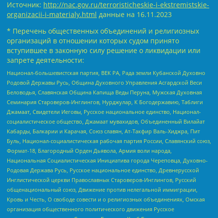
Источник:
http://nac.gov.ru/terroristicheskie-i-ekstremistskie-
organizacii-i-materialy.html
данные на
16.11.2023
* Перечень общественных объединений и религиозных
организаций в отношении которых судом принято
вступившее в законную силу решение о ликвидации или
запрете деятельности:
Национал-большевистская партия, ВЕК РА, Рада земли Кубанской Духовно
Родовой Державы Русь, Община Духовного Управления Асгардской Веси
Беловодья, Славянская Община Капища Веды Перуна, Мужская Духовная
Семинария Староверов-Инглингов, Нурджулар, К Богодержавию, Таблиги
Джамаат, Свидетели Иеговы, Русское национальное единство, Национал-
социалистическое общество, Джамаат мувахидов, Объединенный Вилайат
Кабарды, Балкарии и Карачая, Союз славян, Ат-Такфир Валь-Хиджра, Пит
Буль, Национал-социалистическая рабочая партия России, Славянский союз,
Формат-18, Благородный Орден Дьявола, Армия воли народа,
Национальная Социалистическая Инициатива города Череповца, Духовно-
Родовая Держава Русь, Русское национальное единство, Древнерусской
Инглистической церкви Православных Староверов-Инглингов, Русский
общенациональный союз, Движение против нелегальной иммиграции,
Кровь и Честь, О свободе совести и о религиозных объединениях, Омская
организация общественного политического движения Русское