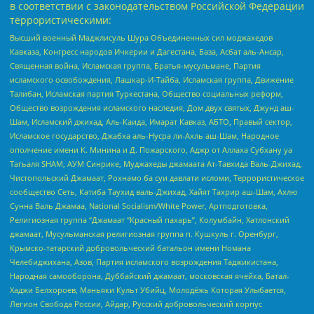
в соответствии с законодательством Российской Федерации
террористическими:
Высший военный Маджлисуль Шура Объединенных сил моджахедов
Кавказа, Конгресс народов Ичкерии и Дагестана, База, Асбат аль-Ансар,
Священная война, Исламская группа, Братья-мусульмане, Партия
исламского освобождения, Лашкар-И-Тайба, Исламская группа, Движение
Талибан, Исламская партия Туркестана, Общество социальных реформ,
Общество возрождения исламского наследия, Дом двух святых, Джунд аш-
Шам, Исламский джихад, Аль-Каида, Имарат Кавказ, АБТО, Правый сектор,
Исламское государство, Джабха аль-Нусра ли-Ахль аш-Шам, Народное
ополчение имени К. Минина и Д. Пожарского, Аджр от Аллаха Субхану уа
Тагьаля SHAM, АУМ Синрике, Муджахеды джамаата Ат-Тавхида Валь-Джихад,
Чистопольский Джамаат, Рохнамо ба суи давлати исломи, Террористическое
сообщество Сеть, Катиба Таухид валь-Джихад, Хайят Тахрир аш-Шам, Ахлю
Сунна Валь Джамаа, National Socialism/White Power, Артподготовка,
Религиозная группа “Джамаат “Красный пахарь”, Колумбайн, Хатлонский
джамаат, Мусульманская религиозная группа п. Кушкуль г. Оренбург,
Крымско-татарский добровольческий батальон имени Номана
Челебиджихана, Азов, Партия исламского возрождения Таджикистана,
Народная самооборона, Дуббайский джамаат, московская ячейка, Батал-
Хаджи Белхороев, Маньяки Культ Убийц, Молодёжь Которая Улыбается,
Легион Свобода России, Айдар, Русский добровольческий корпус