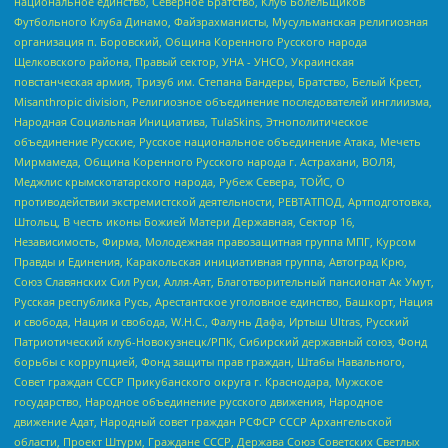
национальное единство, Северное Братство, Клуб Болельщиков
Футбольного Клуба Динамо, Файзрахманисты, Мусульманская религиозная
организация п. Боровский, Община Коренного Русского народа
Щелковского района, Правый сектор, УНА - УНСО, Украинская
повстанческая армия, Тризуб им. Степана Бандеры, Братство, Белый Крест,
Misanthropic division, Религиозное объединение последователей инглиизма,
Народная Социальная Инициатива, TulaSkins, Этнополитическое
объединение Русские, Русское национальное объединение Атака, Мечеть
Мирмамеда, Община Коренного Русского народа г. Астрахани, ВОЛЯ,
Меджлис крымскотатарского народа, Рубеж Севера, ТОЙС, О
противодействии экстремистской деятельности, РЕВТАТПОД, Артподготовка,
Штольц, В честь иконы Божией Матери Державная, Сектор 16,
Независимость, Фирма, Молодежная правозащитная группа МПГ, Курсом
Правды и Единения, Каракольская инициативная группа, Автоград Крю,
Союз Славянских Сил Руси, Алля-Аят, Благотворительный пансионат Ак Умут,
Русская республика Русь, Арестантское уголовное единство, Башкорт, Нация
и свобода, Нация и свобода, W.H.С., Фалунь Дафа, Иртыш Ultras, Русский
Патриотический клуб-Новокузнецк/РПК, Сибирский державный союз, Фонд
борьбы с коррупцией, Фонд защиты прав граждан, Штабы Навального,
Совет граждан СССР Прикубанского округа г. Краснодара, Мужское
государство, Народное объединение русского движения, Народное
движение Адат, Народный совет граждан РСФСР СССР Архангельской
области, Проект Штурм, Граждане СССР, Держава Союз Советских Светлых