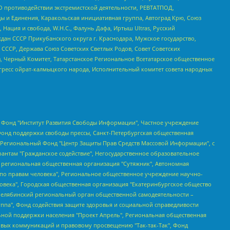
О противодействии экстремистской деятельности, РЕВТАТПОД,
ы и Единения, Каракольская инициативная группа, Автоград Крю, Союз
 Нация и свобода, W.H.С., Фалунь Дафа, Иртыш Ultras, Русский
ан СССР Прикубанского округа г. Краснодара, Мужское государство,
СССР, Держава Союз Советских Светлых Родов, Совет Советских
в, Черный Комитет, Татарстанское Региональное Всетатарское общественное
гресс ойрат-калмыцкого народа, Исполнительный комитет совета народных
евосточное общественное движение "Маяк", Санкт-Петербургская ЛГБТ-инициативная группа "Выход", Инициативная группа ЛГБТ+ "Реверс", Алексеев Андрей Викторович, Бекбулатова Таисия Львовна, Беляев Иван Михайлович, Владыкина Елена Сергеевна, Гельман Марат Александрович, Никульшина Вероника Юрьевна, Толоконникова Надежда Андреевна, Шендерович Виктор Анатольевич, Общество с ограниченной ответственностью "Данное сообщение", Общество с ограниченной ответственностью Издательский дом "Новая глава", Айнбиндер Александра Александровна, Московский комьюнити-центр для ЛГБТ+инициатив, Благотворительный фонд развития филантропии, Deutsche Welle (Германия, Kurt-Schumacher-Strasse 3, 53113 Bonn), Борзунова Мария Михайловна, Воробьев Виктор Викторович, Голубева Анна Львовна, Константинова Алла Михайловна, Малкова Ирина Владимировна, Мурадов Мурад Абдулгалимович, Осетинская Елизавета Николаевна, Понасенков Евгений Николаевич, Ганапольский Матвей Юрьевич, Киселев Евгений Алексеевич, Борухович Ирина Григорьевна, Дремин Иван Тимофеевич, Дубровский Дмитрий Викторович, Красноярская региональная общественная организация поддержки и развития альтернативных образовательных технологий и межкультурных коммуникаций "ИНТЕРРА", Маяковская Екатерина Алексеевна, Фейгин Марк Захарович, Филимонов Андрей Викторович, Дзугкоева Регина Николаевна, Доброхотов Роман Александрович, Дудь Юрий Александрович, Елкин Сергей Владимирович, Кругликов Кирилл Игоревич, Сабунаева Мария Леонидовна, Семенов Алексей Владимирович, Шаинян Карен Багратович, Шульман Екатерина Михайловна, Асафьев Артур Валерьевич, Вахштайн Виктор Семенович, Венедиктов Алексей Алексеевич, Лушникова Екатерина Евгеньевна, Волков Леонид Михайлович, Невзоров Александр Глебович, Пархоменко Сергей Борисович, Сироткин Ярослав Николаевич, Кара-Мурза Владимир Владимирович, Баранова Наталья Владимировна, Гозман Леонид Яковлевич, Кагарлицкий Борис Юльевич, Климарев Михаил Валерьевич, Милов Владимир Станиславович, Автономная некоммерческая организация Краснодарский центр современного искусства "Типография", Моргенштерн Алишер Тагирович, Соболь Любовь Эдуардовна, Общество с ограниченной ответственностью "ЛИЗА НОРМ", Каспаров Гарри Кимович, Ходорковский Михаил Борисович, Общество с ограниченной ответственностью "Апрельские тезисы", Данилович Ирина Брониславовна, Кашин Олег Владимирович, Петров Николай Владимирович, Пивоваров Алексей Владимирович, Соколов Михаил Владимирович, Цветкова Юлия Владимировна, Чичваркин Евгений Александрович, Комитет против пыток/Команда против пыток, Общество с ограниченной ответственностью "Первый научный", Общество с ограниченной ответственностью "Вертолет и ко", Белоцерковская Вероника Борисовна, Кац Максим Евгеньевич, Лазарева Татьяна Юрьевна, Шаведдинов Руслан Табризович, Яшин Илья Валерьевич, Общество с ограниченной ответственностью "Иноагент ААВ", Алешковский Дмитрий Петрович, Альбац Евгения Марковна, Быков Дмитрий Львович, Галямина Юлия Евгеньевна, Лойко Сергей Леонидович, Мартынов Кирилл Константинович, Медведев Сергей Александрович, Крашенинников Федор Геннадиевич, Гордеева Катерина Вл