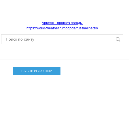
Аргаяш - прогноз погоды
https://world-weather.ru/pogoda/russia/lipetsk/
ВЫБОР РЕДАКЦИИ