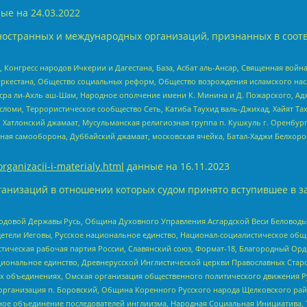
ые на
24.03.2022
ностранных и международных организаций, признанных в соотв
нгресс народов Ичкерии и Дагестана, База, Асбат аль-Ансар, Священная война,
уркестана, Общество социальных реформ, Общество возрождения исламского насл
Нусра ли-Ахль аш-Шам, Народное ополчение имени К. Минина и Д. Пожарского, Ад
сломи, Террористическое сообщество Сеть, Катиба Таухид валь-Джихад, Хайят Тах
, Хатлонский джамаат, Мусульманская религиозная группа п. Кушкуль г. Оренбу
ная самооборона, Дуббайский джамаат, московская ячейка, Батал-Хаджи Белхор
organizacii-i-materialy.html
данные на
16.11.2023
анизаций в отношении которых судом принято вступившее в з
 Родовой Державы Русь, Община Духовного Управления Асгардской Веси Беловод
детели Иеговы, Русское национальное единство, Национал-социалистическое об
истическая рабочая партия России, Славянский союз, Формат-18, Благородный Ор
ациональное единство, Древнерусской Инглистической церкви Православных Ста
ных объединениях, Омская организация общественного политического движения Р
рганизация п. Боровский, Община Коренного Русского народа Щелковского район
гиозное объединение последователей инглиизма, Народная Социальная Инициатива,