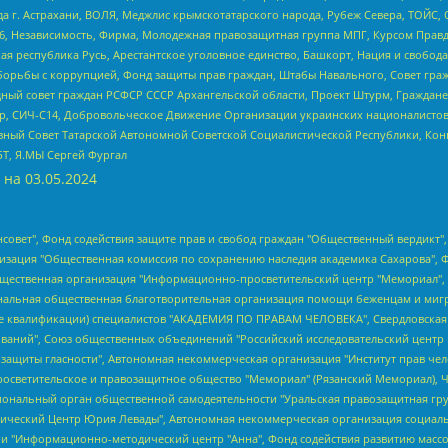
 г. Астрахани, ВОЛЯ, Меджлис крымскотатарского народа, Рубеж Севера, ТОЙС, 
6, Независимость, Фирма, Молодежная правозащитная группа МПГ, Курсом Правд
ая республика Русь, Арестантское уголовное единство, Башкорт, Нация и свобода,
орьбы с коррупцией, Фонд защиты прав граждан, Штабы Навального, Совет гражд
ный совет граждан РСФСР СССР Архангельской области, Проект Штурм, Граждане 
tsApp, СИЧ-С14, Добровольческое Движение Организации украинских националисто
ный Совет Татарской Автономной Советской Социалистической Республики, Кон
БТ, Я.МЫ Сергей Фургал
 на
03.05.2024
мная некоммерческая организация "Центр по работе с проблемой насилия "НАСИЛИЮ.НЕТ", Межрегиональный профессиональный союз работников здравоохранения "Альянс врачей", Юридическое лицо, зарегистрированное в Латвийской Республике, SIA "Medusa Project" (регистрационный номер 40103797863, дата регистрации 10.06.2014), Некоммерческая организация "Фонд по борьбе с коррупцией", Автономная некоммерческая организация "Институт права и публичной политики", Баданин Роман Сергеевич, Гликин Максим Александрович, Железнова Мария Михайловна, Лукьянова Юлия Сергеевна, Маетная Елизавета Витальевна, Маняхин Петр Борисович, Чуракова Ольга Владимировна, Ярош Юлия Петровна, Юридическое лицо "The Insider SIA", зарегистрированное в Риге, Латвийская Республика (дата регистрации 26.06.2015), являющееся администратором доменного имени интернет-издания "The Insider SIA", https://theins.ru, Постернак Алексей Евгеньевич, Рубин Михаил Аркадьевич, Анин Роман Александрович, Юридическое лицо Istories fonds, зарегистрированное в Латвийской Республике (регистрационный номер 50008295751, дата регистрации 24.02.2020), Великовский Дмитрий Александрович, Долинина Ирина Николаевна, Мароховская Алеся Алексеевна, Шлейнов Роман Юрьевич, Шмагун Олеся Валентиновна, Общество с ограниченной ответственностью "Альтаир 2021", Общество с ограниченной ответственностью "Вега 2021", Общество с ограниченной ответственностью "Главный редактор 2021", Общество с ограниченной ответственностью "Ромашки монолит", Важенков Артем Валерьевич, Ивановская областная общественная организация "Центр гендерных исследований", Гурман Юрий Альбертович, Медиапроект "ОВД-Инфо", Егоров Владимир Владимирович, Жилинский Владимир Александрович, Общество с ограниченной ответственностью "ЗП", Иванова София Юрьевна, Карезина Инна Павловна, Кильтау Екатерина Викторовна, Петров Алексей Викторович, Пискунов Сергей Евгеньевич, Смирнов Сергей Сергеевич, Тихонов Михаил Сергеевич, Общество с ограниченной ответственностью "ЖУРНАЛИСТ-ИНОСТРАННЫЙ АГЕНТ", Арапова Галина Юрьевна, Вольтская Татьяна Анатольевна, Американская компания "Mason G.E.S. Anonymous Foundation" (США), являющаяся владельцем интернет-издания https://mnews.world/, Компания "Stichting Bellingcat", зарегистрированная в Нидерландах (дата регистрации 11.07.2018), Захаров Андрей Вячеславович, Клепиковская Екатерина Дмитриевна, Общество с ограниченной ответственностью "МЕМО", Перл Роман Александрович, Симонов Евгений Алексеевич, Соловьева Елена Анатольевна, Сотников Даниил Владимирович, Сурначева Елизавета Дмитриевна, Автономная некоммерческая организация по защите прав человека и информированию населения "Якутия – Наше Мнение", Общество с ограниченной ответственностью "Москоу диджитал медиа", с 26.01.2023 Общество с ограниченной ответственностью "Чайка Белые сады", Ветошкина Валерия Валерьевна, Заговора Максим Александрович, Межрегиональное общественное движение "Российская ЛГБТ - сеть", Оленичев Максим Владимирович, Павлов Иван Юрьевич, Скворцова Елена Сергеевна, Общество с ограниченной ответственностью "Как бы инагент", Кочетков Игорь Викторович, Общество с ограниченной ответственностью "Честные выборы", Еланчик Олег Александрович, Общество с ограниченной ответственностью "Нобелевский призыв", Гималова Регина Эмилевна, Григорьев Андрей Валерьевич, Григорьева Алина Александровна, Ассоциация по содействию защите прав призывников, альтернативнослужащих и военнослужащих "Правозащитная группа "Гражданин.Армия.Право", Хисамова Регина Фаритовна, Автономная некоммерческая организация по реализации социально-правовых программ "Лилит", Дальн