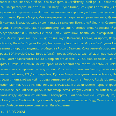
еловек в беде, Европейский фонд за демократию, Джеймстаунский фонд, Прожект
дованию преследования в отношении Фалуньгун в Китае, Всемирная организация 
беральной современности, Форум русскоязычных европейцев, Немецко-русский о
формации, Проект Медиа, Международное партнерство за права человека, Духов
 Колледж, Международное христианское движение, Всемирный Институт Саентол
 ИДЕЛЬ-УРАЛ, Ассоциация развития журналистики, IStories fonds, Королевск
r, Институт правовой инициативы Центральной и Восточной Европы, Фонд Открытой Э
ты, Международный научный центр им Вудро Вильсона, Свободная пресса, Возро
России, Лига Свободных Наций, Transparеncy International, Форум Свободных Н
правления, Форум гражданского общества Россия, Беллона, Союз жителей острово
роды, BDR Novaja Gazeta-Europe, Алтай проект, Образовательный дом прав челов
еван, Дом прав человека Крым, Центр дикого лосося, TVR Studios, ТВ Дождь, Це
урятия, Uralic, UnKremlin, Международная федерация транспортных рабочих, Ист
ейских и международных исследований, Общество Сторожевой башни, Библии и тр
омитет действия, РЭНД корпорейшн, Русская Америка за демократию в России, Н
фалия, Фонд глобальной помощи, Антивоенный комитет России, Russie-Libertes, L
lection Monitor, Article 19, Мнение медиа, Федерация анархического черного кр
и гендерной демократии и миротворчества, Форум имени Льва Копелева, American C
г, Школа международных отношений и государственной политики им Питера Мунка
 Немцова за Свободу, Фонд имени Фридриха Науманна за свободу, Феминистско
медиа, Либерально-демократическая Лига Украины
 на
13.05.2024