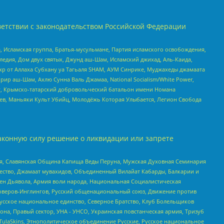
етствии с законодательством Российской Федерации
 Исламская группа, Братья-мусульмане, Партия исламского освобождения,
едия, Дом двух святых, Джунд аш-Шам, Исламский джихад, Аль-Каида,
жр от Аллаха Субхану уа Тагьаля SHAM, АУМ Синрике, Муджахеды джамаата
рир аш-Шам, Ахлю Сунна Валь Джамаа, National Socialism/White Power,
рг, Крымско-татарский добровольческий батальон имени Номана
оев, Маньяки Культ Убийц, Молодёжь Которая Улыбается, Легион Свобода
аконную силу решение о ликвидации или запрете
ья, Славянская Община Капища Веды Перуна, Мужская Духовная Семинария
щество, Джамаат мувахидов, Объединенный Вилайат Кабарды, Балкарии и
ден Дьявола, Армия воли народа, Национальная Социалистическая
роверов-Инглингов, Русский общенациональный союз, Движение против
усское национальное единство, Северное Братство, Клуб Болельщиков
а, Правый сектор, УНА - УНСО, Украинская повстанческая армия, Тризуб
 TulaSkins, Этнополитическое объединение Русские, Русское национальное