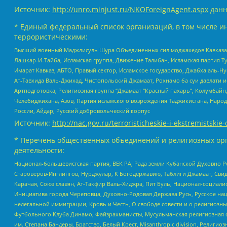
Источник:
http://unro.minjust.ru/NKOForeignAgent.aspx
данн
* Единый федеральный список организаций, в том числе и
террористическими:
Высший военный Маджлисуль Шура Объединенных сил моджахедов Кавказа, Ко
Лашкар-И-Тайба, Исламская группа, Движение Талибан, Исламская партия Т
Имарат Кавказ, АБТО, Правый сектор, Исламское государство, Джабха аль-
Ат-Тавхида Валь-Джихад, Чистопольский Джамаат, Рохнамо ба суи давлати и
Артподготовка, Религиозная группа “Джамаат “Красный пахарь”, Колумбайн
Челебиджихана, Азов, Партия исламского возрождения Таджикистана, Народ
России, Айдар, Русский добровольческий корпус
Источник:
http://nac.gov.ru/terroristicheskie-i-ekstremistskie-
* Перечень общественных объединений и религиозных орг
деятельности:
Национал-большевистская партия, ВЕК РА, Рада земли Кубанской Духовно
Староверов-Инглингов, Нурджулар, К Богодержавию, Таблиги Джамаат, Сви
Карачая, Союз славян, Ат-Такфир Валь-Хиджра, Пит Буль, Национал-социал
Инициатива города Череповца, Духовно-Родовая Держава Русь, Русское н
нелегальной иммиграции, Кровь и Честь, О свободе совести и о религиоз
Футбольного Клуба Динамо, Файзрахманисты, Мусульманская религиозная о
им. Степана Бандеры, Братство, Белый Крест, Misanthropic division, Рели