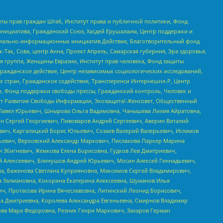
ты прав граждан Штаб, Институт права и публичной политики, Фонд
инициатива, Гражданский Союз, Хасдей Ерушалаим, Центр поддержки и
социально-информационных инициатив Действие, Благотворительный фонд
Так, Сова, центр Анна, Проект Апрель, Самарская губерния, Эра здоровья,
я группа, Женщины Евразии, Институт прав человека, Фонд защиты
Гражданское действие, Центр независимых социологических исследований,
стран, Гражданское содействие, Трансперенси Интернешнл-Р, Центр
н, Фонд поддержки свободы прессы, Гражданский контроль, Человек и
тут Развития Свободы Информации, Экозащита!-Женсовет, Общественный
й Павел Юрьевич, Шнырова Ольга Вадимовна, Чанышева Лилия Айратовна,
ин Сергей Георгиевич, Пивоваров Андрей Сергеевич, Аверин Виталий
вич, Каргалицкий Борис Юльевич, Созаев Валерий Валерьевич, Исламов
льевич, Верховский Александр Маркович, Пислакова-Паркер Марина
н Збигневич, Жемкова Елена Борисовна, Гудков Лев Дмитриевич,
й Алексеевич, Блинушов Андрей Юрьевич, Мосин Алексей Геннадьевич,
а, Баженова Светлана Куприяновна, Максимов Сергей Владимирович,
а Залмановна, Кокорина Екатерина Алексеевна, Шуманов Илья
ч, Протасова Ирина Вячеславовна, Литинский Леонид Борисович,
а Дмитриевна, Королева Александра Евгеньевна, Смирнов Владимир
ова Мара Федоровна, Резник Генри Маркович, Захаров Герман