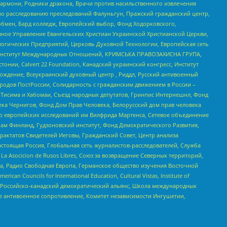
 Хармони, Родники дракона, Врачи против насильственного извлечения
по расследованию преследований Фалуньгун, Пражский гражданский центр,
бмен, Бард колледж, Европейский выбор, Фонд Ходорковского,
ное Управление Евангельских Христиан Украинской Христианской Церкви,
огических Предприятий, Церковь Духовной Технологии, Европейская сеть
ий Институт Международных Отношений, КРИМСЬКА ПРАВОЗАХИСНА ГРУПА,
стонии, Calvert 22 Foundation, Канадский украинский конгресс, Институт
ждение, Всеукраинский духовный центр , Риддл, Русский антивоенный
ародов ПостРоссии, Солидарность с гражданским движением в России –
в Тисима и Хабомаи, Съезд народных депутатов, Гринпис Интернешнл, Фонд
ека Чернигов, Фонд Дом Прав Человека, Белорусский дом прав человека
нтр европейских исследований им Вилфрида Мартенса, Сетевое объединение
Чам Финланд, Гудзоновский институт, Фонд Демократического Развития,
актатов Свидетелей Иеговы, Гражданский Совет, Центр анализа
астоящая Россия, Глобальная сеть журналистов-расследователей, Служба
a Asocicion de Rusos Libres, Союз за возвращение Северных территорий,
еста, Радио Свободная Европа, Германское общество изучения Восточной
ouncils for International Education, Cultural Vistas, Institute of
, Российско-канадский демократический альянс, Школа международных
е антивоенное сопротивление, Комитет независимости Ингушетии,