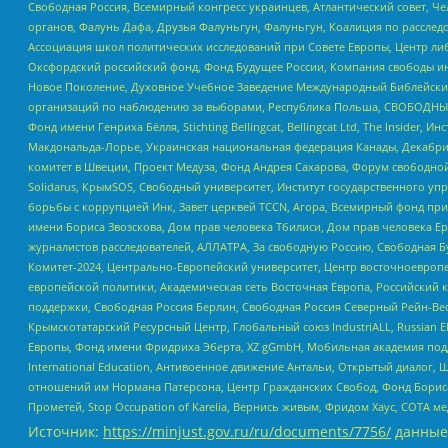
Свободная Россия, Всемирный конгресс украинцев, Атлантический совет, Ч
органов, Фалунь Дафа, Друзья Фалуньгун, Фалуньгун, Коалиция по рассле
Ассоциация школ политических исследований при Совете Европы, Центр ли
Оксфордский российский фонд, Фонд Будущее России, Компания свободы ин
Новое Поколение, Духовное Учебное Заведение Международный Библейский
организаций по наблюдению за выборами, Республика Польша, СВОБОДНЫЙ
Фонд имени Генриха Бёлля, Stichting Bellingcat, Bellingcat Ltd, The Inside
Макдональда-Лорье, Украинская национальная федерация Канады, Декабрис
комитет в Швеции, Проект Медуза, Фонд Андрея Сахарова, Форум свободной 
Solidarus, КрымSOS, Свободный университет, Институт государственного у
борьбы с коррупцией Инк, Завет церквей TCCN, Агора, Всемирный фонд при
имени Бориса Звозскова, Дом прав человека Тбилиси, Дом прав человека Ер
журналистов расследователей, АЛЛАТРА, За свободную Россию, Свободная Б
Комитет-2024, Центрально-Европейский университет, Центр восточноевроп
европейской политики, Академическая сеть Восточная Европа, Российский к
поддержки, Свободная Россия Берлин, Свободная Россия Северный Рейн-Вест
Крымскотатарский Ресурсный Центр, Глобальный союз IndustriALL, Russian E
Европы, Фонд имени Фридриха Эберта, XZ gGmbH, Мобильная академия поддержк
International Education, Антивоенное движение Антальи, Открытый диало
отношений им Нормана Патерсона, Центр Гражданских Свобод, Фонд Бориса
Прометей, Stop Occupation of Karelia, Вернись живым, Фридом Хаус, СОТА 
Источник:
https://minjust.gov.ru/ru/documents/7756/
данные