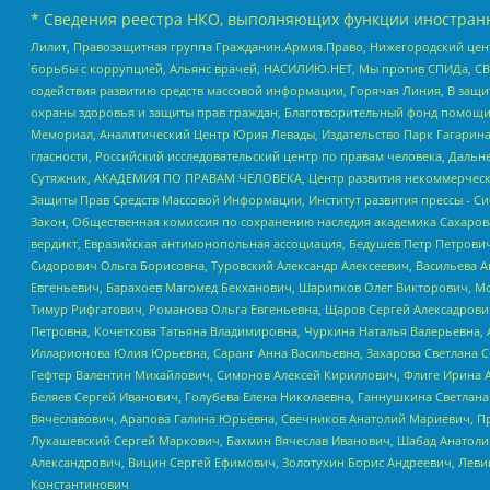
* Сведения реестра НКО, выполняющих функции иностранн
Лилит, Правозащитная группа Гражданин.Армия.Право, Нижегородский цент
борьбы с коррупцией, Альянс врачей, НАСИЛИЮ.НЕТ, Мы против СПИДа, СВЕ
содействия развитию средств массовой информации, Горячая Линия, В защ
охраны здоровья и защиты прав граждан, Благотворительный фонд помощи ос
Мемориал, Аналитический Центр Юрия Левады, Издательство Парк Гагарина
гласности, Российский исследовательский центр по правам человека, Даль
Сутяжник, АКАДЕМИЯ ПО ПРАВАМ ЧЕЛОВЕКА, Центр развития некоммерческих
Защиты Прав Средств Массовой Информации, Институт развития прессы - Си
Закон, Общественная комиссия по сохранению наследия академика Сахаров
вердикт, Евразийская антимонопольная ассоциация, Бедушев Петр Петрови
Сидорович Ольга Борисовна, Туровский Александр Алексеевич, Васильева А
Евгеньевич, Барахоев Магомед Бекханович, Шарипков Олег Викторович, М
Тимур Рифгатович, Романова Ольга Евгеньевна, Щаров Сергей Алексадрови
Петровна, Кочеткова Татьяна Владимировна, Чуркина Наталья Валерьевна, 
Илларионова Юлия Юрьевна, Саранг Анна Васильевна, Захарова Светлана 
Гефтер Валентин Михайлович, Симонов Алексей Кириллович, Флиге Ирина 
Беляев Сергей Иванович, Голубева Елена Николаевна, Ганнушкина Светлана
Вячеславович, Арапова Галина Юрьевна, Свечников Анатолий Мариевич, П
Лукашевский Сергей Маркович, Бахмин Вячеслав Иванович, Шабад Анатоли
Александрович, Вицин Сергей Ефимович, Золотухин Борис Андреевич, Леви
Константинович