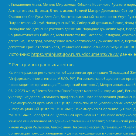
объединение Атака, Мечеть Мирмамеда, Община Коренного Русского народа
Артподготовка, Штольц, В честь иконы Божией Матери Державная, Сектор 1
Славянских Сил Руси, Алля-Аят, Благотворительный пансионат Ак Умут, Русск
Патриотический клуб-Новокузнецк/РПК, Сибирский державный союз, Фонд б
Народное объединение русского движения, Народное движение Адат, Народ
Социалистических Районов, Meta Platforms Inc, Facebook, Instagram, Wha
движение, Невоград, Молодежное Демократическое Движение Весна, Верхов
депутатов Красноярского края, Этническое национальное объединение, ЛГ
Источник:
https://minjust.gov.ru/ru/documents/7822/
данные
* Реестр иностранных агентов:
Калининградская региональная общественная организация "Экозащита!-Женсовет", Фонд содействия защите прав и свобод граждан "Общественный вердикт", Фонд "Институт Развития Свободы Информации", Частное учреждение "Информационное агентство МЕМО. РУ", Региональная общественная организация "Общественная комиссия по сохранению наследия академика Сахарова", Фонд поддержки свободы прессы, Санкт-Петербургская общественная правозащитная организация "Гражданский контроль", Межрегиональная общественная организация "Информационно-просветительский центр "Мемориал", Региональный Фонд "Центр Защиты Прав Средств Массовой Информации", с 05.12.2023 Фонд "Центр Защиты Прав Средств массовой информации", Региональная общественная благотворительная организация помощи беженцам и мигрантам "Гражданское содействие", Негосударственное образовательное учреждение дополнительного профессионального образования (повышение квалификации) специалистов "АКАДЕМИЯ ПО ПРАВАМ ЧЕЛОВЕКА", Свердловская региональная общественная организация "Сутяжник", Автономная некоммерческая организация "Центр независимых социологических исследований", Союз общественных объединений "Российский исследовательский центр по правам человека", Региональное общественное учреждение научно-информационный центр "МЕМОРИАЛ", Некоммерческая организация "Фонд защиты гласности", Автономная некоммерческая организация "Институт прав человека", Городская общественная организация "Екатеринбургское общество "МЕМОРИАЛ", Городская общественная организация "Рязанское историко-просветительское и правозащитное общество "Мемориал" (Рязанский Мемориал), Челябинский региональный орган общественной самодеятельности – женское общественное объединение "Женщины Евразии", Челябинский региональный орган общественной самодеятельности "Уральская правозащитная группа", Фонд содействия защите здоровья и социальной справедливости имени Андрея Рылькова, Автономная Некоммерческая Организация "Аналитический Центр Юрия Левады", Автономная некоммерческая организация социальной поддержки населения "Проект Апрель", Региональная общественная организация помощи женщинам и детям, находящимся в кризисной ситуации "Информационно-методический центр "Анна", Фонд содействия развитию массовых коммуникаций и правовому просвещению "Так-так-Так", Фонд содействия устойчивому развитию "Серебряная тайга", Свердловский региональный общественный фонд социальных проектов "Новое время", "Idel.Реалии", Кавказ.Реалии, Крым.Реалии, Телеканал Настоящее Время, Татаро-башкирская служба Радио Свобода (Azatliq Radiosi), Радио Свободная Европа/Радио Свобода (PCE/PC), "Сибирь.Реалии", "Фактограф", Благотворительный фонд помощи осужденным и их семьям, Автономная некоммерческая организация "Институт глобализации и социальных движений", Фонд "В защиту прав заключенных", Частное учреждение "Центр поддержки и содействия развитию средств массовой информации", Пензенский региональный общественный благотворительный фонд "Гражданский союз", "Север.Реалии", Некоммерческая организация Фонд "Правовая инициатива", Общество с ограниченной ответственностью "Радио Свободная Европа/Радио Свобода", Чешское информационное агентство "MEDIUM-ORIENT", Красноярская региональная общественная организация "Мы против СПИДа", Камалягин Денис Николаевич, Маркелов Сергей Евгеньевич, Пономарев Лев Александрович, Савицкая Людмила Алексеевна, Автоно