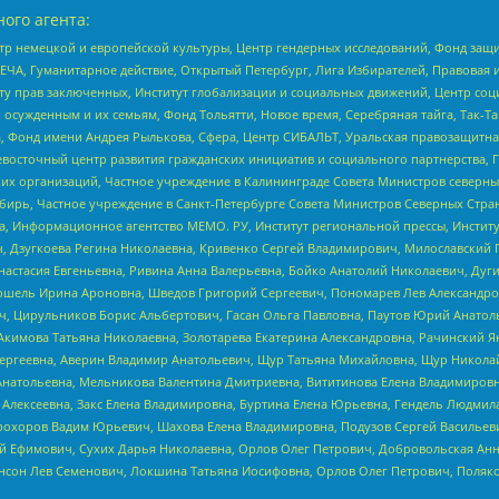
ого агента:
р немецкой и европейской культуры, Центр гендерных исследований, Фонд защи
ЧА, Гуманитарное действие, Открытый Петербург, Лига Избирателей, Правовая 
иту прав заключенных, Институт глобализации и социальных движений, Центр 
ужденным и их семьям, Фонд Тольятти, Новое время, Серебряная тайга, Так-Так-
, Фонд имени Андрея Рылькова, Сфера, Центр СИБАЛЬТ, Уральская правозащитна
невосточный центр развития гражданских инициатив и социального партнерства, 
 организаций, Частное учреждение в Калининграде Совета Министров северных 
бирь, Частное учреждение в Санкт-Петербурге Совета Министров Северных Стра
а, Информационное агентство МЕМО. РУ, Институт региональной прессы, Инсти
ч, Дзугкоева Регина Николаевна, Кривенко Сергей Владимирович, Милославски
настасия Евгеньевна, Ривина Анна Валерьевна, Бойко Анатолий Николаевич, Дуг
ошель Ирина Ароновна, Шведов Григорий Сергеевич, Пономарев Лев Александро
ч, Цирульников Борис Альбертович, Гасан Ольга Павловна, Паутов Юрий Анато
Акимова Татьяна Николаевна, Золотарева Екатерина Александровна, Рачинский Я
Сергеевна, Аверин Владимир Анатольевич, Щур Татьяна Михайловна, Щур Никола
Анатольевна, Мельникова Валентина Дмитриевна, Вититинова Елена Владимировн
 Алексеевна, Закс Елена Владимировна, Буртина Елена Юрьевна, Гендель Людмил
рохоров Вадим Юрьевич, Шахова Елена Владимировна, Подузов Сергей Васильеви
й Ефимович, Сухих Дарья Николаевна, Орлов Олег Петрович, Добровольская Анн
нсон Лев Семенович, Локшина Татьяна Иосифовна, Орлов Олег Петрович, Поляк