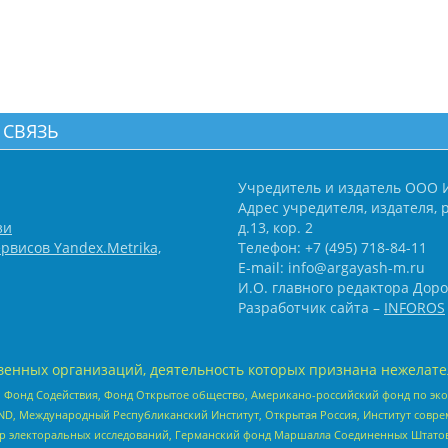
 СВЯЗЬ
Учредитель и издатель ООО 
Адрес учредителя, издателя, р
зи
д.13, кор. 2
рвисов Yandex.Metrika,
Телефон: +7 (495) 718-84-11
E-mail: info@argayash-m.ru
И.О. главного редактора Доро
Разработчик сайта –
INFOROS
енных организаций, деятельность которых признана нежелате
 Фонд Содействия, Фонд Открытое общество, Американо-российский фонд по э
 Международный Республиканский Институт, Открытая Россия, Институт совре
р электоральных исследований, Германский фонд Маршалла Соединенных Штатов