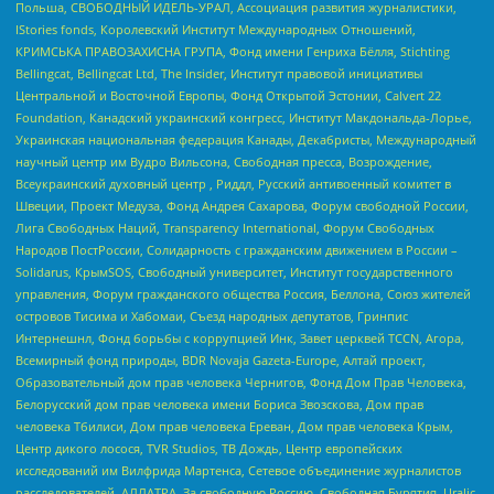
Польша, СВОБОДНЫЙ ИДЕЛЬ-УРАЛ, Ассоциация развития журналистики,
IStories fonds, Королевский Институт Международных Отношений,
КРИМСЬКА ПРАВОЗАХИСНА ГРУПА, Фонд имени Генриха Бёлля, Stichting
Bellingcat, Bellingcat Ltd, The Insider, Институт правовой инициативы
Центральной и Восточной Европы, Фонд Открытой Эстонии, Calvert 22
Foundation, Канадский украинский конгресс, Институт Макдональда-Лорье,
Украинская национальная федерация Канады, Декабристы, Международный
научный центр им Вудро Вильсона, Свободная пресса, Возрождение,
Всеукраинский духовный центр , Риддл, Русский антивоенный комитет в
Швеции, Проект Медуза, Фонд Андрея Сахарова, Форум свободной России,
Лига Свободных Наций, Transparеncy International, Форум Свободных
Народов ПостРоссии, Солидарность с гражданским движением в России –
Solidarus, КрымSOS, Свободный университет, Институт государственного
управления, Форум гражданского общества Россия, Беллона, Союз жителей
островов Тисима и Хабомаи, Съезд народных депутатов, Гринпис
Интернешнл, Фонд борьбы с коррупцией Инк, Завет церквей TCCN, Агора,
Всемирный фонд природы, BDR Novaja Gazeta-Europe, Алтай проект,
Образовательный дом прав человека Чернигов, Фонд Дом Прав Человека,
Белорусский дом прав человека имени Бориса Звозскова, Дом прав
человека Тбилиси, Дом прав человека Ереван, Дом прав человека Крым,
Центр дикого лосося, TVR Studios, ТВ Дождь, Центр европейских
исследований им Вилфрида Мартенса, Сетевое объединение журналистов
расследователей, АЛЛАТРА, За свободную Россию, Свободная Бурятия, Uralic,