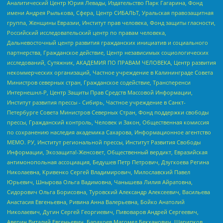
Аналитический Центр Юрия Левады, Издательство Парк Гагарина, Фонд
имени Андрея Рылькова, Сфера, Центр СИБАЛЬТ, Уральская правозащитная
группа, Женщины Евразии, Институт прав человека, Фонд защиты гласности,
Российский исследовательский центр по правам человека,
Дальневосточный центр развития гражданских инициатив и социального
партнерства, Гражданское действие, Центр независимых социологических
исследований, Сутяжник, АКАДЕМИЯ ПО ПРАВАМ ЧЕЛОВЕКА, Центр развития
некоммерческих организаций, Частное учреждение в Калининграде Совета
Министров северных стран, Гражданское содействие, Трансперенси
Интернешнл-Р, Центр Защиты Прав Средств Массовой Информации,
Институт развития прессы - Сибирь, Частное учреждение в Санкт-
Петербурге Совета Министров Северных Стран, Фонд поддержки свободы
прессы, Гражданский контроль, Человек и Закон, Общественная комиссия
по сохранению наследия академика Сахарова, Информационное агентство
МЕМО. РУ, Институт региональной прессы, Институт Развития Свободы
Информации, Экозащита!-Женсовет, Общественный вердикт, Евразийская
антимонопольная ассоциация, Бедушев Петр Петрович, Дзугкоева Регина
Николаевна, Кривенко Сергей Владимирович, Милославский Павел
Юрьевич, Шнырова Ольга Вадимовна, Чанышева Лилия Айратовна,
Сидорович Ольга Борисовна, Туровский Александр Алексеевич, Васильева
Анастасия Евгеньевна, Ривина Анна Валерьевна, Бойко Анатолий
Николаевич, Дугин Сергей Георгиевич, Пивоваров Андрей Сергеевич,
Аверин Виталий Евгеньевич, Барахоев Магомед Бекханович, Шарипков