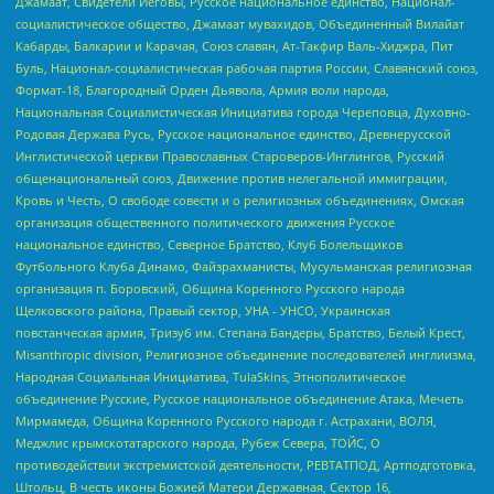
Джамаат, Свидетели Иеговы, Русское национальное единство, Национал-
социалистическое общество, Джамаат мувахидов, Объединенный Вилайат
Кабарды, Балкарии и Карачая, Союз славян, Ат-Такфир Валь-Хиджра, Пит
Буль, Национал-социалистическая рабочая партия России, Славянский союз,
Формат-18, Благородный Орден Дьявола, Армия воли народа,
Национальная Социалистическая Инициатива города Череповца, Духовно-
Родовая Держава Русь, Русское национальное единство, Древнерусской
Инглистической церкви Православных Староверов-Инглингов, Русский
общенациональный союз, Движение против нелегальной иммиграции,
Кровь и Честь, О свободе совести и о религиозных объединениях, Омская
организация общественного политического движения Русское
национальное единство, Северное Братство, Клуб Болельщиков
Футбольного Клуба Динамо, Файзрахманисты, Мусульманская религиозная
организация п. Боровский, Община Коренного Русского народа
Щелковского района, Правый сектор, УНА - УНСО, Украинская
повстанческая армия, Тризуб им. Степана Бандеры, Братство, Белый Крест,
Misanthropic division, Религиозное объединение последователей инглиизма,
Народная Социальная Инициатива, TulaSkins, Этнополитическое
объединение Русские, Русское национальное объединение Атака, Мечеть
Мирмамеда, Община Коренного Русского народа г. Астрахани, ВОЛЯ,
Меджлис крымскотатарского народа, Рубеж Севера, ТОЙС, О
противодействии экстремистской деятельности, РЕВТАТПОД, Артподготовка,
Штольц, В честь иконы Божией Матери Державная, Сектор 16,