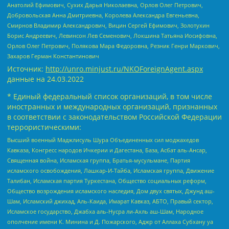
Анатолий Ефимович, Сухих Дарья Николаевна, Орлов Олег Петрович,
Добровольская Анна Дмитриевна, Королева Александра Евгеньевна,
Смирнов Владимир Александрович, Вицин Сергей Ефимович, Золотухин
Борис Андреевич, Левинсон Лев Семенович, Локшина Татьяна Иосифовна,
Орлов Олег Петрович, Полякова Мара Федоровна, Резник Генри Маркович,
Захаров Герман Константинович
Источник:
http://unro.minjust.ru/NKOForeignAgent.aspx
данные на
24.03.2022
* Единый федеральный список организаций, в том числе
иностранных и международных организаций, признанных
в соответствии с законодательством Российской Федерации
террористическими:
Высший военный Маджлисуль Шура Объединенных сил моджахедов
Кавказа, Конгресс народов Ичкерии и Дагестана, База, Асбат аль-Ансар,
Священная война, Исламская группа, Братья-мусульмане, Партия
исламского освобождения, Лашкар-И-Тайба, Исламская группа, Движение
Талибан, Исламская партия Туркестана, Общество социальных реформ,
Общество возрождения исламского наследия, Дом двух святых, Джунд аш-
Шам, Исламский джихад, Аль-Каида, Имарат Кавказ, АБТО, Правый сектор,
Исламское государство, Джабха аль-Нусра ли-Ахль аш-Шам, Народное
ополчение имени К. Минина и Д. Пожарского, Аджр от Аллаха Субхану уа