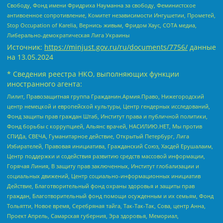
Свободу, Фонд имени Фридриха Науманна за свободу, Феминистское
антивоенное сопротивление, Комитет независимости Ингушетии, Прометей,
Stop Occupation of Karelia, Вернись живым, Фридом Хаус, СОТА медиа,
Либерально-демократическая Лига Украины
Источник:
https://minjust.gov.ru/ru/documents/7756/
данные
на
13.05.2024
* Сведения реестра НКО, выполняющих функции
иностранного агента:
Лилит, Правозащитная группа Гражданин.Армия.Право, Нижегородский
центр немецкой и европейской культуры, Центр гендерных исследований,
Фонд защиты прав граждан Штаб, Институт права и публичной политики,
Фонд борьбы с коррупцией, Альянс врачей, НАСИЛИЮ.НЕТ, Мы против
СПИДа, СВЕЧА, Гуманитарное действие, Открытый Петербург, Лига
Избирателей, Правовая инициатива, Гражданский Союз, Хасдей Ерушалаим,
Центр поддержки и содействия развитию средств массовой информации,
Горячая Линия, В защиту прав заключенных, Институт глобализации и
социальных движений, Центр социально-информационных инициатив
Действие, Благотворительный фонд охраны здоровья и защиты прав
граждан, Благотворительный фонд помощи осужденным и их семьям, Фонд
Тольятти, Новое время, Серебряная тайга, Так-Так-Так, Сова, центр Анна,
Проект Апрель, Самарская губерния, Эра здоровья, Мемориал,