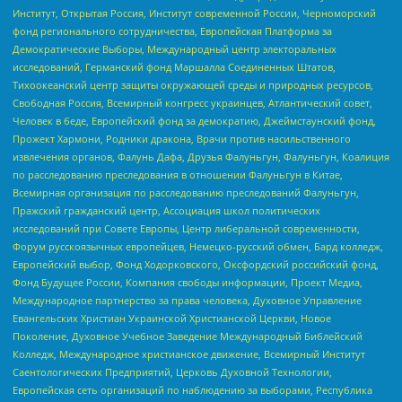
Институт, Открытая Россия, Институт современной России, Черноморский
фонд регионального сотрудничества, Европейская Платформа за
Демократические Выборы, Международный центр электоральных
исследований, Германский фонд Маршалла Соединенных Штатов,
Тихоокеанский центр защиты окружающей среды и природных ресурсов,
Свободная Россия, Всемирный конгресс украинцев, Атлантический совет,
Человек в беде, Европейский фонд за демократию, Джеймстаунский фонд,
Прожект Хармони, Родники дракона, Врачи против насильственного
извлечения органов, Фалунь Дафа, Друзья Фалуньгун, Фалуньгун, Коалиция
по расследованию преследования в отношении Фалуньгун в Китае,
Всемирная организация по расследованию преследований Фалуньгун,
Пражский гражданский центр, Ассоциация школ политических
исследований при Совете Европы, Центр либеральной современности,
Форум русскоязычных европейцев, Немецко-русский обмен, Бард колледж,
Европейский выбор, Фонд Ходорковского, Оксфордский российский фонд,
Фонд Будущее России, Компания свободы информации, Проект Медиа,
Международное партнерство за права человека, Духовное Управление
Евангельских Христиан Украинской Христианской Церкви, Новое
Поколение, Духовное Учебное Заведение Международный Библейский
Колледж, Международное христианское движение, Всемирный Институт
Саентологических Предприятий, Церковь Духовной Технологии,
Европейская сеть организаций по наблюдению за выборами, Республика