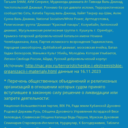
Тагьаля SHAM, АУМ Синрике, Муджахеды джамаата Ат-Тавхида Валь-Джихад,
Чистопольский Джамаат, Рохнамо ба суи давлати исломи, Террористическое
сообщество Сеть, Катиба Таухид валь-Джихад, Хайят Тахрир аш-Шам, Ахлю
Сунна Валь Джамаа, National Socialism/White Power, Артподготовка,
Религиозная группа “Джамаат “Красный пахарь”, Колумбайн, Хатлонский
джамаат, Мусульманская религиозная группа п. Кушкуль г. Оренбург,
Крымско-татарский добровольческий батальон имени Номана
Челебиджихана, Азов, Партия исламского возрождения Таджикистана,
Народная самооборона, Дуббайский джамаат, московская ячейка, Батал-
Хаджи Белхороев, Маньяки Культ Убийц, Молодёжь Которая Улыбается,
Легион Свобода России, Айдар, Русский добровольческий корпус
Источник:
http://nac.gov.ru/terroristicheskie-i-ekstremistskie-
organizacii-i-materialy.html
данные на
16.11.2023
* Перечень общественных объединений и религиозных
организаций в отношении которых судом принято
вступившее в законную силу решение о ликвидации или
запрете деятельности:
Национал-большевистская партия, ВЕК РА, Рада земли Кубанской Духовно
Родовой Державы Русь, Община Духовного Управления Асгардской Веси
Беловодья, Славянская Община Капища Веды Перуна, Мужская Духовная
Семинария Староверов-Инглингов, Нурджулар, К Богодержавию, Таблиги