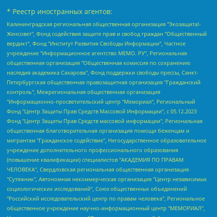
* Реестр иностранных агентов:
Калининградская региональная общественная организация "Экозащита!-Женсовет", Фонд содействия защите прав и свобод граждан "Общественный вердикт", Фонд "Институт Развития Свободы Информации", Частное учреждение "Информационное агентство МЕМО. РУ", Региональная общественная организация "Общественная комиссия по сохранению наследия академика Сахарова", Фонд поддержки свободы прессы, Санкт-Петербургская общественная правозащитная организация "Гражданский контроль", Межрегиональная общественная организация "Информационно-просветительский центр "Мемориал", Региональный Фонд "Центр Защиты Прав Средств Массовой Информации", с 05.12.2023 Фонд "Центр Защиты Прав Средств массовой информации", Региональная общественная благотворительная организация помощи беженцам и мигрантам "Гражданское содействие", Негосударственное образовательное учреждение дополнительного профессионального образования (повышение квалификации) специалистов "АКАДЕМИЯ ПО ПРАВАМ ЧЕЛОВЕКА", Свердловская региональная общественная организация "Сутяжник", Автономная некоммерческая организация "Центр независимых социологических исследований", Союз общественных объединений "Российский исследовательский центр по правам человека", Региональное общественное учреждение научно-информационный центр "МЕМОРИАЛ", Некоммерческая организация "Фонд защиты гласности", Автономная некоммерческая организация "Институт прав человека", Городская общественная организация "Екатеринбургское общество "МЕМОРИАЛ", Городская общественная организация "Рязанское историко-просветительское и правозащитное общество "Мемориал" (Рязанский Мемориал), Челябинский региональный орган общественной самодеятельности – женское общественное объединение "Женщины Евразии", Челябинский региональный орган общественной самодеятельности "Уральская правозащитная группа", Фонд содействия защите здоровья и социальной справедливости имени Андрея Рылькова, Автономная Некоммерческая Организация "Аналитический Центр Юрия Левады", Автономная некоммерческая организация социальной поддержки населения "Проект Апрель", Региональная общественная организация помощи женщинам и детям, находящимся в кризисной ситуации "Информационно-методический центр "Анна", Фонд содействия развитию массовых коммуникаций и правовому просвещению "Так-так-Так", Фонд содействия устойчивому развитию "Серебряная тайга", Свердловский региональный общественный фонд социальных проектов "Новое время", "Idel.Реалии", Кавказ.Реалии, Крым.Реалии, Телеканал Настоящее Время, Татаро-башкирская служба Радио Свобода (Azatliq Radiosi), Радио Свободная Европа/Радио Свобода (PCE/PC), "Сибирь.Реалии", "Фактограф", Благотворительный фонд помощи осужденным и их семьям, Автономная некоммерческая организация "Институт глобализации и социальных движений", Фонд "В защиту прав заключенных", Частное учреждение "Центр поддержки и содействия развитию средств массовой информации", Пензенский региональный общественный благотворительный фонд "Гражданский союз", "Север.Реалии", Некоммерческая организация Фонд "Правовая инициатива", Общество с ограниченной ответственностью "Радио Свободная Европа/Радио Свобода", Чешское информационное агентство "MEDIUM-ORIENT", Красноярская региональная общественная организация "Мы против СПИДа", Камалягин Денис Николаевич, Маркелов Сергей Евгеньевич, Пономарев Лев Александрович, Савицкая Людмила Алексеевна, Автономная некоммерческая организация "Центр по работе с проблемой насилия "НАСИЛИЮ.НЕТ", Межрегиональный профессиональный союз работников здравоохранения "Альянс врачей", Юридическое лицо, зарегистрированное в Латвийской Республике, SIA "Medusa Project" (регистрационный номер 40103797863, дата регистрации 10.06.2014), Некоммерческая организация "Фонд по борьбе с коррупцией", Автономная некоммерческая организация "Институт права и публичной политики", Баданин Роман Сергеевич, Гликин Максим Александрович, Железнова Мария Михайловна, Лукьянова Юлия Сергеевна, Маетная Елизавета Витальевна, Маняхин Петр Борисович, Чуракова Ольга Владимировна, Ярош Юлия Петровна, Юридическое лицо "The Insider SIA", зарегистрированное в Риге, Латвийская Республика (дата регистрации 26.06.2015), являющееся администратором доменного имени интернет-издания "The Insider SIA", https://theins.ru, Постернак Алексей Евгеньевич, Рубин Михаил Аркадьевич, Анин Роман Александрович, Юридическое лицо Istories fonds, зарегистрированное в Латвийской Республике (регистрационный номер 50008295751, дата регистрации 24.02.2020), Великовский Дмитрий Александрович, Долинина Ирина Николаевна, Мароховская Алеся Алексеевна, Шлейнов Роман Юрьевич, Шмагун Олеся Валентиновна, Общество с ограниченной ответственностью "Альтаир 2021", Общество с ограниченной ответственностью "Вега 2021", Общество с ограниченной ответственностью "Главный редактор 2021", Общество с ограниченной ответственностью "Ромашки монолит", Важенков Артем Валерьевич, Ивановская областная общественная организация "Центр гендерных исследований", Гурман Юрий Альбертович, Медиапроект "ОВД-Инфо", Егоров Владимир Владимирович, Жилинский Владимир Александрович, Общество с ограниченной ответственностью "ЗП", Иванова София Юрьевна, Карезина Инна Павловна, Кильтау Екатерина Викторовна, Петров Алексей Викторович, Пискунов Сергей Евгеньевич, Смирнов Сергей Сергеевич, Тихонов Михаил Сергеевич, Общество с ограниченной ответственностью "ЖУРНАЛИСТ-ИНОСТРАННЫЙ АГЕНТ", Арапова Галина Юрьевна, Вольтская Татьяна Анатольевна, Американская компания "Mason G.E.S. Anonymous Foundation" (США), являющаяся владельцем интернет-издания https://mnews.world/, Компания "Stichting Bellingcat", зарегистрированная в Нидерландах (дата регистрации 11.07.2018), Захаров Андрей Вячеславович, Клепиковская Екатерина Дмитриевна, Общество с ограниченной ответственностью "МЕМО", Перл Роман Александрович, Симонов Евгений Алексеевич, Соловьева Елена Анатольевна, Сотников Даниил Владимирович, Сурначева Елизавета Дмитриевна, Автономная некоммерческая организация по защите прав человека и информированию населения "Якутия – Наше Мнение", Общество с ограниченной ответственностью "Москоу диджитал медиа", с 26.01.2023 Общество с ограниченной ответственностью "Чайка Белые сады", Ветошкина Валерия Валерьевна, Заговора Максим Александрович, Межрегиональное общественное движение "Российская ЛГБТ - сеть", Оленичев Максим Владимирович, Павлов Иван Юрьевич, Скворцова Елена Сергеевна, Общество с ограниченной ответственностью "Как бы инагент", Кочетков Игорь Викторович, Общество с ограниченной ответственностью "Честные выборы", Еланчик Олег Александрович, Общество с ограниченной ответственностью "Нобелевский призыв", Гималова Регина Эмилевна, Григорьев Андрей Валерьевич, Григорьева Алина Александровна, Ассоциация по содействию защите прав призывников, альтернативнослужащих и военнослужащих "Правозащитная группа "Гражданин.Армия.Право", Хисамова Регина Фаритовна, Автономная некоммерческая организация по реализации социально-правовых программ "Лилит", Дальневосточное общественное движение "Маяк", Санкт-Петербургская ЛГБТ-инициативная группа "Выход", Инициативная группа ЛГБТ+ "Реверс", Алексеев Андрей Викторович, Бекбулатова Таисия Львовна, Беляев Иван Михайлович, Владыкина Елена Сергеевна, Гельман Марат Александрович, Никульшина Вероника Юрьевна, Толоконникова Надежда Андреевна, Шендерович Виктор Анатольевич, Общество с ограниченной ответственностью "Данное сообщение", Общество с ограниченной ответственностью Издательский дом "Новая глава", Айнбиндер Александра Александровна, Московский комьюнити-центр для ЛГБТ+инициатив, Благотворительный фонд развития филантропии, Deutsche Welle (Германия, Kurt-Schumacher-Strasse 3, 53113 Bonn), Борзунова Мария Михайловна, Воробьев Виктор Викторович, Голубева Анна Львовна, Константинова Алла Михайловна, Малкова Ирина Владимировна, Мурадов Мурад Абдулгалимович, Осетинская Елизавета Николаевна, Понасенков Евгений Николаевич, Ганапольский Матвей Юрьевич, Киселев Евгений Алексеевич, Борухович Ирина Григорьевна, Дремин Иван Тимофеевич, Дубровский Дмитрий Викторович, Красноярская региональная общественная организация поддержки и развития альтернативных образовательных технологий и межкультурных коммуникаций "ИНТЕРРА", Маяковская Екатерина Алексеевна, Фейгин Марк Захарович, Филимонов Андрей Викторович, Дзугкоева Регина Николаевна, Доброхотов Роман Александрович, Дудь Юрий Александрович, Елкин Сергей Владимирович, Кругликов Кирилл Игоревич, Сабунаева Мария Леонидовна, Семенов Алексей Владимирович, Шаинян Карен Багратович, Шульман Екатерина Михайловна, Асафьев Артур Валерьевич, Вахштайн Виктор Семенович, Венедиктов Алексей Алексеевич, Лушникова Екатерина Евгеньевна, Волков Леонид Михайлович, Невзоров Александр Глебович, Пархоменко Сергей Борисович, Сироткин Ярослав Николаевич, Кара-Мурза Владимир Владимирович, Баранова Наталья Владимировна, Гозман Леонид Яковлевич, Кагарлицкий Борис Юльевич, Климарев Михаил Валерьевич, Милов Владимир Станиславович, Автономная некоммерческая организация Краснодарский центр современного искусства "Типография", Моргенштерн Алишер Тагирович, Соболь Любовь Эдуардовна, Общество с ограниченной ответственностью "ЛИЗА НОРМ", Каспаров Гарри Кимович, Ходорковский Михаил Борисович, Общество с ограниченной ответственностью "Апрельские тезисы", Данилович Ирина Брониславовна, Кашин Олег Владимирович, Петров Николай Владимирович, Пивоваров Алексей Владимирович, Соколов Михаил Владимирович, Цветкова Юлия Владимировна, Чичваркин Евгений Александрович, Комитет против пыток/Команда против пыток, Общество с ограниченной ответственностью "Первый научный", Общество с ограниченной ответственностью "Вертолет и ко", Белоцерковская Вероника Борисовна, Кац Максим Евгеньевич, Лазарева Татьяна Юрьевна, Шаведдинов Руслан Табризович, Яшин Илья Валерьевич, Общество с ограниченной ответственностью "Иноагент ААВ", Алешковский Дмитрий Петрович, Альбац Евгения Марковна, Быков Дмитрий Львович, Галямина Юлия Евгеньевна, Лойко Сергей Леонидович, Мартынов Кирилл Константинович, Медведев Сергей Александрович, Крашенинников Федор Геннадиевич, Гордеева Катерина Вл