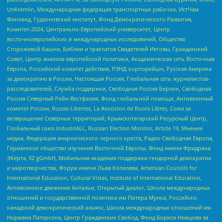
UnKremlin, Международная федерация транспортных рабочих, ИстЧам
Финланд, Гудзоновский институт, Фонд Демократического Развития,
Комитет-2024, Центрально-Европейский университет, Центр
восточноевропейских и международных исследований, Общество
Сторожевой башни, Библии и трактатов Свидетелей Иеговы, Гражданский
Совет, Центр анализа европейской политики, Академическая сеть Восточная
Европа, Российский комитет действия, РЭНД корпорейшн, Русская Америка
за демократию в России, Настоящая Россия, Глобальная сеть журналистов-
расследователей, Служба поддержки, Свободная Россия Берлин, Свободная
Россия Северный Рейн-Вестфалия, Фонд глобальной помощи, Антивоенный
комитет России, Russie-Libertes, La Asocicion de Rusos Libres, Союз за
возвращение Северных территорий, Крымскотатарский Ресурсный Центр,
Глобальный союз IndustriALL, Russian Election Monitor, Article 19, Мнение
медиа, Федерация анархического черного креста, Радио Свободная Европа,
Германское общество изучения Восточной Европы, Фонд имени Фридриха
Эберта, XZ gGmbH, Мобильная академия поддержки гендерной демократии
и миротворчества, Форум имени Льва Копелева, American Councils for
International Education, Cultural Vistas, Institute of International Education,
Антивоенное движение Антальи, Открытый диалог, Школа международных
отношений и государственной политики им Питера Мунка, Российско-
канадский демократический альянс, Школа международных отношений им
Нормана Патерсона, Центр Гражданских Свобод, Фонд Бориса Немцова за