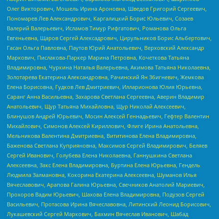
Олег Викторович, Мошель Ирина Ароновна, Шведов Григорий Сергеевич,
Пономарев Лев Александрович, Каргалицкий Борис Юльевич, Созаев
Валерий Валерьевич, Исламов Тимур Рифгатович, Романова Ольга
Евгеньевна, Щаров Сергей Алексадрович, Цирульников Борис Альбертович,
Гасан Ольга Павловна, Паутов Юрий Анатольевич, Верховский Александр
Маркович, Пислакова-Паркер Марина Петровна, Кочеткова Татьяна
Владимировна, Чуркина Наталья Валерьевна, Акимова Татьяна Николаевна,
Золотарева Екатерина Александровна, Рачинский Ян Збигневич, Жемкова
Елена Борисовна, Гудков Лев Дмитриевич, Илларионова Юлия Юрьевна,
Саранг Анна Васильевна, Захарова Светлана Сергеевна, Аверин Владимир
Анатольевич, Щур Татьяна Михайловна, Щур Николай Алексеевич,
Блинушов Андрей Юрьевич, Мосин Алексей Геннадьевич, Гефтер Валентин
Михайлович, Симонов Алексей Кириллович, Флиге Ирина Анатольевна,
Мельникова Валентина Дмитриевна, Вититинова Елена Владимировна,
Баженова Светлана Куприяновна, Максимов Сергей Владимирович, Беляев
Сергей Иванович, Голубева Елена Николаевна, Ганнушкина Светлана
Алексеевна, Закс Елена Владимировна, Буртина Елена Юрьевна, Гендель
Людмила Залмановна, Кокорина Екатерина Алексеевна, Шуманов Илья
Вячеславович, Арапова Галина Юрьевна, Свечников Анатолий Мариевич,
Прохоров Вадим Юрьевич, Шахова Елена Владимировна, Подузов Сергей
Васильевич, Протасова Ирина Вячеславовна, Литинский Леонид Борисович,
Лукашевский Сергей Маркович, Бахмин Вячеслав Иванович, Шабад