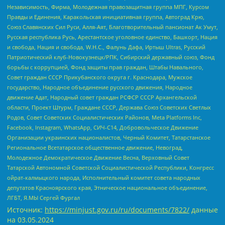
Независимость, Фирма, Молодежная правозащитная группа МПГ, Курсом
Правды и Единения, Каракольская инициативная группа, Автоград Крю,
Союз Славянских Сил Руси, Алля-Аят, Благотворительный пансионат Ак Умут,
Русская республика Русь, Арестантское уголовное единство, Башкорт, Нация
и свобода, Нация и свобода, W.H.С., Фалунь Дафа, Иртыш Ultras, Русский
Патриотический клуб-Новокузнецк/РПК, Сибирский державный союз, Фонд
борьбы с коррупцией, Фонд защиты прав граждан, Штабы Навального,
Совет граждан СССР Прикубанского округа г. Краснодара, Мужское
государство, Народное объединение русского движения, Народное
движение Адат, Народный совет граждан РСФСР СССР Архангельской
области, Проект Штурм, Граждане СССР, Держава Союз Советских Светлых
Родов, Совет Советских Социалистических Районов, Meta Platforms Inc,
Facebook, Instagram, WhatsApp, СИЧ-С14, Добровольческое Движение
Организации украинских националистов, Черный Комитет, Татарстанское
Региональное Всетатарское общественное движение, Невоград,
Молодежное Демократическое Движение Весна, Верховный Совет
Татарской Автономной Советской Социалистической Республики, Конгресс
ойрат-калмыцкого народа, Исполнительный комитет совета народных
депутатов Красноярского края, Этническое национальное объединение,
ЛГБТ, Я.МЫ Сергей Фургал
Источник:
https://minjust.gov.ru/ru/documents/7822/
данные
на
03.05.2024