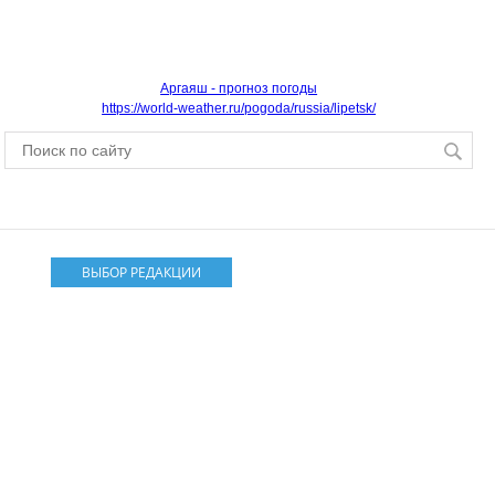
Аргаяш - прогноз погоды
https://world-weather.ru/pogoda/russia/lipetsk/
ВЫБОР РЕДАКЦИИ