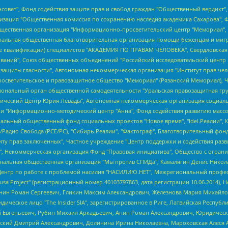
мная некоммерческая организация "Центр по работе с проблемой насилия "НАСИЛИЮ.НЕТ", Межрегиональный профессиональный союз работников здравоохранения "Альянс врачей", Юридическое лицо, зарегистрированное в Латвийской Республике, SIA "Medusa Project" (регистрационный номер 40103797863, дата регистрации 10.06.2014), Некоммерческая организация "Фонд по борьбе с коррупцией", Автономная некоммерческая организация "Институт права и публичной политики", Баданин Роман Сергеевич, Гликин Максим Александрович, Железнова Мария Михайловна, Лукьянова Юлия Сергеевна, Маетная Елизавета Витальевна, Маняхин Петр Борисович, Чуракова Ольга Владимировна, Ярош Юлия Петровна, Юридическое лицо "The Insider SIA", зарегистрированное в Риге, Латвийская Республика (дата регистрации 26.06.2015), являющееся администратором доменного имени интернет-издания "The Insider SIA", https://theins.ru, Постернак Алексей Евгеньевич, Рубин Михаил Аркадьевич, Анин Роман Александрович, Юридическое лицо Istories fonds, зарегистрированное в Латвийской Республике (регистрационный номер 50008295751, дата регистрации 24.02.2020), Великовский Дмитрий Александрович, Долинина Ирина Николаевна, Мароховская Алеся Алексеевна, Шлейнов Роман Юрьевич, Шмагун Олеся Валентиновна, Общество с ограниченной ответственностью "Альтаир 2021", Общество с ограниченной ответственностью "Вега 2021", Общество с ограниченной ответственностью "Главный редактор 2021", Общество с ограниченной ответственностью "Ромашки монолит", Важенков Артем Валерьевич, Ивановская областная общественная организация "Центр гендерных исследований", Гурман Юрий Альбертович, Медиапроект "ОВД-Инфо", Егоров Владимир Владимирович, Жилинский Владимир Александрович, Общество с ограниченной ответственностью "ЗП", Иванова София Юрьевна, Карезина Инна Павловна, Кильтау Екатерина Викторовна, Петров Алексей Викторович, Пискунов Сергей Евгеньевич, Смирнов Сергей Сергеевич, Тихонов Михаил Сергеевич, Общество с ограниченной ответственностью "ЖУРНАЛИСТ-ИНОСТРАННЫЙ АГЕНТ", Арапова Галина Юрьевна, Вольтская Татьяна Анатольевна, Американская компания "Mason G.E.S. Anonymous Foundation" (США), являющаяся владельцем интернет-издания https://mnews.world/, Компания "Stichting Bellingcat", зарегистрированная в Нидерландах (дата регистрации 11.07.2018), Захаров Андрей Вячеславович, Клепиковская Екатерина Дмитриевна, Общество с ограниченной ответственностью "МЕМО", Перл Роман Александрович, Симонов Евгений Алексеевич, Соловьева Елена Анатольевна, Сотников Даниил Владимирович, Сурначева Елизавета Дмитриевна, Автономная некоммерческая организация по защите прав человека и информированию населения "Якутия – Наше Мнение", Общество с ограниченной ответственностью "Москоу диджитал медиа", с 26.01.2023 Общество с ограниченной ответственностью "Чайка Белые сады", Ветошкина Валерия Валерьевна, Заговора Максим Александрович, Межрегиональное общественное движение "Российская ЛГБТ - сеть", Оленичев Максим Владимирович, Павлов Иван Юрьевич, Скворцова Елена Сергеевна, Общество с ограниченной ответственностью "Как бы инагент", Кочетков Игорь Викторович, Общество с ограниченной ответственностью "Честные выборы", Еланчик Олег Александрович, Общество с ограниченной ответственностью "Нобелевский призыв", Гималова Регина Эмилевна, Григорьев Андрей Валерьевич, Григорьева Алина Александровна, Ассоциация по содействию защите прав призывников, альтернативнослужащих и военнослужащих "Правозащитная группа "Гражданин.Армия.Право", Хисамова Регина Фаритовна, Автономная некоммерческая организация по реализации социально-правовых программ "Лилит", Дальн