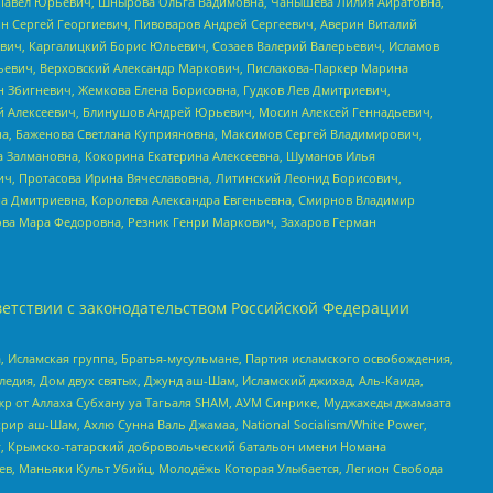
й Павел Юрьевич, Шнырова Ольга Вадимовна, Чанышева Лилия Айратовна,
ин Сергей Георгиевич, Пивоваров Андрей Сергеевич, Аверин Виталий
вич, Каргалицкий Борис Юльевич, Созаев Валерий Валерьевич, Исламов
льевич, Верховский Александр Маркович, Пислакова-Паркер Марина
н Збигневич, Жемкова Елена Борисовна, Гудков Лев Дмитриевич,
й Алексеевич, Блинушов Андрей Юрьевич, Мосин Алексей Геннадьевич,
а, Баженова Светлана Куприяновна, Максимов Сергей Владимирович,
а Залмановна, Кокорина Екатерина Алексеевна, Шуманов Илья
ч, Протасова Ирина Вячеславовна, Литинский Леонид Борисович,
а Дмитриевна, Королева Александра Евгеньевна, Смирнов Владимир
ова Мара Федоровна, Резник Генри Маркович, Захаров Герман
етствии с законодательством Российской Федерации
 Исламская группа, Братья-мусульмане, Партия исламского освобождения,
едия, Дом двух святых, Джунд аш-Шам, Исламский джихад, Аль-Каида,
жр от Аллаха Субхану уа Тагьаля SHAM, АУМ Синрике, Муджахеды джамаата
рир аш-Шам, Ахлю Сунна Валь Джамаа, National Socialism/White Power,
рг, Крымско-татарский добровольческий батальон имени Номана
оев, Маньяки Культ Убийц, Молодёжь Которая Улыбается, Легион Свобода