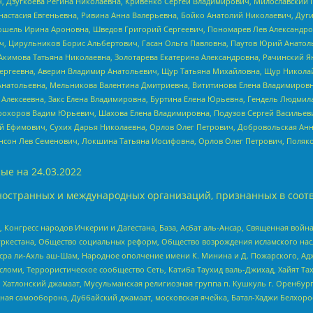
ч, Дзугкоева Регина Николаевна, Кривенко Сергей Владимирович, Милославски
настасия Евгеньевна, Ривина Анна Валерьевна, Бойко Анатолий Николаевич, Дуг
ошель Ирина Ароновна, Шведов Григорий Сергеевич, Пономарев Лев Александро
ч, Цирульников Борис Альбертович, Гасан Ольга Павловна, Паутов Юрий Анато
Акимова Татьяна Николаевна, Золотарева Екатерина Александровна, Рачинский Я
Сергеевна, Аверин Владимир Анатольевич, Щур Татьяна Михайловна, Щур Никола
Анатольевна, Мельникова Валентина Дмитриевна, Вититинова Елена Владимировн
 Алексеевна, Закс Елена Владимировна, Буртина Елена Юрьевна, Гендель Людмил
рохоров Вадим Юрьевич, Шахова Елена Владимировна, Подузов Сергей Васильеви
й Ефимович, Сухих Дарья Николаевна, Орлов Олег Петрович, Добровольская Анн
нсон Лев Семенович, Локшина Татьяна Иосифовна, Орлов Олег Петрович, Поляк
ые на
24.03.2022
ностранных и международных организаций, признанных в соотв
нгресс народов Ичкерии и Дагестана, База, Асбат аль-Ансар, Священная война,
уркестана, Общество социальных реформ, Общество возрождения исламского насл
Нусра ли-Ахль аш-Шам, Народное ополчение имени К. Минина и Д. Пожарского, Ад
сломи, Террористическое сообщество Сеть, Катиба Таухид валь-Джихад, Хайят Тах
, Хатлонский джамаат, Мусульманская религиозная группа п. Кушкуль г. Оренбу
ная самооборона, Дуббайский джамаат, московская ячейка, Батал-Хаджи Белхор