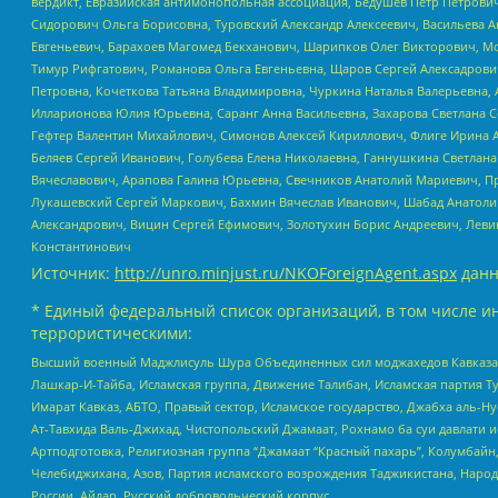
вердикт, Евразийская антимонопольная ассоциация, Бедушев Петр Петрови
Сидорович Ольга Борисовна, Туровский Александр Алексеевич, Васильева А
Евгеньевич, Барахоев Магомед Бекханович, Шарипков Олег Викторович, М
Тимур Рифгатович, Романова Ольга Евгеньевна, Щаров Сергей Алексадрови
Петровна, Кочеткова Татьяна Владимировна, Чуркина Наталья Валерьевна, 
Илларионова Юлия Юрьевна, Саранг Анна Васильевна, Захарова Светлана 
Гефтер Валентин Михайлович, Симонов Алексей Кириллович, Флиге Ирина 
Беляев Сергей Иванович, Голубева Елена Николаевна, Ганнушкина Светлана
Вячеславович, Арапова Галина Юрьевна, Свечников Анатолий Мариевич, П
Лукашевский Сергей Маркович, Бахмин Вячеслав Иванович, Шабад Анатоли
Александрович, Вицин Сергей Ефимович, Золотухин Борис Андреевич, Леви
Константинович
Источник:
http://unro.minjust.ru/NKOForeignAgent.aspx
данн
* Единый федеральный список организаций, в том числе и
террористическими:
Высший военный Маджлисуль Шура Объединенных сил моджахедов Кавказа, Ко
Лашкар-И-Тайба, Исламская группа, Движение Талибан, Исламская партия Т
Имарат Кавказ, АБТО, Правый сектор, Исламское государство, Джабха аль-
Ат-Тавхида Валь-Джихад, Чистопольский Джамаат, Рохнамо ба суи давлати и
Артподготовка, Религиозная группа “Джамаат “Красный пахарь”, Колумбайн
Челебиджихана, Азов, Партия исламского возрождения Таджикистана, Народ
России, Айдар, Русский добровольческий корпус