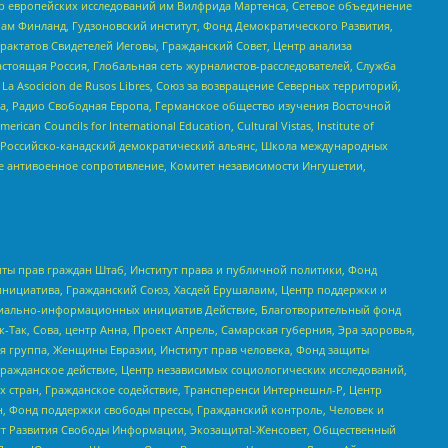
нтр европейских исследований им Вилфрида Мартенса, Сетевое объединение
Чам Финланд, Гудзоновский институт, Фонд Демократического Развития,
актатов Свидетелей Иеговы, Гражданский Совет, Центр анализа
астоящая Россия, Глобальная сеть журналистов-расследователей, Служба
a Asocicion de Rusos Libres, Союз за возвращение Северных территорий,
еста, Радио Свободная Европа, Германское общество изучения Восточной
ouncils for International Education, Cultural Vistas, Institute of
, Российско-канадский демократический альянс, Школа международных
е антивоенное сопротивление, Комитет независимости Ингушетии,
ты прав граждан Штаб, Институт права и публичной политики, Фонд
инициатива, Гражданский Союз, Хасдей Ерушалаим, Центр поддержки и
социально-информационных инициатив Действие, Благотворительный фонд
Так, Сова, центр Анна, Проект Апрель, Самарская губерния, Эра здоровья,
я группа, Женщины Евразии, Институт прав человека, Фонд защиты
Гражданское действие, Центр независимых социологических исследований,
стран, Гражданское содействие, Трансперенси Интернешнл-Р, Центр
н, Фонд поддержки свободы прессы, Гражданский контроль, Человек и
тут Развития Свободы Информации, Экозащита!-Женсовет, Общественный