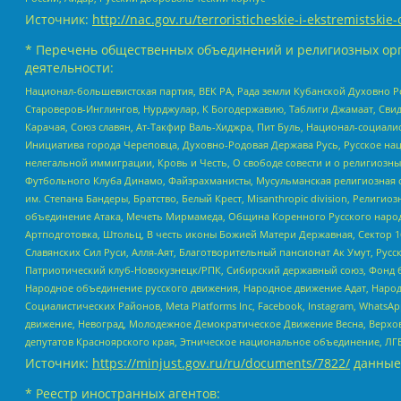
Источник:
http://nac.gov.ru/terroristicheskie-i-ekstremistskie-
* Перечень общественных объединений и религиозных орг
деятельности:
Национал-большевистская партия, ВЕК РА, Рада земли Кубанской Духовно
Староверов-Инглингов, Нурджулар, К Богодержавию, Таблиги Джамаат, Сви
Карачая, Союз славян, Ат-Такфир Валь-Хиджра, Пит Буль, Национал-социал
Инициатива города Череповца, Духовно-Родовая Держава Русь, Русское н
нелегальной иммиграции, Кровь и Честь, О свободе совести и о религиоз
Футбольного Клуба Динамо, Файзрахманисты, Мусульманская религиозная о
им. Степана Бандеры, Братство, Белый Крест, Misanthropic division, Рели
объединение Атака, Мечеть Мирмамеда, Община Коренного Русского народа
Артподготовка, Штольц, В честь иконы Божией Матери Державная, Сектор 1
Славянских Сил Руси, Алля-Аят, Благотворительный пансионат Ак Умут, Русск
Патриотический клуб-Новокузнецк/РПК, Сибирский державный союз, Фонд б
Народное объединение русского движения, Народное движение Адат, Народ
Социалистических Районов, Meta Platforms Inc, Facebook, Instagram, Wha
движение, Невоград, Молодежное Демократическое Движение Весна, Верхов
депутатов Красноярского края, Этническое национальное объединение, ЛГ
Источник:
https://minjust.gov.ru/ru/documents/7822/
данные
* Реестр иностранных агентов: