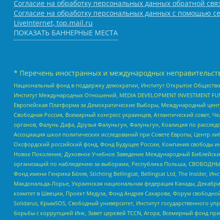
Согласие на обработку персональных данных обратной свя
Согласие на обработку персональных данных с помощью се
LiveInternet, top.mail.ru
ПОКАЗАТЬ БАННЕРНЫЕ МЕСТА
* Перечень иностранных и международных неправительств
Национальный фонд в поддержку демократии, Институт Открытое Общество
Институт Международных Отношений, MEDIA DEVELOPMENT INVESTMENT FUND,
Европейская Платформа за Демократические Выборы, Международный цент
Свободная Россия, Всемирный конгресс украинцев, Атлантический совет, Ч
органов, Фалунь Дафа, Друзья Фалуньгун, Фалуньгун, Коалиция по рассле
Ассоциация школ политических исследований при Совете Европы, Центр ли
Оксфордский российский фонд, Фонд Будущее России, Компания свободы ин
Новое Поколение, Духовное Учебное Заведение Международный Библейский
организаций по наблюдению за выборами, Республика Польша, СВОБОДНЫЙ
Фонд имени Генриха Бёлля, Stichting Bellingcat, Bellingcat Ltd, The Inside
Макдональда-Лорье, Украинская национальная федерация Канады, Декабрис
комитет в Швеции, Проект Медуза, Фонд Андрея Сахарова, Форум свободной 
Solidarus, КрымSOS, Свободный университет, Институт государственного у
борьбы с коррупцией Инк, Завет церквей TCCN, Агора, Всемирный фонд при