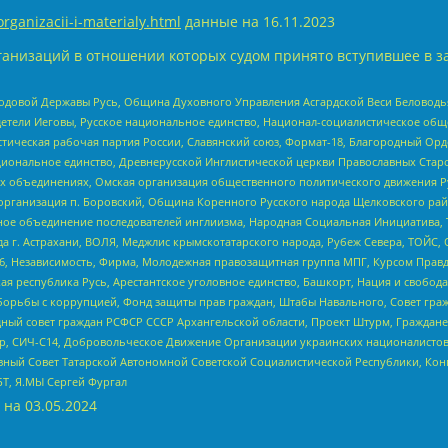
organizacii-i-materialy.html
данные на
16.11.2023
анизаций в отношении которых судом принято вступившее в з
 Родовой Державы Русь, Община Духовного Управления Асгардской Веси Беловод
детели Иеговы, Русское национальное единство, Национал-социалистическое об
истическая рабочая партия России, Славянский союз, Формат-18, Благородный Ор
ациональное единство, Древнерусской Инглистической церкви Православных Ста
ных объединениях, Омская организация общественного политического движения Р
рганизация п. Боровский, Община Коренного Русского народа Щелковского район
гиозное объединение последователей инглиизма, Народная Социальная Инициатива,
 г. Астрахани, ВОЛЯ, Меджлис крымскотатарского народа, Рубеж Севера, ТОЙС, 
6, Независимость, Фирма, Молодежная правозащитная группа МПГ, Курсом Правд
ая республика Русь, Арестантское уголовное единство, Башкорт, Нация и свобода,
орьбы с коррупцией, Фонд защиты прав граждан, Штабы Навального, Совет гражд
ный совет граждан РСФСР СССР Архангельской области, Проект Штурм, Граждане 
tsApp, СИЧ-С14, Добровольческое Движение Организации украинских националисто
ный Совет Татарской Автономной Советской Социалистической Республики, Кон
БТ, Я.МЫ Сергей Фургал
 на
03.05.2024