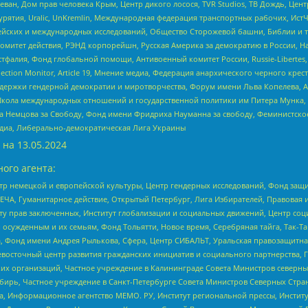
еван, Дом прав человека Крым, Центр дикого лосося, TVR Studios, ТВ Дождь, Це
урятия, Uralic, UnKremlin, Международная федерация транспортных рабочих, Ист
ейских и международных исследований, Общество Сторожевой башни, Библии и тр
омитет действия, РЭНД корпорейшн, Русская Америка за демократию в России, Н
фалия, Фонд глобальной помощи, Антивоенный комитет России, Russie-Libertes, L
lection Monitor, Article 19, Мнение медиа, Федерация анархического черного кр
и гендерной демократии и миротворчества, Форум имени Льва Копелева, American C
г, Школа международных отношений и государственной политики им Питера Мунка
 Немцова за Свободу, Фонд имени Фридриха Науманна за свободу, Феминистско
медиа, Либерально-демократическая Лига Украины
 на
13.05.2024
ого агента:
р немецкой и европейской культуры, Центр гендерных исследований, Фонд защи
ЧА, Гуманитарное действие, Открытый Петербург, Лига Избирателей, Правовая 
иту прав заключенных, Институт глобализации и социальных движений, Центр 
ужденным и их семьям, Фонд Тольятти, Новое время, Серебряная тайга, Так-Так-
, Фонд имени Андрея Рылькова, Сфера, Центр СИБАЛЬТ, Уральская правозащитна
невосточный центр развития гражданских инициатив и социального партнерства, 
 организаций, Частное учреждение в Калининграде Совета Министров северных 
бирь, Частное учреждение в Санкт-Петербурге Совета Министров Северных Стра
а, Информационное агентство МЕМО. РУ, Институт региональной прессы, Инсти