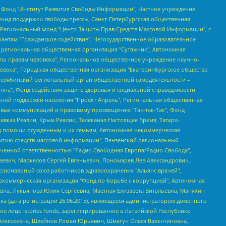
евосточное общественное движение "Маяк", Санкт-Петербургская ЛГБТ-инициативная группа "Выход", Инициативная группа ЛГБТ+ "Реверс", Алексеев Андрей Викторович, Бекбулатова Таисия Львовна, Беляев Иван Михайлович, Владыкина Елена Сергеевна, Гельман Марат Александрович, Никульшина Вероника Юрьевна, Толоконникова Надежда Андреевна, Шендерович Виктор Анатольевич, Общество с ограниченной ответственностью "Данное сообщение", Общество с ограниченной ответственностью Издательский дом "Новая глава", Айнбиндер Александра Александровна, Московский комьюнити-центр для ЛГБТ+инициатив, Благотворительный фонд развития филантропии, Deutsche Welle (Германия, Kurt-Schumacher-Strasse 3, 53113 Bonn), Борзунова Мария Михайловна, Воробьев Виктор Викторович, Голубева Анна Львовна, Константинова Алла Михайловна, Малкова Ирина Владимировна, Мурадов Мурад Абдулгалимович, Осетинская Елизавета Николаевна, Понасенков Евгений Николаевич, Ганапольский Матвей Юрьевич, Киселев Евгений Алексеевич, Борухович Ирина Григорьевна, Дремин Иван Тимофеевич, Дубровский Дмитрий Викторович, Красноярская региональная общественная организация поддержки и развития альтернативных образовательных технологий и межкультурных коммуникаций "ИНТЕРРА", Маяковская Екатерина Алексеевна, Фейгин Марк Захарович, Филимонов Андрей Викторович, Дзугкоева Регина Николаевна, Доброхотов Роман Александрович, Дудь Юрий Александрович, Елкин Сергей Владимирович, Кругликов Кирилл Игоревич, Сабунаева Мария Леонидовна, Семенов Алексей Владимирович, Шаинян Карен Багратович, Шульман Екатерина Михайловна, Асафьев Артур Валерьевич, Вахштайн Виктор Семенович, Венедиктов Алексей Алексеевич, Лушникова Екатерина Евгеньевна, Волков Леонид Михайлович, Невзоров Александр Глебович, Пархоменко Сергей Борисович, Сироткин Ярослав Николаевич, Кара-Мурза Владимир Владимирович, Баранова Наталья Владимировна, Гозман Леонид Яковлевич, Кагарлицкий Борис Юльевич, Климарев Михаил Валерьевич, Милов Владимир Станиславович, Автономная некоммерческая организация Краснодарский центр современного искусства "Типография", Моргенштерн Алишер Тагирович, Соболь Любовь Эдуардовна, Общество с ограниченной ответственностью "ЛИЗА НОРМ", Каспаров Гарри Кимович, Ходорковский Михаил Борисович, Общество с ограниченной ответственностью "Апрельские тезисы", Данилович Ирина Брониславовна, Кашин Олег Владимирович, Петров Николай Владимирович, Пивоваров Алексей Владимирович, Соколов Михаил Владимирович, Цветкова Юлия Владимировна, Чичваркин Евгений Александрович, Комитет против пыток/Команда против пыток, Общество с ограниченной ответственностью "Первый научный", Общество с ограниченной ответственностью "Вертолет и ко", Белоцерковская Вероника Борисовна, Кац Максим Евгеньевич, Лазарева Татьяна Юрьевна, Шаведдинов Руслан Табризович, Яшин Илья Валерьевич, Общество с ограниченной ответственностью "Иноагент ААВ", Алешковский Дмитрий Петрович, Альбац Евгения Марковна, Быков Дмитрий Львович, Галямина Юлия Евгеньевна, Лойко Сергей Леонидович, Мартынов Кирилл Константинович, Медведев Сергей Александрович, Крашенинников Федор Геннадиевич, Гордеева Катерина Вл