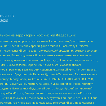
хова Н.В.
2026
льной на территории Российской Федерации:
кономическому и правовому развитию, Национальный Демократический
менной России, Черноморский фонд регионального сотрудничества,
, Тихоокеанский центр защиты окружающей среды и природных ресурсов,
 Хармони, Родники дракона, Врачи против насильственного извлечения
по расследованию преследований Фалуньгун, Пражский гражданский центр,
бмен, Бард колледж, Европейский выбор, Фонд Ходорковского,
ное Управление Евангельских Христиан Украинской Христианской Церкви,
огических Предприятий, Церковь Духовной Технологии, Европейская сеть
ий Институт Международных Отношений, КРИМСЬКА ПРАВОЗАХИСНА ГРУПА,
стонии, Calvert 22 Foundation, Канадский украинский конгресс, Институт
ждение, Всеукраинский духовный центр , Риддл, Русский антивоенный
ародов ПостРоссии, Солидарность с гражданским движением в России –
в Тисима и Хабомаи, Съезд народных депутатов, Гринпис Интернешнл, Фонд
ека Чернигов, Фонд Дом Прав Человека, Белорусский дом прав человека