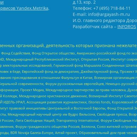
зи
д.13, кор. 2
рвисов Yandex.Metrika,
Телефон: +7 (495) 718-84-11
E-mail: info@argayash-m.ru
И.О. главного редактора Доро
Разработчик сайта –
INFOROS
енных организаций, деятельность которых признана нежелате
 Фонд Содействия, Фонд Открытое общество, Американо-российский фонд по э
 Международный Республиканский Институт, Открытая Россия, Институт совре
р электоральных исследований, Германский фонд Маршалла Соединенных Штатов
еловек в беде, Европейский фонд за демократию, Джеймстаунский фонд, Прожект
дованию преследования в отношении Фалуньгун в Китае, Всемирная организация 
беральной современности, Форум русскоязычных европейцев, Немецко-русский о
формации, Проект Медиа, Международное партнерство за права человека, Духов
 Колледж, Международное христианское движение, Всемирный Институт Саентол
 ИДЕЛЬ-УРАЛ, Ассоциация развития журналистики, IStories fonds, Королевск
r, Институт правовой инициативы Центральной и Восточной Европы, Фонд Открытой Э
ты, Международный научный центр им Вудро Вильсона, Свободная пресса, Возро
России, Лига Свободных Наций, Transparеncy International, Форум Свободных Н
правления, Форум гражданского общества Россия, Беллона, Союз жителей острово
роды, BDR Novaja Gazeta-Europe, Алтай проект, Образовательный дом прав челов