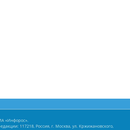
ИА «Инфорос».
едакции: 117218, Россия, г. Москва, ул. Кржижановского,