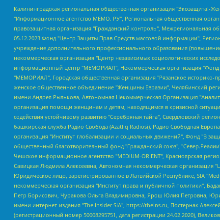
Калининградская региональная общественная организация "Экозащита!-Женсовет", Фонд содействия защите прав и свобод граждан "Общественный вердикт", Фонд "Институт Развития Свободы Информации", Частное учреждение "Информационное агентство МЕМО. РУ", Региональная общественная организация "Общественная комиссия по сохранению наследия академика Сахарова", Фонд поддержки свободы прессы, Санкт-Петербургская общественная правозащитная организация "Гражданский контроль", Межрегиональная общественная организация "Информационно-просветительский центр "Мемориал", Региональный Фонд "Центр Защиты Прав Средств Массовой Информации", с 05.12.2023 Фонд "Центр Защиты Прав Средств массовой информации", Региональная общественная благотворительная организация помощи беженцам и мигрантам "Гражданское содействие", Негосударственное образовательное учреждение дополнительного профессионального образования (повышение квалификации) специалистов "АКАДЕМИЯ ПО ПРАВАМ ЧЕЛОВЕКА", Свердловская региональная общественная организация "Сутяжник", Автономная некоммерческая организация "Центр независимых социологических исследований", Союз общественных объединений "Российский исследовательский центр по правам человека", Региональное общественное учреждение научно-информационный центр "МЕМОРИАЛ", Некоммерческая организация "Фонд защиты гласности", Автономная некоммерческая организация "Институт прав человека", Городская общественная организация "Екатеринбургское общество "МЕМОРИАЛ", Городская общественная организация "Рязанское историко-просветительское и правозащитное общество "Мемориал" (Рязанский Мемориал), Челябинский региональный орган общественной самодеятельности – женское общественное объединение "Женщины Евразии", Челябинский региональный орган общественной самодеятельности "Уральская правозащитная группа", Фонд содействия защите здоровья и социальной справедливости имени Андрея Рылькова, Автономная Некоммерческая Организация "Аналитический Центр Юрия Левады", Автономная некоммерческая организация социальной поддержки населения "Проект Апрель", Региональная общественная организация помощи женщинам и детям, находящимся в кризисной ситуации "Информационно-методический центр "Анна", Фонд содействия развитию массовых коммуникаций и правовому просвещению "Так-так-Так", Фонд содействия устойчивому развитию "Серебряная тайга", Свердловский региональный общественный фонд социальных проектов "Новое время", "Idel.Реалии", Кавказ.Реалии, Крым.Реалии, Телеканал Настоящее Время, Татаро-башкирская служба Радио Свобода (Azatliq Radiosi), Радио Свободная Европа/Радио Свобода (PCE/PC), "Сибирь.Реалии", "Фактограф", Благотворительный фонд помощи осужденным и их семьям, Автономная некоммерческая организация "Институт глобализации и социальных движений", Фонд "В защиту прав заключенных", Частное учреждение "Центр поддержки и содействия развитию средств массовой информации", Пензенский региональный общественный благотворительный фонд "Гражданский союз", "Север.Реалии", Некоммерческая организация Фонд "Правовая инициатива", Общество с ограниченной ответственностью "Радио Свободная Европа/Радио Свобода", Чешское информационное агентство "MEDIUM-ORIENT", Красноярская региональная общественная организация "Мы против СПИДа", Камалягин Денис Николаевич, Маркелов Сергей Евгеньевич, Пономарев Лев Александрович, Савицкая Людмила Алексеевна, Автоно