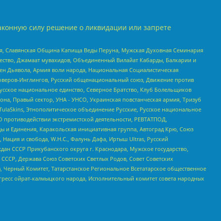
аконную силу решение о ликвидации или запрете
ья, Славянская Община Капища Веды Перуна, Мужская Духовная Семинария
щество, Джамаат мувахидов, Объединенный Вилайат Кабарды, Балкарии и
ден Дьявола, Армия воли народа, Национальная Социалистическая
роверов-Инглингов, Русский общенациональный союз, Движение против
усское национальное единство, Северное Братство, Клуб Болельщиков
а, Правый сектор, УНА - УНСО, Украинская повстанческая армия, Тризуб
 TulaSkins, Этнополитическое объединение Русские, Русское национальное
О противодействии экстремистской деятельности, РЕВТАТПОД,
ы и Единения, Каракольская инициативная группа, Автоград Крю, Союз
 Нация и свобода, W.H.С., Фалунь Дафа, Иртыш Ultras, Русский
ан СССР Прикубанского округа г. Краснодара, Мужское государство,
СССР, Держава Союз Советских Светлых Родов, Совет Советских
в, Черный Комитет, Татарстанское Региональное Всетатарское общественное
гресс ойрат-калмыцкого народа, Исполнительный комитет совета народных