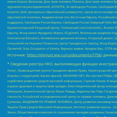
имени Бориса Звозскова, Дом прав человека Тбилиси, Дом прав человека Ер
журналистов расследователей, АЛЛАТРА, За свободную Россию, Свободная Б
Комитет-2024, Центрально-Европейский университет, Центр восточноевроп
европейской политики, Академическая сеть Восточная Европа, Российский к
поддержки, Свободная Россия Берлин, Свободная Россия Северный Рейн-Вест
Крымскотатарский Ресурсный Центр, Глобальный союз IndustriALL, Russian E
Европы, Фонд имени Фридриха Эберта, XZ gGmbH, Мобильная академия поддержк
International Education, Антивоенное движение Антальи, Открытый диало
отношений им Нормана Патерсона, Центр Гражданских Свобод, Фонд Бориса
Прометей, Stop Occupation of Karelia, Вернись живым, Фридом Хаус, СОТА 
Источник:
https://minjust.gov.ru/ru/documents/7756/
данные
* Сведения реестра НКО, выполняющих функции иностранн
Лилит, Правозащитная группа Гражданин.Армия.Право, Нижегородский цент
борьбы с коррупцией, Альянс врачей, НАСИЛИЮ.НЕТ, Мы против СПИДа, СВЕ
содействия развитию средств массовой информации, Горячая Линия, В защ
охраны здоровья и защиты прав граждан, Благотворительный фонд помощи ос
Мемориал, Аналитический Центр Юрия Левады, Издательство Парк Гагарина
гласности, Российский исследовательский центр по правам человека, Даль
Сутяжник, АКАДЕМИЯ ПО ПРАВАМ ЧЕЛОВЕКА, Центр развития некоммерческих
Защиты Прав Средств Массовой Информации, Институт развития прессы - Си
Закон, Общественная комиссия по сохранению наследия академика Сахаров