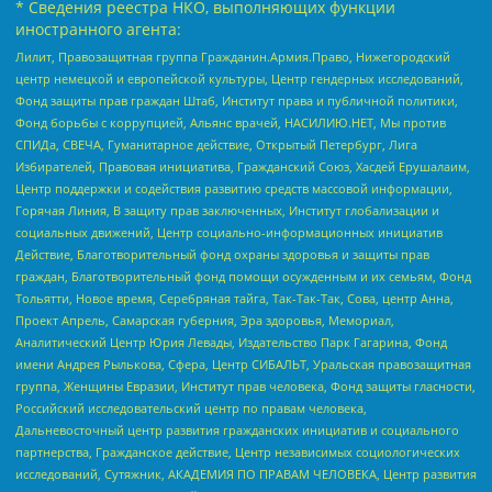
* Сведения реестра НКО, выполняющих функции
иностранного агента:
Лилит, Правозащитная группа Гражданин.Армия.Право, Нижегородский
центр немецкой и европейской культуры, Центр гендерных исследований,
Фонд защиты прав граждан Штаб, Институт права и публичной политики,
Фонд борьбы с коррупцией, Альянс врачей, НАСИЛИЮ.НЕТ, Мы против
СПИДа, СВЕЧА, Гуманитарное действие, Открытый Петербург, Лига
Избирателей, Правовая инициатива, Гражданский Союз, Хасдей Ерушалаим,
Центр поддержки и содействия развитию средств массовой информации,
Горячая Линия, В защиту прав заключенных, Институт глобализации и
социальных движений, Центр социально-информационных инициатив
Действие, Благотворительный фонд охраны здоровья и защиты прав
граждан, Благотворительный фонд помощи осужденным и их семьям, Фонд
Тольятти, Новое время, Серебряная тайга, Так-Так-Так, Сова, центр Анна,
Проект Апрель, Самарская губерния, Эра здоровья, Мемориал,
Аналитический Центр Юрия Левады, Издательство Парк Гагарина, Фонд
имени Андрея Рылькова, Сфера, Центр СИБАЛЬТ, Уральская правозащитная
группа, Женщины Евразии, Институт прав человека, Фонд защиты гласности,
Российский исследовательский центр по правам человека,
Дальневосточный центр развития гражданских инициатив и социального
партнерства, Гражданское действие, Центр независимых социологических
исследований, Сутяжник, АКАДЕМИЯ ПО ПРАВАМ ЧЕЛОВЕКА, Центр развития