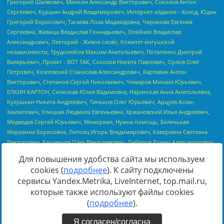
Для повышения удобства сайта мы используем
cookies (
подробнее
). К сайту подключены
сервисы Yandex.Metrika, LiveInternet, top.mail.ru,
Источник:
https://minjust.gov.ru/uploaded/files/reestr-
которые также используют файлы cookies
inostrannyih-agentov-22-03-2024.pdf
данные на
22.03.2024
(
подробнее
).
Я согласен/согласна