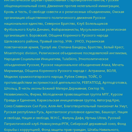
общенациональный союз, Движение против нелегальной иммиграции,
Кровь и Честь, О свободе совести и о религиозных объединениях, Омская
организация общественного политического движения Русское
национальное единство, Северное Братство, Клуб Болельщиков
Футбольного Клуба Динамо, Файзрахманисты, Мусульманская религиозная
организация п. Боровский, Община Коренного Русского народа
Щелковского района, Правый сектор, УНА - УНСО, Украинская
повстанческая армия, Тризуб им. Степана Бандеры, Братство, Белый Крест,
Misanthropic division, Религиозное объединение последователей инглиизма,
Народная Социальная Инициатива, TulaSkins, Этнополитическое
объединение Русские, Русское национальное объединение Атака, Мечеть
Мирмамеда, Община Коренного Русского народа г. Астрахани, ВОЛЯ,
Меджлис крымскотатарского народа, Рубеж Севера, ТОЙС, О
противодействии экстремистской деятельности, РЕВТАТПОД, Артподготовка,
Штольц, В честь иконы Божией Матери Державная, Сектор 16,
Независимость, Фирма, Молодежная правозащитная группа МПГ, Курсом
Правды и Единения, Каракольская инициативная группа, Автоград Крю,
Союз Славянских Сил Руси, Алля-Аят, Благотворительный пансионат Ак Умут,
Русская республика Русь, Арестантское уголовное единство, Башкорт, Нация
и свобода, Нация и свобода, W.H.С., Фалунь Дафа, Иртыш Ultras, Русский
Патриотический клуб-Новокузнецк/РПК, Сибирский державный союз, Фонд
борьбы с коррупцией, Фонд защиты прав граждан, Штабы Навального,