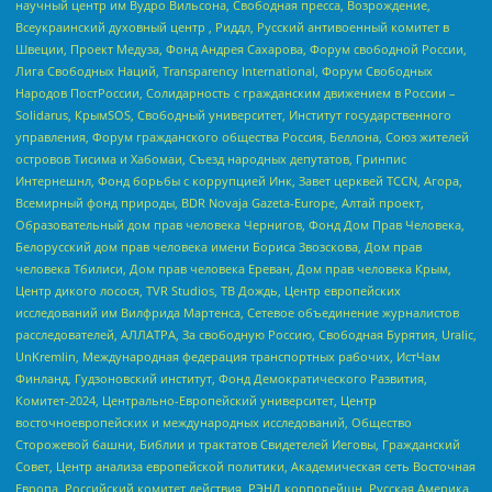
научный центр им Вудро Вильсона, Свободная пресса, Возрождение,
Всеукраинский духовный центр , Риддл, Русский антивоенный комитет в
Швеции, Проект Медуза, Фонд Андрея Сахарова, Форум свободной России,
Лига Свободных Наций, Transparеncy International, Форум Свободных
Народов ПостРоссии, Солидарность с гражданским движением в России –
Solidarus, КрымSOS, Свободный университет, Институт государственного
управления, Форум гражданского общества Россия, Беллона, Союз жителей
островов Тисима и Хабомаи, Съезд народных депутатов, Гринпис
Интернешнл, Фонд борьбы с коррупцией Инк, Завет церквей TCCN, Агора,
Всемирный фонд природы, BDR Novaja Gazeta-Europe, Алтай проект,
Образовательный дом прав человека Чернигов, Фонд Дом Прав Человека,
Белорусский дом прав человека имени Бориса Звозскова, Дом прав
человека Тбилиси, Дом прав человека Ереван, Дом прав человека Крым,
Центр дикого лосося, TVR Studios, ТВ Дождь, Центр европейских
исследований им Вилфрида Мартенса, Сетевое объединение журналистов
расследователей, АЛЛАТРА, За свободную Россию, Свободная Бурятия, Uralic,
UnKremlin, Международная федерация транспортных рабочих, ИстЧам
Финланд, Гудзоновский институт, Фонд Демократического Развития,
Комитет-2024, Центрально-Европейский университет, Центр
восточноевропейских и международных исследований, Общество
Сторожевой башни, Библии и трактатов Свидетелей Иеговы, Гражданский
Совет, Центр анализа европейской политики, Академическая сеть Восточная
Европа, Российский комитет действия, РЭНД корпорейшн, Русская Америка