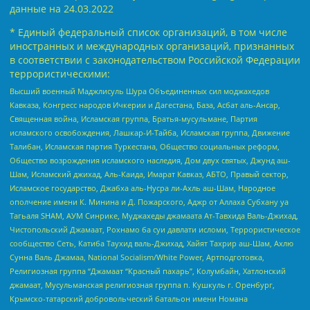
данные на
24.03.2022
* Единый федеральный список организаций, в том числе
иностранных и международных организаций, признанных
в соответствии с законодательством Российской Федерации
террористическими:
Высший военный Маджлисуль Шура Объединенных сил моджахедов
Кавказа, Конгресс народов Ичкерии и Дагестана, База, Асбат аль-Ансар,
Священная война, Исламская группа, Братья-мусульмане, Партия
исламского освобождения, Лашкар-И-Тайба, Исламская группа, Движение
Талибан, Исламская партия Туркестана, Общество социальных реформ,
Общество возрождения исламского наследия, Дом двух святых, Джунд аш-
Шам, Исламский джихад, Аль-Каида, Имарат Кавказ, АБТО, Правый сектор,
Исламское государство, Джабха аль-Нусра ли-Ахль аш-Шам, Народное
ополчение имени К. Минина и Д. Пожарского, Аджр от Аллаха Субхану уа
Тагьаля SHAM, АУМ Синрике, Муджахеды джамаата Ат-Тавхида Валь-Джихад,
Чистопольский Джамаат, Рохнамо ба суи давлати исломи, Террористическое
сообщество Сеть, Катиба Таухид валь-Джихад, Хайят Тахрир аш-Шам, Ахлю
Сунна Валь Джамаа, National Socialism/White Power, Артподготовка,
Религиозная группа “Джамаат “Красный пахарь”, Колумбайн, Хатлонский
джамаат, Мусульманская религиозная группа п. Кушкуль г. Оренбург,
Крымско-татарский добровольческий батальон имени Номана