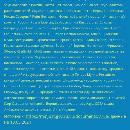
за демократию в России, Настоящая Россия, Глобальная сеть журналистов-
расследователей, Служба поддержки, Свободная Россия Берлин, Свободная
Россия Северный Рейн-Вестфалия, Фонд глобальной помощи, Антивоенный
комитет России, Russie-Libertes, La Asocicion de Rusos Libres, Союз за
возвращение Северных территорий, Крымскотатарский Ресурсный Центр,
Глобальный союз IndustriALL, Russian Election Monitor, Article 19, Мнение
медиа, Федерация анархического черного креста, Радио Свободная Европа,
Германское общество изучения Восточной Европы, Фонд имени Фридриха
Эберта, XZ gGmbH, Мобильная академия поддержки гендерной демократии
и миротворчества, Форум имени Льва Копелева, American Councils for
International Education, Cultural Vistas, Institute of International Education,
Антивоенное движение Антальи, Открытый диалог, Школа международных
отношений и государственной политики им Питера Мунка, Российско-
канадский демократический альянс, Школа международных отношений им
Нормана Патерсона, Центр Гражданских Свобод, Фонд Бориса Немцова за
Свободу, Фонд имени Фридриха Науманна за свободу, Феминистское
антивоенное сопротивление, Комитет независимости Ингушетии, Прометей,
Stop Occupation of Karelia, Вернись живым, Фридом Хаус, СОТА медиа,
Либерально-демократическая Лига Украины
Источник:
https://minjust.gov.ru/ru/documents/7756/
данные
на
13.05.2024