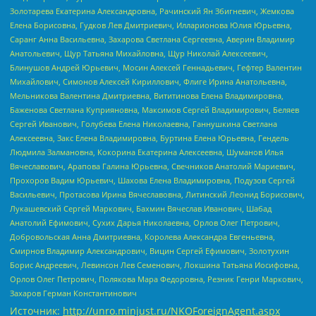
Золотарева Екатерина Александровна, Рачинский Ян Збигневич, Жемкова
Елена Борисовна, Гудков Лев Дмитриевич, Илларионова Юлия Юрьевна,
Саранг Анна Васильевна, Захарова Светлана Сергеевна, Аверин Владимир
Анатольевич, Щур Татьяна Михайловна, Щур Николай Алексеевич,
Блинушов Андрей Юрьевич, Мосин Алексей Геннадьевич, Гефтер Валентин
Михайлович, Симонов Алексей Кириллович, Флиге Ирина Анатольевна,
Мельникова Валентина Дмитриевна, Вититинова Елена Владимировна,
Баженова Светлана Куприяновна, Максимов Сергей Владимирович, Беляев
Сергей Иванович, Голубева Елена Николаевна, Ганнушкина Светлана
Алексеевна, Закс Елена Владимировна, Буртина Елена Юрьевна, Гендель
Людмила Залмановна, Кокорина Екатерина Алексеевна, Шуманов Илья
Вячеславович, Арапова Галина Юрьевна, Свечников Анатолий Мариевич,
Прохоров Вадим Юрьевич, Шахова Елена Владимировна, Подузов Сергей
Васильевич, Протасова Ирина Вячеславовна, Литинский Леонид Борисович,
Лукашевский Сергей Маркович, Бахмин Вячеслав Иванович, Шабад
Анатолий Ефимович, Сухих Дарья Николаевна, Орлов Олег Петрович,
Добровольская Анна Дмитриевна, Королева Александра Евгеньевна,
Смирнов Владимир Александрович, Вицин Сергей Ефимович, Золотухин
Борис Андреевич, Левинсон Лев Семенович, Локшина Татьяна Иосифовна,
Орлов Олег Петрович, Полякова Мара Федоровна, Резник Генри Маркович,
Захаров Герман Константинович
Источник:
http://unro.minjust.ru/NKOForeignAgent.aspx