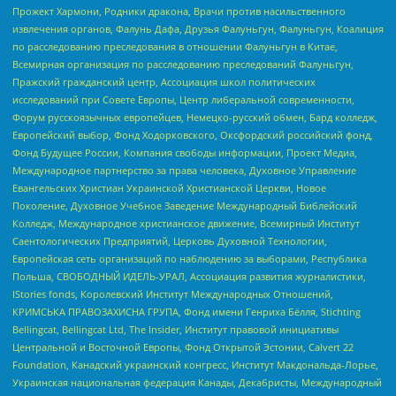
Прожект Хармони, Родники дракона, Врачи против насильственного
извлечения органов, Фалунь Дафа, Друзья Фалуньгун, Фалуньгун, Коалиция
по расследованию преследования в отношении Фалуньгун в Китае,
Всемирная организация по расследованию преследований Фалуньгун,
Пражский гражданский центр, Ассоциация школ политических
исследований при Совете Европы, Центр либеральной современности,
Форум русскоязычных европейцев, Немецко-русский обмен, Бард колледж,
Европейский выбор, Фонд Ходорковского, Оксфордский российский фонд,
Фонд Будущее России, Компания свободы информации, Проект Медиа,
Международное партнерство за права человека, Духовное Управление
Евангельских Христиан Украинской Христианской Церкви, Новое
Поколение, Духовное Учебное Заведение Международный Библейский
Колледж, Международное христианское движение, Всемирный Институт
Саентологических Предприятий, Церковь Духовной Технологии,
Европейская сеть организаций по наблюдению за выборами, Республика
Польша, СВОБОДНЫЙ ИДЕЛЬ-УРАЛ, Ассоциация развития журналистики,
IStories fonds, Королевский Институт Международных Отношений,
КРИМСЬКА ПРАВОЗАХИСНА ГРУПА, Фонд имени Генриха Бёлля, Stichting
Bellingcat, Bellingcat Ltd, The Insider, Институт правовой инициативы
Центральной и Восточной Европы, Фонд Открытой Эстонии, Calvert 22
Foundation, Канадский украинский конгресс, Институт Макдональда-Лорье,
Украинская национальная федерация Канады, Декабристы, Международный