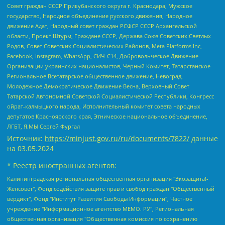
Совет граждан СССР Прикубанского округа г. Краснодара, Мужское
государство, Народное объединение русского движения, Народное
движение Адат, Народный совет граждан РСФСР СССР Архангельской
области, Проект Штурм, Граждане СССР, Держава Союз Советских Светлых
Родов, Совет Советских Социалистических Районов, Meta Platforms Inc,
Facebook, Instagram, WhatsApp, СИЧ-С14, Добровольческое Движение
Организации украинских националистов, Черный Комитет, Татарстанское
Региональное Всетатарское общественное движение, Невоград,
Молодежное Демократическое Движение Весна, Верховный Совет
Татарской Автономной Советской Социалистической Республики, Конгресс
ойрат-калмыцкого народа, Исполнительный комитет совета народных
депутатов Красноярского края, Этническое национальное объединение,
ЛГБТ, Я.МЫ Сергей Фургал
Источник:
https://minjust.gov.ru/ru/documents/7822/
данные
на
03.05.2024
* Реестр иностранных агентов:
Калининградская региональная общественная организация "Экозащита!-Женсовет", Фонд содействия защите прав и свобод граждан "Общественный вердикт", Фонд "Институт Развития Свободы Информации", Частное учреждение "Информационное агентство МЕМО. РУ", Региональная общественная организация "Общественная комиссия по сохранению наследия академика Сахарова", Фонд поддержки свободы прессы, Санкт-Петербургская общественная правозащитная организация "Гражданский контроль", Межрегиональная общественная организация "Информационно-просветительский центр "Мемориал", Региональный Фонд "Центр Защиты Прав Средств Массовой Информации", с 05.12.2023 Фонд "Центр Защиты Прав Средств массовой информации", Региональная общественная благотворительная организация помощи беженцам и мигрантам "Гражданское содействие", Негосударственное образовательное учреждение дополнительного профессионального образования (повышение квалификации) специалистов "АКАДЕМИЯ ПО ПРАВАМ ЧЕЛОВЕКА", Свердловская региональная общественная организация "Сутяжник", Автономная некоммерческая организация "Центр независимых социологических исследований", Союз общественных объединений "Российский исследовательский центр по правам человека", Региональное общественное учреждение научно-информационный центр "МЕМОРИАЛ", Некоммерческая организация "Фонд защиты гласности", Автономная некоммерческая организация "Институт прав человека", Городская общественная организация "Екатеринбургское общество "МЕМОРИАЛ", Городская общественная организация "Рязанское историко-просветительское и правозащитное общество "Мемориал" (Рязанский Мемориал), Челябинский региональный орган общественной самодеятельности – женское общественное объединение "Женщины Евразии", Челябинский региональный орган общественной самодеятельности "Уральская правозащитная группа", Фонд содействия защите здоровья и социальной справедливости имени Андрея Рылькова, Автономная Некоммерческая Организация "Аналитический Центр Юрия Левады", Автономная некоммерческая организация социальной поддержки населения "Проект Апрель", Региональная общественная организация помощи женщинам и детям, находящимся в кризисной ситуации "Информационно-методический центр "Анна", Фонд содействия развитию массовых коммуникаций и правовому просвещению "Так-так-Так", Фонд содействия устойчивому развитию "Серебряная тайга", Свердловский региональный общественный фонд социальных проектов "Новое время", "Idel.Реалии", Кавказ.Реалии, Крым.Реалии, Телеканал Настоящее Время, Татаро-башкирская служба Радио Свобода (Azatliq Radiosi), Радио Свободная Европа/Радио Свобода (PCE/PC), "Сибирь.Реалии", "Фактограф", Благотворительный фонд помощи осужденным и их семьям, Автономная некоммерческая организация "Институт глобализации и социальных движений", Фонд "В защиту прав заключенных", Частное учреждение "Центр поддержки и содействия развитию средств массовой информации", Пензенский региональный общественный благотворительный фонд "Гражданский союз", "Север.Реалии", Некоммерческая организация Фонд "Правовая инициатива", Общество с ограниченной ответственностью "Радио Свободная Европа/Радио Свобода", Чешское информационное агентство "MEDIUM-ORIENT", Красноярская региональная общественная организация "Мы против СПИДа", Камалягин Денис Николаевич, Маркелов Сергей Евгеньевич, Пономарев Лев Александрович, Савицкая Людмила Алексеевна, Автономная некоммерческая организация "Центр по работе с проблемой насилия "НАСИЛИЮ.НЕТ", Межрегиональный профессиональный союз работников здравоохранения "Альянс врачей", Юридическое лицо, зарегистрированное в Латвийской Республике, SIA "Medusa Project" (регистрационный номер 40103797863, дата регистрации 10.06.2014), Некоммерческая организация "Фонд по борьбе с коррупцией", Автономная некоммерческая организация "Институт права и публичной политики", Баданин Роман Сергеевич, Гликин Максим Александрович, Железнова Мария Михайловна, Лукьянова Юлия Сергеевна, Маетная Елизавета Витальевна, Маняхин Петр Борисович, Чуракова Ольга Владимировна, Ярош Юлия Петровна, Юридическое лицо "The Insider SIA", зарегистрированное в Риге, Латвийская Республика (дата регистрации 26.06.2015), являющееся администратором доменного имени интернет-издания "The Insider SIA", https://theins.ru, Постернак Алексей Евгеньевич, Рубин Михаил Аркадьевич, Анин Роман Александрович, Юридическое лицо Istories fonds, зарегистрированное в Латвийской Республике (регистрационный номер 50008295751, дата регистрации 24.02.2020), Великовский Дмитрий Александрович, Долинина Ирина Николаевна, Мароховская Алеся Алексеевна, Шлейнов Роман Юрьевич, Шмагун Олеся Валентиновна, Общество с ограниченной ответственностью "Альтаир 2021", Общество с ограниченной ответственностью "Вега 2021", Общество с ограниченной ответственностью "Главный редактор 2021", Общество с ограниченной ответственностью "Ромашки монолит", Важенков Артем Валерьевич, Ивановская областная общественная организация "Центр гендерных исследований", Гурман Юрий Альбертович, Медиапроект "ОВД-Инфо", Егоров Владимир Владимирович, Жилинский Владимир Александрович, Общество с ограниченной ответственностью "ЗП", Иванова София Юрьевна, Карезина Инна Павловна, Кильтау Екатерина Викторовна, Петров Алексей Викторович, Пискунов Сергей Евгеньевич, Смирнов Сергей Сергеевич, Тихонов Михаил Сергеевич, Общество с ограниченной ответственностью "ЖУРНАЛИСТ-ИНОСТРАННЫЙ АГЕНТ", Арапова Галина Юрьевна, Вольтская Татьяна Анатольевна, Американская компания "Mason G.E.S. Anonymous Foundation" (США), являющаяся владельцем интернет-издания https://mnews.world/, Компания "Stichting Bellingcat", зарегистрированная в Нидерландах (дата регистрации 11.07.2018), Захаров Андрей Вячеславович, Клепиковская Екатерина Дмитриевна, Общество с ограниченной ответственностью "МЕМО", Перл Роман Александрович, Симонов Евгений Алексеевич, Соловьева Елена Анатольевна, Сотников Даниил Владимирович, Сурначева Елизавета Дмитриевна, Автономная некоммерческая организация по защите прав человека и информированию населения "Якутия – Наше Мнение", Общество с ограниченной ответственностью "Москоу диджитал медиа", с 26.01.2023 Общество с ограниченной ответственностью "Чайка Белые сады", Ветошкина Валерия Валерьевна, Заговора Максим Александрович, Межрегиональное общественное движение "Российская ЛГБТ - сеть", Оленичев Максим Владимирович, Павлов Иван Юрьевич, Скворцова Елена Сергеевна, Общество с ограниченной ответственностью "Как бы инагент", Кочетков Игорь Викторович, Общество с ограниченной ответственностью "Честные выборы", Еланчик Олег Александрович, Общество с ограниченной ответственностью "Нобелевский призыв", Гималова Регина Эмилевна, Григорьев Андрей Валерьевич, Григорьева Алина Александровна, Ассоциация по содействию защите прав призывников, альтернативнослужащих и военнослужащих "Правозащитная группа "Гражданин.Армия.Право", Хисамова Регина Фаритовна, Автономная некоммерческая организация по реализации социально-правовых программ "Лилит", Дальневосточное общественное движение "Маяк", Санкт-Петербургская ЛГБТ-инициативная группа "Выход", Инициативная группа ЛГБТ+ "Реверс", Алексеев Андрей Викторович, Бекбулатова Таисия Львовна, Беляев Иван Михайлович, Владыкина Елена Сергеевна, Гельман Марат Александрович, Никульшина Вероника Юрьевна, Толоконникова Надежда Андреевна, Шендерович Виктор Анатольевич, Общество с ограниченной ответственностью "Данное сообщение", Общество с ограниченной ответственностью Издательский дом "Новая глава", Айнбиндер Александра Александровна, Московский комьюнити-центр для ЛГБТ+инициатив, Благотворительный фонд развития филантропии, Deutsche Welle (Германия, Kurt-Schumacher-Strasse 3, 53113 Bonn), Борзунова Мария Михайловна, Воробьев Виктор Викторович, Голубева Анна Львовна, Константинова Алла Михайловна, Малкова Ирина Владимировна, Мурадов Мурад Абдулгалимович, Осетинская Елизавета Николаевна, Понасенков Евгений Николаевич, Ганапольский Матвей Юрьевич, Киселев Евгений Алексеевич, Борухович Ирина Григорьевна, Дремин Иван Тимофеевич, Дубровский Дмитрий Викторович, Красноярская региональная общественная организация поддержки и развития альтернативных образовательных технологий и межкультурных коммуникаций "ИНТЕРРА", Маяковская Екатерина Алексеевна, Фейгин Марк Захарович, Филимонов Андрей Викторович, Дзугкоева Регина Николаевна, Доброхотов Роман Александрович, Дудь Юрий Александрович, Елкин Сергей Владимирович, Кругликов Кирилл Игоревич, Сабунаева Мария Леонидовна, Семенов Алексей Владимирович, Шаинян Карен Багратович, Шульман Екатерина Михайловна, Асафьев Артур Валерьевич, Вахштайн Виктор Семенович, Венедиктов Алексей Алексеевич, Лушникова Екатерина Евгеньевна, Волков Леонид Михайлович, Невзоров Александр Глебович, Пархоменко Сергей Борисович, Сироткин Ярослав Николаевич, Кара-Мурза Владимир Владимирович, Баранова Наталья Владимировна, Гозман Леонид Яковлевич, Кагарлицкий Борис Юльевич, Климарев Михаил Валерьевич, Милов Владимир Станиславович, Автономная некоммерческая организация Краснодарский центр современного искусства "Типография", Моргенштерн Алишер Тагирович, Соболь Любовь Эдуардовна, Общество с ограниченной ответственностью "ЛИЗА НОРМ", Каспаров Гарри Кимович, Ходорковский Михаил Борисович, Общество с ограниченной ответственностью "Апрельские тезисы", Данилович Ирина Брониславовна, Кашин Олег Владимирович, Петров Николай Владимирович, Пивоваров Алексей Владимирович, Соколов Михаил Владимирович, Цветкова Юлия Владимировна, Чичваркин Евгений Александрович, Комитет против пыток/Команда против пыток, Общество с ограниченной ответственностью "Первый научный", Общество с ограниченной ответственностью "Вертолет и ко", Белоцерковская Вероника Борисовна, Кац Максим Евгеньевич, Лазарева Татьяна Юрьевна, Шаведдинов Руслан Табризович, Яшин Илья Валерьевич, Общество с ограниченной ответственностью "Иноагент ААВ", Алешковский Дмитрий Петрович, Альбац Евгения Марковна, Быков Дмитрий Львович, Галямина Юлия Евгеньевна, Лойко Сергей Леонидович, Мартынов Кирилл Константинович, Медведев Сергей Александрович, Крашенинников Федор Геннадиевич, Гордеева Катерина Вл