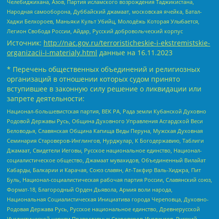
Челебиджихана, Азов, Партия исламского возрождения Таджикистана,
Народная самооборона, Дуббайский джамаат, московская ячейка, Батал-
Хаджи Белхороев, Маньяки Культ Убийц, Молодёжь Которая Улыбается,
Легион Свобода России, Айдар, Русский добровольческий корпус
Источник:
http://nac.gov.ru/terroristicheskie-i-ekstremistskie-
organizacii-i-materialy.html
данные на
16.11.2023
* Перечень общественных объединений и религиозных
организаций в отношении которых судом принято
вступившее в законную силу решение о ликвидации или
запрете деятельности:
Национал-большевистская партия, ВЕК РА, Рада земли Кубанской Духовно
Родовой Державы Русь, Община Духовного Управления Асгардской Веси
Беловодья, Славянская Община Капища Веды Перуна, Мужская Духовная
Семинария Староверов-Инглингов, Нурджулар, К Богодержавию, Таблиги
Джамаат, Свидетели Иеговы, Русское национальное единство, Национал-
социалистическое общество, Джамаат мувахидов, Объединенный Вилайат
Кабарды, Балкарии и Карачая, Союз славян, Ат-Такфир Валь-Хиджра, Пит
Буль, Национал-социалистическая рабочая партия России, Славянский союз,
Формат-18, Благородный Орден Дьявола, Армия воли народа,
Национальная Социалистическая Инициатива города Череповца, Духовно-
Родовая Держава Русь, Русское национальное единство, Древнерусской
Инглистической церкви Православных Староверов-Инглингов, Русский