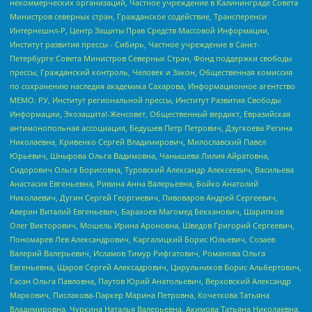
некоммерческих организаций, Частное учреждение в Калининграде Совета
Министров северных стран, Гражданское содействие, Трансперенси
Интернешнл-Р, Центр Защиты Прав Средств Массовой Информации,
Институт развития прессы - Сибирь, Частное учреждение в Санкт-
Петербурге Совета Министров Северных Стран, Фонд поддержки свободы
прессы, Гражданский контроль, Человек и Закон, Общественная комиссия
по сохранению наследия академика Сахарова, Информационное агентство
МЕМО. РУ, Институт региональной прессы, Институт Развития Свободы
Информации, Экозащита!-Женсовет, Общественный вердикт, Евразийская
антимонопольная ассоциация, Бедушев Петр Петрович, Дзугкоева Регина
Николаевна, Кривенко Сергей Владимирович, Милославский Павел
Юрьевич, Шнырова Ольга Вадимовна, Чанышева Лилия Айратовна,
Сидорович Ольга Борисовна, Туровский Александр Алексеевич, Васильева
Анастасия Евгеньевна, Ривина Анна Валерьевна, Бойко Анатолий
Николаевич, Дугин Сергей Георгиевич, Пивоваров Андрей Сергеевич,
Аверин Виталий Евгеньевич, Барахоев Магомед Бекханович, Шарипков
Олег Викторович, Мошель Ирина Ароновна, Шведов Григорий Сергеевич,
Пономарев Лев Александрович, Каргалицкий Борис Юльевич, Созаев
Валерий Валерьевич, Исламов Тимур Рифгатович, Романова Ольга
Евгеньевна, Щаров Сергей Алексадрович, Цирульников Борис Альбертович,
Гасан Ольга Павловна, Паутов Юрий Анатольевич, Верховский Александр
Маркович, Пислакова-Паркер Марина Петровна, Кочеткова Татьяна
Владимировна, Чуркина Наталья Валерьевна, Акимова Татьяна Николаевна,