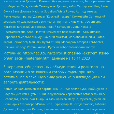
Чистопольский Джамаат, Рохнамо ба суи давлати исломи, Террористическое
сообщество Сеть, Катиба Таухид валь-Джихад, Хайят Тахрир аш-Шам, Ахлю
Сунна Валь Джамаа, National Socialism/White Power, Артподготовка,
Религиозная группа “Джамаат “Красный пахарь”, Колумбайн, Хатлонский
джамаат, Мусульманская религиозная группа п. Кушкуль г. Оренбург,
Крымско-татарский добровольческий батальон имени Номана
Челебиджихана, Азов, Партия исламского возрождения Таджикистана,
Народная самооборона, Дуббайский джамаат, московская ячейка, Батал-
Хаджи Белхороев, Маньяки Культ Убийц, Молодёжь Которая Улыбается,
Легион Свобода России, Айдар, Русский добровольческий корпус
Источник:
http://nac.gov.ru/terroristicheskie-i-ekstremistskie-
organizacii-i-materialy.html
данные на
16.11.2023
* Перечень общественных объединений и религиозных
организаций в отношении которых судом принято
вступившее в законную силу решение о ликвидации или
запрете деятельности:
Национал-большевистская партия, ВЕК РА, Рада земли Кубанской Духовно
Родовой Державы Русь, Община Духовного Управления Асгардской Веси
Беловодья, Славянская Община Капища Веды Перуна, Мужская Духовная
Семинария Староверов-Инглингов, Нурджулар, К Богодержавию, Таблиги
Джамаат, Свидетели Иеговы, Русское национальное единство, Национал-