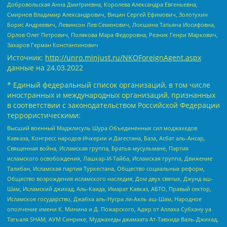
Добровольская Анна Дмитриевна, Королева Александра Евгеньевна,
Смирнов Владимир Александрович, Вицин Сергей Ефимович, Золотухин
Борис Андреевич, Левинсон Лев Семенович, Локшина Татьяна Иосифовна,
Орлов Олег Петрович, Полякова Мара Федоровна, Резник Генри Маркович,
Захаров Герман Константинович
Источник:
http://unro.minjust.ru/NKOForeignAgent.aspx
данные на
24.03.2022
* Единый федеральный список организаций, в том числе
иностранных и международных организаций, признанных
в соответствии с законодательством Российской Федерации
террористическими:
Высший военный Маджлисуль Шура Объединенных сил моджахедов
Кавказа, Конгресс народов Ичкерии и Дагестана, База, Асбат аль-Ансар,
Священная война, Исламская группа, Братья-мусульмане, Партия
исламского освобождения, Лашкар-И-Тайба, Исламская группа, Движение
Талибан, Исламская партия Туркестана, Общество социальных реформ,
Общество возрождения исламского наследия, Дом двух святых, Джунд аш-
Шам, Исламский джихад, Аль-Каида, Имарат Кавказ, АБТО, Правый сектор,
Исламское государство, Джабха аль-Нусра ли-Ахль аш-Шам, Народное
ополчение имени К. Минина и Д. Пожарского, Аджр от Аллаха Субхану уа
Тагьаля SHAM, АУМ Синрике, Муджахеды джамаата Ат-Тавхида Валь-Джихад,