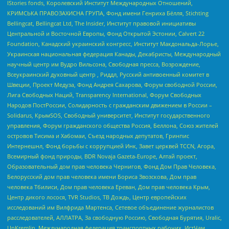
IStories fonds, Королевский Институт Международных Отношений,
КРИМСЬКА ПРАВОЗАХИСНА ГРУПА, Фонд имени Генриха Бёлля, Stichting
Bellingcat, Bellingcat Ltd, The Insider, Институт правовой инициативы
Центральной и Восточной Европы, Фонд Открытой Эстонии, Calvert 22
Foundation, Канадский украинский конгресс, Институт Макдональда-Лорье,
Украинская национальная федерация Канады, Декабристы, Международный
научный центр им Вудро Вильсона, Свободная пресса, Возрождение,
Всеукраинский духовный центр , Риддл, Русский антивоенный комитет в
Швеции, Проект Медуза, Фонд Андрея Сахарова, Форум свободной России,
Лига Свободных Наций, Transparеncy International, Форум Свободных
Народов ПостРоссии, Солидарность с гражданским движением в России –
Solidarus, КрымSOS, Свободный университет, Институт государственного
управления, Форум гражданского общества Россия, Беллона, Союз жителей
островов Тисима и Хабомаи, Съезд народных депутатов, Гринпис
Интернешнл, Фонд борьбы с коррупцией Инк, Завет церквей TCCN, Агора,
Всемирный фонд природы, BDR Novaja Gazeta-Europe, Алтай проект,
Образовательный дом прав человека Чернигов, Фонд Дом Прав Человека,
Белорусский дом прав человека имени Бориса Звозскова, Дом прав
человека Тбилиси, Дом прав человека Ереван, Дом прав человека Крым,
Центр дикого лосося, TVR Studios, ТВ Дождь, Центр европейских
исследований им Вилфрида Мартенса, Сетевое объединение журналистов
расследователей, АЛЛАТРА, За свободную Россию, Свободная Бурятия, Uralic,
UnKremlin, Международная федерация транспортных рабочих, ИстЧам