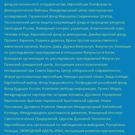
фонд регионального сотрудничества, Европейская Платформа за
Демократические Выборы, Международный центр электоральных
исследований, Германский фонд Маршалла Соединенных Штатов,
Тихоокеанский центр защиты окружающей среды и природных ресурсов,
Свободная Россия, Всемирный конгресс украинцев, Атлантический совет,
Человек в беде, Европейский фонд за демократию, Джеймстаунский фонд,
Прожект Хармони, Родники дракона, Врачи против насильственного
извлечения органов, Фалунь Дафа, Друзья Фалуньгун, Фалуньгун, Коалиция
по расследованию преследования в отношении Фалуньгун в Китае,
Всемирная организация по расследованию преследований Фалуньгун,
Пражский гражданский центр, Ассоциация школ политических
исследований при Совете Европы, Центр либеральной современности,
Форум русскоязычных европейцев, Немецко-русский обмен, Бард колледж,
Европейский выбор, Фонд Ходорковского, Оксфордский российский фонд,
Фонд Будущее России, Компания свободы информации, Проект Медиа,
Международное партнерство за права человека, Духовное Управление
Евангельских Христиан Украинской Христианской Церкви, Новое
Поколение, Духовное Учебное Заведение Международный Библейский
Колледж, Международное христианское движение, Всемирный Институт
Саентологических Предприятий, Церковь Духовной Технологии,
Европейская сеть организаций по наблюдению за выборами, Республика
Польша, СВОБОДНЫЙ ИДЕЛЬ-УРАЛ, Ассоциация развития журналистики,