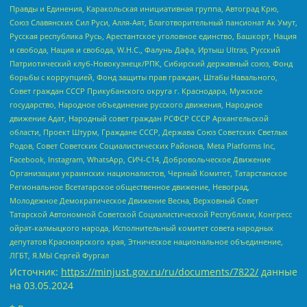
Правды и Единения, Каракольская инициативная группа, Автоград Крю,
Союз Славянских Сил Руси, Алля-Аят, Благотворительный пансионат Ак Умут,
Русская республика Русь, Арестантское уголовное единство, Башкорт, Нация
и свобода, Нация и свобода, W.H.С., Фалунь Дафа, Иртыш Ultras, Русский
Патриотический клуб-Новокузнецк/РПК, Сибирский державный союз, Фонд
борьбы с коррупцией, Фонд защиты прав граждан, Штабы Навального,
Совет граждан СССР Прикубанского округа г. Краснодара, Мужское
государство, Народное объединение русского движения, Народное
движение Адат, Народный совет граждан РСФСР СССР Архангельской
области, Проект Штурм, Граждане СССР, Держава Союз Советских Светлых
Родов, Совет Советских Социалистических Районов, Meta Platforms Inc,
Facebook, Instagram, WhatsApp, СИЧ-С14, Добровольческое Движение
Организации украинских националистов, Черный Комитет, Татарстанское
Региональное Всетатарское общественное движение, Невоград,
Молодежное Демократическое Движение Весна, Верховный Совет
Татарской Автономной Советской Социалистической Республики, Конгресс
ойрат-калмыцкого народа, Исполнительный комитет совета народных
депутатов Красноярского края, Этническое национальное объединение,
ЛГБТ, Я.МЫ Сергей Фургал
Источник:
https://minjust.gov.ru/ru/documents/7822/
данные
на
03.05.2024