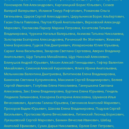
Пономарев Лев Александрович, Каргалицкий Борис Юльевич, Созаев
Валерий Валерьевич, Исламов Тимур Рифгатович, Романова Ольга
Евгеньевна, Щаров Сергей Алексадрович, Цирульников Борис Альбертович,
Гасан Ольга Павловна, Паутов Юрий Анатольевич, Верховский Александр
Маркович, Пислакова-Паркер Марина Петровна, Кочеткова Татьяна
Владимировна, Чуркина Наталья Валерьевна, Акимова Татьяна Николаевна,
Золотарева Екатерина Александровна, Рачинский Ян Збигневич, Жемкова
Елена Борисовна, Гудков Лев Дмитриевич, Илларионова Юлия Юрьевна,
Саранг Анна Васильевна, Захарова Светлана Сергеевна, Аверин Владимир
Анатольевич, Щур Татьяна Михайловна, Щур Николай Алексеевич,
Блинушов Андрей Юрьевич, Мосин Алексей Геннадьевич, Гефтер Валентин
Михайлович, Симонов Алексей Кириллович, Флиге Ирина Анатольевна,
Мельникова Валентина Дмитриевна, Вититинова Елена Владимировна,
Баженова Светлана Куприяновна, Максимов Сергей Владимирович, Беляев
Сергей Иванович, Голубева Елена Николаевна, Ганнушкина Светлана
Алексеевна, Закс Елена Владимировна, Буртина Елена Юрьевна, Гендель
Людмила Залмановна, Кокорина Екатерина Алексеевна, Шуманов Илья
Вячеславович, Арапова Галина Юрьевна, Свечников Анатолий Мариевич,
Прохоров Вадим Юрьевич, Шахова Елена Владимировна, Подузов Сергей
Васильевич, Протасова Ирина Вячеславовна, Литинский Леонид Борисович,
Лукашевский Сергей Маркович, Бахмин Вячеслав Иванович, Шабад
Анатолий Ефимович, Сухих Дарья Николаевна, Орлов Олег Петрович,