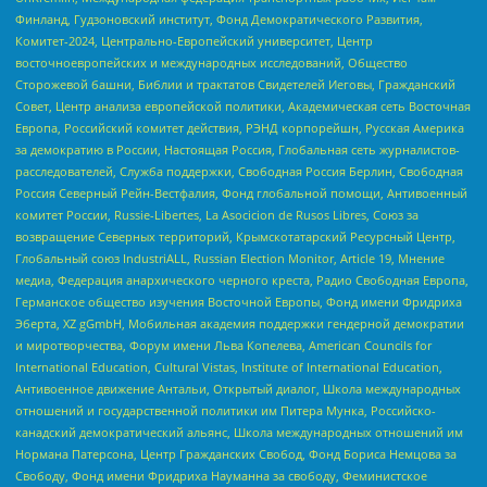
Финланд, Гудзоновский институт, Фонд Демократического Развития,
Комитет-2024, Центрально-Европейский университет, Центр
восточноевропейских и международных исследований, Общество
Сторожевой башни, Библии и трактатов Свидетелей Иеговы, Гражданский
Совет, Центр анализа европейской политики, Академическая сеть Восточная
Европа, Российский комитет действия, РЭНД корпорейшн, Русская Америка
за демократию в России, Настоящая Россия, Глобальная сеть журналистов-
расследователей, Служба поддержки, Свободная Россия Берлин, Свободная
Россия Северный Рейн-Вестфалия, Фонд глобальной помощи, Антивоенный
комитет России, Russie-Libertes, La Asocicion de Rusos Libres, Союз за
возвращение Северных территорий, Крымскотатарский Ресурсный Центр,
Глобальный союз IndustriALL, Russian Election Monitor, Article 19, Мнение
медиа, Федерация анархического черного креста, Радио Свободная Европа,
Германское общество изучения Восточной Европы, Фонд имени Фридриха
Эберта, XZ gGmbH, Мобильная академия поддержки гендерной демократии
и миротворчества, Форум имени Льва Копелева, American Councils for
International Education, Cultural Vistas, Institute of International Education,
Антивоенное движение Антальи, Открытый диалог, Школа международных
отношений и государственной политики им Питера Мунка, Российско-
канадский демократический альянс, Школа международных отношений им
Нормана Патерсона, Центр Гражданских Свобод, Фонд Бориса Немцова за
Свободу, Фонд имени Фридриха Науманна за свободу, Феминистское