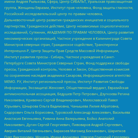
имени Андрея Рылькова, Сфера, Центр СИБАЛЬТ, Уральская правозащитная
группа, Женщины Евразии, Институт прав человека, Фонд защиты гласности,
Российский исследовательский центр по правам человека,
Дальневосточный центр развития гражданских инициатив и социального
партнерства, Гражданское действие, Центр независимых социологических
исследований, Сутяжник, АКАДЕМИЯ ПО ПРАВАМ ЧЕЛОВЕКА, Центр развития
некоммерческих организаций, Частное учреждение в Калининграде Совета
Министров северных стран, Гражданское содействие, Трансперенси
Интернешнл-Р, Центр Защиты Прав Средств Массовой Информации,
Институт развития прессы - Сибирь, Частное учреждение в Санкт-
Петербурге Совета Министров Северных Стран, Фонд поддержки свободы
прессы, Гражданский контроль, Человек и Закон, Общественная комиссия
по сохранению наследия академика Сахарова, Информационное агентство
МЕМО. РУ, Институт региональной прессы, Институт Развития Свободы
Информации, Экозащита!-Женсовет, Общественный вердикт, Евразийская
антимонопольная ассоциация, Бедушев Петр Петрович, Дзугкоева Регина
Николаевна, Кривенко Сергей Владимирович, Милославский Павел
Юрьевич, Шнырова Ольга Вадимовна, Чанышева Лилия Айратовна,
Сидорович Ольга Борисовна, Туровский Александр Алексеевич, Васильева
Анастасия Евгеньевна, Ривина Анна Валерьевна, Бойко Анатолий
Николаевич, Дугин Сергей Георгиевич, Пивоваров Андрей Сергеевич,
Аверин Виталий Евгеньевич, Барахоев Магомед Бекханович, Шарипков
Олег Викторович, Мошель Ирина Ароновна, Шведов Григорий Сергеевич,