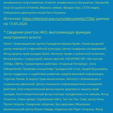
антивоенное сопротивление, Комитет независимости Ингушетии, Прометей,
Stop Occupation of Karelia, Вернись живым, Фридом Хаус, СОТА медиа,
Либерально-демократическая Лига Украины
Источник:
https://minjust.gov.ru/ru/documents/7756/
данные
на
13.05.2024
* Сведения реестра НКО, выполняющих функции
иностранного агента:
Лилит, Правозащитная группа Гражданин.Армия.Право, Нижегородский
центр немецкой и европейской культуры, Центр гендерных исследований,
Фонд защиты прав граждан Штаб, Институт права и публичной политики,
Фонд борьбы с коррупцией, Альянс врачей, НАСИЛИЮ.НЕТ, Мы против
СПИДа, СВЕЧА, Гуманитарное действие, Открытый Петербург, Лига
Избирателей, Правовая инициатива, Гражданский Союз, Хасдей Ерушалаим,
Центр поддержки и содействия развитию средств массовой информации,
Горячая Линия, В защиту прав заключенных, Институт глобализации и
социальных движений, Центр социально-информационных инициатив
Действие, Благотворительный фонд охраны здоровья и защиты прав
граждан, Благотворительный фонд помощи осужденным и их семьям, Фонд
Тольятти, Новое время, Серебряная тайга, Так-Так-Так, Сова, центр Анна,
Проект Апрель, Самарская губерния, Эра здоровья, Мемориал,
Аналитический Центр Юрия Левады, Издательство Парк Гагарина, Фонд