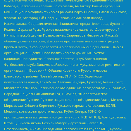
социалистическое общество, Джамаат мувахидов, Объединенный Вилайат
Кабарды, Балкарии и Карачая, Союз славян, Ат-Такфир Валь-Хиджра, Пит
Буль, Национал-социалистическая рабочая партия России, Славянский союз,
Формат-18, Благородный Орден Дьявола, Армия воли народа,
Национальная Социалистическая Инициатива города Череповца, Духовно-
Родовая Держава Русь, Русское национальное единство, Древнерусской
Инглистической церкви Православных Староверов-Инглингов, Русский
общенациональный союз, Движение против нелегальной иммиграции,
Кровь и Честь, О свободе совести и о религиозных объединениях, Омская
организация общественного политического движения Русское
национальное единство, Северное Братство, Клуб Болельщиков
Футбольного Клуба Динамо, Файзрахманисты, Мусульманская религиозная
организация п. Боровский, Община Коренного Русского народа
Щелковского района, Правый сектор, УНА - УНСО, Украинская
повстанческая армия, Тризуб им. Степана Бандеры, Братство, Белый Крест,
Misanthropic division, Религиозное объединение последователей инглиизма,
Народная Социальная Инициатива, TulaSkins, Этнополитическое
объединение Русские, Русское национальное объединение Атака, Мечеть
Мирмамеда, Община Коренного Русского народа г. Астрахани, ВОЛЯ,
Меджлис крымскотатарского народа, Рубеж Севера, ТОЙС, О
противодействии экстремистской деятельности, РЕВТАТПОД, Артподготовка,
Штольц, В честь иконы Божией Матери Державная, Сектор 16,
Независимость, Фирма, Молодежная правозащитная группа МПГ, Курсом