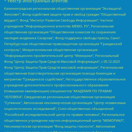
* Реестр иностранных агентов:
Калининградская региональная общественная организация "Экозащита!-Женсовет", Фонд содействия защите прав и свобод граждан "Общественный вердикт", Фонд "Институт Развития Свободы Информации", Частное учреждение "Информационное агентство МЕМО. РУ", Региональная общественная организация "Общественная комиссия по сохранению наследия академика Сахарова", Фонд поддержки свободы прессы, Санкт-Петербургская общественная правозащитная организация "Гражданский контроль", Межрегиональная общественная организация "Информационно-просветительский центр "Мемориал", Региональный Фонд "Центр Защиты Прав Средств Массовой Информации", с 05.12.2023 Фонд "Центр Защиты Прав Средств массовой информации", Региональная общественная благотворительная организация помощи беженцам и мигрантам "Гражданское содействие", Негосударственное образовательное учреждение дополнительного профессионального образования (повышение квалификации) специалистов "АКАДЕМИЯ ПО ПРАВАМ ЧЕЛОВЕКА", Свердловская региональная общественная организация "Сутяжник", Автономная некоммерческая организация "Центр независимых социологических исследований", Союз общественных объединений "Российский исследовательский центр по правам человека", Региональное общественное учреждение научно-информационный центр "МЕМОРИАЛ", Некоммерческая организация "Фонд защиты гласности", Автономная некоммерческая организация "Институт прав человека", Городская общественная организация "Екатеринбургское общество "МЕМОРИАЛ", Городская общественная организация "Рязанское историко-просветительское и правозащитное общество "Мемориал" (Рязанский Мемориал), Челябинский региональный орган общественной самодеятельности – женское общественное объединение "Женщины Евразии", Челябинский региональный орган общественной самодеятельности "Уральская правозащитная группа", Фонд содействия защите здоровья и социальной справедливости имени Андрея Рылькова, Автономная Некоммерческая Организация "Аналитический Центр Юрия Левады", Автономная некоммерческая организация социальной поддержки населения "Проект Апрель", Региональная общественная организация помощи женщинам и детям, находящимся в кризисной ситуации "Информационно-методический центр "Анна", Фонд содействия развитию массовых коммуникаций и правовому просвещению "Так-так-Так", Фонд содействия устойчивому развитию "Серебряная тайга", Свердловский региональный общественный фонд социальных проектов "Новое время", "Idel.Реалии", Кавказ.Реалии, Крым.Реалии, Телеканал Настоящее Время, Татаро-башкирская служба Радио Свобода (Azatliq Radiosi), Радио Свободная Европа/Радио Свобода (PCE/PC), "Сибирь.Реалии", "Фактограф", Благотворительный фонд помощи осужденным и их семьям, Автономная некоммерческая организация "Институт глобализации и социальных движений", Фонд "В защиту прав заключенных", Частное учреждение "Центр поддержки и содействия развитию средств массовой информации", Пензенский региональный общественный благотворительный фонд "Гражданский союз", "Север.Реалии", Некоммерческая организация Фонд "Правовая инициатива", Общество с ограниченной ответственностью "Радио Свободная Европа/Радио Свобода", Чешское информационное агентство "MEDIUM-ORIENT", Красноярская региональная общественная организация "Мы против СПИДа", Камалягин Денис Николаевич, Маркелов Сергей Евгеньевич, Пономарев Лев Александрович, Савицкая Людмила Алексеевна, Автономная некоммерческая организация "Центр по работе с проблемой насилия "НАСИЛИЮ.НЕТ", Межрегиональный профессиональный союз работников здравоохранения "Альянс врачей", Юридическое лицо, зарегистрированное в Латвийской Республике, SIA "Medusa Project" (регистрационный номер 40103797863, дата регистрации 10.06.2014), Некоммерческая организация "Фонд по борьбе с коррупцией", Автономная некоммерческая организация "Институт права и публичной политики", Баданин Роман Сергеевич, Гликин Максим Александрович, Железнова Мария Михайловна, Лукьянова Юлия Сергеевна, Маетная Елизавета Витальевна, Маняхин Петр Борисович, Чуракова Ольга Владимировна, Ярош Юлия Петровна, Юридическое лицо "The Insider SIA", зарегистрированное в Риге, Латвийская Республика (дата регистрации 26.06.2015), являющееся администратором доменного имени интернет-издания "The Insider SIA", https://theins.ru, Постернак Алексей Евгеньевич, Рубин Михаил Аркадьевич, Анин Роман Александрович, Юридическое лицо Istories fonds, зарегистрированное в Латвийской Республике (регистрационный номер 50008295751, дата регистрации 24.02.2020), Великовский Дмитрий Александрович, Долинина Ирина Николаевна, Мароховская Алеся Алексеевна, Шлейнов Роман Юрьевич, Шмагун Олеся Валентиновна, Общество с ограниченной ответственностью "Альтаир 2021", Общество с ограниченной ответственностью "Вега 2021", Общество с ограниченной ответственностью "Главный редактор 2021", Общество с ограниченной ответственностью "Ромашки монолит", Важенков Артем Валерьевич, Ивановская областная общественная организация "Центр гендерных исследований", Гурман Юрий Альбертович, Медиапроект "ОВД-Инфо", Егоров Владимир Владимирович, Жилинский Владимир Александрович, Общество с ограниченной ответственностью "ЗП", Иванова София Юрьевна, Карезина Инна Павловна, Кильтау Екатерина Викторовна, Петров Алексей Викторович, Пискунов Сергей Евгеньевич, Смирнов Сергей Сергеевич, Тихонов Михаил Сергеевич, Общество с ограниченной ответственностью "ЖУРНАЛИСТ-ИНОСТРАННЫЙ АГЕНТ", Арапова Галина Юрьевна, Вольтская Татьяна Анатольевна, Американская компания "Mason G.E.S. Anonymous Foundation" (США), являющаяся владельцем интернет-издания https://mnews.world/, Компания "Stichting Bellingcat", зарегистрированная в Нидерландах (дата регистрации 11.07.2018), Захаров Андрей Вячеславович, Клепиковская Екатерина Дмитриевна, Общество с ограниченной ответственностью "МЕМО", Перл Роман Александрович, Симонов Евгений Алексеевич, Соловьева Елена Анатольевна, Сотников Даниил Владимирович, Сурначева Елизавета Дмитриевна, Автономная некоммерческая организация по защите прав человека и информированию населения "Якутия – Наше Мнение", Общество с ограниченной ответственностью "Москоу диджитал медиа", с 26.01.2023 Общество с ограниченной ответственностью "Чайка Белые сады", Ветошкина Валерия Валерьевна, Заговора Максим Александрович, Межрегиональное общественное движение "Российская ЛГБТ - сеть", Оленичев Максим Владимирович, Павлов Иван Юрьевич, Скворцова Елена Сергеевна, Общество с ограниченной ответственностью "Как бы инагент", Кочетков Игорь Викторович, Общество с ограниченной ответственностью "Честные выборы", Еланчик Олег Александрович, Общество с ограниченной ответственностью "Нобелевский призыв", Гималова Регина Эмилевна, Григорьев Андрей Валерьевич, Григорьева Алина Александровна, Ассоциация по содействию защите прав призывников, альтернативнослужащих и военнослужащих "Правозащитная группа "Гражданин.Армия.Право", Хисамова Регина Фаритовна, Автономная некоммерческая организация по реализации социально-правовых программ "Лилит", Дальневосточное общественное движение "Маяк", Санкт-Петербургская ЛГБТ-инициативная группа "Выход", Инициативная группа ЛГБТ+ "Реверс", Алексеев Андрей Викторович, Бекбулатова Таисия Львовна, Беляев Иван Михайлович, Владыкина Елена Сергеевна, Гельман Марат Александрович, Никульшина Вероника Юрьевна, Толоконникова Надежда Андреевна, Шендерович Виктор Анатольевич, Общество с ограниченной ответственностью "Данное сообщение", Общество с ограниченной ответственностью Издательский дом "Новая глава", Айнбиндер Александра Александровна, Московский комьюнити-центр для ЛГБТ+инициатив, Благотворительный фонд развития филантропии, Deutsche Welle (Германия, Kurt-Schumacher-Strasse 3, 53113 Bonn), Борзунова Мария Михайловна, Воробьев Виктор Викторович, Голубева Анна Львовна, Константинова Алла Михайловна, Малкова Ирина Владимировна, Мурадов Мурад Абдулгалимович, Осетинская Елизавета Николаевна, Понасенков Евгений Николаевич, Ганапольский Матвей Юрьевич, Киселев Евгений Алексеевич, Борухович Ирина Григорьевна, Дремин Иван Тимофеевич, Дубровский Дмитрий Викторович, Красноярская региональная общественная организация поддержки и развития альтернативных образовательных технологий и межкультурных коммуникаций "ИНТЕРРА", Маяковская Екатерина Алексеевна, Фейгин Марк Захарович, Филимонов Андрей Викторович, Дзугкоева Регина Николаевна, Доброхотов Роман Александрович, Дудь Юрий Александрович, Елкин Сергей Владимирович, Кругликов Кирилл Игоревич, Сабунаева Мария Леонидовна, Семенов Алексей Владимирович, Шаинян Карен Багратович, Шульман Екатерина Михайловна, Асафьев Артур Валерьевич, Вахштайн Виктор Семенович, Венедиктов Алексей Алексеевич, Лушникова Екатерина Евгеньевна, Волков Леонид Михайлович, Невзоров Александр Глебович, Пархоменко Сергей Борисович, Сироткин Ярослав Николаевич, Кара-Мурза Владимир Владимирович, Баранова Наталья Владимировна, Гозман Леонид Яковлевич, Кагарлицкий Борис Юльевич, Климарев Михаил Валерьевич, Милов Владимир Станиславович, Автономная некоммерческая организация Краснодарский центр современного искусства "Типография", Моргенштерн Алишер Тагирович, Соболь Любовь Эдуардовна, Общество с ограниченной ответственностью "ЛИЗА НОРМ", Каспаров Гарри Кимович, Ходорковский Михаил Борисович, Общество с ограниченной ответственностью "Апрельские тезисы", Данилович Ирина Брониславовна, Кашин Олег Владимирович, Петров Николай Владимирович, Пивоваров Алексей Владимирович, Соколов Михаил Владимирович, Цветкова Юлия Владимировна, Чичваркин Евгений Александрович, Комитет против пыток/Команда против пыток, Общество с ограниченной ответственностью "Первый научный", Общество с ограниченной ответственностью "Вертолет и ко", Белоцерковская Вероника Борисовна, Кац Максим Евгеньевич, Лазарева Татьяна Юрьевна, Шаведдинов Руслан Табризович, Яшин Илья Валерьевич, Общество с ограниченной ответственностью "Иноагент ААВ", Алешковский Дмитрий Петрович, Альбац Евгения Марковна, Быков Дмитрий Львович, Галямина Юлия Евгеньевна, Лойко Сергей Леонидович, Мартынов Кирилл Константинович, Медведев Сергей Александрович, Крашенинников Федор Геннадиевич, Гордеева Катерина Вл