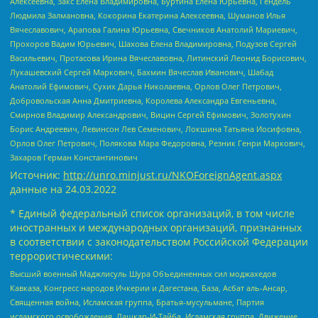
Алексеевна, Закс Елена Владимировна, Буртина Елена Юрьевна, Гендель
Людмила Залмановна, Кокорина Екатерина Алексеевна, Шуманов Илья
Вячеславович, Арапова Галина Юрьевна, Свечников Анатолий Мариевич,
Прохоров Вадим Юрьевич, Шахова Елена Владимировна, Подузов Сергей
Васильевич, Протасова Ирина Вячеславовна, Литинский Леонид Борисович,
Лукашевский Сергей Маркович, Бахмин Вячеслав Иванович, Шабад
Анатолий Ефимович, Сухих Дарья Николаевна, Орлов Олег Петрович,
Добровольская Анна Дмитриевна, Королева Александра Евгеньевна,
Смирнов Владимир Александрович, Вицин Сергей Ефимович, Золотухин
Борис Андреевич, Левинсон Лев Семенович, Локшина Татьяна Иосифовна,
Орлов Олег Петрович, Полякова Мара Федоровна, Резник Генри Маркович,
Захаров Герман Константинович
Источник:
http://unro.minjust.ru/NKOForeignAgent.aspx
данные на
24.03.2022
* Единый федеральный список организаций, в том числе
иностранных и международных организаций, признанных
в соответствии с законодательством Российской Федерации
террористическими:
Высший военный Маджлисуль Шура Объединенных сил моджахедов
Кавказа, Конгресс народов Ичкерии и Дагестана, База, Асбат аль-Ансар,
Священная война, Исламская группа, Братья-мусульмане, Партия
исламского освобождения, Лашкар-И-Тайба, Исламская группа, Движение