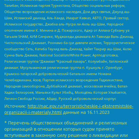
Талибан, Исламская партия Туркестана, Общество социальных реформ,
Общество возрождения исламского наследия, Дом двух святых, Джунд аш-
Шам, Исламский джихад, Аль-Каида, Имарат Кавказ, АБТО, Правый сектор,
Исламское государство, Джабха аль-Нусра ли-Ахль аш-Шам, Народное
ополчение имени К. Минина и Д. Пожарского, Аджр от Аллаха Субхану уа
Тагьаля SHAM, АУМ Синрике, Муджахеды джамаата Ат-Тавхида Валь-Джихад,
Чистопольский Джамаат, Рохнамо ба суи давлати исломи, Террористическое
сообщество Сеть, Катиба Таухид валь-Джихад, Хайят Тахрир аш-Шам, Ахлю
Сунна Валь Джамаа, National Socialism/White Power, Артподготовка,
Религиозная группа “Джамаат “Красный пахарь”, Колумбайн, Хатлонский
джамаат, Мусульманская религиозная группа п. Кушкуль г. Оренбург,
Крымско-татарский добровольческий батальон имени Номана
Челебиджихана, Азов, Партия исламского возрождения Таджикистана,
Народная самооборона, Дуббайский джамаат, московская ячейка, Батал-
Хаджи Белхороев, Маньяки Культ Убийц, Молодёжь Которая Улыбается,
Легион Свобода России, Айдар, Русский добровольческий корпус
Источник:
http://nac.gov.ru/terroristicheskie-i-ekstremistskie-
organizacii-i-materialy.html
данные на
16.11.2023
* Перечень общественных объединений и религиозных
организаций в отношении которых судом принято
вступившее в законную силу решение о ликвидации или