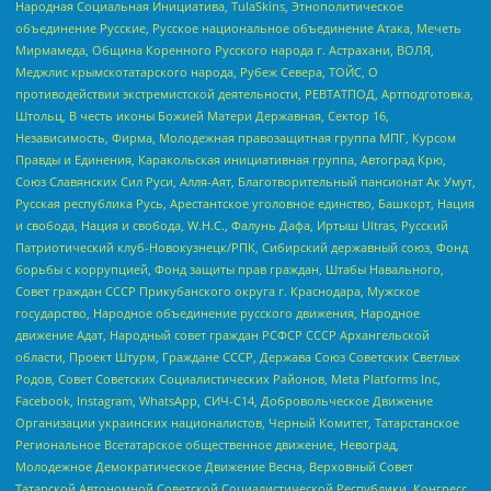
Народная Социальная Инициатива, TulaSkins, Этнополитическое
объединение Русские, Русское национальное объединение Атака, Мечеть
Мирмамеда, Община Коренного Русского народа г. Астрахани, ВОЛЯ,
Меджлис крымскотатарского народа, Рубеж Севера, ТОЙС, О
противодействии экстремистской деятельности, РЕВТАТПОД, Артподготовка,
Штольц, В честь иконы Божией Матери Державная, Сектор 16,
Независимость, Фирма, Молодежная правозащитная группа МПГ, Курсом
Правды и Единения, Каракольская инициативная группа, Автоград Крю,
Союз Славянских Сил Руси, Алля-Аят, Благотворительный пансионат Ак Умут,
Русская республика Русь, Арестантское уголовное единство, Башкорт, Нация
и свобода, Нация и свобода, W.H.С., Фалунь Дафа, Иртыш Ultras, Русский
Патриотический клуб-Новокузнецк/РПК, Сибирский державный союз, Фонд
борьбы с коррупцией, Фонд защиты прав граждан, Штабы Навального,
Совет граждан СССР Прикубанского округа г. Краснодара, Мужское
государство, Народное объединение русского движения, Народное
движение Адат, Народный совет граждан РСФСР СССР Архангельской
области, Проект Штурм, Граждане СССР, Держава Союз Советских Светлых
Родов, Совет Советских Социалистических Районов, Meta Platforms Inc,
Facebook, Instagram, WhatsApp, СИЧ-С14, Добровольческое Движение
Организации украинских националистов, Черный Комитет, Татарстанское
Региональное Всетатарское общественное движение, Невоград,
Молодежное Демократическое Движение Весна, Верховный Совет
Татарской Автономной Советской Социалистической Республики, Конгресс