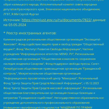
ойрат-калмыцкого народа, Исполнительный комитет совета народных
депутатов Красноярского края, Этническое национальное объединение,
ЛГБТ, Я.МЫ Сергей Фургал
Источник:
https://minjust.gov.ru/ru/documents/7822/
данные
на
03.05.2024
* Реестр иностранных агентов:
Калининградская региональная общественная организация "Экозащита!-Женсовет", Фонд содействия защите прав и свобод граждан "Общественный вердикт", Фонд "Институт Развития Свободы Информации", Частное учреждение "Информационное агентство МЕМО. РУ", Региональная общественная организация "Общественная комиссия по сохранению наследия академика Сахарова", Фонд поддержки свободы прессы, Санкт-Петербургская общественная правозащитная организация "Гражданский контроль", Межрегиональная общественная организация "Информационно-просветительский центр "Мемориал", Региональный Фонд "Центр Защиты Прав Средств Массовой Информации", с 05.12.2023 Фонд "Центр Защиты Прав Средств массовой информации", Региональная общественная благотворительная организация помощи беженцам и мигрантам "Гражданское содействие", Негосударственное образовательное учреждение дополнительного профессионального образования (повышение квалификации) специалистов "АКАДЕМИЯ ПО ПРАВАМ ЧЕЛОВЕКА", Свердловская региональная общественная организация "Сутяжник", Автономная некоммерческая организация "Центр независимых социологических исследований", Союз общественных объединений "Российский исследовательский центр по правам человека", Региональное общественное учреждение научно-информационный центр "МЕМОРИАЛ", Некоммерческая организация "Фонд защиты гласности", Автономная некоммерческая организация "Институт прав человека", Городская общественная организация "Екатеринбургское общество "МЕМОРИАЛ", Городская общественная организация "Рязанское историко-просветительское и правозащитное общество "Мемориал" (Рязанский Мемориал), Челябинский региональный орган общественной самодеятельности – женское общественное объединение "Женщины Евразии", Челябинский региональный орган общественной самодеятельности "Уральская правозащитная группа", Фонд содействия защите здоровья и социальной справедливости имени Андрея Рылькова, Автономная Некоммерческая Организация "Аналитический Центр Юрия Левады", Автономная некоммерческая организация социальной поддержки населения "Проект Апрель", Региональная общественная организация помощи женщинам и детям, находящимся в кризисной ситуации "Информационно-методический центр "Анна", Фонд содействия развитию массовых коммуникаций и правовому просвещению "Так-так-Так", Фонд содействия устойчивому развитию "Серебряная тайга", Свердловский региональный общественный фонд социальных проектов "Новое время", "Idel.Реалии", Кавказ.Реалии, Крым.Реалии, Телеканал Настоящее Время, Татаро-башкирская служба Радио Свобода (Azatliq Radiosi), Радио Свободная Европа/Радио Свобода (PCE/PC), "Сибирь.Реалии", "Фактограф", Благотворительный фонд помощи осужденным и их семьям, Автономная некоммерческая организация "Институт глобализации и социальных движений", Фонд "В защиту прав заключенных", Частное учреждение "Центр поддержки и содействия развитию средств массовой информации", Пензенский региональный общественный благотворительный фонд "Гражданский союз", "Север.Реалии", Некоммерческая организация Фонд "Правовая инициатива", Общество с ограниченной ответственностью "Радио Свободная Европа/Радио Свобода", Чешское информационное агентство "MEDIUM-ORIENT", Красноярская региональная общественная организация "Мы против СПИДа", Камалягин Денис Николаевич, Маркелов Сергей Евгеньевич, Пономарев Лев Александрович, Савицкая Людмила Алексеевна, Автономная некоммерческая организация "Центр по работе с проблемой насилия "НАСИЛИЮ.НЕТ", Межрегиональный профессиональный союз работников здравоохранения "Альянс врачей", Юридическое лицо, зарегистрированное в Латвийской Республике, SIA "Medusa Project" (регистрационный номер 40103797863, дата регистрации 10.06.2014), Некоммерческая организация "Фонд по борьбе с коррупцией", Автономная некоммерческая организация "Институт права и публичной политики", Баданин Роман Сергеевич, Гликин Максим Александрович, Железнова Мария Михайловна, Лукьянова Юлия Сергеевна, Маетная Елизавета Витальевна, Маняхин Петр Борисович, Чуракова Ольга Владимировна, Ярош Юлия Петровна, Юридическое лицо "The Insider SIA", зарегистрированное в Риге, Латвийская Республика (дата регистрации 26.06.2015), являющееся администратором доменного имени интернет-издания "The Insider SIA", https://theins.ru, Постернак Алексей Евгеньевич, Рубин Михаил Аркадьевич, Анин Роман Александрович, Юридическое лицо Istories fonds, зарегистрированное в Латвийской Республике (регистрационный номер 50008295751, дата регистрации 24.02.2020), Великовский Дмитрий Александрович, Долинина Ирина Николаевна, Мароховская Алеся Алексеевна, Шлейнов Роман Юрьевич, Шмагун Олеся Валентиновна, Общество с ограниченной ответственностью "Альтаир 2021", Общество с ограниченной ответственностью "Вега 2021", Общество с ограниченной ответственностью "Главный редактор 2021", Общество с ограниченной ответственностью "Ромашки монолит", Важенков Артем Валерьевич, Ивановская областная общественная организация "Центр гендерных исследований", Гурман Юрий Альбертович, Медиапроект "ОВД-Инфо", Егоров Владимир Владимирович, Жилинский Владимир Александрович, Общество с ограниченной ответственностью "ЗП", Иванова София Юрьевна, Карезина Инна Павловна, Кильтау Екатерина Викторовна, Петров Алексей Викторович, Пискунов Сергей Евгеньевич, Смирнов Сергей Сергеевич, Тихонов Михаил Сергеевич, Общество с ограниченной ответственностью "ЖУРНАЛИСТ-ИНОСТРАННЫЙ АГЕНТ", Арапова Галина Юрьевна, Вольтская Татьяна Анатольевна, Американская компания "Mason G.E.S. Anonymous Foundation" (США), являющаяся владельцем интернет-издания https://mnews.world/, Компания "Stichting Bellingcat", зарегистрированная в Нидерландах (дата регистрации 11.07.2018), Захаров Андрей Вячеславович, Клепиковская Екатерина Дмитриевна, Общество с ограниченной ответственностью "МЕМО", Перл Роман Александрович, Симонов Евгений Алексеевич, Соловьева Елена Анатольевна, Сотников Даниил Владимирович, Сурначева Елизавета Дмитриевна, Автономная некоммерческая организация по защите прав человека и информированию населения "Якутия – Наше Мнение", Общество с ограниченной ответственностью "Москоу диджитал медиа", с 26.01.2023 Общество с ограниченной ответственностью "Чайка Белые сады", Ветошкина Валерия Валерьевна, Заговора Максим Александрович, Межрегиональное общественное движение "Российская ЛГБТ - сеть", Оленичев Максим Владимирович, Павлов Иван Юрьевич, Скворцова Елена Сергеевна, Общество с ограниченной ответственностью "Как бы инагент", Кочетков Игорь Викторович, Общество с ограниченной ответственностью "Честные выборы", Еланчик Олег Александрович, Общество с ограниченной ответственностью "Нобелевский призыв", Гималова Регина Эмилевна, Григорьев Андрей Валерьевич, Григорьева Алина Александровна, Ассоциация по содействию защите прав призывников, альтернативнослужащих и военнослужащих "Правозащитная группа "Гражданин.Армия.Право", Хисамова Регина Фаритовна, Автономная некоммерческая организация по реализации социально-правовых программ "Лилит", Дальневосточное общественное движение "Маяк", Санкт-Петербургская ЛГБТ-инициативная группа "Выход", Инициативная группа ЛГБТ+ "Реверс", Алексеев Андрей Викторович, Бекбулатова Таисия Львовна, Беляев Иван Михайлович, Владыкина Елена Сергеевна, Гельман Марат Александрович, Никульшина Вероника Юрьевна, Толоконникова Надежда Андреевна, Шендерович Виктор Анатольевич, Общество с ограниченной ответственностью "Данное сообщение", Общество с ограниченной ответственностью Издательский дом "Новая глава", Айнбиндер Александра Александровна, Московский комьюнити-центр для ЛГБТ+инициатив, Благотворительный фонд развития филантропии, Deutsche Welle (Германия, Kurt-Schumacher-Strasse 3, 53113 Bonn), Борзунова Мария Михайловна, Воробьев Виктор Викторович, Голубева Анна Львовна, Константинова Алла Михайловна, Малкова Ирина Владимировна, Мурадов Мурад Абдулгалимович, Осетинская Елизавета Николаевна, Понасенков Евгений Николаевич, Ганапольский Матвей Юрьевич, Киселев Евгений Алексеевич, Борухович Ирина Григорьевна, Дремин Иван Тимофеевич, Дубровский Дмитрий Викторович, Красноярская региональная общественная организация поддержки и развития альтернативных образовательных технологий и межкультурных коммуникаций "ИНТЕРРА", Маяковская Екатерина Алексеевна, Фейгин Марк Захарович, Филимонов Андрей Викторович, Дзугкоева Регина Николаевна, Доброхотов Роман Александрович, Дудь Юрий Александрович, Елкин Сергей Владимирович, Кругликов Кирилл Игоревич, Сабунаева Мария Леонидовна, Семенов Алексей Владимирович, Шаинян Карен Багратович, Шульман Екатерина Михайловна, Асафьев Артур Валерьевич, Вахштайн Виктор Семенович, Венедиктов Алексей Алексеевич, Лушникова Екатерина Евгеньевна, Волков Леонид Михайлович, Невзоров Александр Глебович, Пархоменко Сергей Борисович, Сироткин Ярослав Николаевич, Кара-Мурза Владимир Владимирович, Баранова Наталья Владимировна, Гозман Леонид Яковлевич, Кагарлицкий Борис Юльевич, Климарев Михаил Валерьевич, Милов Владимир Станиславович, Автономная некоммерческая организация Краснодарский центр современного искусства "Типография", Моргенштерн Алишер Тагирович, Соболь Любовь Эдуардовна, Общество с ограниченной ответственностью "ЛИЗА НОРМ", Каспаров Гарри Кимович, Ходорковский Михаил Борисович, Общество с ограниченной ответственностью "Апрельские тезисы", Данилович Ирина Брониславовна, Кашин Олег Владимирович, Петров Николай Владимирович, Пивоваров Алексей Владимирович, Соколов Михаил Владимирович, Цветкова Юлия Владимировна, Чичваркин Евгений Александрович, Комитет против пыток/Команда против пыток, Общество с ограниченной ответственностью "Первый научный", Общество с ограниченной ответственностью "Вертолет и ко", Белоцерковская Вероника Борисовна, Кац Максим Евгеньевич, Лазарева Татьяна Юрьевна, Шаведдинов Руслан Табризович, Яшин Илья Валерьевич, Общество с ограниченной ответственностью "Иноагент ААВ", Алешковский Дмитрий Петрович, Альбац Евгения Марковна, Быков Дмитрий Львович, Галямина Юлия Евгеньевна, Лойко Сергей Леонидович, Мартынов Кирилл Константинович, Медведев Сергей Александрович, Крашенинников Федор Геннадиевич, Гордеева Катерина Вл