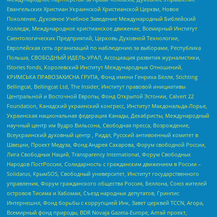
Евангельских Христиан Украинской Христианской Церкви, Новое
Поколение, Духовное Учебное Заведение Международный Библейский
Колледж, Международное христианское движение, Всемирный Институт
Саентологических Предприятий, Церковь Духовной Технологии,
Европейская сеть организаций по наблюдению за выборами, Республика
Польша, СВОБОДНЫЙ ИДЕЛЬ-УРАЛ, Ассоциация развития журналистики,
IStories fonds, Королевский Институт Международных Отношений,
КРИМСЬКА ПРАВОЗАХИСНА ГРУПА, Фонд имени Генриха Бёлля, Stichting
Bellingcat, Bellingcat Ltd, The Insider, Институт правовой инициативы
Центральной и Восточной Европы, Фонд Открытой Эстонии, Calvert 22
Foundation, Канадский украинский конгресс, Институт Макдональда-Лорье,
Украинская национальная федерация Канады, Декабристы, Международный
научный центр им Вудро Вильсона, Свободная пресса, Возрождение,
Всеукраинский духовный центр , Риддл, Русский антивоенный комитет в
Швеции, Проект Медуза, Фонд Андрея Сахарова, Форум свободной России,
Лига Свободных Наций, Transparеncy International, Форум Свободных
Народов ПостРоссии, Солидарность с гражданским движением в России –
Solidarus, КрымSOS, Свободный университет, Институт государственного
управления, Форум гражданского общества Россия, Беллона, Союз жителей
островов Тисима и Хабомаи, Съезд народных депутатов, Гринпис
Интернешнл, Фонд борьбы с коррупцией Инк, Завет церквей TCCN, Агора,
Всемирный фонд природы, BDR Novaja Gazeta-Europe, Алтай проект,