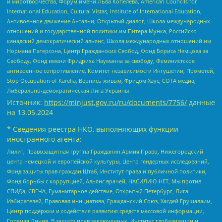
и миротворчества, Форум имени Льва Копелева, American Councils for
International Education, Cultural Vistas, Institute of International Education,
Антивоенное движение Антальи, Открытый диалог, Школа международных
отношений и государственной политики им Питера Мунка, Российско-
канадский демократический альянс, Школа международных отношений им
Нормана Патерсона, Центр Гражданских Свобод, Фонд Бориса Немцова за
Свободу, Фонд имени Фридриха Науманна за свободу, Феминистское
антивоенное сопротивление, Комитет независимости Ингушетии, Прометей,
Stop Occupation of Karelia, Вернись живым, Фридом Хаус, СОТА медиа,
Либерально-демократическая Лига Украины
Источник:
https://minjust.gov.ru/ru/documents/7756/
данные
на
13.05.2024
* Сведения реестра НКО, выполняющих функции
иностранного агента:
Лилит, Правозащитная группа Гражданин.Армия.Право, Нижегородский
центр немецкой и европейской культуры, Центр гендерных исследований,
Фонд защиты прав граждан Штаб, Институт права и публичной политики,
Фонд борьбы с коррупцией, Альянс врачей, НАСИЛИЮ.НЕТ, Мы против
СПИДа, СВЕЧА, Гуманитарное действие, Открытый Петербург, Лига
Избирателей, Правовая инициатива, Гражданский Союз, Хасдей Ерушалаим,
Центр поддержки и содействия развитию средств массовой информации,
Горячая Линия, В защиту прав заключенных, Институт глобализации и