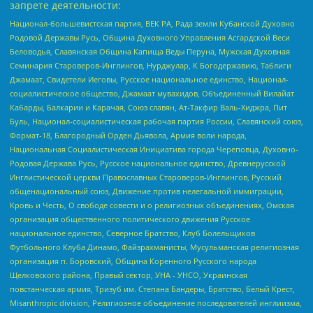
запрете деятельности:
Национал-большевистская партия, ВЕК РА, Рада земли Кубанской Духовно
Родовой Державы Русь, Община Духовного Управления Асгардской Веси
Беловодья, Славянская Община Капища Веды Перуна, Мужская Духовная
Семинария Староверов-Инглингов, Нурджулар, К Богодержавию, Таблиги
Джамаат, Свидетели Иеговы, Русское национальное единство, Национал-
социалистическое общество, Джамаат мувахидов, Объединенный Вилайат
Кабарды, Балкарии и Карачая, Союз славян, Ат-Такфир Валь-Хиджра, Пит
Буль, Национал-социалистическая рабочая партия России, Славянский союз,
Формат-18, Благородный Орден Дьявола, Армия воли народа,
Национальная Социалистическая Инициатива города Череповца, Духовно-
Родовая Держава Русь, Русское национальное единство, Древнерусской
Инглистической церкви Православных Староверов-Инглингов, Русский
общенациональный союз, Движение против нелегальной иммиграции,
Кровь и Честь, О свободе совести и о религиозных объединениях, Омская
организация общественного политического движения Русское
национальное единство, Северное Братство, Клуб Болельщиков
Футбольного Клуба Динамо, Файзрахманисты, Мусульманская религиозная
организация п. Боровский, Община Коренного Русского народа
Щелковского района, Правый сектор, УНА - УНСО, Украинская
повстанческая армия, Тризуб им. Степана Бандеры, Братство, Белый Крест,
Misanthropic division, Религиозное объединение последователей инглиизма,