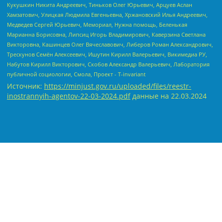
Источник:
https://minjust.gov.ru/uploaded/files/reestr-
inostrannyih-agentov-22-03-2024.pdf
данные на
22.03.2024