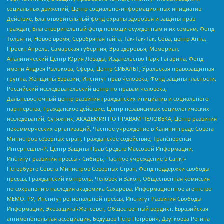
социальных движений, Центр социально-информационных инициатив
Действие, Благотворительный фонд охраны здоровья и защиты прав
граждан, Благотворительный фонд помощи осужденным и их семьям, Фонд
Тольятти, Новое время, Серебряная тайга, Так-Так-Так, Сова, центр Анна,
Проект Апрель, Самарская губерния, Эра здоровья, Мемориал,
Аналитический Центр Юрия Левады, Издательство Парк Гагарина, Фонд
имени Андрея Рылькова, Сфера, Центр СИБАЛЬТ, Уральская правозащитная
группа, Женщины Евразии, Институт прав человека, Фонд защиты гласности,
Российский исследовательский центр по правам человека,
Дальневосточный центр развития гражданских инициатив и социального
партнерства, Гражданское действие, Центр независимых социологических
исследований, Сутяжник, АКАДЕМИЯ ПО ПРАВАМ ЧЕЛОВЕКА, Центр развития
некоммерческих организаций, Частное учреждение в Калининграде Совета
Министров северных стран, Гражданское содействие, Трансперенси
Интернешнл-Р, Центр Защиты Прав Средств Массовой Информации,
Институт развития прессы - Сибирь, Частное учреждение в Санкт-
Петербурге Совета Министров Северных Стран, Фонд поддержки свободы
прессы, Гражданский контроль, Человек и Закон, Общественная комиссия
по сохранению наследия академика Сахарова, Информационное агентство
МЕМО. РУ, Институт региональной прессы, Институт Развития Свободы
Информации, Экозащита!-Женсовет, Общественный вердикт, Евразийская
антимонопольная ассоциация, Бедушев Петр Петрович, Дзугкоева Регина