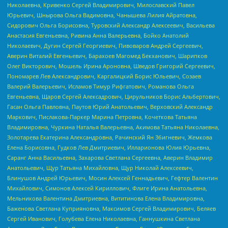
Николаевна, Кривенко Сергей Владимирович, Милославский Павел
Юрьевич, Шнырова Ольга Вадимовна, Чанышева Лилия Айратовна,
Сидорович Ольга Борисовна, Туровский Александр Алексеевич, Васильева
Анастасия Евгеньевна, Ривина Анна Валерьевна, Бойко Анатолий
Николаевич, Дугин Сергей Георгиевич, Пивоваров Андрей Сергеевич,
Аверин Виталий Евгеньевич, Барахоев Магомед Бекханович, Шарипков
Олег Викторович, Мошель Ирина Ароновна, Шведов Григорий Сергеевич,
Пономарев Лев Александрович, Каргалицкий Борис Юльевич, Созаев
Валерий Валерьевич, Исламов Тимур Рифгатович, Романова Ольга
Евгеньевна, Щаров Сергей Алексадрович, Цирульников Борис Альбертович,
Гасан Ольга Павловна, Паутов Юрий Анатольевич, Верховский Александр
Маркович, Пислакова-Паркер Марина Петровна, Кочеткова Татьяна
Владимировна, Чуркина Наталья Валерьевна, Акимова Татьяна Николаевна,
Золотарева Екатерина Александровна, Рачинский Ян Збигневич, Жемкова
Елена Борисовна, Гудков Лев Дмитриевич, Илларионова Юлия Юрьевна,
Саранг Анна Васильевна, Захарова Светлана Сергеевна, Аверин Владимир
Анатольевич, Щур Татьяна Михайловна, Щур Николай Алексеевич,
Блинушов Андрей Юрьевич, Мосин Алексей Геннадьевич, Гефтер Валентин
Михайлович, Симонов Алексей Кириллович, Флиге Ирина Анатольевна,
Мельникова Валентина Дмитриевна, Вититинова Елена Владимировна,
Баженова Светлана Куприяновна, Максимов Сергей Владимирович, Беляев
Сергей Иванович, Голубева Елена Николаевна, Ганнушкина Светлана