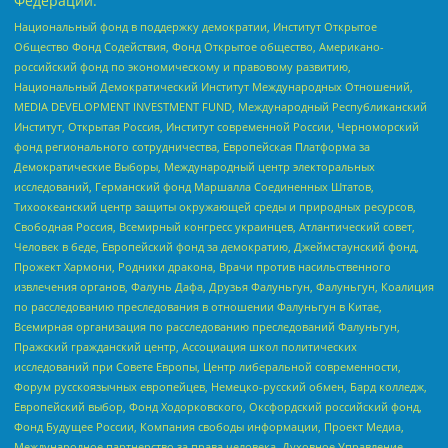
Федерации:
Национальный фонд в поддержку демократии, Институт Открытое
Общество Фонд Содействия, Фонд Открытое общество, Американо-
российский фонд по экономическому и правовому развитию,
Национальный Демократический Институт Международных Отношений,
MEDIA DEVELOPMENT INVESTMENT FUND, Международный Республиканский
Институт, Открытая Россия, Институт современной России, Черноморский
фонд регионального сотрудничества, Европейская Платформа за
Демократические Выборы, Международный центр электоральных
исследований, Германский фонд Маршалла Соединенных Штатов,
Тихоокеанский центр защиты окружающей среды и природных ресурсов,
Свободная Россия, Всемирный конгресс украинцев, Атлантический совет,
Человек в беде, Европейский фонд за демократию, Джеймстаунский фонд,
Прожект Хармони, Родники дракона, Врачи против насильственного
извлечения органов, Фалунь Дафа, Друзья Фалуньгун, Фалуньгун, Коалиция
по расследованию преследования в отношении Фалуньгун в Китае,
Всемирная организация по расследованию преследований Фалуньгун,
Пражский гражданский центр, Ассоциация школ политических
исследований при Совете Европы, Центр либеральной современности,
Форум русскоязычных европейцев, Немецко-русский обмен, Бард колледж,
Европейский выбор, Фонд Ходорковского, Оксфордский российский фонд,
Фонд Будущее России, Компания свободы информации, Проект Медиа,
Международное партнерство за права человека, Духовное Управление