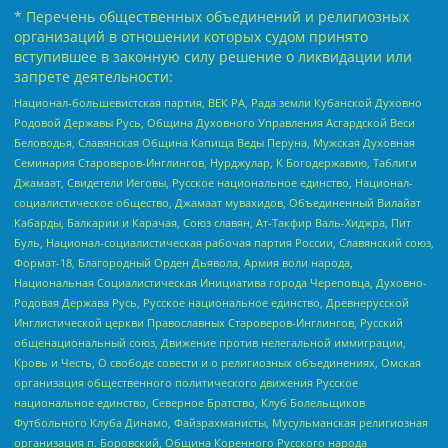
* Перечень общественных объединений и религиозных
организаций в отношении которых судом принято
вступившее в законную силу решение о ликвидации или
запрете деятельности:
Национал-большевистская партия, ВЕК РА, Рада земли Кубанской Духовно
Родовой Державы Русь, Община Духовного Управления Асгардской Веси
Беловодья, Славянская Община Капища Веды Перуна, Мужская Духовная
Семинария Староверов-Инглингов, Нурджулар, К Богодержавию, Таблиги
Джамаат, Свидетели Иеговы, Русское национальное единство, Национал-
социалистическое общество, Джамаат мувахидов, Объединенный Вилайат
Кабарды, Балкарии и Карачая, Союз славян, Ат-Такфир Валь-Хиджра, Пит
Буль, Национал-социалистическая рабочая партия России, Славянский союз,
Формат-18, Благородный Орден Дьявола, Армия воли народа,
Национальная Социалистическая Инициатива города Череповца, Духовно-
Родовая Держава Русь, Русское национальное единство, Древнерусской
Инглистической церкви Православных Староверов-Инглингов, Русский
общенациональный союз, Движение против нелегальной иммиграции,
Кровь и Честь, О свободе совести и о религиозных объединениях, Омская
организация общественного политического движения Русское
национальное единство, Северное Братство, Клуб Болельщиков
Футбольного Клуба Динамо, Файзрахманисты, Мусульманская религиозная
организация п. Боровский, Община Коренного Русского народа