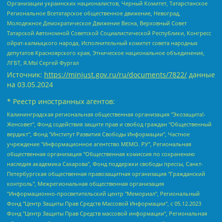
Организации украинских националистов, Черный Комитет, Татарстанское
Региональное Всетатарское общественное движение, Невоград,
Молодежное Демократическое Движение Весна, Верховный Совет
Татарской Автономной Советской Социалистической Республики, Конгресс
ойрат-калмыцкого народа, Исполнительный комитет совета народных
депутатов Красноярского края, Этническое национальное объединение,
ЛГБТ, Я.МЫ Сергей Фургал
Источник:
https://minjust.gov.ru/ru/documents/7822/
данные
на
03.05.2024
* Реестр иностранных агентов:
Калининградская региональная общественная организация "Экозащита!-Женсовет", Фонд содействия защите прав и свобод граждан "Общественный вердикт", Фонд "Институт Развития Свободы Информации", Частное учреждение "Информационное агентство МЕМО. РУ", Региональная общественная организация "Общественная комиссия по сохранению наследия академика Сахарова", Фонд поддержки свободы прессы, Санкт-Петербургская общественная правозащитная организация "Гражданский контроль", Межрегиональная общественная организация "Информационно-просветительский центр "Мемориал", Региональный Фонд "Центр Защиты Прав Средств Массовой Информации", с 05.12.2023 Фонд "Центр Защиты Прав Средств массовой информации", Региональная общественная благотворительная организация помощи беженцам и мигрантам "Гражданское содействие", Негосударственное образовательное учреждение дополнительного профессионального образования (повышение квалификации) специалистов "АКАДЕМИЯ ПО ПРАВАМ ЧЕЛОВЕКА", Свердловская региональная общественная организация "Сутяжник", Автономная некоммерческая организация "Центр независимых социологических исследований", Союз общественных объединений "Российский исследовательский центр по правам человека", Региональное общественное учреждение научно-информационный центр "МЕМОРИАЛ", Некоммерческая организация "Фонд защиты гласности", Автономная некоммерческая организация "Институт прав человека", Городская общественная организация "Екатеринбургское общество "МЕМОРИАЛ", Городская общественная организация "Рязанское историко-просветительское и правозащитное общество "Мемориал" (Рязанский Мемориал), Челябинский региональный орган общественной самодеятельности – женское общественное объединение "Женщины Евразии", Челябинский региональный орган общественной самодеятельности "Уральская правозащитная группа", Фонд содействия защите здоровья и социальной справедливости имени Андрея Рылькова, Автономная Некоммерческая Организация "Аналитический Центр Юрия Левады", Автономная некоммерческая организация социальной поддержки населения "Проект Апрель", Региональная общественная организация помощи женщинам и детям, находящимся в кризисной ситуации "Информационно-методический центр "Анна", Фонд содействия развитию массовых коммуникаций и правовому просвещению "Так-так-Так", Фонд содействия устойчивому развитию "Серебряная тайга", Свердловский региональный общественный фонд социальных проектов "Новое время", "Idel.Реалии", Кавказ.Реалии, Крым.Реалии, Телеканал Настоящее Время, Татаро-башкирская служба Радио Свобода (Azatliq Radiosi), Радио Свободная Европа/Радио Свобода (PCE/PC), "Сибирь.Реалии", "Фактограф", Благотворительный фонд помощи осужденным и их семьям, Автономная некоммерческая организация "Институт глобализации и социальных движений", Фонд "В защиту прав заключенных", Частное учреждение "Центр поддержки и содействия развитию средств массовой информации", Пензенский региональный общественный благотворительный фонд "Гражданский союз", "Север.Реалии", Некоммерческая организация Фонд "Правовая инициатива", Общество с ограниченной ответственностью "Радио Свободная Европа/Радио Свобода", Чешское информационное агентство "MEDIUM-ORIENT", Красноярская региональная общественная организация "Мы против СПИДа", Камалягин Денис Николаевич, Маркелов Сергей Евгеньевич, Пономарев Лев Александрович, Савицкая Людмила Алексеевна, Автономная некоммерческая организация "Центр по работе с проблемой насилия "НАСИЛИЮ.НЕТ", Межрегиональный профессиональный союз работников здравоохранения "Альянс врачей", Юридическое лицо, зарегистрированное в Латвийской Республике, SIA "Medusa Project" (регистрационный номер 40103797863, дата регистрации 10.06.2014), Некоммерческая организация "Фонд по борьбе с коррупцией", Автономная некоммерческая организация "Институт права и публичной политики", Баданин Роман Сергеевич, Гликин Максим Александрович, Железнова Мария Михайловна, Лукьянова Юлия Сергеевна, Маетная Елизавета Витальевна, Маняхин Петр Борисович, Чуракова Ольга Владимировна, Ярош Юлия Петровна, Юридическое лицо "The Insider SIA", зарегистрированное в Риге, Латвийская Республика (дата регистрации 26.06.2015), являющееся администратором доменного имени интернет-издания "The Insider SIA", https://theins.ru, Постернак Алексей Евгеньевич, Рубин Михаил Аркадьевич, Анин Роман Александрович, Юридическое лицо Istories fonds, зарегистрированное в Латвийской Республике (регистрационный номер 50008295751, дата регистрации 24.02.2020), Великовский Дмитрий Александрович, Долинина Ирина Николаевна, Мароховская Алеся Алексеевна, Шлейнов Роман Юрьевич, Шмагун Олеся Валентиновна, Общество с ограниченной ответственностью "Альтаир 2021", Общество с ограниченной ответственностью "Вега 2021", Общество с ограниченной ответственностью "Главный редактор 2021", Общество с ограниченной ответственностью "Ромашки монолит", Важенков Артем Валерьевич, Ивановская областная общественная организация "Центр гендерных исследований", Гурман Юрий Альбертович, Медиапроект "ОВД-Инфо", Егоров Владимир Владимирович, Жилинский Владимир Александрович, Общество с ограниченной ответственностью "ЗП", Иванова София Юрьевна, Карезина Инна Павловна, Кильтау Екатерина Викторовна, Петров Алексей Викторович, Пискунов Сергей Евгеньевич, Смирнов Сергей Сергеевич, Тихонов Михаил Сергеевич, Общество с ограниченной ответственностью "ЖУРНАЛИСТ-ИНОСТРАННЫЙ АГЕНТ", Арапова Галина Юрьевна, Вольтская Татьяна Анатольевна, Американская компания "Mason G.E.S. Anonymous Foundation" (США), являющаяся владельцем интернет-издания https://mnews.world/, Компания "Stichting Bellingcat", зарегистрированная в Нидерландах (дата регистрации 11.07.2018), Захаров Андрей Вячеславович, Клепиковская Екатерина Дмитриевна, Общество с ограниченной ответственностью "МЕМО", Перл Роман Александрович, Симонов Евгений Алексеевич, Соловьева Елена Анатольевна, Сотников Даниил Владимирович, Сурначева Елизавета Дмитриевна, Автономная некоммерческая организация по защите прав человека и информированию населения "Якутия – Наше Мнение", Общество с ограниченной ответственностью "Москоу диджитал медиа", с 26.01.2023 Общество с ограниченной ответственностью "Чайка Белые сады", Ветошкина Валерия Валерьевна, Заговора Максим Александрович, Межрегиональное общественное движение "Российская ЛГБТ - сеть", Оленичев Максим Владимирович, Павлов Иван Юрьевич, Скворцова Елена Сергеевна, Общество с ограниченной ответственностью "Как бы инагент", Кочетков Игорь Викторович, Общество с ограниченной ответственностью "Честные выборы", Еланчик Олег Александрович, Общество с ограниченной ответственностью "Нобелевский призыв", Гималова Регина Эмилевна, Григорьев Андрей Валерьевич, Григорьева Алина Александровна, Ассоциация по содействию защите прав призывников, альтернативнослужащих и военнослужащих "Правозащитная группа "Гражданин.Армия.Право", Хисамова Регина Фаритовна, Автономная некоммерческая организация по реализации социально-правовых программ "Лилит", Дальневосточное общественное движение "Маяк", Санкт-Петербургская ЛГБТ-инициативная группа "Выход", Инициативная группа ЛГБТ+ "Реверс", Алексеев Андрей Викторович, Бекбулатова Таисия Львовна, Беляев Иван Михайлович, Владыкина Елена Сергеевна, Гельман Марат Александрович, Никульшина Вероника Юрьевна, Толоконникова Надежда Андреевна, Шендерович Виктор Анатольевич, Общество с ограниченной ответственностью "Данное сообщение", Общество с ограниченной ответственностью Издательский дом "Новая глава", Айнбиндер Александра Александровна, Московский комьюнити-центр для ЛГБТ+инициатив, Благотворительный фонд развития филантропии, Deutsche Welle (Германия, Kurt-Schumacher-Strasse 3, 53113 Bonn), Борзунова Мария Михайловна, Воробьев Виктор Викторович, Голубева Анна Львовна, Константинова Алла Михайловна, Малкова Ирина Владимировна, Мурадов Мурад Абдулгалимович, Осетинская Елизавета Николаевна, Понасенков Евгений Николаевич, Ганапольский Матвей Юрьевич, Киселев Евгений Алексеевич, Борухович Ирина Григорьевна, Дремин Иван Тимофеевич, Дубровский Дмитрий Викторович, Красноярская региональная общественная организация поддержки и развития альтернативных образовательных технологий и межкультурных коммуникаций "ИНТЕРРА", Маяковская Екатерина Алексеевна, Фейгин Марк Захарович, Филимонов Андрей Викторович, Дзугкоева Регина Николаевна, Доброхотов Роман Александрович, Дудь Юрий Александрович, Елкин Сергей Владимирович, Кругликов Кирилл Игоревич, Сабунаева Мария Леонидовна, Семенов Алексей Владимирович, Шаинян Карен Багратович, Шульман Екатерина Михайловна, Асафьев Артур Валерьевич, Вахштайн Виктор Семенович, Венедиктов Алексей Алексеевич, Лушникова Екатерина Евгеньевна, Волков Леонид Михайлович, Невзоров Александр Глебович, Пархоменко Сергей Борисович, Сироткин Ярослав Николаевич, Кара-Мурза Владимир Владимирович, Баранова Наталья Владимировна, Гозман Леонид Яковлевич, Кагарлицкий Борис Юльевич, Климарев Михаил Валерьевич, Милов Владимир Станиславович, Автономная некоммерческая организация Краснодарский центр современного искусства "Типография", Моргенштерн Алишер Тагирович, Соболь Любовь Эдуардовна, Общество с ограниченной ответственностью "ЛИЗА НОРМ", Каспаров Гарри Кимович, Ходорковский Михаил Борисович, Общество с ограниченной ответственностью "Апрельские тезисы", Данилович Ирина Брониславовна, Кашин Олег Владимирович, Петров Николай Владимирович, Пивоваров Алексей Владимирович, Соколов Михаил Владимирович, Цветкова Юлия Владимировна, Чичваркин Евгений Александрович, Комитет против пыток/Команда против пыток, Общество с ограниченной ответственностью "Первый научный", Общество с ограниченной ответственностью "Вертолет и ко", Белоцерковская Вероника Борисовна, Кац Максим Евгеньевич, Лазарева Татьяна Юрьевна, Шаведдинов Руслан Табризович, Яшин Илья Валерьевич, Общество с ограниченной ответственностью "Иноагент ААВ", Алешковский Дмитрий Петрович, Альбац Евгения Марковна, Быков Дмитрий Львович, Галямина Юлия Евгеньевна, Лойко Сергей Леонидович, Мартынов Кирилл Константинович, Медведев Сергей Александрович, Крашенинников Федор Геннадиевич, Гордеева Катерина Вл