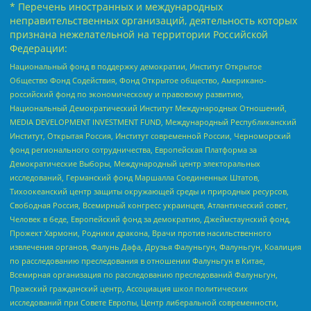
* Перечень иностранных и международных
неправительственных организаций, деятельность которых
признана нежелательной на территории Российской
Федерации:
Национальный фонд в поддержку демократии, Институт Открытое
Общество Фонд Содействия, Фонд Открытое общество, Американо-
российский фонд по экономическому и правовому развитию,
Национальный Демократический Институт Международных Отношений,
MEDIA DEVELOPMENT INVESTMENT FUND, Международный Республиканский
Институт, Открытая Россия, Институт современной России, Черноморский
фонд регионального сотрудничества, Европейская Платформа за
Демократические Выборы, Международный центр электоральных
исследований, Германский фонд Маршалла Соединенных Штатов,
Тихоокеанский центр защиты окружающей среды и природных ресурсов,
Свободная Россия, Всемирный конгресс украинцев, Атлантический совет,
Человек в беде, Европейский фонд за демократию, Джеймстаунский фонд,
Прожект Хармони, Родники дракона, Врачи против насильственного
извлечения органов, Фалунь Дафа, Друзья Фалуньгун, Фалуньгун, Коалиция
по расследованию преследования в отношении Фалуньгун в Китае,
Всемирная организация по расследованию преследований Фалуньгун,
Пражский гражданский центр, Ассоциация школ политических
исследований при Совете Европы, Центр либеральной современности,