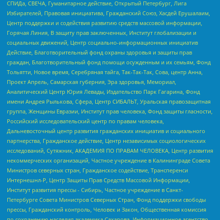
СПИДа, СВЕЧА, Гуманитарное действие, Открытый Петербург, Лига
Избирателей, Правовая инициатива, Гражданский Союз, Хасдей Ерушалаим,
Центр поддержки и содействия развитию средств массовой информации,
Горячая Линия, В защиту прав заключенных, Институт глобализации и
социальных движений, Центр социально-информационных инициатив
Действие, Благотворительный фонд охраны здоровья и защиты прав
граждан, Благотворительный фонд помощи осужденным и их семьям, Фонд
Тольятти, Новое время, Серебряная тайга, Так-Так-Так, Сова, центр Анна,
Проект Апрель, Самарская губерния, Эра здоровья, Мемориал,
Аналитический Центр Юрия Левады, Издательство Парк Гагарина, Фонд
имени Андрея Рылькова, Сфера, Центр СИБАЛЬТ, Уральская правозащитная
группа, Женщины Евразии, Институт прав человека, Фонд защиты гласности,
Российский исследовательский центр по правам человека,
Дальневосточный центр развития гражданских инициатив и социального
партнерства, Гражданское действие, Центр независимых социологических
исследований, Сутяжник, АКАДЕМИЯ ПО ПРАВАМ ЧЕЛОВЕКА, Центр развития
некоммерческих организаций, Частное учреждение в Калининграде Совета
Министров северных стран, Гражданское содействие, Трансперенси
Интернешнл-Р, Центр Защиты Прав Средств Массовой Информации,
Институт развития прессы - Сибирь, Частное учреждение в Санкт-
Петербурге Совета Министров Северных Стран, Фонд поддержки свободы
прессы, Гражданский контроль, Человек и Закон, Общественная комиссия
по сохранению наследия академика Сахарова, Информационное агентство