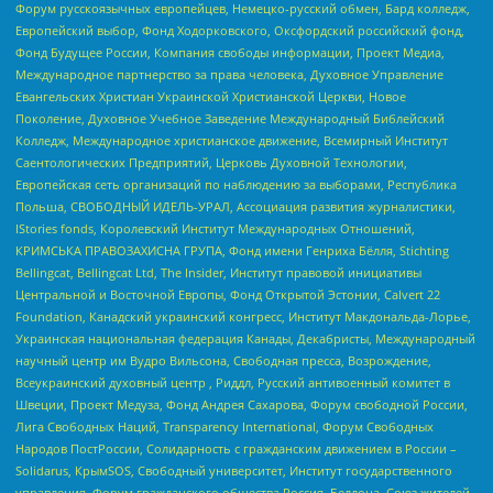
Форум русскоязычных европейцев, Немецко-русский обмен, Бард колледж,
Европейский выбор, Фонд Ходорковского, Оксфордский российский фонд,
Фонд Будущее России, Компания свободы информации, Проект Медиа,
Международное партнерство за права человека, Духовное Управление
Евангельских Христиан Украинской Христианской Церкви, Новое
Поколение, Духовное Учебное Заведение Международный Библейский
Колледж, Международное христианское движение, Всемирный Институт
Саентологических Предприятий, Церковь Духовной Технологии,
Европейская сеть организаций по наблюдению за выборами, Республика
Польша, СВОБОДНЫЙ ИДЕЛЬ-УРАЛ, Ассоциация развития журналистики,
IStories fonds, Королевский Институт Международных Отношений,
КРИМСЬКА ПРАВОЗАХИСНА ГРУПА, Фонд имени Генриха Бёлля, Stichting
Bellingcat, Bellingcat Ltd, The Insider, Институт правовой инициативы
Центральной и Восточной Европы, Фонд Открытой Эстонии, Calvert 22
Foundation, Канадский украинский конгресс, Институт Макдональда-Лорье,
Украинская национальная федерация Канады, Декабристы, Международный
научный центр им Вудро Вильсона, Свободная пресса, Возрождение,
Всеукраинский духовный центр , Риддл, Русский антивоенный комитет в
Швеции, Проект Медуза, Фонд Андрея Сахарова, Форум свободной России,
Лига Свободных Наций, Transparеncy International, Форум Свободных
Народов ПостРоссии, Солидарность с гражданским движением в России –
Solidarus, КрымSOS, Свободный университет, Институт государственного
управления, Форум гражданского общества Россия, Беллона, Союз жителей