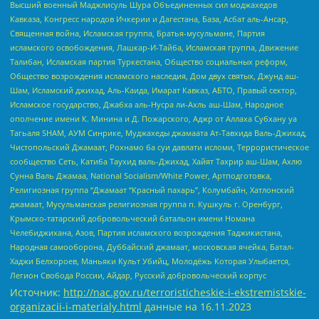
Высший военный Маджлисуль Шура Объединенных сил моджахедов
Кавказа, Конгресс народов Ичкерии и Дагестана, База, Асбат аль-Ансар,
Священная война, Исламская группа, Братья-мусульмане, Партия
исламского освобождения, Лашкар-И-Тайба, Исламская группа, Движение
Талибан, Исламская партия Туркестана, Общество социальных реформ,
Общество возрождения исламского наследия, Дом двух святых, Джунд аш-
Шам, Исламский джихад, Аль-Каида, Имарат Кавказ, АБТО, Правый сектор,
Исламское государство, Джабха аль-Нусра ли-Ахль аш-Шам, Народное
ополчение имени К. Минина и Д. Пожарского, Аджр от Аллаха Субхану уа
Тагьаля SHAM, АУМ Синрике, Муджахеды джамаата Ат-Тавхида Валь-Джихад,
Чистопольский Джамаат, Рохнамо ба суи давлати исломи, Террористическое
сообщество Сеть, Катиба Таухид валь-Джихад, Хайят Тахрир аш-Шам, Ахлю
Сунна Валь Джамаа, National Socialism/White Power, Артподготовка,
Религиозная группа “Джамаат “Красный пахарь”, Колумбайн, Хатлонский
джамаат, Мусульманская религиозная группа п. Кушкуль г. Оренбург,
Крымско-татарский добровольческий батальон имени Номана
Челебиджихана, Азов, Партия исламского возрождения Таджикистана,
Народная самооборона, Дуббайский джамаат, московская ячейка, Батал-
Хаджи Белхороев, Маньяки Культ Убийц, Молодёжь Которая Улыбается,
Легион Свобода России, Айдар, Русский добровольческий корпус
Источник:
http://nac.gov.ru/terroristicheskie-i-ekstremistskie-
organizacii-i-materialy.html
данные на
16.11.2023