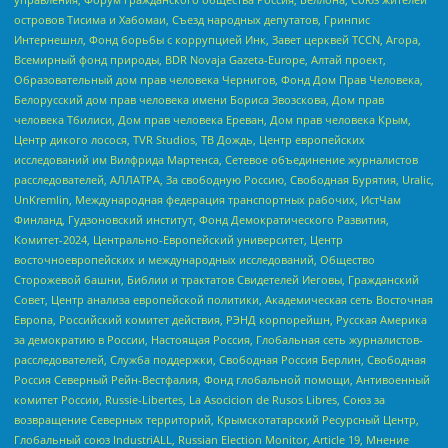
островов Тисима и Хабомаи, Съезд народных депутатов, Гринпис
Интернешнл, Фонд борьбы с коррупцией Инк, Завет церквей TCCN, Агора,
Всемирный фонд природы, BDR Novaja Gazeta-Europe, Алтай проект,
Образовательный дом прав человека Чернигов, Фонд Дом Прав Человека,
Белорусский дом прав человека имени Бориса Звозскова, Дом прав
человека Тбилиси, Дом прав человека Ереван, Дом прав человека Крым,
Центр дикого лосося, TVR Studios, ТВ Дождь, Центр европейских
исследований им Вилфрида Мартенса, Сетевое объединение журналистов
расследователей, АЛЛАТРА, За свободную Россию, Свободная Бурятия, Uralic,
UnKremlin, Международная федерация транспортных рабочих, ИстЧам
Финланд, Гудзоновский институт, Фонд Демократического Развития,
Комитет-2024, Центрально-Европейский университет, Центр
восточноевропейских и международных исследований, Общество
Сторожевой башни, Библии и трактатов Свидетелей Иеговы, Гражданский
Совет, Центр анализа европейской политики, Академическая сеть Восточная
Европа, Российский комитет действия, РЭНД корпорейшн, Русская Америка
за демократию в России, Настоящая Россия, Глобальная сеть журналистов-
расследователей, Служба поддержки, Свободная Россия Берлин, Свободная
Россия Северный Рейн-Вестфалия, Фонд глобальной помощи, Антивоенный
комитет России, Russie-Libertes, La Asocicion de Rusos Libres, Союз за
возвращение Северных территорий, Крымскотатарский Ресурсный Центр,
Глобальный союз IndustriALL, Russian Election Monitor, Article 19, Мнение