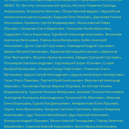
МЕМО. РУ, Институт региональной прессы, Институт Развития Свободы
Информации, Экозащита!-Женсовет, Общественный вердикт, Евразийская
антимонопольная ассоциация, Бедушев Петр Петрович, Дзугкоева Регина
Николаевна, Кривенко Сергей Владимирович, Милославский Павел
Юрьевич, Шнырова Ольга Вадимовна, Чанышева Лилия Айратовна,
Сидорович Ольга Борисовна, Туровский Александр Алексеевич, Васильева
Анастасия Евгеньевна, Ривина Анна Валерьевна, Бойко Анатолий
Николаевич, Дугин Сергей Георгиевич, Пивоваров Андрей Сергеевич,
Аверин Виталий Евгеньевич, Барахоев Магомед Бекханович, Шарипков
Олег Викторович, Мошель Ирина Ароновна, Шведов Григорий Сергеевич,
Пономарев Лев Александрович, Каргалицкий Борис Юльевич, Созаев
Валерий Валерьевич, Исламов Тимур Рифгатович, Романова Ольга
Евгеньевна, Щаров Сергей Алексадрович, Цирульников Борис Альбертович,
Гасан Ольга Павловна, Паутов Юрий Анатольевич, Верховский Александр
Маркович, Пислакова-Паркер Марина Петровна, Кочеткова Татьяна
Владимировна, Чуркина Наталья Валерьевна, Акимова Татьяна Николаевна,
Золотарева Екатерина Александровна, Рачинский Ян Збигневич, Жемкова
Елена Борисовна, Гудков Лев Дмитриевич, Илларионова Юлия Юрьевна,
Саранг Анна Васильевна, Захарова Светлана Сергеевна, Аверин Владимир
Анатольевич, Щур Татьяна Михайловна, Щур Николай Алексеевич,
Блинушов Андрей Юрьевич, Мосин Алексей Геннадьевич, Гефтер Валентин
Михайлович, Симонов Алексей Кириллович, Флиге Ирина Анатольевна,