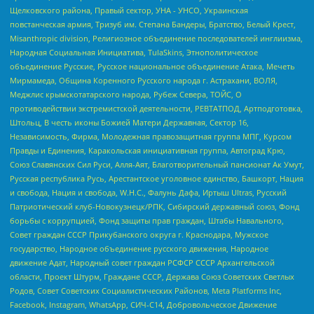
Щелковского района, Правый сектор, УНА - УНСО, Украинская
повстанческая армия, Тризуб им. Степана Бандеры, Братство, Белый Крест,
Misanthropic division, Религиозное объединение последователей инглиизма,
Народная Социальная Инициатива, TulaSkins, Этнополитическое
объединение Русские, Русское национальное объединение Атака, Мечеть
Мирмамеда, Община Коренного Русского народа г. Астрахани, ВОЛЯ,
Меджлис крымскотатарского народа, Рубеж Севера, ТОЙС, О
противодействии экстремистской деятельности, РЕВТАТПОД, Артподготовка,
Штольц, В честь иконы Божией Матери Державная, Сектор 16,
Независимость, Фирма, Молодежная правозащитная группа МПГ, Курсом
Правды и Единения, Каракольская инициативная группа, Автоград Крю,
Союз Славянских Сил Руси, Алля-Аят, Благотворительный пансионат Ак Умут,
Русская республика Русь, Арестантское уголовное единство, Башкорт, Нация
и свобода, Нация и свобода, W.H.С., Фалунь Дафа, Иртыш Ultras, Русский
Патриотический клуб-Новокузнецк/РПК, Сибирский державный союз, Фонд
борьбы с коррупцией, Фонд защиты прав граждан, Штабы Навального,
Совет граждан СССР Прикубанского округа г. Краснодара, Мужское
государство, Народное объединение русского движения, Народное
движение Адат, Народный совет граждан РСФСР СССР Архангельской
области, Проект Штурм, Граждане СССР, Держава Союз Советских Светлых
Родов, Совет Советских Социалистических Районов, Meta Platforms Inc,
Facebook, Instagram, WhatsApp, СИЧ-С14, Добровольческое Движение