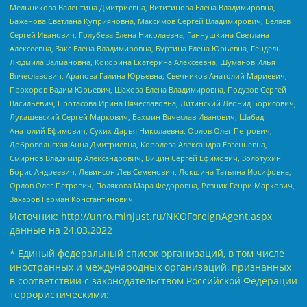
Мельникова Валентина Дмитриевна, Вититинова Елена Владимировна,
Баженова Светлана Куприяновна, Максимов Сергей Владимирович, Беляев
Сергей Иванович, Голубева Елена Николаевна, Ганнушкина Светлана
Алексеевна, Закс Елена Владимировна, Буртина Елена Юрьевна, Гендель
Людмила Залмановна, Кокорина Екатерина Алексеевна, Шуманов Илья
Вячеславович, Арапова Галина Юрьевна, Свечников Анатолий Мариевич,
Прохоров Вадим Юрьевич, Шахова Елена Владимировна, Подузов Сергей
Васильевич, Протасова Ирина Вячеславовна, Литинский Леонид Борисович,
Лукашевский Сергей Маркович, Бахмин Вячеслав Иванович, Шабад
Анатолий Ефимович, Сухих Дарья Николаевна, Орлов Олег Петрович,
Добровольская Анна Дмитриевна, Королева Александра Евгеньевна,
Смирнов Владимир Александрович, Вицин Сергей Ефимович, Золотухин
Борис Андреевич, Левинсон Лев Семенович, Локшина Татьяна Иосифовна,
Орлов Олег Петрович, Полякова Мара Федоровна, Резник Генри Маркович,
Захаров Герман Константинович
Источник:
http://unro.minjust.ru/NKOForeignAgent.aspx
данные на
24.03.2022
* Единый федеральный список организаций, в том числе
иностранных и международных организаций, признанных
в соответствии с законодательством Российской Федерации
террористическими: