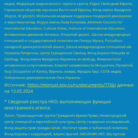
медиа, Федерация анархического черного креста, Радио Свободная Европа,
Германское общество изучения Восточной Европы, Фонд имени Фридриха
Эберта, XZ gGmbH, Мобильная академия поддержки гендерной демократии
и миротворчества, Форум имени Льва Копелева, American Councils for
International Education, Cultural Vistas, Institute of International Education,
Антивоенное движение Антальи, Открытый диалог, Школа международных
отношений и государственной политики им Питера Мунка, Российско-
канадский демократический альянс, Школа международных отношений им
Нормана Патерсона, Центр Гражданских Свобод, Фонд Бориса Немцова за
Свободу, Фонд имени Фридриха Науманна за свободу, Феминистское
антивоенное сопротивление, Комитет независимости Ингушетии, Прометей,
Stop Occupation of Karelia, Вернись живым, Фридом Хаус, СОТА медиа,
Либерально-демократическая Лига Украины
Источник:
https://minjust.gov.ru/ru/documents/7756/
данные
на
13.05.2024
* Сведения реестра НКО, выполняющих функции
иностранного агента:
Лилит, Правозащитная группа Гражданин.Армия.Право, Нижегородский
центр немецкой и европейской культуры, Центр гендерных исследований,
Фонд защиты прав граждан Штаб, Институт права и публичной политики,
Фонд борьбы с коррупцией, Альянс врачей, НАСИЛИЮ.НЕТ, Мы против